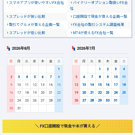
スマホアプリが使いやすいFX会社
バイナリーオプション取扱いFX会
社
スプレッドが狭い比較
口座開設で現金が貰える企画一覧
取引でグルメが貰える企画一覧
FX会社の取引システム調査結果
スプレッドが低い比較
MT4が使えるFX会社一覧
2026年8月
2026年7月
日
月
火
水
木
金
土
日
月
火
水
木
金
土
1
1
2
3
4
2
3
4
5
6
7
8
5
6
7
8
9
10
11
9
10
11
12
13
14
15
12
13
14
15
16
17
18
16
17
18
19
20
21
22
19
20
21
22
23
24
25
23
24
25
26
27
28
29
26
27
28
29
30
31
30
31
＼ FX口座開設で現金や本が貰える ／