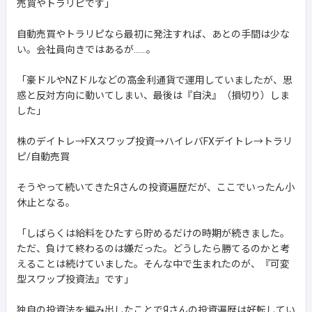
売買やトラリピです」
自動売買やトラリピなら最初に発注すれば、あとの手間は少な
い。会社員向きではあるが......。
「豪ドルやNZドルなどの高金利通貨で運用していましたが、思
惑と反対方向に動いてしまい、最後は『自決』（損切り）しま
した」
株のデイトレ→FXスワップ投資→ハイレバFXデイトレ→トラリ
ピ/自動売買
そうやって続いてきたЯさんの投資遍歴だが、ここでいったん小
休止となる。
「しばらくは給料をひたすら貯めるだけの時期が続きました。
ただ、負けて終わるのは嫌だった。どうしたら勝てるのかと考
えることは続けていました。そんな中で生まれたのが、『可変
型スワップ投資法』です」
独自の投資法を編み出したことでЯさんの投資遍歴は好転してい