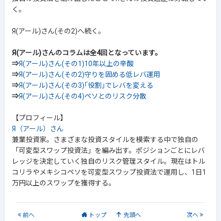
く。
Я(アール)さん(その2)へ続く。
Я(アール)さんのコラムは全4回となっています。
⇒
Я(アール)さん(その1)10年以上の辛酸
⇒
Я(アール)さん(その2)守りを固める低レバ運用
⇒
Я(アール)さん(その3)｢役割｣でレバを変える
⇒
Я(アール)さん(その4)ペソとのリスク分散
【プロフィール】
Я（アール）さん
兼業投資家。さまざまな投資スタイルを模索する中で独自の
「可変型スワップ投資法」を編み出す。ポジションごとにレバ
レッジを決定していく独自のリスク管理スタイル。現在はトル
コリラやメキシコペソを可変型スワップ投資法で運用し、1日1
万円以上のスワップを獲得する。
前
へ
トップ
先頭へ
次
へ