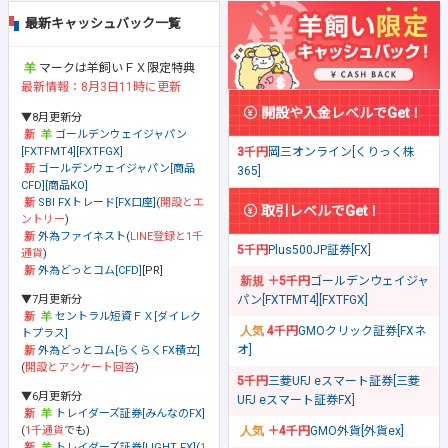
最新キャッシュバック一覧
マークは羊飼いＦＸ限定特典
最新情報：8月3日11時に更新
開設や入金レベルでGet！
▼8月更新分
ゴールデンウェイジャパン
[FXTFMT4][FXTFGX]
3千円
岡三オンライン[くりっく株
ゴールデンウェイジャパン[商品
365]
CFD][商品KO]
SBI FXトレード[FX口座]
(
開設とエ
取引レベルでGet！
ントリー
)
外為ファイネスト
(
LINE登録と1千
5千円
Plus500JP証券[FX]
通貨
)
外為どっとコム[CFD]
[PR]
＋5千円
ゴールデンウェイジャ
▼7月更新分
パン[FXTFMT4][FXTFGX]
セントラル短資ＦＸ[ダイレク
4千円
GMOクリック証券[FXネ
トプラス]
オ]
外為どっとコム[らくらくFX積立]
(
開設とアンケート回答
)
5千円
三菱UFJ eスマート証券[三菱
▼6月更新分
UFJ eスマート証券FX]
トレイダーズ証券[みんなのFX]
(
1千通貨
でも)
＋4千円
GMO外貨[外貨ex]
トレイダーズ証券[LIGHT FX]
(
1