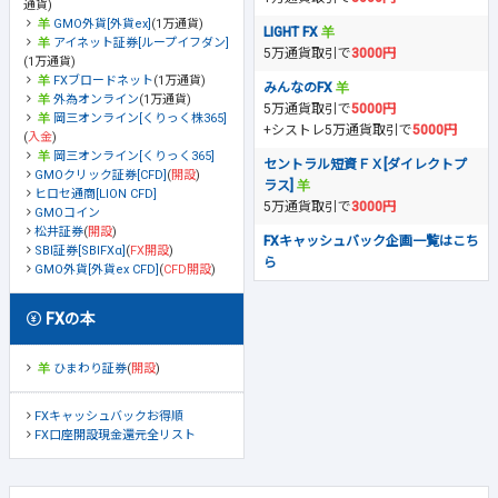
通貨)
GMO外貨[外貨ex]
(1万通貨)
LIGHT FX
アイネット証券[ループイフダン]
5万通貨取引で
3000円
(1万通貨)
FXブロードネット
(1万通貨)
みんなのFX
外為オンライン
(1万通貨)
5万通貨取引で
5000円
岡三オンライン[くりっく株365]
+シストレ5万通貨取引で
5000円
(
入金
)
岡三オンライン[くりっく365]
セントラル短資ＦＸ[ダイレクトプ
GMOクリック証券[CFD]
(
開設
)
ラス]
ヒロセ通商[LION CFD]
5万通貨取引で
3000円
GMOコイン
松井証券
(
開設
)
FXキャッシュバック企画一覧はこち
SBI証券[SBIFXα]
(
FX開設
)
ら
GMO外貨[外貨ex CFD]
(
CFD開設
)
FXの本
ひまわり証券
(
開設
)
FXキャッシュバックお得順
FX口座開設現金還元全リスト