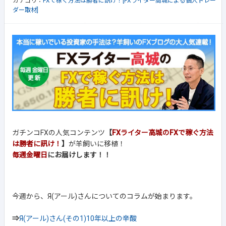
カテゴリ：
FXで稼ぐ方法は勝者に訊け！[FXライター高城による個人トレー
ダー取材]
ガチンコFXの人気コンテンツ
【
FXライター高城のFXで稼ぐ方法
は勝者に訊け！
】
が羊飼いに移植！
毎週金曜日
にお届けします！！
今週から、Я(アール)さんについてのコラムが始まります。
⇒
Я(アール)さん(その1)10年以上の辛酸