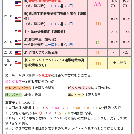
米)
新規失業保険申請件数
20.5
19.7
→過去発表時[
ユーロドル
][
ドル円
]
万件
万件
米)第2四半期非農業部門労働生産性【速報
21:30
値】
+0.6%
+0.3%
→過去発表時[
ユーロドル
][
ドル円
]
↑・単位労働費用【速報値】
+2.1%
+1.8%
米)
卸売在庫【確報値】
23:00
+0.3%
+0.3%
→過去発表時[
ユーロドル
][
ドル円
]
23:30
米)
週間天然ガス貯蔵量
-
+28
翌
米)ムサレム：セントルイス連銀総裁の発
要人発言
06:30
言(投票権なし)
文字が、普通→
太字
→
赤色太字
の順番で重要なものになる。
ピンク太字
→金融政策関連のもの
オレンジのバック
は金融政策関連
ピンクのバック
は米国の材料
緑のバック
は企業の決算
黄のバック
は要人発言
重要ランクについて
※米国の経済指標は
→
→
→
→
→
→
の7段階で表記
※その他の経済指標は
→
→
→
の4段階で表記
※15時～20時に市場予想値(コンセンサス)の最新の数値をチェックし、更新した数
値は赤字で表記
※ランクは重要度や注目度を表すものでサプライズを予想するものではありませ
ん。