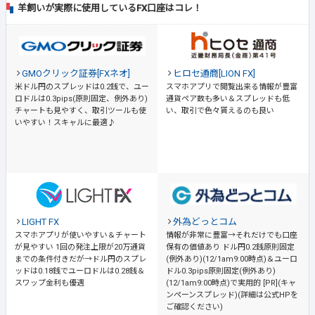
羊飼いが実際に使用しているFX口座はコレ！
GMOクリック証券[FXネオ]
ヒロセ通商[LION FX]
米ドル円のスプレッドは0.2銭で、ユー
スマホアプリで閲覧出来る情報が豊富
ロドルは0.3pips(原則固定、例外あり)
通貨ペア数も多い＆スプレッドも低
チャートも見やすく、取引ツールも使
い、取引で色々貰えるのも良い
いやすい！スキャルに最適♪
LIGHT FX
外為どっとコム
スマホアプリが使いやすい＆チャート
情報が非常に豊富→それだけでも口座
が見やすい
1回の発注上限が20万通貨
保有の価値あり
ドル円0.2銭原則固定
までの条件付きだが→ドル円のスプレ
(例外あり)(12/1am9:00時点)＆ユーロ
ッドは0.18銭でユーロドルは0.28銭＆
ドル0.3pips原則固定(例外あり)
スワップ金利も優遇
(12/1am9:00時点)で実用的 [PR](キャ
ンペーンスプレッド)(詳細は公式HPを
ご確認ください)