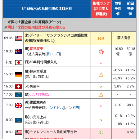
指標ランク
市場
前回
8月6日(木)の為替相場の注目材料
(注目度＆
予想
発表
影響度)
値
値
・
米国の主要企業の決算発表(ピーク)
※
明日→米国の雇用統計の発表を控える
米)デイリー：サンフランシスコ連銀総裁
09:35
要人発言
の発言(投票権なし)
豪)
貿易収支
-10.80
-30.18
10:30
→過去発表時[
豪ドル円
]
億
億
未定
日)30年利付国債入札
-
+0.5%
+1.9%
独)
製造業受注
15:00
[前月比/前年比]
+5.9%
+6.2%
16:00
ス)
失業率
3.0%
2.9%
17:00
欧)
ECB月例報告
-
-
英)建設業PMI
17:30
40.0
38.4
→過去発表時[
ポンドドル
][
ポンド円
]
+0.1%
+0.2%
欧)
小売売上高
18:00
[前月比/前年比]
+1.0%
+1.6%
18:30
米)
チャレンジャー人員削減予定数
-
-4.5%