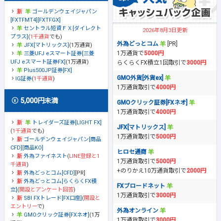
ゴールデンウェイジャパン
[FXTFMT4][FXTFGX]
セントラル短資ＦＸ[ダイレクト
2026年8月3日更新
プラス]
(
1千通貨
でも)
外為どっとコム
[PR]
JFX[マトリックス]
(1万通貨)
1万通貨で
5000円
三菱UFJ eスマート証券[三菱
UFJ eスマート証券FX]
(1万通貨)
らくらくFX積立1回取引で
3000円
Plus500JP証券[FX]
GMO外貨[外貨ex]
IG証券
(
1千通貨
)
1万通貨取引で
4000円
5,000円未満
GMOクリック証券[FXネオ]
1万通貨取引で
4000円
トレイダーズ証券[LIGHT FX]
JFX[マトリックス]
(
1千通貨
でも)
1万通貨取引で
5000円
ゴールデンウェイジャパン[商品
CFD][商品KO]
ヒロセ通商
外為ファイネスト
(
LINE登録と1
1万通貨取引で
5000円
千通貨
)
+のりかえ10万通貨取引で
2000円
外為どっとコム[CFD]
[PR]
外為どっとコム[らくらくFX積
FXブロードネット
立]
(
開設とアンケート回答
)
1万通貨取引で
3000円
SBI FXトレード[FX口座]
(
開設と
エントリー
で)
外為オンライン
GMOクリック証券[FXネオ]
(1万
1万通貨取引で
3000円