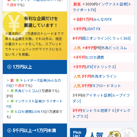
＋3000円
インヴァスト証券[ト
千通貨
でも)
ライオートFX]
有利な企画だけを
＋合計1万円
みんなのFX
厳選しています！
＋3千円
LIGHT FX
※基本的に、1万通貨のトレードまでで
4千円
岡三オンライン[くりっく365]
貰える企画を対象。それ以外は、規定
の量のトレードをしても、スプレッド
＋8千円
[PR]
外為どっとコム
でキャッシュバックがマイナスになら
ないモノを掲載。
＋5千円
ヒロセ通商
1万円以上
＋5千円
JFX[マトリックス]
3千円
外為オンライン
トレイダーズ証券[みんなの
FX]
(
1千通貨
でも)
3千円
FXブロードネット
外為どっとコム
(1万通貨でも)
3千円分
アイネット証券[ループイフ
[PR]
ダン]
インヴァスト証券[トライオート
FX]
3千円
セントラル短資ＦＸ[ダイレク
ヒロセ通商[LION FX]
(1万通貨で
トプラス]
も)
5千円以上→1万円未満