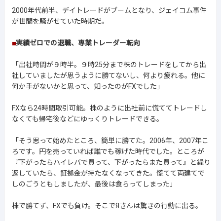
2000年代前半、デイトレードがブームとなり、ジェイコム事件
が世間を騒がせていた時期だ。
■
実績ゼロでの退職、専業トレーダー転向
「出社時間が９時半。９時25分まで株のトレードをしてから出
社していましたが思うように勝てないし、何より疲れる。他に
何か手がないかと思って、知ったのがFXでした」
FXなら24時間取引可能。株のように出社前に慌ててトレードし
なくても帰宅後などにゆっくりトレードできる。
「そう思って始めたところ、簡単に勝てた。2006年、2007年こ
ろです。円を売っていれば誰でも稼げた時代でした。ところが
『下がったらハイレバで買って、下がったらまた買って』と繰り
返していたら、証拠金が持たなくなってきた。慌てて両建てで
しのごうともしましたが、最後は食らってしまった」
株で勝てず、FXでも負け。そこでЯさんは驚きの行動に出る。