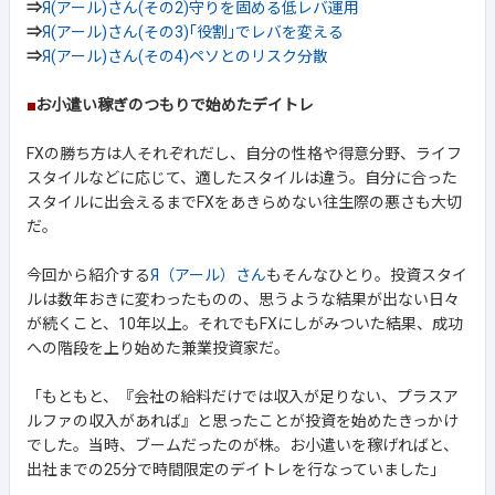
⇒
Я(アール)さん(その2)守りを固める低レバ運用
⇒
Я(アール)さん(その3)｢役割｣でレバを変える
⇒
Я(アール)さん(その4)ペソとのリスク分散
■
お小遣い稼ぎのつもりで始めたデイトレ
FXの勝ち方は人それぞれだし、自分の性格や得意分野、ライフ
スタイルなどに応じて、適したスタイルは違う。自分に合った
スタイルに出会えるまでFXをあきらめない往生際の悪さも大切
だ。
今回から紹介する
Я（アール）さん
もそんなひとり。投資スタイ
ルは数年おきに変わったものの、思うような結果が出ない日々
が続くこと、10年以上。それでもFXにしがみついた結果、成功
への階段を上り始めた兼業投資家だ。
「もともと、『会社の給料だけでは収入が足りない、プラスア
ルファの収入があれば』と思ったことが投資を始めたきっかけ
でした。当時、ブームだったのが株。お小遣いを稼げればと、
出社までの25分で時間限定のデイトレを行なっていました」