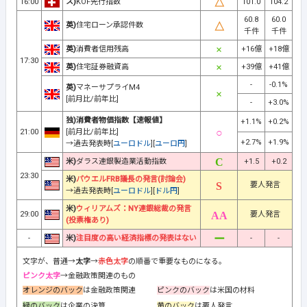
16:00
ス)
KOF先行指数
101.0
104.2
60.8
60.0
英)
住宅ローン承認件数
千件
千件
英)
消費者信用残高
+16億
+18億
17:30
英)
住宅証券融資高
+39億
+41億
-
-0.1%
英)
マネーサプライM4
[前月比/前年比]
-
+3.0%
独)消費者物価指数【速報値】
+1.1%
+0.2%
21:00
[前月比/前年比]
+2.7%
+1.9%
→過去発表時[
ユーロドル
][
ユーロ円
]
米)
ダラス連銀製造業活動指数
+1.5
+0.2
23:30
米)
パウエルFRB議長の発言(討論会)
要人発言
→過去発表時[
ユーロドル
][
ドル円
]
米)
ウィリアムズ：NY連銀総裁の発言
29:00
要人発言
(投票権あり)
-
米)
注目度の高い経済指標の発表はない
-
-
文字が、普通→
太字
→
赤色太字
の順番で重要なものになる。
ピンク太字
→金融政策関連のもの
オレンジのバック
は金融政策関連
ピンクのバック
は米国の材料
緑のバック
は企業の決算
黄のバック
は要人発言