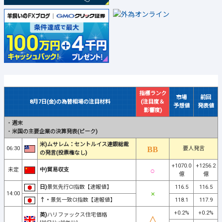
指標ランク
市場
前回
8月7日(金)の為替相場の注目材料
(注目度＆
予想値
発表値
影響度)
・
週末
・
米国の主要企業の決算発表(ピーク)
米)ムサレム：セントルイス連銀総裁
06:30
要人発言
の発言(投票権なし)
+1070.0
+1256.2
未定
中)貿易収支
億
億
日)
景気先行CI指数【速報値】
116.5
116.5
14:00
↑・
景気一致CI指数【速報値】
118.1
117.9
+0.2%
+0.2%
英)
ハリファックス住宅価格