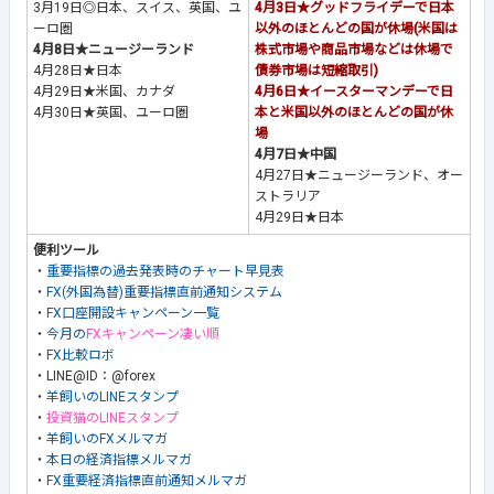
3月19日◎日本、スイス、英国、ユ
4月3日★グッドフライデーで日本
ーロ圏
以外のほとんどの国が休場(米国は
4月8日★ニュージーランド
株式市場や商品市場などは休場で
4月28日★日本
債券市場は短縮取引)
4月29日★米国、カナダ
4月6日★イースターマンデーで日
4月30日★英国、ユーロ圏
本と米国以外のほとんどの国が休
場
4月7日★中国
4月27日★ニュージーランド、オー
ストラリア
4月29日★日本
便利ツール
・
重要指標の過去発表時のチャート早見表
・
FX(外国為替)重要指標直前通知システム
・
FX口座開設キャンペーン一覧
・
今月の
FXキャンペーン凄い順
・
FX比較ロボ
・LINE@ID：@forex
・
羊飼いのLINEスタンプ
・
投資猫のLINEスタンプ
・
羊飼いのFXメルマガ
・
本日の経済指標メルマガ
・
FX重要経済指標直前通知メルマガ