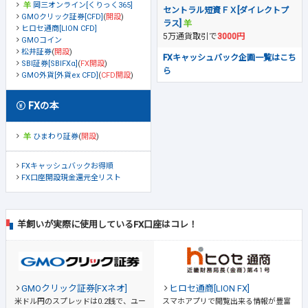
岡三オンライン[くりっく365]
セントラル短資ＦＸ[ダイレクトプ
GMOクリック証券[CFD]
(
開設
)
ラス]
ヒロセ通商[LION CFD]
5万通貨取引で
3000円
GMOコイン
松井証券
(
開設
)
FXキャッシュバック企画一覧はこち
SBI証券[SBIFXα]
(
FX開設
)
ら
GMO外貨[外貨ex CFD]
(
CFD開設
)
FXの本
ひまわり証券
(
開設
)
FXキャッシュバックお得順
FX口座開設現金還元全リスト
羊飼いが実際に使用しているFX口座はコレ！
GMOクリック証券[FXネオ]
ヒロセ通商[LION FX]
米ドル円のスプレッドは0.2銭で、ユー
スマホアプリで閲覧出来る情報が豊富