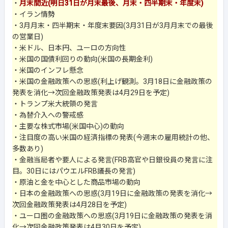
・
月末間近(明日31日が月末最後、月末・四半期末・年度末)
・イラン情勢
・3月月末・四半期末・年度末要因(3月31日が3月月末での最後
の営業日)
・米ドル、日本円、ユーロの方向性
・米国の国債利回りの動向(米国の長期金利)
・米国のインフレ懸念
・米国の金融政策への思惑(利上げ観測。3月18日に金融政策の
発表を消化→次回金融政策発表は4月29日を予定)
・トランプ米大統領の発言
・為替介入への警戒感
・主要な株式市場(米国中心)の動向
・注目度の高い米国の経済指標の発表(今週末の雇用統計の他、
多数あり)
・金融当局者や要人による発言(FRB高官や日銀役員の発言に注
目。30日にはパウエルFRB議長の発言)
・原油と金を中心とした商品市場の動向
・日本の金融政策への思惑(3月19日に金融政策の発表を消化→
次回金融政策発表は4月28日を予定)
・ユーロ圏の金融政策への思惑(3月19日に金融政策の発表を消
化→次回金融政策発表は4月30日を予定)