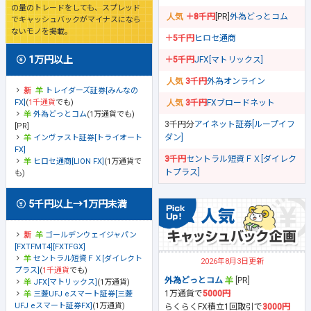
の量のトレードをしても、スプレッド
＋8千円
[PR]
外為どっとコム
でキャッシュバックがマイナスになら
ないモノを掲載。
＋5千円
ヒロセ通商
1万円以上
＋5千円
JFX[マトリックス]
3千円
外為オンライン
トレイダーズ証券[みんなの
FX]
(
1千通貨
でも)
3千円
FXブロードネット
外為どっとコム
(1万通貨でも)
3千円分
アイネット証券[ループイフ
[PR]
ダン]
インヴァスト証券[トライオート
FX]
3千円
セントラル短資ＦＸ[ダイレク
ヒロセ通商[LION FX]
(1万通貨で
トプラス]
も)
5千円以上→1万円未満
ゴールデンウェイジャパン
[FXTFMT4][FXTFGX]
セントラル短資ＦＸ[ダイレクト
2026年8月3日更新
プラス]
(
1千通貨
でも)
外為どっとコム
[PR]
JFX[マトリックス]
(1万通貨)
1万通貨で
5000円
三菱UFJ eスマート証券[三菱
UFJ eスマート証券FX]
(1万通貨)
らくらくFX積立1回取引で
3000円