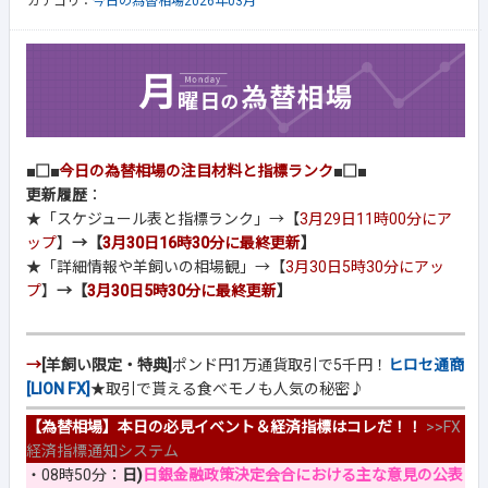
カテゴリ：
今日の為替相場2026年03月
■□■
今日の為替相場の注目材料と指標ランク
■□■
更新履歴
：
★「スケジュール表と指標ランク」→【
3月29日11時00分にア
ップ
】
→【
3月30日16時30分に最終更新
】
★「詳細情報や羊飼いの相場観」→【
3月30日5時30分にアッ
プ
】
→【
3月30日5時30分に最終更新
】
→
[羊飼い限定・特典]
ポンド円1万通貨取引で5千円！
ヒロセ通商
[LION FX]
★取引で貰える食べモノも人気の秘密♪
【為替相場】本日の必見イベント＆経済指標はコレだ！！
>>
FX
経済指標通知システム
・08時50分：
日)
日銀金融政策決定会合における主な意見の公表