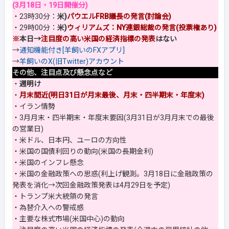
(3月18日・19日開催分)
・23時30分：
米)
パウエルFRB議長の発言(討論会)
・29時00分：
米)
ウィリアムズ：NY連銀総裁の発言(投票権あり)
※
本日→
注目度の高い米国の経済指標の発表
はない
→
通知機能付き[羊飼いのFXアプリ]
→
羊飼いのX(旧Twitter)アカウント
その他、注目点及び懸念点など
・
週明け
・
月末間近(明日31日が月末最後、月末・四半期末・年度末)
・イラン情勢
・3月月末・四半期末・年度末要因(3月31日が3月月末での最後
の営業日)
・米ドル、日本円、ユーロの方向性
・米国の国債利回りの動向(米国の長期金利)
・米国のインフレ懸念
・米国の金融政策への思惑(利上げ観測。3月18日に金融政策の
発表を消化→次回金融政策発表は4月29日を予定)
・トランプ米大統領の発言
・為替介入への警戒感
・主要な株式市場(米国中心)の動向