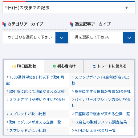
9日(日)の夜までの記事
カテゴリアーカイブ
過去記事アーカイブ
FX口座比較
初心者向け
トレードに使える
1000通貨単位&それ以下で取引可
スワップポイント(金利)が高い比
能
較
取引高に応じて現金が貰える比較
為替に関する情報が豊富なFX会社
スマホアプリが使いやすいFX会社
バイナリーオプション取扱いFX会
社
スプレッドが狭い比較
口座開設で現金が貰える企画一覧
取引でグルメが貰える企画一覧
FX会社の取引システム調査結果
スプレッドが低い比較
MT4が使えるFX会社一覧