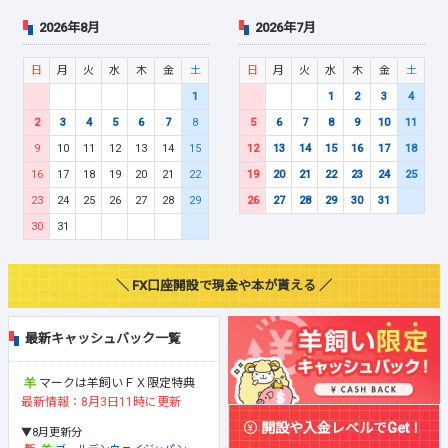
2026年8月
2026年7月
日
月
火
水
木
金
土
日
月
火
水
木
金
土
1
1
2
3
4
2
3
4
5
6
7
8
5
6
7
8
9
10
11
9
10
11
12
13
14
15
12
13
14
15
16
17
18
16
17
18
19
20
21
22
19
20
21
22
23
24
25
23
24
25
26
27
28
29
26
27
28
29
30
31
30
31
＼ FX口座開設で現金や本が貰える ／
最新キャッシュバック一覧
マークは羊飼いＦＸ限定特典
最新情報：8月3日11時に更新
開設や入金レベルでGet！
▼8月更新分