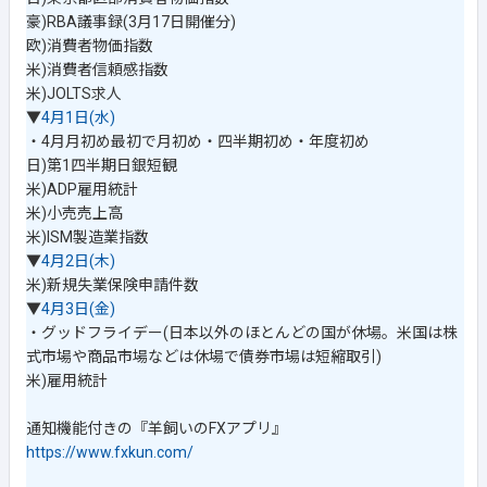
豪)RBA議事録(3月17日開催分)
欧)消費者物価指数
米)消費者信頼感指数
米)JOLTS求人
▼
4月1日(水)
・4月月初め最初で月初め・四半期初め・年度初め
日)第1四半期日銀短観
米)ADP雇用統計
米)小売売上高
米)ISM製造業指数
▼
4月2日(木)
米)新規失業保険申請件数
▼
4月3日(金)
・グッドフライデー(日本以外のほとんどの国が休場。米国は株
式市場や商品市場などは休場で債券市場は短縮取引)
米)雇用統計
通知機能付きの『羊飼いのFXアプリ』
https://www.fxkun.com/