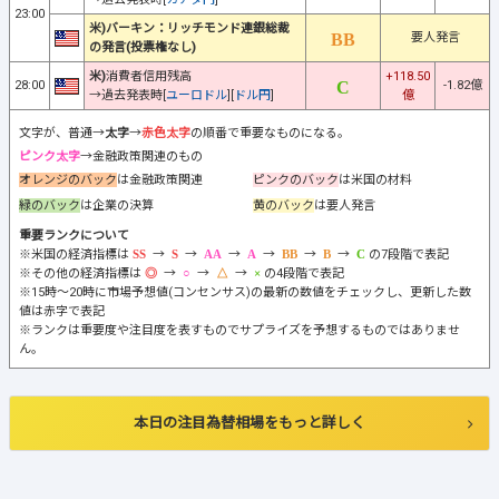
23:00
米)バーキン：リッチモンド連銀総裁
要人発言
の発言(投票権なし)
米)
消費者信用残高
+118.50
28:00
-1.82億
→過去発表時[
ユーロドル
][
ドル円
]
億
文字が、普通→
太字
→
赤色太字
の順番で重要なものになる。
ピンク太字
→金融政策関連のもの
オレンジのバック
は金融政策関連
ピンクのバック
は米国の材料
緑のバック
は企業の決算
黄のバック
は要人発言
重要ランクについて
※米国の経済指標は
→
→
→
→
→
→
の7段階で表記
※その他の経済指標は
→
→
→
の4段階で表記
※15時～20時に市場予想値(コンセンサス)の最新の数値をチェックし、更新した数
値は赤字で表記
※ランクは重要度や注目度を表すものでサプライズを予想するものではありませ
ん。
本日の注目為替相場をもっと詳しく