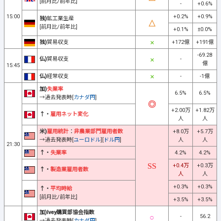
[前月比/前年比]
-
+0.6%
15:00
+0.2%
+0.9%
独)
鉱工業生産
[前月比/前年比]
+0.1%
±0.0%
独)
貿易収支
+172億
+191億
-69.28
仏)
貿易収支
-
億
15:45
仏)
経常収支
-
-1億
加)
失業率
6.5%
6.5%
→過去発表時[
カナダ円
]
+2.00万
+1.82万
↑・
雇用ネット変化
人
人
米)
雇用統計
：
非農業部門雇用者数
+8.0万
+5.7万
→過去発表時[
ユーロドル
][
ドル円
]
人
人
21:30
↑・
失業率
4.2%
4.2%
+0.4万
+0.3万
↑・
製造業雇用者数
人
人
+0.3%
+0.3%
↑・
平均時給
[前月比/前年比]
+3.5%
+3.5%
加)Ivey購買部協会指数
-
56.2
→過去発表時[
カナダ円
]