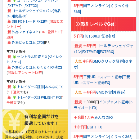
ゴールデンウェイジャパン
[FXTFMT4][FXTFGX]
3千円
岡三オンライン[くりっく株
ゴールデンウェイジャパン[商品
365]
CFD][商品KO]
SBI FXトレード[FX口座]
(
開設とエ
取引レベルでGet！
ントリー
)
外為ファイネスト
(
LINE登録と1千
5千円
Plus500JP証券[FX]
通貨
)
外為どっとコム[CFD]
[PR]
＋5千円
ゴールデンウェイジャ
▼7月更新分
パン[FXTFMT4][FXTFGX]
セントラル短資ＦＸ[ダイレク
4千円
GMOクリック証券[FXネ
トプラス]
オ]
外為どっとコム[らくらくFX積立]
(
開設とアンケート回答
)
5千円
三菱UFJ eスマート証券[三菱
▼6月更新分
UFJ eスマート証券FX]
トレイダーズ証券[みんなのFX]
(
1千通貨
でも)
＋4千円
GMO外貨[外貨ex]
トレイダーズ証券[LIGHT FX]
(
1
＋3000円
インヴァスト証券[ト
千通貨
でも)
ライオートFX]
有利な企画だけを
＋合計1万円
みんなのFX
厳選しています！
＋3千円
LIGHT FX
※基本的に、1万通貨のトレードまでで
4千円
岡三オンライン[くりっく365]
貰える企画を対象。それ以外は、規定