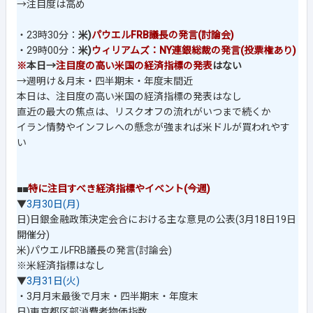
→注目度は高め
・23時30分：
米)
パウエルFRB議長の発言(討論会)
・29時00分：
米)
ウィリアムズ：NY連銀総裁の発言(投票権あり)
※
本日→
注目度の高い米国の経済指標の発表
はない
→週明け＆月末・四半期末・年度末間近
本日は、注目度の高い米国の経済指標の発表はなし
直近の最大の焦点は、リスクオフの流れがいつまで続くか
イラン情勢やインフレへの懸念が強まれば米ドルが買われやす
い
■■
特に注目すべき経済指標やイベント(今週)
▼
3月30日(月)
日)日銀金融政策決定会合における主な意見の公表(3月18日19日
開催分)
米)パウエルFRB議長の発言(討論会)
※米経済指標はなし
▼
3月31日(火)
・3月月末最後で月末・四半期末・年度末
日)東京都区部消費者物価指数