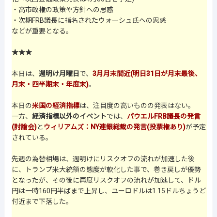
・高市政権の政策や方針への思惑
・次期FRB議長に指名されたウォーシュ氏への思惑
などが重要となる。
★★★
本日は、
週明け月曜日
で、
3月月末間近(明日31日が月末最後、
月末・四半期末・年度末)
。
本日の
米国の経済指標
は、注目度の高いものの発表はない。
一方、
経済指標以外のイベント
では、
パウエルFRB議長の発言
(討論会)
と
ウィリアムズ：NY連銀総裁の発言(投票権あり)
が予定
されている。
先週の為替相場は、週明けにリスクオフの流れが加速した後
に、トランプ米大統領の態度が軟化した事で、巻き戻しが優勢
となったが、その後に再度リスクオフの流れが加速して、ドル
円は一時160円半ばまで上昇し、ユーロドルは1.15ドルちょうど
付近まで下落した。