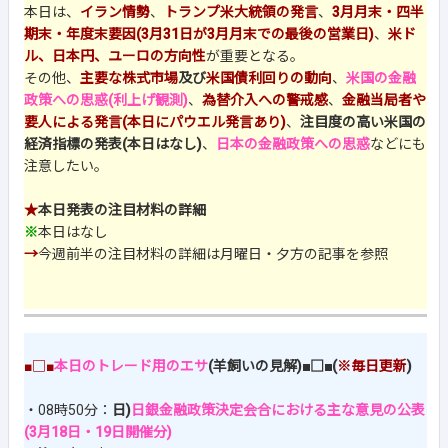
本日は、
イラン情勢
、
トランプ米大統領の発言
、
3月月末・四半
期末・年度末要因(3月31日が3月月末での最後の営業日)
、
米ド
ル、日本円、ユーロの方向性
が重要となる。
その他、
主要な株式市場
及び
米国債利回りの動向
、
米国の金融
政策への思惑(利上げ観測)
、
為替介入への警戒感
、
金融当局者や
要人による発言(本日にパウエル発言あり)
、
注目度の高い米国の
経済指標の発表(本日はなし)
、
日本の金融政策への思惑
などにも
注意したい。
★
本日発表の注目材料の詳細
※
本日はなし
→
今週前半の注目材料の詳細は月曜日・夕方の記事を参照
■□■
本日のトレード用のエサ
(羊飼いの見解)■□■(
※毎日更新
)
・08時50分：
日)
日銀金融政策決定会合における主な意見の公表
(3月18日・19日開催分)