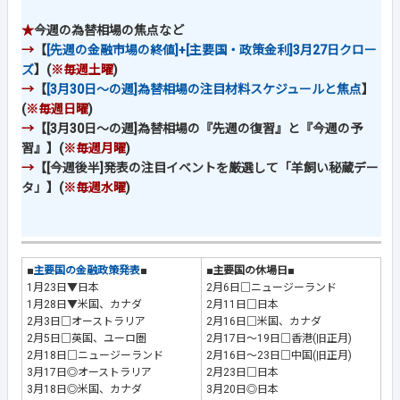
★
今週の為替相場の焦点など
→
【
[先週の金融市場の終値]+[主要国・政策金利]3月27日クロー
ズ
】(
※毎週土曜
)
→
【
[3月30日～の週]為替相場の注目材料スケジュールと焦点
】
(
※毎週日曜
)
→
【[3月30日～の週]為替相場の『先週の復習』と『今週の予
習』】(
※毎週月曜
)
→
【[今週後半]発表の注目イベントを厳選して「羊飼い秘蔵デー
タ」】(
※毎週水曜
)
■
主要国の金融政策発表
■
■主要国の休場日■
1月23日▼日本
2月6日□ニュージーランド
1月28日▼米国、カナダ
2月11日□日本
2月3日□オーストラリア
2月16日□米国、カナダ
2月5日□英国、ユーロ圏
2月17日～19日□香港(旧正月)
2月18日□ニュージーランド
2月16日～23日□中国(旧正月)
3月17日◎オーストラリア
2月23日□日本
3月18日◎米国、カナダ
3月20日◎日本