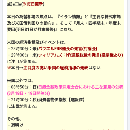
点)
■□■
(
※毎日更新
)
本日の為替相場の焦点は、『イラン情勢』と『主要な株式市場
及び米国債利回りの動向』、そして『月末・四半期末・年度末
要因(明日31日が月末最後)』にあり。
米国の経済指標及びイベントは、
・23時30分：
米)
パウエルFRB議長の発言(討論会)
・29時00分：
米)
ウィリアムズ：NY連銀総裁の発言(投票権あり)
に注目が集まる。
※
本日→
注目度の高い米国の経済指標の発表
はない
米国以外では、
・08時50分：
日)
日銀金融政策決定会合における主な意見の公表
(3月18日・19日開催分)
・21時00分：
独)消費者物価指数【速報値】
に注目が集まる。
その他、
・
週明け