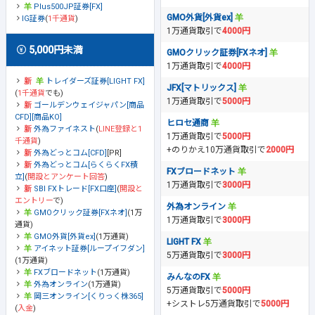
Plus500JP証券[FX]
GMO外貨[外貨ex]
IG証券
(
1千通貨
)
1万通貨取引で
4000円
5,000円未満
GMOクリック証券[FXネオ]
1万通貨取引で
4000円
トレイダーズ証券[LIGHT FX]
JFX[マトリックス]
(
1千通貨
でも)
1万通貨取引で
5000円
ゴールデンウェイジャパン[商品
CFD][商品KO]
ヒロセ通商
外為ファイネスト
(
LINE登録と1
1万通貨取引で
5000円
千通貨
)
+のりかえ10万通貨取引で
2000円
外為どっとコム[CFD]
[PR]
外為どっとコム[らくらくFX積
FXブロードネット
立]
(
開設とアンケート回答
)
1万通貨取引で
3000円
SBI FXトレード[FX口座]
(
開設と
エントリー
で)
外為オンライン
GMOクリック証券[FXネオ]
(1万
1万通貨取引で
3000円
通貨)
GMO外貨[外貨ex]
(1万通貨)
LIGHT FX
アイネット証券[ループイフダン]
5万通貨取引で
3000円
(1万通貨)
FXブロードネット
(1万通貨)
みんなのFX
外為オンライン
(1万通貨)
5万通貨取引で
5000円
岡三オンライン[くりっく株365]
+シストレ5万通貨取引で
5000円
(
入金
)