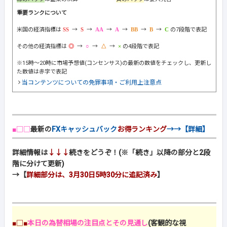
重要ランクについて
米国の経済指標は
→
→
→
→
→
→
の7段階で表記
その他の経済指標は
→
→
→
の4段階で表記
※15時～20時に市場予想値(コンセンサス)の最新の数値をチェックし、更新し
た数値は赤字で表記
当コンテンツについての免罪事項・ご利用上注意点
■□□
最新の
FXキャッシュバック
お得ランキング
→→【詳細】
詳細情報は
↓↓↓
続きをどうぞ！(※「続き」以降の部分と2段
階に分けて更新)
→【
詳細部分は、3月30日5時30分に追記済み
】
■□■
本日の為替相場の注目点とその見通し
(客観的な視