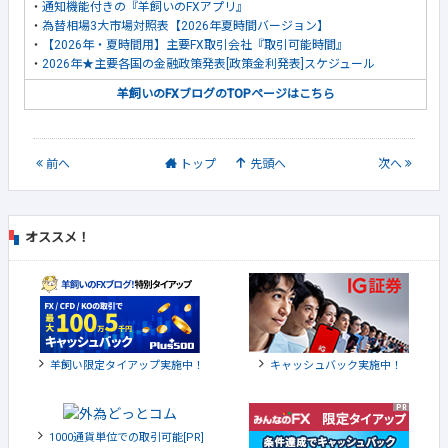
・
通知機能付きの『羊飼いのFXアプリ』
・
為替相場3大市場対照表【2026年夏時間バージョン】
・
【2026年・夏時間用】主要FX取引会社『取引可能時間』
・
2026年★主要各国の金融政策発表[政策金利発表]スケジュール
羊飼いのFXブログのTOPページはこちら
前
へ
トップ
先頭へ
次
へ
オススメ！
羊飼い限定タイアップ実施中！
キャッシュバック実施中！
1000通貨単位での取引可能[PR]