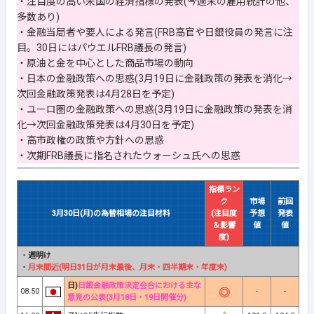
・注目度の高い米国の経済指標の発表(今週末の雇用統計の他、
多数あり)
・金融当局者や要人による発言(FRB高官や日銀役員の発言に注
目。30日にはパウエルFRB議長の発言)
・原油と金を中心とした商品市場の動向
・日本の金融政策への思惑(3月19日に金融政策の発表を消化→
次回金融政策発表は4月28日を予定)
・ユーロ圏の金融政策への思惑(3月19日に金融政策の発表を消
化→次回金融政策発表は4月30日を予定)
・高市政権の政策や方針への思惑
・次期FRB議長に指名されたウォーシュ氏への思惑
指標ラン
ク
市場
前回
3月30日(月)の為替相場の注目材料
(注目度
予想
発表
＆影響
値
値
度)
・
週明け
・
月末間近(明日31日が月末最後、月末・四半期末・年度末)
日)
日銀金融政策決定会合における主な
08:50
-
-
意見の公表(3月18日・19日開催分)