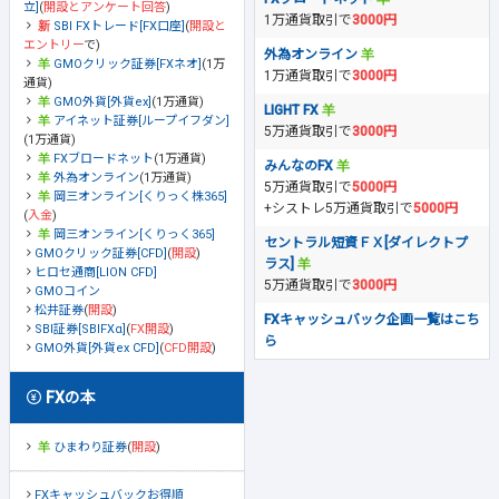
立]
(
開設とアンケート回答
)
1万通貨取引で
3000円
SBI FXトレード[FX口座]
(
開設と
エントリー
で)
外為オンライン
GMOクリック証券[FXネオ]
(1万
1万通貨取引で
3000円
通貨)
GMO外貨[外貨ex]
(1万通貨)
LIGHT FX
アイネット証券[ループイフダン]
5万通貨取引で
3000円
(1万通貨)
FXブロードネット
(1万通貨)
みんなのFX
外為オンライン
(1万通貨)
5万通貨取引で
5000円
岡三オンライン[くりっく株365]
+シストレ5万通貨取引で
5000円
(
入金
)
岡三オンライン[くりっく365]
セントラル短資ＦＸ[ダイレクトプ
GMOクリック証券[CFD]
(
開設
)
ラス]
ヒロセ通商[LION CFD]
5万通貨取引で
3000円
GMOコイン
松井証券
(
開設
)
FXキャッシュバック企画一覧はこち
SBI証券[SBIFXα]
(
FX開設
)
ら
GMO外貨[外貨ex CFD]
(
CFD開設
)
FXの本
ひまわり証券
(
開設
)
FXキャッシュバックお得順