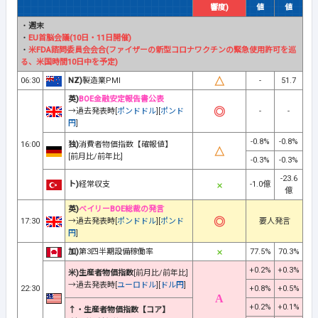
響度)
値
値
・
週末
・
EU首脳会議(10日・11日開催)
・
米FDA諮問委員会会合(ファイザーの新型コロナワクチンの緊急使用許可を巡
る、米国時間10日中を予定)
06:30
NZ)
製造業PMI
-
51.7
英)
BOE金融安定報告書公表
→過去発表時[
ポンドドル
][
ポンド
-
-
円
]
-0.8%
-0.8%
16:00
独)
消費者物価指数【確報値】
[前月比/前年比]
-0.3%
-0.3%
-23.6
ト)
経常収支
-1.0億
億
英)
ベイリーBOE総裁の発言
17:30
→過去発表時[
ポンドドル
][
ポンド
要人発言
円
]
加)
第3四半期設備稼働率
77.5%
70.3%
+0.2%
+0.3%
米)生産者物価指数
[前月比/前年比]
→過去発表時[
ユーロドル
][
ドル円
]
22:30
+0.8%
+0.5%
+0.2%
+0.1%
↑・生産者物価指数【コア】