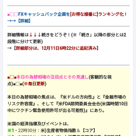
■□□
FXキャッシュバック企画を
[お得な順番に]ランキング化！
→→【詳細】
詳細情報は
↓↓↓
続きをどうぞ！(※「続き」以降の部分とは2
段階に分けて更新)
→【
詳細部分は、12月11日6時22分に追記済み
】
■□■
本日の為替相場の注目点とその見通し
(客観的な視
点)
■□■
(
※毎日更新
)
本日の為替相場の焦点は、『米ドルの方向性』と『金融市場の
リスク許容度』、そして『米FDA諮問委員会会合(米国時間10日
中にワクチン緊急使用許可が出る可能性)』にあり。
米国の経済指標及びイベントは、
※1
・22時30分：
米)生産者物価指数
＆
【コア】