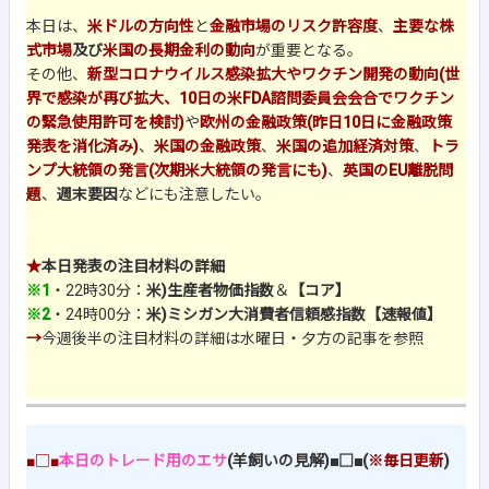
本日は、
米ドルの方向性
と
金融市場のリスク許容度
、
主要な株
式市場
及び
米国の長期金利の動向
が重要となる。
その他、
新型コロナウイルス感染拡大やワクチン開発の動向(世
界で感染が再び拡大、10日の米FDA諮問委員会会合で
ワクチン
の緊急使用許可を検討
)
や
欧州の金融政策(昨日10日に金融政策
発表を消化済み)
、
米国の金融政策
、
米国の追加経済対策
、
トラ
ンプ大統領の発言(次期米大統領の発言にも)
、
英国のEU離脱問
題
、
週末要因
などにも注意したい。
★
本日発表の注目材料の詳細
※1
・22時30分：
米)生産者物価指数
＆
【コア】
※2
・24時00分：
米)ミシガン大消費者信頼感指数【速報値】
→
今週後半の注目材料の詳細は水曜日・夕方の記事を参照
■□■
本日のトレード用のエサ
(羊飼いの見解)■□■(
※毎日更新
)