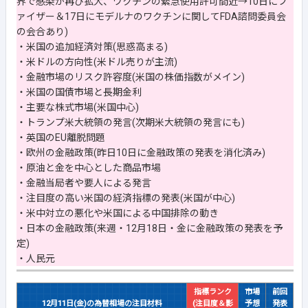
界で感染が再び拡大、ワクチンの緊急使用許可間近→10日にフ
ァイザー＆17日にモデルナのワクチンに関してFDA諮問委員会
の会合あり)
・米国の追加経済対策(思惑高まる)
・米ドルの方向性(米ドル売りが主流)
・金融市場のリスク許容度(米国の株価指数がメイン)
・米国の国債市場と長期金利
・主要な株式市場(米国中心)
・トランプ米大統領の発言(次期米大統領の発言にも)
・英国のEU離脱問題
・欧州の金融政策(昨日10日に金融政策の発表を消化済み)
・原油と金を中心とした商品市場
・金融当局者や要人による発言
・注目度の高い米国の経済指標の発表(米国が中心)
・米中対立の悪化や米国による中国排除の動き
・日本の金融政策(来週・12月18日・金に金融政策の発表を予
定)
・人民元
指標ランク
市場
前回
12月11日(金)の為替相場の注目材料
(注目度＆影
予想
発表