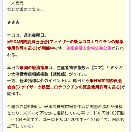
・人民元
などが重要となる。
★★★
本日は、
週末金曜日
。
米FDA諮問委員会会合(ファイザーの新型コロナワクチンの緊急
使用許可を巡る)が開催中
の他、
BOE金融安定報告書公表
が行わ
れる。
本日の
米国の経済指標
は、
生産者物価指数
＆
【コア】
と
ミシガ
ン大消費者信頼感指数【速報値】
がメイン。
一方、
経済指標以外のイベント
は、昨日から
米FDA諮問委員会
会合(ファイザーの新型コロナワクチンの緊急使用許可を巡る)
が
開催中。
今週の為替相場は、米国の株式市場を中心に調整の流れが優勢
となり、米ドルが不安定に推移している事で、ドル円は103円後
半～104円前半で、ユーロドルは1.20後半～1.21後半で、何度も
上下している。