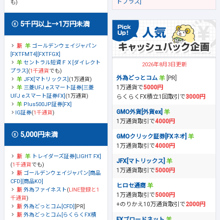
トプラス]
も)
5千円以上→1万円未満
ゴールデンウェイジャパン
[FXTFMT4][FXTFGX]
セントラル短資ＦＸ[ダイレクト
2026年8月3日更新
プラス]
(
1千通貨
でも)
外為どっとコム
[PR]
JFX[マトリックス]
(1万通貨)
1万通貨で
5000円
三菱UFJ eスマート証券[三菱
UFJ eスマート証券FX]
(1万通貨)
らくらくFX積立1回取引で
3000円
Plus500JP証券[FX]
GMO外貨[外貨ex]
IG証券
(
1千通貨
)
1万通貨取引で
4000円
5,000円未満
GMOクリック証券[FXネオ]
1万通貨取引で
4000円
トレイダーズ証券[LIGHT FX]
JFX[マトリックス]
(
1千通貨
でも)
1万通貨取引で
5000円
ゴールデンウェイジャパン[商品
CFD][商品KO]
ヒロセ通商
外為ファイネスト
(
LINE登録と1
1万通貨取引で
5000円
千通貨
)
+のりかえ10万通貨取引で
2000円
外為どっとコム[CFD]
[PR]
外為どっとコム[らくらくFX積
FXブロードネット