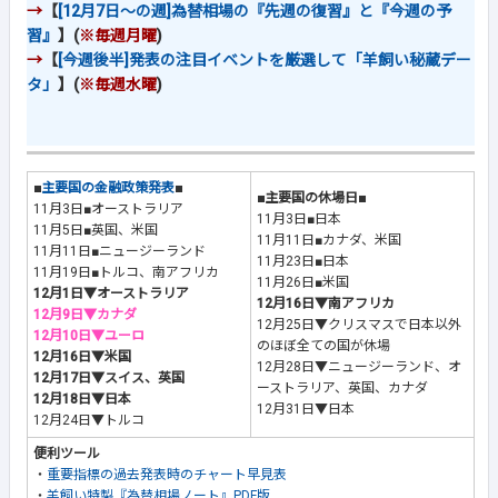
→
【
[12月7日～の週]為替相場の『先週の復習』と『今週の予
習』
】(
※毎週月曜
)
→
【
[今週後半]発表の注目イベントを厳選して「羊飼い秘蔵デー
タ」
】(
※毎週水曜
)
■
主要国の金融政策発表
■
■主要国の休場日■
11月3日■オーストラリア
11月3日■日本
11月5日■英国、米国
11月11日■カナダ、米国
11月11日■ニュージーランド
11月23日■日本
11月19日■トルコ、南アフリカ
11月26日■米国
12月1日▼オーストラリア
12月16日▼南アフリカ
12月9日▼カナダ
12月25日▼クリスマスで日本以外
12月10日▼ユーロ
のほぼ全ての国が休場
12月16日▼米国
12月28日▼ニュージーランド、オ
12月17日▼スイス、英国
ーストラリア、英国、カナダ
12月18日▼日本
12月31日▼日本
12月24日▼トルコ
便利ツール
・
重要指標の過去発表時のチャート早見表
・
羊飼い特製『為替相場ノート』PDF版