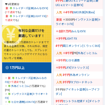
5千円
三菱UFJ eスマート証券[三菱
▼6月更新分
UFJ eスマート証券FX]
トレイダーズ証券[みんなのFX]
(
1千通貨
でも)
＋4千円
GMO外貨[外貨ex]
トレイダーズ証券[LIGHT FX]
(
1
＋3000円
インヴァスト証券[ト
千通貨
でも)
ライオートFX]
有利な企画だけを
＋合計1万円
みんなのFX
厳選しています！
＋3千円
LIGHT FX
※基本的に、1万通貨のトレードまでで
4千円
岡三オンライン[くりっく365]
貰える企画を対象。それ以外は、規定
の量のトレードをしても、スプレッド
＋8千円
[PR]
外為どっとコム
でキャッシュバックがマイナスになら
ないモノを掲載。
＋5千円
ヒロセ通商
1万円以上
＋5千円
JFX[マトリックス]
3千円
外為オンライン
トレイダーズ証券[みんなの
FX]
(
1千通貨
でも)
3千円
FXブロードネット
外為どっとコム
(1万通貨でも)
3千円分
アイネット証券[ループイフ
[PR]
ダン]
インヴァスト証券[トライオート
FX]
3千円
セントラル短資ＦＸ[ダイレク
ヒロセ通商[LION FX]
(1万通貨で