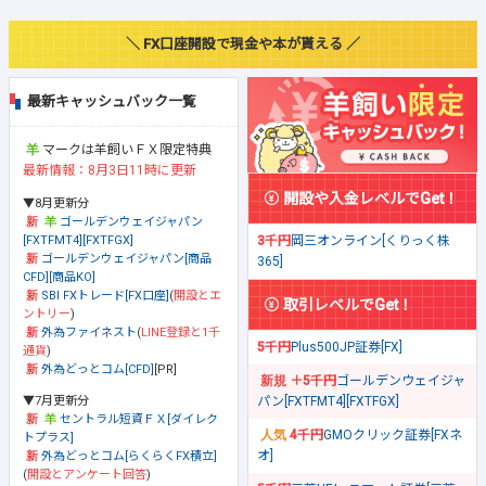
＼ FX口座開設で現金や本が貰える ／
最新キャッシュバック一覧
マークは羊飼いＦＸ限定特典
最新情報：8月3日11時に更新
開設や入金レベルでGet！
▼8月更新分
ゴールデンウェイジャパン
[FXTFMT4][FXTFGX]
3千円
岡三オンライン[くりっく株
ゴールデンウェイジャパン[商品
365]
CFD][商品KO]
SBI FXトレード[FX口座]
(
開設とエ
取引レベルでGet！
ントリー
)
外為ファイネスト
(
LINE登録と1千
5千円
Plus500JP証券[FX]
通貨
)
外為どっとコム[CFD]
[PR]
＋5千円
ゴールデンウェイジャ
▼7月更新分
パン[FXTFMT4][FXTFGX]
セントラル短資ＦＸ[ダイレク
4千円
GMOクリック証券[FXネ
トプラス]
オ]
外為どっとコム[らくらくFX積立]
(
開設とアンケート回答
)