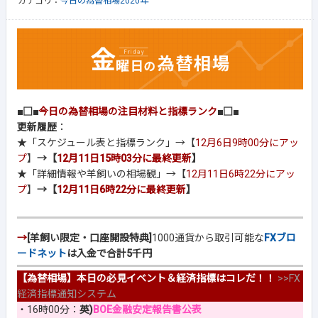
カテゴリ：
今日の為替相場2020年
■□■
今日の為替相場の注目材料と指標ランク
■□■
更新履歴
：
★「スケジュール表と指標ランク」→【
12月6日9時00分にアッ
プ
】
→【
12月11日15時03分に最終更新
】
★「詳細情報や羊飼いの相場観」→【
12月11日6時22分にアッ
プ
】
→【
12月11日6時22分に最終更新
】
→
[羊飼い限定・口座開設特典]
1000通貨から取引可能な
FXブロ
ードネット
は入金で合計5千円
【為替相場】本日の必見イベント＆経済指標はコレだ！！
>>
FX
経済指標通知システム
・16時00分：
英)
BOE金融安定報告書公表