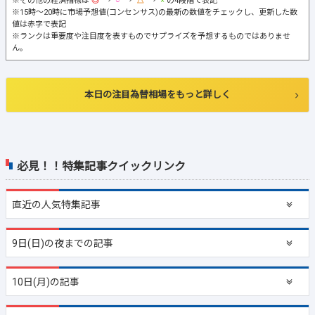
※その他の経済指標は
→
→
→
の4段階で表記
※15時～20時に市場予想値(コンセンサス)の最新の数値をチェックし、更新した数
値は赤字で表記
※ランクは重要度や注目度を表すものでサプライズを予想するものではありませ
ん。
本日の注目為替相場をもっと詳しく
必見！！特集記事クイックリンク
直近の
人気特集記事
9日(日)の夜までの記事
10日(月)の記事