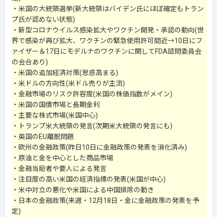
・米国の大統領選挙(新大統領はバイデン氏にほぼ確定もトラン
プ氏が認めない状態)
・新型コロナウイルス感染拡大やワクチン開発・承認の動向(世
界で感染が再び拡大、ワクチンの緊急使用許可間近→10日にフ
ァイザー＆17日にモデルナのワクチンに関してFDA諮問委員会
の会合あり)
・米国の追加経済対策(思惑高まる)
・米ドルの方向性(米ドル売りが主流)
・金融市場のリスク許容度(米国の株価指数がメイン)
・米国の国債市場と長期金利
・主要な株式市場(米国中心)
・トランプ米大統領の発言(次期米大統領の発言にも)
・英国のEU離脱問題
・欧州の金融政策(昨日10日に金融政策の発表を消化済み)
・原油と金を中心とした商品市場
・金融当局者や要人による発言
・注目度の高い米国の経済指標の発表(米国が中心)
・米中対立の悪化や米国による中国排除の動き
・日本の金融政策(来週・12月18日・金に金融政策の発表を予
定)