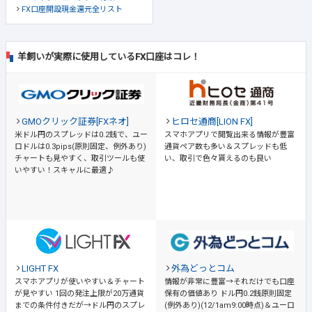
FX口座開設現金還元全リスト
羊飼いが実際に使用しているFX口座はコレ！
GMOクリック証券[FXネオ]
ヒロセ通商[LION FX]
米ドル円のスプレッドは0.2銭で、ユー
スマホアプリで閲覧出来る情報が豊富
ロドルは0.3pips(原則固定、例外あり)
通貨ペア数も多い＆スプレッドも低
チャートも見やすく、取引ツールも使
い、取引で色々貰えるのも良い
いやすい！スキャルに最適♪
LIGHT FX
外為どっとコム
スマホアプリが使いやすい＆チャート
情報が非常に豊富→それだけでも口座
が見やすい
1回の発注上限が20万通貨
保有の価値あり
ドル円0.2銭原則固定
までの条件付きだが→ドル円のスプレ
(例外あり)(12/1am9:00時点)＆ユーロ