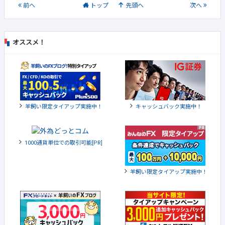
前
へ
トップ
先頭へ
次
へ
オススメ！
羊飼い限定タイアップ実施中！
キャッシュバック実施中！
1000通貨単位での取引可能[PR]
羊飼い限定タイアップ実施中！