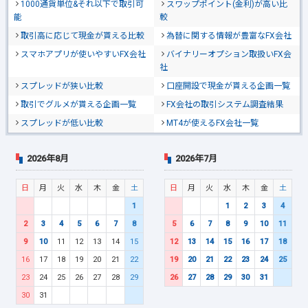
1000通貨単位&それ以下で取引可
スワップポイント(金利)が高い比
能
較
取引高に応じて現金が貰える比較
為替に関する情報が豊富なFX会社
スマホアプリが使いやすいFX会社
バイナリーオプション取扱いFX会
社
スプレッドが狭い比較
口座開設で現金が貰える企画一覧
取引でグルメが貰える企画一覧
FX会社の取引システム調査結果
スプレッドが低い比較
MT4が使えるFX会社一覧
2026年8月
2026年7月
日
月
火
水
木
金
土
日
月
火
水
木
金
土
1
1
2
3
4
2
3
4
5
6
7
8
5
6
7
8
9
10
11
9
10
11
12
13
14
15
12
13
14
15
16
17
18
16
17
18
19
20
21
22
19
20
21
22
23
24
25
23
24
25
26
27
28
29
26
27
28
29
30
31
30
31