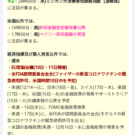
※2
・24時00分：
米)ミシガン大消費者信頼感指数【速報値】
に注目が集まる。
米国以外では、
・16時00分：
英)
BOE金融安定報告書公表
・17時30分：
英)
ベイリーBOE総裁の発言
に注目が集まる。
経済指標及び要人発言以外では、
・
週末
・
EU首脳会議(10日・11日開催)
・
米FDA諮問委員会会合(ファイザーの新型コロナワクチンの緊
急使用許可、米国時間10日中を予定)
・来週(12/14～)に、日本(18日・金)、スイス(17日・木)、英国
(17日・木)、米国(16日・水)の金融政策の発表やオーストラリア
(15日・火)の議事録の公表を予定
・来週・16日(水)に、FOMC金融政策発表
・来週・17日(木)に、米FDAが諮問委員会の会合(モデルナの新
型コロナワクチンの緊急使用許可を巡る)
・米国の金融政策(来週・12月16日・水に金融政策の発表を予
定)