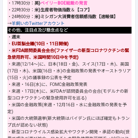
・17時30分：
英)
ベイリーBOE総裁の発言
・22時30分：
米)生産者物価指数
＆
【コア】
・24時00分：
米)ミシガン大消費者信頼感指数【速報値】
→
羊飼いのTwitterアカウント
その他、注目点及び懸念点など
・
週末
・
EU首脳会議(10日・11日開催)
・
米FDA諮問委員会会合(ファイザーの新型コロナワクチンの緊
急使用許可、米国時間10日中を予定)
・来週(12/14～)に、日本(18日・金)、スイス(17日・木)、英国
(17日・木)、米国(16日・水)の金融政策の発表やオーストラリア
(15日・火)の議事録の公表を予定
・来週・16日(水)に、FOMC金融政策発表
・来週・17日(木)に、米FDAが諮問委員会の会合(モデルナの新
型コロナワクチンの緊急使用許可を巡る)
・米国の金融政策(来週・12月16日・水に金融政策の発表を予
定)
・米国の大統領選挙(新大統領はバイデン氏にほぼ確定もトラン
プ氏が認めない状態)
・新型コロナウイルス感染拡大やワクチン開発・承認の動向(世