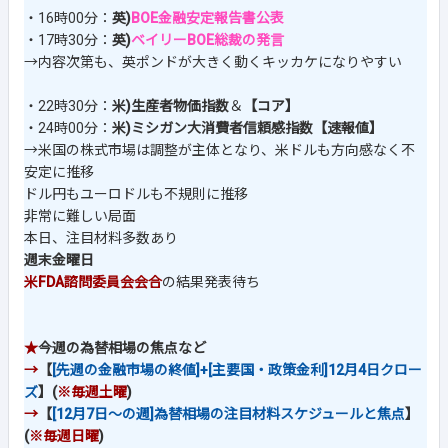
・16時00分：
英)
BOE金融安定報告書公表
・17時30分：
英)
ベイリーBOE総裁の発言
→内容次第も、英ポンドが大きく動くキッカケになりやすい
・22時30分：
米)生産者物価指数
＆
【コア】
・24時00分：
米)ミシガン大消費者信頼感指数【速報値】
→米国の株式市場は調整が主体となり、米ドルも方向感なく不
安定に推移
ドル円もユーロドルも不規則に推移
非常に難しい局面
本日、注目材料多数あり
週末金曜日
米FDA諮問委員会会合
の結果発表待ち
★
今週の為替相場の焦点など
→
【
[先週の金融市場の終値]+[主要国・政策金利]12月4日クロー
ズ
】(
※毎週土曜
)
→
【
[12月7日～の週]為替相場の注目材料スケジュールと焦点
】
(
※毎週日曜
)