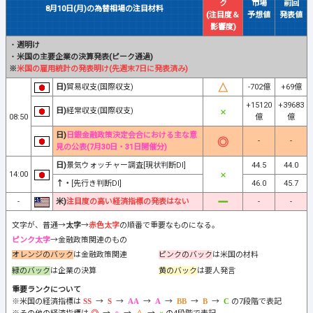
ク
市場
前回
8月10日(月)の為替相場の注目材料
(注目度＆
予想値
発表値
影響度)
・
週明け
・
米国の主要企業の決算発表(ピーク通過)
※
米国の雇用統計の発表明け(先週末7日に発表済み)
日)
貿易収支(国際収支)
-702億
+69億
+15120
+39683
日)
経常収支(国際収支)
08:50
億
億
日)
日銀金融政策決定会合における主な意
-
-
見の公表(7月30日・31日開催分)
日)
景気ウォッチャー調査[現状判断DI]
44.5
44.0
14:00
↑・
[先行き判断DI]
46.0
45.7
-
米)
注目度の高い経済指標の発表はない
-
-
文字が、普通→
太字
→
赤色太字
の順番で重要なものになる。
ピンク太字
→金融政策関連のもの
オレンジのバック
は金融政策関連
ピンクのバック
は米国の材料
緑のバック
は企業の決算
黄のバック
は要人発言
重要ランクについて
※米国の経済指標は
→
→
→
→
→
→
の7段階で表記