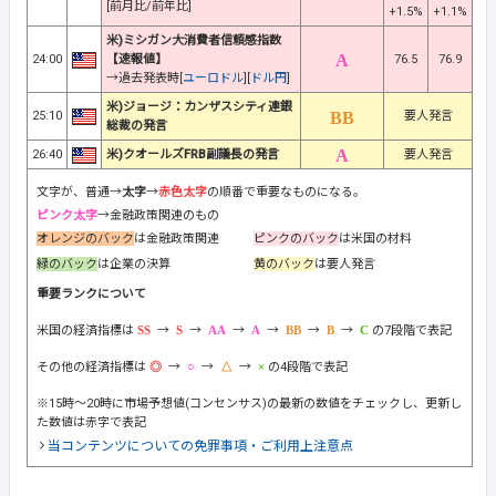
[前月比/前年比]
+1.5%
+1.1%
米)ミシガン大消費者信頼感指数
24:00
【速報値】
76.5
76.9
→過去発表時[
ユーロドル
][
ドル円
]
米)ジョージ：カンザスシティ連銀
25:10
要人発言
総裁の発言
26:40
米)クオールズFRB副議長の発言
要人発言
文字が、普通→
太字
→
赤色太字
の順番で重要なものになる。
ピンク太字
→金融政策関連のもの
オレンジのバック
は金融政策関連
ピンクのバック
は米国の材料
緑のバック
は企業の決算
黄のバック
は要人発言
重要ランクについて
米国の経済指標は
→
→
→
→
→
→
の7段階で表記
その他の経済指標は
→
→
→
の4段階で表記
※15時～20時に市場予想値(コンセンサス)の最新の数値をチェックし、更新し
た数値は赤字で表記
当コンテンツについての免罪事項・ご利用上注意点