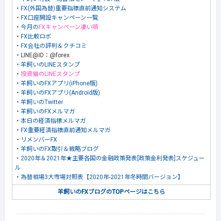
・
FX(外国為替)重要指標直前通知システム
・
FX口座開設キャンペーン一覧
・
今月の
FXキャンペーン凄い順
・
FX比較ロボ
・
FX会社の評判＆クチコミ
・LINE@ID：@forex
・
羊飼いのLINEスタンプ
・
投資猫のLINEスタンプ
・
羊飼いのFXアプリ(iPhone版)
・
羊飼いのFXアプリ(Android版)
・
羊飼いのTwitter
・
羊飼いのFXメルマガ
・
本日の経済指標メルマガ
・
FX重要経済指標直前通知メルマガ
・
リメンバーFX
・
羊飼いのFX取引＆戦略ブログ
・
2020年＆2021年★主要各国の金融政策発表[政策金利発表]スケジュー
ル
・
為替相場3大市場対照表【2020年-2021年冬時間バージョン】
羊飼いのFXブログのTOPページはこちら