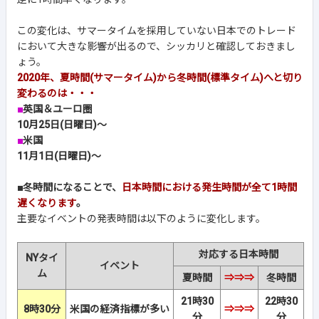
この変化は、サマータイムを採用していない日本でのトレード
において大きな影響が出るので、シッカリと確認しておきまし
ょう。
2020年、夏時間(サマータイム)から冬時間(標準タイム)へと切り
変わるのは・・・
■
英国＆ユーロ圏
10月25日(日曜日)～
■
米国
11月1日(日曜日)～
■冬時間になることで、
日本時間における発生時間が全て1時間
遅くなります
。
主要なイベントの発表時間は以下のように変化します。
対応する日本時間
NYタイ
イベント
ム
夏時間
⇒⇒⇒
冬時間
21時30
22時30
8時30分
米国の経済指標が多い
⇒⇒⇒
分
分