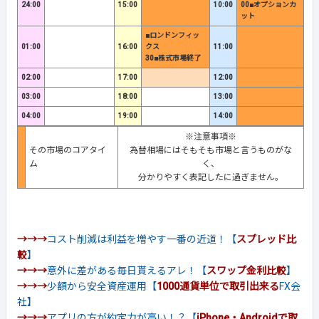
24:00
15:00
10:00
00■オプションカ
ット
■ロンドンフィッ
01:00
16:00
クス
11:00
30■株式市場終了
02:00
17:00
12:00
03:00
18:00
13:00
04:00
19:00
14:00
※注意事項※
その市場のコアタイ
為替相場にはそもそも市場と言うものがな
ム
く、
分かりやすく表記したに過ぎません。
→→→
コスト削減は利益を増やす一番の近道！【
スプレッド比
較
】
→→→
意外に差がある毎日貰えるアレ！【
スワップ金利比較
】
→→→
少額から安全資産運用【
1000通貨単位で取引出来る
FX会
社】
→→→
アプリの方が約定力が高い！？【
iPhone・Androidで取