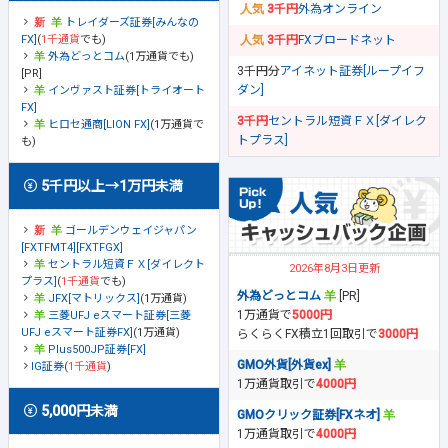
3千円
外為オンライン
トレイダーズ証券[みんなの
FX]
(
1千通貨
でも)
3千円
FXブロードネット
外為どっとコム
(1万通貨でも)
3千円分
アイネット証券[ループイフ
[PR]
ダン]
インヴァスト証券[トライオート
FX]
3千円
セントラル短資ＦＸ[ダイレク
ヒロセ通商[LION FX]
(1万通貨で
トプラス]
も)
5千円以上→1万円未満
ゴールデンウェイジャパン
[FXTFMT4][FXTFGX]
セントラル短資ＦＸ[ダイレクト
2026年8月3日更新
プラス]
(
1千通貨
でも)
外為どっとコム
[PR]
JFX[マトリックス]
(1万通貨)
1万通貨で
5000円
三菱UFJ eスマート証券[三菱
UFJ eスマート証券FX]
(1万通貨)
らくらくFX積立1回取引で
3000円
Plus500JP証券[FX]
GMO外貨[外貨ex]
IG証券
(
1千通貨
)
1万通貨取引で
4000円
5,000円未満
GMOクリック証券[FXネオ]
1万通貨取引で
4000円