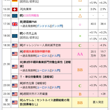
[前月比/前年比]
+5.9%
+6.2%
16:00
ス)
失業率
3.0%
2.9%
17:00
欧)
ECB月例報告
-
-
英)建設業PMI
17:30
40.0
38.4
→過去発表時[
ポンドドル
][
ポンド円
]
+0.1%
+0.2%
欧)
小売売上高
18:00
[前月比/前年比]
+1.0%
+1.6%
18:30
米)
チャレンジャー人員削減予定数
-
-4.5%
米)
新規失業保険申請件数
20.5
19.7
→過去発表時[
ユーロドル
][
ドル円
]
万件
万件
米)第2四半期非農業部門労働生産性【速報
21:30
値】
+0.6%
+0.3%
→過去発表時[
ユーロドル
][
ドル円
]
↑・単位労働費用【速報値】
+2.1%
+1.8%
米)
卸売在庫【確報値】
23:00
+0.3%
+0.3%
→過去発表時[
ユーロドル
][
ドル円
]
23:30
米)
週間天然ガス貯蔵量
-
+28
翌
米)ムサレム：セントルイス連銀総裁の発
要人発言
06:30
言(投票権なし)