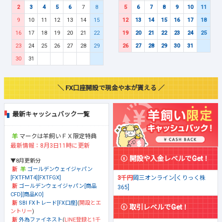
2
3
4
5
6
7
8
5
6
7
8
9
10
11
9
10
11
12
13
14
15
12
13
14
15
16
17
18
16
17
18
19
20
21
22
19
20
21
22
23
24
25
23
24
25
26
27
28
29
26
27
28
29
30
31
30
31
＼ FX口座開設で現金や本が貰える ／
最新キャッシュバック一覧
マークは羊飼いＦＸ限定特典
最新情報：8月3日11時に更新
開設や入金レベルでGet！
▼8月更新分
ゴールデンウェイジャパン
[FXTFMT4][FXTFGX]
3千円
岡三オンライン[くりっく株
ゴールデンウェイジャパン[商品
365]
CFD][商品KO]
SBI FXトレード[FX口座]
(
開設とエ
取引レベルでGet！
ントリー
)
外為ファイネスト
(
LINE登録と1千