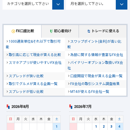
FX口座比較
初心者向け
トレードに使える
1000通貨単位&それ以下で取引可
スワップポイント(金利)が高い比
能
較
取引高に応じて現金が貰える比較
為替に関する情報が豊富なFX会社
スマホアプリが使いやすいFX会社
バイナリーオプション取扱いFX会
社
スプレッドが狭い比較
口座開設で現金が貰える企画一覧
取引でグルメが貰える企画一覧
FX会社の取引システム調査結果
スプレッドが低い比較
MT4が使えるFX会社一覧
2026年8月
2026年7月
日
月
火
水
木
金
土
日
月
火
水
木
金
土
1
1
2
3
4