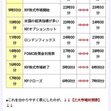
22時30
23時30
9時30分
NY株式市場開始
⇒⇒⇒
分
分
米国の経済指標が多い
10時00
23時00
24時00
⇒⇒⇒
分
分
分
NYオプションカット
11時00
24時00
25時00
ロンドンフィックス
⇒⇒⇒
分
分
分
14時00
27時00
28時00
FOMC政策金利発表
⇒⇒⇒
分
分
分
16時00
NY株式市場終了
5時00分
⇒⇒⇒
6時00分
分
17時00
NYクローズ
6時00分
⇒⇒⇒
7時00分
分
■
これを分かりやすく表にしたのが、
↓↓【三大市場対照表】
↓↓