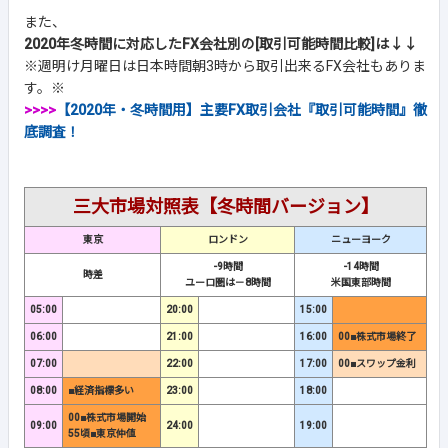
また、
2020年冬時間に対応したFX会社別の[取引可能時間比較]は↓↓
※週明け月曜日は日本時間朝3時から取引出来るFX会社もありま
す。※
>>>>
【2020年・冬時間用】主要FX取引会社『取引可能時間』徹
底調査！
三大市場対照表【冬時間バージョン】
東京
ロンドン
ニューヨーク
-9時間
-14時間
時差
ユーロ圏は－8時間
米国東部時間
05:00
20:00
15:00
06:00
21:00
16:00
00■株式市場終了
07:00
22:00
17:00
00■スワップ金利
08:00
■経済指標多い
23:00
18:00
00■株式市場開始
09:00
24:00
19:00
55頃■東京仲値