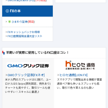
GMO外貨[外貨ex CFD]
(
CFD開設
)
FXの本
ひまわり証券
(
開設
)
FXキャッシュバックお得順
FX口座開設現金還元全リスト
羊飼いが実際に使用しているFX口座はコレ！
GMOクリック証券[FXネオ]
ヒロセ通商[LION FX]
米ドル円のスプレッドは0.2銭で、ユー
スマホアプリで閲覧出来る情報が豊富
ロドルは0.3pips(原則固定、例外あり)
通貨ペア数も多い＆スプレッドも低
チャートも見やすく、取引ツールも使
い、取引で色々貰えるのも良い
いやすい！スキャルに最適♪