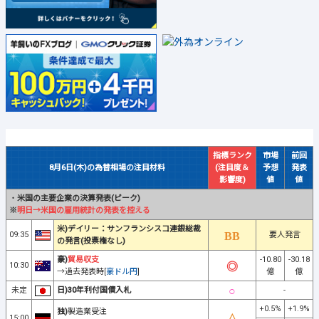
指標ランク
市場
前回
8月6日(木)の為替相場の注目材料
(注目度＆
予想
発表
影響度)
値
値
・
米国の主要企業の決算発表(ピーク)
※
明日→米国の雇用統計の発表を控える
米)デイリー：サンフランシスコ連銀総裁
09:35
要人発言
の発言(投票権なし)
豪)
貿易収支
-10.80
-30.18
10:30
→過去発表時[
豪ドル円
]
億
億
未定
日)30年利付国債入札
-
+0.5%
+1.9%
独)
製造業受注
15:00