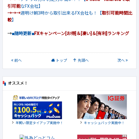
引可能
なFX会社】
→→→
週明け朝3時から取引出来るFX会社も！【
取引可能時間比
較
】
→
■随時更新■
FXキャンペーン[お得]＆[凄い]＆[有利]ランキング
前
へ
トップ
先頭へ
次
へ
オススメ！
羊飼い限定タイアップ実施中！
キャッシュバック実施中！