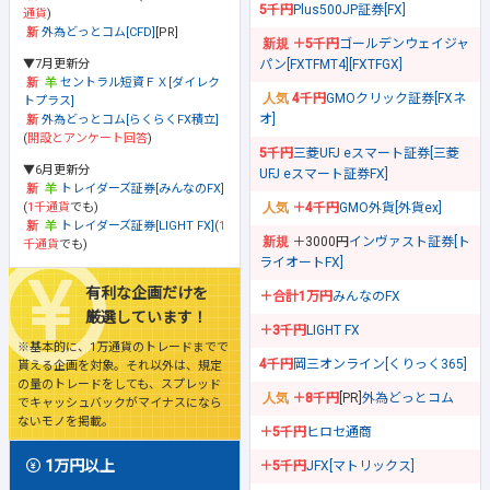
5千円
Plus500JP証券[FX]
通貨
)
外為どっとコム[CFD]
[PR]
＋5千円
ゴールデンウェイジャ
▼7月更新分
パン[FXTFMT4][FXTFGX]
セントラル短資ＦＸ[ダイレク
4千円
GMOクリック証券[FXネ
トプラス]
オ]
外為どっとコム[らくらくFX積立]
(
開設とアンケート回答
)
5千円
三菱UFJ eスマート証券[三菱
▼6月更新分
UFJ eスマート証券FX]
トレイダーズ証券[みんなのFX]
(
1千通貨
でも)
＋4千円
GMO外貨[外貨ex]
トレイダーズ証券[LIGHT FX]
(
1
＋3000円
インヴァスト証券[ト
千通貨
でも)
ライオートFX]
有利な企画だけを
＋合計1万円
みんなのFX
厳選しています！
＋3千円
LIGHT FX
※基本的に、1万通貨のトレードまでで
4千円
岡三オンライン[くりっく365]
貰える企画を対象。それ以外は、規定
の量のトレードをしても、スプレッド
＋8千円
[PR]
外為どっとコム
でキャッシュバックがマイナスになら
ないモノを掲載。
＋5千円
ヒロセ通商
1万円以上
＋5千円
JFX[マトリックス]