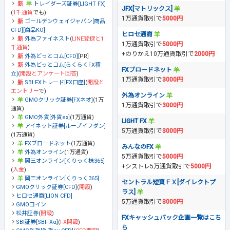
トレイダーズ証券[LIGHT FX]
JFX[マトリックス]
(
1千通貨
でも)
1万通貨取引で
5000円
ゴールデンウェイジャパン[商品
CFD][商品KO]
ヒロセ通商
外為ファイネスト
(
LINE登録と1
1万通貨取引で
5000円
千通貨
)
+のりかえ10万通貨取引で
2000円
外為どっとコム[CFD]
[PR]
外為どっとコム[らくらくFX積
FXブロードネット
立]
(
開設とアンケート回答
)
1万通貨取引で
3000円
SBI FXトレード[FX口座]
(
開設と
エントリー
で)
外為オンライン
GMOクリック証券[FXネオ]
(1万
1万通貨取引で
3000円
通貨)
GMO外貨[外貨ex]
(1万通貨)
LIGHT FX
アイネット証券[ループイフダン]
5万通貨取引で
3000円
(1万通貨)
FXブロードネット
(1万通貨)
みんなのFX
外為オンライン
(1万通貨)
5万通貨取引で
5000円
岡三オンライン[くりっく株365]
+シストレ5万通貨取引で
5000円
(
入金
)
岡三オンライン[くりっく365]
セントラル短資ＦＸ[ダイレクトプ
GMOクリック証券[CFD]
(
開設
)
ラス]
ヒロセ通商[LION CFD]
5万通貨取引で
3000円
GMOコイン
松井証券
(
開設
)
FXキャッシュバック企画一覧はこち
SBI証券[SBIFXα]
(
FX開設
)
ら