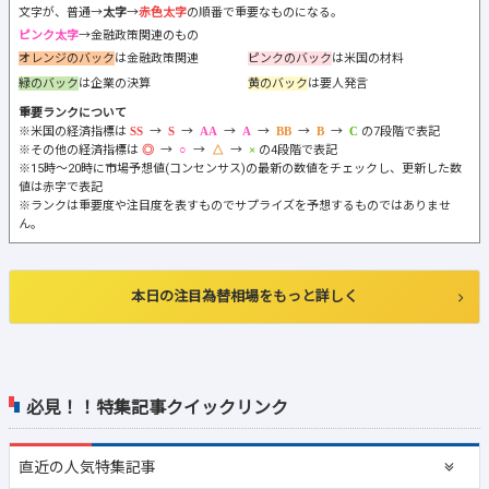
文字が、普通→
太字
→
赤色太字
の順番で重要なものになる。
ピンク太字
→金融政策関連のもの
オレンジのバック
は金融政策関連
ピンクのバック
は米国の材料
緑のバック
は企業の決算
黄のバック
は要人発言
重要ランクについて
※米国の経済指標は
→
→
→
→
→
→
の7段階で表記
※その他の経済指標は
→
→
→
の4段階で表記
※15時～20時に市場予想値(コンセンサス)の最新の数値をチェックし、更新した数
値は赤字で表記
※ランクは重要度や注目度を表すものでサプライズを予想するものではありませ
ん。
本日の注目為替相場をもっと詳しく
必見！！特集記事クイックリンク
直近の
人気特集記事