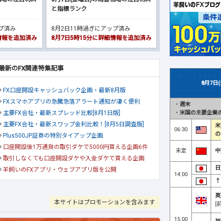
と指標ランク
ップ済み
8月2日11時過ぎにアップ済み
細情報を追加済み
8月7日5時15分に詳細情報を追加済み
最新のFX関連特集記事
8月7日
FX口座開設キャッシュバック企画・最新8月版
FXスマホアプリの急騰急落アラート通知が凄く便利
・
週末
・
米国の主要企業の
主要FX会社・最新スプレッド比較[8月1日版]
主要FX会社・最新スワップ金利比較！[8月5日調査版]
米
06:30
の
Plus500JP証券の特別タイアップ企画
口座開設後1万通貨の取引ダケで5000円貰える企画6件
未定
中
取引しなくても口座開設ダケや入金ダケで貰える企画
日
羊飼いのFXアプリ・ウェブアプリ版を公開
14:00
↑
英
本サイトはプロモーションを含みます
[
15:00