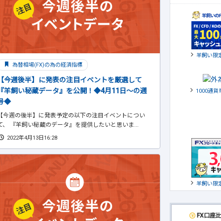
羊飼い限
為替相場(FX)の為の経済指標
【今週後半】に発表の注目イベントを厳選して
『羊飼い秘蔵データ』を公開！◆4月11日～の週
1000通
号◆
【今週の後半】に発表予定の以下の注目イベントについ
て、 『羊飼い秘蔵のデータ』を提供したいと思いま...
2022年4月13日16:28
羊飼い限
FX口座