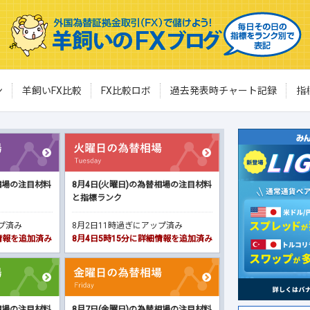
ン
羊飼いFX比較
FX比較ロボ
過去発表時チャート記録
指
相場の注目材料
8月4日(火曜日)の為替相場の注目材料
と指標ランク
ップ済み
8月2日11時過ぎにアップ済み
細情報を追加済み
8月4日5時15分に詳細情報を追加済み
相場の注目材料
8月7日(金曜日)の為替相場の注目材料