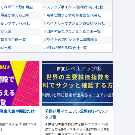
位&それ以下で取引可能
スワップポイント(金利)が高い比較
て現金が貰える比較
為替に関する情報が豊富なFX会社
使いやすいFX会社
バイナリーオプション取扱いFX会社
狭い比較
口座開設で現金が貰える企画一覧
が貰える企画一覧
FX会社の取引システム調査結果
低い比較
MT4が使えるFX会社一覧
で現金入金や開設だけ
羊飼い用マニュアル公開FXレベルア
ップ術
現金が貰える[お得]ランキ
★世界の主要株価指数を無料でサクッと確
版】
認する方法[FXレベルアップ術]羊飼いと同じ
設定が出来るマニュアルを公開