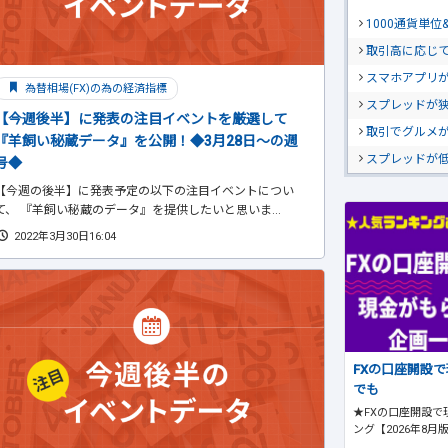
1000通貨単
取引高に応じ
スマホアプリが
為替相場(FX)の為の経済指標
スプレッドが
【今週後半】に発表の注目イベントを厳選して
取引でグルメ
『羊飼い秘蔵データ』を公開！◆3月28日～の週
スプレッドが
号◆
【今週の後半】に発表予定の以下の注目イベントについ
て、 『羊飼い秘蔵のデータ』を提供したいと思いま...
2022年3月30日16:04
FXの口座開設
でも
★FXの口座開設で
ング【2026年8月