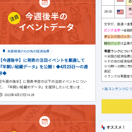
の
米
28:00
→
文字が、普通→
太
ピンク太字
→金融
オレンジのバック
緑のバック
は企業
重要ランクについ
為替相場(FX)の為の経済指標
※米国の経済指標
【今週後半】に発表の注目イベントを厳選して
※その他の経済指
※15時～20時に
『羊飼い秘蔵データ』を公開！◆4月25日～の週
表記
号◆
※ランクは重要度
【今週の後半】に発表予定の以下の注目イベントについ
て、 『羊飼い秘蔵のデータ』を提供したいと思いま...
当コンテンツに
2022年4月27日14:28
オススメ！