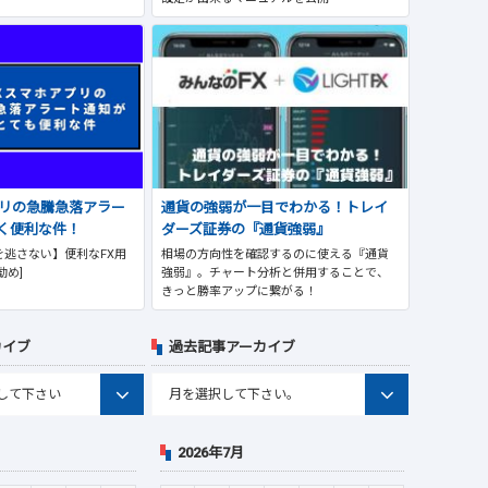
プリの急騰急落アラー
通貨の強弱が一目でわかる！トレイ
く便利な件！
ダーズ証券の『通貨強弱』
逃さない】便利なFX用
相場の方向性を確認するのに使える『通貨
勧め]
強弱』。チャート分析と併用することで、
きっと勝率アップに繋がる！
カイブ
過去記事アーカイブ
2026年7月