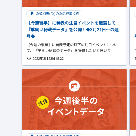
為替相場(FX)の為の経済指標
【今週後半】に発表の注目イベントを厳選して
『羊飼い秘蔵データ』を公開！◆3月21日～の週
号◆
【今週の後半】に発表予定の以下の注目イベントについ
て、 『羊飼い秘蔵のデータ』を提供したいと思いま...
2022年3月23日15:22