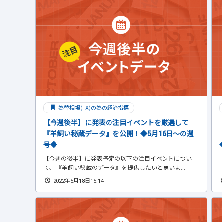
為替相場(FX)の為の経済指標
【今週後半】に発表の注目イベントを厳選して
『羊飼い秘蔵データ』を公開！◆5月16日～の週
号◆
【今週の後半】に発表予定の以下の注目イベントについ
て、 『羊飼い秘蔵のデータ』を提供したいと思いま...
2022年5月18日15:14