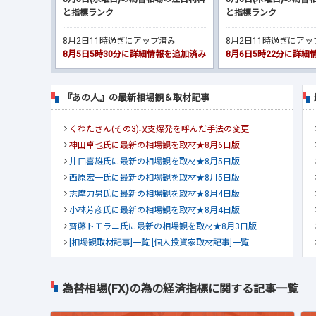
と指標ランク
と指標ランク
8月2日11時過ぎにアップ済み
8月2日11時過ぎにア
8月5日5時30分に詳細情報を追加済み
8月6日5時22分に詳
『あの人』の最新相場観＆取材記事
くわたさん(その3)収支爆発を呼んだ手法の変更
神田卓也氏に最新の相場観を取材★8月6日版
井口喜雄氏に最新の相場観を取材★8月5日版
西原宏一氏に最新の相場観を取材★8月5日版
志摩力男氏に最新の相場観を取材★8月4日版
小林芳彦氏に最新の相場観を取材★8月4日版
齊藤トモラニ氏に最新の相場観を取材★8月3日版
[相場観取材記事]一覧
[個人投資家取材記事]一覧
為替相場(FX)の為の経済指標に関する記事一覧