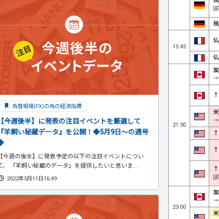
独
[
独
仏
15:45
仏
加
→
↑
為替相場(FX)の為の経済指標
米
→
【今週後半】に発表の注目イベントを厳選して
21:30
『羊飼い秘蔵データ』を公開！◆5月9日～の週号
↑
◆
↑
【今週の後半】に発表予定の以下の注目イベントについ
て、 『羊飼い秘蔵のデータ』を提供したいと思いま...
↑
[
2022年5月11日16:49
加
→
23:00
米