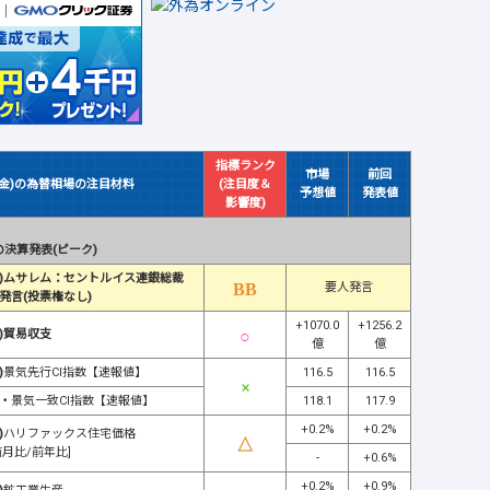
指標ランク
市場
前回
(金)の為替相場の注目材料
(注目度＆
予想値
発表値
影響度)
決算発表(ピーク)
)ムサレム：セントルイス連銀総裁
要人発言
発言(投票権なし)
+1070.0
+1256.2
)貿易収支
億
億
)
景気先行CI指数【速報値】
116.5
116.5
・
景気一致CI指数【速報値】
118.1
117.9
+0.2%
+0.2%
)
ハリファックス住宅価格
前月比/前年比]
-
+0.6%
+0.2%
+0.9%