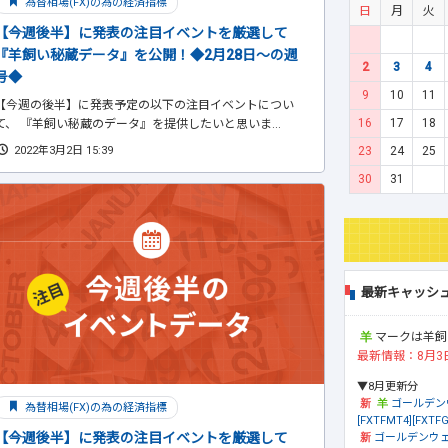
為替相場(FX)の為の経済指標
日
月
火
【今週後半】に発表の注目イベントを厳選して
『羊飼い秘蔵データ』を公開！◆2月28日～の週
2
3
4
号◆
9
10
11
【今週の後半】に発表予定の以下の注目イベントについ
16
17
18
て、 『羊飼い秘蔵のデータ』を提供したいと思いま...
23
24
25
2022年3月2日 15:39
30
31
最新キャッシ
マークは羊飼
最新情報：8月3
▼8月更新分
ゴールデン
為替相場(FX)の為の経済指標
[FXTFMT4][FXTFG
【今週後半】に発表の注目イベントを厳選して
ゴールデンウェ