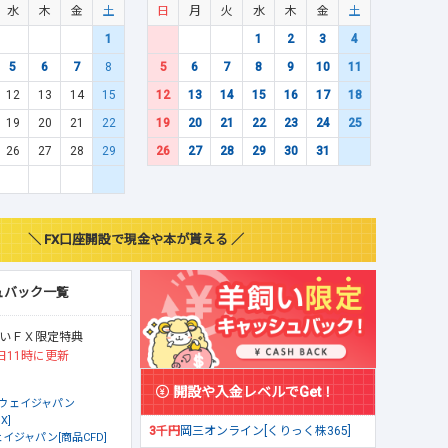
水
木
金
土
日
月
火
水
木
金
土
1
1
2
3
4
5
6
7
8
5
6
7
8
9
10
11
12
13
14
15
12
13
14
15
16
17
18
19
20
21
22
19
20
21
22
23
24
25
26
27
28
29
26
27
28
29
30
31
＼ FX口座開設で現金や本が貰える ／
ュバック一覧
いＦＸ限定特典
日11時に更新
開設や入金レベルでGet！
ウェイジャパン
X]
3千円
岡三オンライン[くりっく株365]
イジャパン[商品CFD]