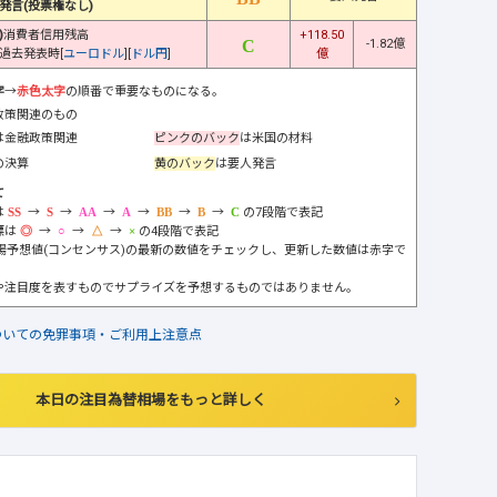
発言(投票権なし)
)
消費者信用残高
+118.50
-1.82億
過去発表時[
ユーロドル
][
ドル円
]
億
字
→
赤色太字
の順番で重要なものになる。
政策関連のもの
は金融政策関連
ピンクのバック
は米国の材料
の決算
黄のバック
は要人発言
て
は
→
→
→
→
→
→
の7段階で表記
標は
→
→
→
の4段階で表記
市場予想値(コンセンサス)の最新の数値をチェックし、更新した数値は赤字で
や注目度を表すものでサプライズを予想するものではありません。
ついての免罪事項・ご利用上注意点
本日の注目為替相場をもっと詳しく