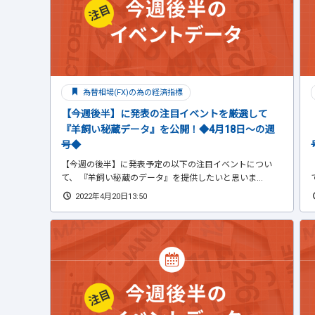
為替相場(FX)の為の経済指標
【今週後半】に発表の注目イベントを厳選して
『羊飼い秘蔵データ』を公開！◆4月18日～の週
号◆
【今週の後半】に発表予定の以下の注目イベントについ
て、 『羊飼い秘蔵のデータ』を提供したいと思いま...
2022年4月20日13:50