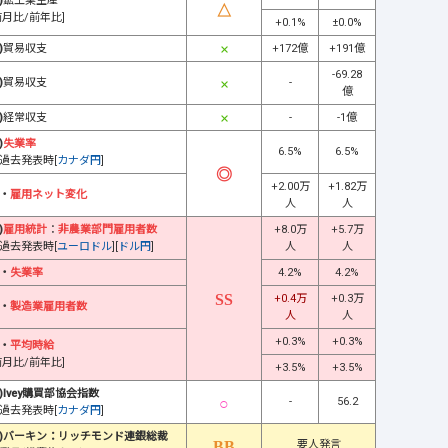
)
鉱工業生産
前月比/前年比]
+0.1%
±0.0%
)
貿易収支
+172億
+191億
-69.28
)
貿易収支
-
億
)
経常収支
-
-1億
)
失業率
6.5%
6.5%
過去発表時[
カナダ円
]
+2.00万
+1.82万
・
雇用ネット変化
人
人
)
雇用統計
：
非農業部門雇用者数
+8.0万
+5.7万
過去発表時[
ユーロドル
][
ドル円
]
人
人
・
失業率
4.2%
4.2%
+0.4万
+0.3万
・
製造業雇用者数
人
人
+0.3%
+0.3%
・
平均時給
前月比/前年比]
+3.5%
+3.5%
)Ivey購買部協会指数
-
56.2
過去発表時[
カナダ円
]
)バーキン：リッチモンド連銀総裁
要人発言