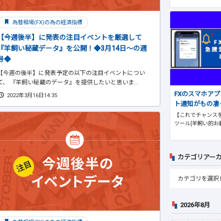
為替相場(FX)の為の経済指標
【今週後半】に発表の注目イベントを厳選して
『羊飼い秘蔵データ』を公開！◆3月14日～の週
号◆
【今週の後半】に発表予定の以下の注目イベントについ
て、 『羊飼い秘蔵のデータ』を提供したいと思いま...
FXのスマホア
2022年3月16日14:35
ト通知がもの凄
【これでチャンスを
ツール[羊飼い的お
カテゴリアー
2026年8月