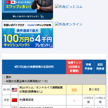
指標ランク
市場
前回
8月7日(金)の為替相場の注目材料
(注目度＆
予想値
発表値
影響度)
・
週末
・
米国の主要企業の決算発表(ピーク)
米)ムサレム：セントルイス連銀総裁
06:30
要人発言
の発言(投票権なし)
+1070.0
+1256.2
未定
中)貿易収支
億
億