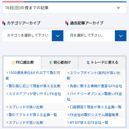
16日(日)の夜までの記事
カテゴリアーカイブ
過去記事アーカイブ
FX口座比較
初心者向け
トレードに使える
1000通貨単位&それ以下で取引可
スワップポイント(金利)が高い比
能
較
取引高に応じて現金が貰える比較
為替に関する情報が豊富なFX会社
スマホアプリが使いやすいFX会社
バイナリーオプション取扱いFX会
社
スプレッドが狭い比較
口座開設で現金が貰える企画一覧
取引でグルメが貰える企画一覧
FX会社の取引システム調査結果
スプレッドが低い比較
MT4が使えるFX会社一覧