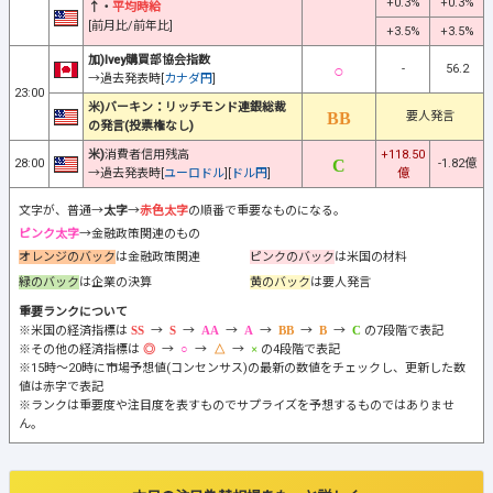
+0.3%
+0.3%
↑・
平均時給
[前月比/前年比]
+3.5%
+3.5%
加)Ivey購買部協会指数
-
56.2
→過去発表時[
カナダ円
]
23:00
米)バーキン：リッチモンド連銀総裁
要人発言
の発言(投票権なし)
米)
消費者信用残高
+118.50
28:00
-1.82億
→過去発表時[
ユーロドル
][
ドル円
]
億
文字が、普通→
太字
→
赤色太字
の順番で重要なものになる。
ピンク太字
→金融政策関連のもの
オレンジのバック
は金融政策関連
ピンクのバック
は米国の材料
緑のバック
は企業の決算
黄のバック
は要人発言
重要ランクについて
※米国の経済指標は
→
→
→
→
→
→
の7段階で表記
※その他の経済指標は
→
→
→
の4段階で表記
※15時～20時に市場予想値(コンセンサス)の最新の数値をチェックし、更新した数
値は赤字で表記
※ランクは重要度や注目度を表すものでサプライズを予想するものではありませ
ん。