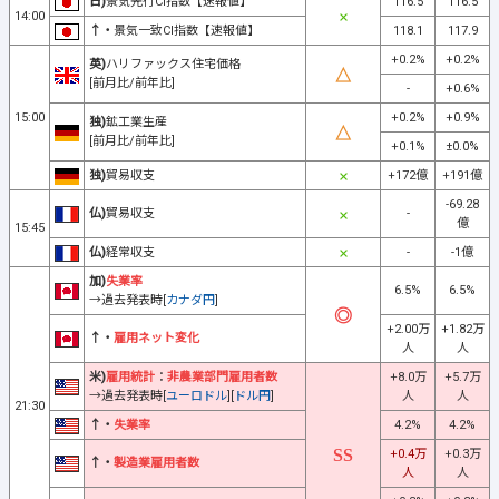
日)
景気先行CI指数【速報値】
116.5
116.5
14:00
↑・
景気一致CI指数【速報値】
118.1
117.9
+0.2%
+0.2%
英)
ハリファックス住宅価格
[前月比/前年比]
-
+0.6%
15:00
+0.2%
+0.9%
独)
鉱工業生産
[前月比/前年比]
+0.1%
±0.0%
独)
貿易収支
+172億
+191億
-69.28
仏)
貿易収支
-
億
15:45
仏)
経常収支
-
-1億
加)
失業率
6.5%
6.5%
→過去発表時[
カナダ円
]
+2.00万
+1.82万
↑・
雇用ネット変化
人
人
米)
雇用統計
：
非農業部門雇用者数
+8.0万
+5.7万
→過去発表時[
ユーロドル
][
ドル円
]
人
人
21:30
↑・
失業率
4.2%
4.2%
+0.4万
+0.3万
↑・
製造業雇用者数
人
人