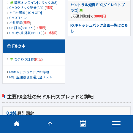
岡三オンライン[くりっく365]
セントラル短資ＦＸ[ダイレクトプ
GMOクリック証券[CFD]
(
開設
)
ラス]
ヒロセ通商[LION CFD]
5万通貨取引で
3000円
GMOコイン
松井証券
(
開設
)
FXキャッシュバック企画一覧はこち
SBI証券[SBIFXα]
(
FX開設
)
ら
GMO外貨[外貨ex CFD]
(
CFD開設
)
FXの本
ひまわり証券
(
開設
)
FXキャッシュバックお得順
FX口座開設現金還元全リスト
主要FX会社の米ドル円スプレッドと詳細
0.2銭
原則固定
GMOクリック証券