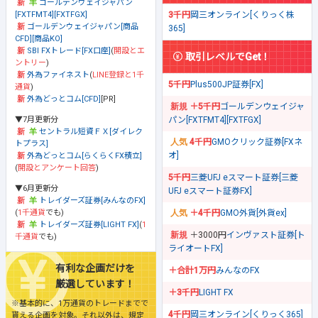
ゴールデンウェイジャパン
[FXTFMT4][FXTFGX]
3千円
岡三オンライン[くりっく株
ゴールデンウェイジャパン[商品
365]
CFD][商品KO]
SBI FXトレード[FX口座]
(
開設とエ
取引レベルでGet！
ントリー
)
外為ファイネスト
(
LINE登録と1千
5千円
Plus500JP証券[FX]
通貨
)
外為どっとコム[CFD]
[PR]
＋5千円
ゴールデンウェイジャ
▼7月更新分
パン[FXTFMT4][FXTFGX]
セントラル短資ＦＸ[ダイレク
4千円
GMOクリック証券[FXネ
トプラス]
オ]
外為どっとコム[らくらくFX積立]
(
開設とアンケート回答
)
5千円
三菱UFJ eスマート証券[三菱
▼6月更新分
UFJ eスマート証券FX]
トレイダーズ証券[みんなのFX]
(
1千通貨
でも)
＋4千円
GMO外貨[外貨ex]
トレイダーズ証券[LIGHT FX]
(
1
＋3000円
インヴァスト証券[ト
千通貨
でも)
ライオートFX]
有利な企画だけを
＋合計1万円
みんなのFX
厳選しています！
＋3千円
LIGHT FX
※基本的に、1万通貨のトレードまでで
4千円
岡三オンライン[くりっく365]
貰える企画を対象。それ以外は、規定