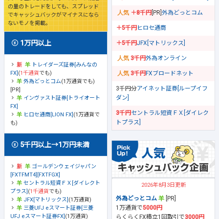
の量のトレードをしても、スプレッド
＋8千円
[PR]
外為どっとコム
でキャッシュバックがマイナスになら
ないモノを掲載。
＋5千円
ヒロセ通商
1万円以上
＋5千円
JFX[マトリックス]
3千円
外為オンライン
トレイダーズ証券[みんなの
FX]
(
1千通貨
でも)
3千円
FXブロードネット
外為どっとコム
(1万通貨でも)
3千円分
アイネット証券[ループイフ
[PR]
ダン]
インヴァスト証券[トライオート
FX]
3千円
セントラル短資ＦＸ[ダイレク
ヒロセ通商[LION FX]
(1万通貨で
トプラス]
も)
5千円以上→1万円未満
ゴールデンウェイジャパン
[FXTFMT4][FXTFGX]
セントラル短資ＦＸ[ダイレクト
2026年8月3日更新
プラス]
(
1千通貨
でも)
外為どっとコム
[PR]
JFX[マトリックス]
(1万通貨)
1万通貨で
5000円
三菱UFJ eスマート証券[三菱
UFJ eスマート証券FX]
(1万通貨)
らくらくFX積立1回取引で
3000円