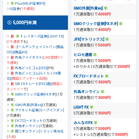
Plus500JP証券[FX]
GMO外貨[外貨ex]
IG証券
(
1千通貨
)
1万通貨取引で
4000円
5,000円未満
GMOクリック証券[FXネオ]
1万通貨取引で
4000円
トレイダーズ証券[LIGHT FX]
JFX[マトリックス]
(
1千通貨
でも)
1万通貨取引で
5000円
ゴールデンウェイジャパン[商品
CFD][商品KO]
ヒロセ通商
外為ファイネスト
(
LINE登録と1
1万通貨取引で
5000円
千通貨
)
+のりかえ10万通貨取引で
2000円
外為どっとコム[CFD]
[PR]
外為どっとコム[らくらくFX積
FXブロードネット
立]
(
開設とアンケート回答
)
1万通貨取引で
3000円
SBI FXトレード[FX口座]
(
開設と
エントリー
で)
外為オンライン
GMOクリック証券[FXネオ]
(1万
1万通貨取引で
3000円
通貨)
GMO外貨[外貨ex]
(1万通貨)
LIGHT FX
アイネット証券[ループイフダン]
5万通貨取引で
3000円
(1万通貨)
FXブロードネット
(1万通貨)
みんなのFX
外為オンライン
(1万通貨)
5万通貨取引で
5000円
岡三オンライン[くりっく株365]
+シストレ5万通貨取引で
5000円
(
入金
)