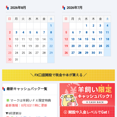
2026年8月
2026年7月
日
月
火
水
木
金
土
日
月
火
水
木
金
土
1
1
2
3
4
2
3
4
5
6
7
8
5
6
7
8
9
10
11
9
10
11
12
13
14
15
12
13
14
15
16
17
18
16
17
18
19
20
21
22
19
20
21
22
23
24
25
23
24
25
26
27
28
29
26
27
28
29
30
31
30
31
＼ FX口座開設で現金や本が貰える ／
最新キャッシュバック一覧
マークは羊飼いＦＸ限定特典
最新情報：8月3日11時に更新
開設や入金レベルでGet！
▼8月更新分