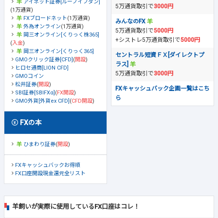
アイネット証券[ループイフダン]
5万通貨取引で
3000円
(1万通貨)
FXブロードネット
(1万通貨)
みんなのFX
外為オンライン
(1万通貨)
5万通貨取引で
5000円
岡三オンライン[くりっく株365]
+シストレ5万通貨取引で
5000円
(
入金
)
岡三オンライン[くりっく365]
セントラル短資ＦＸ[ダイレクトプ
GMOクリック証券[CFD]
(
開設
)
ラス]
ヒロセ通商[LION CFD]
5万通貨取引で
3000円
GMOコイン
松井証券
(
開設
)
FXキャッシュバック企画一覧はこち
SBI証券[SBIFXα]
(
FX開設
)
ら
GMO外貨[外貨ex CFD]
(
CFD開設
)
FXの本
ひまわり証券
(
開設
)
FXキャッシュバックお得順
FX口座開設現金還元全リスト
羊飼いが実際に使用しているFX口座はコレ！