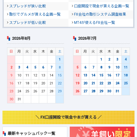
スプレッドが狭い比較
口座開設で現金が貰える企画一覧
取引でグルメが貰える企画一覧
FX会社の取引システム調査結果
スプレッドが低い比較
MT4が使えるFX会社一覧
2026年8月
2026年7月
日
月
火
水
木
金
土
日
月
火
水
木
金
土
1
1
2
3
4
2
3
4
5
6
7
8
5
6
7
8
9
10
11
9
10
11
12
13
14
15
12
13
14
15
16
17
18
16
17
18
19
20
21
22
19
20
21
22
23
24
25
23
24
25
26
27
28
29
26
27
28
29
30
31
30
31
＼ FX口座開設で現金や本が貰える ／
最新キャッシュバック一覧