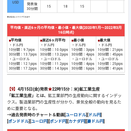
USD
発表後
15
18
15
30分間
平均値・直近6ヶ月の平均値・最小値・最大値(2020年1月～2022年3月
16日時点)
■
平均値
■
直近6ヶ月平均
■
最小値
■
最大値
・ドル円
・ドル円
・ドル円
・ドル円
10分間：9.7pips
10分間：10.0pips
10分間：3pips
10分間：21pips
30分間：13.7pips
30分間：13.2pips
30分間：4pips
30分間：45pips
・ユーロドル
・ユーロドル
・ユーロドル
・ユーロドル
10分間：12.1pips
10分間：11.2pips
10分間：4pips
10分間：25pips
30分間：17.2pips
30分間：14.3pips
30分間：6pips
30分間：41pips
【9】
4月15日(金)発表
★
22時15分：米)鉱工業生産
「鉱工業生産」とは、
鉱工業部門の生産動向に関するインデッ
クス。製造業部門の生産性が分かり、景気全般の動向を見るた
めに重要となる。
→過去発表時のチャート＆動画[
ユーロドル
][
ドル円
]
[
ポンドドル
][
ユーロ円
][
ポンド円
][
カナダ円
][
豪ドル円
]