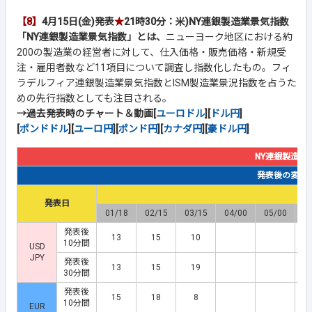
【8】
4月15日(金)発表
★
21時30分：米)NY連銀製造業景気指数
「NY連銀製造業景気指数」とは、
ニューヨーク地区における約
200の製造業の経営者に対して、仕入価格・販売価格・新規受
注・雇用者数など11項目について調査し指数化したもの。フィ
ラデルフィア連銀製造業景気指数とISM製造業景況指数を占うた
めの先行指数としても注目される。
→過去発表時のチャート＆動画[
ユーロドル
][
ドル円
]
[
ポンドドル
][
ユーロ円
][
ポンド円
][
カナダ円
][
豪ドル円
]
NY連銀製造業
発表後の変動幅(
発表日
01/18
02/15
03/15
04/00
05/00
6
発表後
13
15
10
10分間
USD
JPY
発表後
13
15
19
30分間
発表後
15
18
8
10分間
EUR