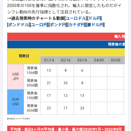
2000年の100を基準に指数化され、輸入に限定したものだがイ
ンフレ動向の先行指標として注目されている。
→過去発表時のチャート＆動画[
ユーロドル
][
ドル円
]
[
ポンドドル
][
ユーロ円
][
ポンド円
][
カナダ円
][
豪ドル円
]
輸入物価
発表後の変動幅(
発表日
01/14
02/16
03/16
04/00
05/00
0
発表後
13
8
6
10分間
USD
JPY
発表後
21
33
8
30分間
発表後
17
12
13
10分間
EUR
USD
発表後
22
17
23
30分間
平均値・直近6ヶ月の平均値・最小値・最大値(2020年1月～2022年3月