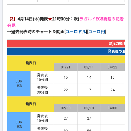
【3】
4月14日(木)発表
★
21時30分：欧)
ラガルドECB総裁の記者
会見
→過去発表時のチャート＆動画[
ユーロドル
][
ユーロ円
]
欧)ECB総裁
発表後の変動幅(
発表日
01/21
03/11
04/22
発表後
15
14
10
10分間
EUR
USD
発表後
22
17
24
30分間
発表日
02/03
03/10
04/00
発表後
27
27
10分間
EUR
USD
発表後