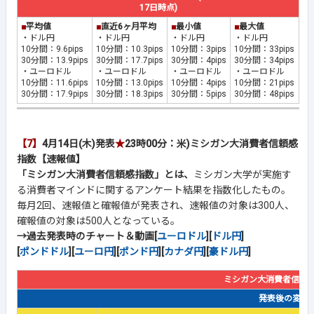
17日時点)
■
平均値
■
直近6ヶ月平均
■
最小値
■
最大値
・ドル円
・ドル円
・ドル円
・ドル円
10分間：9.6pips
10分間：10.3pips
10分間：3pips
10分間：33pips
30分間：13.9pips
30分間：17.7pips
30分間：4pips
30分間：34pips
・ユーロドル
・ユーロドル
・ユーロドル
・ユーロドル
10分間：11.6pips
10分間：13.0pips
10分間：4pips
10分間：21pips
30分間：17.9pips
30分間：18.3pips
30分間：5pips
30分間：48pips
【7】
4月14日(木)発表
★
23時00分：米)ミシガン大消費者信頼感
指数【速報値】
「ミシガン大消費者信頼感指数」とは、
ミシガン大学が実施す
る消費者マインドに関するアンケート結果を指数化したもの。
毎月2回、速報値と確報値が発表され、速報値の対象は300人、
確報値の対象は500人となっている。
→過去発表時のチャート＆動画[
ユーロドル
][
ドル円
]
[
ポンドドル
][
ユーロ円
][
ポンド円
][
カナダ円
][
豪ドル円
]
ミシガン大消費者信頼
発表後の変動幅(