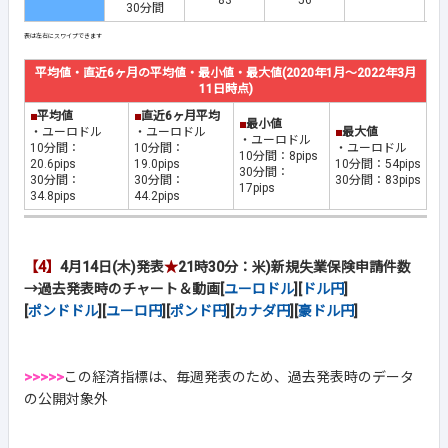
83
56
30分間
平均値・直近6ヶ月の平均値・最小値・最大値(2020年1月～2022年3月
11日時点)
■
平均値
■
直近6ヶ月平均
■
最小値
・ユーロドル
・ユーロドル
■
最大値
・ユーロドル
10分間：
10分間：
・ユーロドル
10分間：8pips
20.6pips
19.0pips
10分間：54pips
30分間：
30分間：
30分間：
30分間：83pips
17pips
34.8pips
44.2pips
【4】
4月14日(木)発表
★
21時30分：米)新規失業保険申請件数
→過去発表時のチャート＆動画[
ユーロドル
][
ドル円
]
[
ポンドドル
][
ユーロ円
][
ポンド円
][
カナダ円
][
豪ドル円
]
>>>>>
この経済指標は、毎週発表のため、過去発表時のデータ
の公開対象外