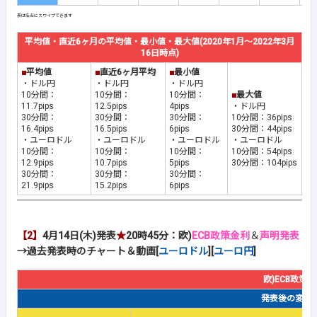
平均値・直近6ヶ月の平均値・最小値・最大値(2020年1月～2022年3月
16日時点)
■
平均値
■
直近6ヶ月平均
■
最小値
・ドル円
・ドル円
・ドル円
10分間：
10分間：
10分間：
■
最大値
11.7pips
12.5pips
4pips
・ドル円
30分間：
30分間：
30分間：
10分間：36pips
16.4pips
16.5pips
6pips
30分間：44pips
・ユーロドル
・ユーロドル
・ユーロドル
・ユーロドル
10分間：
10分間：
10分間：
10分間：54pips
12.9pips
10.7pips
5pips
30分間：104pips
30分間：
30分間：
30分間：
21.9pips
15.2pips
6pips
【2】
4月14日(木)発表
★
20時45分：欧)
ECB政策金利
＆
声明発表
→過去発表時のチャート＆動画[
ユーロドル
][
ユーロ円
]
欧)ECB政策
発表後の変動幅(