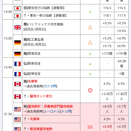
億
億
日)
景気先行CI指数【速報値】
116.5
116.5
14:00
↑・
景気一致CI指数【速報値】
118.1
117.9
+0.2%
+0.2%
英)
ハリファックス住宅価格
[前月比/前年比]
-
+0.6%
15:00
+0.2%
+0.9%
独)
鉱工業生産
[前月比/前年比]
+0.1%
±0.0%
独)
貿易収支
+172億
+191億
-69.28
仏)
貿易収支
-
億
15:45
仏)
経常収支
-
-1億
加)
失業率
6.5%
6.5%
→過去発表時[
カナダ円
]
+2.00万
+1.82万
↑・
雇用ネット変化
人
人
米)
雇用統計
：
非農業部門雇用者数
+8.0万
+5.7万
→過去発表時[
ユーロドル
][
ドル円
]
人
人
21:30
↑・
失業率
4.2%
4.2%
+0.4万
+0.3万
↑・
製造業雇用者数