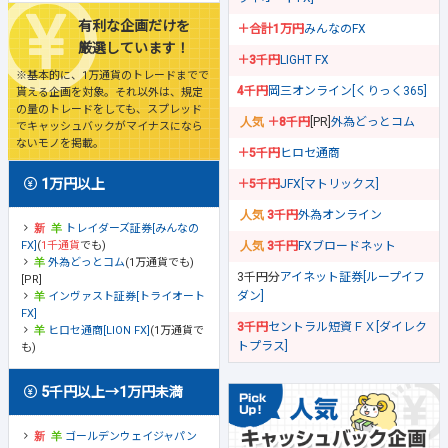
有利な企画だけを
＋合計1万円
みんなのFX
厳選しています！
＋3千円
LIGHT FX
※基本的に、1万通貨のトレードまでで
4千円
岡三オンライン[くりっく365]
貰える企画を対象。それ以外は、規定
の量のトレードをしても、スプレッド
＋8千円
[PR]
外為どっとコム
でキャッシュバックがマイナスになら
ないモノを掲載。
＋5千円
ヒロセ通商
1万円以上
＋5千円
JFX[マトリックス]
3千円
外為オンライン
トレイダーズ証券[みんなの
FX]
(
1千通貨
でも)
3千円
FXブロードネット
外為どっとコム
(1万通貨でも)
3千円分
アイネット証券[ループイフ
[PR]
ダン]
インヴァスト証券[トライオート
FX]
3千円
セントラル短資ＦＸ[ダイレク
ヒロセ通商[LION FX]
(1万通貨で
トプラス]
も)
5千円以上→1万円未満
ゴールデンウェイジャパン