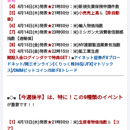
会見
【4】
4月14日(木)発表
★
21時30分：米)新規失業保険申請件数
【5】
4月14日(木)発表
★
21時30分：米)
小売売上高
＆
【除自動
車】
【6】
4月14日(木)発表
★
21時30分：米)輸入物価指数
【7】
4月14日(木)発表
★
23時00分：米)ミシガン大消費者信頼感
指数【速報値】
【8】
4月15日(金)発表
★
21時30分：米)NY連銀製造業景気指数
【9】
4月15日(金)発表
★
22時15分：米)鉱工業生産
開設入金ログインダケで特典GET！
■
アイネット証券
/
FXブロー
ドネット
/
岡三オンライン[くりっく株365]
/
JFX[マトリック
ス]
/
DMMビットコイン
/
SBI FXトレード
【今週後半】は、特に！この9種類のイベント
■◇■
が重要です！！
【1】
4月13日(水)発表
★
21時30分：米)
生産者物価指数
＆
【コ
ア】