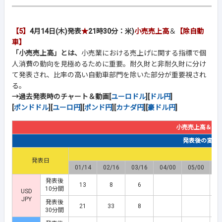
【5】
4月14日(木)発表
★
21時30分：米)
小売売上高
＆
【除自動
車】
「小売売上高」とは、
小売業における売上げに関する指標で個
人消費の動向を見極めるために重要。耐久財と非耐久財に分け
て発表され、比率の高い自動車部門を除いた部分が重要視され
る。
→過去発表時のチャート＆動画[
ユーロドル
][
ドル円
]
[
ポンドドル
][
ユーロ円
][
ポンド円
][
カナダ円
][
豪ドル円
]
小売売上高＆【
発表後の変動幅(
発表日
01/14
02/16
03/16
04/00
05/00
0
発表後
13
8
6
10分間
USD
JPY
発表後
21
33
8
30分間