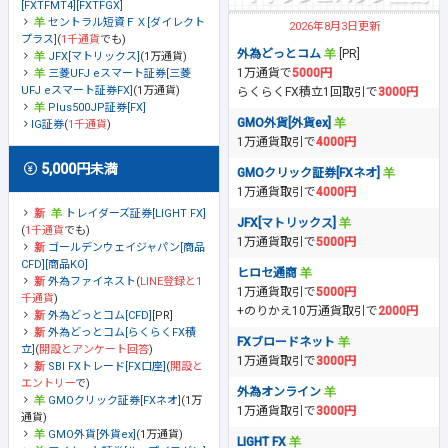
[FXTFMT4][FXTFGX]
セントラル短資ＦＸ[ダイレクト
2026年8月3日更新
プラス]
(
1千通貨
でも)
外為どっとコム
[PR]
JFX[マトリックス]
(1万通貨)
1万通貨で
5000円
三菱UFJ eスマート証券[三菱
UFJ eスマート証券FX]
(1万通貨)
らくらくFX積立1回取引で
3000円
Plus500JP証券[FX]
GMO外貨[外貨ex]
IG証券
(
1千通貨
)
1万通貨取引で
4000円
5,000円未満
GMOクリック証券[FXネオ]
1万通貨取引で
4000円
トレイダーズ証券[LIGHT FX]
JFX[マトリックス]
(
1千通貨
でも)
1万通貨取引で
5000円
ゴールデンウェイジャパン[商品
CFD][商品KO]
ヒロセ通商
外為ファイネスト
(
LINE登録と1
1万通貨取引で
5000円
千通貨
)
+のりかえ10万通貨取引で
2000円
外為どっとコム[CFD]
[PR]
外為どっとコム[らくらくFX積
FXブロードネット
立]
(
開設とアンケート回答
)
1万通貨取引で
3000円
SBI FXトレード[FX口座]
(
開設と
エントリー
で)
外為オンライン
GMOクリック証券[FXネオ]
(1万
1万通貨取引で
3000円
通貨)
GMO外貨[外貨ex]
(1万通貨)
LIGHT FX