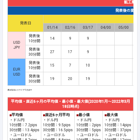
鉱工業生
発表後の変動幅(
発表日
01/14
02/16
03/17
04/00
05/00
0
発表後
14
9
9
10分間
USD
JPY
発表後
27
17
9
30分間
発表後
15
7
10
10分間
EUR
USD
発表後
19
20
19
30分間
平均値・直近6ヶ月の平均値・最小値・最大値(2020年1月～2022年3月
18日時点)
■
平均値
■
直近6ヶ月平均
■
最小値
■
最大値
・ドル円
・ドル円
・ドル円
・ドル円
10分間：7.2pips
10分間：9.5pips
10分間：2pips
10分間：14pips
30分間：13.4pips
30分間：16.5pips
30分間：5pips
30分間：37pips
・ユーロドル
・ユーロドル
・ユーロドル
・ユーロドル