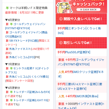
マークは羊飼いＦＸ限定特典
最新情報：8月3日11時に更新
開設や入金レベルでGet！
▼8月更新分
ゴールデンウェイジャパン
[FXTFMT4][FXTFGX]
3千円
岡三オンライン[くりっく株
ゴールデンウェイジャパン[商品
365]
CFD][商品KO]
SBI FXトレード[FX口座]
(
開設とエ
取引レベルでGet！
ントリー
)
外為ファイネスト
(
LINE登録と1千
5千円
Plus500JP証券[FX]
通貨
)
外為どっとコム[CFD]
[PR]
＋5千円
ゴールデンウェイジャ
▼7月更新分
パン[FXTFMT4][FXTFGX]
セントラル短資ＦＸ[ダイレク
4千円
GMOクリック証券[FXネ
トプラス]
オ]
外為どっとコム[らくらくFX積立]
(
開設とアンケート回答
)
5千円
三菱UFJ eスマート証券[三菱
▼6月更新分
UFJ eスマート証券FX]
トレイダーズ証券[みんなのFX]
(
1千通貨
でも)
＋4千円
GMO外貨[外貨ex]
トレイダーズ証券[LIGHT FX]
(
1
＋3000円
インヴァスト証券[ト
千通貨
でも)
ライオートFX]