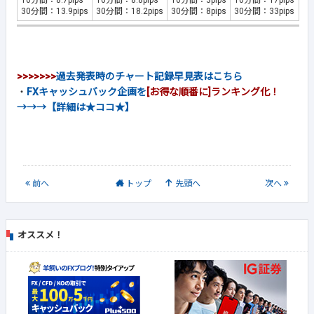
10分間：8.7pips
10分間：8.8pips
10分間：3pips
10分間：17pips
30分間：13.9pips
30分間：18.2pips
30分間：8pips
30分間：33pips
>>>>>>>
過去発表時のチャート記録早見表はこちら
・
FXキャッシュバック企画を
[お得な順番に]ランキング化！
→→→【詳細は★ココ★】
前
へ
トップ
先頭へ
次
へ
オススメ！