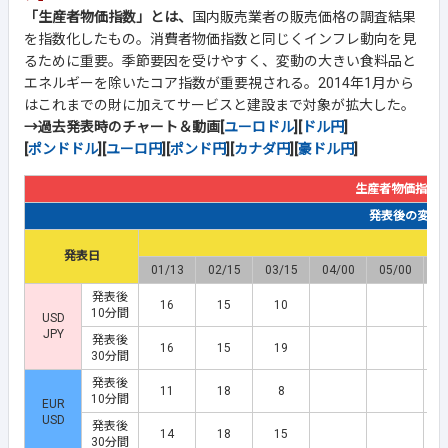
「生産者物価指数」とは、
国内販売業者の販売価格の調査結果
を指数化したもの。消費者物価指数と同じくインフレ動向を見
るために重要。季節要因を受けやすく、変動の大きい食料品と
エネルギーを除いたコア指数が重要視される。2014年1月から
はこれまでの財に加えてサービスと建設まで対象が拡大した。
→過去発表時のチャート＆動画[
ユーロドル
][
ドル円
]
[
ポンドドル
][
ユーロ円
][
ポンド円
][
カナダ円
][
豪ドル円
]
生産者物価指数
発表後の変動幅(
発表日
01/13
02/15
03/15
04/00
05/00
0
発表後
16
15
10
10分間
USD
JPY
発表後
16
15
19
30分間
発表後
11
18
8
10分間
EUR
USD
発表後
14
18
15
30分間