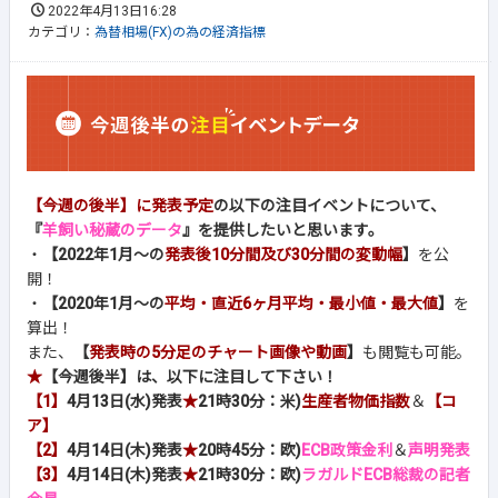
2022年4月13日16:28
カテゴリ：
為替相場(FX)の為の経済指標
【今週の後半】に発表予定
の以下の注目イベントについて、
『
羊飼い秘蔵のデータ
』を提供したいと思います。
・
【2022年1月～の
発表後10分間及び30分間の変動幅
】
を公
開！
・
【2020年1月～の
平均・直近6ヶ月平均・最小値・最大値
】
を
算出！
また、
【
発表時の5分足のチャート画像や動画
】
も閲覧も可能。
★
【今週後半】は、以下に注目して下さい！
【1】
4月13日(水)発表
★
21時30分：米)
生産者物価指数
＆
【コ
ア】
【2】
4月14日(木)発表
★
20時45分：欧)
ECB政策金利
＆
声明発表
【3】
4月14日(木)発表
★
21時30分：欧)
ラガルドECB総裁の記者