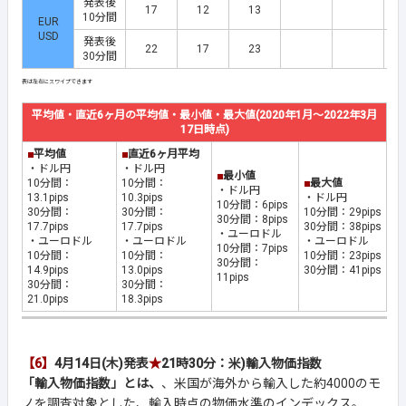
発表後
17
12
13
10分間
EUR
USD
発表後
22
17
23
30分間
平均値・直近6ヶ月の平均値・最小値・最大値(2020年1月～2022年3月
17日時点)
■
平均値
■
直近6ヶ月平均
・ドル円
・ドル円
■
最小値
10分間：
10分間：
■
最大値
・ドル円
13.1pips
10.3pips
・ドル円
10分間：6pips
30分間：
30分間：
10分間：29pips
30分間：8pips
17.7pips
17.7pips
30分間：38pips
・ユーロドル
・ユーロドル
・ユーロドル
・ユーロドル
10分間：7pips
10分間：
10分間：
10分間：23pips
30分間：
14.9pips
13.0pips
30分間：41pips
11pips
30分間：
30分間：
21.0pips
18.3pips
【6】
4月14日(木)発表
★
21時30分：米)輸入物価指数
「輸入物価指数」とは、
、米国が海外から輸入した約4000のモ
ノを調査対象とした、輸入時点の物価水準のインデックス。