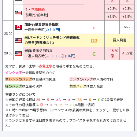
人
人
+0.3%
+0.3%
↑・
平均時給
[前月比/前年比]
+3.5%
+3.5%
加)Ivey購買部協会指数
-
56.2
→過去発表時[
カナダ円
]
23:00
米)バーキン：リッチモンド連銀総裁
要人発言
の発言(投票権なし)
米)
消費者信用残高
+118.50
28:00
-1.82億
→過去発表時[
ユーロドル
][
ドル円
]
億
文字が、普通→
太字
→
赤色太字
の順番で重要なものになる。
ピンク太字
→金融政策関連のもの
オレンジのバック
は金融政策関連
ピンクのバック
は米国の材料
緑のバック
は企業の決算
黄のバック
は要人発言
重要ランクについて
※米国の経済指標は
→
→
→
→
→
→
の7段階で表記
※その他の経済指標は
→
→
→
の4段階で表記
※15時～20時に市場予想値(コンセンサス)の最新の数値をチェックし、更新した数
値は赤字で表記
※ランクは重要度や注目度を表すものでサプライズを予想するものではありませ
ん。