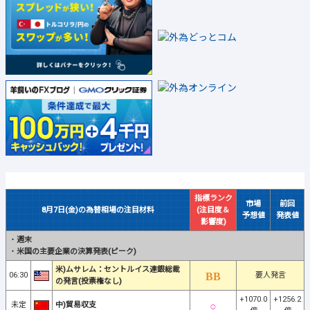
指標ランク
市場
前回
8月7日(金)の為替相場の注目材料
(注目度＆
予想値
発表値
影響度)
・
週末
・
米国の主要企業の決算発表(ピーク)
米)ムサレム：セントルイス連銀総裁
06:30
要人発言
の発言(投票権なし)
+1070.0
+1256.2
未定
中)貿易収支