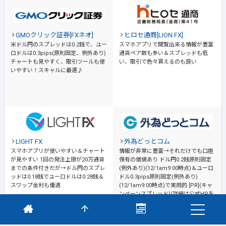
GMOクリック証券[FXネオ]
ヒロセ通商[LION FX]
米ドル円のスプレッドは0.2銭で、ユー
スマホアプリで閲覧出来る情報が豊富
ロドルは0.3pips(原則固定、例外あり)
通貨ペア数も多い＆スプレッドも低
チャートも見やすく、取引ツールも使
い、取引で色々貰えるのも良い
いやすい！スキャルに最適♪
LIGHT FX
外為どっとコム
スマホアプリが使いやすい＆チャート
情報が非常に豊富→それだけでも口座
が見やすい
1回の発注上限が20万通貨
保有の価値あり
ドル円0.2銭原則固定
までの条件付きだが→ドル円のスプレ
(例外あり)(12/1am9:00時点)＆ユーロ
ッドは0.18銭でユーロドルは0.28銭＆
ドル0.3pips原則固定(例外あり)
スワップ金利も優遇
(12/1am9:00時点)で実用的 [PR](キャ
ンペーンスプレッド)(詳細は公式HPを
ご確認ください)