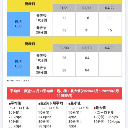
発表日
01/21
03/11
04/22
発表後
11
18
11
10分間
EUR
USD
発表後
12
31
15
30分間
発表日
02/03
03/10
04/00
発表後
28
84
10分間
EUR
USD
発表後
28
84
30分間
平均値・直近6ヶ月の平均値・最小値・最大値(2020年1月～2022年3月
11日時点)
■
平均値
■
直近6ヶ月平均
■
最小値
・ユーロドル
・ユーロドル
・ユーロドル
■
最大値
10分間：
10分間：
10分間：
・ユーロドル
29.2pips
34.0pips
4pips
10分間：96pips
30分間：
30分間：
30分間：
30分間：104pips
35.7pips
38.3pips
7pips