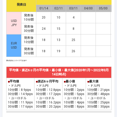
発表日
01/14
02/11
03/11
04/00
05/00
0
発表後
20
10
4
10分間
USD
JPY
発表後
24
15
8
30分間
発表後
18
13
25
10分間
EUR
USD
発表後
18
19
26
30分間
平均値・直近6ヶ月の平均値・最小値・最大値(2020年1月～2022年3月
14日時点)
■
平均値
■
直近6ヶ月平均
■
最小値
■
最大値
・ドル円
・ドル円
・ドル円
・ドル円
10分間：8.9pips
10分間：12.8pips
10分間：2pips
10分間：21pips
30分間：14.9pips
30分間：17.2pips
30分間：5pips
30分間：48pips
・ユーロドル
・ユーロドル
・ユーロドル
・ユーロドル
10分間：11.9pips
10分間：16.2pips
10分間：4pips
10分間：25pips
30分間：17.6pips
30分間：20.2pips
30分間：8pips
30分間：30pips