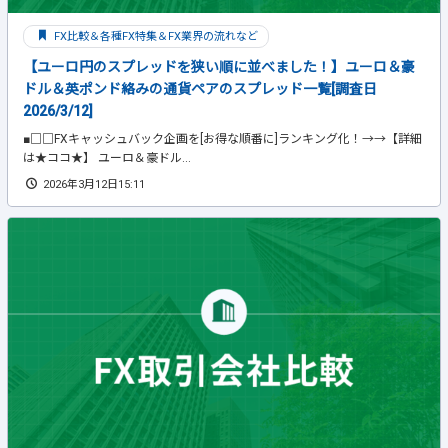
FX比較＆各種FX特集＆FX業界の流れなど
【ユーロ円のスプレッドを狭い順に並べました！】ユーロ＆豪
ドル＆英ポンド絡みの通貨ペアのスプレッド一覧[調査日
2026/3/12]
■□□FXキャッシュバック企画を[お得な順番に]ランキング化！→→【詳細
は★ココ★】 ユーロ＆豪ドル...
2026年3月12日15:11