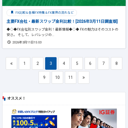
FX比較＆各種FX特集＆FX業界の流れなど
主要FX会社・最新スワップ金利比較！[2026年3月11日調査版]
◆◇◆FX会社別スワップ金利！最新情報◆◇◆ FXの魅力はそのコストの
安さ。 そして、レバレッジの...
2026年3月11日15:03
1
2
3
4
5
6
7
8
9
10
11
オススメ！