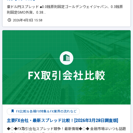
豪ドル円スプレッド ■0.0銭原則固定ゴールデンウェイジャパン、0.3銭原
則固定GMO外貨、0.38...
2026年4月3日 15:58
FX比較＆各種FX特集＆FX業界の流れなど
主要FX会社・最新スプレッド比較！[2026年3月28日調査版]
◆◇◆FX取引会社スプレッド競争！最新情報◆◇◆ 金融市場はいつも話題