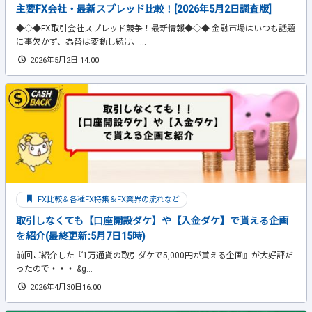
主要FX会社・最新スプレッド比較！[2026年5月2日調査版]
◆◇◆FX取引会社スプレッド競争！最新情報◆◇◆ 金融市場はいつも話題
に事欠かず、為替は変動し続け、...
2026年5月2日 14:00
FX比較＆各種FX特集＆FX業界の流れなど
取引しなくても【口座開設ダケ】や【入金ダケ】で貰える企画
を紹介(最終更新:5月7日15時)
前回ご紹介した『1万通貨の取引ダケで5,000円が貰える企画』が大好評だ
ったので・・・ &g...
2026年4月30日16:00