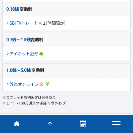
0.18銭
変動制
SBI FXトレード
※１[時間限定]
0.7銭～1.8銭
変動制
アイネット証券
1.0銭～5.0銭
変動制
外為オンライン
※スプレッド原則固定は例外あり。
※１：1～100万通貨の場合(※例外あり)
羊飼いが実際に使用しているFX口座はコレ！