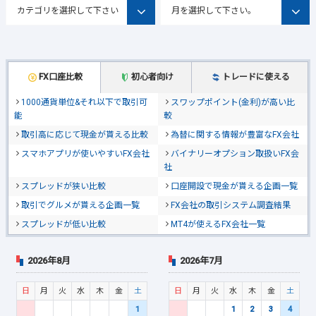
FX口座比較
初心者向け
トレードに使える
1000通貨単位&それ以下で取引可
スワップポイント(金利)が高い比
能
較
取引高に応じて現金が貰える比較
為替に関する情報が豊富なFX会社
スマホアプリが使いやすいFX会社
バイナリーオプション取扱いFX会
社
スプレッドが狭い比較
口座開設で現金が貰える企画一覧
取引でグルメが貰える企画一覧
FX会社の取引システム調査結果
スプレッドが低い比較
MT4が使えるFX会社一覧
2026年8月
2026年7月
日
月
火
水
木
金
土
日
月
火
水
木
金
土
1
1
2
3
4