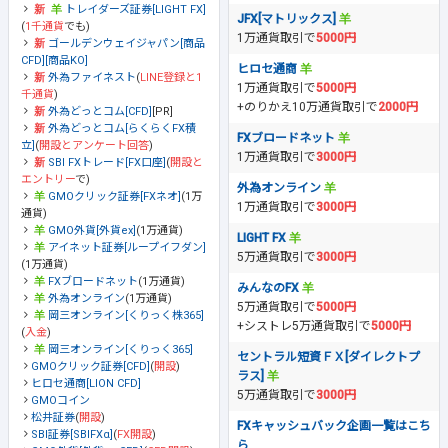
トレイダーズ証券[LIGHT FX]
JFX[マトリックス]
(
1千通貨
でも)
1万通貨取引で
5000円
ゴールデンウェイジャパン[商品
CFD][商品KO]
ヒロセ通商
外為ファイネスト
(
LINE登録と1
1万通貨取引で
5000円
千通貨
)
+のりかえ10万通貨取引で
2000円
外為どっとコム[CFD]
[PR]
外為どっとコム[らくらくFX積
FXブロードネット
立]
(
開設とアンケート回答
)
1万通貨取引で
3000円
SBI FXトレード[FX口座]
(
開設と
エントリー
で)
外為オンライン
GMOクリック証券[FXネオ]
(1万
1万通貨取引で
3000円
通貨)
GMO外貨[外貨ex]
(1万通貨)
LIGHT FX
アイネット証券[ループイフダン]
5万通貨取引で
3000円
(1万通貨)
FXブロードネット
(1万通貨)
みんなのFX
外為オンライン
(1万通貨)
5万通貨取引で
5000円
岡三オンライン[くりっく株365]
+シストレ5万通貨取引で
5000円
(
入金
)
岡三オンライン[くりっく365]
セントラル短資ＦＸ[ダイレクトプ
GMOクリック証券[CFD]
(
開設
)
ラス]
ヒロセ通商[LION CFD]
5万通貨取引で
3000円
GMOコイン
松井証券
(
開設
)
FXキャッシュバック企画一覧はこち
SBI証券[SBIFXα]
(
FX開設
)
ら