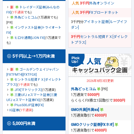
3千円
外為オンライン
トレイダーズ証券[みんなの
FX]
(
1千通貨
でも)
3千円
FXブロードネット
外為どっとコム
(1万通貨でも)
3千円分
アイネット証券[ループイフ
[PR]
ダン]
インヴァスト証券[トライオート
FX]
3千円
セントラル短資ＦＸ[ダイレク
ヒロセ通商[LION FX]
(1万通貨で
トプラス]
も)
5千円以上→1万円未満
ゴールデンウェイジャパン
[FXTFMT4][FXTFGX]
セントラル短資ＦＸ[ダイレクト
2026年8月3日更新
プラス]
(
1千通貨
でも)
外為どっとコム
[PR]
JFX[マトリックス]
(1万通貨)
1万通貨で
5000円
三菱UFJ eスマート証券[三菱
UFJ eスマート証券FX]
(1万通貨)
らくらくFX積立1回取引で
3000円
Plus500JP証券[FX]
GMO外貨[外貨ex]
IG証券
(
1千通貨
)
1万通貨取引で
4000円
5,000円未満
GMOクリック証券[FXネオ]
1万通貨取引で
4000円