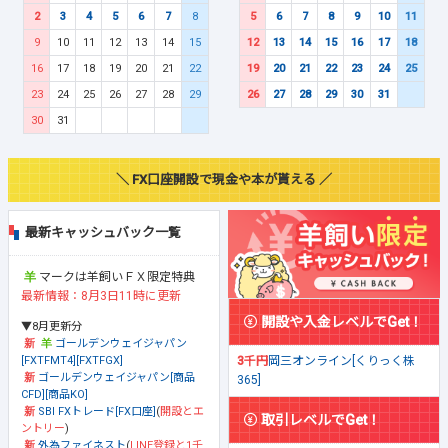
2
3
4
5
6
7
8
5
6
7
8
9
10
11
9
10
11
12
13
14
15
12
13
14
15
16
17
18
16
17
18
19
20
21
22
19
20
21
22
23
24
25
23
24
25
26
27
28
29
26
27
28
29
30
31
30
31
＼ FX口座開設で現金や本が貰える ／
最新キャッシュバック一覧
マークは羊飼いＦＸ限定特典
最新情報：8月3日11時に更新
開設や入金レベルでGet！
▼8月更新分
ゴールデンウェイジャパン
[FXTFMT4][FXTFGX]
3千円
岡三オンライン[くりっく株
ゴールデンウェイジャパン[商品
365]
CFD][商品KO]
SBI FXトレード[FX口座]
(
開設とエ
取引レベルでGet！
ントリー
)
外為ファイネスト
(
LINE登録と1千