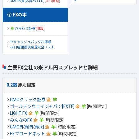
GMO外貨[外貨ex CFD]
(
CFD開設
)
FXの本
ひまわり証券
(
開設
)
FXキャッシュバックお得順
FX口座開設現金還元全リスト
主要FX会社の米ドル円スプレッドと詳細
0.2銭
原則固定
GMOクリック証券
ゴールデンウェイジャパン[FXTF]
[時間限定]
LIGHT FX
[時間限定]
みんなのFX
[時間限定]
GMO外貨[外貨ex]
[時間限定]
FXブロードネット
[時間限定]