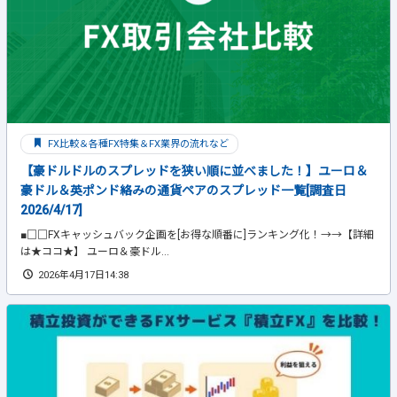
FX比較＆各種FX特集＆FX業界の流れなど
【豪ドルドルのスプレッドを狭い順に並べました！】ユーロ＆
豪ドル＆英ポンド絡みの通貨ペアのスプレッド一覧[調査日
2026/4/17]
■□□FXキャッシュバック企画を[お得な順番に]ランキング化！→→【詳細
は★ココ★】 ユーロ＆豪ドル...
2026年4月17日14:38