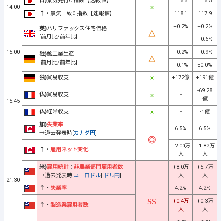
日)
景気先行CI指数【速報値】
116.5
116.5
14:00
↑・
景気一致CI指数【速報値】
118.1
117.9
+0.2%
+0.2%
英)
ハリファックス住宅価格
[前月比/前年比]
-
+0.6%
15:00
+0.2%
+0.9%
独)
鉱工業生産
[前月比/前年比]
+0.1%
±0.0%
独)
貿易収支
+172億
+191億
-69.28
仏)
貿易収支
-
億
15:45
仏)
経常収支
-
-1億
加)
失業率
6.5%
6.5%
→過去発表時[
カナダ円
]
+2.00万
+1.82万
↑・
雇用ネット変化
人
人
米)
雇用統計
：
非農業部門雇用者数
+8.0万
+5.7万
→過去発表時[
ユーロドル
][
ドル円
]
人
人
21:30
↑・
失業率
4.2%
4.2%
+0.4万
+0.3万
↑・
製造業雇用者数
人
人