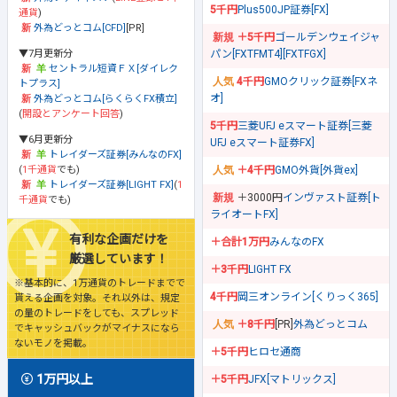
5千円
Plus500JP証券[FX]
通貨
)
外為どっとコム[CFD]
[PR]
＋5千円
ゴールデンウェイジャ
▼7月更新分
パン[FXTFMT4][FXTFGX]
セントラル短資ＦＸ[ダイレク
4千円
GMOクリック証券[FXネ
トプラス]
オ]
外為どっとコム[らくらくFX積立]
(
開設とアンケート回答
)
5千円
三菱UFJ eスマート証券[三菱
▼6月更新分
UFJ eスマート証券FX]
トレイダーズ証券[みんなのFX]
(
1千通貨
でも)
＋4千円
GMO外貨[外貨ex]
トレイダーズ証券[LIGHT FX]
(
1
＋3000円
インヴァスト証券[ト
千通貨
でも)
ライオートFX]
有利な企画だけを
＋合計1万円
みんなのFX
厳選しています！
＋3千円
LIGHT FX
※基本的に、1万通貨のトレードまでで
4千円
岡三オンライン[くりっく365]
貰える企画を対象。それ以外は、規定
の量のトレードをしても、スプレッド
＋8千円
[PR]
外為どっとコム
でキャッシュバックがマイナスになら
ないモノを掲載。
＋5千円
ヒロセ通商
1万円以上
＋5千円
JFX[マトリックス]