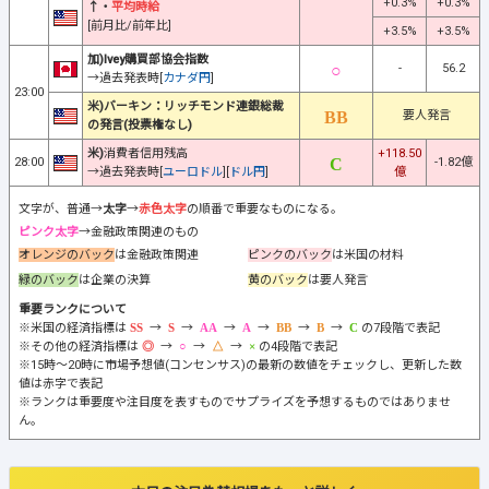
+0.3%
+0.3%
↑・
平均時給
[前月比/前年比]
+3.5%
+3.5%
加)Ivey購買部協会指数
-
56.2
→過去発表時[
カナダ円
]
23:00
米)バーキン：リッチモンド連銀総裁
要人発言
の発言(投票権なし)
米)
消費者信用残高
+118.50
28:00
-1.82億
→過去発表時[
ユーロドル
][
ドル円
]
億
文字が、普通→
太字
→
赤色太字
の順番で重要なものになる。
ピンク太字
→金融政策関連のもの
オレンジのバック
は金融政策関連
ピンクのバック
は米国の材料
緑のバック
は企業の決算
黄のバック
は要人発言
重要ランクについて
※米国の経済指標は
→
→
→
→
→
→
の7段階で表記
※その他の経済指標は
→
→
→
の4段階で表記
※15時～20時に市場予想値(コンセンサス)の最新の数値をチェックし、更新した数
値は赤字で表記
※ランクは重要度や注目度を表すものでサプライズを予想するものではありませ
ん。