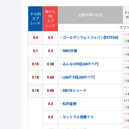
豪ドル
ド
ドル円
主要FX取引会社
円
スプ
スプ
レッド
レッド
スワ
+1
0.0
0.0
・
ゴールデンウェイジャパン[FXTFGX]
-1
+1
0.1
0.3
・
GMO外貨
-1
+1
0.15
0.38
・
みんなのFX[LIGHTペア]
-1
+1
0.18
0.48
・
LIGHT FX[LIGHTペア]
-1
+1
0.18
0.48
・
SBI FXトレード
-1
+1
0.3
・
松井証券
-1
+1
0.4
・
セントラル短資ＦＸ
-1
+1