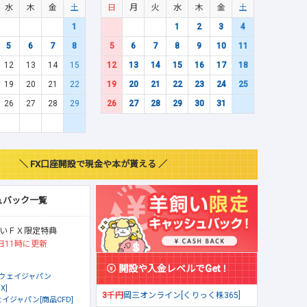
水
木
金
土
日
月
火
水
木
金
土
1
1
2
3
4
5
6
7
8
5
6
7
8
9
10
11
12
13
14
15
12
13
14
15
16
17
18
19
20
21
22
19
20
21
22
23
24
25
26
27
28
29
26
27
28
29
30
31
＼ FX口座開設で現金や本が貰える ／
ュバック一覧
いＦＸ限定特典
日11時に更新
開設や入金レベルでGet！
ウェイジャパン
X]
3千円
岡三オンライン[くりっく株365]
イジャパン[商品CFD]