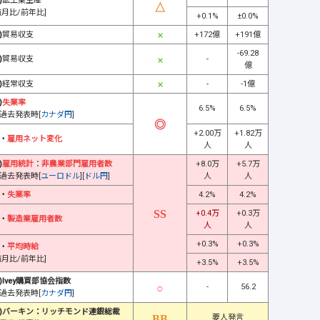
)
鉱工業生産
前月比/前年比]
+0.1%
±0.0%
)
貿易収支
+172億
+191億
-69.28
)
貿易収支
-
億
)
経常収支
-
-1億
)
失業率
6.5%
6.5%
過去発表時[
カナダ円
]
+2.00万
+1.82万
・
雇用ネット変化
人
人
)
雇用統計
：
非農業部門雇用者数
+8.0万
+5.7万
過去発表時[
ユーロドル
][
ドル円
]
人
人
・
失業率
4.2%
4.2%
+0.4万
+0.3万
・
製造業雇用者数
人
人
+0.3%
+0.3%
・
平均時給
前月比/前年比]
+3.5%
+3.5%
)Ivey購買部協会指数
-
56.2
過去発表時[
カナダ円
]
)バーキン：リッチモンド連銀総裁
要人発言