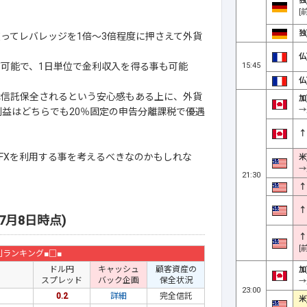
独
[
独
ってレバレッジを1倍～3倍程度に押さえて外貨
仏
15:45
が可能で、1日単位で金利収入を得る事も可能
仏
は信託保全されるという安心感もある上に、外貨
加
→
利益はどちらでも20％固定の申告分離課税で優遇
↑
FXを利用する事を考えるべきなのかもしれな
米
→
21:30
↑
↑
7月8日時点)
↑
[
利ランキング■□■
ドル円
キャッシュ
顧客資産の
加
スプレッド
バック企画
保全状況
→
23:00
0.2
詳細
完全信託
米