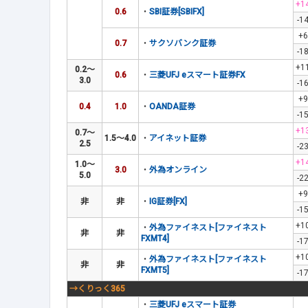
+1
0.6
・
SBI証券[SBIFX]
-1
+6
0.7
・
サクソバンク証券
-1
+1
0.2～
0.6
・
三菱UFJ eスマート証券FX
3.0
-1
+9
0.4
1.0
・
OANDA証券
-1
+1
0.7～
1.5～4.0
・
アイネット証券
2.5
-2
+1
1.0～
3.0
・
外為オンライン
5.0
-2
+9
非
非
・
IG証券[FX]
-1
+1
・
外為ファイネスト[ファイネスト
非
非
FXMT4]
-1
+1
・
外為ファイネスト[ファイネスト
非
非
FXMT5]
-1
→くりっく365
・
三菱UFJ eスマート証券