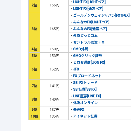
・
LIGHT FX[LIGHTペア]
2位
166円
・
LIGHT FX[通常ペア]
・
ゴールデンウェイジャパン[FXTFGX]
・
みんなのFX[LIGHTペア]
3位
165円
・
みんなのFX[通常ペア]
・
外為どっとコム
・
セントラル短資ＦＸ
4位
160円
・
GMO外貨
5位
153円
・
GMOクリック証券
・
ヒロセ通商[LION FX]
6位
152円
・
JFX
・
FXブロードネット
・
SBI FXトレード
7位
141円
・
SBI証券[SBIFX]
・
LINE証券[LINE FX]
8位
140円
・
外為オンライン
9位
137円
・
楽天FX
10位
135円
・
アイネット証券