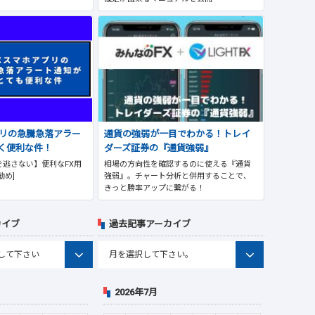
プリの急騰急落アラー
通貨の強弱が一目でわかる！トレイ
く便利な件！
ダーズ証券の『通貨強弱』
逃さない】便利なFX用
相場の方向性を確認するのに使える『通貨
勧め]
強弱』。チャート分析と併用することで、
きっと勝率アップに繋がる！
カイブ
過去記事アーカイブ
2026年7月