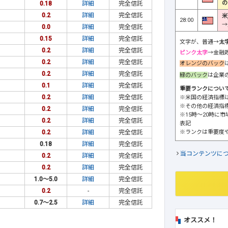
の
0.18
詳細
完全信託
0.2
詳細
完全信託
米
28:00
→
0.0
詳細
完全信託
0.15
詳細
完全信託
文字が、普通→
太
0.2
詳細
完全信託
ピンク太字
→金融
0.2
詳細
完全信託
オレンジのバック
0.2
詳細
完全信託
緑のバック
は企業
0.1
詳細
完全信託
重要ランクについ
0.2
詳細
完全信託
※米国の経済指標
※その他の経済指
0.2
詳細
完全信託
※15時～20時に
0.2
詳細
完全信託
表記
※ランクは重要度
0.2
詳細
完全信託
0.18
詳細
完全信託
当コンテンツに
0.2
詳細
完全信託
0.2
詳細
完全信託
1.0～5.0
詳細
完全信託
0.2
-
完全信託
0.7～2.5
詳細
完全信託
オススメ！