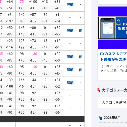
41
+64
-75
+100
+13
+31
詳細
-
49
-74
+70
-110
-18
-41
7
+3
-142
+57
-30
+1
-
-
84
-137
+6
-139
-51
-74
12
+50
-145
+80
0
+30
詳細
有
67
-85
+48
-115
-81
-65
1
+23
-125
+73
-15
+12
-
-
59
-116
+22
-133
-47
-61
FXのスマホア
35
+60
-98
+130
0
+20
詳細
有
ト通知がもの凄
30
-85
+75
-155
-45
-50
【これでチャンスを
40
+60
-95
+140
0
+25
詳細
有
ツール[羊飼い的お
25
-80
+70
-150
-35
-45
4
+39
-166
+43
-2
+21
詳細
-
58
-100
-16
-154
-36
-52
カテゴリアー
00
+41
-98
+92
+11
+26
-
-
79
-90
+60
-124
-33
-56
00
+41
-98
+92
+11
+26
-
-
79
-90
+60
-124
-33
-56
2026年8月
-
-