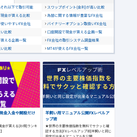
位&それ以下で取引可能
スワップポイント(金利)が高い比較
て現金が貰える比較
為替に関する情報が豊富なFX会社
使いやすいFX会社
バイナリーオプション取扱いFX会社
狭い比較
口座開設で現金が貰える企画一覧
が貰える企画一覧
FX会社の取引システム調査結果
低い比較
MT4が使えるFX会社一覧
で現金入金や開設だけ
羊飼い用マニュアル公開FXレベルア
ップ術
現金が貰える[お得]ランキ
★世界の主要株価指数を無料でサクッと確
版】
認する方法[FXレベルアップ術]羊飼いと同じ
設定が出来るマニュアルを公開