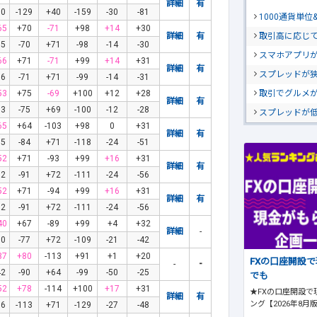
詳細
有
50
-129
+40
-159
-30
-81
1000通貨単
65
+70
-71
+98
+14
+30
取引高に応じ
詳細
有
65
-70
+71
-98
-14
-30
スマホアプリが
66
+71
-71
+99
+14
+31
詳細
有
スプレッドが
66
-71
+71
-99
-14
-31
取引でグルメ
53
+75
-69
+100
+12
+28
詳細
有
53
-75
+69
-100
-12
-28
スプレッドが
65
+64
-103
+98
0
+31
詳細
有
95
-84
+71
-118
-24
-51
52
+71
-93
+99
+16
+31
詳細
有
82
-91
+72
-111
-24
-56
52
+71
-94
+99
+16
+31
詳細
有
82
-91
+72
-111
-24
-56
40
+67
-89
+99
+4
+32
詳細
-
50
-77
+72
-109
-21
-42
37
+80
-113
+91
+1
+20
FXの口座開設
-
-
42
-90
+64
-99
-50
-25
でも
52
+78
-114
+100
+17
+31
★FXの口座開設で
詳細
有
ング【2026年8月
86
-113
+71
-129
-27
-48