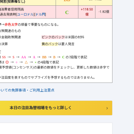
発言(投票権なし)
)
消費者信用残高
+118.50
-1.82億
過去発表時[
ユーロドル
][
ドル円
]
億
字
→
赤色太字
の順番で重要なものになる。
政策関連のもの
は金融政策関連
ピンクのバック
は米国の材料
の決算
黄のバック
は要人発言
て
は
→
→
→
→
→
→
の7段階で表記
標は
→
→
→
の4段階で表記
市場予想値(コンセンサス)の最新の数値をチェックし、更新した数値は赤字で
や注目度を表すものでサプライズを予想するものではありません。
ついての免罪事項・ご利用上注意点
本日の注目為替相場をもっと詳しく