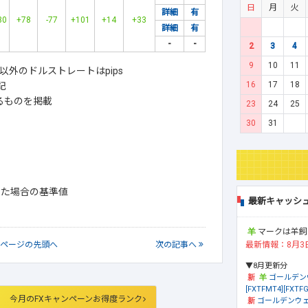
日
月
火
詳細
有
30
+78
-77
+101
+14
+33
詳細
有
-
-
2
3
4
9
10
11
外のドルストレートはpips
16
17
18
記
るものを掲載
23
24
25
30
31
引した場合の基準値
最新キャッシ
マークは羊飼
最新情報：8月3
ページの
先頭へ
次
の記事
へ
▼8月更新分
ゴールデン
[FXTFMT4][FXTFG
今月のFXキャンペーンお得度ランク
ゴールデンウェ