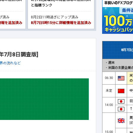
と指標ランク
ップ済み
8月2日11時過ぎにアップ済み
細情報を追加済み
8月7日5時15分に詳細情報を追加済み
8月7日
年7月8日調査版]
・
週末
業界の流れなど
・
米国の主要企業の
米
06:30
の
未定
中
日
14:00
↑
英
[
15:00