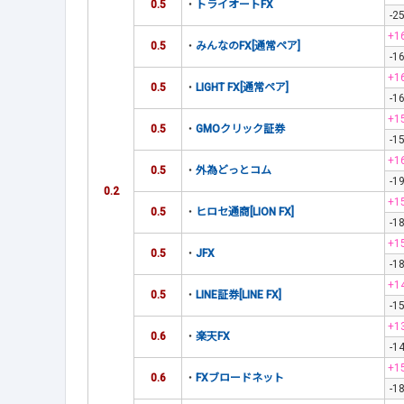
0.5
・
トライオートFX
-2
+1
0.5
・
みんなのFX[通常ペア]
-1
+1
0.5
・
LIGHT FX[通常ペア]
-1
+1
0.5
・
GMOクリック証券
-1
+1
0.5
・
外為どっとコム
-1
0.2
+1
0.5
・
ヒロセ通商[LION FX]
-1
+1
0.5
・
JFX
-1
+1
0.5
・
LINE証券[LINE FX]
-1
+1
0.6
・
楽天FX
-1
+1
0.6
・
FXブロードネット
-1