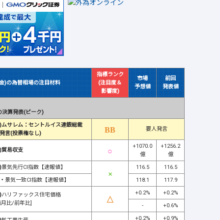
指標ランク
市場
前回
(金)の為替相場の注目材料
(注目度＆
予想値
発表値
影響度)
決算発表(ピーク)
)ムサレム：セントルイス連銀総裁
要人発言
発言(投票権なし)
+1070.0
+1256.2
)貿易収支
億
億
)
景気先行CI指数【速報値】
116.5
116.5
・
景気一致CI指数【速報値】
118.1
117.9
+0.2%
+0.2%
)
ハリファックス住宅価格
前月比/前年比]
-
+0.6%
+0.2%
+0.9%