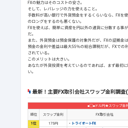
FXの魅力はそのコストの安さ。
そして、レバレッジの力を使えること。
手数料が高い銀行で外貨預金をするくらいなら、FXを使
のロングをするのも悪くない。
FXを使えば、簡単に資産を円以外の通貨に分散する事
だ。
また、外貨預金は預金保護の対象外だが、FXの証拠金
預金の金利や差益は最大55％の総合課税だが、FXでの
されている。
このメリットは大きい。
あなたが外貨投資を考えているのであれば、まず最初に
い。
最新！主要FX取引会社スワップ金利調査(
■□■ドル円★スワップ金
順位
スワップ金利
FX取引会社
1位
175円
・
トライオートFX