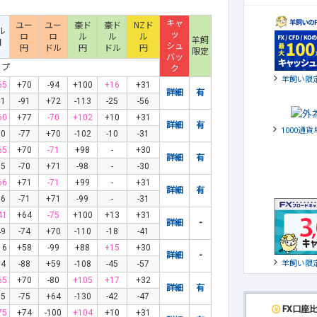
キャ
ユー
ユー
豪ド
豪ド
NZド
ル
ッ
ロ
ロ
ル
ル
ル
羊飼
円
シュ
円
ドル
円
ドル
円
限定
バッ
ップ
ク
羊飼い限
65
+70
-94
+100
+16
+31
詳細
有
81
-91
+72
-113
-25
-56
60
+77
-70
+102
+10
+31
詳細
有
1000通
60
-77
+70
-102
-10
-31
65
+70
-71
+98
-
+30
詳細
有
65
-70
+71
-98
-
-30
66
+71
-71
+99
-
+31
詳細
有
66
-71
+71
-99
-
-31
41
+64
-75
+100
+13
+31
詳細
-
49
-74
+70
-110
-18
-41
16
+58
-99
+88
+15
+30
詳細
-
羊飼い限
54
-88
+59
-108
-45
-57
65
+70
-80
+105
+17
+32
詳細
有
65
-75
+64
-130
-42
-47
FX口座
75
+74
-100
+104
+10
+31