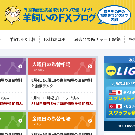
ン
羊飼いFX比較
FX比較ロボ
過去発表時チャート記録
指
相場の注目材料
8月4日(火曜日)の為替相場の注目材料
と指標ランク
ップ済み
8月2日11時過ぎにアップ済み
細情報を追加済み
8月4日5時15分に詳細情報を追加済み
相場の注目材料
8月7日(金曜日)の為替相場の注目材料