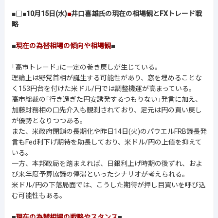
■□■
10月15日(水)
■
井口喜雄氏の現在の相場観とFXトレード戦
略
■
現在の為替相場の傾向や相場観
■
｢高市トレード｣に一定の巻き戻しが生じている。
理論上は野党首相が誕生する可能性があり、窓を埋めることな
く153円台を付けた米ドル/円では調整機運が高まっている。
高市総裁の｢行き過ぎた円安誘発するつもりない｣発言に加え、
加藤財務相の口先介入も観測されており、足元は円の買い戻し
が優勢となりつつある。
また、米政府閉鎖の長期化や昨日14日(火)のパウエルFRB議長発
言もFed利下げ期待を助長しており、米ドル/円の上値を抑えて
いる。
一方、本邦政局を踏まえれば、日銀利上げ時期の後ずれ、およ
び来年度予算協議の停滞といったシナリオが考えられる。
米ドル/円の下落局面では、こうした期待が押し目買いを呼び込
む可能性もある。
■
現在の為替相場の戦略やスタンス
■