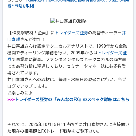
カテゴリ：
FX突撃取材！あの人の相場観と戦略[有名なあの人の現在の相場
観と戦略を取材]
【FX突撃取材！企画】に
トレイダーズ証券
の為替ディーラー
井
口喜雄
さんが参加！
井口喜雄さんは認定テクニカルアナリストで、1998年から金融
機関でディーリング業務を行い、2009年からは
トレイダーズ証
券
で同業務に従事。ファンダメンタルズとテクニカルの両方面
での為替分析に精通しており、セミナーやマネー誌にも多数登
場されています。
井口喜雄さんへの取材は、毎週・水曜日の昼過ぎに行い、当ブ
ログでアップします。
お楽しみに♪
>>>
トレイダーズ証券の『みんなのFX』のスペック詳細はこちら
それでは、2025年10月15日11時過ぎに井口喜雄さんに直接聞い
た現在の相場観とFXトレード戦略をご覧下さい。