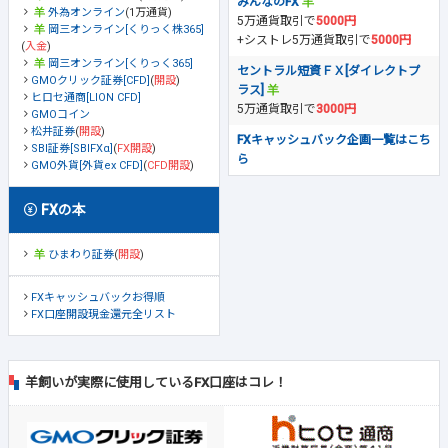
みんなのFX
外為オンライン
(1万通貨)
5万通貨取引で
5000円
岡三オンライン[くりっく株365]
+シストレ5万通貨取引で
5000円
(
入金
)
岡三オンライン[くりっく365]
セントラル短資ＦＸ[ダイレクトプ
GMOクリック証券[CFD]
(
開設
)
ラス]
ヒロセ通商[LION CFD]
5万通貨取引で
3000円
GMOコイン
松井証券
(
開設
)
FXキャッシュバック企画一覧はこち
SBI証券[SBIFXα]
(
FX開設
)
ら
GMO外貨[外貨ex CFD]
(
CFD開設
)
FXの本
ひまわり証券
(
開設
)
FXキャッシュバックお得順
FX口座開設現金還元全リスト
羊飼いが実際に使用しているFX口座はコレ！