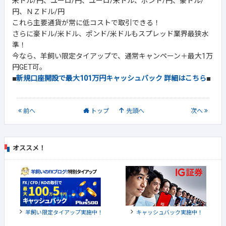
米ドル/円、ユーロ/円、ユーロ/米ドル、ポンド/円、豪ドル/
円、ＮＺドル/円
これら主要通貨が常に低コストで取引できる！
さらに豪ドル/米ドル、ポンド/米ドルもスプレッド業界最狭水
準！
今なら、羊飼い限定タイアップで、通常キャンペーン＋最大1万
円GET可。
■
新規口座開設で最大101万円キャッシュバック 詳細はこちら
■
前
へ
トップ
先頭へ
次
へ
オススメ！
羊飼い限定タイアップ実施中！
キャッシュバック実施中！