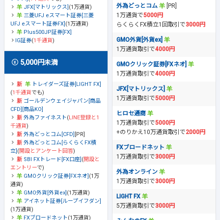
外為どっとコム
[PR]
JFX[マトリックス]
(1万通貨)
1万通貨で
5000円
三菱UFJ eスマート証券[三菱
UFJ eスマート証券FX]
(1万通貨)
らくらくFX積立1回取引で
3000円
Plus500JP証券[FX]
GMO外貨[外貨ex]
IG証券
(
1千通貨
)
1万通貨取引で
4000円
5,000円未満
GMOクリック証券[FXネオ]
1万通貨取引で
4000円
トレイダーズ証券[LIGHT FX]
JFX[マトリックス]
(
1千通貨
でも)
1万通貨取引で
5000円
ゴールデンウェイジャパン[商品
CFD][商品KO]
ヒロセ通商
外為ファイネスト
(
LINE登録と1
1万通貨取引で
5000円
千通貨
)
+のりかえ10万通貨取引で
2000円
外為どっとコム[CFD]
[PR]
外為どっとコム[らくらくFX積
FXブロードネット
立]
(
開設とアンケート回答
)
1万通貨取引で
3000円
SBI FXトレード[FX口座]
(
開設と
エントリー
で)
外為オンライン
GMOクリック証券[FXネオ]
(1万
1万通貨取引で
3000円
通貨)
GMO外貨[外貨ex]
(1万通貨)
LIGHT FX
アイネット証券[ループイフダン]
5万通貨取引で
3000円
(1万通貨)
FXブロードネット
(1万通貨)