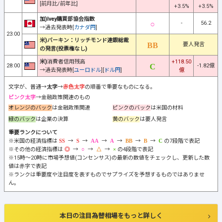
[前月比/前年比]
+3.5%
+3.5%
加)Ivey購買部協会指数
-
56.2
→過去発表時[
カナダ円
]
23:00
米)バーキン：リッチモンド連銀総裁
要人発言
の発言(投票権なし)
米)
消費者信用残高
+118.50
28:00
-1.82億
→過去発表時[
ユーロドル
][
ドル円
]
億
文字が、普通→
太字
→
赤色太字
の順番で重要なものになる。
ピンク太字
→金融政策関連のもの
オレンジのバック
は金融政策関連
ピンクのバック
は米国の材料
緑のバック
は企業の決算
黄のバック
は要人発言
重要ランクについて
※米国の経済指標は
→
→
→
→
→
→
の7段階で表記
※その他の経済指標は
→
→
→
の4段階で表記
※15時～20時に市場予想値(コンセンサス)の最新の数値をチェックし、更新した数
値は赤字で表記
※ランクは重要度や注目度を表すものでサプライズを予想するものではありませ
ん。
本日の注目為替相場をもっと詳しく