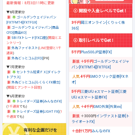
最新情報：8月3日11時に更新
開設や入金レベルでGet！
▼8月更新分
ゴールデンウェイジャパン
[FXTFMT4][FXTFGX]
3千円
岡三オンライン[くりっく株
ゴールデンウェイジャパン[商品
365]
CFD][商品KO]
SBI FXトレード[FX口座]
(
開設とエ
取引レベルでGet！
ントリー
)
外為ファイネスト
(
LINE登録と1千
5千円
Plus500JP証券[FX]
通貨
)
外為どっとコム[CFD]
[PR]
＋5千円
ゴールデンウェイジャ
▼7月更新分
パン[FXTFMT4][FXTFGX]
セントラル短資ＦＸ[ダイレク
4千円
GMOクリック証券[FXネ
トプラス]
オ]
外為どっとコム[らくらくFX積立]
(
開設とアンケート回答
)
5千円
三菱UFJ eスマート証券[三菱
▼6月更新分
UFJ eスマート証券FX]
トレイダーズ証券[みんなのFX]
(
1千通貨
でも)
＋4千円
GMO外貨[外貨ex]
トレイダーズ証券[LIGHT FX]
(
1
＋3000円
インヴァスト証券[ト
千通貨
でも)
ライオートFX]
有利な企画だけを
＋合計1万円
みんなのFX