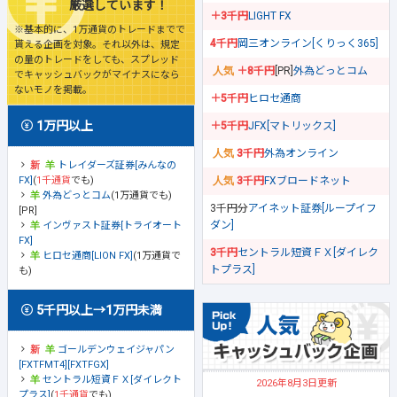
厳選しています！
＋3千円
LIGHT FX
※基本的に、1万通貨のトレードまでで
4千円
岡三オンライン[くりっく365]
貰える企画を対象。それ以外は、規定
の量のトレードをしても、スプレッド
＋8千円
[PR]
外為どっとコム
でキャッシュバックがマイナスになら
ないモノを掲載。
＋5千円
ヒロセ通商
1万円以上
＋5千円
JFX[マトリックス]
3千円
外為オンライン
トレイダーズ証券[みんなの
FX]
(
1千通貨
でも)
3千円
FXブロードネット
外為どっとコム
(1万通貨でも)
3千円分
アイネット証券[ループイフ
[PR]
ダン]
インヴァスト証券[トライオート
FX]
3千円
セントラル短資ＦＸ[ダイレク
ヒロセ通商[LION FX]
(1万通貨で
トプラス]
も)
5千円以上→1万円未満
ゴールデンウェイジャパン
[FXTFMT4][FXTFGX]
セントラル短資ＦＸ[ダイレクト
2026年8月3日更新
プラス]
(
1千通貨
でも)