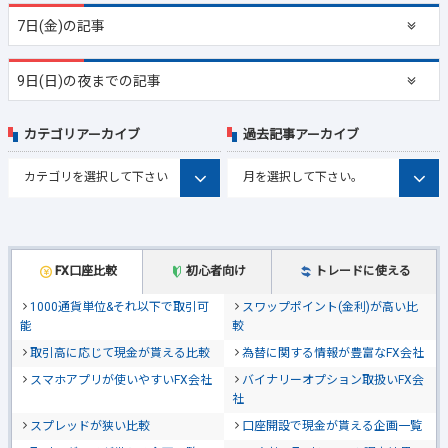
7日(金)の記事
9日(日)の夜までの記事
カテゴリアーカイブ
過去記事アーカイブ
FX口座比較
初心者向け
トレードに使える
1000通貨単位&それ以下で取引可
スワップポイント(金利)が高い比
能
較
取引高に応じて現金が貰える比較
為替に関する情報が豊富なFX会社
スマホアプリが使いやすいFX会社
バイナリーオプション取扱いFX会
社
スプレッドが狭い比較
口座開設で現金が貰える企画一覧