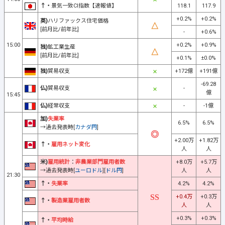
↑・
景気一致CI指数【速報値】
118.1
117.9
+0.2%
+0.2%
英)
ハリファックス住宅価格
[前月比/前年比]
-
+0.6%
15:00
+0.2%
+0.9%
独)
鉱工業生産
[前月比/前年比]
+0.1%
±0.0%
独)
貿易収支
+172億
+191億
-69.28
仏)
貿易収支
-
億
15:45
仏)
経常収支
-
-1億
加)
失業率
6.5%
6.5%
→過去発表時[
カナダ円
]
+2.00万
+1.82万
↑・
雇用ネット変化
人
人
米)
雇用統計
：
非農業部門雇用者数
+8.0万
+5.7万
→過去発表時[
ユーロドル
][
ドル円
]
人
人
21:30
↑・
失業率
4.2%
4.2%
+0.4万
+0.3万
↑・
製造業雇用者数
人
人
+0.3%
+0.3%
↑・
平均時給