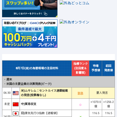
指標ランク
市場
前回
8月7日(金)の為替相場の注目材料
(注目度＆
予想値
発表値
影響度)
・
週末
・
米国の主要企業の決算発表(ピーク)
米)ムサレム：セントルイス連銀総裁
06:30
要人発言
の発言(投票権なし)
+1070.0
+1256.2
未定
中)貿易収支
億
億
日)
景気先行CI指数【速報値】
116.5
116.5
14:00