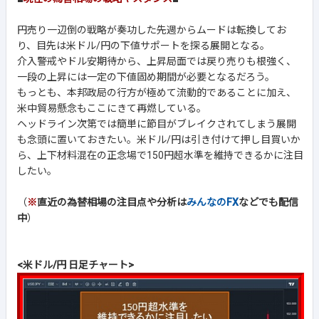
円売り一辺倒の戦略が奏功した先週からムードは転換してお
り、目先は米ドル/円の下値サポートを探る展開となる。
介入警戒やドル安期待から、上昇局面では戻り売りも根強く、
一段の上昇には一定の下値固め期間が必要となるだろう。
もっとも、本邦政局の行方が極めて流動的であることに加え、
米中貿易懸念もここにきて再燃している。
ヘッドライン次第では簡単に節目がブレイクされてしまう展開
も念頭に置いておきたい。米ドル/円は引き付けて押し目買いか
ら、上下材料混在の正念場で150円超水準を維持できるかに注目
したい。
（
※
直近の為替相場の注目点や分析は
みんなのFX
などでも配信
中
）
<米ドル/円 日足チャート>