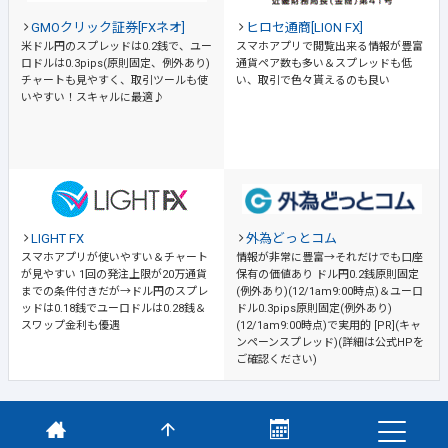
GMOクリック証券[FXネオ]
ヒロセ通商[LION FX]
米ドル円のスプレッドは0.2銭で、ユー
スマホアプリで閲覧出来る情報が豊富
ロドルは0.3pips(原則固定、例外あり)
通貨ペア数も多い＆スプレッドも低
チャートも見やすく、取引ツールも使
い、取引で色々貰えるのも良い
いやすい！スキャルに最適♪
LIGHT FX
外為どっとコム
スマホアプリが使いやすい＆チャート
情報が非常に豊富→それだけでも口座
が見やすい
1回の発注上限が20万通貨
保有の価値あり
ドル円0.2銭原則固定
までの条件付きだが→ドル円のスプレ
(例外あり)(12/1am9:00時点)＆ユーロ
ッドは0.18銭でユーロドルは0.28銭＆
ドル0.3pips原則固定(例外あり)
スワップ金利も優遇
(12/1am9:00時点)で実用的 [PR](キャ
ンペーンスプレッド)(詳細は公式HPを
ご確認ください)