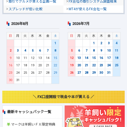
取引でグルメが貰える企画一覧
FX会社の取引システム調査結果
スプレッドが低い比較
MT4が使えるFX会社一覧
2026年8月
2026年7月
日
月
火
水
木
金
土
日
月
火
水
木
金
土
1
1
2
3
4
2
3
4
5
6
7
8
5
6
7
8
9
10
11
9
10
11
12
13
14
15
12
13
14
15
16
17
18
16
17
18
19
20
21
22
19
20
21
22
23
24
25
23
24
25
26
27
28
29
26
27
28
29
30
31
30
31
＼ FX口座開設で現金や本が貰える ／
最新キャッシュバック一覧
マークは羊飼いＦＸ限定特典