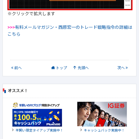
※クリックで拡大します
>>>
有料メールマガジン・西原宏一のトレード戦略指令の詳細は
こちら
前
へ
トップ
先頭へ
次
へ
オススメ！
羊飼い限定タイアップ実施中！
キャッシュバック実施中！