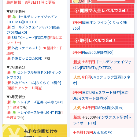
最新情報：8月3日11時に更新
開設や入金レベルでGet！
▼8月更新分
ゴールデンウェイジャパン
[FXTFMT4][FXTFGX]
3千円
岡三オンライン[くりっく株
ゴールデンウェイジャパン[商品
365]
CFD][商品KO]
SBI FXトレード[FX口座]
(
開設とエ
取引レベルでGet！
ントリー
)
外為ファイネスト
(
LINE登録と1千
5千円
Plus500JP証券[FX]
通貨
)
外為どっとコム[CFD]
[PR]
＋5千円
ゴールデンウェイジャ
▼7月更新分
パン[FXTFMT4][FXTFGX]
セントラル短資ＦＸ[ダイレク
4千円
GMOクリック証券[FXネ
トプラス]
オ]
外為どっとコム[らくらくFX積立]
(
開設とアンケート回答
)
5千円
三菱UFJ eスマート証券[三菱
▼6月更新分
UFJ eスマート証券FX]
トレイダーズ証券[みんなのFX]
(
1千通貨
でも)
＋4千円
GMO外貨[外貨ex]
トレイダーズ証券[LIGHT FX]
(
1
＋3000円
インヴァスト証券[ト
千通貨
でも)
ライオートFX]
有利な企画だけを
＋合計1万円
みんなのFX