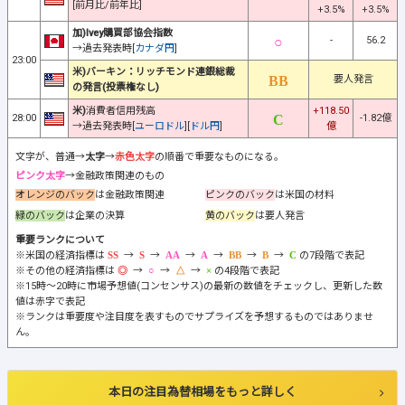
[前月比/前年比]
+3.5%
+3.5%
加)Ivey購買部協会指数
-
56.2
→過去発表時[
カナダ円
]
23:00
米)バーキン：リッチモンド連銀総裁
要人発言
の発言(投票権なし)
米)
消費者信用残高
+118.50
28:00
-1.82億
→過去発表時[
ユーロドル
][
ドル円
]
億
文字が、普通→
太字
→
赤色太字
の順番で重要なものになる。
ピンク太字
→金融政策関連のもの
オレンジのバック
は金融政策関連
ピンクのバック
は米国の材料
緑のバック
は企業の決算
黄のバック
は要人発言
重要ランクについて
※米国の経済指標は
→
→
→
→
→
→
の7段階で表記
※その他の経済指標は
→
→
→
の4段階で表記
※15時～20時に市場予想値(コンセンサス)の最新の数値をチェックし、更新した数
値は赤字で表記
※ランクは重要度や注目度を表すものでサプライズを予想するものではありませ
ん。
本日の注目為替相場をもっと詳しく