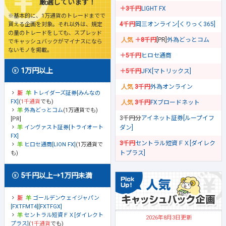
厳選しています！
＋3千円
LIGHT FX
※基本的に、1万通貨のトレードまでで
4千円
岡三オンライン[くりっく365]
貰える企画を対象。それ以外は、規定
の量のトレードをしても、スプレッド
＋8千円
[PR]
外為どっとコム
でキャッシュバックがマイナスになら
ないモノを掲載。
＋5千円
ヒロセ通商
1万円以上
＋5千円
JFX[マトリックス]
3千円
外為オンライン
トレイダーズ証券[みんなの
FX]
(
1千通貨
でも)
3千円
FXブロードネット
外為どっとコム
(1万通貨でも)
3千円分
アイネット証券[ループイフ
[PR]
ダン]
インヴァスト証券[トライオート
FX]
3千円
セントラル短資ＦＸ[ダイレク
ヒロセ通商[LION FX]
(1万通貨で
トプラス]
も)
5千円以上→1万円未満
ゴールデンウェイジャパン
[FXTFMT4][FXTFGX]
セントラル短資ＦＸ[ダイレクト
2026年8月3日更新
プラス]
(
1千通貨
でも)