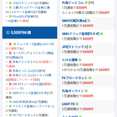
外為どっとコム
[PR]
JFX[マトリックス]
(1万通貨)
1万通貨で
5000円
三菱UFJ eスマート証券[三菱
UFJ eスマート証券FX]
(1万通貨)
らくらくFX積立1回取引で
3000円
Plus500JP証券[FX]
GMO外貨[外貨ex]
IG証券
(
1千通貨
)
1万通貨取引で
4000円
5,000円未満
GMOクリック証券[FXネオ]
1万通貨取引で
4000円
トレイダーズ証券[LIGHT FX]
JFX[マトリックス]
(
1千通貨
でも)
1万通貨取引で
5000円
ゴールデンウェイジャパン[商品
CFD][商品KO]
ヒロセ通商
外為ファイネスト
(
LINE登録と1
1万通貨取引で
5000円
千通貨
)
+のりかえ10万通貨取引で
2000円
外為どっとコム[CFD]
[PR]
外為どっとコム[らくらくFX積
FXブロードネット
立]
(
開設とアンケート回答
)
1万通貨取引で
3000円
SBI FXトレード[FX口座]
(
開設と
エントリー
で)
外為オンライン
GMOクリック証券[FXネオ]
(1万
1万通貨取引で
3000円
通貨)
GMO外貨[外貨ex]
(1万通貨)
LIGHT FX
アイネット証券[ループイフダン]
5万通貨取引で
3000円
(1万通貨)
FXブロードネット
(1万通貨)