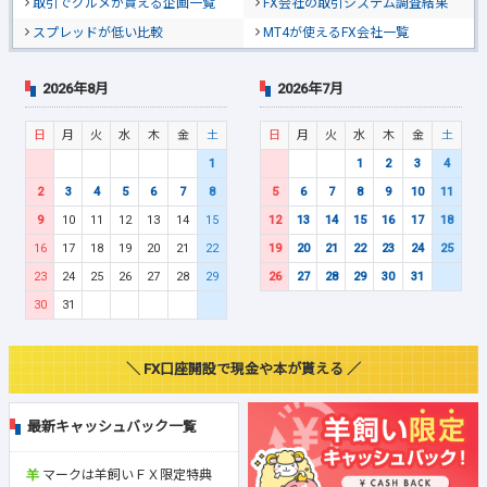
取引でグルメが貰える企画一覧
FX会社の取引システム調査結果
スプレッドが低い比較
MT4が使えるFX会社一覧
2026年8月
2026年7月
日
月
火
水
木
金
土
日
月
火
水
木
金
土
1
1
2
3
4
2
3
4
5
6
7
8
5
6
7
8
9
10
11
9
10
11
12
13
14
15
12
13
14
15
16
17
18
16
17
18
19
20
21
22
19
20
21
22
23
24
25
23
24
25
26
27
28
29
26
27
28
29
30
31
30
31
＼ FX口座開設で現金や本が貰える ／
最新キャッシュバック一覧
マークは羊飼いＦＸ限定特典