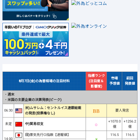
指標ランク
市場
前回
8月7日(金)の為替相場の注目材料
(注目度＆
予想値
発表値
影響度)
・
週末
・
米国の主要企業の決算発表(ピーク)
米)ムサレム：セントルイス連銀総裁
06:30
要人発言
の発言(投票権なし)
+1070.0
+1256.2
未定
中)貿易収支
億
億
日)
景気先行CI指数【速報値】
116.5
116.5
14:00