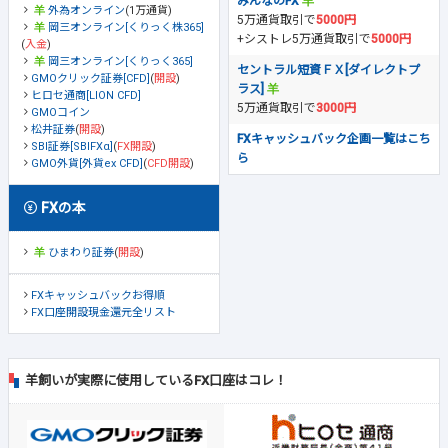
みんなのFX
外為オンライン
(1万通貨)
5万通貨取引で
5000円
岡三オンライン[くりっく株365]
+シストレ5万通貨取引で
5000円
(
入金
)
岡三オンライン[くりっく365]
セントラル短資ＦＸ[ダイレクトプ
GMOクリック証券[CFD]
(
開設
)
ラス]
ヒロセ通商[LION CFD]
5万通貨取引で
3000円
GMOコイン
松井証券
(
開設
)
FXキャッシュバック企画一覧はこち
SBI証券[SBIFXα]
(
FX開設
)
ら
GMO外貨[外貨ex CFD]
(
CFD開設
)
FXの本
ひまわり証券
(
開設
)
FXキャッシュバックお得順
FX口座開設現金還元全リスト
羊飼いが実際に使用しているFX口座はコレ！