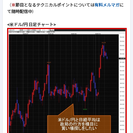
（
※
節目となるテクニカルポイントについては
有料メルマガ
に
て随時配信中
）
<米ドル/円 日足チャート>