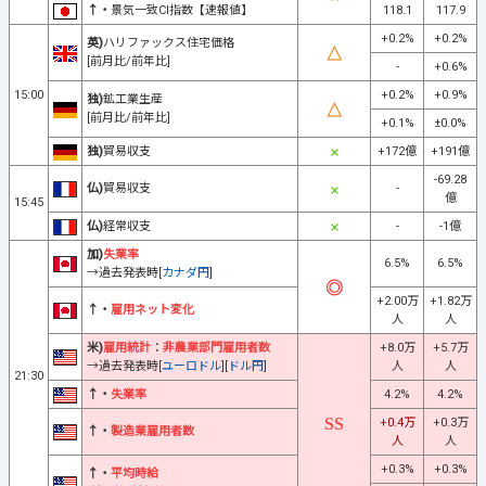
↑・
景気一致CI指数【速報値】
118.1
117.9
+0.2%
+0.2%
英)
ハリファックス住宅価格
[前月比/前年比]
-
+0.6%
15:00
+0.2%
+0.9%
独)
鉱工業生産
[前月比/前年比]
+0.1%
±0.0%
独)
貿易収支
+172億
+191億
-69.28
仏)
貿易収支
-
億
15:45
仏)
経常収支
-
-1億
加)
失業率
6.5%
6.5%
→過去発表時[
カナダ円
]
+2.00万
+1.82万
↑・
雇用ネット変化
人
人
米)
雇用統計
：
非農業部門雇用者数
+8.0万
+5.7万
→過去発表時[
ユーロドル
][
ドル円
]
人
人
21:30
↑・
失業率
4.2%
4.2%
+0.4万
+0.3万
↑・
製造業雇用者数
人
人
+0.3%
+0.3%
↑・
平均時給