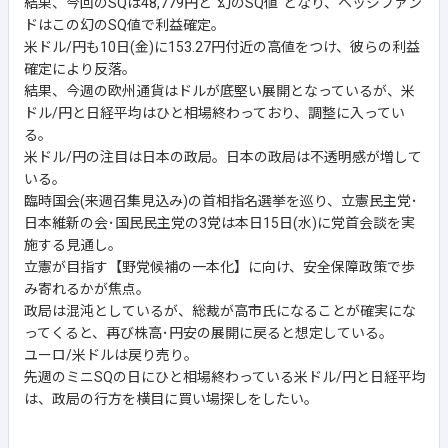
結果、今回のSQは48,779円と"幻のSQ値"となり、ヘッジファン
ドはこの幻のSQ値で利益確定。
米ドル/円も10日(金)に153.27円付近の高値をつけ、彼らの利益
確定により反落。
結果、今週の欧州通貨はドルが底堅い展開となっているが、米
ドル/円と日経平均はひと相場終わっており、調整に入ってい
る。
米ドル/円の注目は日本の政局。日本の政局は不透明感が増して
いる。
臨時国会(来週召集見込み)の首相指名選挙を巡り、立憲民主党･
日本維新の会･国民民主党の3党は本日15日(水)に党首会談を実
施する見通し。
立憲が目指す【野党候補の一本化】に向け、安全保障政策で歩
み寄れるかが焦点。
政局は混沌としているが、総裁が高市氏になることが確実にな
ってくると、再び株高･円安の展開に戻ると想定している。
ユーロ/米ドルは戻り売り。
先週のミニSQの日にひと相場終わっている米ドル/円と日経平均
は、政局の行方を横目に買い場探しをしたい。