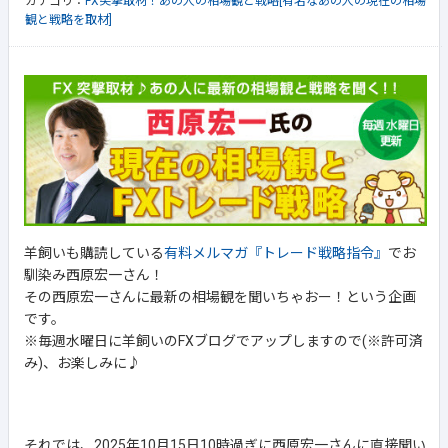
カテゴリ：
FX突撃取材！あの人の相場観と戦略[有名なあの人の現在の相場
観と戦略を取材]
羊飼いも購読している
有料メルマガ『トレード戦略指令』
でお
馴染み西原宏一さん！
その西原宏一さんに最新の相場観を聞いちゃおー！という企画
です。
※毎週水曜日に羊飼いのFXブログでアップしますので(※許可済
み)、お楽しみに♪
それでは、2025年10月15日10時過ぎに西原宏一さんに直接聞い