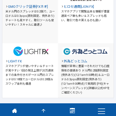
GMOクリック証券[FXネオ]
ヒロセ通商[LION FX]
米ドル円のスプレッドは0.2銭で、ユー
スマホアプリで閲覧出来る情報が豊富
ロドルは0.3pips(原則固定、例外あり)
通貨ペア数も多い＆スプレッドも低
チャートも見やすく、取引ツールも使
い、取引で色々貰えるのも良い
いやすい！スキャルに最適♪
LIGHT FX
外為どっとコム
スマホアプリが使いやすい＆チャート
情報が非常に豊富→それだけでも口座
が見やすい
1回の発注上限が20万通貨
保有の価値あり
ドル円0.2銭原則固定
までの条件付きだが→ドル円のスプレ
(例外あり)(12/1am9:00時点)＆ユーロ
ッドは0.18銭でユーロドルは0.28銭＆
ドル0.3pips原則固定(例外あり)
スワップ金利も優遇
(12/1am9:00時点)で実用的 [PR](キャ
ンペーンスプレッド)(詳細は公式HPを
ご確認ください)