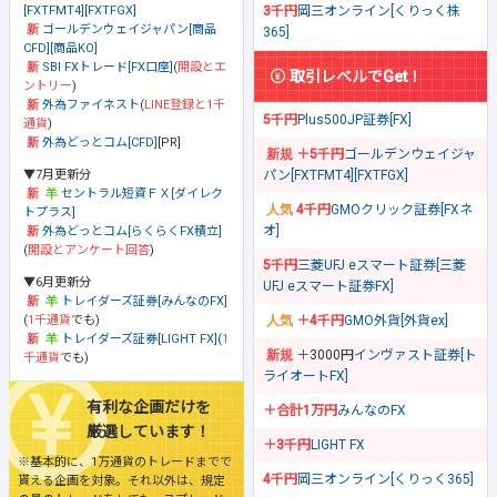
[FXTFMT4][FXTFGX]
3千円
岡三オンライン[くりっく株
ゴールデンウェイジャパン[商品
365]
CFD][商品KO]
SBI FXトレード[FX口座]
(
開設とエ
取引レベルでGet！
ントリー
)
外為ファイネスト
(
LINE登録と1千
5千円
Plus500JP証券[FX]
通貨
)
外為どっとコム[CFD]
[PR]
＋5千円
ゴールデンウェイジャ
▼7月更新分
パン[FXTFMT4][FXTFGX]
セントラル短資ＦＸ[ダイレク
4千円
GMOクリック証券[FXネ
トプラス]
オ]
外為どっとコム[らくらくFX積立]
(
開設とアンケート回答
)
5千円
三菱UFJ eスマート証券[三菱
▼6月更新分
UFJ eスマート証券FX]
トレイダーズ証券[みんなのFX]
(
1千通貨
でも)
＋4千円
GMO外貨[外貨ex]
トレイダーズ証券[LIGHT FX]
(
1
＋3000円
インヴァスト証券[ト
千通貨
でも)
ライオートFX]
有利な企画だけを
＋合計1万円
みんなのFX
厳選しています！
＋3千円
LIGHT FX
※基本的に、1万通貨のトレードまでで
4千円
岡三オンライン[くりっく365]
貰える企画を対象。それ以外は、規定