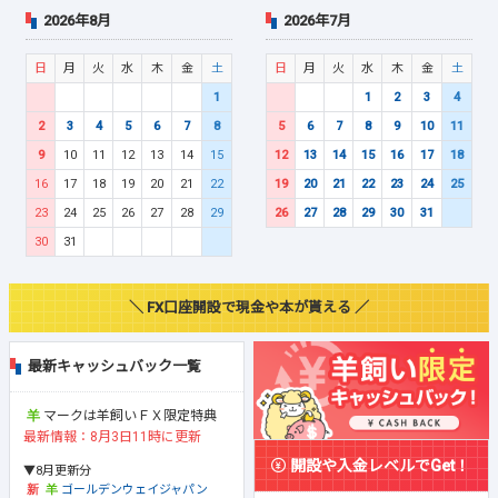
2026年8月
2026年7月
日
月
火
水
木
金
土
日
月
火
水
木
金
土
1
1
2
3
4
2
3
4
5
6
7
8
5
6
7
8
9
10
11
9
10
11
12
13
14
15
12
13
14
15
16
17
18
16
17
18
19
20
21
22
19
20
21
22
23
24
25
23
24
25
26
27
28
29
26
27
28
29
30
31
30
31
＼ FX口座開設で現金や本が貰える ／
最新キャッシュバック一覧
マークは羊飼いＦＸ限定特典
最新情報：8月3日11時に更新
開設や入金レベルでGet！
▼8月更新分
ゴールデンウェイジャパン