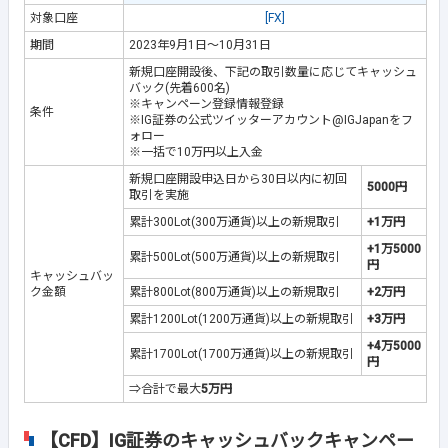
対象口座
[FX]
期間
2023年9月1日～10月31日
新規口座開設後、下記の取引数量に応じてキャッシュ
バック(先着600名)
※キャンペーン登録情報登録
条件
※IG証券の公式ツイッターアカウント@IGJapanをフ
ォロー
※一括で10万円以上入金
新規口座開設申込日から30日以内に初回
5000円
取引を実施
累計300Lot(300万通貨)以上の新規取引
+1万円
+1万5000
累計500Lot(500万通貨)以上の新規取引
円
キャッシュバッ
ク金額
累計800Lot(800万通貨)以上の新規取引
+2万円
累計1200Lot(1200万通貨)以上の新規取引
+3万円
+4万5000
累計1700Lot(1700万通貨)以上の新規取引
円
⇒合計で最大
5万円
【CFD】IG証券のキャッシュバックキャンペー