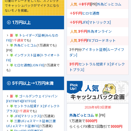
の量のトレードをしても、スプレッド
＋8千円
[PR]
外為どっとコム
でキャッシュバックがマイナスになら
ないモノを掲載。
＋5千円
ヒロセ通商
1万円以上
＋5千円
JFX[マトリックス]
3千円
外為オンライン
トレイダーズ証券[みんなの
FX]
(
1千通貨
でも)
3千円
FXブロードネット
外為どっとコム
(1万通貨でも)
3千円分
アイネット証券[ループイフ
[PR]
ダン]
インヴァスト証券[トライオート
FX]
3千円
セントラル短資ＦＸ[ダイレク
ヒロセ通商[LION FX]
(1万通貨で
トプラス]
も)
5千円以上→1万円未満
ゴールデンウェイジャパン
[FXTFMT4][FXTFGX]
セントラル短資ＦＸ[ダイレクト
2026年8月3日更新
プラス]
(
1千通貨
でも)
外為どっとコム
[PR]
JFX[マトリックス]
(1万通貨)
1万通貨で
5000円
三菱UFJ eスマート証券[三菱
UFJ eスマート証券FX]
(1万通貨)
らくらくFX積立1回取引で
3000円