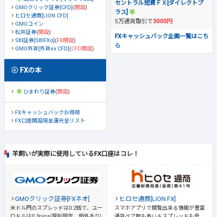
セントラル短資ＦＸ[ダイレクトプ
GMOクリック証券[CFD]
(
開設
)
ラス]
ヒロセ通商[LION CFD]
5万通貨取引で
3000円
GMOコイン
松井証券
(
開設
)
FXキャッシュバック企画一覧はこち
SBI証券[SBIFXα]
(
FX開設
)
ら
GMO外貨[外貨ex CFD]
(
CFD開設
)
FXの本
ひまわり証券
(
開設
)
FXキャッシュバックお得順
FX口座開設現金還元全リスト
羊飼いが実際に使用しているFX口座はコレ！
GMOクリック証券[FXネオ]
ヒロセ通商[LION FX]
米ドル円のスプレッドは0.2銭で、ユー
スマホアプリで閲覧出来る情報が豊富
ロドルは0.3pips(原則固定、例外あり)
通貨ペア数も多い＆スプレッドも低