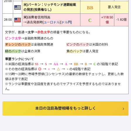
23:00
米)バーキン：リッチモンド連銀総裁
要人発言
の発言(投票権なし)
米)
消費者信用残高
+118.50
28:00
-1.82億
→過去発表時[
ユーロドル
][
ドル円
]
億
文字が、普通→
太字
→
赤色太字
の順番で重要なものになる。
ピンク太字
→金融政策関連のもの
オレンジのバック
は金融政策関連
ピンクのバック
は米国の材料
緑のバック
は企業の決算
黄のバック
は要人発言
重要ランクについて
※米国の経済指標は
→
→
→
→
→
→
の7段階で表記
※その他の経済指標は
→
→
→
の4段階で表記
※15時～20時に市場予想値(コンセンサス)の最新の数値をチェックし、更新した数
値は赤字で表記
※ランクは重要度や注目度を表すものでサプライズを予想するものではありませ
ん。
本日の注目為替相場をもっと詳しく