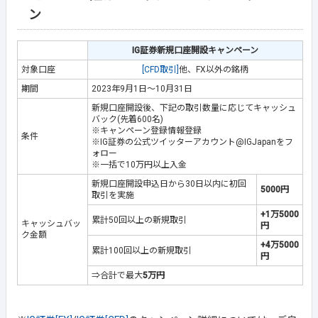
ン
IG証券新規口座開設キャンペーン
対象口座
[CFD取引]
他、FX以外の銘柄
期間
2023年9月1日～10月31日
新規口座開設後、下記の取引数量に応じてキャッシュ
バック(先着600名)
※キャンペーン登録情報登録
条件
※IG証券の公式ツイッターアカウント@IGJapanをフ
ォロー
※一括で10万円以上入金
新規口座開設申込日から30日以内に初回
5000円
取引を実施
+1万5000
累計50回以上の新規取引
キャッシュバッ
円
ク金額
+4万5000
累計100回以上の新規取引
円
⇒合計で最大
5万円