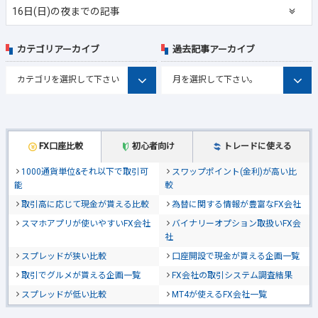
16日(日)の夜までの記事
カテゴリアーカイブ
過去記事アーカイブ
FX口座比較
初心者向け
トレードに使える
1000通貨単位&それ以下で取引可
スワップポイント(金利)が高い比
能
較
取引高に応じて現金が貰える比較
為替に関する情報が豊富なFX会社
スマホアプリが使いやすいFX会社
バイナリーオプション取扱いFX会
社
スプレッドが狭い比較
口座開設で現金が貰える企画一覧
取引でグルメが貰える企画一覧
FX会社の取引システム調査結果
スプレッドが低い比較
MT4が使えるFX会社一覧