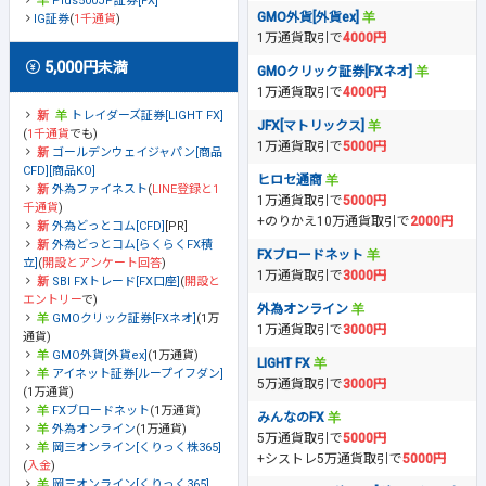
Plus500JP証券[FX]
GMO外貨[外貨ex]
IG証券
(
1千通貨
)
1万通貨取引で
4000円
5,000円未満
GMOクリック証券[FXネオ]
1万通貨取引で
4000円
トレイダーズ証券[LIGHT FX]
JFX[マトリックス]
(
1千通貨
でも)
1万通貨取引で
5000円
ゴールデンウェイジャパン[商品
CFD][商品KO]
ヒロセ通商
外為ファイネスト
(
LINE登録と1
1万通貨取引で
5000円
千通貨
)
+のりかえ10万通貨取引で
2000円
外為どっとコム[CFD]
[PR]
外為どっとコム[らくらくFX積
FXブロードネット
立]
(
開設とアンケート回答
)
1万通貨取引で
3000円
SBI FXトレード[FX口座]
(
開設と
エントリー
で)
外為オンライン
GMOクリック証券[FXネオ]
(1万
1万通貨取引で
3000円
通貨)
GMO外貨[外貨ex]
(1万通貨)
LIGHT FX
アイネット証券[ループイフダン]
5万通貨取引で
3000円
(1万通貨)
FXブロードネット
(1万通貨)
みんなのFX
外為オンライン
(1万通貨)
5万通貨取引で
5000円
岡三オンライン[くりっく株365]
+シストレ5万通貨取引で
5000円
(
入金
)
岡三オンライン[くりっく365]