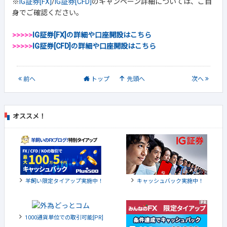
※
IG証券[FX]
/
IG証券[CFD]
のキャンペーン詳細については、ご自
身でご確認ください。
>>>>>
IG証券[FX]の詳細や口座開設はこちら
>>>>>
IG証券[CFD]の詳細や口座開設はこちら
前
へ
トップ
先頭へ
次
へ
オススメ！
羊飼い限定タイアップ実施中！
キャッシュバック実施中！
1000通貨単位での取引可能[PR]