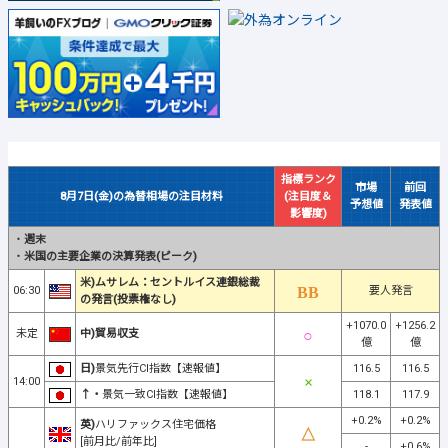
指標ランク
市場
前回
8月7日(金)の為替相場の注目材料
(注目度＆
予想値
発表値
影響度)
・
週末
・
米国の主要企業の決算発表(ピーク)
米)ムサレム：セントルイス連銀総裁
06:30
要人発言
の発言(投票権なし)
+1070.0
+1256.2
未定
中)貿易収支
億
億
日)
景気先行CI指数【速報値】
116.5
116.5
14:00
↑・
景気一致CI指数【速報値】
118.1
117.9
+0.2%
+0.2%
英)
ハリファックス住宅価格
[前月比/前年比]
-
+0.6%