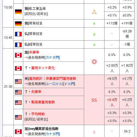
15:00
+0.2%
+0.9%
独)
鉱工業生産
[前月比/前年比]
+0.1%
±0.0%
独)
貿易収支
+172億
+191億
-69.28
仏)
貿易収支
-
億
15:45
仏)
経常収支
-
-1億
加)
失業率
6.5%
6.5%
→過去発表時[
カナダ円
]
+2.00万
+1.82万
↑・
雇用ネット変化
人
人
米)
雇用統計
：
非農業部門雇用者数
+8.0万
+5.7万
→過去発表時[
ユーロドル
][
ドル円
]
人
人
21:30
↑・
失業率
4.2%
4.2%
+0.4万
+0.3万
↑・
製造業雇用者数
人
人
+0.3%
+0.3%
↑・
平均時給
[前月比/前年比]
+3.5%
+3.5%
加)Ivey購買部協会指数
-
56.2
→過去発表時[
カナダ円
]