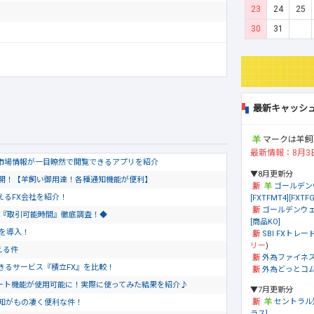
23
24
25
30
31
最新キャッシ
マークは羊飼
最新情報：8月3
市場情報が一目瞭然で閲覧できるアプリを紹介
▼8月更新分
公開！【羊飼い御用達！各種通知機能が便利】
ゴールデン
使えるFX会社を紹介！
[FXTFMT4][FXTFG
ゴールデンウェ
会社『取引可能時間』徹底調査！◆
[商品KO]
トを導入！
SBI FXトレード
リー
)
える件
外為ファイネ
きるサービス『積立FX』を比較！
外為どっとコム[
のチャート機能が使用可能に！実際に使ってみた結果を紹介♪
▼7月更新分
セントラル
通知がもの凄く便利な件！
ラス]