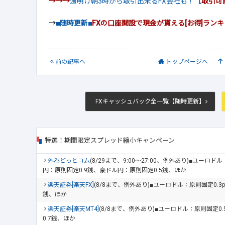
→→→
週明け朝3時から取引出来るFX会社も！【
取引可
→
■随時更新■
FXの口座開設で現金が貰える[お得]ラン
前
の記事
へ
トップ
ページへ
FXキャッシュバック全一覧【随時更新】
特選！期間限定スプレッド縮小キャンペーン
外為どっとコム
(8/29まで、9:00～27:00、例外あり)■ユーロ
円：原則固定0.9銭、豪ドル円：原則固定0.5銭、ほか
楽天証券[楽天FX]
(8/8まで、例外あり)■ユーロドル：原則固定0.3
銭、ほか
楽天証券[楽天MT4]
(8/8まで、例外あり)■ユーロドル：原則固定0
0.7銭、ほか