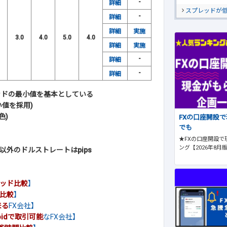
-
詳細
スプレッドが
-
詳細
詳細
実施
3.0
4.0
5.0
4.0
詳細
実施
-
詳細
-
詳細
ッドの最小値を基本としている
値を採用)
色)
FXの口座開設
でも
★FXの口座開設で
ング【2026年8月
外のドルストレートはpips
ッド比較
】
比較
】
来る
FX会社】
roidで取引可能
なFX会社】