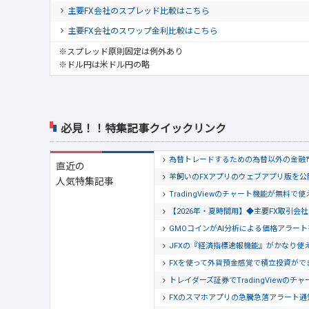
主要FX会社のスプレッド比較はこちら
主要FX会社のスワップ金利比較はこちら
※スプレッド原則固定は例外あり
※ドル円は米ドル円の略
必見！！特集記事クイックリンク
為替トレードするための為替以外の金融
直近の
羊飼いのFXアプリのウェブアプリ版を
人気特集記事
TradingViewのチャート機能が無料で
【2026年・夏時間用】◆主要FX取引
GMOコインがAI分析による価格アラー
JFXの『経済指標速報機能』がかなり使
FXを使って外貨預金感覚で積立投資がで
トレイダーズ証券でTradingView
FXのスマホアプリの急騰急落アラート