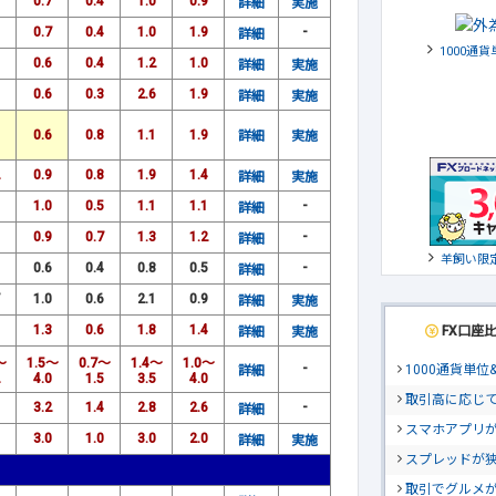
0.7
0.4
1.0
0.9
詳細
実施
0.7
0.4
1.0
1.9
-
詳細
1000通
0.6
0.4
1.2
1.0
詳細
実施
0.6
0.3
2.6
1.9
詳細
実施
0.6
0.8
1.1
1.9
詳細
実施
0.9
0.8
1.9
1.4
詳細
実施
1.0
0.5
1.1
1.1
-
詳細
0.9
0.7
1.3
1.2
-
詳細
羊飼い限
0.6
0.4
0.8
0.5
-
詳細
1.0
0.6
2.1
0.9
詳細
実施
1.3
0.6
1.8
1.4
FX口座
詳細
実施
～
1.5～
0.7～
1.4～
1.0～
-
1000通貨単
詳細
4.0
1.5
3.5
4.0
取引高に応じ
3.2
1.4
2.8
2.6
-
詳細
スマホアプリが
3.0
1.0
3.0
2.0
詳細
実施
スプレッドが
取引でグルメ