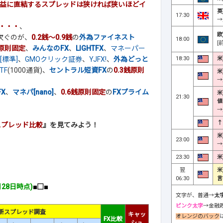
益に直結するスプレッドは狭ければ狭いほどイ
英
17:30
→
・・・
、
欧
次ぐのが、
0.2銭～0.9銭
の
外為ファイネスト
18:00
[
銭原則固定
、
みんなのFX
、
LIGHTFX
、
マネーパー
18:30
米
[標準]
、
GMOクリック証券
、
YJFX!
、
外為どっと
TF
(1000通貨)、
セントラル短資FX
の
0.3銭原則
米
→
X
、
マネパ[nano]
、
0.6銭原則固定
の
FXプライム
米
21:30
値
→
↑
スプレッド比較
』を見てみよう！
米
23:00
→
23:30
米
翌
米
06:30
言
月28日時点)
■□■
文字が、普通→
太
ピンク太字
→金融
新スプレッド調査
キャッ
オレンジのバック
FX比較