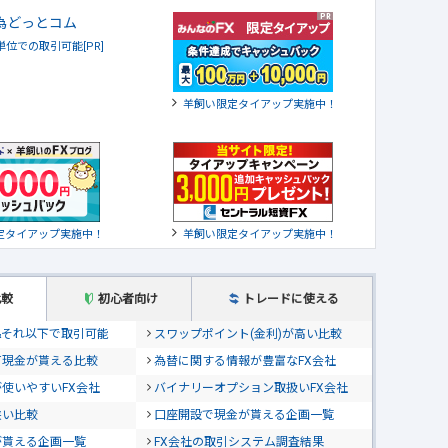
貨単位での取引可能[PR]
羊飼い限定タイアップ実施中！
定タイアップ実施中！
羊飼い限定タイアップ実施中！
比較
初心者向け
トレードに使える
位&それ以下で取引可能
スワップポイント(金利)が高い比較
て現金が貰える比較
為替に関する情報が豊富なFX会社
使いやすいFX会社
バイナリーオプション取扱いFX会社
狭い比較
口座開設で現金が貰える企画一覧
が貰える企画一覧
FX会社の取引システム調査結果