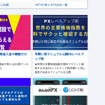
低い比較
MT4が使えるFX会社一覧
で現金入金や開設だけ
羊飼い用マニュアル公開FXレベルア
ップ術
現金が貰える[お得]ランキ
★世界の主要株価指数を無料でサクッと確
版】
認する方法[FXレベルアップ術]羊飼いと同じ
設定が出来るマニュアルを公開