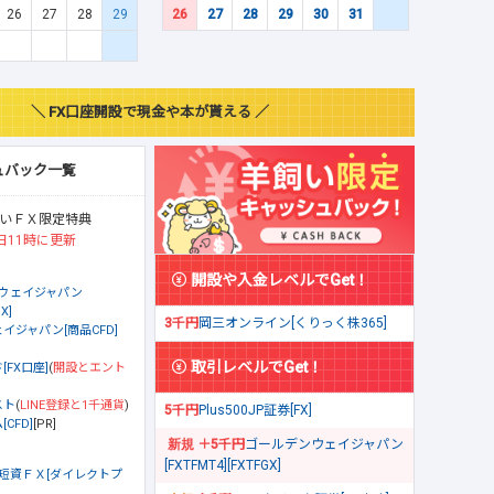
26
27
28
29
26
27
28
29
30
31
＼ FX口座開設で現金や本が貰える ／
ュバック一覧
いＦＸ限定特典
日11時に更新
開設や入金レベルでGet！
ウェイジャパン
X]
3千円
岡三オンライン[くりっく株365]
イジャパン[商品CFD]
取引レベルでGet！
[FX口座]
(
開設とエント
スト
(
LINE登録と1千通貨
)
5千円
Plus500JP証券[FX]
CFD]
[PR]
＋5千円
ゴールデンウェイジャパン
[FXTFMT4][FXTFGX]
短資ＦＸ[ダイレクトプ