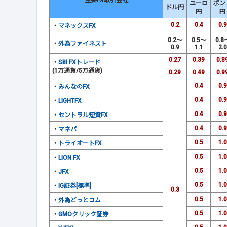
主要FX取引会社
ユーロ
ポン
ドル円
円
円
0.2
0.4
0.9
・
マネックスFX
0.2～
0.5～
0.8
・
外為ファイネスト
0.9
1.1
2.0
0.27
0.39
0.8
・
SBI FXトレード
(1万通貨/5万通貨)
0.29
0.49
0.9
0.4
0.9
・
みんなのFX
0.4
0.9
・
LIGHTFX
0.4
0.9
・
セントラル短資FX
0.4
0.9
・
マネパ
0.5
1.0
・
トライオートFX
0.5
1.0
・
LION FX
0.5
1.0
・
JFX
0.5
1.0
・
IG証券[標準]
0.3
0.5
1.0
・
外為どっとコム
0.5
1.0
・
GMOクリック証券