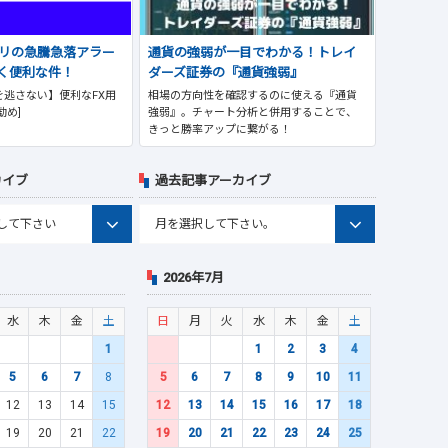
プリの急騰急落アラー
通貨の強弱が一目でわかる！トレイ
く便利な件！
ダーズ証券の『通貨強弱』
逃さない】便利なFX用
相場の方向性を確認するのに使える『通貨
勧め]
強弱』。チャート分析と併用することで、
きっと勝率アップに繋がる！
カイブ
過去記事アーカイブ
2026年7月
水
木
金
土
日
月
火
水
木
金
土
1
1
2
3
4
5
6
7
8
5
6
7
8
9
10
11
12
13
14
15
12
13
14
15
16
17
18
19
20
21
22
19
20
21
22
23
24
25