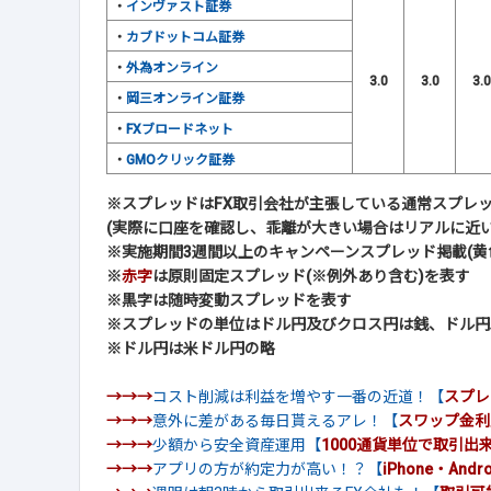
・
インヴァスト証券
・
カブドットコム証券
・
外為オンライン
3.0
3.0
3.0
・
岡三オンライン証券
・
FXブロードネット
・
GMOクリック証券
※スプレッドはFX取引会社が主張している通常スプレ
(実際に口座を確認し、乖離が大きい場合はリアルに近い
※実施期間3週間以上のキャンペーンスプレッド掲載(黄
※
赤字
は原則固定スプレッド(※例外あり含む)を表す
※黒字は随時変動スプレッドを表す
※スプレッドの単位はドル円及びクロス円は銭、ドル円以
※ドル円は米ドル円の略
→→→
コスト削減は利益を増やす一番の近道！【
スプレ
→→→
意外に差がある毎日貰えるアレ！【
スワップ金利
→→→
少額から安全資産運用【
1000通貨単位で取引出
→→→
アプリの方が約定力が高い！？【
iPhone・And