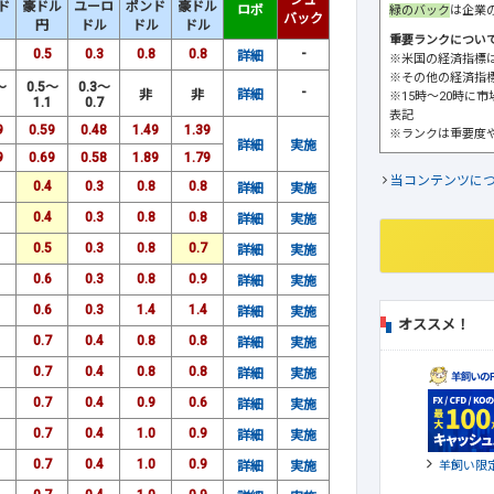
シュ
ド
豪ドル
ユーロ
ポンド
豪ドル
ロボ
緑のバック
は企業
バック
円
ドル
ドル
ドル
重要ランクについ
0.5
0.3
0.8
0.8
-
詳細
※米国の経済指標
※その他の経済指
～
0.5～
0.3～
-
非
非
詳細
※15時～20時に
1.1
0.7
表記
9
0.59
0.48
1.49
1.39
※ランクは重要度
詳細
実施
9
0.69
0.58
1.89
1.79
当コンテンツに
0.4
0.3
0.8
0.8
詳細
実施
0.4
0.3
0.8
0.8
詳細
実施
0.5
0.3
0.8
0.7
詳細
実施
0.6
0.3
0.8
0.9
詳細
実施
0.6
0.3
1.4
1.4
詳細
実施
オススメ！
0.7
0.4
0.8
0.8
詳細
実施
0.7
0.4
0.8
0.8
詳細
実施
0.7
0.4
0.9
0.6
詳細
実施
0.7
0.4
1.0
0.9
詳細
実施
0.7
0.4
1.0
0.9
羊飼い限
詳細
実施