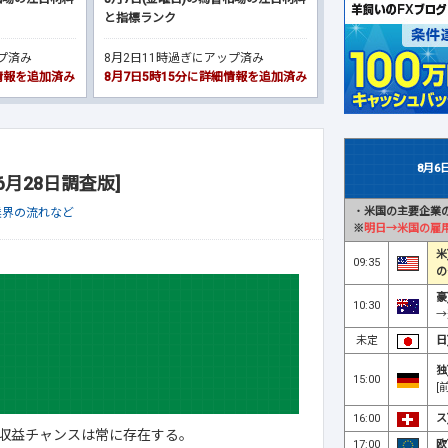
と指標ランク
ップ済み
8月2日11時過ぎにアップ済み
細情報を追加済み
8月7日5時15分に詳細情報を追加済み
8月6
6月28日調査版]
・
米国の主要企業の
業界の流れなど
※
明日→米国の雇
米
09:35
の
豪
10:30
→
未定
日
独
15:00
[
16:00
ス
収益チャンスは常に存在する。
17:00
欧