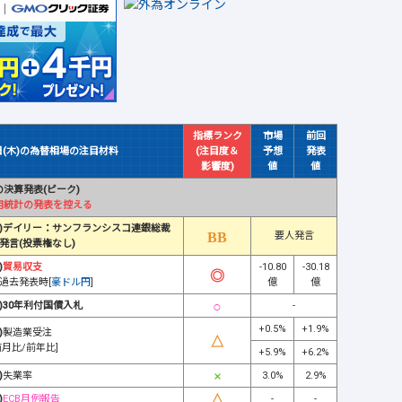
指標ランク
市場
前回
日(木)の為替相場の注目材料
(注目度＆
予想
発表
影響度)
値
値
決算発表(ピーク)
用統計の発表を控える
)デイリー：サンフランシスコ連銀総裁
要人発言
発言(投票権なし)
)
貿易収支
-10.80
-30.18
過去発表時[
豪ドル円
]
億
億
)30年利付国債入札
-
+0.5%
+1.9%
)
製造業受注
前月比/前年比]
+5.9%
+6.2%
)
失業率
3.0%
2.9%
)
ECB月例報告
-
-