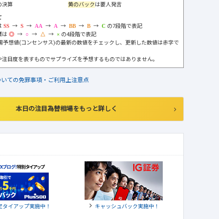
の決算
黄のバック
は要人発言
て
は
→
→
→
→
→
→
の7段階で表記
標は
→
→
→
の4段階で表記
市場予想値(コンセンサス)の最新の数値をチェックし、更新した数値は赤字で
や注目度を表すものでサプライズを予想するものではありません。
ついての免罪事項・ご利用上注意点
本日の注目為替相場をもっと詳しく
定タイアップ実施中！
キャッシュバック実施中！