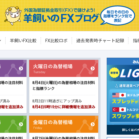
ン
羊飼いFX比較
FX比較ロボ
過去発表時チャート記録
指
相場の注目材料
8月4日(火曜日)の為替相場の注目材料
と指標ランク
ップ済み
8月2日11時過ぎにアップ済み
細情報を追加済み
8月4日5時15分に詳細情報を追加済み
相場の注目材料
8月7日(金曜日)の為替相場の注目材料