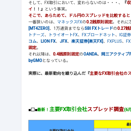
そして、FX取引において、変わらないのは・・・、
『
収
イ
！！』
という事実。
そこで、あらためて、ドル円のスプレッドを比較すると
一番狭いのは、
マネックスFX
の
0.2銭原則固定
。それに
[MT4ZERO]
、1万通貨までなら
SBI FXトレード
の
0.27
トナーズ
、
トライオートFX
、
FXブロードネット
、
IG証券
コム
、
LION FX
、
JFX
、
楽天証券[楽天FX]
、
FXPLUS
、
FX
固定
。
それ以降は、
0.4銭原則固定
の
OANDA
、
岡三アクティブF
byGMO
となっている。
実際に、最新動向を織り込んだ『
主要なFX取引会社の
主要FX取引会社
スプレッド調査
■□■
最新！
(6
最