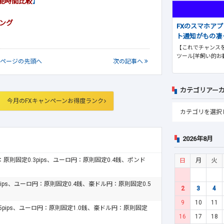
能時間比較
】
キング
FXのスマホア
ト通知がもの凄
【これでチャンスを
ツール[羊飼い的お
ページの
先頭へ
次
の記事
へ
カテゴリアー
今月のFXキャンペーンお得度ランク
2026年8月
ドル：原則固定0.3pips、ユーロ円：原則固定0.4銭、ポンド
日
月
火
pips、ユーロ円：原則固定0.4銭、豪ドル円：原則固定0.5
2
3
4
9
10
11
.5pips、ユーロ円：原則固定1.0銭、豪ドル円：原則固定
16
17
18