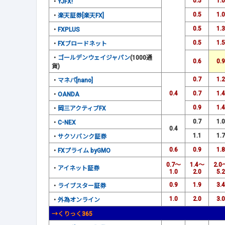
0.5
1.0
・
YJFX!
0.5
1.0
・
楽天証券[楽天FX]
0.5
1.3
・
FXPLUS
0.5
1.5
・
FXブロードネット
・
ゴールデンウェイジャパン
(1000通
0.6
0.9
貨)
0.7
1.2
・
マネパ[nano]
0.4
0.7
1.4
・
OANDA
0.9
1.4
・
岡三アクティブFX
0.7
1.0
・
C-NEX
0.4
1.1
1.7
・
サクソバンク証券
0.6
0.9
1.8
・
FXプライム byGMO
0.7～
1.4～
2.0
・
アイネット証券
1.0
2.0
5.2
0.9
1.9
3.4
・
ライブスター証券
1.0
2.0
3.0
・
外為オンライン
→くりっく365