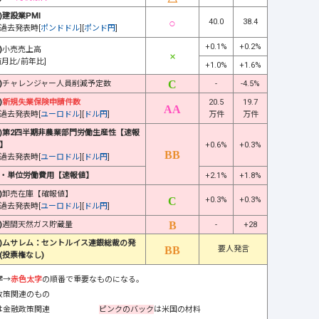
)建設業PMI
40.0
38.4
過去発表時[
ポンドドル
][
ポンド円
]
+0.1%
+0.2%
)
小売売上高
前月比/前年比]
+1.0%
+1.6%
)
チャレンジャー人員削減予定数
-
-4.5%
)
新規失業保険申請件数
20.5
19.7
過去発表時[
ユーロドル
][
ドル円
]
万件
万件
)第2四半期非農業部門労働生産性【速報
】
+0.6%
+0.3%
過去発表時[
ユーロドル
][
ドル円
]
・単位労働費用【速報値】
+2.1%
+1.8%
)
卸売在庫【確報値】
+0.3%
+0.3%
過去発表時[
ユーロドル
][
ドル円
]
)
週間天然ガス貯蔵量
-
+28
)ムサレム：セントルイス連銀総裁の発
要人発言
(投票権なし)
字
→
赤色太字
の順番で重要なものになる。
政策関連のもの
は金融政策関連
ピンクのバック
は米国の材料