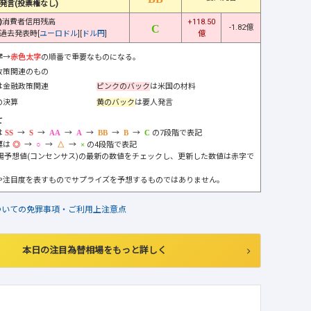
発言(投票権なし)
)
消費者信用残高
+118.50
-1.82億
過去発表時[
ユーロドル
][
ドル円
]
億
字
→
赤色太字
の順番で重要なものになる。
政策関連のもの
は金融政策関連
ピンクのバック
は米国の材料
の決算
黄のバック
は要人発言
て
は
→
→
→
→
→
→
の7段階で表記
標は
→
→
→
の4段階で表記
市場予想値(コンセンサス)の最新の数値をチェックし、更新した数値は赤字で
や注目度を表すものでサプライズを予想するものではありません。
ついての免罪事項・ご利用上注意点
本日の注目為替相場をもっと詳しく