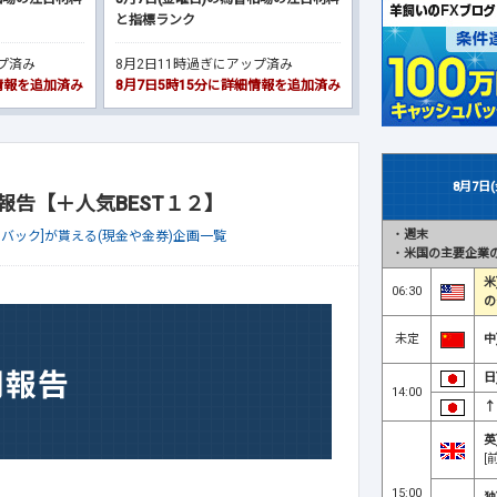
と指標ランク
ップ済み
8月2日11時過ぎにアップ済み
細情報を追加済み
8月7日5時15分に詳細情報を追加済み
8月7日
報告【＋人気BEST１２】
・
週末
ュバック]が貰える(現金や金券)企画一覧
・
米国の主要企業の
米
06:30
の
未定
中
日
14:00
↑
英
[
15:00