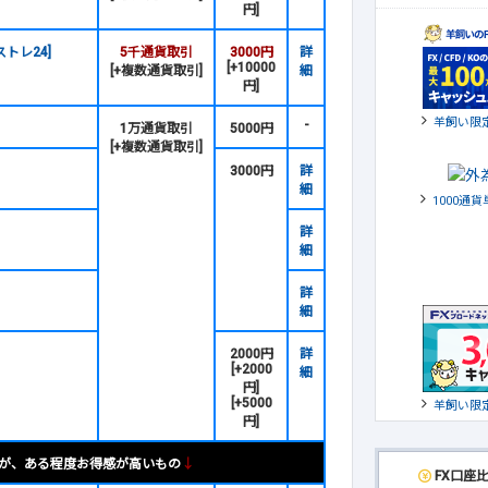
円]
トレ24]
5千通貨取引
3000円
詳
[+10000
[+複数通貨取引]
細
円]
羊飼い限
-
1万通貨取引
5000円
[+複数通貨取引]
3000円
詳
細
1000通
詳
細
詳
細
2000円
詳
[+2000
細
円]
[+5000
羊飼い限
円]
が、ある程度お得感が高いもの
↓
FX口座