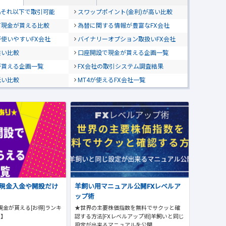
位&それ以下で取引可能
スワップポイント(金利)が高い比較
て現金が貰える比較
為替に関する情報が豊富なFX会社
使いやすいFX会社
バイナリーオプション取扱いFX会社
狭い比較
口座開設で現金が貰える企画一覧
が貰える企画一覧
FX会社の取引システム調査結果
低い比較
MT4が使えるFX会社一覧
で現金入金や開設だけ
羊飼い用マニュアル公開FXレベルア
ップ術
現金が貰える[お得]ランキ
★世界の主要株価指数を無料でサクッと確
版】
認する方法[FXレベルアップ術]羊飼いと同じ
設定が出来るマニュアルを公開