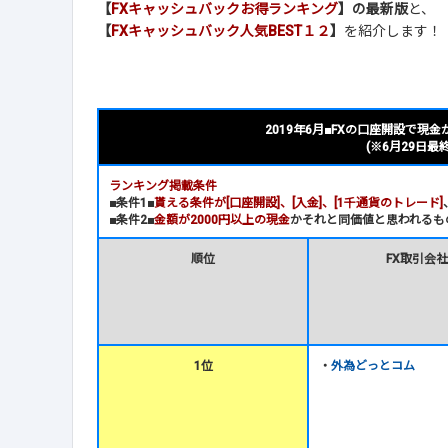
【
FXキャッシュバックお得ランキング
】の最新版
と、
【
FXキャッシュバック人気BEST１２
】
を紹介します！
2019年6月■FXの口座開設で現金
(※6月29日最
ランキング掲載条件
■条件1■
貰える条件が[口座開設]、[入金]、[1千通貨のトレード]
■条件2■
金額が2000円以上の現金
かそれと同価値と思われるも
順位
FX取引会
1位
・
外為どっとコム