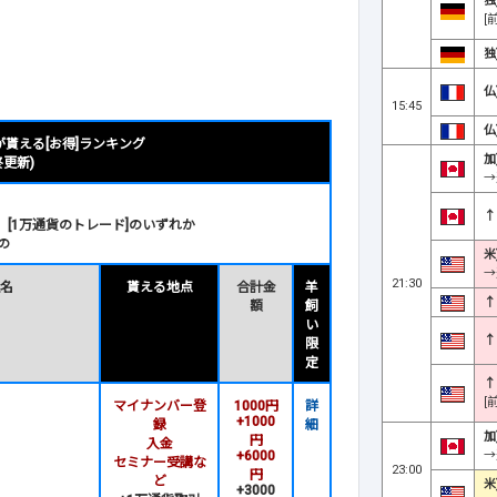
独
[
独
仏
15:45
仏
が貰える[お得]ランキング
加
終更新)
→
↑
、[1万通貨のトレード]のいずれか
の
米
→
21:30
社名
貰える地点
合計金
羊
↑
額
飼
い
↑
限
定
↑
[
マイナンバー登
1000円
詳
+1000
録
細
加
円
入金
→
+6000
セミナー受講な
23:00
円
ど
米
+3000