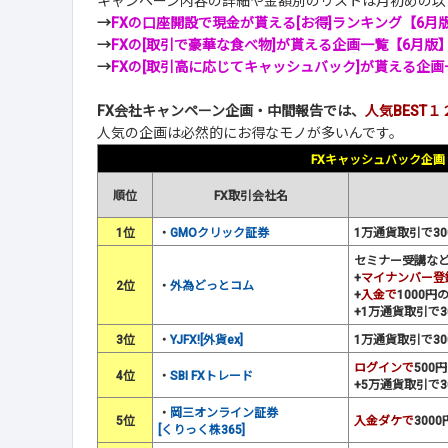
キャンペーン内容の詳細や金額別のリストは月初めの以
→
FXの口座開設で現金が貰える[お得]ランキング【6月
→
FXの[取引で豪華な食べ物]が貰える企画一覧【6月版
→
FXの[取引高に応じてキャッシュバック]が貰える企画
FX会社キャンペーン企画・中間報告では、
人気BEST１
人気の企画は必然的にお得なモノが多いんです。
FXキャッシュバック企画
順位
FX取引会社名
1位
・
GMOクリック証券
1万通貨取引で30
セミナー受講など
+
マイナンバー登
2位
・
外為どっとコム
+
入金で
1000円
+1万通貨取引で3
3位
・
YJFX![外貨ex]
1万通貨取引で30
ログインで
500
4位
・
SBI FXトレード
+5万通貨取引で3
・
岡三オンライン証券
5位
入金ダケで
300
[くりっく株365]