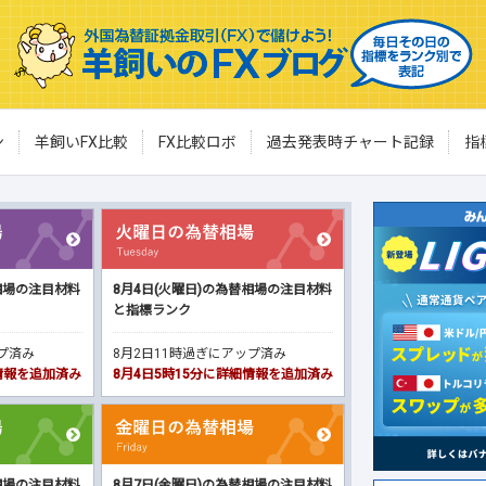
ン
羊飼いFX比較
FX比較ロボ
過去発表時チャート記録
指
相場の注目材料
8月4日(火曜日)の為替相場の注目材料
と指標ランク
ップ済み
8月2日11時過ぎにアップ済み
細情報を追加済み
8月4日5時15分に詳細情報を追加済み
相場の注目材料
8月7日(金曜日)の為替相場の注目材料