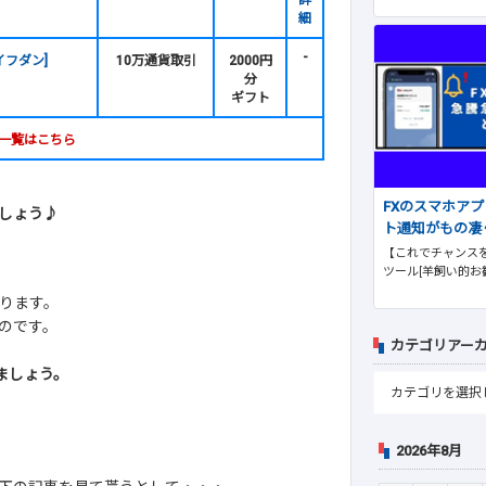
詳
細
-
イフダン]
10万通貨取引
2000円
分
ギフト
一覧はこちら
FXのスマホア
しょう♪
ト通知がもの凄
【これでチャンスを
ツール[羊飼い的お
ります。
のです。
カテゴリアー
ましょう。
2026年8月