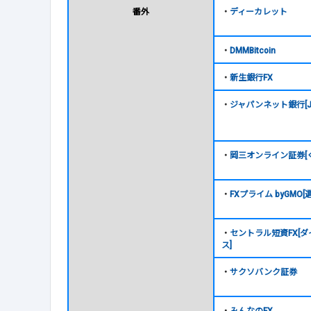
番外
・
ディーカレット
・
DMMBitcoin
・
新生銀行FX
・
ジャパンネット銀行[JNB
・
岡三オンライン証券[く
・
FXプライム byGMO[
・
セントラル短資FX[
ス]
・
サクソバンク証券