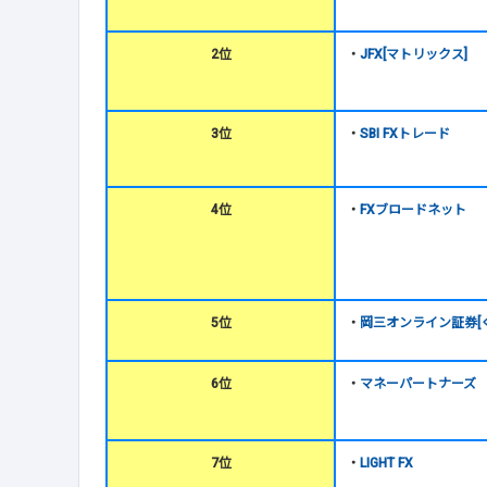
2位
・
JFX[マトリックス]
3位
・
SBI FXトレード
4位
・
FXブロードネット
5位
・
岡三オンライン証券[く
6位
・
マネーパートナーズ
7位
・
LIGHT FX