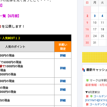
下の記事を見て貰うとして・・・、
日
月
火
版】
】
一覧【6月版】
2
3
4
9
10
11
２
を公表します！
16
17
18
23
24
25
・人気BEST１２
30
31
羊飼い
人気のポイント
限定
00円の現金
詳細
で6000円の現金
録で
1000円の現金
詳細
最新キャッシ
の現金
000円の現金
マークは羊飼
00円の現金
詳細
最新情報：8月3
円の現金
詳細
000円の現金
▼8月更新分
ゴールデン
[FXTFMT4][FXTFG
0円の現金
詳細
ゴールデンウェ