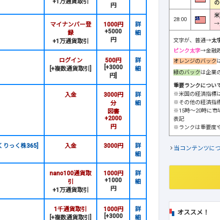
+1万通貨取引
の
円
米
28:00
→
マイナンバー登
1000円
詳
+5000
録
細
円
文字が、普通→
太
+1万通貨取引
ピンク太字
→金融
ログイン
500円
詳
オレンジのバック
[+3000
[+複数通貨取引]
細
緑のバック
は企業
円]
重要ランクについ
※米国の経済指標
入金
3000円
詳
※その他の経済指
分
細
※15時～20時に
図書
+2000
表記
円
※ランクは重要度
りっく株365]
入金
3000円
詳
当コンテンツに
細
nano100通貨取
1000円
詳
+1000
引
細
円
+1万通貨取引
1千通貨取引
1000円
詳
オススメ！
[+3000
[+複数通貨取引]
細