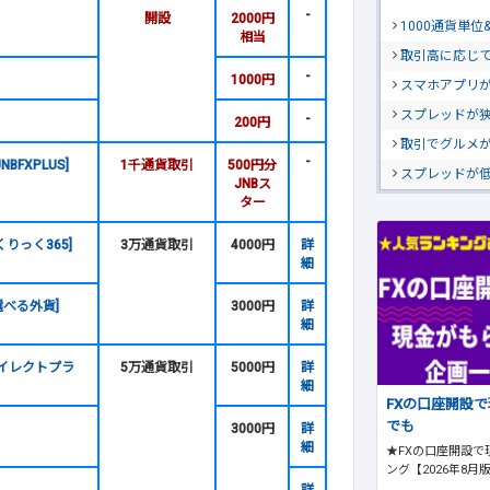
-
開設
2000円
1000通貨単
相当
取引高に応じ
-
1000円
スマホアプリが
スプレッドが
-
200円
取引でグルメ
-
FXPLUS]
1千通貨取引
500円分
スプレッドが
JNBス
ター
りっく365]
3万通貨取引
4000円
詳
細
選べる外貨]
3000円
詳
細
ダイレクトプラ
5万通貨取引
5000円
詳
細
FXの口座開設
でも
3000円
詳
細
★FXの口座開設で
ング【2026年8月