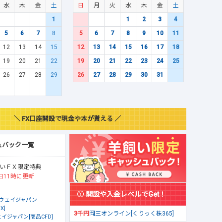
水
木
金
土
日
月
火
水
木
金
土
1
1
2
3
4
5
6
7
8
5
6
7
8
9
10
11
12
13
14
15
12
13
14
15
16
17
18
19
20
21
22
19
20
21
22
23
24
25
26
27
28
29
26
27
28
29
30
31
＼ FX口座開設で現金や本が貰える ／
ュバック一覧
いＦＸ限定特典
日11時に更新
開設や入金レベルでGet！
ウェイジャパン
X]
3千円
岡三オンライン[くりっく株365]
イジャパン[商品CFD]