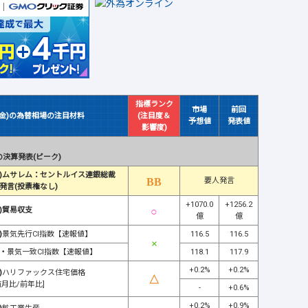
指標ランク
市場
前回
(金)の為替相場の注目材料
(注目度＆
予想値
発表値
影響度)
決算発表(ピーク)
)ムサレム：セントルイス連銀総裁
要人発言
発言(投票権なし)
+1070.0
+1256.2
)貿易収支
億
億
)
景気先行CI指数【速報値】
116.5
116.5
・
景気一致CI指数【速報値】
118.1
117.9
+0.2%
+0.2%
)
ハリファックス住宅価格
前月比/前年比]
-
+0.6%
+0.2%
+0.9%