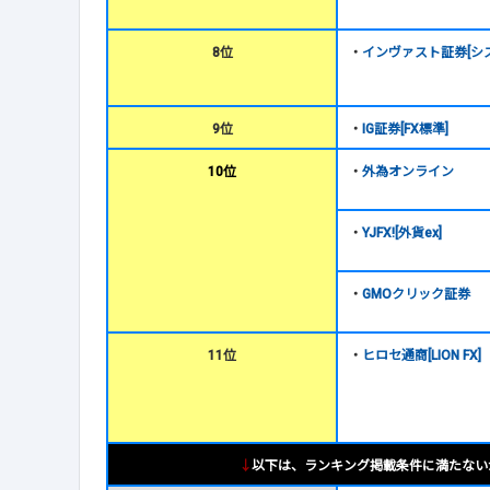
8位
・
インヴァスト証券[シス
9位
・
IG証券[FX標準]
10位
・
外為オンライン
・
YJFX![外貨ex]
・
GMOクリック証券
11位
・
ヒロセ通商[LION FX]
↓
以下は、ランキング掲載条件に満たない