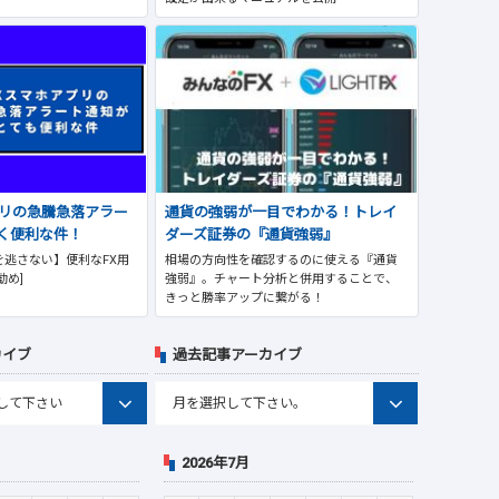
プリの急騰急落アラー
通貨の強弱が一目でわかる！トレイ
く便利な件！
ダーズ証券の『通貨強弱』
逃さない】便利なFX用
相場の方向性を確認するのに使える『通貨
勧め]
強弱』。チャート分析と併用することで、
きっと勝率アップに繋がる！
カイブ
過去記事アーカイブ
2026年7月