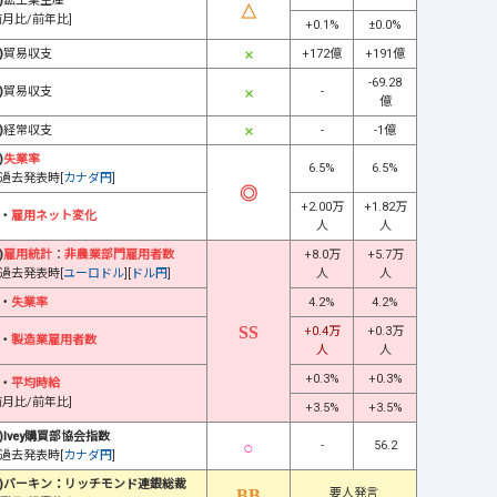
)
鉱工業生産
前月比/前年比]
+0.1%
±0.0%
)
貿易収支
+172億
+191億
-69.28
)
貿易収支
-
億
)
経常収支
-
-1億
)
失業率
6.5%
6.5%
過去発表時[
カナダ円
]
+2.00万
+1.82万
・
雇用ネット変化
人
人
)
雇用統計
：
非農業部門雇用者数
+8.0万
+5.7万
過去発表時[
ユーロドル
][
ドル円
]
人
人
・
失業率
4.2%
4.2%
+0.4万
+0.3万
・
製造業雇用者数
人
人
+0.3%
+0.3%
・
平均時給
前月比/前年比]
+3.5%
+3.5%
)Ivey購買部協会指数
-
56.2
過去発表時[
カナダ円
]
)バーキン：リッチモンド連銀総裁
要人発言