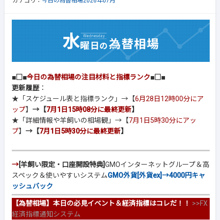
カテゴリ：
今日の為替相場2026年07月
■□■
今日の為替相場の注目材料と指標ランク
■□■
更新履歴
：
★「スケジュール表と指標ランク」→【
6月28日12時00分にア
ップ
】
→【
7月1日15時08分に最終更新
】
★「詳細情報や羊飼いの相場観」→【
7月1日5時30分にアッ
プ
】
→【
7月1日5時30分に最終更新
】
→
[羊飼い限定・口座開設特典]
GMOインターネットグループ＆高
スペック＆使いやすいシステム
GMO外貨[外貨ex]→4000円キャ
ッシュバック
【為替相場】本日の必見イベント＆経済指標はコレだ！！
>>
FX
経済指標通知システム