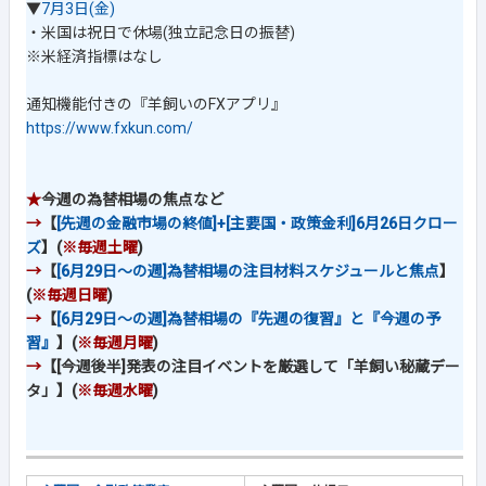
▼
7月3日(金)
・米国は祝日で休場(独立記念日の振替)
※米経済指標はなし
通知機能付きの『羊飼いのFXアプリ』
https://www.fxkun.com/
★
今週の為替相場の焦点など
→
【
[先週の金融市場の終値]+[主要国・政策金利]6月26日クロー
ズ
】(
※毎週土曜
)
→
【
[6月29日～の週]為替相場の注目材料スケジュールと焦点
】
(
※毎週日曜
)
→
【
[6月29日～の週]為替相場の『先週の復習』と『今週の予
習』
】(
※毎週月曜
)
→
【[今週後半]発表の注目イベントを厳選して「羊飼い秘蔵デー
タ」】(
※毎週水曜
)