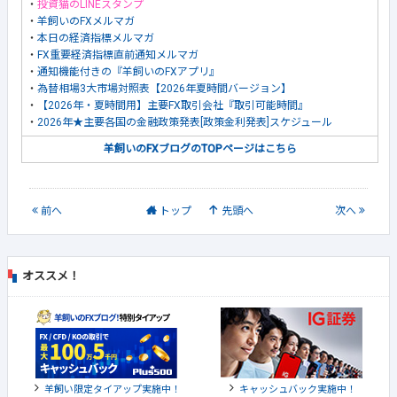
・
投資猫のLINEスタンプ
・
羊飼いのFXメルマガ
・
本日の経済指標メルマガ
・
FX重要経済指標直前通知メルマガ
・
通知機能付きの『羊飼いのFXアプリ』
・
為替相場3大市場対照表【2026年夏時間バージョン】
・
【2026年・夏時間用】主要FX取引会社『取引可能時間』
・
2026年★主要各国の金融政策発表[政策金利発表]スケジュール
羊飼いのFXブログのTOPページはこちら
前
へ
トップ
先頭へ
次
へ
オススメ！
羊飼い限定タイアップ実施中！
キャッシュバック実施中！