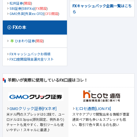
松井証券
(
開設
)
FXキャッシュバック企画一覧はこち
SBI証券[SBIFXα]
(
FX開設
)
ら
GMO外貨[外貨ex CFD]
(
CFD開設
)
FXの本
ひまわり証券
(
開設
)
FXキャッシュバックお得順
FX口座開設現金還元全リスト
羊飼いが実際に使用しているFX口座はコレ！
GMOクリック証券[FXネオ]
ヒロセ通商[LION FX]
米ドル円のスプレッドは0.2銭で、ユー
スマホアプリで閲覧出来る情報が豊富
ロドルは0.3pips(原則固定、例外あり)
通貨ペア数も多い＆スプレッドも低
チャートも見やすく、取引ツールも使
い、取引で色々貰えるのも良い
いやすい！スキャルに最適♪