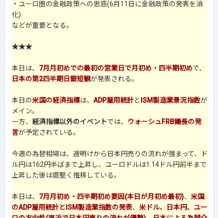
・ユーロ圏の金融政策への思惑(6月11日に金融政策の発表を消
化)
などが重要となる。
★★★
本日は、
7月月初めでの最初の営業日で月初め・四半期初め
で、
日本の第2四半期日銀短観
が発表される。
本日の
米国の経済指標
は、
ADP雇用統計
と
ISM製造業景況指数
が
メイン。
一方、
経済指標以外のイベント
では、
ウォーシュFRB議長の発
言
が予定されている。
今週の為替相場は、週明けから日本円売りの流れが強まって、ド
ル円は162円半ばまで上昇し、ユーロドルは1.14ドル円前半まで
上昇した後は底堅く推移している。
本日は、
7月月初め・四半期初め要因(本日が月初め最初)
、
米国
のADP雇用統計とISM製造業指数の発表
、
米ドル、日本円、ユー