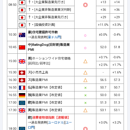
↑・
[大企業製造業先行き]
+13
+14
08:50
↑・
[大企業非製造業業況判断]
+36
+36
↑・
[大企業非製造業先行き]
+29
+29
↑・
[設備投資計画]
+11.0%
+3.3%
豪)住宅建設許可件数
10:30
±0.0%
-3.4%
→過去発表時[
豪ドル円
]
中)RatingDog(旧財新)製造業
10:45
52.0
51.8
PMI
+0.1%
-0.6%
英)
ネーションワイド住宅価格
15:00
[前月比/前年比]
+2.5%
+1.7%
15:30
ス)
小売売上高
-
+1.6%
16:30
ス)
製造業PMI
56.5
57.3
16:50
仏)
製造業PMI【改定値】
50.7
50.7
16:55
独)
製造業PMI【改定値】
50.0
50.0
17:00
欧)
製造業PMI【改定値】
51.3
51.3
17:30
英)
製造業PMI【改定値】
53.1
53.1
欧)
消費者物価指数【速報値】
→過去発表時[
ユーロドル
][
ユー
+3.0%
+3.2%
ロ円
]
18:00