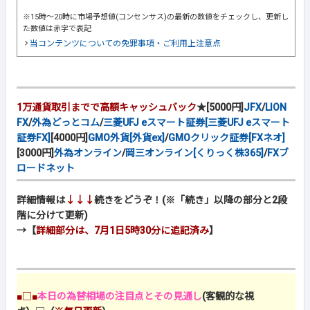
※15時～20時に市場予想値(コンセンサス)の最新の数値をチェックし、更新し
た数値は赤字で表記
当コンテンツについての免罪事項・ご利用上注意点
1万通貨取引までで高額キャッシュバック
★[5000円]
JFX
/
LION
FX
/
外為どっとコム
/
三菱UFJ eスマート証券[三菱UFJ eスマート
証券FX]
[4000円]
GMO外貨[外貨ex]
/
GMOクリック証券[FXネオ]
[3000円]
外為オンライン
/
岡三オンライン[くりっく株365]
/
FXブ
ロードネット
詳細情報は
↓↓↓
続きをどうぞ！(※「続き」以降の部分と2段
階に分けて更新)
→【
詳細部分は、7月1日5時30分に追記済み
】
■□■
本日の為替相場の注目点とその見通し
(客観的な視