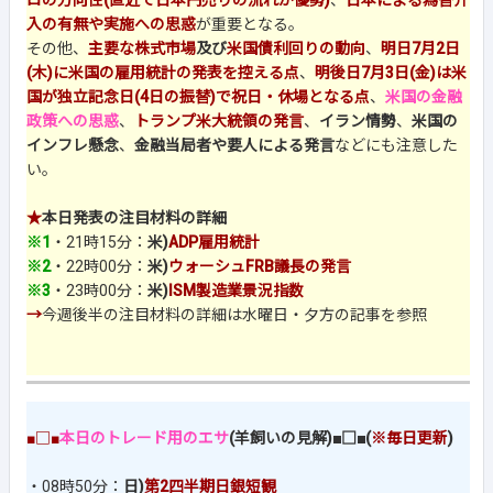
ロの方向性(直近で日本円売りの流れが優勢)
、
日本による為替介
入の有無や実施への思惑
が重要となる。
その他、
主要な株式市場
及び
米国債利回りの動向
、
明日7月2日
(木)に米国の雇用統計の発表を控える点
、
明後日7月3日(金)は米
国が独立記念日(4日の振替)で祝日・休場となる点
、
米国の金融
政策への思惑
、
トランプ米大統領の発言
、
イラン情勢
、
米国の
インフレ懸念
、
金融当局者や要人による発言
などにも注意した
い。
★
本日発表の注目材料の詳細
※1
・21時15分：
米)
ADP雇用統計
※2
・22時00分：
米)
ウォーシュFRB議長の発言
※3
・23時00分：
米)
ISM製造業景況指数
→
今週後半の注目材料の詳細は水曜日・夕方の記事を参照
■□■
本日のトレード用のエサ
(羊飼いの見解)■□■(
※毎日更新
)
・08時50分：
日)
第2四半期日銀短観