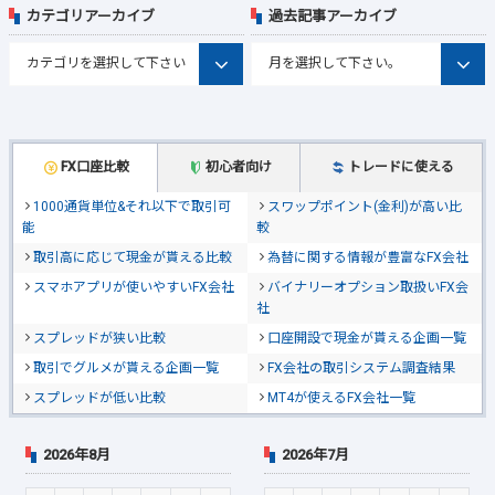
カテゴリアーカイブ
過去記事アーカイブ
FX口座比較
初心者向け
トレードに使える
1000通貨単位&それ以下で取引可
スワップポイント(金利)が高い比
能
較
取引高に応じて現金が貰える比較
為替に関する情報が豊富なFX会社
スマホアプリが使いやすいFX会社
バイナリーオプション取扱いFX会
社
スプレッドが狭い比較
口座開設で現金が貰える企画一覧
取引でグルメが貰える企画一覧
FX会社の取引システム調査結果
スプレッドが低い比較
MT4が使えるFX会社一覧
2026年8月
2026年7月