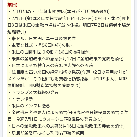
業日)
・7月月初め・四半期初め要因(本日が7月月初め最初)
・7月3日(金)は米国が独立記念日(4日の振替)で祝日・休場(明後
日3日は米国の金融市場は軒並み休場。明日7月2日は債券市場が
短縮取引)
・米ドル、日本円、ユーロの方向性
・主要な株式市場(米国中心)の動向
・米国の国債利回りの動向(米国の長期金利)
・米国の金融政策への思惑(6月17日に金融政策の発表を消化)
・日本による為替介入の有無や実施への思惑
・注目度の高い米国の経済指標の発表(今週→2日の雇用統計が
メインだが、その他にも消費者信頼感指数、JOLTS求人、ADP
雇用統計、ISM製造業指数の発表あり)
・トランプ米大統領の発言
・イラン情勢
・米国のインフレ懸念
・金融当局者や要人による発言(FRB高官や日銀役員の発言に注
目。今週7月1日にウォーシュFRB議長の発言あり)
・日本の金融政策への思惑(6月16日に金融政策の発表を消化)
・原油と金を中心とした商品市場の動向