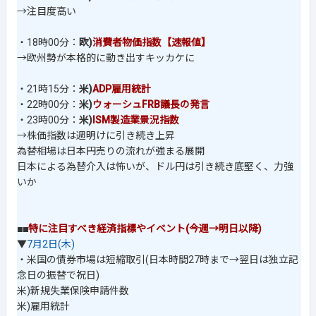
→注目度高い
・18時00分：
欧)
消費者物価指数【速報値】
→欧州勢が本格的に動き出すキッカケに
・21時15分：
米)
ADP雇用統計
・22時00分：
米)
ウォーシュFRB議長の発言
・23時00分：
米)
ISM製造業景況指数
→株価指数は週明けに引き続き上昇
為替相場は日本円売りの流れが強まる展開
日本による為替介入は怖いが、ドル円は引き続き底堅く、力強
いか
■■
特に注目すべき経済指標やイベント(今週→明日以降)
▼
7月2日(木)
・米国の債券市場は短縮取引(日本時間27時まで→翌日は独立記
念日の振替で祝日)
米)新規失業保険申請件数
米)雇用統計