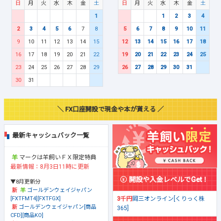
日
月
火
水
木
金
土
日
月
火
水
木
金
土
1
1
2
3
4
2
3
4
5
6
7
8
5
6
7
8
9
10
11
9
10
11
12
13
14
15
12
13
14
15
16
17
18
16
17
18
19
20
21
22
19
20
21
22
23
24
25
23
24
25
26
27
28
29
26
27
28
29
30
31
30
31
＼ FX口座開設で現金や本が貰える ／
最新キャッシュバック一覧
マークは羊飼いＦＸ限定特典
最新情報：8月3日11時に更新
開設や入金レベルでGet！
▼8月更新分
ゴールデンウェイジャパン
[FXTFMT4][FXTFGX]
3千円
岡三オンライン[くりっく株
ゴールデンウェイジャパン[商品
365]
CFD][商品KO]