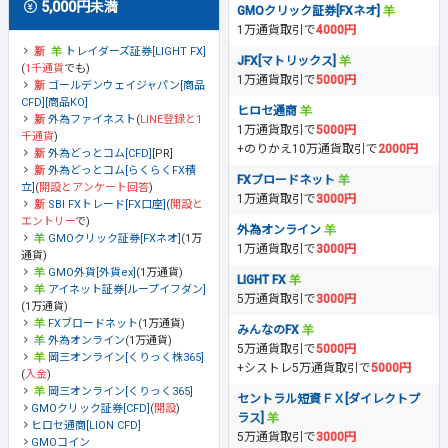
5,000円未満
GMOクリック証券[FXネオ]
1万通貨取引で
4000円
トレイダーズ証券[LIGHT FX]
JFX[マトリックス]
(
1千通貨
でも)
1万通貨取引で
5000円
ゴールデンウェイジャパン[商品
CFD][商品KO]
ヒロセ通商
外為ファイネスト
(
LINE登録と1
1万通貨取引で
5000円
千通貨
)
+のりかえ10万通貨取引で
2000円
外為どっとコム[CFD]
[PR]
外為どっとコム[らくらくFX積
FXブロードネット
立]
(
開設とアンケート回答
)
1万通貨取引で
3000円
SBI FXトレード[FX口座]
(
開設と
エントリー
で)
外為オンライン
GMOクリック証券[FXネオ]
(1万
1万通貨取引で
3000円
通貨)
GMO外貨[外貨ex]
(1万通貨)
LIGHT FX
アイネット証券[ループイフダン]
5万通貨取引で
3000円
(1万通貨)
FXブロードネット
(1万通貨)
みんなのFX
外為オンライン
(1万通貨)
5万通貨取引で
5000円
岡三オンライン[くりっく株365]
+シストレ5万通貨取引で
5000円
(
入金
)
岡三オンライン[くりっく365]
セントラル短資ＦＸ[ダイレクトプ
GMOクリック証券[CFD]
(
開設
)
ラス]
ヒロセ通商[LION CFD]
5万通貨取引で
3000円
GMOコイン