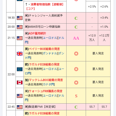
↑・
消費者物価指数【速報値】
+2.5%
+2.6%
【コア】
米)
チャレンジャー人員削減予
18:30
-
+3.4%
定数
20:00
米)
MBA住宅ローン申請指数
-
+1.0%
米)
ADP雇用統計
+12.0
+12.2万
21:15
→過去発表時[
ユーロドル
][
ドル
万人
人
円
]
英)
ベイリーBOE総裁の発言
→過去発表時[
ポンドドル
][
ポン
要人発言
ド円
]
欧)
ラガルドECB総裁の発言
→過去発表時[
ユーロドル
][
ユー
要人発言
ロ円
]
22:00
加)
マックレムBOC総裁の発言
要人発言
→過去発表時[
カナダ円
]
米)
ウォーシュFRB議長の発言
→過去発表時[
ユーロドル
][
ドル
要人発言
円
]
22:45
米)
製造業PMI【改定値】
55.7
55.7
欧)
ラガルドECB総裁の発言