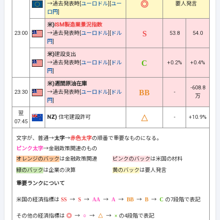
→過去発表時[
ユーロドル
][
ユー
要人発言
ロ円
]
米)
ISM製造業景況指数
23:00
→過去発表時[
ユーロドル
][
ドル
53.8
54.0
円
]
米)
建設支出
→過去発表時[
ユーロドル
][
ドル
+0.2%
+0.4%
円
]
米)週間原油在庫
-608.8
23:30
→過去発表時[
ユーロドル
][
ドル
-
万
円
]
翌
NZ)
住宅建設許可
-
+10.9%
07:45
文字が、普通→
太字
→
赤色太字
の順番で重要なものになる。
ピンク太字
→金融政策関連のもの
オレンジのバック
は金融政策関連
ピンクのバック
は米国の材料
緑のバック
は企業の決算
黄のバック
は要人発言
重要ランクについて
米国の経済指標は
→
→
→
→
→
→
の7段階で表記
その他の経済指標は
→
→
→
の4段階で表記