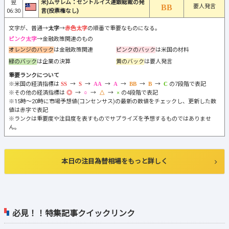
翌
米)ムサレム：セントルイス連銀総裁の発
要人発言
06:30
言(投票権なし)
文字が、普通→
太字
→
赤色太字
の順番で重要なものになる。
ピンク太字
→金融政策関連のもの
オレンジのバック
は金融政策関連
ピンクのバック
は米国の材料
緑のバック
は企業の決算
黄のバック
は要人発言
重要ランクについて
※米国の経済指標は
→
→
→
→
→
→
の7段階で表記
※その他の経済指標は
→
→
→
の4段階で表記
※15時～20時に市場予想値(コンセンサス)の最新の数値をチェックし、更新した数
値は赤字で表記
※ランクは重要度や注目度を表すものでサプライズを予想するものではありませ
ん。
本日の注目為替相場をもっと詳しく
必見！！特集記事クイックリンク