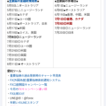
■
主要国の金融政策発表
■
■主要国の休場日■
5月5日△オーストラリア
6月1日■ニュージーランド
5月27日△ニュージーランド
6月8日■オーストラリア
6月10日■カナダ
6月19日■香港、中国、米国
6月11日■ユーロ圏
7月1日◎香港、カナダ
6月16日■オーストラリア、日本
7月3日◎米国
6月17日■米国
7月10日◎ニュージーランド
6月18日■スイス、英国
7月20日◎日本
7月8日◎ニュージーランド
7月15日◎カナダ
7月23日◎ユーロ圏
7月29日◎米国
7月30日◎英国
7月31日◎日本
8月11日★オーストラリア
便利ツール
・
重要指標の過去発表時のチャート早見表
・
FX(外国為替)重要指標直前通知システム
・
FX口座開設キャンペーン一覧
・
今月の
FXキャンペーン凄い順
・
FX比較ロボ
・LINE@ID：@forex
・
羊飼いのLINEスタンプ