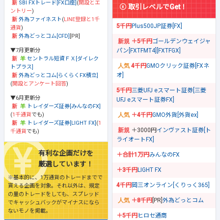
SBI FXトレード[FX口座]
(
開設とエ
取引レベルでGet！
ントリー
)
外為ファイネスト
(
LINE登録と1千
5千円
Plus500JP証券[FX]
通貨
)
外為どっとコム[CFD]
[PR]
＋5千円
ゴールデンウェイジャ
▼7月更新分
パン[FXTFMT4][FXTFGX]
セントラル短資ＦＸ[ダイレク
4千円
GMOクリック証券[FXネ
トプラス]
オ]
外為どっとコム[らくらくFX積立]
(
開設とアンケート回答
)
5千円
三菱UFJ eスマート証券[三菱
▼6月更新分
UFJ eスマート証券FX]
トレイダーズ証券[みんなのFX]
(
1千通貨
でも)
＋4千円
GMO外貨[外貨ex]
トレイダーズ証券[LIGHT FX]
(
1
＋3000円
インヴァスト証券[ト
千通貨
でも)
ライオートFX]
有利な企画だけを
＋合計1万円
みんなのFX
厳選しています！
＋3千円
LIGHT FX
※基本的に、1万通貨のトレードまでで
4千円
岡三オンライン[くりっく365]
貰える企画を対象。それ以外は、規定
の量のトレードをしても、スプレッド
＋8千円
[PR]
外為どっとコム
でキャッシュバックがマイナスになら
ないモノを掲載。
＋5千円
ヒロセ通商