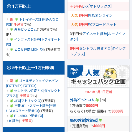
1万円以上
＋5千円
JFX[マトリックス]
3千円
外為オンライン
トレイダーズ証券[みんなの
FX]
(
1千通貨
でも)
3千円
FXブロードネット
外為どっとコム
(1万通貨でも)
3千円分
アイネット証券[ループイフ
[PR]
ダン]
インヴァスト証券[トライオート
FX]
3千円
セントラル短資ＦＸ[ダイレク
ヒロセ通商[LION FX]
(1万通貨で
トプラス]
も)
5千円以上→1万円未満
ゴールデンウェイジャパン
[FXTFMT4][FXTFGX]
セントラル短資ＦＸ[ダイレクト
2026年8月3日更新
プラス]
(
1千通貨
でも)
外為どっとコム
[PR]
JFX[マトリックス]
(1万通貨)
1万通貨で
5000円
三菱UFJ eスマート証券[三菱
UFJ eスマート証券FX]
(1万通貨)
らくらくFX積立1回取引で
3000円
Plus500JP証券[FX]
GMO外貨[外貨ex]
IG証券
(
1千通貨
)
1万通貨取引で
4000円