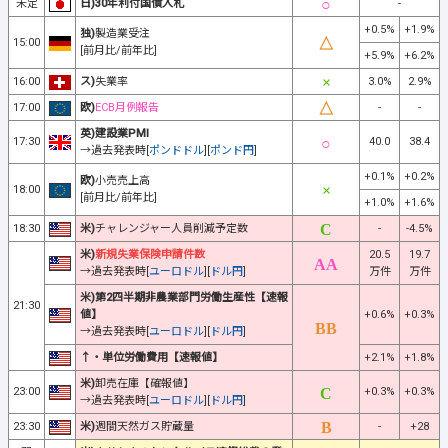
未定
日)30年利付国債入札
-
+0.5%
+1.9%
独)
製造業受注
15:00
[前月比/前年比]
+5.9%
+6.2%
16:00
ス)
失業率
3.0%
2.9%
17:00
欧)
ECB月例報告
-
-
英)建設業PMI
17:30
40.0
38.4
→過去発表時[
ポンドドル
][
ポンド円
]
+0.1%
+0.2%
欧)
小売売上高
18:00
[前月比/前年比]
+1.0%
+1.6%
18:30
米)
チャレンジャー人員削減予定数
-
-4.5%
米)
新規失業保険申請件数
20.5
19.7
→過去発表時[
ユーロドル
][
ドル円
]
万件
万件
米)第2四半期非農業部門労働生産性【速報
21:30
値】
+0.6%
+0.3%
→過去発表時[
ユーロドル
][
ドル円
]
↑・単位労働費用【速報値】
+2.1%
+1.8%
米)
卸売在庫【確報値】
23:00
+0.3%
+0.3%
→過去発表時[
ユーロドル
][
ドル円
]
23:30
米)
週間天然ガス貯蔵量
-
+28