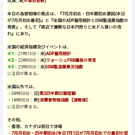
点)
■□■
(
※毎日更新
)
本日の為替相場の焦点は、『7月月初め・四半期初め要因(本日
が7月月初め最初)』と『米国のADP雇用統計とISM製造業指数の
発表』、そして『直近で優勢な日本円売りと米ドル買いの流
れ』にあり。
米国の経済指標及びイベントは、
※1
・21時15分：
米)
ADP雇用統計
※2
・22時00分：
米)
ウォーシュFRB議長の発言
※3
・23時00分：
米)
ISM製造業景況指数
に注目が集まる。
米国以外では、
・08時50分：
日)
第2四半期日銀短観
・18時00分：
欧)
消費者物価指数【速報値】
に注目が集まる。
その他、
・
香港、カナダは祝日で休場
・
7月月初め・四半期初め(本日7月1日が7月月初めでの最初の営