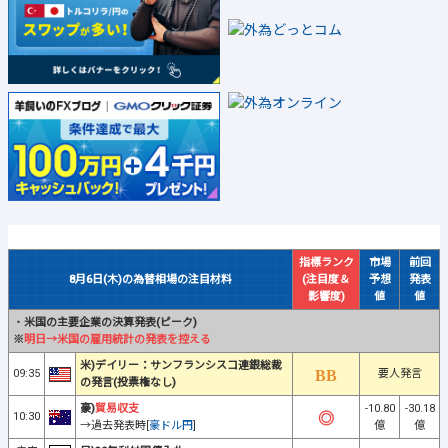
指標ランク
市場
前回
8月6日(木)の為替相場の注目材料
(注目度＆
予想
発表
影響度)
値
値
・
米国の主要企業の決算発表(ピーク)
※
明日→米国の雇用統計の発表を控える
米)デイリー：サンフランシスコ連銀総裁
09:35
要人発言
の発言(投票権なし)
豪)
貿易収支
-10.80
-30.18
10:30
→過去発表時[
豪ドル円
]
億
億