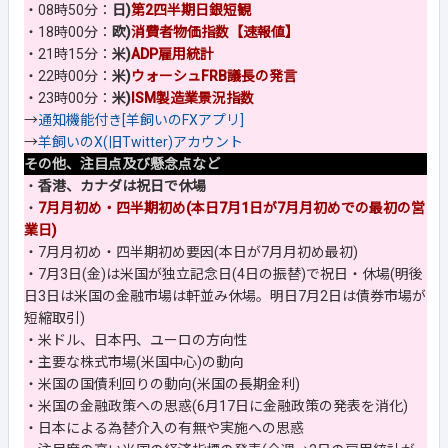
・08時50分：
日)
第2四半期日銀短観
・18時00分：
欧)
消費者物価指数【速報値】
・21時15分：
米)
ADP雇用統計
・22時00分：
米)
ウォーシュFRB議長の発言
・23時00分：
米)
ISM製造業景況指数
→
通知機能付き[羊飼いのFXアプリ]
→
羊飼いのX(旧Twitter)アカウント
その他、注目点及び懸念点など
・
香港、カナダは祝日で休場
・
7月月初め・四半期初め(本日7月1日が7月月初めでの最初の営
業日)
・7月月初め・四半期初め要因(本日が7月月初め最初)
・7月3日(金)は米国が独立記念日(4日の振替)で祝日・休場(明後
日3日は米国の金融市場は軒並み休場。明日7月2日は債券市場が
短縮取引)
・米ドル、日本円、ユーロの方向性
・主要な株式市場(米国中心)の動向
・米国の国債利回りの動向(米国の長期金利)
・米国の金融政策への思惑(6月17日に金融政策の発表を消化)
・日本による為替介入の有無や実施への思惑