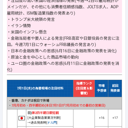
・注目度の高い米国の経済指標の発表(今週→2日の雇用統計が
メインだが、その他にも消費者信頼感指数、JOLTS求人、ADP
雇用統計、ISM製造業指数の発表あり)
・トランプ米大統領の発言
・イラン情勢
・米国のインフレ懸念
・金融当局者や要人による発言(FRB高官や日銀役員の発言に注
目。今週7月1日にウォーシュFRB議長の発言あり)
・日本の金融政策への思惑(6月16日に金融政策の発表を消化)
・原油と金を中心とした商品市場の動向
・ユーロ圏の金融政策への思惑(6月11日に金融政策の発表を消
化)
指標ランク
市場
前回
7月1日(水)の為替相場の注目材料
(注目度＆影
予想値
発表値
響度)
・
香港、カナダは祝日で休場
・
7月月初め・四半期初め(本日7月1日が7月月初めでの最初の営業日)
日)
第2四半期日銀短観
[大企業製造業業況判断]
+16
+17
→過去発表時[
ドル円
]