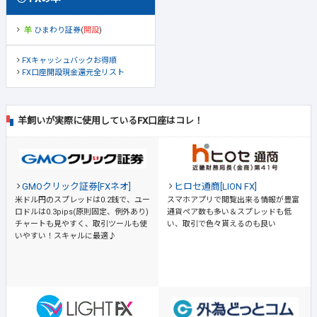
ひまわり証券
(
開設
)
FXキャッシュバックお得順
FX口座開設現金還元全リスト
羊飼いが実際に使用しているFX口座はコレ！
GMOクリック証券[FXネオ]
ヒロセ通商[LION FX]
米ドル円のスプレッドは0.2銭で、ユー
スマホアプリで閲覧出来る情報が豊富
ロドルは0.3pips(原則固定、例外あり)
通貨ペア数も多い＆スプレッドも低
チャートも見やすく、取引ツールも使
い、取引で色々貰えるのも良い
いやすい！スキャルに最適♪