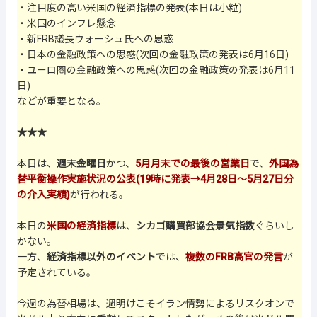
・注目度の高い米国の経済指標の発表(本日は小粒)
・米国のインフレ懸念
・新FRB議長ウォーシュ氏への思惑
・日本の金融政策への思惑(次回の金融政策の発表は6月16日)
・ユーロ圏の金融政策への思惑(次回の金融政策の発表は6月11
日)
などが重要となる。
★★★
本日は、
週末金曜日
かつ、
5月月末での最後の営業日
で、
外国為
替平衡操作実施状況の公表(19時に発表→4月28日～5月27日分
の介入実績)
が行われる。
本日の
米国の経済指標
は、
シカゴ購買部協会景気指数
ぐらいし
かない。
一方、
経済指標以外のイベント
では、
複数のFRB高官の発言
が
予定されている。
今週の為替相場は、週明けこそイラン情勢によるリスクオンで