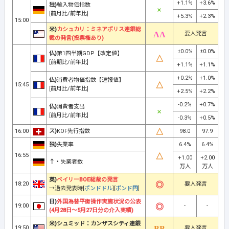
+1.1%
+3.6%
独)
輸入物価指数
[前月比/前年比]
+5.3%
+2.3%
15:00
米)
カシュカリ：ミネアポリス連銀総
要人発言
裁の発言(投票権あり)
±0.0%
±0.0%
仏)
第1四半期GDP【改定値】
[前期比/前年比]
+1.1%
+1.1%
+0.2%
+1.0%
仏)
消費者物価指数【速報値】
15:45
[前月比/前年比]
+2.5%
+2.2%
-0.2%
+0.7%
仏)
消費者支出
[前月比/前年比]
-0.3%
+0.5%
16:00
ス)
KOF先行指数
98.0
97.9
独)
失業率
6.4%
6.4%
16:55
+1.00
+2.00
↑・
失業者数
万人
万人
英)
ベイリーBOE総裁の発言
18:20
要人発言
→過去発表時[
ポンドドル
][
ポンド円
]
日)
外国為替平衡操作実施状況の公表
19:00
-
-
(4月28日～5月27日分の介入実績)
米)シュミッド：カンザスシティ連銀
19:50
要人発言