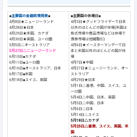
■
主要国の金融政策発表
■
■主要国の休場日■
4月8日★ニュージーランド
4月3日★グッドフライデーで日本
4月28日★日本
以外のほとんどの国が休場(米国は
4月29日★米国、カナダ
株式市場や商品市場などは休場で
4月30日★英国、ユーロ圏
債券市場は短縮取引)
5月5日△オーストラリア
4月6日★イースターマンデーで日
5月27日△ニュージーランド
本と米国以外のほとんどの国が休
6月10日■カナダ
場
6月11日■ユーロ圏
4月7日★中国
6月16日■オーストラリア、日本
4月27日★ニュージーランド、オー
6月17日■米国
ストラリア
6月18日■スイス、英国
4月29日★日本
5月1日△香港、中国、スイス、ユ
ーロ圏
5月4日△中国、日本、英国
5月5日△中国、日本
5月6日△日本
5月14日△スイス
5月18日△カナダ
5月25日△香港、スイス、英国、米
国