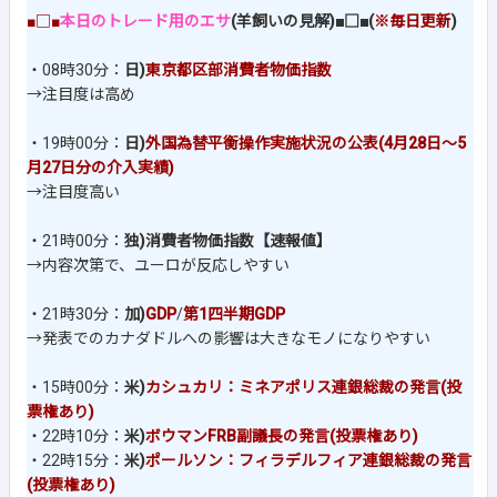
■□■
本日のトレード用のエサ
(羊飼いの見解)■□■(
※毎日更新
)
・08時30分：
日)
東京都区部消費者物価指数
→注目度は高め
・19時00分：
日)
外国為替平衡操作実施状況の公表(4月28日～5
月27日分の介入実績)
→注目度高い
・21時00分：
独)消費者物価指数【速報値】
→内容次第で、ユーロが反応しやすい
・21時30分：
加)
GDP
/
第1四半期GDP
→発表でのカナダドルへの影響は大きなモノになりやすい
・15時00分：
米)
カシュカリ：ミネアポリス連銀総裁の発言(投
票権あり)
・22時10分：
米)
ボウマンFRB副議長の発言(投票権あり)
・22時15分：
米)
ポールソン：フィラデルフィア連銀総裁の発言
(投票権あり)