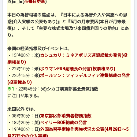
点)
■□■
(
※毎日更新
)
本日の為替相場の焦点は、『日本による為替介入や実施への思
惑(介入実績の公表もあり)』と『5月の月末要因(本日が月末最
後)』、そして『主要な株式市場及び米国債利回りの動向』にあ
り。
米国の経済指標及びイベントは、
・15時00分：
米)
カシュカリ：ミネアポリス連銀総裁の発言(投
票権あり)
・22時10分：
米)
ボウマンFRB副議長の発言(投票権あり)
・22時15分：
米)
ポールソン：フィラデルフィア連銀総裁の発言
(投票権あり)
※1
・22時45分：
米)シカゴ購買部協会景気指数
に注目が集まる。
米国以外では、
・08時30分：
日)
東京都区部消費者物価指数
・18時20分：
英)
ベイリーBOE総裁の発言
・19時00分：
日)
外国為替平衡操作実施状況の公表(4月28日～5
月27日分の介入実績)