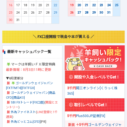
16
17
18
19
20
21
22
19
20
21
22
23
24
25
23
24
25
26
27
28
29
26
27
28
29
30
31
30
31
＼ FX口座開設で現金や本が貰える ／
最新キャッシュバック一覧
マークは羊飼いＦＸ限定特典
最新情報：8月3日11時に更新
開設や入金レベルでGet！
▼8月更新分
ゴールデンウェイジャパン
[FXTFMT4][FXTFGX]
3千円
岡三オンライン[くりっく株
ゴールデンウェイジャパン[商品
365]
CFD][商品KO]
SBI FXトレード[FX口座]
(
開設とエ
取引レベルでGet！
ントリー
)
外為ファイネスト
(
LINE登録と1千
5千円
Plus500JP証券[FX]
通貨
)
外為どっとコム[CFD]
[PR]
＋5千円
ゴールデンウェイジャ