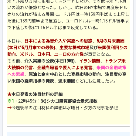
米ドル売り方向に乖離してスタートしたが、その後は米ドル買
いの流れが優勢となった。しかし、昨日のNY市場で再度米ドル
売りの流れが強まる展開に。ドル円は一時159円半ばまで上昇し
た後に159円前半まで反落し、ユーロドルは一時1.15ドル後半ま
で下落した後に1.16ドル半ばまで反発している。
本日は、
日本による為替介入や実施への思惑
、
5月の月末要因
(本日が5月月末での最後)
、
主要な株式市場
及び
米国債利回りの
動向
、
米ドル、日本円、ユーロの方向性
が重要となる。
その他、
介入実績の公表(本日19時)
、
イラン情勢
、
トランプ米
大統領の発言
、
金融当局者や要人による発言
、
米国の金融政策
への思惑
、
原油と金を中心とした商品市場の動向
、
注目度の高
い米国の経済指標の発表
、
週末要因
などにも注意したい。
★
本日発表の注目材料の詳細
※1
・22時45分：
米)シカゴ購買部協会景気指数
→
今週後半の注目材料の詳細は水曜日・夕方の記事を参照