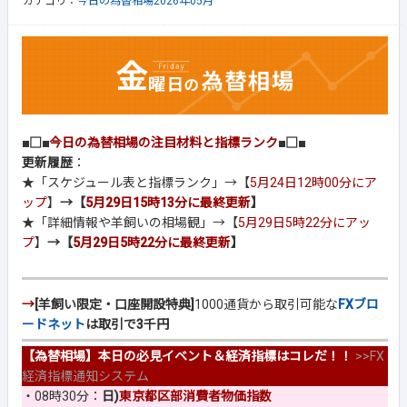
カテゴリ：
今日の為替相場2026年05月
■□■
今日の為替相場の注目材料と指標ランク
■□■
更新履歴
：
★「スケジュール表と指標ランク」→【
5月24日12時00分にア
ップ
】
→【
5月29日15時13分に最終更新
】
★「詳細情報や羊飼いの相場観」→【
5月29日5時22分にアッ
プ
】
→【
5月29日5時22分に最終更新
】
→
[羊飼い限定・口座開設特典]
1000通貨から取引可能な
FXブロ
ードネット
は取引で3千円
【為替相場】本日の必見イベント＆経済指標はコレだ！！
>>
FX
経済指標通知システム
・08時30分：
日)
東京都区部消費者物価指数