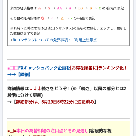
米国の経済指標は
→
→
→
→
→
→
の7段階で表記
その他の経済指標は
→
→
→
の4段階で表記
※15時～20時に市場予想値(コンセンサス)の最新の数値をチェックし、更新し
た数値は赤字で表記
当コンテンツについての免罪事項・ご利用上注意点
■□□
FXキャッシュバック企画を
[お得な順番に]ランキング化！
→→【詳細】
詳細情報は
↓↓↓
続きをどうぞ！(※「続き」以降の部分とは2
段階に分けて更新)
→【
詳細部分は、5月29日5時22分に追記済み
】
■□■
本日の為替相場の注目点とその見通し
(客観的な視