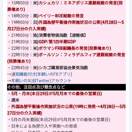
・15時00分：
米)
カシュカリ：ミネアポリス連銀総裁の発言(投
票権あり)
・18時20分：
英)
ベイリーBOE総裁の発言
・19時00分：
日)
外国為替平衡操作実施状況の公表(4月28日～5
月27日分の介入実績)
・21時00分：
独)消費者物価指数【速報値】
・21時30分：
加)
GDP
/
第1四半期GDP
・22時10分：
米)
ボウマンFRB副議長の発言(投票権あり)
・22時15分：
米)
ポールソン：フィラデルフィア連銀総裁の発言
(投票権あり)
・22時45分：
米)シカゴ購買部協会景気指数
→
通知機能付き[羊飼いのFXアプリ]
→
羊飼いのX(旧Twitter)アカウント
その他、注目点及び懸念点など
・
5月・月末(本日29日が5月月末での最後の営業日)
・
週末
・
外国為替平衡操作実施状況の公表(19時に発表→4月28日～5月
27日分の介入実績)
・5月の月末要因(本日29日が5月月末での最後の営業日)
・日本による為替介入や実施への思惑