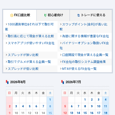
FX口座比較
初心者向け
トレードに使える
1000通貨単位&それ以下で取引可
スワップポイント(金利)が高い比
能
較
取引高に応じて現金が貰える比較
為替に関する情報が豊富なFX会社
スマホアプリが使いやすいFX会社
バイナリーオプション取扱いFX会
社
スプレッドが狭い比較
口座開設で現金が貰える企画一覧
取引でグルメが貰える企画一覧
FX会社の取引システム調査結果
スプレッドが低い比較
MT4が使えるFX会社一覧
2026年8月
2026年7月
日
月
火
水
木
金
土
日
月
火
水
木
金
土
1
1
2
3
4
2
3
4
5
6
7
8
5
6
7
8
9
10
11
9
10
11
12
13
14
15
12
13
14
15
16
17
18