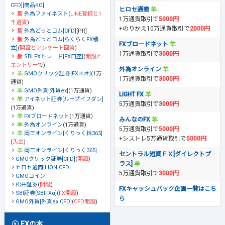
CFD][商品KO]
ヒロセ通商
外為ファイネスト
(
LINE登録と1
1万通貨取引で
5000円
千通貨
)
+のりかえ10万通貨取引で
2000円
外為どっとコム[CFD]
[PR]
外為どっとコム[らくらくFX積
FXブロードネット
立]
(
開設とアンケート回答
)
1万通貨取引で
3000円
SBI FXトレード[FX口座]
(
開設と
エントリー
で)
外為オンライン
GMOクリック証券[FXネオ]
(1万
1万通貨取引で
3000円
通貨)
GMO外貨[外貨ex]
(1万通貨)
LIGHT FX
アイネット証券[ループイフダン]
5万通貨取引で
3000円
(1万通貨)
FXブロードネット
(1万通貨)
みんなのFX
外為オンライン
(1万通貨)
5万通貨取引で
5000円
岡三オンライン[くりっく株365]
+シストレ5万通貨取引で
5000円
(
入金
)
岡三オンライン[くりっく365]
セントラル短資ＦＸ[ダイレクトプ
GMOクリック証券[CFD]
(
開設
)
ラス]
ヒロセ通商[LION CFD]
5万通貨取引で
3000円
GMOコイン
松井証券
(
開設
)
FXキャッシュバック企画一覧はこち
SBI証券[SBIFXα]
(
FX開設
)
ら
GMO外貨[外貨ex CFD]
(
CFD開設
)
FXの本