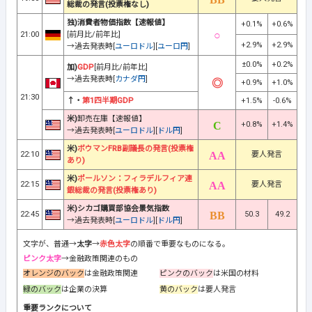
総裁の発言(投票権なし)
独)消費者物価指数【速報値】
+0.1%
+0.6%
21:00
[前月比/前年比]
+2.9%
+2.9%
→過去発表時[
ユーロドル
][
ユーロ円
]
±0.0%
+0.2%
加)
GDP
[前月比/前年比]
→過去発表時[
カナダ円
]
+0.9%
+1.0%
21:30
↑・
第1四半期GDP
+1.5%
-0.6%
米)
卸売在庫【速報値】
+0.8%
+1.4%
→過去発表時[
ユーロドル
][
ドル円
]
米)
ボウマンFRB副議長の発言(投票権
22:10
要人発言
あり)
米)
ポールソン：フィラデルフィア連
22:15
要人発言
銀総裁の発言(投票権あり)
米)シカゴ購買部協会景気指数
22:45
50.3
49.2
→過去発表時[
ユーロドル
][
ドル円
]
文字が、普通→
太字
→
赤色太字
の順番で重要なものになる。
ピンク太字
→金融政策関連のもの
オレンジのバック
は金融政策関連
ピンクのバック
は米国の材料
緑のバック
は企業の決算
黄のバック
は要人発言
重要ランクについて