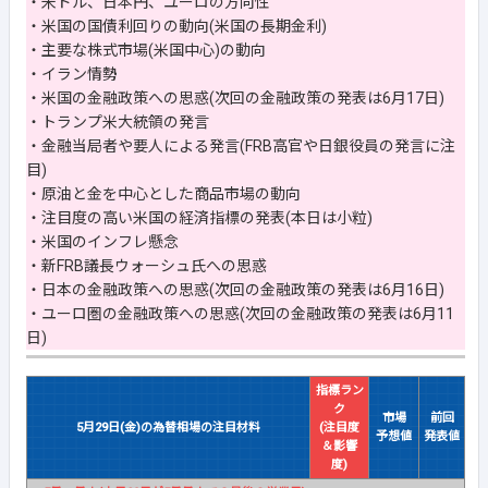
・米ドル、日本円、ユーロの方向性
・米国の国債利回りの動向(米国の長期金利)
・主要な株式市場(米国中心)の動向
・イラン情勢
・米国の金融政策への思惑(次回の金融政策の発表は6月17日)
・トランプ米大統領の発言
・金融当局者や要人による発言(FRB高官や日銀役員の発言に注
目)
・原油と金を中心とした商品市場の動向
・注目度の高い米国の経済指標の発表(本日は小粒)
・米国のインフレ懸念
・新FRB議長ウォーシュ氏への思惑
・日本の金融政策への思惑(次回の金融政策の発表は6月16日)
・ユーロ圏の金融政策への思惑(次回の金融政策の発表は6月11
日)
指標ラン
ク
市場
前回
5月29日(金)の為替相場の注目材料
(注目度
予想値
発表値
＆影響
度)