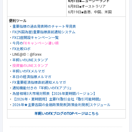
6月1日■ニュージーランド
6月8日■オーストラリア
6月19日■香港、中国、米国
便利ツール
・
重要指標の過去発表時のチャート早見表
・
FX(外国為替)重要指標直前通知システム
・
FX口座開設キャンペーン一覧
・
今月の
FXキャンペーン凄い順
・
FX比較ロボ
・LINE@ID：@forex
・
羊飼いのLINEスタンプ
・
投資猫のLINEスタンプ
・
羊飼いのFXメルマガ
・
本日の経済指標メルマガ
・
FX重要経済指標直前通知メルマガ
・
通知機能付きの『羊飼いのFXアプリ』
・
為替相場3大市場対照表【2026年夏時間バージョン】
・
【2026年・夏時間用】主要FX取引会社『取引可能時間』
・
2026年★主要各国の金融政策発表[政策金利発表]スケジュール
羊飼いのFXブログのTOPページはこちら