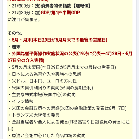
・21時00分：
独)消費者物価指数【速報値】
・21時30分：
加)
GDP
/
第1四半期GDP
に注目が集まる。
その他、
・
5月・月末(本日29日が5月月末での最後の営業日)
・
週末
・
外国為替平衡操作実施状況の公表(19時に発表→4月28日～5月
27日分の介入実績)
・5月の月末要因(本日29日が5月月末での最後の営業日)
・日本による為替介入や実施への思惑
・米ドル、日本円、ユーロの方向性
・米国の国債利回りの動向(米国の長期金利)
・主要な株式市場(米国中心)の動向
・イラン情勢
・米国の金融政策への思惑(次回の金融政策の発表は6月17日)
・トランプ米大統領の発言
・金融当局者や要人による発言(FRB高官や日銀役員の発言に注
目)
・原油と金を中心とした商品市場の動向