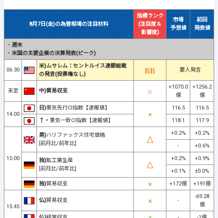
指標ランク
市場
前回
8月7日(金)の為替相場の注目材料
(注目度＆
予想値
発表値
影響度)
・
週末
・
米国の主要企業の決算発表(ピーク)
米)ムサレム：セントルイス連銀総裁
06:30
要人発言
の発言(投票権なし)
+1070.0
+1256.2
未定
中)貿易収支
億
億
日)
景気先行CI指数【速報値】
116.5
116.5
14:00
↑・
景気一致CI指数【速報値】
118.1
117.9
+0.2%
+0.2%
英)
ハリファックス住宅価格
[前月比/前年比]
-
+0.6%
15:00
+0.2%
+0.9%
独)
鉱工業生産
[前月比/前年比]
+0.1%
±0.0%
独)
貿易収支
+172億
+191億
-69.28
仏)
貿易収支
-
億
15:45
仏)
経常収支
-
-1億