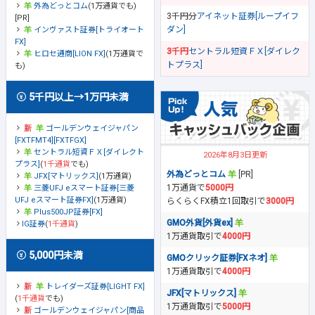
外為どっとコム
(1万通貨でも)
3千円分
アイネット証券[ループイフ
[PR]
ダン]
インヴァスト証券[トライオート
FX]
3千円
セントラル短資ＦＸ[ダイレク
ヒロセ通商[LION FX]
(1万通貨で
トプラス]
も)
5千円以上→1万円未満
ゴールデンウェイジャパン
[FXTFMT4][FXTFGX]
セントラル短資ＦＸ[ダイレクト
2026年8月3日更新
プラス]
(
1千通貨
でも)
外為どっとコム
[PR]
JFX[マトリックス]
(1万通貨)
1万通貨で
5000円
三菱UFJ eスマート証券[三菱
UFJ eスマート証券FX]
(1万通貨)
らくらくFX積立1回取引で
3000円
Plus500JP証券[FX]
GMO外貨[外貨ex]
IG証券
(
1千通貨
)
1万通貨取引で
4000円
5,000円未満
GMOクリック証券[FXネオ]
1万通貨取引で
4000円
トレイダーズ証券[LIGHT FX]
JFX[マトリックス]
(
1千通貨
でも)
1万通貨取引で
5000円
ゴールデンウェイジャパン[商品