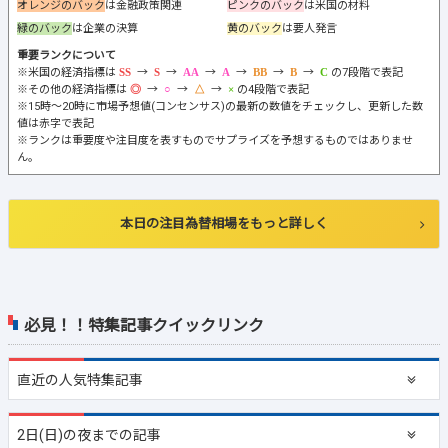
オレンジのバック
は金融政策関連
ピンクのバック
は米国の材料
緑のバック
は企業の決算
黄のバック
は要人発言
重要ランクについて
※米国の経済指標は
→
→
→
→
→
→
の7段階で表記
※その他の経済指標は
→
→
→
の4段階で表記
※15時～20時に市場予想値(コンセンサス)の最新の数値をチェックし、更新した数
値は赤字で表記
※ランクは重要度や注目度を表すものでサプライズを予想するものではありませ
ん。
本日の注目為替相場をもっと詳しく
必見！！特集記事クイックリンク
直近の
人気特集記事
2日(日)の夜までの記事