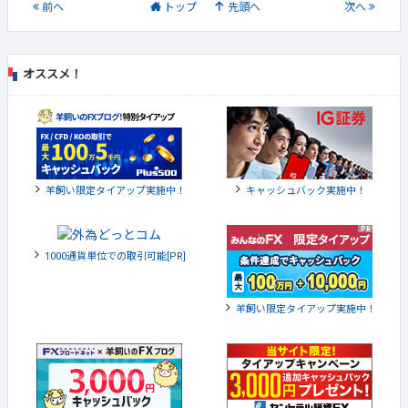
前
へ
トップ
先頭へ
次
へ
オススメ！
羊飼い限定タイアップ実施中！
キャッシュバック実施中！
1000通貨単位での取引可能[PR]
羊飼い限定タイアップ実施中！