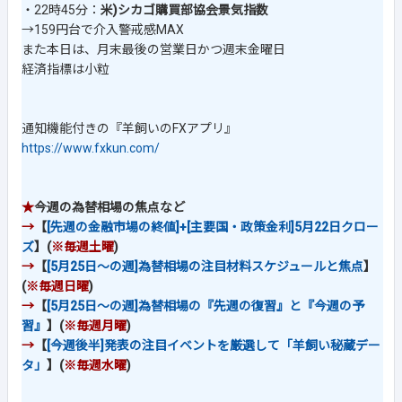
・22時45分：
米)シカゴ購買部協会景気指数
→159円台で介入警戒感MAX
また本日は、月末最後の営業日かつ週末金曜日
経済指標は小粒
通知機能付きの『羊飼いのFXアプリ』
https://www.fxkun.com/
★
今週の為替相場の焦点など
→
【
[先週の金融市場の終値]+[主要国・政策金利]5月22日クロー
ズ
】(
※毎週土曜
)
→
【
[5月25日～の週]為替相場の注目材料スケジュールと焦点
】
(
※毎週日曜
)
→
【
[5月25日～の週]為替相場の『先週の復習』と『今週の予
習』
】(
※毎週月曜
)
→
【
[今週後半]発表の注目イベントを厳選して「羊飼い秘蔵デー
タ」
】(
※毎週水曜
)