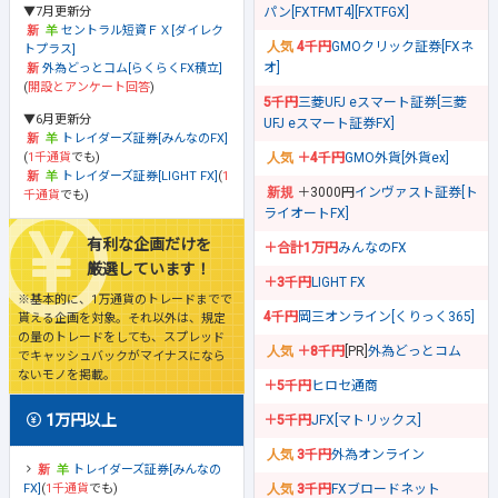
▼7月更新分
パン[FXTFMT4][FXTFGX]
セントラル短資ＦＸ[ダイレク
4千円
GMOクリック証券[FXネ
トプラス]
オ]
外為どっとコム[らくらくFX積立]
(
開設とアンケート回答
)
5千円
三菱UFJ eスマート証券[三菱
▼6月更新分
UFJ eスマート証券FX]
トレイダーズ証券[みんなのFX]
(
1千通貨
でも)
＋4千円
GMO外貨[外貨ex]
トレイダーズ証券[LIGHT FX]
(
1
＋3000円
インヴァスト証券[ト
千通貨
でも)
ライオートFX]
有利な企画だけを
＋合計1万円
みんなのFX
厳選しています！
＋3千円
LIGHT FX
※基本的に、1万通貨のトレードまでで
4千円
岡三オンライン[くりっく365]
貰える企画を対象。それ以外は、規定
の量のトレードをしても、スプレッド
＋8千円
[PR]
外為どっとコム
でキャッシュバックがマイナスになら
ないモノを掲載。
＋5千円
ヒロセ通商
1万円以上
＋5千円
JFX[マトリックス]
3千円
外為オンライン
トレイダーズ証券[みんなの
FX]
(
1千通貨
でも)
3千円
FXブロードネット