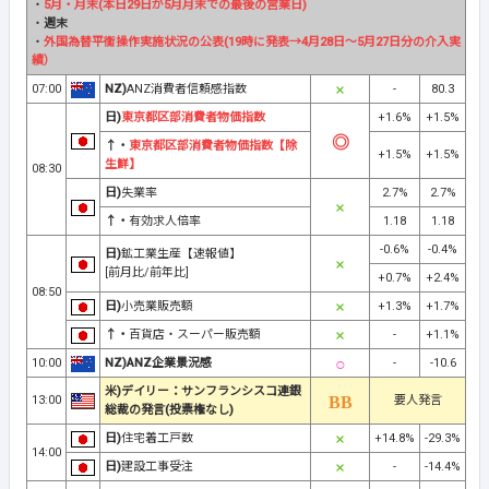
・
5月・月末(本日29日が5月月末での最後の営業日)
・
週末
・
外国為替平衡操作実施状況の公表(19時に発表→4月28日～5月27日分の介入実
績）
07:00
NZ)
ANZ消費者信頼感指数
-
80.3
日)
東京都区部消費者物価指数
+1.6%
+1.5%
↑・
東京都区部消費者物価指数【除
+1.5%
+1.5%
生鮮】
08:30
日)
失業率
2.7%
2.7%
↑・
有効求人倍率
1.18
1.18
-0.6%
-0.4%
日)
鉱工業生産【速報値】
[前月比/前年比]
+0.7%
+2.4%
08:50
日)
小売業販売額
+1.3%
+1.7%
↑・
百貨店・スーパー販売額
-
+1.1%
10:00
NZ)ANZ企業景況感
-
-10.6
米)デイリー：サンフランシスコ連銀
13:00
要人発言
総裁の発言(投票権なし)
日)
住宅着工戸数
+14.8%
-29.3%
14:00
日)
建設工事受注
-
-14.4%