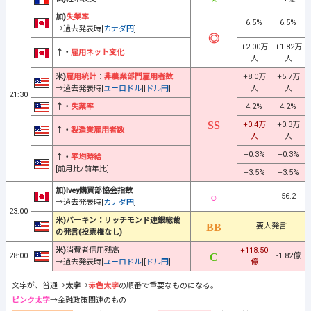
加)
失業率
6.5%
6.5%
→過去発表時[
カナダ円
]
+2.00万
+1.82万
↑・
雇用ネット変化
人
人
米)
雇用統計
：
非農業部門雇用者数
+8.0万
+5.7万
→過去発表時[
ユーロドル
][
ドル円
]
人
人
21:30
↑・
失業率
4.2%
4.2%
+0.4万
+0.3万
↑・
製造業雇用者数
人
人
+0.3%
+0.3%
↑・
平均時給
[前月比/前年比]
+3.5%
+3.5%
加)Ivey購買部協会指数
-
56.2
→過去発表時[
カナダ円
]
23:00
米)バーキン：リッチモンド連銀総裁
要人発言
の発言(投票権なし)
米)
消費者信用残高
+118.50
28:00
-1.82億
→過去発表時[
ユーロドル
][
ドル円
]
億
文字が、普通→
太字
→
赤色太字
の順番で重要なものになる。
ピンク太字
→金融政策関連のもの