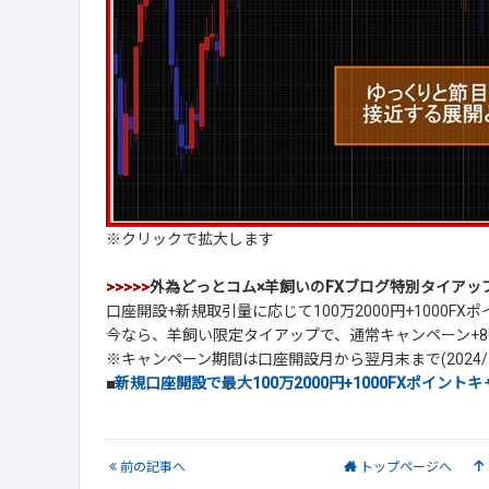
※クリックで拡大します
>>>>>
外為どっとコム×羊飼いのFXブログ特別タイアッ
口座開設+新規取引量に応じて100万2000円+1000F
今なら、羊飼い限定タイアップで、通常キャンペーン+8
※キャンペーン期間は口座開設月から翌月末まで(2024/1
■
新規口座開設で最大100万2000円+1000FXポイン
前
の記事
へ
トップ
ページへ