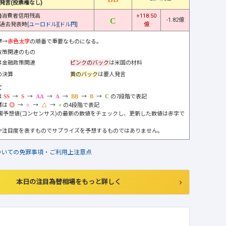
発言(投票権なし)
)
消費者信用残高
+118.50
-1.82億
過去発表時[
ユーロドル
][
ドル円
]
億
字
→
赤色太字
の順番で重要なものになる。
政策関連のもの
は金融政策関連
ピンクのバック
は米国の材料
の決算
黄のバック
は要人発言
て
は
→
→
→
→
→
→
の7段階で表記
標は
→
→
→
の4段階で表記
市場予想値(コンセンサス)の最新の数値をチェックし、更新した数値は赤字で
や注目度を表すものでサプライズを予想するものではありません。
ついての免罪事項・ご利用上注意点
本日の注目為替相場をもっと詳しく