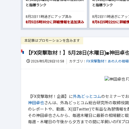
と指標ランク
と指標ランク
8月2日11時過ぎにアップ済み
8月2日11時過ぎにア
8月5日5時30分に詳細情報を追加済み
8月6日5時22分に詳
本記事はプロモーションを含みます
【FX突撃取材！】5月28日(木曜日)■神田
2026年5月28日10:58
カテゴリ：
FX突撃取材！あの人の相場
【FX突撃取材！企画】に
外為どっとコム
のセミナーで
神田卓也
さんは、外為どっとコム総合研究所の取締役調
のレポートや、動画、X(旧Twitter)で有益な為替情報
その神田卓也さんから、毎週木曜日に最新の相場観と戦
毎週・木曜日の午後から夕方までの間に羊飼いのFXブ