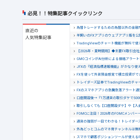
必見！！特集記事クイックリンク
為替トレードするための為替以外の金融
直近の
羊飼いのFXアプリのウェブアプリ版を
人気特集記事
TradingViewのチャート機能が無料で
【2026年・夏時間用】◆主要FX取引
GMOコインがAI分析による価格アラー
JFXの『経済指標速報機能』がかなり使
FXを使って外貨預金感覚で積立投資がで
トレイダーズ証券でTradingView
FXのスマホアプリの急騰急落アラート
口座開設後→『1万通貨の取引ダケで500
取引しなくても【口座開設ダケ】や【入
FOMCに注目！2026年のFOMCメンバー
通貨の強弱が一目でわかる！トレイダー
外為どっとコムのマネ育チャンネルは無
スマホで顧客ポジションツールが使える