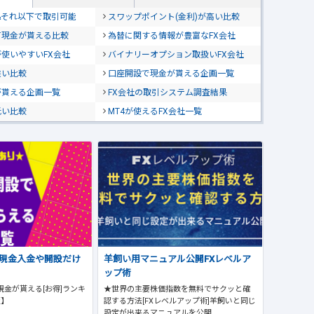
位&それ以下で取引可能
スワップポイント(金利)が高い比較
て現金が貰える比較
為替に関する情報が豊富なFX会社
使いやすいFX会社
バイナリーオプション取扱いFX会社
狭い比較
口座開設で現金が貰える企画一覧
が貰える企画一覧
FX会社の取引システム調査結果
低い比較
MT4が使えるFX会社一覧
で現金入金や開設だけ
羊飼い用マニュアル公開FXレベルア
ップ術
現金が貰える[お得]ランキ
★世界の主要株価指数を無料でサクッと確
版】
認する方法[FXレベルアップ術]羊飼いと同じ
設定が出来るマニュアルを公開