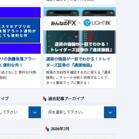
プリの急騰急落アラー
通貨の強弱が一目でわかる！トレイ
く便利な件！
ダーズ証券の『通貨強弱』
逃さない】便利なFX用
相場の方向性を確認するのに使える『通貨
勧め]
強弱』。チャート分析と併用することで、
きっと勝率アップに繋がる！
カイブ
過去記事アーカイブ
2026年7月