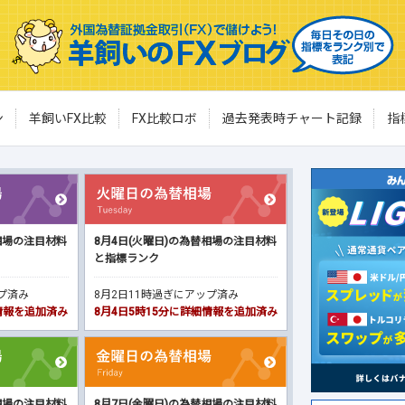
ン
羊飼いFX比較
FX比較ロボ
過去発表時チャート記録
指
相場の注目材料
8月4日(火曜日)の為替相場の注目材料
と指標ランク
ップ済み
8月2日11時過ぎにアップ済み
細情報を追加済み
8月4日5時15分に詳細情報を追加済み
相場の注目材料
8月7日(金曜日)の為替相場の注目材料