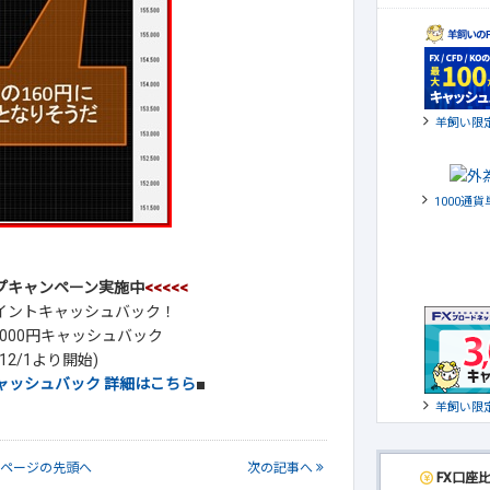
羊飼い限
1000通
プキャンペーン実施中
<<<<<
Xポイントキャッシュバック！
000円キャッシュバック
2/1より開始)
トキャッシュバック 詳細はこちら
■
羊飼い限
ページの
先頭へ
次
の記事
へ
FX口座