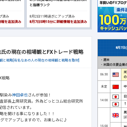
と指標ランク
ップ済み
8月2日11時過ぎにアップ済み
細情報を追加済み
8月7日5時15分に詳細情報を追加済み
8月7日
卓也氏の現在の相場観とFXトレード戦略
・
週末
観と戦略[有名なあの人の現在の相場観と戦略を取材]
・
米国の主要企業の
米
06:30
の
未定
中
お馴染み
神田卓也
さんが参加！
日
14:00
査部長上席研究員。外為どっとコム総合研究所
↑
を配信されています。
英
略を聞ける事になりました！！
[
ログでアップしますので、お楽しみに♪
15:00