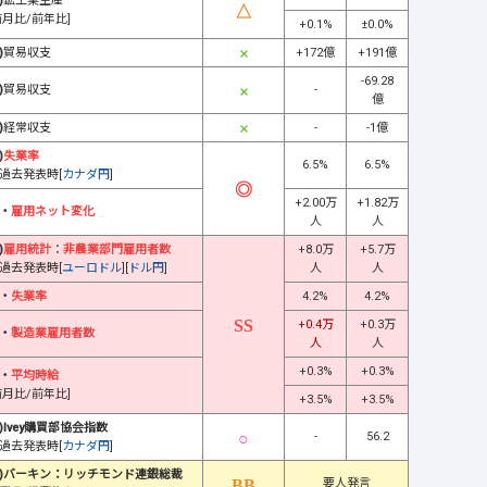
)
鉱工業生産
前月比/前年比]
+0.1%
±0.0%
)
貿易収支
+172億
+191億
-69.28
)
貿易収支
-
億
)
経常収支
-
-1億
)
失業率
6.5%
6.5%
過去発表時[
カナダ円
]
+2.00万
+1.82万
・
雇用ネット変化
人
人
)
雇用統計
：
非農業部門雇用者数
+8.0万
+5.7万
過去発表時[
ユーロドル
][
ドル円
]
人
人
・
失業率
4.2%
4.2%
+0.4万
+0.3万
・
製造業雇用者数
人
人
+0.3%
+0.3%
・
平均時給
前月比/前年比]
+3.5%
+3.5%
)Ivey購買部協会指数
-
56.2
過去発表時[
カナダ円
]
)バーキン：リッチモンド連銀総裁
要人発言