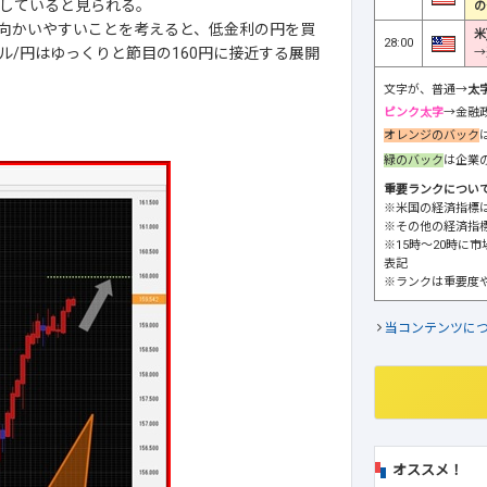
していると見られる。
の
向かいやすいことを考えると、低金利の円を買
米
28:00
ドル/円はゆっくりと節目の160円に接近する展開
→
文字が、普通→
太
ピンク太字
→金融
オレンジのバック
緑のバック
は企業
重要ランクについ
※米国の経済指標
※その他の経済指
※15時～20時に
表記
※ランクは重要度
当コンテンツに
オススメ！