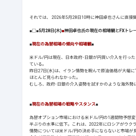
それでは、 2026年5月28日10時に神田卓也さんに
■□■
5月28日(木)
■
神田卓也氏の現在の相場観とFXトレ
■
現在の為替相場の傾向や相場観
■
米ドル/円は現在、日本政府･日銀が円買い介入を行ったと
ている。
昨日27日(水)は、イラン情勢を睨んで原油価格が大幅
ほとんど見られなかった。
むしろ、政府･日銀の介入姿勢を試すかのような海外勢
■
現在の為替相場の戦略やスタンス
■
為替オプション市場における米ドル/円の1週間物予想変
半ぶりの水準に低下。これは、2022年にロシアがウク
情勢については米ドル/円の決め手にならないと市場が