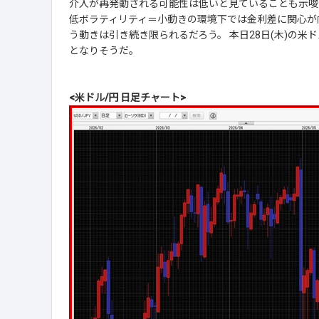
介入が再発動される可能性は低いと見ていることも示唆
低ボラティリティ＝小動きの環境下では金利差に関心が
う動きは引き続き限られるだろう。 本日28日(木)の米
となりそうだ。
<米ドル/円 日足チャート>