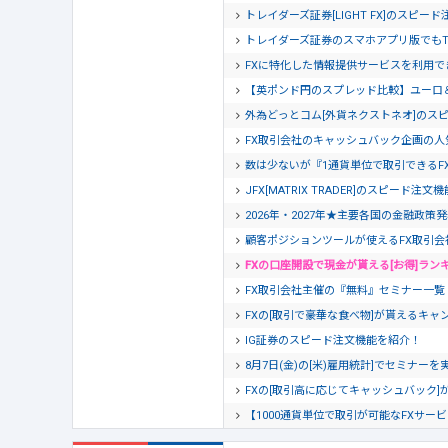
トレイダーズ証券[LIGHT FX]のスピー
トレイダーズ証券のスマホアプリ版でもTra
FXに特化した情報提供サービスを利用でき
【英ポンド円のスプレッド比較】ユーロ
外為どっとコム[外貨ネクストネオ]のス
FX取引会社のキャッシュバック企画の人
数は少ないが『1通貨単位で取引できるF
JFX[MATRIX TRADER]のスピード注
2026年・2027年★主要各国の金融政策
顧客ポジションツールが使えるFX取引会
FXの口座開設で現金が貰える[お得]ラン
FX取引会社主催の『無料』セミナー一覧【20
FXの[取引で豪華な食べ物]が貰えるキャン
IG証券のスピード注文機能を紹介！
8月7日(金)の[米)雇用統計]でセミナー
FXの[取引高に応じてキャッシュバック]
【1000通貨単位で取引が可能なFXサー