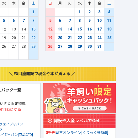
水
木
金
土
日
月
火
水
木
金
土
1
1
2
3
4
5
6
7
8
5
6
7
8
9
10
11
12
13
14
15
12
13
14
15
16
17
18
19
20
21
22
19
20
21
22
23
24
25
26
27
28
29
26
27
28
29
30
31
＼ FX口座開設で現金や本が貰える ／
ュバック一覧
いＦＸ限定特典
日11時に更新
開設や入金レベルでGet！
ウェイジャパン
X]
3千円
岡三オンライン[くりっく株365]
イジャパン[商品CFD]