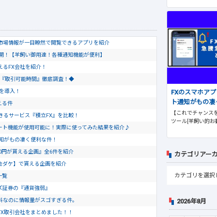
市場情報が一目瞭然で閲覧できるアプリを紹介
公開！【羊飼い御用達！各種通知機能が便利】
使えるFX会社を紹介！
会社『取引可能時間』徹底調査！◆
トを導入！
FXのスマホア
ト通知がもの凄
える件
【これでチャンスを
きるサービス『積立FX』を比較！
ツール[羊飼い的お
のチャート機能が使用可能に！実際に使ってみた結果を紹介♪
通知がもの凄く便利な件！
0円が貰える企画』全6件を紹介
カテゴリアー
金ダケ】で貰える企画を紹介
一覧
ズ証券の『通貨強弱』
料なのに情報量がスゴすぎる件。
2026年8月
FX取引会社をまとめました！！