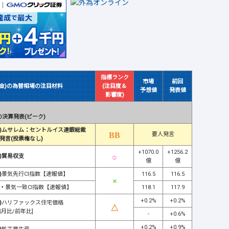
指標ランク
市場
前回
(金)の為替相場の注目材料
(注目度＆
予想値
発表値
影響度)
決算発表(ピーク)
)ムサレム：セントルイス連銀総裁
要人発言
発言(投票権なし)
+1070.0
+1256.2
)貿易収支
億
億
)
景気先行CI指数【速報値】
116.5
116.5
・
景気一致CI指数【速報値】
118.1
117.9
+0.2%
+0.2%
)
ハリファックス住宅価格
前月比/前年比]
-
+0.6%
+0.2%
+0.9%