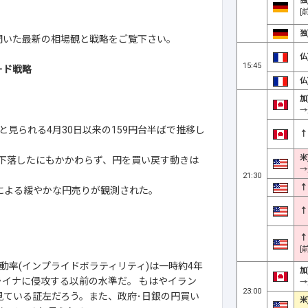
独
[
独
直接聞いた最新の相場観と戦略をご覧下さい。
仏
15:45
ード戦略
仏
加
→
見られる4月30日以来の159円台半ばで推移し
↑
米
に下落したにもかかわらず、円を買い戻す動きは
→
21:30
↑
による緩やかな円売りが観測された。
↑
↑
[
動率(インプライドボラティリティ)は一時約4年
加
ライナに侵攻する以前の水準だ。 もはやイラン
→
23:00
見ている証左だろう。また、政府･日銀の円買い
米