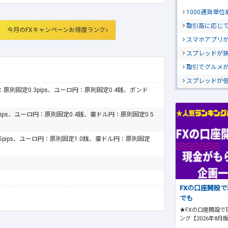
1000通貨単
取引高に応じ
今月のFXキャンペーンお得度ランク
スマホアプリが
スプレッドが
取引でグルメ
スプレッドが
ドル：原則固定0.3pips、ユーロ円：原則固定0.4銭、ポンド
pips、ユーロ円：原則固定0.4銭、豪ドル円：原則固定0.5
.5pips、ユーロ円：原則固定1.0銭、豪ドル円：原則固定
FXの口座開設
でも
★FXの口座開設で
ング【2026年8月