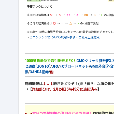
重要ランクについて
米国の経済指標は
→
→
→
→
→
→
の7段
その他の経済指標は
→
→
→
の4段階で表記
※15時～20時に市場予想値(コンセンサス)の最新の数値をチェック
当コンテンツについての免罪事項・ご利用上注意点
1000通貨単位で取引出来るFX！
GMOクリック証券[FXネ
セ通商[LION FX]
/
JFX
/
FXブロードネット
/
GMO外貨[外貨e
券
/
OANDA証券
/
他
詳細情報は
↓↓↓
続きをどうぞ！(※「続き」以降の部分
→【
詳細部分は、2月24日5時45分に追記済み
】
■□■
本日の為替相場の注目点とその見通し
(客観的な視点