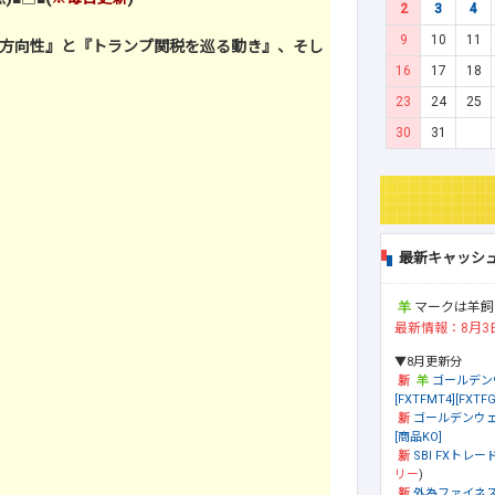
2
3
4
9
10
11
方向性』と『トランプ関税を巡る動き』、そし
16
17
18
23
24
25
30
31
最新キャッシ
マークは羊飼
最新情報：8月3
▼8月更新分
ゴールデン
[FXTFMT4][FXTFG
ゴールデンウェ
[商品KO]
SBI FXトレード
リー
)
外為ファイネ