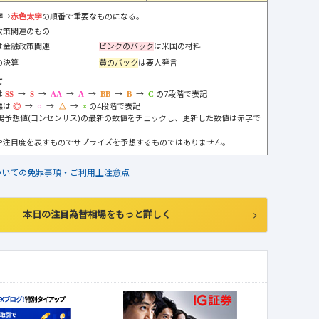
字
→
赤色太字
の順番で重要なものになる。
政策関連のもの
は金融政策関連
ピンクのバック
は米国の材料
の決算
黄のバック
は要人発言
て
は
→
→
→
→
→
→
の7段階で表記
標は
→
→
→
の4段階で表記
市場予想値(コンセンサス)の最新の数値をチェックし、更新した数値は赤字で
や注目度を表すものでサプライズを予想するものではありません。
ついての免罪事項・ご利用上注意点
本日の注目為替相場をもっと詳しく