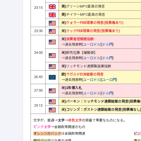
英)
グリーンMPC委員の発言
23:15
英)
テイラーMPC委員の発言
米)
ウォラーFRB理事の発言(投票権あり)
23:30
米)
クックFRB理事の発言(投票権あり)
米)
消費者信頼感指数
→過去発表時[
ユーロドル
][
ドル円
]
24:00
米)
卸売在庫【確報値】
→過去発表時[
ユーロドル
][
ドル円
]
米)
リッチモンド連銀製造業指数
欧)
ラガルドECB総裁の発言
26:45
→過去発表時[
ユーロドル
][
ユーロ円
]
米)2年債入札
27:00
→過去発表時[
ユーロドル
][
ドル円
]
米)バーキン：リッチモンド連銀総裁の発言(投票権
29:15
米)コリンズ：ボストン連銀総裁の発言(投票権なし
文字が、普通→
太字
→
赤色太字
の順番で重要なものになる。
ピンク太字
→金融政策関連のもの
オレンジのバック
は金融政策関連
ピン
緑のバック
は企業の決算
黄の