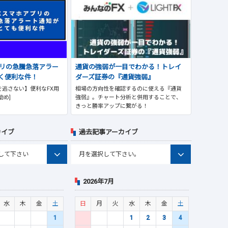
プリの急騰急落アラー
通貨の強弱が一目でわかる！トレイ
く便利な件！
ダーズ証券の『通貨強弱』
逃さない】便利なFX用
相場の方向性を確認するのに使える『通貨
勧め]
強弱』。チャート分析と併用することで、
きっと勝率アップに繋がる！
カイブ
過去記事アーカイブ
2026年7月
水
木
金
土
日
月
火
水
木
金
土
1
1
2
3
4