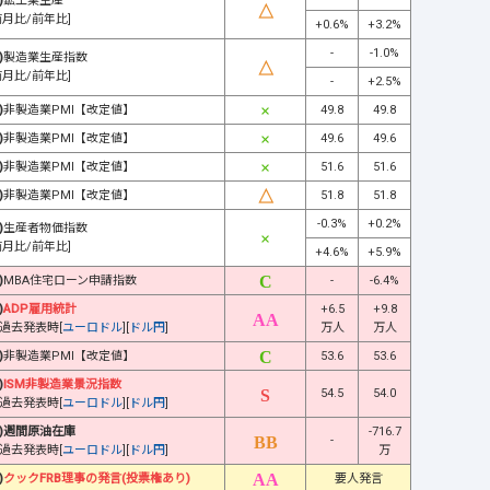
)
鉱工業生産
前月比/前年比]
+0.6%
+3.2%
-
-1.0%
)
製造業生産指数
前月比/前年比]
-
+2.5%
)
非製造業PMI【改定値】
49.8
49.8
)
非製造業PMI【改定値】
49.6
49.6
)
非製造業PMI【改定値】
51.6
51.6
)
非製造業PMI【改定値】
51.8
51.8
-0.3%
+0.2%
)
生産者物価指数
前月比/前年比]
+4.6%
+5.9%
)
MBA住宅ローン申請指数
-
-6.4%
)
ADP雇用統計
+6.5
+9.8
過去発表時[
ユーロドル
][
ドル円
]
万人
万人
)
非製造業PMI【改定値】
53.6
53.6
)
ISM非製造業景況指数
54.5
54.0
過去発表時[
ユーロドル
][
ドル円
]
)週間原油在庫
-716.7
-
過去発表時[
ユーロドル
][
ドル円
]
万
)
クックFRB理事の発言(投票権あり)
要人発言