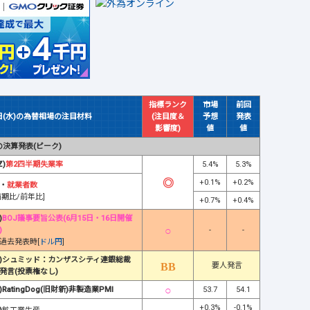
指標ランク
市場
前回
日(水)の為替相場の注目材料
(注目度＆
予想
発表
影響度)
値
値
決算発表(ピーク)
Z)
第2四半期失業率
5.4%
5.3%
+0.1%
+0.2%
・
就業者数
前期比/前年比]
+0.7%
+0.4%
)
BOJ議事要旨公表(6月15日・16日開催
)
-
-
過去発表時[
ドル円
]
)シュミッド：カンザスシティ連銀総裁
要人発言
発言(投票権なし)
)RatingDog(旧財新)非製造業PMI
53.7
54.1
+0.3%
-0.1%