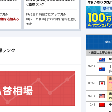
と指標ランク
ップ済み
8月2日11時過ぎにアップ済み
細情報を追加済み
8月7日の朝7時までに詳細情報を追記
予定
8月5
標ランク
・
米国の主要企業の
月
N
07:45
↑
[
日
08:50
分
→
米
09:15
の
10:45
中