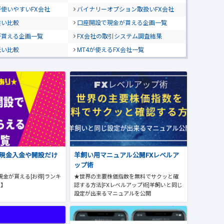
使いやすいFX会社
バイナリーオプション取扱いFX会社
狭い比較
口座開設で現金が貰える企画一覧
が貰える企画一覧
FX会社の取引システム調査結果
低い比較
MT4が使えるFX会社一覧
で現金入金や開設だけ
羊飼い用マニュアル公開FXレベルア
ップ術
現金が貰える[お得]ランキ
★世界の主要株価指数を無料でサクッと確
版】
認する方法[FXレベルアップ術]羊飼いと同じ
設定が出来るマニュアルを公開