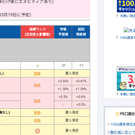
株引け後にエヌビディアあり)
月19日に予定)
羊飼い限
指標ランク
市場
前回
(注目度＆影響度)
予想値
発表値
1000通
-27
-17
し)
要人発言
+0.35%
+0.47%
+1.30%
+1.39%
羊飼い限
+0.3%
+0.6%
-
+0.2%
権なし)
要人発言
FX口座
)
要人発言
1000通貨単
要人発言
取引高に応じ