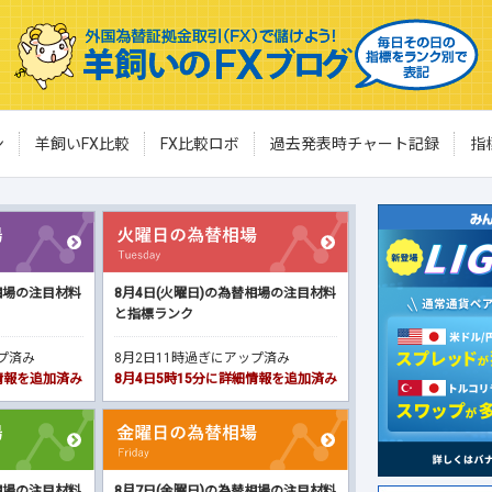
ン
羊飼いFX比較
FX比較ロボ
過去発表時チャート記録
指
相場の注目材料
8月4日(火曜日)の為替相場の注目材料
と指標ランク
ップ済み
8月2日11時過ぎにアップ済み
細情報を追加済み
8月4日5時15分に詳細情報を追加済み
相場の注目材料
8月7日(金曜日)の為替相場の注目材料