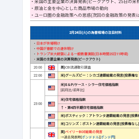
・米国の主要企業の決算発表(ピークアウト、25日の米
・原油と金を中心とした商品市場の動向
・ユーロ圏の金融政策への思惑(次回の金融政策の発表は3
2月24日(火)の為替相場の注目材料
・
日本が休場明け
・
中国が春節での連休明け
・
トランプ米大統領による一般教書演説(日本時間25日11時頃)
・
米国の主要企業の決算発表(ピークアウト)
20:00
英)
CBI流通取引調査
22:00
米)グールズビー：シカゴ連銀総裁の発言(投票権な
米)S＆P/ケース・シラー住宅価格指数
[前月比/前年比]
米)住宅価格指数
23:00
↑・第4四半期住宅価格指数
米)ボスティック：アトランタ連銀総裁の発言(投票
米)コリンズ：ボストン連銀総裁の発言(投票権なし
英)
ベイリーBOE総裁の発言
→過去発表時[
ポンドドル
][
ポンド円
]