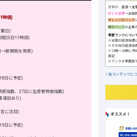
文字が、普通→
太
ピンク太字
→金融
1時頃)
オレンジのバック
緑のバック
は企業
業日)
重要ランクについ
25日11時頃)
※米国の経済指標
※その他の経済指
→新関税を発表)
※15時～20時に
表記
※ランクは重要度
当コンテンツに
8日に予定)
頼感指数、27日に生産者物価指数)
書演説あり)
言に注目)
オススメ！
9日に予定)