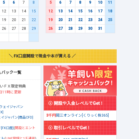
5
6
7
8
5
6
7
8
9
10
11
12
13
14
15
12
13
14
15
16
17
18
19
20
21
22
19
20
21
22
23
24
25
26
27
28
29
26
27
28
29
30
31
＼ FX口座開設で現金や本が貰える ／
ュバック一覧
いＦＸ限定特典
日11時に更新
開設や入金レベルでGet！
ウェイジャパン
X]
3千円
岡三オンライン[くりっく株365]
イジャパン[商品CFD]
取引レベルでGet！
[FX口座]
(
開設とエント
スト
(
LINE登録と1千通貨
)