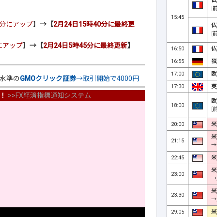
仏
[
15:45
30分にアップ
】
→【
2月24日15時40分に最終更
仏
[
分にアップ
】
→【
2月24日5時45分に最終更新
】
16:50
仏
16:55
独
17:00
欧
狭水準の
GMOクリック証券
→取引開始で4000円
17:30
英
！
>>
FX経済指標通知システム
欧
18:00
[
20:00
米
米
21:15
→
22:45
米
米
23:00
→
米
23:30
→
29:05
米