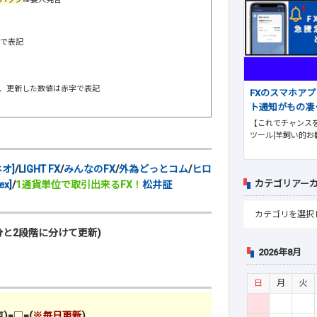
階で表記
し、更新した数値は赤字で表記
FXのスマホア
ト通知がもの凄
【これでチャンスを
ツール[羊飼い的お
オ]
/
LIGHT FX
/
みんなのFX
/
外為どっとコム
/
ヒロ
カテゴリアー
x]
/
1通貨単位で取引出来るFX！
松井証
と2段階に分けて更新)
2026年8月
日
月
火
)
■□■
(
※毎日更新
)