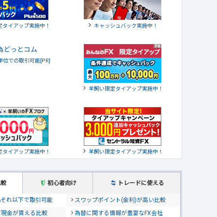
定タイアップ実施中！
キャッシュバック実施中！
貨単位での取引可能[PR]
羊飼い限定タイアップ実施中！
定タイアップ実施中！
羊飼い限定タイアップ実施中！
比較
初心者向け
トレードに使える
位&それ以下で取引可能
スワップポイント(金利)が高い比較
て現金が貰える比較
為替に関する情報が豊富なFX会社