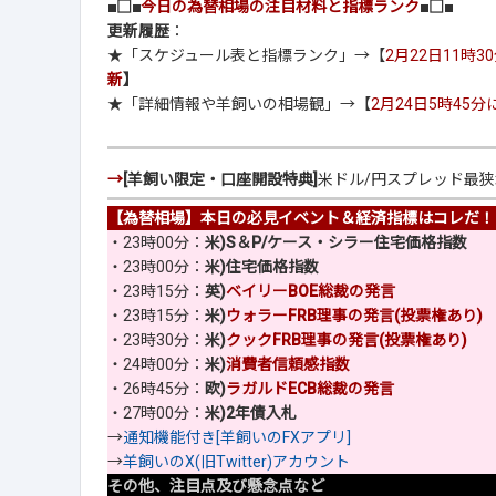
■□■
今日の為替相場の注目材料と指標ランク
■□■
更新履歴
：
★「スケジュール表と指標ランク」→【
2月22日11時
新
】
★「詳細情報や羊飼いの相場観」→【
2月24日5時45
→
[羊飼い限定・口座開設特典]
米ドル/円スプレッド最
【為替相場】本日の必見イベント＆経済指標はコレだ！
・23時00分：
米)S＆P/ケース・シラー住宅価格指数
・23時00分：
米)住宅価格指数
・23時15分：
英)
ベイリーBOE総裁の発言
・23時15分：
米)
ウォラーFRB理事の発言(投票権あり)
・23時30分：
米)
クックFRB理事の発言(投票権あり)
・24時00分：
米)
消費者信頼感指数
・26時45分：
欧)
ラガルドECB総裁の発言
・27時00分：
米)2年債入札
→
通知機能付き[羊飼いのFXアプリ]
→
羊飼いのX(旧Twitter)アカウント
その他、注目点及び懸念点など