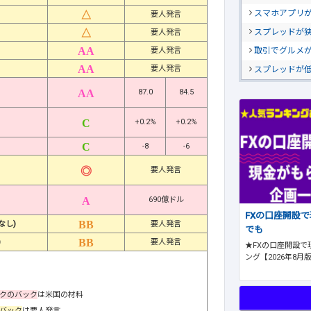
スマホアプリが
要人発言
スプレッドが
要人発言
取引でグルメ
要人発言
要人発言
スプレッドが
87.0
84.5
+0.2%
+0.2%
-8
-6
要人発言
690億ドル
FXの口座開設
なし)
要人発言
でも
)
要人発言
★FXの口座開設で
ング【2026年8月
クのバック
は米国の材料
バック
は要人発言