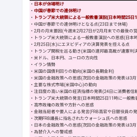
・
日本が休場明け
・
中国が春節での連休明け
・
トランプ米大統領による一般教書演説(日本時間25日1
・中国が春節での連休明けとなる点(23日まで休場)
・2月の月末要因(今週末2月27日が2月月末での最後の営
・トランプ米大統領による一般教書演説への思惑(日本時間
・2月25日(水)にエヌビディアの決算発表を控える点
・トランプ関税を巡る動き(米国の連邦最高裁が違憲判決
・米ドル、日本円、ユーロの方向性
・イラン情勢
・米国の国債利回りの動向(米国の長期金利)
・米国の金融政策への思惑(次回の金融政策の発表は3月1
・主要な株式市場(米国中心)の動向
・注目度の高い米国の経済指標の発表(24日に消費者信
・トランプ米大統領の発言(日本時間25日11時に一般教
・高市政権の政策や方針への思惑
・金融当局者や要人による発言(FRB高官や日銀役員の発
・次期FRB議長に指名されたウォーシュ氏への思惑
・日本の金融政策への思惑(次回の金融政策の発表は3月1
・為替介入への警戒感