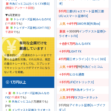
オ]
外為どっとコム[らくらくFX積立]
(
開設とアンケート回答
)
5千円
三菱UFJ eスマート証券[三菱
▼6月更新分
UFJ eスマート証券FX]
トレイダーズ証券[みんなのFX]
(
1千通貨
でも)
＋4千円
GMO外貨[外貨ex]
トレイダーズ証券[LIGHT FX]
(
1
＋3000円
インヴァスト証券[ト
千通貨
でも)
ライオートFX]
有利な企画だけを
＋合計1万円
みんなのFX
厳選しています！
＋3千円
LIGHT FX
※基本的に、1万通貨のトレードまでで
4千円
岡三オンライン[くりっく365]
貰える企画を対象。それ以外は、規定
の量のトレードをしても、スプレッド
＋8千円
[PR]
外為どっとコム
でキャッシュバックがマイナスになら
ないモノを掲載。
＋5千円
ヒロセ通商
1万円以上
＋5千円
JFX[マトリックス]
3千円
外為オンライン
トレイダーズ証券[みんなの
FX]
(
1千通貨
でも)
3千円
FXブロードネット
外為どっとコム
(1万通貨でも)
3千円分
アイネット証券[ループイフ
[PR]
ダン]
インヴァスト証券[トライオート