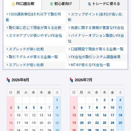
FX口座比較
初心者向け
トレードに使える
1000通貨単位&それ以下で取引可
スワップポイント(金利)が高い比
能
較
取引高に応じて現金が貰える比較
為替に関する情報が豊富なFX会社
スマホアプリが使いやすいFX会社
バイナリーオプション取扱いFX会
社
スプレッドが狭い比較
口座開設で現金が貰える企画一覧
取引でグルメが貰える企画一覧
FX会社の取引システム調査結果
スプレッドが低い比較
MT4が使えるFX会社一覧
2026年8月
2026年7月
日
月
火
水
木
金
土
日
月
火
水
木
金
土
1
1
2
3
4
2
3
4
5
6
7
8
5
6
7
8
9
10
11
9
10
11
12
13
14
15
12
13
14
15
16
17
18
16
17
18
19
20
21
22
19
20
21
22
23
24
25
23
24
25
26
27
28
29
26
27
28
29
30
31