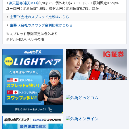
楽天証券[楽天MT4]
(8/8まで、例外あり)■ユーロドル：原則固定0.5pips、
ユーロ円：原則固定1.0銭、豪ドル円：原則固定0.7銭、ほか
主要FX会社のスプレッド比較はこちら
主要FX会社のスワップ金利比較はこちら
※スプレッド原則固定は例外あり
※ドル円は米ドル円の略