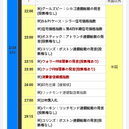
-
-
米国以外
米)グールズビー：シカゴ連銀総裁の発言
22:00
(投票権なし)
米)S＆P/ケース・シラー住宅価格指数
米)住宅価格指数
＆
第4四半期住宅価格指数
米)ボスティック：アトランタ連銀総裁の発
23:00
言(投票権なし)
2/24
米)コリンズ：ボストン連銀総裁の発言(投
(火)
票権なし)
23:15
米)
ウォラーFRB理事の発言(投票権あり)
米国
23:30
米)
クックFRB理事の発言(投票権あり)
米)
消費者信頼感指数
24:00
米)
卸売在庫【確報値】
米)
リッチモンド連銀製造業指数
27:00
米)2年債入札
米)バーキン：リッチモンド連銀総裁の発言
(投票権なし)
29:15
米)コリンズ：ボストン連銀総裁の発言(投
票権なし)