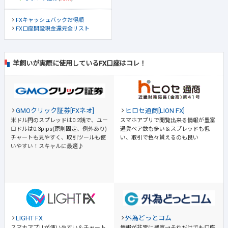
FXキャッシュバックお得順
FX口座開設現金還元全リスト
羊飼いが実際に使用しているFX口座はコレ！
GMOクリック証券[FXネオ]
ヒロセ通商[LION FX]
米ドル円のスプレッドは0.2銭で、ユー
スマホアプリで閲覧出来る情報が豊富
ロドルは0.3pips(原則固定、例外あり)
通貨ペア数も多い＆スプレッドも低
チャートも見やすく、取引ツールも使
い、取引で色々貰えるのも良い
いやすい！スキャルに最適♪
LIGHT FX
外為どっとコム
スマホアプリが使いやすい＆チャート
情報が非常に豊富→それだけでも口座