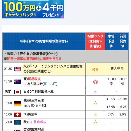
指標ランク
市場
前回
8月6日(木)の為替相場の注目材料
(注目度＆
予想
発表
影響度)
値
値
・
米国の主要企業の決算発表(ピーク)
※
明日→米国の雇用統計の発表を控える
米)デイリー：サンフランシスコ連銀総裁
09:35
要人発言
の発言(投票権なし)
豪)
貿易収支
-10.80
-30.18
10:30
→過去発表時[
豪ドル円
]
億
億
未定
日)30年利付国債入札
-
+0.5%
+1.9%
独)
製造業受注
15:00
[前月比/前年比]
+5.9%
+6.2%
16:00
ス)
失業率
3.0%
2.9%
17:00
欧)
ECB月例報告
-
-
英)建設業PMI