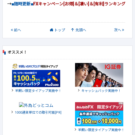
→
■随時更新■
FXキャンペーン[お得]＆[凄い]＆[有利]ランキング
前
へ
トップ
先頭へ
次
へ
オススメ！
羊飼い限定タイアップ実施中！
キャッシュバック実施中！
1000通貨単位での取引可能[PR]
羊飼い限定タイアップ実施中！