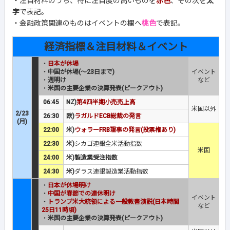
・注目材料のうち、特に注目度の高いものを
赤色
、その次を
太
字
で表記。
・金融政策関連のものはイベントの欄へ
桃色
で表記。
経済指標＆注目材料＆イベント
・
日本が休場
・
中国が休場(～23日まで)
イベント
・
週明け
など
・
米国の主要企業の決算発表(ピークアウト)
06:45
NZ)
第4四半期小売売上高
米国以外
2/23
26:30
欧)
ラガルドECB総裁の発言
(月)
22:00
米)
ウォラーFRB理事の発言(投票権あり)
22:30
米)
シカゴ連銀全米活動指数
米国
24:00
米)製造業受注指数
24:30
米)
ダラス連銀製造業活動指数
・
日本が休場明け
・
中国が春節での連休明け
イベント
・
トランプ米大統領による一般教書演説(日本時間
など
25日11時頃)
・
米国の主要企業の決算発表(ピークアウト)