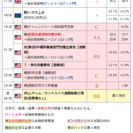
17:30
40.0
38.4
→過去発表時[
ポンドドル
][
ポンド円
]
+0.1%
+0.2%
欧)
小売売上高
18:00
[前月比/前年比]
+1.0%
+1.6%
18:30
米)
チャレンジャー人員削減予定数
-
-4.5%
米)
新規失業保険申請件数
20.5
19.7
→過去発表時[
ユーロドル
][
ドル円
]
万件
万件
米)第2四半期非農業部門労働生産性【速報
21:30
値】
+0.6%
+0.3%
→過去発表時[
ユーロドル
][
ドル円
]
↑・単位労働費用【速報値】
+2.1%
+1.8%
米)
卸売在庫【確報値】
23:00
+0.3%
+0.3%
→過去発表時[
ユーロドル
][
ドル円
]
23:30
米)
週間天然ガス貯蔵量
-
+28
翌
米)ムサレム：セントルイス連銀総裁の発
要人発言
06:30
言(投票権なし)
文字が、普通→
太字
→
赤色太字
の順番で重要なものになる。
ピンク太字
→金融政策関連のもの
オレンジのバック
は金融政策関連
ピンクのバック
は米国の材料
緑のバック
は企業の決算
黄のバック
は要人発言