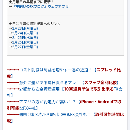
★月曜日の早朝までに更新！
→
『羊飼いのFXブログ』ウェブアプリ
★日にち毎の個別記事へのリンク
→
2月23日(月曜日)
→
2月24日(火曜日)
→
2月25日(水曜日)
→
2月26日(木曜日)
→
2月27日(金曜日)
→→→
コスト削減は利益を増やす一番の近道！【
スプレッド比
較
】
→→→
意外に差がある毎日貰えるアレ！【
スワップ金利比較
】
→→→
少額から安全資産運用【
1000通貨単位で取引出来る
FX会
社】
→→→
アプリの方が約定力が高い！？【
iPhone・Androidで取
引可能
なFX会社】
→→→
週明け朝3時から取引出来るFX会社も！【
取引可能時間比
較
】