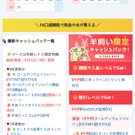
30
31
＼ FX口座開設で現金や本が貰える ／
最新キャッシュバック一覧
マークは羊飼いＦＸ限定特典
最新情報：8月3日11時に更新
開設や入金レベルでGet！
▼8月更新分
ゴールデンウェイジャパン
[FXTFMT4][FXTFGX]
3千円
岡三オンライン[くりっく株
ゴールデンウェイジャパン[商品
365]
CFD][商品KO]
SBI FXトレード[FX口座]
(
開設とエ
取引レベルでGet！
ントリー
)
外為ファイネスト
(
LINE登録と1千
5千円
Plus500JP証券[FX]
通貨
)
外為どっとコム[CFD]
[PR]
＋5千円
ゴールデンウェイジャ
▼7月更新分
パン[FXTFMT4][FXTFGX]
セントラル短資ＦＸ[ダイレク
4千円
GMOクリック証券[FXネ
トプラス]