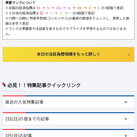
重要ランクについて
※米国の経済指標は
→
→
→
→
→
→
の7段階で表記
※その他の経済指標は
→
→
→
の4段階で表記
※15時～20時に市場予想値(コンセンサス)の最新の数値をチェックし、更新した数
値は赤字で表記
※ランクは重要度や注目度を表すものでサプライズを予想するものではありませ
ん。
本日の注目為替相場をもっと詳しく
必見！！特集記事クイックリンク
直近の
人気特集記事
2日(日)の夜までの記事
3日(月)の記事