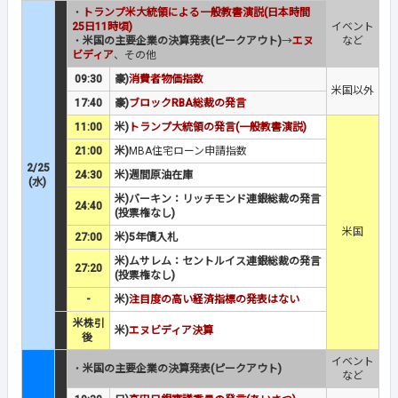
・
トランプ米大統領による一般教書演説(日本時間
25日11時頃)
イベント
・
米国の主要企業の決算発表(ピークアウト)
→
エヌ
など
ビディア
、その他
09:30
豪)
消費者物価指数
米国以外
17:40
豪)
ブロックRBA総裁の発言
11:00
米)
トランプ大統領の発言(一般教書演説)
21:00
米)
MBA住宅ローン申請指数
2/25
24:30
米)週間原油在庫
(水)
米)バーキン：リッチモンド連銀総裁の発言
24:40
(投票権なし)
米国
27:00
米)5年債入札
米)ムサレム：セントルイス連銀総裁の発言
27:20
(投票権なし)
-
米)
注目度の高い経済指標の発表はない
米株引
米)
エヌビディア決算
後
イベント
・
米国の主要企業の決算発表(ピークアウト)
など