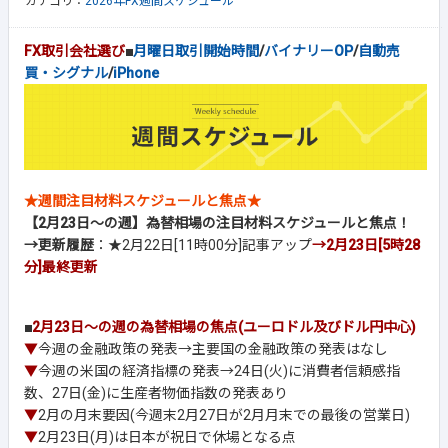
カテゴリ：
2026年FX週間スケジュール
FX取引会社選び
■
月曜日取引開始時間
/
バイナリーOP
/
自動売
買・シグナル
/
iPhone
★週間注目材料スケジュールと焦点★
【2月23日～の週】為替相場の注目材料スケジュールと焦点！
→更新履歴
：★2月22日[11時00分]記事アップ
→2月23日[5時28
分]最終更新
■
2月23日～の週の為替相場の焦点(ユーロドル及びドル円中心)
▼
今週の金融政策の発表→主要国の金融政策の発表はなし
▼
今週の米国の経済指標の発表→24日(火)に消費者信頼感指
数、27日(金)に生産者物価指数の発表あり
▼
2月の月末要因(今週末2月27日が2月月末での最後の営業日)
▼
2月23日(月)は日本が祝日で休場となる点