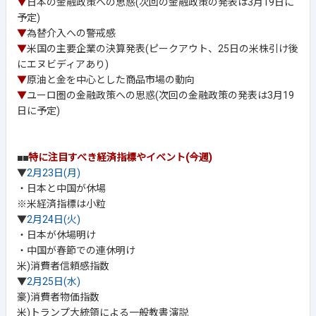
▼
日本の金融政策への思惑(次回の金融政策の発表は3月19日に
予定)
▼
為替介入への警戒感
▼
米国の主要企業の決算発表(ピークアウト、25日の米株引け後
にエヌビディアあり)
▼
原油と金を中心とした商品市場の動向
▼
ユーロ圏の金融政策への思惑(次回の金融政策の発表は3月19
日に予定)
■■
特に注目すべき経済指標やイベント(今週)
▼
2月23日(月)
・日本と中国が休場
※米経済指標は小粒
▼
2月24日(火)
・日本が休場明け
・中国が春節での連休明け
米)消費者信頼感指数
▼
2月25日(水)
豪)消費者物価指数
米)トランプ大統領による一般教書演説