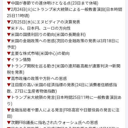
▼
中国が春節での連休明けとなる点(23日まで休場)
▼
2月24日(火)にトランプ米大統領による一般教書演説(日本時間
25日11時頃)
▼
2月25日(水)にエヌビディアの決算発表
▼
米ドル、日本円、ユーロの方向性
▼
米国の国債利回りの動向(米国の長期金利)
▼
米国の金融政策への思惑(次回の金融政策の発表は3月18日に
予定)
▼
主要な株式市場(米国中心)の動向
▼
イラン情勢
▼
トランプ関税を巡る動き(米国の連邦最高裁が違憲判決→新関
税を発表)
▼
高市政権の政策や方針への思惑
▼
注目度の高い米国の経済指標の発表(24日に消費者信頼感指
数、27日に生産者物価指数)
▼
トランプ米大統領の発言(日本時間25日11時に一般教書演説あ
り)
▼
金融当局者や要人による発言(FRB高官や日銀役員の発言に注
目)
▼
次期FRB議長に指名されたウォーシュ氏への思惑