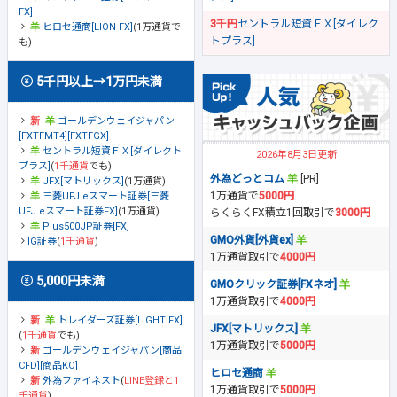
FX]
3千円
セントラル短資ＦＸ[ダイレク
ヒロセ通商[LION FX]
(1万通貨で
トプラス]
も)
5千円以上→1万円未満
ゴールデンウェイジャパン
[FXTFMT4][FXTFGX]
セントラル短資ＦＸ[ダイレクト
2026年8月3日更新
プラス]
(
1千通貨
でも)
外為どっとコム
[PR]
JFX[マトリックス]
(1万通貨)
1万通貨で
5000円
三菱UFJ eスマート証券[三菱
UFJ eスマート証券FX]
(1万通貨)
らくらくFX積立1回取引で
3000円
Plus500JP証券[FX]
GMO外貨[外貨ex]
IG証券
(
1千通貨
)
1万通貨取引で
4000円
5,000円未満
GMOクリック証券[FXネオ]
1万通貨取引で
4000円
トレイダーズ証券[LIGHT FX]
JFX[マトリックス]
(
1千通貨
でも)
1万通貨取引で
5000円
ゴールデンウェイジャパン[商品
CFD][商品KO]
ヒロセ通商
外為ファイネスト
(
LINE登録と1
1万通貨取引で
5000円
千通貨
)