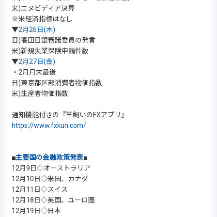
米)エヌビディア決算
※米経済指標はなし
▼
2月26日(木)
日)高田日銀審議委員の発言
米)新規失業保険申請件数
▼
2月27日(金)
・2月月末最後
日)東京都区部消費者物価指数
米)生産者物価指数
通知機能付きの『羊飼いのFXアプリ』
https://www.fxkun.com/
■
主要国の金融政策発表
■
12月9日◇オーストラリア
12月10日◇米国、カナダ
12月11日◇スイス
12月18日◇英国、ユーロ圏
12月19日◇日本