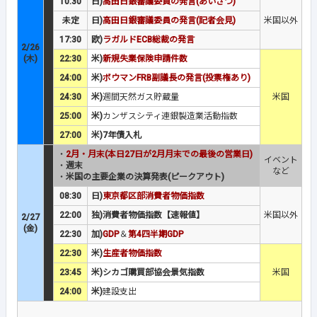
10:30
日)
高田日銀審議委員の発言(あいさつ)
未定
日)
高田日銀審議委員の発言(記者会見)
米国以外
17:30
欧)
ラガルドECB総裁の発言
2/26
(木)
22:30
米)
新規失業保険申請件数
24:00
米)
ボウマンFRB副議長の発言(投票権あり)
24:30
米)
週間天然ガス貯蔵量
米国
25:00
米)
カンザスシティ連銀製造業活動指数
27:00
米)7年債入札
・
2月・月末(本日27日が2月月末での最後の営業日)
イベント
・
週末
など
・
米国の主要企業の決算発表(ピークアウト)
08:30
日)
東京都区部消費者物価指数
22:00
独)消費者物価指数【速報値】
米国以外
2/27
(金)
22:30
加)
GDP
＆
第4四半期GDP
22:30
米)
生産者物価指数
23:45
米)シカゴ購買部協会景気指数
米国
24:00
米)
建設支出