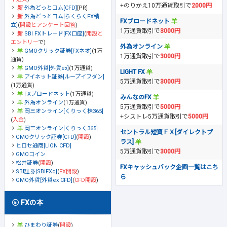
+のりかえ10万通貨取引で
2000円
外為どっとコム[CFD]
[PR]
外為どっとコム[らくらくFX積
FXブロードネット
立]
(
開設とアンケート回答
)
1万通貨取引で
3000円
SBI FXトレード[FX口座]
(
開設と
エントリー
で)
外為オンライン
GMOクリック証券[FXネオ]
(1万
1万通貨取引で
3000円
通貨)
GMO外貨[外貨ex]
(1万通貨)
LIGHT FX
アイネット証券[ループイフダン]
5万通貨取引で
3000円
(1万通貨)
FXブロードネット
(1万通貨)
みんなのFX
外為オンライン
(1万通貨)
5万通貨取引で
5000円
岡三オンライン[くりっく株365]
+シストレ5万通貨取引で
5000円
(
入金
)
岡三オンライン[くりっく365]
セントラル短資ＦＸ[ダイレクトプ
GMOクリック証券[CFD]
(
開設
)
ラス]
ヒロセ通商[LION CFD]
5万通貨取引で
3000円
GMOコイン
松井証券
(
開設
)
FXキャッシュバック企画一覧はこち
SBI証券[SBIFXα]
(
FX開設
)
ら
GMO外貨[外貨ex CFD]
(
CFD開設
)
FXの本
ひまわり証券
(
開設
)