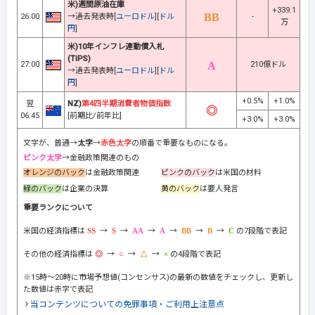
米)週間原油在庫
+339.1
26:00
→過去発表時[
ユーロドル
][
ドル
-
万
円
]
米)10年インフレ連動債入札
(TIPS)
27:00
210億ドル
→過去発表時[
ユーロドル
][
ドル
円
]
+0.5%
+1.0%
翌
NZ)
第4四半期消費者物価指数
06:45
[前期比/前年比]
+3.0%
+3.0%
文字が、普通→
太字
→
赤色太字
の順番で重要なものになる。
ピンク太字
→金融政策関連のもの
オレンジのバック
は金融政策関連
ピンクのバック
は米国の材料
緑のバック
は企業の決算
黄のバック
は要人発言
重要ランクについて
米国の経済指標は
→
→
→
→
→
→
の7段階で表記
その他の経済指標は
→
→
→
の4段階で表記
※15時～20時に市場予想値(コンセンサス)の最新の数値をチェックし、更新し
た数値は赤字で表記
当コンテンツについての免罪事項・ご利用上注意点