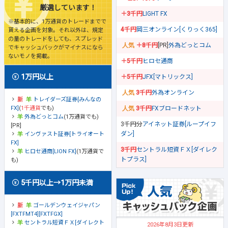
厳選しています！
＋3千円
LIGHT FX
※基本的に、1万通貨のトレードまでで
4千円
岡三オンライン[くりっく365]
貰える企画を対象。それ以外は、規定
の量のトレードをしても、スプレッド
＋8千円
[PR]
外為どっとコム
でキャッシュバックがマイナスになら
ないモノを掲載。
＋5千円
ヒロセ通商
1万円以上
＋5千円
JFX[マトリックス]
3千円
外為オンライン
トレイダーズ証券[みんなの
FX]
(
1千通貨
でも)
3千円
FXブロードネット
外為どっとコム
(1万通貨でも)
3千円分
アイネット証券[ループイフ
[PR]
ダン]
インヴァスト証券[トライオート
FX]
3千円
セントラル短資ＦＸ[ダイレク
ヒロセ通商[LION FX]
(1万通貨で
トプラス]
も)
5千円以上→1万円未満
ゴールデンウェイジャパン
[FXTFMT4][FXTFGX]
セントラル短資ＦＸ[ダイレクト
2026年8月3日更新