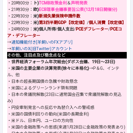
・20時00分：
ト)
TCMB政策金利
＆
声明発表
・21時30分：
欧)
ECB理事会議事要旨公表(12月18日開催分)
・22時30分：
米)
新規失業保険申請件数
・22時30分：
米)
第3四半期GDP【改定値】
/
個人消費【改定値】
・24時00分：
米)個人所得
/
個人支出
/
PCEデフレーター
/
PCEコ
ア・デフレーター
→
通知機能付き[羊飼いのFXアプリ]
→
羊飼いのX(旧Twitter)アカウント
その他、注目点及び懸念点など
・
世界経済フォーラム年次総会(ダボス会議、19日～23日)
・
米国の主要企業の決算発表(徐々に本格化)
→P＆G、インテ
ル、他
・日本の超長期国債の急騰や財政懸念
・米国によるグリーンランド領有問題
・日本の衆議院解散(23日に通常国会召集で衆議院解散の見込
み)
・円安牽制発言への反応や為替介入への警戒感
・米国の国債利回りの動向(米国の長期金利)
・米ドル、日本円、ユーロの方向性
・米国の金融政策への思惑(来週1月28日に金融政策の発表あり)