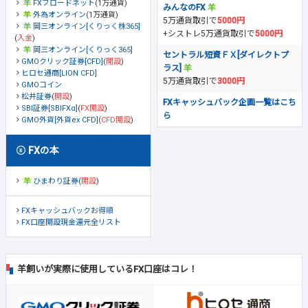
FXブロードネット
(1万通貨)
みんなのFX
外為オンライン
(1万通貨)
5万通貨取引で
5000円
岡三オンライン[くりっく株365]
+シストレ5万通貨取引で
5000円
(
入金
)
岡三オンライン[くりっく365]
セントラル短資ＦＸ[ダイレクトプ
GMOクリック証券[CFD]
(
開設
)
ラス]
ヒロセ通商[LION CFD]
5万通貨取引で
3000円
GMOコイン
松井証券
(
開設
)
FXキャッシュバック企画一覧はこち
SBI証券[SBIFXα]
(
FX開設
)
ら
GMO外貨[外貨ex CFD]
(
CFD開設
)
FXの本
ひまわり証券
(
開設
)
FXキャッシュバックお得順
FX口座開設現金還元全リスト
羊飼いが実際に使用しているFX口座はコレ！