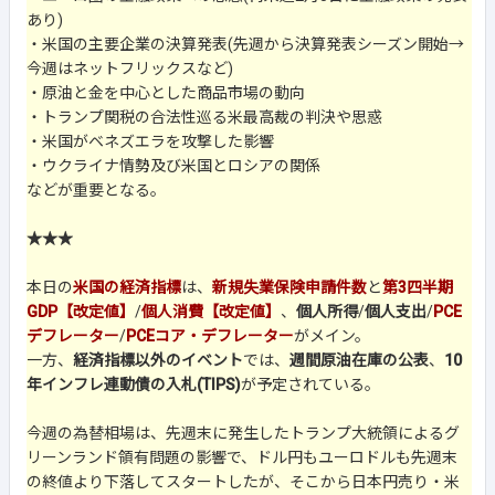
あり)
・米国の主要企業の決算発表(先週から決算発表シーズン開始→
今週はネットフリックスなど)
・原油と金を中心とした商品市場の動向
・トランプ関税の合法性巡る米最高裁の判決や思惑
・米国がベネズエラを攻撃した影響
・ウクライナ情勢及び米国とロシアの関係
などが重要となる。
★★★
本日の
米国の経済指標
は、
新規失業保険申請件数
と
第3四半期
GDP【改定値】
/
個人消費【改定値】
、
個人所得
/
個人支出
/
PCE
デフレーター
/
PCEコア・デフレーター
がメイン。
一方、
経済指標以外のイベント
では、
週間原油在庫の公表
、
10
年インフレ連動債の入札(TIPS)
が予定されている。
今週の為替相場は、先週末に発生したトランプ大統領によるグ
リーンランド領有問題の影響で、ドル円もユーロドルも先週末
の終値より下落してスタートしたが、そこから日本円売り・米