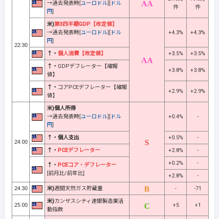
→過去発表時[
ユーロドル
][
ドル
件
件
円
]
米)
第3四半期GDP【改定値】
→過去発表時[
ユーロドル
][
ドル
+4.3%
+4.3%
円
]
22:30
↑・
個人消費【改定値】
+3.5%
+3.5%
↑・
GDPデフレーター【確報
+3.8%
+3.8%
値】
↑・
コアPCEデフレーター【確報
+2.9%
+2.9%
値】
米)個人所得
→過去発表時[
ユーロドル
][
ドル
+0.4%
-
円
]
↑・個人支出
+0.5%
-
24:00
↑・
PCEデフレーター
+2.8%
-
+0.2%
-
↑・
PCEコア・デフレーター
[前月比/前年比]
+2.8%
-
24:30
米)
週間天然ガス貯蔵量
-
-71
米)
カンザスシティ連銀製造業活
25:00
+5
+1
動指数