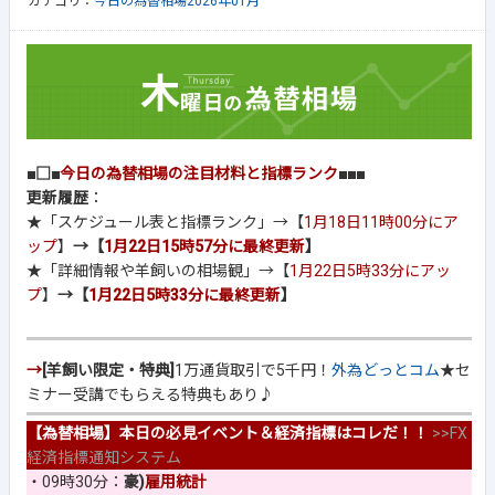
カテゴリ：
今日の為替相場2026年01月
■□■
今日の為替相場の注目材料と指標ランク
■■■
更新履歴
：
★「スケジュール表と指標ランク」→【
1月18日11時00分にア
ップ
】
→【
1月22日15時57分に最終更新
】
★「詳細情報や羊飼いの相場観」→【
1月22日5時33分にアッ
プ
】
→【
1月22日5時33分に最終更新
】
→
[羊飼い限定・特典]
1万通貨取引で5千円！
外為どっとコム
★セ
ミナー受講でもらえる特典もあり♪
【為替相場】本日の必見イベント＆経済指標はコレだ！！
>>
FX
経済指標通知システム
・09時30分：
豪)
雇用統計