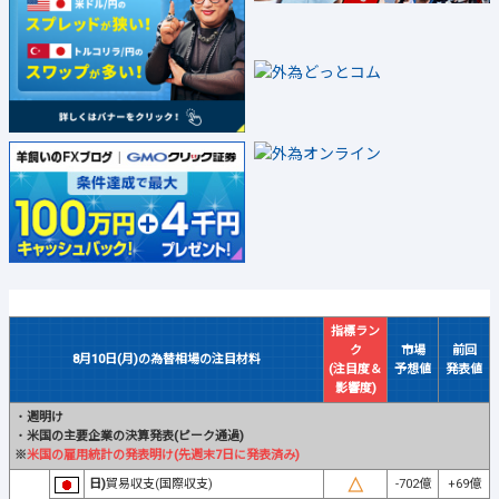
指標ラン
ク
市場
前回
8月10日(月)の為替相場の注目材料
(注目度＆
予想値
発表値
影響度)
・
週明け
・
米国の主要企業の決算発表(ピーク通過)
※
米国の雇用統計の発表明け(先週末7日に発表済み)
日)
貿易収支(国際収支)
-702億
+69億