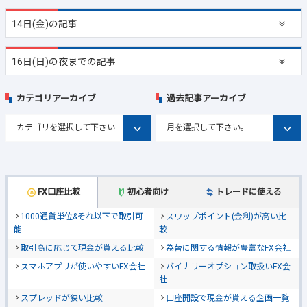
14日(金)の記事
16日(日)の夜までの記事
カテゴリアーカイブ
過去記事アーカイブ
FX口座比較
初心者向け
トレードに使える
1000通貨単位&それ以下で取引可
スワップポイント(金利)が高い比
能
較
取引高に応じて現金が貰える比較
為替に関する情報が豊富なFX会社
スマホアプリが使いやすいFX会社
バイナリーオプション取扱いFX会
社
スプレッドが狭い比較
口座開設で現金が貰える企画一覧