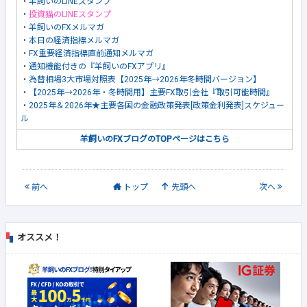
・
羊飼いのLINEスタンプ
・
投資猫のLINEスタンプ
・
羊飼いのFXメルマガ
・
本日の経済指標メルマガ
・
FX重要経済指標直前通知メルマガ
・
通知機能付きの『羊飼いのFXアプリ』
・
為替相場3大市場対照表【2025年→2026年冬時間バージョン】
・
【2025年→2026年・冬時間用】主要FX取引会社『取引可能時間』
・
2025年＆2026年★主要各国の金融政策発表[政策金利発表]スケジュー
ル
羊飼いのFXブログのTOPページはこちら
前
へ
トップ
先頭へ
次
へ
オススメ！