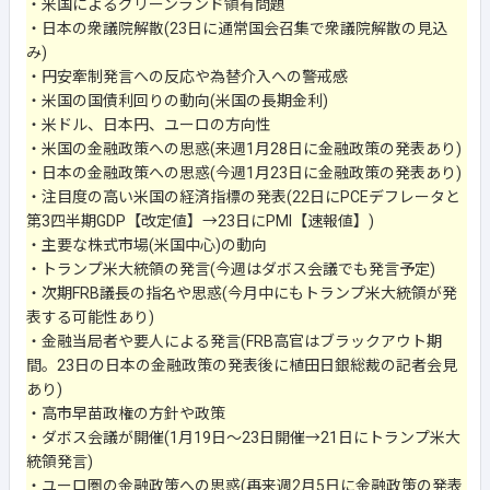
・米国によるグリーンランド領有問題
・日本の衆議院解散(23日に通常国会召集で衆議院解散の見込
み)
・円安牽制発言への反応や為替介入への警戒感
・米国の国債利回りの動向(米国の長期金利)
・米ドル、日本円、ユーロの方向性
・米国の金融政策への思惑(来週1月28日に金融政策の発表あり)
・日本の金融政策への思惑(今週1月23日に金融政策の発表あり)
・注目度の高い米国の経済指標の発表(22日にPCEデフレータと
第3四半期GDP【改定値】→23日にPMI【速報値】)
・主要な株式市場(米国中心)の動向
・トランプ米大統領の発言(今週はダボス会議でも発言予定)
・次期FRB議長の指名や思惑(今月中にもトランプ米大統領が発
表する可能性あり)
・金融当局者や要人による発言(FRB高官はブラックアウト期
間。23日の日本の金融政策の発表後に植田日銀総裁の記者会見
あり)
・高市早苗政権の方針や政策
・ダボス会議が開催(1月19日～23日開催→21日にトランプ米大
統領発言)
・ユーロ圏の金融政策への思惑(再来週2月5日に金融政策の発表