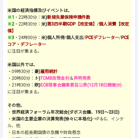
米国の経済指標及びイベントは、
※1
・22時30分：
米)
新規失業保険申請件数
※2
・22時30分：
米)
第3四半期GDP【改定値】
/
個人消費【改定
値】
※3
・24時00分：
米)個人所得
/
個人支出
/
PCEデフレーター
/
PCE
コア・デフレーター
に注目が集まる。
米国以外では、
・09時30分：
豪)
雇用統計
・20時00分：
ト)
TCMB政策金利
＆
声明発表
・21時30分：
欧)
ECB理事会議事要旨公表(12月18日開催分)
に注目が集まる。
その他、
・
世界経済フォーラム年次総会(ダボス会議、19日～23日)
・
米国の主要企業の決算発表(徐々に本格化)
→P＆G、インテ
ル、他
・日本の超長期国債の急騰や財政懸念