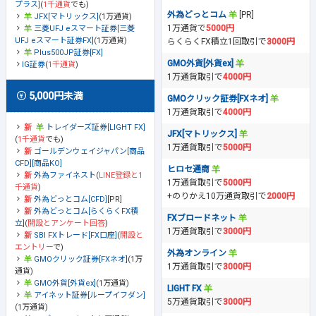
プラス]
(
1千通貨
でも)
外為どっとコム
[PR]
JFX[マトリックス]
(1万通貨)
1万通貨で
5000円
三菱UFJ eスマート証券[三菱
UFJ eスマート証券FX]
(1万通貨)
らくらくFX積立1回取引で
3000円
Plus500JP証券[FX]
GMO外貨[外貨ex]
IG証券
(
1千通貨
)
1万通貨取引で
4000円
5,000円未満
GMOクリック証券[FXネオ]
1万通貨取引で
4000円
トレイダーズ証券[LIGHT FX]
JFX[マトリックス]
(
1千通貨
でも)
1万通貨取引で
5000円
ゴールデンウェイジャパン[商品
CFD][商品KO]
ヒロセ通商
外為ファイネスト
(
LINE登録と1
1万通貨取引で
5000円
千通貨
)
+のりかえ10万通貨取引で
2000円
外為どっとコム[CFD]
[PR]
外為どっとコム[らくらくFX積
FXブロードネット
立]
(
開設とアンケート回答
)
1万通貨取引で
3000円
SBI FXトレード[FX口座]
(
開設と
エントリー
で)
外為オンライン
GMOクリック証券[FXネオ]
(1万
1万通貨取引で
3000円
通貨)
GMO外貨[外貨ex]
(1万通貨)
LIGHT FX
アイネット証券[ループイフダン]
5万通貨取引で
3000円
(1万通貨)