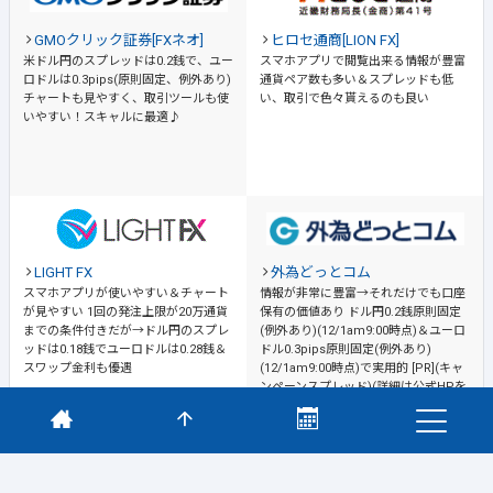
GMOクリック証券[FXネオ]
ヒロセ通商[LION FX]
米ドル円のスプレッドは0.2銭で、ユー
スマホアプリで閲覧出来る情報が豊富
ロドルは0.3pips(原則固定、例外あり)
通貨ペア数も多い＆スプレッドも低
チャートも見やすく、取引ツールも使
い、取引で色々貰えるのも良い
いやすい！スキャルに最適♪
LIGHT FX
外為どっとコム
スマホアプリが使いやすい＆チャート
情報が非常に豊富→それだけでも口座
が見やすい
1回の発注上限が20万通貨
保有の価値あり
ドル円0.2銭原則固定
までの条件付きだが→ドル円のスプレ
(例外あり)(12/1am9:00時点)＆ユーロ
ッドは0.18銭でユーロドルは0.28銭＆
ドル0.3pips原則固定(例外あり)
スワップ金利も優遇
(12/1am9:00時点)で実用的 [PR](キャ
ンペーンスプレッド)(詳細は公式HPを
ご確認ください)