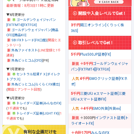
最新情報：8月3日11時に更新
開設や入金レベルでGet！
▼8月更新分
ゴールデンウェイジャパン
[FXTFMT4][FXTFGX]
3千円
岡三オンライン[くりっく株
ゴールデンウェイジャパン[商品
365]
CFD][商品KO]
SBI FXトレード[FX口座]
(
開設とエ
取引レベルでGet！
ントリー
)
外為ファイネスト
(
LINE登録と1千
5千円
Plus500JP証券[FX]
通貨
)
外為どっとコム[CFD]
[PR]
＋5千円
ゴールデンウェイジャ
▼7月更新分
パン[FXTFMT4][FXTFGX]
セントラル短資ＦＸ[ダイレク
4千円
GMOクリック証券[FXネ
トプラス]
オ]
外為どっとコム[らくらくFX積立]
(
開設とアンケート回答
)
5千円
三菱UFJ eスマート証券[三菱
▼6月更新分
UFJ eスマート証券FX]
トレイダーズ証券[みんなのFX]
(
1千通貨
でも)
＋4千円
GMO外貨[外貨ex]
トレイダーズ証券[LIGHT FX]
(
1
＋3000円
インヴァスト証券[ト
千通貨
でも)
ライオートFX]
有利な企画だけを
＋合計1万円
みんなのFX