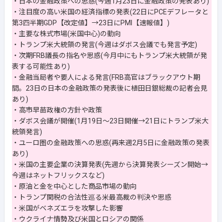
・日本の金融政策への思惑(今週1月23日に金融政策の発表あり)
・注目度の高い米国の経済指標の発表(22日にPCEデフレータと
第3四半期GDP【改定値】→23日にPMI【速報値】)
・主要な株式市場(米国中心)の動向
・トランプ米大統領の発言(今週はダボス会議でも発言予定)
・次期FRB議長の指名や思惑(今月中にもトランプ米大統領が発
表する可能性あり)
・金融当局者や要人による発言(FRB高官はブラックアウト期
間。23日の日本の金融政策の発表後に植田日銀総裁の記者会見
あり)
・高市早苗政権の方針や政策
・ダボス会議が開催(1月19日～23日開催→21日にトランプ米大
統領発言)
・ユーロ圏の金融政策への思惑(再来週2月5日に金融政策の発表
あり)
・米国の主要企業の決算発表(先週から決算発表シーズン開始→
今週はネットフリックスなど)
・原油と金を中心とした商品市場の動向
・トランプ関税の合法性巡る米最高裁の判決や思惑
・米国がベネズエラを攻撃した影響
・ウクライナ情勢及び米国とロシアの関係