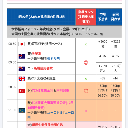
指標ランク
市場
前回
1月22日(木)の為替相場の注目材料
(注目度＆影
予想値
発表値
響度)
・
世界経済フォーラム年次総会(ダボス会議、19日～23日)
・
米国の主要企業の決算発表(徐々に本格化)
→P＆G、インテル、他
+3600
+3223
08:50
日)
貿易収支(通関ベース)
億
億
豪)
失業率
4.3%
4.3%
→過去発表時[
豪ドル円
]
09:30
+2.70
-2.13万
↑・
新規雇用者数
万人
人
英)
CBI流通取引調査
-35
-44
150bp
150bp
20:00
ト)
TCMB政策金利
＆
声明発表
利下げ
利下げ
36.50%
38.00%
欧)
ECB理事会議事要旨公表(12月
18日開催分)
21:30
-
-
→過去発表時[
ユーロドル
][
ユーロ
円
]
米)
新規失業保険申請件数
21.0万
19.8万