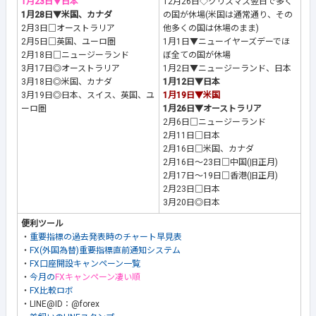
1月23日▼日本
12月26日◇クリスマス翌日で多く
1月28日▼米国、カナダ
の国が休場(米国は通常通り、その
2月3日□オーストラリア
他多くの国は休場のまま)
2月5日□英国、ユーロ圏
1月1日▼ニューイヤーズデーでほ
2月18日□ニュージーランド
ぼ全ての国が休場
3月17日◎オーストラリア
1月2日▼ニュージーランド、日本
3月18日◎米国、カナダ
1月12日▼日本
3月19日◎日本、スイス、英国、ユ
1月19日▼米国
ーロ圏
1月26日▼オーストラリア
2月6日□ニュージーランド
2月11日□日本
2月16日□米国、カナダ
2月16日～23日□中国(旧正月)
2月17日～19日□香港(旧正月)
2月23日□日本
3月20日◎日本
便利ツール
・
重要指標の過去発表時のチャート早見表
・
FX(外国為替)重要指標直前通知システム
・
FX口座開設キャンペーン一覧
・
今月の
FXキャンペーン凄い順
・
FX比較ロボ
・LINE@ID：@forex