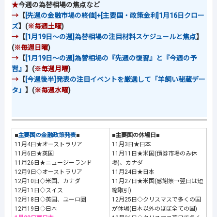
★
今週の為替相場の焦点など
→
【
[先週の金融市場の終値]+[主要国・政策金利]1月16日クロー
ズ
】(
※毎週土曜
)
→
【
[1月19日～の週]為替相場の注目材料スケジュールと焦点
】
(
※毎週日曜
)
→
【
[1月19日～の週]為替相場の『先週の復習』と『今週の予
習』
】(
※毎週月曜
)
→
【
[今週後半]発表の注目イベントを厳選して「羊飼い秘蔵デー
タ」
】(
※毎週水曜
)
■
主要国の金融政策発表
■
■主要国の休場日■
11月4日★オーストラリア
11月3日★日本
11月6日★英国
11月11日★米国(債券市場のみ休
11月26日★ニュージーランド
場)、カナダ
12月9日◇オーストラリア
11月24日★日本
12月10日◇米国、カナダ
11月27日★米国(感謝祭→翌日は短
12月11日◇スイス
縮取引)
12月18日◇英国、ユーロ圏
12月25日◇クリスマスで多くの国
12月19日◇日本
が休場(日本以外のほぼ全ての国)