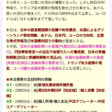
ドル売り・ユーロ買いの流れが優勢となった。しかし昨日のNY
市場で、トランプ米大統領が態度を軟化させた事から、米ドル
買いの流れが強まって、ドル円は158円半ばまで上昇し、ユーロ
ドルは1.16ドル後半まで下落している。
本日は、
日本の超長期国債の急騰や財政懸念
、
米国によるグリ
ーンランド領有問題
、
米ドル、日本円、ユーロの方向性
、
主要
な株式市場
及び
米国債利回りの動向
が重要となる。
その他、
日本の金融政策への思惑(今週23日に金融政策の発表あ
り)
、
円安牽制発言への反応や為替介入への警戒感
、
日本の衆議
院解散(23日に衆議院解散の見込み)
、
米国の金融政策への思惑
(来週1月28日に金融政策の発表あり)
、
トランプ米大統領の発
言
、
ユーロ圏の金融政策への思惑
などにも注意したい。
★
本日発表の注目材料の詳細
※1
・22時30分：
米)
新規失業保険申請件数
※2
・22時30分：
米)
第3四半期GDP【改定値】
/
個人消費【改定
値】
※3
・24時00分：
米)個人所得
/
個人支出
/
PCEデフレーター
/
PCE
コア・デフレーター