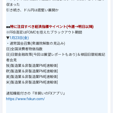
収まった
引き続き、ドル円は底堅い展開か
■■
特に注目すべき経済指標やイベント(今週→明日以降)
※FRB高官はFOMCを控えたブラックアウト期間
▼
1月23日(金)
・通常国会召集(衆議院解散の見込み)
日)全国消費者物価指数
日)日銀金融政策(今回は展望レポートもあり)＆植田日銀総裁記
者会見
独)製造業＆非製造業PMI[速報値]
欧)製造業＆非製造業PMI[速報値]
英)製造業＆非製造業PMI[速報値]
米)製造業＆非製造業PMI[速報値]
通知機能付きの『羊飼いのFXアプリ』
https://www.fxkun.com/