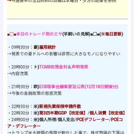
→
今週後半の注目材料の詳細は水曜日・夕方の記事を参照
■□■
本日のトレード用のエサ
(羊飼いの見解)■□■(
※毎日更新
)
・09時30分：
豪)
雇用統計
→発表での豪ドルへの影響は非常に大きなモノになりやすい
・20時00分：
ト)
TCMB政策金利
＆
声明発表
→内容次第
・21時30分：
欧)
ECB理事会議事要旨公表(12月18日開催分)
→今後の金融政策の思惑次第
・22時30分：
米)
新規失業保険申請件数
・22時30分：
米)
第3四半期GDP【改定値】
/
個人消費【改定値】
・24時00分：
米)個人所得
/
個人支出
/
PCEデフレーター
/
PCEコ
ア・デフレーター
→トランプ米大統領の態度が軟化した事で、株式市場の下落は