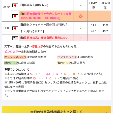
+15120
+39683
日)
経常収支(国際収支)
08:50
億
億
日)
日銀金融政策決定会合における主な意
-
-
見の公表(7月30日・31日開催分)
日)
景気ウォッチャー調査[現状判断DI]
44.5
44.0
14:00
↑・
[先行き判断DI]
46.0
45.7
-
米)
注目度の高い経済指標の発表はない
-
-
文字が、普通→
太字
→
赤色太字
の順番で重要なものになる。
ピンク太字
→金融政策関連のもの
オレンジのバック
は金融政策関連
ピンクのバック
は米国の材料
緑のバック
は企業の決算
黄のバック
は要人発言
重要ランクについて
※米国の経済指標は
→
→
→
→
→
→
の7段階で表記
※その他の経済指標は
→
→
→
の4段階で表記
※15時～20時に市場予想値(コンセンサス)の最新の数値をチェックし、更新した数
値は赤字で表記
※ランクは重要度や注目度を表すものでサプライズを予想するものではありませ
ん。
本日の注目為替相場をもっと詳しく