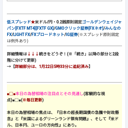
低スプレッド
★
米ドル/円・0.2銭原則固定
ゴールデンウェイジャ
パン[FXTF MT4][FXTF GX]
/
GMOクリック証券[FXネオ]
/
みんなの
FX
/
LIGHT FX
/
FXブロードネット
/
IG証券
(※スプレッド原則固定
は例外あり)
詳細情報は
↓↓↓
続きをどうぞ！(※「続き」以降の部分と2段
階に分けて更新)
→【
詳細部分は、1月22日5時33分に追記済み
】
■□■
本日の為替相場の注目点とその見通し
(客観的な視
点)
■□■
(
※毎日更新
)
本日の為替相場の焦点は、『日本の超長期国債の急騰や財政懸
念』と『米国によるグリーンランド領有問題』、そして『米ド
ル、日本円、ユーロの方向性』にあり。