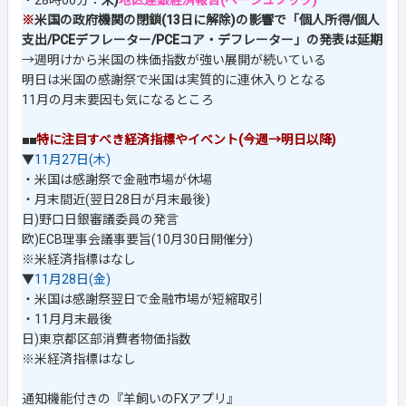
・28時00分：
米)
地区連銀経済報告(ベージュブック)
※
米国の政府機関の閉鎖(13日に解除)の影響で「個人所得/個人
支出/PCEデフレーター/PCEコア・デフレーター」の発表は延期
→週明けから米国の株価指数が強い展開が続いている
明日は米国の感謝祭で米国は実質的に連休入りとなる
11月の月末要因も気になるところ
■■
特に注目すべき経済指標やイベント(今週→明日以降)
▼
11月27日(木)
・米国は感謝祭で金融市場が休場
・月末間近(翌日28日が月末最後)
日)野口日銀審議委員の発言
欧)ECB理事会議事要旨(10月30日開催分)
※米経済指標はなし
▼
11月28日(金)
・米国は感謝祭翌日で金融市場が短縮取引
・11月月末最後
日)東京都区部消費者物価指数
※米経済指標はなし
通知機能付きの『羊飼いのFXアプリ』