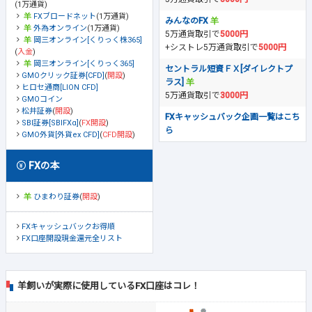
(1万通貨)
FXブロードネット
(1万通貨)
みんなのFX
外為オンライン
(1万通貨)
5万通貨取引で
5000円
岡三オンライン[くりっく株365]
+シストレ5万通貨取引で
5000円
(
入金
)
岡三オンライン[くりっく365]
セントラル短資ＦＸ[ダイレクトプ
GMOクリック証券[CFD]
(
開設
)
ラス]
ヒロセ通商[LION CFD]
5万通貨取引で
3000円
GMOコイン
松井証券
(
開設
)
FXキャッシュバック企画一覧はこち
SBI証券[SBIFXα]
(
FX開設
)
ら
GMO外貨[外貨ex CFD]
(
CFD開設
)
FXの本
ひまわり証券
(
開設
)
FXキャッシュバックお得順
FX口座開設現金還元全リスト
羊飼いが実際に使用しているFX口座はコレ！