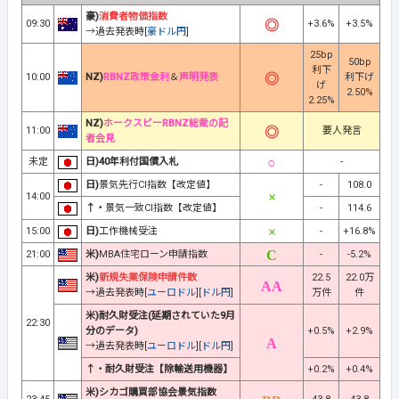
豪)
消費者物価指数
09:30
+3.6%
+3.5%
→過去発表時[
豪ドル円
]
25bp
50bp
利下
10:00
NZ)
RBNZ政策金利
＆
声明発表
利下げ
げ
2.50%
2.25%
NZ)
ホークスビーRBNZ総裁の記
11:00
要人発言
者会見
未定
日)40年利付国債入札
-
日)
景気先行CI指数【改定値】
-
108.0
14:00
↑・
景気一致CI指数【改定値】
-
114.6
15:00
日)
工作機械受注
-
+16.8%
21:00
米)
MBA住宅ローン申請指数
-
-5.2%
米)
新規失業保険申請件数
22.5
22.0万
→過去発表時[
ユーロドル
][
ドル円
]
万件
件
米)耐久財受注
(延期されていた9月
22:30
分のデータ)
+0.5%
+2.9%
→過去発表時[
ユーロドル
][
ドル円
]
↑・耐久財受注【除輸送用機器】
+0.2%
+0.4%
米)シカゴ購買部協会景気指数