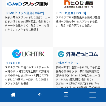
GMOクリック証券[FXネオ]
ヒロセ通商[LION FX]
米ドル円のスプレッドは0.2銭で、ユー
スマホアプリで閲覧出来る情報が豊富
ロドルは0.3pips(原則固定、例外あり)
通貨ペア数も多い＆スプレッドも低
チャートも見やすく、取引ツールも使
い、取引で色々貰えるのも良い
いやすい！スキャルに最適♪
LIGHT FX
外為どっとコム
スマホアプリが使いやすい＆チャート
情報が非常に豊富→それだけでも口座
が見やすい
1回の発注上限が20万通貨
保有の価値あり
ドル円0.2銭原則固定
までの条件付きだが→ドル円のスプレ
(例外あり)(12/1am9:00時点)＆ユーロ
ッドは0.18銭でユーロドルは0.28銭＆
ドル0.3pips原則固定(例外あり)
スワップ金利も優遇
(12/1am9:00時点)で実用的 [PR](キャ
ンペーンスプレッド)(詳細は公式HPを
ご確認ください)