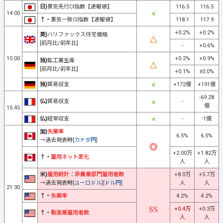
日)
景気先行CI指数【速報値】
116.5
116.5
14:00
↑・
景気一致CI指数【速報値】
118.1
117.9
+0.2%
+0.2%
英)
ハリファックス住宅価格
[前月比/前年比]
-
+0.6%
15:00
+0.2%
+0.9%
独)
鉱工業生産
[前月比/前年比]
+0.1%
±0.0%
独)
貿易収支
+172億
+191億
-69.28
仏)
貿易収支
-
億
15:45
仏)
経常収支
-
-1億
加)
失業率
6.5%
6.5%
→過去発表時[
カナダ円
]
+2.00万
+1.82万
↑・
雇用ネット変化
人
人
米)
雇用統計
：
非農業部門雇用者数
+8.0万
+5.7万
→過去発表時[
ユーロドル
][
ドル円
]
人
人
21:30
↑・
失業率
4.2%
4.2%
+0.4万
+0.3万
↑・
製造業雇用者数
人
人