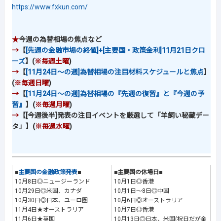
https://www.fxkun.com/
★
今週の為替相場の焦点など
→
【
[先週の金融市場の終値]+[主要国・政策金利]11月21日クロ
ーズ
】(
※毎週土曜
)
→
【
[11月24日～の週]為替相場の注目材料スケジュールと焦点
】
(
※毎週日曜
)
→
【
[11月24日～の週]為替相場の『先週の復習』と『今週の予
習』
】(
※毎週月曜
)
→
【[今週後半]発表の注目イベントを厳選して「羊飼い秘蔵デー
タ」】(
※毎週水曜
)
■
主要国の金融政策発表
■
■主要国の休場日■
10月8日◎ニュージーランド
10月1日◎香港
10月29日◎米国、カナダ
10月1日～8日◎中国
10月30日◎日本、ユーロ圏
10月6日◎オーストラリア
11月4日★オーストラリア
10月7日◎香港
11月6日★英国
10月13日◎日本、米国(祝日だが金