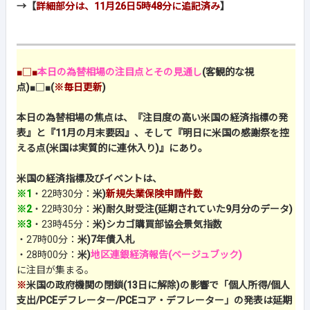
→【
詳細部分は、11月26日5時48分に追記済み
】
■□■
本日の為替相場の注目点とその見通し
(客観的な視
点)
■□■
(
※毎日更新
)
本日の為替相場の焦点は、『注目度の高い米国の経済指標の発
表』と『11月の月末要因』、そして『明日に米国の感謝祭を控
える点(米国は実質的に連休入り)』にあり。
米国の経済指標及びイベントは、
※1
・22時30分：
米)
新規失業保険申請件数
※2
・22時30分：
米)耐久財受注(延期されていた9月分のデータ)
※3
・23時45分：
米)シカゴ購買部協会景気指数
・27時00分：
米)7年債入札
・28時00分：
米)
地区連銀経済報告(ベージュブック)
に注目が集まる。
※
米国の政府機関の閉鎖(13日に解除)の影響で「個人所得/個人
支出/PCEデフレーター/PCEコア・デフレーター」の発表は延期