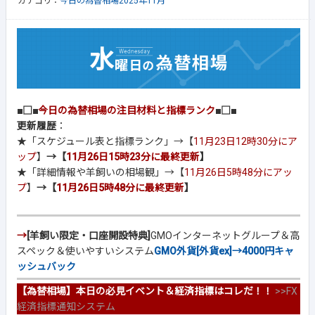
カテゴリ：
今日の為替相場2025年11月
■□■
今日の為替相場の注目材料と指標ランク
■□■
更新履歴
：
★「スケジュール表と指標ランク」→【
11月23日12時30分にア
ップ
】
→【
11月26日15時23分に最終更新
】
★「詳細情報や羊飼いの相場観」→【
11月26日5時48分にアッ
プ
】
→【
11月26日5時48分に最終更新
】
→
[羊飼い限定・口座開設特典]
GMOインターネットグループ＆高
スペック＆使いやすいシステム
GMO外貨[外貨ex]→4000円キャ
ッシュバック
【為替相場】本日の必見イベント＆経済指標はコレだ！！
>>
FX
経済指標通知システム