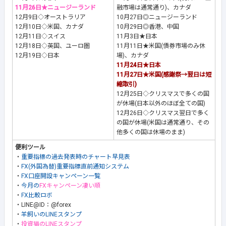
11月26日★ニュージーランド
融市場は通常通り)、カナダ
12月9日◇オーストラリア
10月27日◎ニュージーランド
12月10日◇米国、カナダ
10月29日◎香港、中国
12月11日◇スイス
11月3日★日本
12月18日◇英国、ユーロ圏
11月11日★米国(債券市場のみ休
12月19日◇日本
場)、カナダ
11月24日★日本
11月27日★米国(感謝祭→翌日は短
縮取引)
12月25日◇クリスマスで多くの国
が休場(日本以外のほぼ全ての国)
12月26日◇クリスマス翌日で多く
の国が休場(米国は通常通り、その
他多くの国は休場のまま)
便利ツール
・
重要指標の過去発表時のチャート早見表
・
FX(外国為替)重要指標直前通知システム
・
FX口座開設キャンペーン一覧
・
今月の
FXキャンペーン凄い順
・
FX比較ロボ
・LINE@ID：@forex
・
羊飼いのLINEスタンプ
・
投資猫のLINEスタンプ