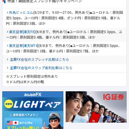
特選！期間限定スプレッド縮小キャンペーン
外為どっとコム
(8/29まで、9:00～27:00、例外あり)■ユーロドル：原則固
定0.3pips、ユーロ円：原則固定0.4銭、ポンド円：原則固定0.9銭、豪ドル
円：原則固定0.5銭、ほか
楽天証券[楽天FX]
(8/8まで、例外あり)■ユーロドル：原則固定0.3pips、ユ
ーロ円：原則固定0.4銭、豪ドル円：原則固定0.5銭、ほか
楽天証券[楽天MT4]
(8/8まで、例外あり)■ユーロドル：原則固定0.5pips、
ユーロ円：原則固定1.0銭、豪ドル円：原則固定0.7銭、ほか
主要FX会社のスプレッド比較はこちら
主要FX会社のスワップ金利比較はこちら
※スプレッド原則固定は例外あり
※ドル円は米ドル円の略