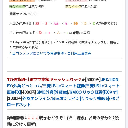
緑のバック
は企業の決算
黄のバック
は要人発言
重要ランクについて
米国の経済指標は
→
→
→
→
→
→
の7段階で表記
その他の経済指標は
→
→
→
の4段階で表記
※15時～20時に市場予想値(コンセンサス)の最新の数値をチェックし、更新し
た数値は赤字で表記
当コンテンツについての免罪事項・ご利用上注意点
1万通貨取引までで高額キャッシュバック
★[5000円]
JFX
/
LION
FX
/
外為どっとコム
/
三菱UFJ eスマート証券[三菱UFJ eスマート
証券FX]
[4000円]
GMO外貨[外貨ex]
/
GMOクリック証券[FXネオ]
[3000円]
外為オンライン
/
岡三オンライン[くりっく株365]
/
FXブ
ロードネット
詳細情報は
↓↓↓
続きをどうぞ！(※「続き」以降の部分と2段
階に分けて更新)