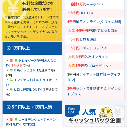
有利な企画だけを
＋合計1万円
みんなのFX
厳選しています！
＋3千円
LIGHT FX
※基本的に、1万通貨のトレードまでで
4千円
岡三オンライン[くりっく365]
貰える企画を対象。それ以外は、規定
の量のトレードをしても、スプレッド
＋8千円
[PR]
外為どっとコム
でキャッシュバックがマイナスになら
ないモノを掲載。
＋5千円
ヒロセ通商
1万円以上
＋5千円
JFX[マトリックス]
3千円
外為オンライン
トレイダーズ証券[みんなの
FX]
(
1千通貨
でも)
3千円
FXブロードネット
外為どっとコム
(1万通貨でも)
3千円分
アイネット証券[ループイフ
[PR]
ダン]
インヴァスト証券[トライオート
FX]
3千円
セントラル短資ＦＸ[ダイレク
ヒロセ通商[LION FX]
(1万通貨で
トプラス]
も)
5千円以上→1万円未満
ゴールデンウェイジャパン
[FXTFMT4][FXTFGX]