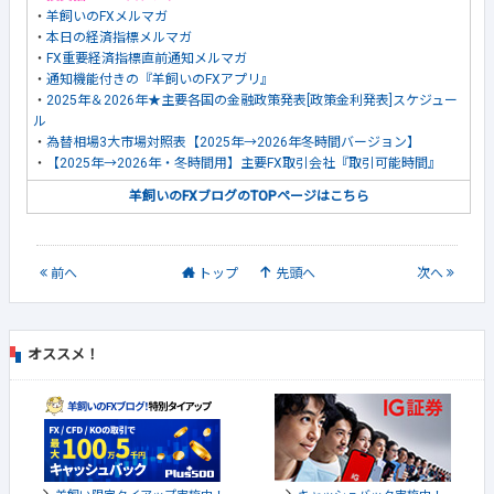
・
羊飼いのFXメルマガ
・
本日の経済指標メルマガ
・
FX重要経済指標直前通知メルマガ
・
通知機能付きの『羊飼いのFXアプリ』
・
2025年＆2026年★主要各国の金融政策発表[政策金利発表]スケジュー
ル
・
為替相場3大市場対照表【2025年→2026年冬時間バージョン】
・
【2025年→2026年・冬時間用】主要FX取引会社『取引可能時間』
羊飼いのFXブログのTOPページはこちら
前
へ
トップ
先頭へ
次
へ
オススメ！