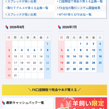
スプレッドが狭い比較
口座開設で現金が貰える企画一覧
取引でグルメが貰える企画一覧
FX会社の取引システム調査結果
スプレッドが低い比較
MT4が使えるFX会社一覧
2026年8月
2026年7月
日
月
火
水
木
金
土
日
月
火
水
木
金
土
1
1
2
3
4
2
3
4
5
6
7
8
5
6
7
8
9
10
11
9
10
11
12
13
14
15
12
13
14
15
16
17
18
16
17
18
19
20
21
22
19
20
21
22
23
24
25
23
24
25
26
27
28
29
26
27
28
29
30
31
30
31
＼ FX口座開設で現金や本が貰える ／
最新キャッシュバック一覧