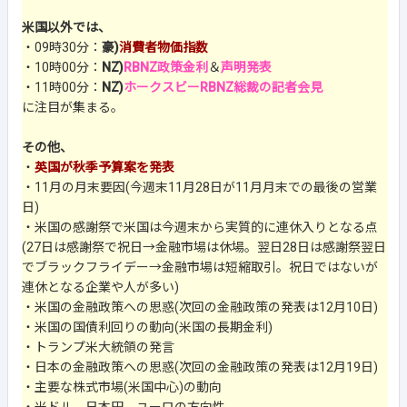
米国以外では、
・09時30分：
豪)
消費者物価指数
・10時00分：
NZ)
RBNZ政策金利
＆
声明発表
・11時00分：
NZ)
ホークスビーRBNZ総裁の記者会見
に注目が集まる。
その他、
・
英国が秋季予算案を発表
・11月の月末要因(今週末11月28日が11月月末での最後の営業
日)
・米国の感謝祭で米国は今週末から実質的に連休入りとなる点
(27日は感謝祭で祝日→金融市場は休場。翌日28日は感謝祭翌日
でブラックフライデー→金融市場は短縮取引。祝日ではないが
連休となる企業や人が多い)
・米国の金融政策への思惑(次回の金融政策の発表は12月10日)
・米国の国債利回りの動向(米国の長期金利)
・トランプ米大統領の発言
・日本の金融政策への思惑(次回の金融政策の発表は12月19日)
・主要な株式市場(米国中心)の動向