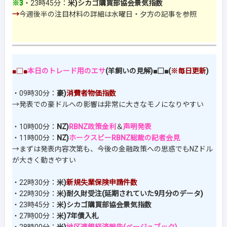
※3
・23時45分：
米)シカゴ購買部協会景気指数
→
今週後半の注目材料の詳細は水曜日・夕方の記事を参照
■□■
本日のトレード用のエサ
(羊飼いの見解)■□■(
※毎日更新
)
・09時30分：
豪)
消費者物価指数
→発表での豪ドルへの影響は非常に大きなモノになりやすい
・10時00分：
NZ)
RBNZ政策金利
＆
声明発表
・11時00分：
NZ)
ホークスビーRBNZ総裁の記者会見
→まずは発表内容次第も、今後の金融政策への思惑でもNZドル
が大きく動きやすい
・22時30分：
米)
新規失業保険申請件数
・22時30分：
米)耐久財受注(延期されていた9月分のデータ)
・23時45分：
米)シカゴ購買部協会景気指数
・27時00分：
米)7年債入札