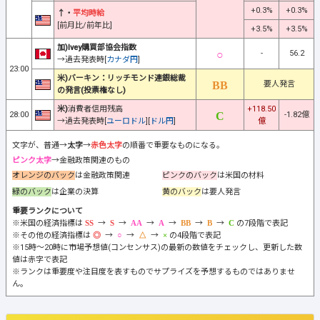
+0.3%
+0.3%
↑・
平均時給
[前月比/前年比]
+3.5%
+3.5%
加)Ivey購買部協会指数
-
56.2
→過去発表時[
カナダ円
]
23:00
米)バーキン：リッチモンド連銀総裁
要人発言
の発言(投票権なし)
米)
消費者信用残高
+118.50
28:00
-1.82億
→過去発表時[
ユーロドル
][
ドル円
]
億
文字が、普通→
太字
→
赤色太字
の順番で重要なものになる。
ピンク太字
→金融政策関連のもの
オレンジのバック
は金融政策関連
ピンクのバック
は米国の材料
緑のバック
は企業の決算
黄のバック
は要人発言
重要ランクについて
※米国の経済指標は
→
→
→
→
→
→
の7段階で表記
※その他の経済指標は
→
→
→
の4段階で表記
※15時～20時に市場予想値(コンセンサス)の最新の数値をチェックし、更新した数
値は赤字で表記
※ランクは重要度や注目度を表すものでサプライズを予想するものではありませ
ん。