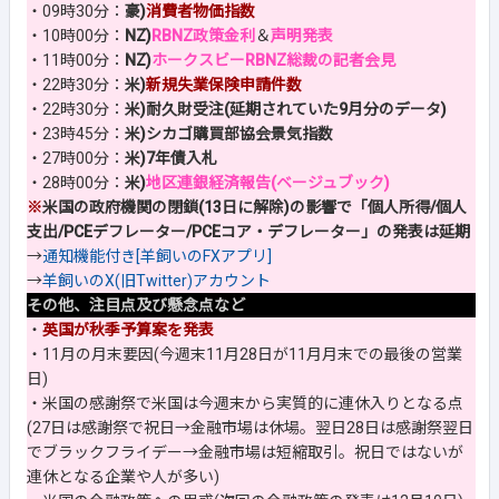
・09時30分：
豪)
消費者物価指数
・10時00分：
NZ)
RBNZ政策金利
＆
声明発表
・11時00分：
NZ)
ホークスビーRBNZ総裁の記者会見
・22時30分：
米)
新規失業保険申請件数
・22時30分：
米)耐久財受注(延期されていた9月分のデータ)
・23時45分：
米)シカゴ購買部協会景気指数
・27時00分：
米)7年債入札
・28時00分：
米)
地区連銀経済報告(ベージュブック)
※
米国の政府機関の閉鎖(13日に解除)の影響で「個人所得/個人
支出/PCEデフレーター/PCEコア・デフレーター」の発表は延期
→
通知機能付き[羊飼いのFXアプリ]
→
羊飼いのX(旧Twitter)アカウント
その他、注目点及び懸念点など
・
英国が秋季予算案を発表
・11月の月末要因(今週末11月28日が11月月末での最後の営業
日)
・米国の感謝祭で米国は今週末から実質的に連休入りとなる点
(27日は感謝祭で祝日→金融市場は休場。翌日28日は感謝祭翌日
でブラックフライデー→金融市場は短縮取引。祝日ではないが
連休となる企業や人が多い)