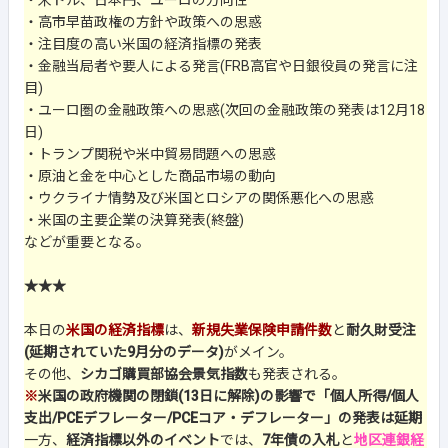
・米ドル、日本円、ユーロの方向性
・高市早苗政権の方針や政策への思惑
・注目度の高い米国の経済指標の発表
・金融当局者や要人による発言(FRB高官や日銀役員の発言に注
目)
・ユーロ圏の金融政策への思惑(次回の金融政策の発表は12月18
日)
・トランプ関税や米中貿易問題への思惑
・原油と金を中心とした商品市場の動向
・ウクライナ情勢及び米国とロシアの関係悪化への思惑
・米国の主要企業の決算発表(終盤)
などが重要となる。
★★★
本日の
米国の経済指標
は、
新規失業保険申請件数
と
耐久財受注
(延期されていた9月分のデータ)
がメイン。
その他、
シカゴ購買部協会景気指数
も発表される。
※
米国の政府機関の閉鎖(13日に解除)の影響で「個人所得/個人
支出/PCEデフレーター/PCEコア・デフレーター」の発表は延期
一方、
経済指標以外のイベント
では、
7年債の入札
と
地区連銀経