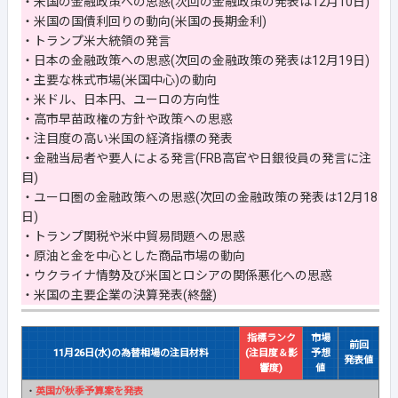
・米国の金融政策への思惑(次回の金融政策の発表は12月10日)
・米国の国債利回りの動向(米国の長期金利)
・トランプ米大統領の発言
・日本の金融政策への思惑(次回の金融政策の発表は12月19日)
・主要な株式市場(米国中心)の動向
・米ドル、日本円、ユーロの方向性
・高市早苗政権の方針や政策への思惑
・注目度の高い米国の経済指標の発表
・金融当局者や要人による発言(FRB高官や日銀役員の発言に注
目)
・ユーロ圏の金融政策への思惑(次回の金融政策の発表は12月18
日)
・トランプ関税や米中貿易問題への思惑
・原油と金を中心とした商品市場の動向
・ウクライナ情勢及び米国とロシアの関係悪化への思惑
・米国の主要企業の決算発表(終盤)
指標ランク
市場
前回
11月26日(水)の為替相場の注目材料
(注目度＆影
予想
発表値
響度)
値
・
英国が秋季予算案を発表