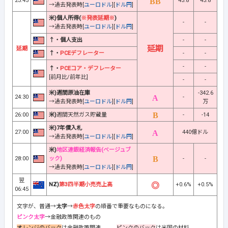
23:45
43.8
43.8
→過去発表時[
ユーロドル
][
ドル円
]
米)個人所得
(
※発表延期※
)
-
-
→過去発表時[
ユーロドル
][
ドル円
]
↑・個人支出
-
-
延期
延期
↑・
PCEデフレーター
-
-
-
-
↑・
PCEコア・デフレーター
[前月比/前年比]
-
-
米)週間原油在庫
-342.6
24:30
-
→過去発表時[
ユーロドル
][
ドル円
]
万
26:00
米)
週間天然ガス貯蔵量
-
-14
米)7年債入札
27:00
440億ドル
→過去発表時[
ユーロドル
][
ドル円
]
米)
地区連銀経済報告(ベージュブ
28:00
ック)
-
-
→過去発表時[
ユーロドル
][
ドル円
]
翌
NZ)
第3四半期小売売上高
+0.6%
+0.5%
06:45
文字が、普通→
太字
→
赤色太字
の順番で重要なものになる。
ピンク太字
→金融政策関連のもの
オレンジのバック
は金融政策関連
ピンクのバック
は米国の材料