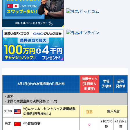
指標ランク
市場
前回
8月7日(金)の為替相場の注目材料
(注目度＆
予想値
発表値
影響度)
・
週末
・
米国の主要企業の決算発表(ピーク)
米)ムサレム：セントルイス連銀総裁
06:30
要人発言
の発言(投票権なし)
+1070.0
+1256.2
未定
中)貿易収支
億
億