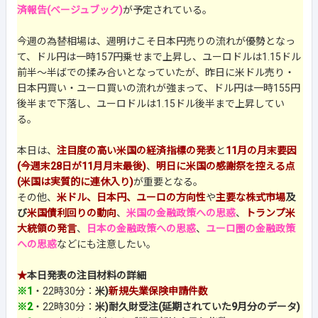
済報告(ベージュブック)
が予定されている。
今週の為替相場は、週明けこそ日本円売りの流れが優勢となっ
て、ドル円は一時157円乗せまで上昇し、ユーロドルは1.15ドル
前半～半ばでの揉み合いとなっていたが、昨日に米ドル売り・
日本円買い・ユーロ買いの流れが強まって、ドル円は一時155円
後半まで下落し、ユーロドルは1.15ドル後半まで上昇してい
る。
本日は、
注目度の高い米国の経済指標の発表
と
11月の月末要因
(今週末28日が11月月末最後)
、
明日に米国の感謝祭を控える点
(米国は実質的に連休入り)
が重要となる。
その他、
米ドル、日本円、ユーロの方向性
や
主要な株式市場
及
び
米国債利回りの動向
、
米国の金融政策への思惑
、
トランプ米
大統領の発言
、
日本の金融政策への思惑
、
ユーロ圏の金融政策
への思惑
などにも注意したい。
★
本日発表の注目材料の詳細
※1
・22時30分：
米)
新規失業保険申請件数
※2
・22時30分：
米)耐久財受注(延期されていた9月分のデータ)