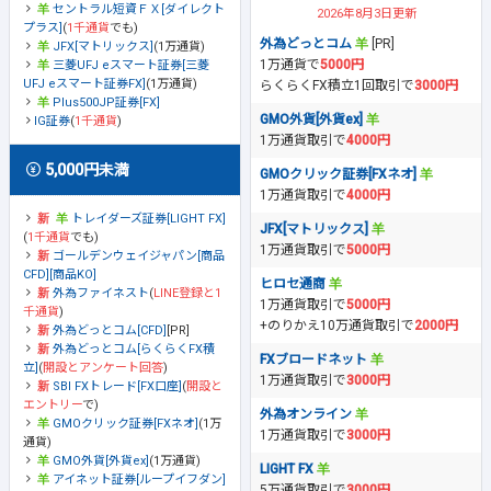
セントラル短資ＦＸ[ダイレクト
2026年8月3日更新
プラス]
(
1千通貨
でも)
外為どっとコム
[PR]
JFX[マトリックス]
(1万通貨)
1万通貨で
5000円
三菱UFJ eスマート証券[三菱
UFJ eスマート証券FX]
(1万通貨)
らくらくFX積立1回取引で
3000円
Plus500JP証券[FX]
GMO外貨[外貨ex]
IG証券
(
1千通貨
)
1万通貨取引で
4000円
5,000円未満
GMOクリック証券[FXネオ]
1万通貨取引で
4000円
トレイダーズ証券[LIGHT FX]
JFX[マトリックス]
(
1千通貨
でも)
1万通貨取引で
5000円
ゴールデンウェイジャパン[商品
CFD][商品KO]
ヒロセ通商
外為ファイネスト
(
LINE登録と1
1万通貨取引で
5000円
千通貨
)
+のりかえ10万通貨取引で
2000円
外為どっとコム[CFD]
[PR]
外為どっとコム[らくらくFX積
FXブロードネット
立]
(
開設とアンケート回答
)
1万通貨取引で
3000円
SBI FXトレード[FX口座]
(
開設と
エントリー
で)
外為オンライン
GMOクリック証券[FXネオ]
(1万
1万通貨取引で
3000円
通貨)
GMO外貨[外貨ex]
(1万通貨)
LIGHT FX
アイネット証券[ループイフダン]
5万通貨取引で
3000円