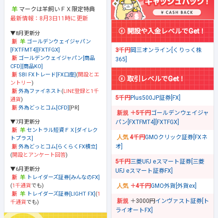
マークは羊飼いＦＸ限定特典
最新情報：8月3日11時に更新
開設や入金レベルでGet！
▼8月更新分
ゴールデンウェイジャパン
[FXTFMT4][FXTFGX]
3千円
岡三オンライン[くりっく株
ゴールデンウェイジャパン[商品
365]
CFD][商品KO]
SBI FXトレード[FX口座]
(
開設とエ
取引レベルでGet！
ントリー
)
外為ファイネスト
(
LINE登録と1千
5千円
Plus500JP証券[FX]
通貨
)
外為どっとコム[CFD]
[PR]
＋5千円
ゴールデンウェイジャ
▼7月更新分
パン[FXTFMT4][FXTFGX]
セントラル短資ＦＸ[ダイレク
4千円
GMOクリック証券[FXネ
トプラス]
オ]
外為どっとコム[らくらくFX積立]
(
開設とアンケート回答
)
5千円
三菱UFJ eスマート証券[三菱
▼6月更新分
UFJ eスマート証券FX]
トレイダーズ証券[みんなのFX]
(
1千通貨
でも)
＋4千円
GMO外貨[外貨ex]
トレイダーズ証券[LIGHT FX]
(
1
＋3000円
インヴァスト証券[ト
千通貨
でも)
ライオートFX]