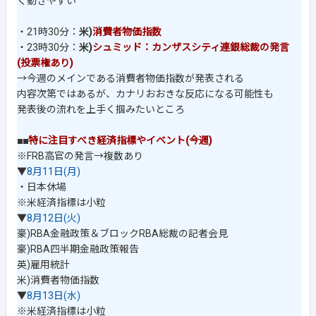
く動きやすい
・21時30分：
米)
消費者物価指数
・23時30分：
米)
シュミッド：カンザスシティ連銀総裁の発言
(投票権あり)
→今週のメインである消費者物価指数が発表される
内容次第ではあるが、カナリおおきな反応になる可能性も
発表後の流れを上手く掴みたいところ
■■
特に注目すべき経済指標やイベント(今週)
※FRB高官の発言→複数あり
▼
8月11日(月)
・日本休場
※米経済指標は小粒
▼
8月12日(火)
豪)RBA金融政策＆ブロックRBA総裁の記者会見
豪)RBA四半期金融政策報告
英)雇用統計
米)消費者物価指数
▼
8月13日(水)
※米経済指標は小粒