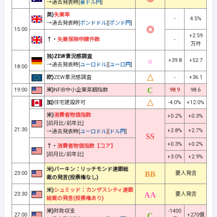
→過去発表時[
豪ドル円
]
英)
失業率
-
4.5%
→過去発表時[
ポンドドル
][
ポンド円
]
15:00
+2.59
↑・
失業保険申請件数
-
万件
独)ZEW景況感調査
+39.8
+52.7
→過去発表時[
ユーロドル
][
ユーロ円
]
18:00
欧)
ZEW景況感調査
-
+36.1
19:00
米)
NFIB中小企業楽観指数
98.9
98.6
加)
住宅建設許可
-4.0%
+12.0%
米)
消費者物価指数
+0.2%
+0.3%
[前月比/前年比]
21:30
+2.8%
+2.7%
→過去発表時[
ユーロドル
][
ドル円
]
+0.3%
+0.2%
↑・
消費者物価指数【コア】
[前月比/前年比]
+3.0%
+2.9%
米)バーキン：リッチモンド連銀総
23:00
要人発言
裁の発言(投票権なし)
米)
シュミッド：カンザスシティ連銀
23:30
要人発言
総裁の発言(投票権あり)
米)
財政収支
-1400
27:00
+270億