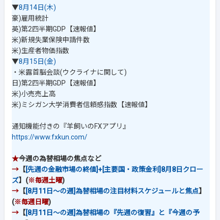
▼
8月14日(木)
豪)雇用統計
英)第2四半期GDP【速報値】
米)新規失業保険申請件数
米)生産者物価指数
▼
8月15日(金)
・米露首脳会談(ウクライナに関して)
日)第2四半期GDP【速報値】
米)小売売上高
米)ミシガン大学消費者信頼感指数【速報値】
通知機能付きの『羊飼いのFXアプリ』
https://www.fxkun.com/
★
今週の為替相場の焦点など
→
【
[先週の金融市場の終値]+[主要国・政策金利]8月8日クロー
ズ
】(
※毎週土曜
)
→
【
[8月11日～の週]為替相場の注目材料スケジュールと焦点
】
(
※毎週日曜
)
→
【
[8月11日～の週]為替相場の『先週の復習』と『今週の予