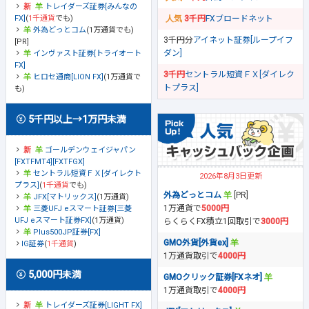
トレイダーズ証券[みんなの
FX]
(
1千通貨
でも)
3千円
FXブロードネット
外為どっとコム
(1万通貨でも)
3千円分
アイネット証券[ループイフ
[PR]
ダン]
インヴァスト証券[トライオート
FX]
3千円
セントラル短資ＦＸ[ダイレク
ヒロセ通商[LION FX]
(1万通貨で
トプラス]
も)
5千円以上→1万円未満
ゴールデンウェイジャパン
[FXTFMT4][FXTFGX]
セントラル短資ＦＸ[ダイレクト
2026年8月3日更新
プラス]
(
1千通貨
でも)
外為どっとコム
[PR]
JFX[マトリックス]
(1万通貨)
1万通貨で
5000円
三菱UFJ eスマート証券[三菱
UFJ eスマート証券FX]
(1万通貨)
らくらくFX積立1回取引で
3000円
Plus500JP証券[FX]
GMO外貨[外貨ex]
IG証券
(
1千通貨
)
1万通貨取引で
4000円
5,000円未満
GMOクリック証券[FXネオ]
1万通貨取引で
4000円
トレイダーズ証券[LIGHT FX]