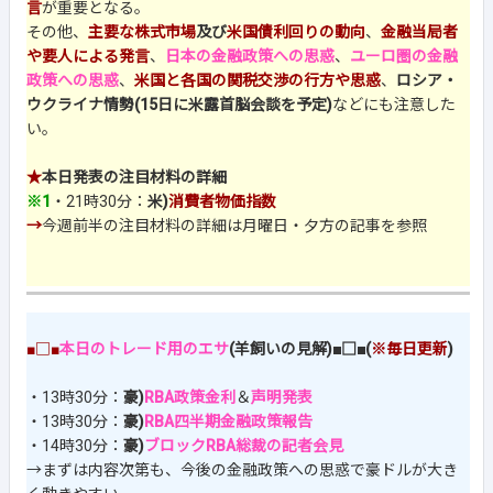
言
が重要となる。
その他、
主要な株式市場
及び
米国債利回りの動向
、
金融当局者
や要人による発言
、
日本の金融政策への思惑
、
ユーロ圏の金融
政策への思惑
、
米国と各国の関税交渉の行方や思惑
、
ロシア・
ウクライナ情勢(15日に米露首脳会談を予定)
などにも注意した
い。
★
本日発表の注目材料の詳細
※1
・21時30分：
米)
消費者物価指数
→
今週前半の注目材料の詳細は月曜日・夕方の記事を参照
■□■
本日のトレード用のエサ
(羊飼いの見解)■□■(
※毎日更新
)
・13時30分：
豪)
RBA政策金利
＆
声明発表
・13時30分：
豪)
RBA四半期金融政策報告
・14時30分：
豪)
ブロックRBA総裁の記者会見
→まずは内容次第も、今後の金融政策への思惑で豪ドルが大き