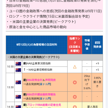
・日本の金融政策への思惑(7月31日に金融政策の発表を消化→
次回は9月19日)
・ユーロ圏の金融政策への思惑(次回の金融政策発表は9月11日)
・ロシア・ウクライナ情勢(15日に米露首脳会談を予定)
・・米国の主要企業の決算発表(ピークアウト)
・原油と金を中心とした商品市場の動向
指標ラン
市場
ク
前回
8月12日(火)の為替相場の注目材料
予想
(注目度＆
発表値
値
影響度)
・
米国の主要企業の決算発表(ピークアウト)
豪)
NAB企業景況感指数
-
+9
10:30
↑・
NAB企業信頼感指数
-
+5
25bp
3.85%
豪)
RBA政策金利
＆
声明発表
利下
据え置
→過去発表時[
豪ドル円
]
げ
き
13:30
3.60%
豪)
RBA四半期金融政策報告
-
-
→過去発表時[
豪ドル円
]
豪)
ブロックRBA総裁の記者会見
14:30
要人発言