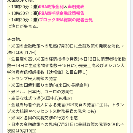
米国以外では、
・13時30分：
豪)
RBA政策金利
＆
声明発表
・13時30分：
豪)
RBA四半期金融政策報告
・14時30分：
豪)
ブロックRBA総裁の記者会見
に注目が集まる。
その他、
・米国の金融政策への思惑(7月30日に金融政策の発表を消化→
次回は9月17日)
・注目度の高い米国の経済指標の発表(本日12日に消費者物価指
数→14日に生産者物価指数→15日に小売売上高及びミシガン大
学消費者信頼感指数【速報値】と目白押し)
・トランプ米大統領の発言
・米国の国債利回りの動向(米国の長期金利)
・米ドル、日本円、ユーロの方向性
・主要な株式市場(米国中心)の動向
・金融当局者や要人による発言(FRB高官の発言に注目。トラン
プ米大統領やベッセント米財務長官の発言にも)
・米国と各国の関税交渉の行方や思惑
・日本の金融政策への思惑(7月31日に金融政策の発表を消化→
次回は9月19日)