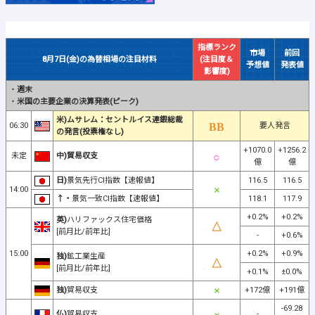
指標ランク
市場
前回
8月7日(金)の為替相場の注目材料
(注目度＆
予想値
発表値
影響度)
・
週末
・
米国の主要企業の決算発表(ピーク)
米)ムサレム：セントルイス連銀総裁
06:30
要人発言
の発言(投票権なし)
+1070.0
+1256.2
未定
中)貿易収支
億
億
日)
景気先行CI指数【速報値】
116.5
116.5
14:00
↑・
景気一致CI指数【速報値】
118.1
117.9
+0.2%
+0.2%
英)
ハリファックス住宅価格
[前月比/前年比]
-
+0.6%
15:00
+0.2%
+0.9%
独)
鉱工業生産
[前月比/前年比]
+0.1%
±0.0%
独)
貿易収支
+172億
+191億
-69.28
仏)
貿易収支
-