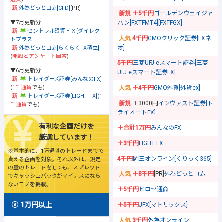
外為どっとコム[CFD]
[PR]
＋5千円
ゴールデンウェイジャ
▼7月更新分
パン[FXTFMT4][FXTFGX]
セントラル短資ＦＸ[ダイレク
4千円
GMOクリック証券[FXネ
トプラス]
オ]
外為どっとコム[らくらくFX積立]
(
開設とアンケート回答
)
5千円
三菱UFJ eスマート証券[三菱
▼6月更新分
UFJ eスマート証券FX]
トレイダーズ証券[みんなのFX]
(
1千通貨
でも)
＋4千円
GMO外貨[外貨ex]
トレイダーズ証券[LIGHT FX]
(
1
＋3000円
インヴァスト証券[ト
千通貨
でも)
ライオートFX]
有利な企画だけを
＋合計1万円
みんなのFX
厳選しています！
＋3千円
LIGHT FX
※基本的に、1万通貨のトレードまでで
4千円
岡三オンライン[くりっく365]
貰える企画を対象。それ以外は、規定
の量のトレードをしても、スプレッド
＋8千円
[PR]
外為どっとコム
でキャッシュバックがマイナスになら
ないモノを掲載。
＋5千円
ヒロセ通商
1万円以上
＋5千円
JFX[マトリックス]
3千円
外為オンライン