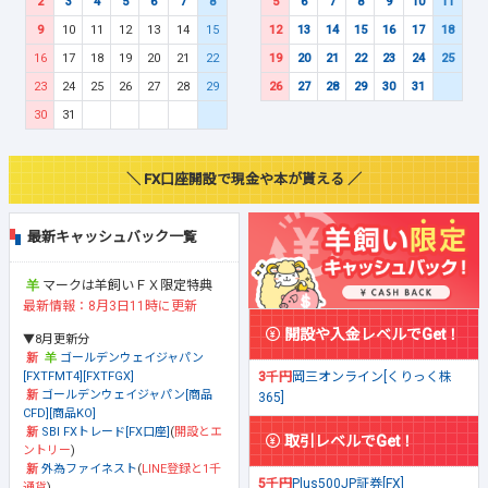
2
3
4
5
6
7
8
5
6
7
8
9
10
11
9
10
11
12
13
14
15
12
13
14
15
16
17
18
16
17
18
19
20
21
22
19
20
21
22
23
24
25
23
24
25
26
27
28
29
26
27
28
29
30
31
30
31
＼ FX口座開設で現金や本が貰える ／
最新キャッシュバック一覧
マークは羊飼いＦＸ限定特典
最新情報：8月3日11時に更新
開設や入金レベルでGet！
▼8月更新分
ゴールデンウェイジャパン
[FXTFMT4][FXTFGX]
3千円
岡三オンライン[くりっく株
ゴールデンウェイジャパン[商品
365]
CFD][商品KO]
SBI FXトレード[FX口座]
(
開設とエ
取引レベルでGet！
ントリー
)
外為ファイネスト
(
LINE登録と1千
5千円
Plus500JP証券[FX]
通貨
)