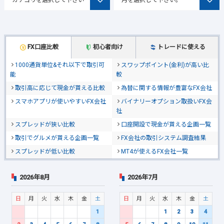
FX口座比較
初心者向け
トレードに使える
1000通貨単位&それ以下で取引可
スワップポイント(金利)が高い比
能
較
取引高に応じて現金が貰える比較
為替に関する情報が豊富なFX会社
スマホアプリが使いやすいFX会社
バイナリーオプション取扱いFX会
社
スプレッドが狭い比較
口座開設で現金が貰える企画一覧
取引でグルメが貰える企画一覧
FX会社の取引システム調査結果
スプレッドが低い比較
MT4が使えるFX会社一覧
2026年8月
2026年7月
日
月
火
水
木
金
土
日
月
火
水
木
金
土
1
1
2
3
4