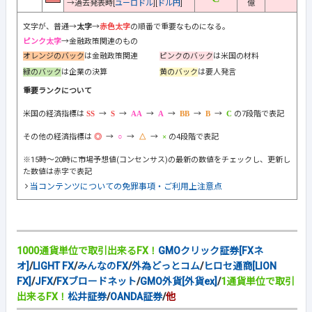
→過去発表時[
ユーロドル
][
ドル円
]
億
文字が、普通→
太字
→
赤色太字
の順番で重要なものになる。
ピンク太字
→金融政策関連のもの
オレンジのバック
は金融政策関連
ピンクのバック
は米国の材料
緑のバック
は企業の決算
黄のバック
は要人発言
重要ランクについて
米国の経済指標は
→
→
→
→
→
→
の7段階で表記
その他の経済指標は
→
→
→
の4段階で表記
※15時～20時に市場予想値(コンセンサス)の最新の数値をチェックし、更新し
た数値は赤字で表記
当コンテンツについての免罪事項・ご利用上注意点
1000通貨単位で取引出来るFX！
GMOクリック証券[FXネ
オ]
/
LIGHT FX
/
みんなのFX
/
外為どっとコム
/
ヒロセ通商[LION
FX]
/
JFX
/
FXブロードネット
/
GMO外貨[外貨ex]
/
1通貨単位で取引
出来るFX！
松井証券
/
OANDA証券
/
他