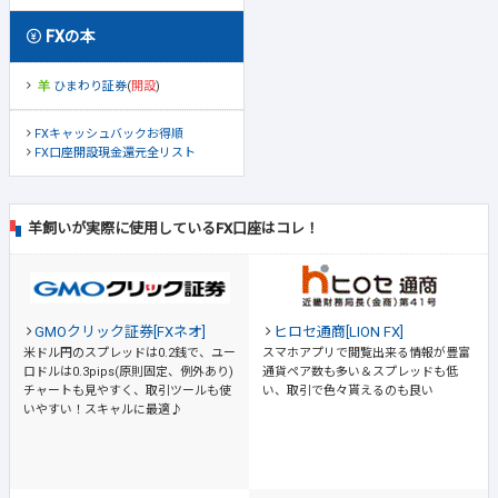
FXの本
ひまわり証券
(
開設
)
FXキャッシュバックお得順
FX口座開設現金還元全リスト
羊飼いが実際に使用しているFX口座はコレ！
GMOクリック証券[FXネオ]
ヒロセ通商[LION FX]
米ドル円のスプレッドは0.2銭で、ユー
スマホアプリで閲覧出来る情報が豊富
ロドルは0.3pips(原則固定、例外あり)
通貨ペア数も多い＆スプレッドも低
チャートも見やすく、取引ツールも使
い、取引で色々貰えるのも良い
いやすい！スキャルに最適♪