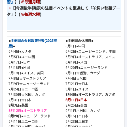
習』
】(
※毎週月曜
)
→
【[今週後半]発表の注目イベントを厳選して「羊飼い秘蔵デー
タ」】(
※毎週水曜
)
■
主要国の金融政策発表(2025年
■主要国の休場日■
版)
■
6月1日●中国
6月4日●カナダ
6月2日●ニュージーランド、中国
6月5日●ユーロ圏
6月9日●オーストラリア、スイス
6月17日●日本
6月19日●米国
6月18日●米国
6月20日●ニュージーランド
6月19日●スイス、英国
7月1日☆香港、カナダ
7月8日☆オーストラリア
7月4日☆米国
7月9日☆ニュージーランド
7月21日☆日本
7月24日☆ユーロ圏
8月1日■スイス
7月30日☆米国、カナダ
8月4日■オーストラリア、カナダ
7月31日☆日本
8月11日■日本
8月7日■英国
8月25日■英国
8月12日■オーストラリア
9月1日△米国、カナダ
8月20日■ニュージーランド
9月15日△日本
9月11日△ユーロ圏
9月23日△日本