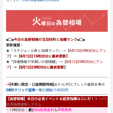
カテゴリ：
今日の為替相場2025年08月
■□■
今日の為替相場の注目材料と指標ランク
■□■
更新履歴
：
★「スケジュール表と指標ランク」→【
8月10日9時30分にアッ
プ
】
→【
8月12日15時20分に最終更新
】
★「詳細情報や羊飼いの相場観」→【
8月12日5時30分にアッ
プ
】
→【
8月12日5時30分に最終更新
】
→
[羊飼い限定・口座開設特典]
米ドル/円スプレッド最狭水準の
GMOクリック証券
→取引開始で4000円
【為替相場】本日の必見イベント＆経済指標はコレだ！！
>>
FX
経済指標通知システム
・13時30分：
豪)
RBA政策金利
＆
声明発表