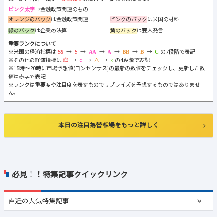
ピンク太字
→金融政策関連のもの
オレンジのバック
は金融政策関連
ピンクのバック
は米国の材料
緑のバック
は企業の決算
黄のバック
は要人発言
重要ランクについて
※米国の経済指標は
→
→
→
→
→
→
の7段階で表記
※その他の経済指標は
→
→
→
の4段階で表記
※15時～20時に市場予想値(コンセンサス)の最新の数値をチェックし、更新した数
値は赤字で表記
※ランクは重要度や注目度を表すものでサプライズを予想するものではありませ
ん。
本日の注目為替相場をもっと詳しく
必見！！特集記事クイックリンク
直近の
人気特集記事