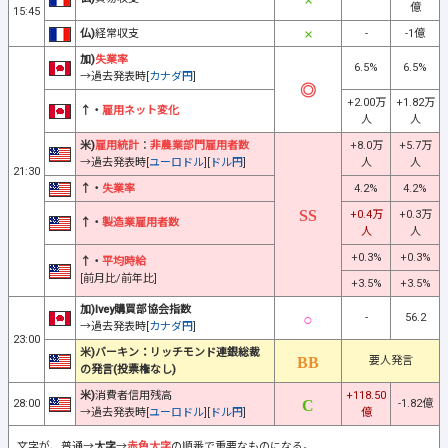
億
15:45
仏)
経常収支
-
-1億
加)
失業率
6.5%
6.5%
→過去発表時[
カナダ円
]
+2.00万
+1.82万
↑・
雇用ネット変化
人
人
米)
雇用統計
：
非農業部門雇用者数
+8.0万
+5.7万
→過去発表時[
ユーロドル
][
ドル円
]
人
人
21:30
↑・
失業率
4.2%
4.2%
+0.4万
+0.3万
↑・
製造業雇用者数
人
人
+0.3%
+0.3%
↑・
平均時給
[前月比/前年比]
+3.5%
+3.5%
加)Ivey購買部協会指数
-
56.2
→過去発表時[
カナダ円
]
23:00
米)バーキン：リッチモンド連銀総裁
要人発言
の発言(投票権なし)
米)
消費者信用残高
+118.50
28:00
-1.82億
→過去発表時[
ユーロドル
][
ドル円
]
億
文字が、普通→
太字
→
赤色太字
の順番で重要なものになる。