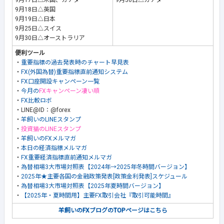
9月17日△米国、カナダ
9月30日△カナダ
9月18日△英国
9月19日△日本
9月25日△スイス
9月30日△オーストラリア
便利ツール
・
重要指標の過去発表時のチャート早見表
・
FX(外国為替)重要指標直前通知システム
・
FX口座開設キャンペーン一覧
・
今月の
FXキャンペーン凄い順
・
FX比較ロボ
・LINE@ID：@forex
・
羊飼いのLINEスタンプ
・
投資猫のLINEスタンプ
・
羊飼いのFXメルマガ
・
本日の経済指標メルマガ
・
FX重要経済指標直前通知メルマガ
・
為替相場3大市場対照表【2024年→2025年冬時間バージョン】
・
2025年★主要各国の金融政策発表[政策金利発表]スケジュール
・
為替相場3大市場対照表【2025年夏時間バージョン】
・
【2025年・夏時間用】主要FX取引会社『取引可能時間』
羊飼いのFXブログのTOPページはこちら