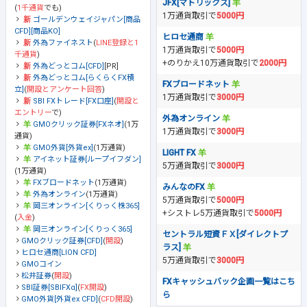
JFX[マトリックス]
(
1千通貨
でも)
1万通貨取引で
5000円
ゴールデンウェイジャパン[商品
CFD][商品KO]
ヒロセ通商
外為ファイネスト
(
LINE登録と1
1万通貨取引で
5000円
千通貨
)
+のりかえ10万通貨取引で
2000円
外為どっとコム[CFD]
[PR]
外為どっとコム[らくらくFX積
FXブロードネット
立]
(
開設とアンケート回答
)
1万通貨取引で
3000円
SBI FXトレード[FX口座]
(
開設と
エントリー
で)
外為オンライン
GMOクリック証券[FXネオ]
(1万
1万通貨取引で
3000円
通貨)
GMO外貨[外貨ex]
(1万通貨)
LIGHT FX
アイネット証券[ループイフダン]
5万通貨取引で
3000円
(1万通貨)
FXブロードネット
(1万通貨)
みんなのFX
外為オンライン
(1万通貨)
5万通貨取引で
5000円
岡三オンライン[くりっく株365]
+シストレ5万通貨取引で
5000円
(
入金
)
岡三オンライン[くりっく365]
セントラル短資ＦＸ[ダイレクトプ
GMOクリック証券[CFD]
(
開設
)
ラス]
ヒロセ通商[LION CFD]
5万通貨取引で
3000円
GMOコイン
松井証券
(
開設
)
FXキャッシュバック企画一覧はこち
SBI証券[SBIFXα]
(
FX開設
)
ら
GMO外貨[外貨ex CFD]
(
CFD開設
)