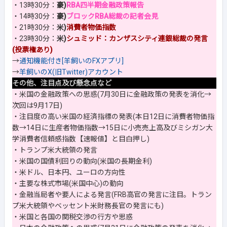
・13時30分：
豪)
RBA四半期金融政策報告
・14時30分：
豪)
ブロックRBA総裁の記者会見
・21時30分：
米)
消費者物価指数
・23時30分：
米)
シュミッド：カンザスシティ連銀総裁の発言
(投票権あり)
→
通知機能付き[羊飼いのFXアプリ]
→
羊飼いのX(旧Twitter)アカウント
その他、注目点及び懸念点など
・米国の金融政策への思惑(7月30日に金融政策の発表を消化→
次回は9月17日)
・注目度の高い米国の経済指標の発表(本日12日に消費者物価指
数→14日に生産者物価指数→15日に小売売上高及びミシガン大
学消費者信頼感指数【速報値】と目白押し)
・トランプ米大統領の発言
・米国の国債利回りの動向(米国の長期金利)
・米ドル、日本円、ユーロの方向性
・主要な株式市場(米国中心)の動向
・金融当局者や要人による発言(FRB高官の発言に注目。トラン
プ米大統領やベッセント米財務長官の発言にも)
・米国と各国の関税交渉の行方や思惑