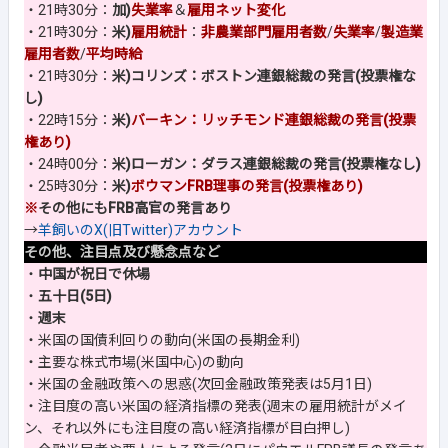
・21時30分：
加)
失業率
＆
雇用ネット変化
・21時30分：
米)
雇用統計
：
非農業部門雇用者数
/
失業率
/
製造業
雇用者数
/
平均時給
・21時30分：
米)コリンズ：ボストン連銀総裁の発言(投票権な
し)
・22時15分：
米)
バーキン：リッチモンド連銀総裁の発言(投票
権あり)
・24時00分：
米)ローガン：ダラス連銀総裁の発言(投票権なし)
・25時30分：
米)
ボウマンFRB理事の発言(投票権あり)
※
その他にもFRB高官の発言あり
→
羊飼いのX(旧Twitter)アカウント
その他、注目点及び懸念点など
・
中国が祝日で休場
・
五十日(5日)
・
週末
・米国の国債利回りの動向(米国の長期金利)
・主要な株式市場(米国中心)の動向
・米国の金融政策への思惑(次回金融政策発表は5月1日)
・注目度の高い米国の経済指標の発表(週末の雇用統計がメイ
ン、それ以外にも注目度の高い経済指標が目白押し)