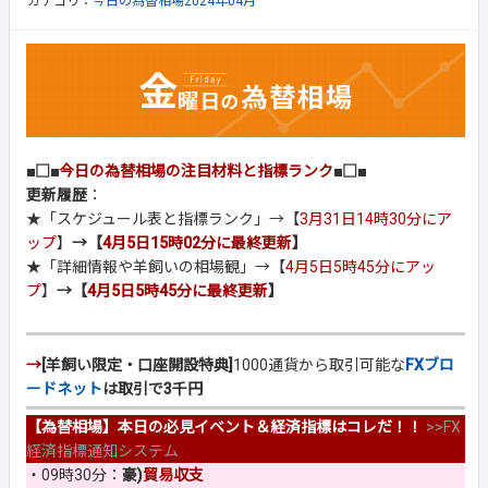
カテゴリ：
今日の為替相場2024年04月
■□■
今日の為替相場の注目材料と指標ランク
■□■
更新履歴
：
★「スケジュール表と指標ランク」→【
3月31日14時30分にア
ップ
】
→【
4月5日15時02分に最終更新
】
★「詳細情報や羊飼いの相場観」→【
4月5日5時45分にアッ
プ
】
→【
4月5日5時45分に最終更新
】
→
[羊飼い限定・口座開設特典]
1000通貨から取引可能な
FXブロ
ードネット
は取引で3千円
【為替相場】本日の必見イベント＆経済指標はコレだ！！
>>
FX
経済指標通知システム
・09時30分：
豪)
貿易収支