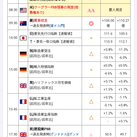
米)
クーグラーFRB理事の発言(投
08:30
要人発言
票権あり)
豪)
貿易収支
+105.00
+110.27
09:30
→過去発表時[
豪ドル円
]
億
億
日)
景気先行CI指数【速報値】
111.6
109.5
14:00
↑・
景気一致CI指数【速報値】
110.9
112.1
+0.8%
-11.3%
独)
製造業受注
[前月比/前年比]
-10.1%
-6.0%
±0.0%
±0.0%
独)
輸入物価指数
15:00
[前月比/前年比]
-4.6%
-5.9%
+0.1%
+0.4%
英)
ハリファックス住宅価格
[前月比/前年比]
+1.5%
+1.7%
+0.5%
-1.1%
仏)
鉱工業生産
[前月比/前年比]
-0.1%
+0.8%
15:45
+1.2%
-1.6%
仏)
製造業生産指数
[前月比/前年比]
-
+0.1%
英)建設業PMI
17:30
→過去発表時[
ポンドドル
][
ポンド
50.0
49.7