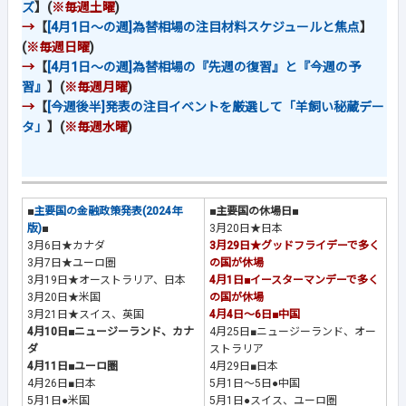
ズ
】(
※毎週土曜
)
→
【
[4月1日～の週]為替相場の注目材料スケジュールと焦点
】
(
※毎週日曜
)
→
【
[4月1日～の週]為替相場の『先週の復習』と『今週の予
習』
】(
※毎週月曜
)
→
【
[今週後半]発表の注目イベントを厳選して「羊飼い秘蔵デー
タ」
】(
※毎週水曜
)
■
主要国の金融政策発表(2024年
■主要国の休場日■
版)
■
3月20日★日本
3月6日★カナダ
3月29日★グッドフライデーで多く
3月7日★ユーロ圏
の国が休場
3月19日★オーストラリア、日本
4月1日■イースターマンデーで多く
3月20日★米国
の国が休場
3月21日★スイス、英国
4月4日～6日■中国
4月10日■ニュージーランド、カナ
4月25日■ニュージーランド、オー
ダ
ストラリア
4月11日■ユーロ圏
4月29日■日本
4月26日■日本
5月1日～5日●中国
5月1日●米国
5月1日●スイス、ユーロ圏