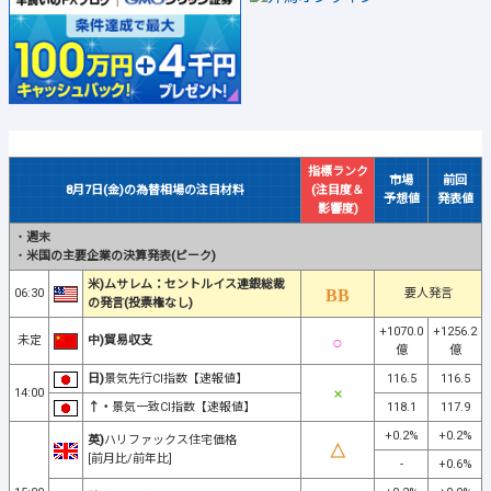
指標ランク
市場
前回
8月7日(金)の為替相場の注目材料
(注目度＆
予想値
発表値
影響度)
・
週末
・
米国の主要企業の決算発表(ピーク)
米)ムサレム：セントルイス連銀総裁
06:30
要人発言
の発言(投票権なし)
+1070.0
+1256.2
未定
中)貿易収支
億
億
日)
景気先行CI指数【速報値】
116.5
116.5
14:00
↑・
景気一致CI指数【速報値】
118.1
117.9
+0.2%
+0.2%
英)
ハリファックス住宅価格
[前月比/前年比]
-
+0.6%