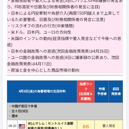
・金融当局者や要人による発言(3日にパウエルFRB議長の発言あ
り、FRB高官や日銀及び財務相関係者の発言に注目)
・日本による円安牽制や為替介入(再度150円越えまで上昇して
いるため要警戒、日銀及び財務相関係者の発言に注意)
・リスクオフの流れの行方(中東情勢)
・米ドル、日本円、ユーロの方向性
・米国のインフレの動向(経済指標や要人発言などで今後への思
惑)
・日本の金融政策への思惑(次回金融政策発表は4月26日)
・ユーロ圏の金融政策への思惑(4日に議事録の公表あり、次回
金融政策発表は4月11日)
・原油と金を中心とした商品市場の動向
指標ラン
ク
市場
前回
4月5日(金)の為替相場の注目材料
(注目度＆
予想値
発表値
影響度)
・
中国が祝日で休場
・
五十日(5日)
・
週末
米)ムサレム：セントルイス連銀
08:20
要人発言
総裁の発言(投票権なし)