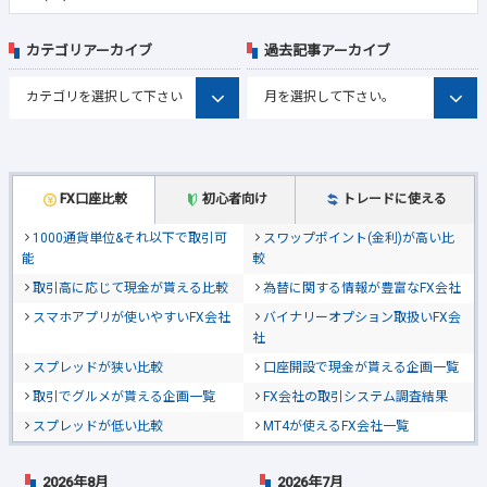
カテゴリアーカイブ
過去記事アーカイブ
FX口座比較
初心者向け
トレードに使える
1000通貨単位&それ以下で取引可
スワップポイント(金利)が高い比
能
較
取引高に応じて現金が貰える比較
為替に関する情報が豊富なFX会社
スマホアプリが使いやすいFX会社
バイナリーオプション取扱いFX会
社
スプレッドが狭い比較
口座開設で現金が貰える企画一覧
取引でグルメが貰える企画一覧
FX会社の取引システム調査結果
スプレッドが低い比較
MT4が使えるFX会社一覧
2026年8月
2026年7月