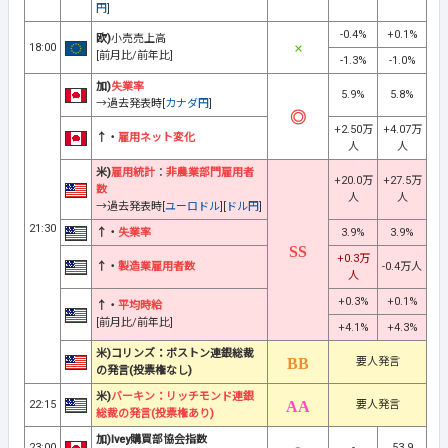
円
]
-0.4%
+0.1%
欧)
小売売上高
18:00
[前月比/前年比]
-1.3%
-1.0%
加)
失業率
5.9%
5.8%
→過去発表時[
カナダ円
]
+2.50万
+4.07万
↑・
雇用ネット変化
人
人
米)
雇用統計
：
非農業部門雇用者
+20.0万
+27.5万
数
人
人
→過去発表時[
ユーロドル
][
ドル円
]
21:30
↑・
失業率
3.9%
3.9%
+0.3万
↑・
製造業雇用者数
-0.4万人
人
+0.3%
+0.1%
↑・
平均時給
[前月比/前年比]
+4.1%
+4.3%
米)コリンズ：ボストン連銀総裁
要人発言
の発言(投票権なし)
米)
バーキン：リッチモンド連銀
22:15
要人発言
総裁の発言(投票権あり)
加)Ivey購買部協会指数
23:00
-
53.9