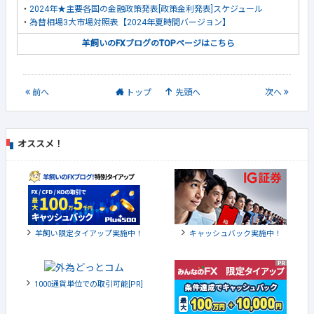
・
2024年★主要各国の金融政策発表[政策金利発表]スケジュール
・
為替相場3大市場対照表【2024年夏時間バージョン】
羊飼いのFXブログのTOPページはこちら
前
へ
トップ
先頭へ
次
へ
オススメ！
羊飼い限定タイアップ実施中！
キャッシュバック実施中！
1000通貨単位での取引可能[PR]