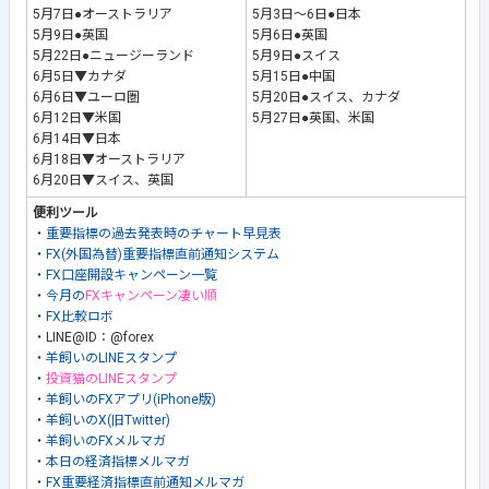
5月7日●オーストラリア
5月3日～6日●日本
5月9日●英国
5月6日●英国
5月22日●ニュージーランド
5月9日●スイス
6月5日▼カナダ
5月15日●中国
6月6日▼ユーロ圏
5月20日●スイス、カナダ
6月12日▼米国
5月27日●英国、米国
6月14日▼日本
6月18日▼オーストラリア
6月20日▼スイス、英国
便利ツール
・
重要指標の過去発表時のチャート早見表
・
FX(外国為替)重要指標直前通知システム
・
FX口座開設キャンペーン一覧
・
今月の
FXキャンペーン凄い順
・
FX比較ロボ
・LINE@ID：@forex
・
羊飼いのLINEスタンプ
・
投資猫のLINEスタンプ
・
羊飼いのFXアプリ(iPhone版)
・
羊飼いのX(旧Twitter)
・
羊飼いのFXメルマガ
・
本日の経済指標メルマガ
・
FX重要経済指標直前通知メルマガ