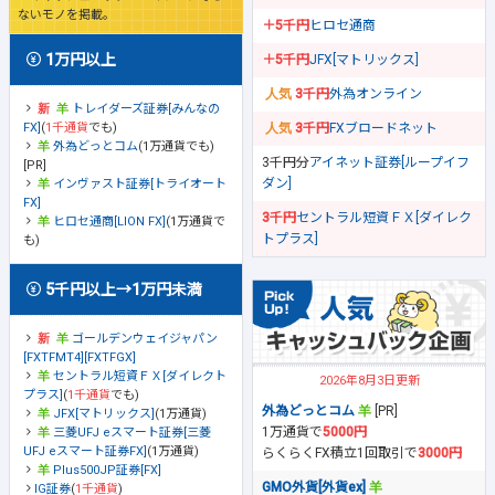
ないモノを掲載。
＋5千円
ヒロセ通商
1万円以上
＋5千円
JFX[マトリックス]
3千円
外為オンライン
トレイダーズ証券[みんなの
FX]
(
1千通貨
でも)
3千円
FXブロードネット
外為どっとコム
(1万通貨でも)
3千円分
アイネット証券[ループイフ
[PR]
ダン]
インヴァスト証券[トライオート
FX]
3千円
セントラル短資ＦＸ[ダイレク
ヒロセ通商[LION FX]
(1万通貨で
トプラス]
も)
5千円以上→1万円未満
ゴールデンウェイジャパン
[FXTFMT4][FXTFGX]
セントラル短資ＦＸ[ダイレクト
2026年8月3日更新
プラス]
(
1千通貨
でも)
外為どっとコム
[PR]
JFX[マトリックス]
(1万通貨)
1万通貨で
5000円
三菱UFJ eスマート証券[三菱
UFJ eスマート証券FX]
(1万通貨)
らくらくFX積立1回取引で
3000円
Plus500JP証券[FX]
GMO外貨[外貨ex]
IG証券
(
1千通貨
)