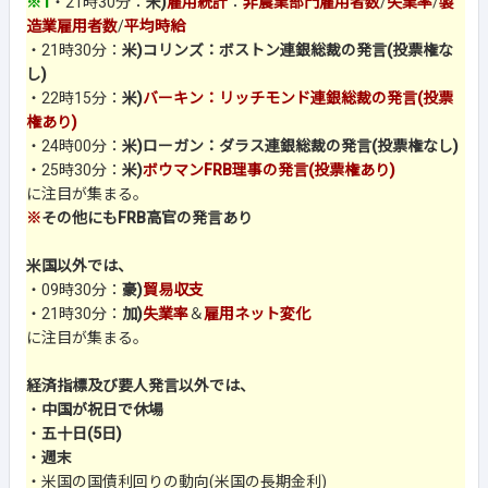
※1
・21時30分：
米)
雇用統計
：
非農業部門雇用者数
/
失業率
/
製
造業雇用者数
/
平均時給
・21時30分：
米)コリンズ：ボストン連銀総裁の発言(投票権な
し)
・22時15分：
米)
バーキン：リッチモンド連銀総裁の発言(投票
権あり)
・24時00分：
米)ローガン：ダラス連銀総裁の発言(投票権なし)
・25時30分：
米)
ボウマンFRB理事の発言(投票権あり)
に注目が集まる。
※
その他にもFRB高官の発言あり
米国以外では、
・09時30分：
豪)
貿易収支
・21時30分：
加)
失業率
＆
雇用ネット変化
に注目が集まる。
経済指標及び要人発言以外では、
・
中国が祝日で休場
・
五十日(5日)
・
週末
・米国の国債利回りの動向(米国の長期金利)