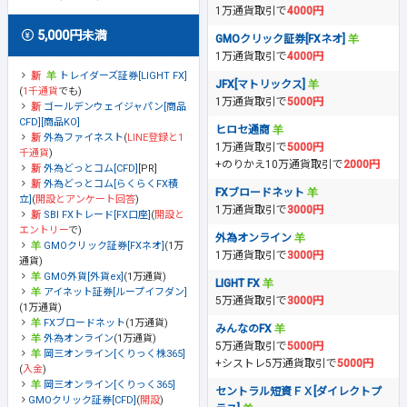
1万通貨取引で
4000円
5,000円未満
GMOクリック証券[FXネオ]
1万通貨取引で
4000円
トレイダーズ証券[LIGHT FX]
JFX[マトリックス]
(
1千通貨
でも)
1万通貨取引で
5000円
ゴールデンウェイジャパン[商品
CFD][商品KO]
ヒロセ通商
外為ファイネスト
(
LINE登録と1
1万通貨取引で
5000円
千通貨
)
+のりかえ10万通貨取引で
2000円
外為どっとコム[CFD]
[PR]
外為どっとコム[らくらくFX積
FXブロードネット
立]
(
開設とアンケート回答
)
1万通貨取引で
3000円
SBI FXトレード[FX口座]
(
開設と
エントリー
で)
外為オンライン
GMOクリック証券[FXネオ]
(1万
1万通貨取引で
3000円
通貨)
GMO外貨[外貨ex]
(1万通貨)
LIGHT FX
アイネット証券[ループイフダン]
5万通貨取引で
3000円
(1万通貨)
FXブロードネット
(1万通貨)
みんなのFX
外為オンライン
(1万通貨)
5万通貨取引で
5000円
岡三オンライン[くりっく株365]
+シストレ5万通貨取引で
5000円
(
入金
)
岡三オンライン[くりっく365]
セントラル短資ＦＸ[ダイレクトプ
GMOクリック証券[CFD]
(
開設
)