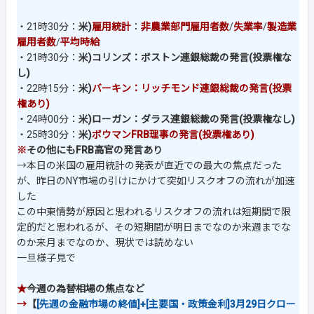
・21時30分：
米)
雇用統計
：
非農業部門雇用者数
/
失業率
/
製造業
雇用者数
/
平均時給
・21時30分：
米)コリンズ：ボストン連銀総裁の発言(投票権な
し)
・22時15分：
米)
バーキン：リッチモンド連銀総裁の発言(投票
権あり)
・24時00分：
米)ローガン：ダラス連銀総裁の発言(投票権なし)
・25時30分：
米)
ボウマンFRB理事の発言(投票権あり)
※
その他にもFRB高官の発言あり
→本日の米国の雇用統計の発表が直近での最大の焦点だった
が、昨日のNY市場の引けにかけて突如リスクオフの流れが加速
した
この中東情勢が原因と思われるリスクオフの流れは短期間で限
定的だと思われるが、その短期間が明日までなのか来週までな
のか来月までなのか、現状では読めない
一旦様子見で
★
今週の為替相場の焦点など
→
【
[先週の金融市場の終値]+[主要国・政策金利]3月29日クロー