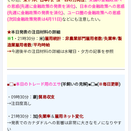
その他、
米ドル、日本円、ユーロの方向性
、
米国の金融政策へ
の思惑(先週に金融政策の発表を消化)
、
日本の金融政策への思惑
(先週に金融政策の発表を消化)
、
ユーロ圏の金融政策への思惑
(次回金融政策発表は4月11日)
などにも注意したい。
★
本日発表の注目材料の詳細
※1
・21時30分：
米)
雇用統計
：
非農業部門雇用者数
/
失業率
/
製
造業雇用者数
/
平均時給
→
今週後半の注目材料の詳細は水曜日・夕方の記事を参照
■□■
本日のトレード用のエサ
(羊飼いの見解)■□■(
※毎日更新
)
・09時30分：
豪)
貿易収支
→注目度高し
・21時30分：
加)
失業率
＆
雇用ネット変化
→発表でのカナダドルへの影響は非常に大きなモノになりやす
い