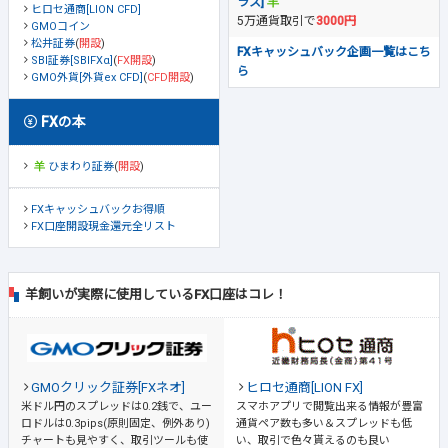
ラス]
ヒロセ通商[LION CFD]
5万通貨取引で
3000円
GMOコイン
松井証券
(
開設
)
FXキャッシュバック企画一覧はこち
SBI証券[SBIFXα]
(
FX開設
)
ら
GMO外貨[外貨ex CFD]
(
CFD開設
)
FXの本
ひまわり証券
(
開設
)
FXキャッシュバックお得順
FX口座開設現金還元全リスト
羊飼いが実際に使用しているFX口座はコレ！
GMOクリック証券[FXネオ]
ヒロセ通商[LION FX]
米ドル円のスプレッドは0.2銭で、ユー
スマホアプリで閲覧出来る情報が豊富
ロドルは0.3pips(原則固定、例外あり)
通貨ペア数も多い＆スプレッドも低
チャートも見やすく、取引ツールも使
い、取引で色々貰えるのも良い