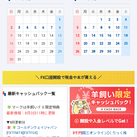
日
月
火
水
木
金
土
日
月
火
水
木
金
土
1
1
2
3
4
2
3
4
5
6
7
8
5
6
7
8
9
10
11
9
10
11
12
13
14
15
12
13
14
15
16
17
18
16
17
18
19
20
21
22
19
20
21
22
23
24
25
23
24
25
26
27
28
29
26
27
28
29
30
31
30
31
＼ FX口座開設で現金や本が貰える ／
最新キャッシュバック一覧
マークは羊飼いＦＸ限定特典
最新情報：8月3日11時に更新
開設や入金レベルでGet！
▼8月更新分
ゴールデンウェイジャパン
[FXTFMT4][FXTFGX]
3千円
岡三オンライン[くりっく株