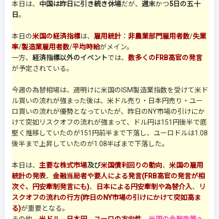
本日は、
中国は昨日に引き続き休場
だが、
週末
かつ
5日の五十
日
。
本日の
米国の経済指標
は、
雇用統計
：
非農業部門雇用者数
/
失業
率
/
製造業雇用者数
/
平均時給
がメイン。
一方、
経済指標以外のイベント
では、
数多くのFRB高官の発言
が予定されている。
今週の為替相場は、週明けに米国のISM製造業指数を受けて米ド
ル買いの流れが強まった後は、米ドル売り・日本円売り・ユー
ロ買いの流れが優勢となっていたが、昨日のNY市場の引けにか
けて突如リスクオフの流れが強まって、ドル円は151円後半で底
堅く推移していたのが151円前半まで下落し、ユーロドルは1.08
後半まで上昇していたのが1.08半ばまで下落した。
本日は、
主要な株式市場
及び
米国債利回りの動向
、
米国の雇用
統計の発表
、
金融当局者や要人による発言(FRB高官の発言が相
次ぐ、円安牽制発言にも)
、
日本による円安牽制や為替介入
、
リ
スクオフの流れの行方(昨日のNY市場の引けにかけて突如高ま
る)
が重要となる。