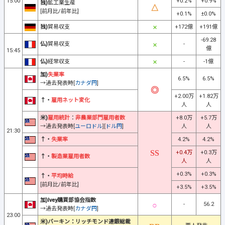
15:00
+0.2%
+0.9%
独)
鉱工業生産
[前月比/前年比]
+0.1%
±0.0%
独)
貿易収支
+172億
+191億
-69.28
仏)
貿易収支
-
億
15:45
仏)
経常収支
-
-1億
加)
失業率
6.5%
6.5%
→過去発表時[
カナダ円
]
+2.00万
+1.82万
↑・
雇用ネット変化
人
人
米)
雇用統計
：
非農業部門雇用者数
+8.0万
+5.7万
→過去発表時[
ユーロドル
][
ドル円
]
人
人
21:30
↑・
失業率
4.2%
4.2%
+0.4万
+0.3万
↑・
製造業雇用者数
人
人
+0.3%
+0.3%
↑・
平均時給
[前月比/前年比]
+3.5%
+3.5%
加)Ivey購買部協会指数
-
56.2
→過去発表時[
カナダ円
]
23:00
米)バーキン：リッチモンド連銀総裁