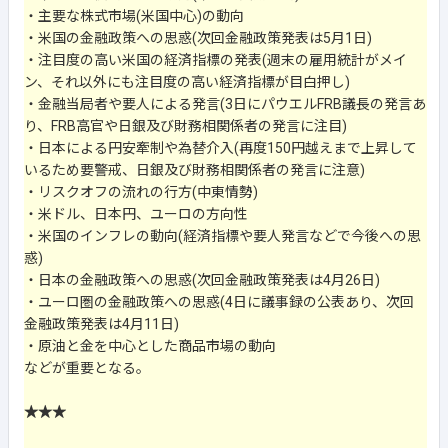
・主要な株式市場(米国中心)の動向
・米国の金融政策への思惑(次回金融政策発表は5月1日)
・注目度の高い米国の経済指標の発表(週末の雇用統計がメイ
ン、それ以外にも注目度の高い経済指標が目白押し)
・金融当局者や要人による発言(3日にパウエルFRB議長の発言あ
り、FRB高官や日銀及び財務相関係者の発言に注目)
・日本による円安牽制や為替介入(再度150円越えまで上昇して
いるため要警戒、日銀及び財務相関係者の発言に注意)
・リスクオフの流れの行方(中東情勢)
・米ドル、日本円、ユーロの方向性
・米国のインフレの動向(経済指標や要人発言などで今後への思
惑)
・日本の金融政策への思惑(次回金融政策発表は4月26日)
・ユーロ圏の金融政策への思惑(4日に議事録の公表あり、次回
金融政策発表は4月11日)
・原油と金を中心とした商品市場の動向
などが重要となる。
★★★