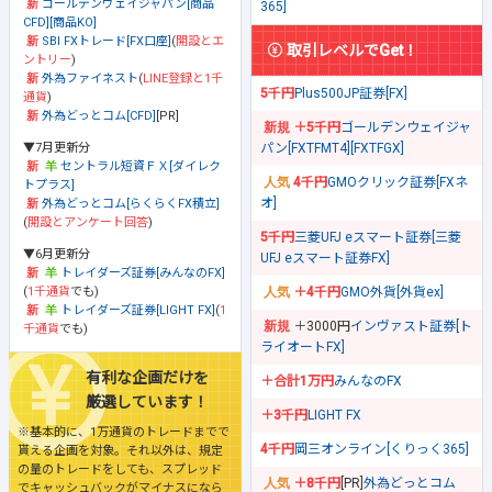
ゴールデンウェイジャパン[商品
365]
CFD][商品KO]
SBI FXトレード[FX口座]
(
開設とエ
取引レベルでGet！
ントリー
)
外為ファイネスト
(
LINE登録と1千
5千円
Plus500JP証券[FX]
通貨
)
外為どっとコム[CFD]
[PR]
＋5千円
ゴールデンウェイジャ
▼7月更新分
パン[FXTFMT4][FXTFGX]
セントラル短資ＦＸ[ダイレク
4千円
GMOクリック証券[FXネ
トプラス]
オ]
外為どっとコム[らくらくFX積立]
(
開設とアンケート回答
)
5千円
三菱UFJ eスマート証券[三菱
▼6月更新分
UFJ eスマート証券FX]
トレイダーズ証券[みんなのFX]
(
1千通貨
でも)
＋4千円
GMO外貨[外貨ex]
トレイダーズ証券[LIGHT FX]
(
1
＋3000円
インヴァスト証券[ト
千通貨
でも)
ライオートFX]
有利な企画だけを
＋合計1万円
みんなのFX
厳選しています！
＋3千円
LIGHT FX
※基本的に、1万通貨のトレードまでで
4千円
岡三オンライン[くりっく365]
貰える企画を対象。それ以外は、規定
の量のトレードをしても、スプレッド
＋8千円
[PR]
外為どっとコム
でキャッシュバックがマイナスになら