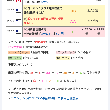
→過去発表時[
カナダ円
]
米)ローガン：ダラス連銀総裁の
24:00
要人発言
発言(投票権なし)
米)
ボウマンFRB理事の発言(投票
25:30
要人発言
権あり)
米)
消費者信用残高
+157.00
+194.95
28:00
→過去発表時[
ユーロドル
][
ドル円
]
億
億
文字が、普通→
太字
→
赤色太字
の順番で重要なものになる。
ピンク太字
→金融政策関連のもの
オレンジのバック
は金融政策関連
ピンクのバック
は米国の材料
緑のバック
は企業の決算
黄のバック
は要人発言
重要ランクについて
米国の経済指標は
→
→
→
→
→
→
の7段階で表記
その他の経済指標は
→
→
→
の4段階で表記
※15時～20時に市場予想値(コンセンサス)の最新の数値をチェックし、更新し
た数値は赤字で表記
当コンテンツについての免罪事項・ご利用上注意点