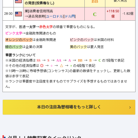
要人発言
の発言(投票権なし)
米)
消費者信用残高
+118.50
28:00
-1.82億
→過去発表時[
ユーロドル
][
ドル円
]
億
文字が、普通→
太字
→
赤色太字
の順番で重要なものになる。
ピンク太字
→金融政策関連のもの
オレンジのバック
は金融政策関連
ピンクのバック
は米国の材料
緑のバック
は企業の決算
黄のバック
は要人発言
重要ランクについて
※米国の経済指標は
→
→
→
→
→
→
の7段階で表記
※その他の経済指標は
→
→
→
の4段階で表記
※15時～20時に市場予想値(コンセンサス)の最新の数値をチェックし、更新した数
値は赤字で表記
※ランクは重要度や注目度を表すものでサプライズを予想するものではありませ
ん。
本日の注目為替相場をもっと詳しく