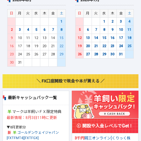
日
月
火
水
木
金
土
日
月
火
水
木
金
土
1
1
2
3
4
2
3
4
5
6
7
8
5
6
7
8
9
10
11
9
10
11
12
13
14
15
12
13
14
15
16
17
18
16
17
18
19
20
21
22
19
20
21
22
23
24
25
23
24
25
26
27
28
29
26
27
28
29
30
31
30
31
＼ FX口座開設で現金や本が貰える ／
最新キャッシュバック一覧
マークは羊飼いＦＸ限定特典
最新情報：8月3日11時に更新
開設や入金レベルでGet！
▼8月更新分
ゴールデンウェイジャパン
[FXTFMT4][FXTFGX]
3千円
岡三オンライン[くりっく株