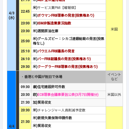
21:15
米)
ADP全米雇用報告
米)
サービス業PMI【確報値】
22:45
4/3
米)
ボウマンFRB理事の発言(投票権あり)
(水)
23:00
米)
ISM非製造業景況指数
米国
23:30
米)週間原油在庫
米)グールズビー：シカゴ連銀総裁の発言(投票
25:00
権なし)
25:10
米)
パウエルFRB議長の発言
26:10
米)
バーFRB副議長の発言(投票権あり)
29:30
米)
クーグラーFRB理事の発言(投票権あり)
イベント
・
香港と中国が祝日で休場
など
09:30
豪)住宅建設許可件数
20:30
欧)
ECB理事会議事要旨公表(3月7日開催分)
米国以外
21:30
加)貿易収支
20:30
米)
チャレンジャー人員削減予定数
米)新規失業保険申請件数
21:30
米)貿易収支
4/4