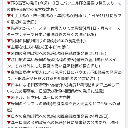
▼
FRB高官の発言(今週)→3日にパウエルFRB議長の発言あり、そ
の他FRB高官の発言複数あり
▼
4月月初め・四半期初め・年度初め要因(4月1日が4月月初めで
の最初の営業日)
▼
先週末からイースター休暇入りでの影響(4月1日・月もイース
ターマンデーで日本と米国以外の多くの国が休場)
▼
米国の国債利回りの動向(米国の長期金利)
▼
主要な株式市場(米国中心)の動向
▼
米国の金融政策への思惑(次回金融政策発表は5月1日)
▼
注目度の高い米国の経済指標の発表(週末の雇用統計がメイ
ン、それ以外にも注目度の高い経済指標が目白押し)
▼
金融当局者や要人による発言(3日にパウエルFRB議長の発言あ
り、FRB高官や日銀及び財務相関係者の発言に注目)
▼
日本による円安牽制や為替介入(再度150円越えまで上昇して
いるため要警戒、日銀及び財務相関係者の発言に注意)
▼
米ドル、日本円、ユーロの方向性
▼
米国のインフレの動向(経済指標や要人発言などで今後への思
惑)
▼
日本の金融政策への思惑(次回金融政策発表は4月26日)
▼
ユーロ圏の金融政策への思惑(4日に議事録の公表あり、次回