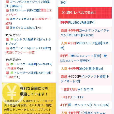
ゴールデンウェイジャパン[商品
365]
CFD][商品KO]
SBI FXトレード[FX口座]
(
開設とエ
取引レベルでGet！
ントリー
)
外為ファイネスト
(
LINE登録と1千
5千円
Plus500JP証券[FX]
通貨
)
外為どっとコム[CFD]
[PR]
＋5千円
ゴールデンウェイジャ
▼7月更新分
パン[FXTFMT4][FXTFGX]
セントラル短資ＦＸ[ダイレク
4千円
GMOクリック証券[FXネ
トプラス]
オ]
外為どっとコム[らくらくFX積立]
(
開設とアンケート回答
)
5千円
三菱UFJ eスマート証券[三菱
▼6月更新分
UFJ eスマート証券FX]
トレイダーズ証券[みんなのFX]
(
1千通貨
でも)
＋4千円
GMO外貨[外貨ex]
トレイダーズ証券[LIGHT FX]
(
1
＋3000円
インヴァスト証券[ト
千通貨
でも)
ライオートFX]
有利な企画だけを
＋合計1万円
みんなのFX
厳選しています！
＋3千円
LIGHT FX
※基本的に、1万通貨のトレードまでで
4千円
岡三オンライン[くりっく365]
貰える企画を対象。それ以外は、規定
の量のトレードをしても、スプレッド
＋8千円
[PR]
外為どっとコム