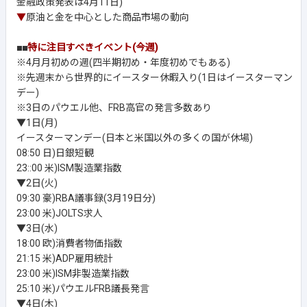
金融政策発表は4月11日)
▼
原油と金を中心とした商品市場の動向
■■
特に注目すべきイベント(今週)
※4月月初めの週(四半期初め・年度初めでもある)
※先週末から世界的にイースター休暇入り(1日はイースターマン
デー)
※3日のパウエル他、FRB高官の発言多数あり
▼1日(月)
イースターマンデー(日本と米国以外の多くの国が休場)
08:50 日)日銀短観
23::00 米)ISM製造業指数
▼2日(火)
09:30 豪)RBA議事録(3月19日分)
23:00 米)JOLTS求人
▼3日(水)
18:00 欧)消費者物価指数
21:15 米)ADP雇用統計
23:00 米)ISM非製造業指数
25:10 米)パウエルFRB議長発言
▼4日(木)