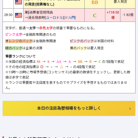
要人発言
の発言(投票権なし)
米)
消費者信用残高
+118.50
28:00
-1.82億
→過去発表時[
ユーロドル
][
ドル円
]
億
文字が、普通→
太字
→
赤色太字
の順番で重要なものになる。
ピンク太字
→金融政策関連のもの
オレンジのバック
は金融政策関連
ピンクのバック
は米国の材料
緑のバック
は企業の決算
黄のバック
は要人発言
重要ランクについて
※米国の経済指標は
→
→
→
→
→
→
の7段階で表記
※その他の経済指標は
→
→
→
の4段階で表記
※15時～20時に市場予想値(コンセンサス)の最新の数値をチェックし、更新した数
値は赤字で表記
※ランクは重要度や注目度を表すものでサプライズを予想するものではありませ
ん。
本日の注目為替相場をもっと詳しく