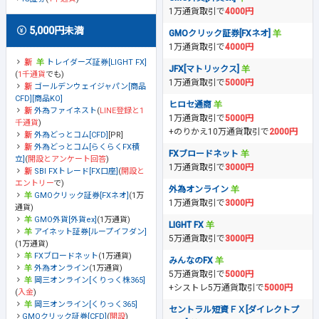
1万通貨取引で
4000円
5,000円未満
GMOクリック証券[FXネオ]
1万通貨取引で
4000円
トレイダーズ証券[LIGHT FX]
JFX[マトリックス]
(
1千通貨
でも)
1万通貨取引で
5000円
ゴールデンウェイジャパン[商品
CFD][商品KO]
ヒロセ通商
外為ファイネスト
(
LINE登録と1
1万通貨取引で
5000円
千通貨
)
+のりかえ10万通貨取引で
2000円
外為どっとコム[CFD]
[PR]
外為どっとコム[らくらくFX積
FXブロードネット
立]
(
開設とアンケート回答
)
1万通貨取引で
3000円
SBI FXトレード[FX口座]
(
開設と
エントリー
で)
外為オンライン
GMOクリック証券[FXネオ]
(1万
1万通貨取引で
3000円
通貨)
GMO外貨[外貨ex]
(1万通貨)
LIGHT FX
アイネット証券[ループイフダン]
5万通貨取引で
3000円
(1万通貨)
FXブロードネット
(1万通貨)
みんなのFX
外為オンライン
(1万通貨)
5万通貨取引で
5000円
岡三オンライン[くりっく株365]
+シストレ5万通貨取引で
5000円
(
入金
)
岡三オンライン[くりっく365]
セントラル短資ＦＸ[ダイレクトプ
GMOクリック証券[CFD]
(
開設
)