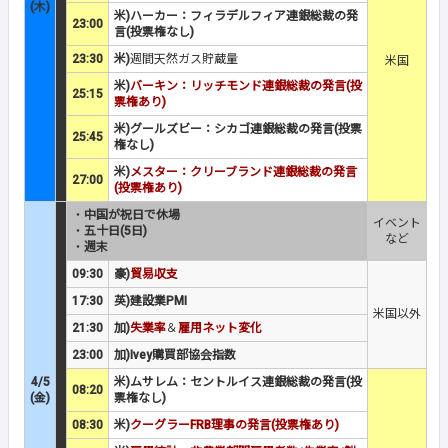
(木)
米)ハーカー：フィラデルフィア連銀総裁の発
23:00
言(投票権なし)
23:30
米)
週間天然ガス貯蔵量
米国
米)
バーキン：リッチモンド連銀総裁の発言(投
25:15
票権あり)
米)グールズビー：シカゴ連銀総裁の発言(投票
25:45
権なし)
米)
メスター：クリーブランド連銀総裁の発言
27:00
(投票権あり)
・
中国が祝日で休場
イベント
・
五十日(5日)
など
・
週末
09:30
豪)
貿易収支
17:30
英)建設業PMI
米国以外
21:30
加)
失業率
＆
雇用ネット変化
23:00
加)Ivey購買部協会指数
4/5
米)ムサレム：セントルイス連銀総裁の発言(投
08:20
(金)
票権なし)
08:30
米)
クーグラーFRB理事の発言(投票権あり)