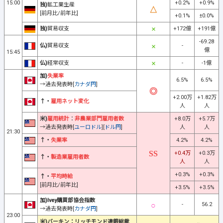
15:00
+0.2%
+0.9%
独)
鉱工業生産
[前月比/前年比]
+0.1%
±0.0%
独)
貿易収支
+172億
+191億
-69.28
仏)
貿易収支
-
億
15:45
仏)
経常収支
-
-1億
加)
失業率
6.5%
6.5%
→過去発表時[
カナダ円
]
+2.00万
+1.82万
↑・
雇用ネット変化
人
人
米)
雇用統計
：
非農業部門雇用者数
+8.0万
+5.7万
→過去発表時[
ユーロドル
][
ドル円
]
人
人
21:30
↑・
失業率
4.2%
4.2%
+0.4万
+0.3万
↑・
製造業雇用者数
人
人
+0.3%
+0.3%
↑・
平均時給
[前月比/前年比]
+3.5%
+3.5%
加)Ivey購買部協会指数
-
56.2
→過去発表時[
カナダ円
]
23:00
米)バーキン：リッチモンド連銀総裁