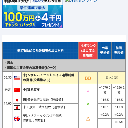
指標ランク
市場
前回
8月7日(金)の為替相場の注目材料
(注目度＆
予想値
発表値
影響度)
・
週末
・
米国の主要企業の決算発表(ピーク)
米)ムサレム：セントルイス連銀総裁
06:30
要人発言
の発言(投票権なし)
+1070.0
+1256.2
未定
中)貿易収支
億
億
日)
景気先行CI指数【速報値】
116.5
116.5
14:00
↑・
景気一致CI指数【速報値】
118.1
117.9
+0.2%
+0.2%
英)
ハリファックス住宅価格
[前月比/前年比]
-
+0.6%