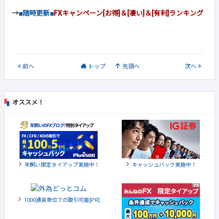
→
■随時更新■
FXキャンペーン[お得]＆[凄い]＆[有利]ランキング
前
へ
トップ
先頭へ
次
へ
オススメ！
羊飼い限定タイアップ実施中！
キャッシュバック実施中！
1000通貨単位での取引可能[PR]