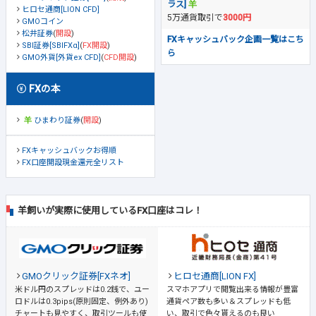
ラス]
ヒロセ通商[LION CFD]
5万通貨取引で
3000円
GMOコイン
松井証券
(
開設
)
FXキャッシュバック企画一覧はこち
SBI証券[SBIFXα]
(
FX開設
)
ら
GMO外貨[外貨ex CFD]
(
CFD開設
)
FXの本
ひまわり証券
(
開設
)
FXキャッシュバックお得順
FX口座開設現金還元全リスト
羊飼いが実際に使用しているFX口座はコレ！
GMOクリック証券[FXネオ]
ヒロセ通商[LION FX]
米ドル円のスプレッドは0.2銭で、ユー
スマホアプリで閲覧出来る情報が豊富
ロドルは0.3pips(原則固定、例外あり)
通貨ペア数も多い＆スプレッドも低
チャートも見やすく、取引ツールも使
い、取引で色々貰えるのも良い