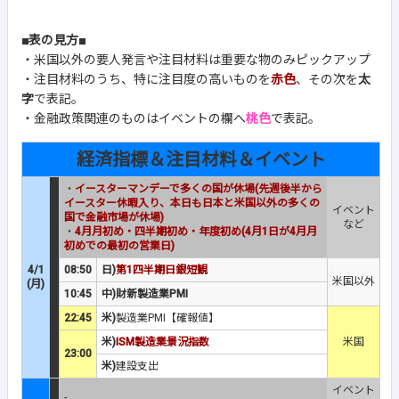
■表の見方■
・米国以外の要人発言や注目材料は重要な物のみピックアップ
・注目材料のうち、特に注目度の高いものを
赤色
、その次を
太
字
で表記。
・金融政策関連のものはイベントの欄へ
桃色
で表記。
経済指標＆注目材料＆イベント
・
イースターマンデーで多くの国が休場(先週後半から
イースター休暇入り、本日も日本と米国以外の多くの
イベント
国で金融市場が休場)
など
・
4月月初め・四半期初め・年度初め(4月1日が4月月
初めでの最初の営業日)
4/1
08:50
日)
第1四半期日銀短観
米国以外
(月)
10:45
中)財新製造業PMI
22:45
米)
製造業PMI【確報値】
米)
ISM製造業景況指数
米国
23:00
米)
建設支出
イベント
-