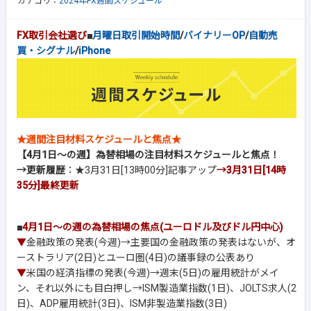
カテゴリ：
2024年FX週間スケジュール
FX取引会社選び
■
月曜日取引開始時間
/
バイナリーOP
/
自動売
買・シグナル
/
iPhone
★週間注目材料スケジュールと焦点★
【4月1日～の週】為替相場の注目材料スケジュールと焦点！
→更新履歴
：★3月31日[13時00分]記事アップ
→3月31日[14時
35分]
最終更新
■
4月1日～の週の為替相場の焦点(ユーロドル及びドル円中心)
▼
金融政策の発表(今週)→主要国の金融政策の発表はないが、オ
ーストラリア(2日)とユーロ圏(4日)の議事録の公表あり
▼
米国の経済指標の発表(今週)→週末(5日)の雇用統計がメイ
ン、それ以外にも目白押し→ISM製造業指数(1日)、JOLTS求人(2
日)、ADP雇用統計(3日)、ISM非製造業指数(3日)