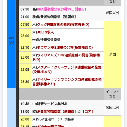
など
09:30
豪)
RBA議事録公表(3月19日開催分)
米国以外
21:00
独)消費者物価指数【速報値】
07:50
米)
クックFRB理事の発言(投票権あり)
米)
JOLTS求人
23:00
4/2
米)製造業受注指数
(火)
23:10
米)
ボウマンFRB理事の発言(投票権あり)
米国
米)
ウィリアムズ：NY連銀総裁の発言(投票権
25:00
あり)
米)
メスター：クリーブランド連銀総裁の発言
25:05
(投票権あり)
米)
デイリー：サンフランシスコ連銀総裁の発
26:30
言(投票権あり)
イベント
-
など
10:45
中)財新サービス業PMI
米国以外
18:00
欧)
消費者物価指数【速報値】
＆
【コア】
20:00
米)
MBA住宅ローン申請指数