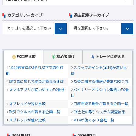
カテゴリアーカイブ
過去記事アーカイブ
FX口座比較
初心者向け
トレードに使える
1000通貨単位&それ以下で取引可
スワップポイント(金利)が高い比
能
較
取引高に応じて現金が貰える比較
為替に関する情報が豊富なFX会社
スマホアプリが使いやすいFX会社
バイナリーオプション取扱いFX会
社
スプレッドが狭い比較
口座開設で現金が貰える企画一覧
取引でグルメが貰える企画一覧
FX会社の取引システム調査結果
スプレッドが低い比較
MT4が使えるFX会社一覧
2026年8月
2026年7月