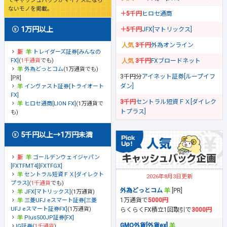
でキャッシュバックがマイナスになら
ないモノを掲載。
＋5千円
ヒロセ通商
1万円以上
＋5千円
JFX[マトリックス]
3千円
外為オンライン
トレイダーズ証券[みんなの
FX]
(
1千通貨
でも)
3千円
FXブロードネット
外為どっとコム
(1万通貨でも)
3千円分
アイネット証券[ループイフ
[PR]
ダン]
インヴァスト証券[トライオート
FX]
3千円
セントラル短資ＦＸ[ダイレク
ヒロセ通商[LION FX]
(1万通貨で
トプラス]
も)
5千円以上→1万円未満
ゴールデンウェイジャパン
[FXTFMT4][FXTFGX]
セントラル短資ＦＸ[ダイレクト
2026年8月3日更新
プラス]
(
1千通貨
でも)
外為どっとコム
[PR]
JFX[マトリックス]
(1万通貨)
1万通貨で
5000円
三菱UFJ eスマート証券[三菱
UFJ eスマート証券FX]
(1万通貨)
らくらくFX積立1回取引で
3000円
Plus500JP証券[FX]
GMO外貨[外貨ex]
IG証券
(
1千通貨
)