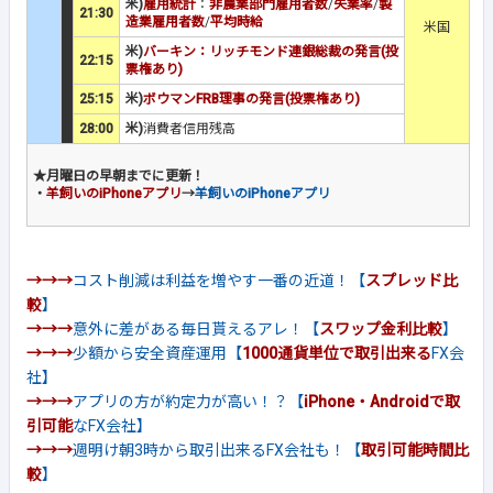
米)
雇用統計
：
非農業部門雇用者数
/
失業率
/
製
21:30
造業雇用者数
/
平均時給
米国
米)
バーキン：リッチモンド連銀総裁の発言(投
22:15
票権あり)
25:15
米)
ボウマンFRB理事の発言(投票権あり)
28:00
米)
消費者信用残高
★月曜日の早朝までに更新！
・
羊飼いのiPhoneアプリ
→
羊飼いのiPhoneアプリ
→→→
コスト削減は利益を増やす一番の近道！【
スプレッド比
較
】
→→→
意外に差がある毎日貰えるアレ！【
スワップ金利比較
】
→→→
少額から安全資産運用【
1000通貨単位で取引出来る
FX会
社】
→→→
アプリの方が約定力が高い！？【
iPhone・Androidで取
引可能
なFX会社】
→→→
週明け朝3時から取引出来るFX会社も！【
取引可能時間比
較
】