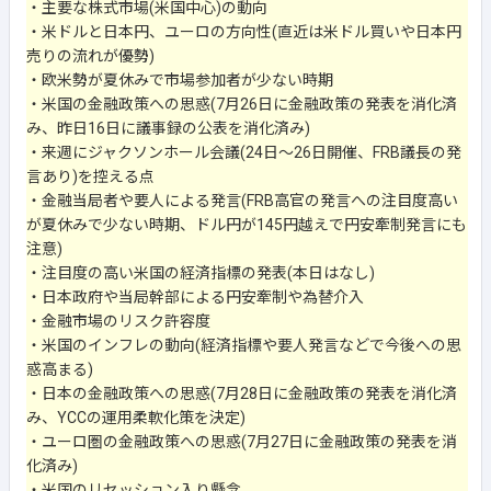
・主要な株式市場(米国中心)の動向
・米ドルと日本円、ユーロの方向性(直近は米ドル買いや日本円
売りの流れが優勢)
・欧米勢が夏休みで市場参加者が少ない時期
・米国の金融政策への思惑(7月26日に金融政策の発表を消化済
み、昨日16日に議事録の公表を消化済み)
・来週にジャクソンホール会議(24日～26日開催、FRB議長の発
言あり)を控える点
・金融当局者や要人による発言(FRB高官の発言への注目度高い
が夏休みで少ない時期、ドル円が145円越えで円安牽制発言にも
注意)
・注目度の高い米国の経済指標の発表(本日はなし)
・日本政府や当局幹部による円安牽制や為替介入
・金融市場のリスク許容度
・米国のインフレの動向(経済指標や要人発言などで今後への思
惑高まる)
・日本の金融政策への思惑(7月28日に金融政策の発表を消化済
み、YCCの運用柔軟化策を決定)
・ユーロ圏の金融政策への思惑(7月27日に金融政策の発表を消
化済み)
・米国のリセッション入り懸念