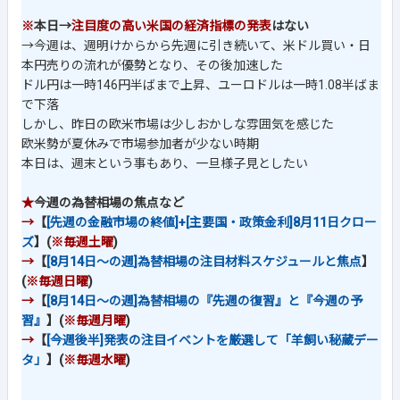
※
本日→
注目度の高い米国の経済指標の発表
はない
→今週は、週明けからから先週に引き続いて、米ドル買い・日
本円売りの流れが優勢となり、その後加速した
ドル円は一時146円半ばまで上昇、ユーロドルは一時1.08半ばま
で下落
しかし、昨日の欧米市場は少しおかしな雰囲気を感じた
欧米勢が夏休みで市場参加者が少ない時期
本日は、週末という事もあり、一旦様子見としたい
★
今週の為替相場の焦点など
→
【
[先週の金融市場の終値]+[主要国・政策金利]8月11日クロー
ズ
】(
※毎週土曜
)
→
【
[8月14日～の週]為替相場の注目材料スケジュールと焦点
】
(
※毎週日曜
)
→
【
[8月14日～の週]為替相場の『先週の復習』と『今週の予
習』
】(
※毎週月曜
)
→
【
[今週後半]発表の注目イベントを厳選して「羊飼い秘蔵デー
タ」
】(
※毎週水曜
)