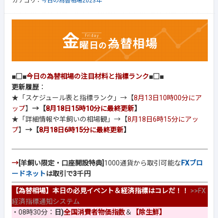
カテゴリ：
今日の為替相場2023年
■□■
今日の為替相場の注目材料と指標ランク
■□■
更新履歴
：
★「スケジュール表と指標ランク」→【
8月13日10時00分にア
ップ
】
→【
8月18日15時10分に最終更新
】
★「詳細情報や羊飼いの相場観」→【
8月18日6時15分にアッ
プ
】
→【
8月18日6時15分に最終更新
】
→
[羊飼い限定・口座開設特典]
1000通貨から取引可能な
FXブロ
ードネット
は取引で3千円
【為替相場】本日の必見イベント＆経済指標はコレだ！！
>>
FX
経済指標通知システム
・08時30分：
日)
全国消費者物価指数
＆
【除生鮮】