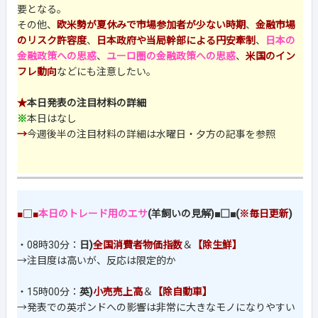
要となる。
その他、
欧米勢が夏休みで市場参加者が少ない時期
、
金融市場
のリスク許容度
、
日本政府や当局幹部による円安牽制
、
日本の
金融政策への思惑
、
ユーロ圏の金融政策への思惑
、
米国のイン
フレ動向
などにも注意したい。
★
本日発表の注目材料の詳細
※
本日はなし
→
今週後半の注目材料の詳細は水曜日・夕方の記事を参照
■□■
本日のトレード用のエサ
(羊飼いの見解)■□■(
※毎日更新
)
・08時30分：
日)
全国消費者物価指数
＆
【除生鮮】
→注目度は高いが、反応は限定的か
・15時00分：
英)
小売売上高
＆
【除自動車】
→発表での英ポンドへの影響は非常に大きなモノになりやすい