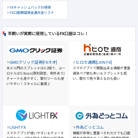
FXキャッシュバックお得順
FX口座開設現金還元全リスト
羊飼いが実際に使用しているFX口座はコレ！
GMOクリック証券[FXネオ]
ヒロセ通商[LION FX]
米ドル円のスプレッドは0.2銭で、ユー
スマホアプリで閲覧出来る情報が豊富
ロドルは0.3pips(原則固定、例外あり)
通貨ペア数も多い＆スプレッドも低
チャートも見やすく、取引ツールも使
い、取引で色々貰えるのも良い
いやすい！スキャルに最適♪
LIGHT FX
外為どっとコム
スマホアプリが使いやすい＆チャート
情報が非常に豊富→それだけでも口座