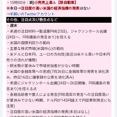
・15時00分：
英)
小売売上高
＆
【除自動車】
※
本日→
注目度の高い米国の経済指標の発表
はない
→
羊飼いのTwitterアカウント
その他、注目点及び懸念点など
・
週末
・来週の注目材料→製造業PMI(23日)、ジャクソンホール会議
(24日～、FRB議長の発言あり)を控える
・米国の国債利回りの動向
・主要な株式市場(米国中心)の動向
・米ドルと日本円、ユーロの方向性(直近は米ドル買いや日本円
売りの流れが優勢)
・欧米勢が夏休みで市場参加者が少ない時期
・米国の金融政策への思惑(7月26日に金融政策の発表を消化済
み、昨日16日に議事録の公表を消化済み)
・来週にジャクソンホール会議(24日～26日開催、FRB議長の発
言あり)を控える点
・金融当局者や要人による発言(FRB高官の発言への注目度高い
が夏休みで少ない時期、ドル円が145円越えで円安牽制発言にも
注意)
・注目度の高い米国の経済指標の発表(本日はなし)