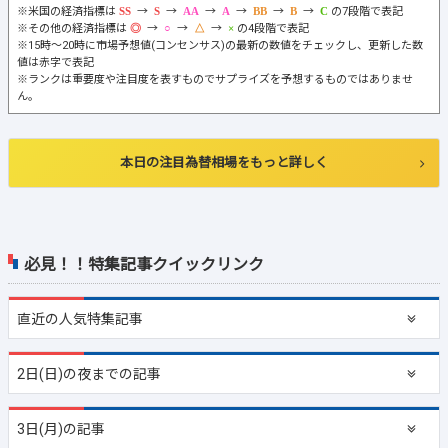
※米国の経済指標は
→
→
→
→
→
→
の7段階で表記
※その他の経済指標は
→
→
→
の4段階で表記
※15時～20時に市場予想値(コンセンサス)の最新の数値をチェックし、更新した数
値は赤字で表記
※ランクは重要度や注目度を表すものでサプライズを予想するものではありませ
ん。
本日の注目為替相場をもっと詳しく
必見！！特集記事クイックリンク
直近の
人気特集記事
2日(日)の夜までの記事
3日(月)の記事