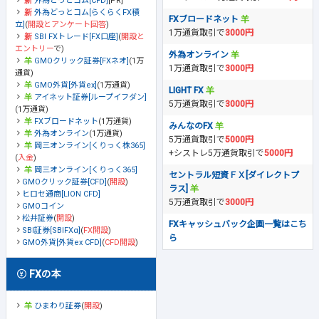
外為どっとコム[CFD]
[PR]
外為どっとコム[らくらくFX積
FXブロードネット
立]
(
開設とアンケート回答
)
1万通貨取引で
3000円
SBI FXトレード[FX口座]
(
開設と
エントリー
で)
外為オンライン
GMOクリック証券[FXネオ]
(1万
1万通貨取引で
3000円
通貨)
GMO外貨[外貨ex]
(1万通貨)
LIGHT FX
アイネット証券[ループイフダン]
5万通貨取引で
3000円
(1万通貨)
FXブロードネット
(1万通貨)
みんなのFX
外為オンライン
(1万通貨)
5万通貨取引で
5000円
岡三オンライン[くりっく株365]
+シストレ5万通貨取引で
5000円
(
入金
)
岡三オンライン[くりっく365]
セントラル短資ＦＸ[ダイレクトプ
GMOクリック証券[CFD]
(
開設
)
ラス]
ヒロセ通商[LION CFD]
5万通貨取引で
3000円
GMOコイン
松井証券
(
開設
)
FXキャッシュバック企画一覧はこち
SBI証券[SBIFXα]
(
FX開設
)
ら
GMO外貨[外貨ex CFD]
(
CFD開設
)
FXの本
ひまわり証券
(
開設
)