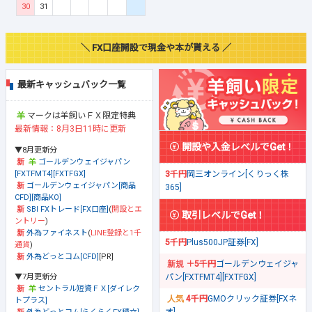
30
31
＼ FX口座開設で現金や本が貰える ／
最新キャッシュバック一覧
マークは羊飼いＦＸ限定特典
最新情報：8月3日11時に更新
開設や入金レベルでGet！
▼8月更新分
ゴールデンウェイジャパン
[FXTFMT4][FXTFGX]
3千円
岡三オンライン[くりっく株
ゴールデンウェイジャパン[商品
365]
CFD][商品KO]
SBI FXトレード[FX口座]
(
開設とエ
取引レベルでGet！
ントリー
)
外為ファイネスト
(
LINE登録と1千
5千円
Plus500JP証券[FX]
通貨
)
外為どっとコム[CFD]
[PR]
＋5千円
ゴールデンウェイジャ
▼7月更新分
パン[FXTFMT4][FXTFGX]
セントラル短資ＦＸ[ダイレク
4千円
GMOクリック証券[FXネ
トプラス]