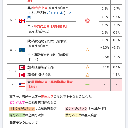
鮮】
英)
小売売上高
[前月比/前年比]
-0.5%
+0.7%
→過去発表時[
ポンドドル
][
ポンド
-2.1%
-1.0%
円
]
15:00
-0.7%
+0.8%
↑・
小売売上高【除自動車】
[前月比/前年比]
-2.2%
-0.9%
-0.1%
-0.1%
欧)
消費者物価指数【確報値】
[前月比/前年比]
+5.3%
+5.3%
18:00
↑・
消費者物価指数【確報値】
+5.5%
+5.5%
【コア】
加)
鉱工業製品価格
+0.1%
-0.6%
21:30
加)
原料価格指数
-
-1.5%
米)
注目度の高い経済指標の発表
-
-
-
はない
文字が、普通→
太字
→
赤色太字
の順番で重要なものになる。
ピンク太字
→金融政策関連のもの
オレンジのバック
は金融政策関連
ピンクのバック
は米国の材料
緑のバック
は企業の決算
黄のバック
は要人発言
重要ランクについて