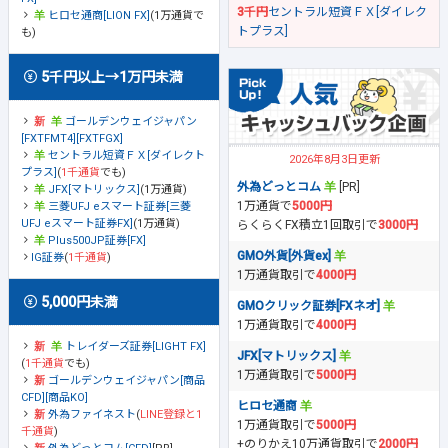
3千円
セントラル短資ＦＸ[ダイレク
ヒロセ通商[LION FX]
(1万通貨で
トプラス]
も)
5千円以上→1万円未満
ゴールデンウェイジャパン
[FXTFMT4][FXTFGX]
セントラル短資ＦＸ[ダイレクト
2026年8月3日更新
プラス]
(
1千通貨
でも)
外為どっとコム
[PR]
JFX[マトリックス]
(1万通貨)
1万通貨で
5000円
三菱UFJ eスマート証券[三菱
UFJ eスマート証券FX]
(1万通貨)
らくらくFX積立1回取引で
3000円
Plus500JP証券[FX]
GMO外貨[外貨ex]
IG証券
(
1千通貨
)
1万通貨取引で
4000円
5,000円未満
GMOクリック証券[FXネオ]
1万通貨取引で
4000円
トレイダーズ証券[LIGHT FX]
JFX[マトリックス]
(
1千通貨
でも)
1万通貨取引で
5000円
ゴールデンウェイジャパン[商品
CFD][商品KO]
ヒロセ通商
外為ファイネスト
(
LINE登録と1
1万通貨取引で
5000円
千通貨
)
+のりかえ10万通貨取引で
2000円