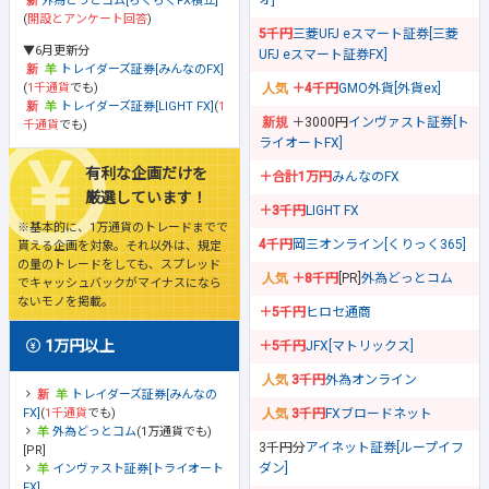
オ]
外為どっとコム[らくらくFX積立]
(
開設とアンケート回答
)
5千円
三菱UFJ eスマート証券[三菱
▼6月更新分
UFJ eスマート証券FX]
トレイダーズ証券[みんなのFX]
(
1千通貨
でも)
＋4千円
GMO外貨[外貨ex]
トレイダーズ証券[LIGHT FX]
(
1
＋3000円
インヴァスト証券[ト
千通貨
でも)
ライオートFX]
有利な企画だけを
＋合計1万円
みんなのFX
厳選しています！
＋3千円
LIGHT FX
※基本的に、1万通貨のトレードまでで
4千円
岡三オンライン[くりっく365]
貰える企画を対象。それ以外は、規定
の量のトレードをしても、スプレッド
＋8千円
[PR]
外為どっとコム
でキャッシュバックがマイナスになら
ないモノを掲載。
＋5千円
ヒロセ通商
1万円以上
＋5千円
JFX[マトリックス]
3千円
外為オンライン
トレイダーズ証券[みんなの
FX]
(
1千通貨
でも)
3千円
FXブロードネット
外為どっとコム
(1万通貨でも)
3千円分
アイネット証券[ループイフ
[PR]
ダン]
インヴァスト証券[トライオート
FX]