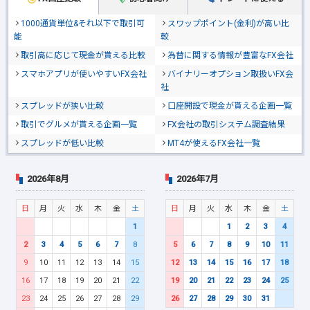
1000通貨単位&それ以下で取引可
スワップポイント(金利)が高い比
能
較
取引高に応じて現金が貰える比較
為替に関する情報が豊富なFX会社
スマホアプリが使いやすいFX会社
バイナリーオプション取扱いFX会
社
スプレッドが狭い比較
口座開設で現金が貰える企画一覧
取引でグルメが貰える企画一覧
FX会社の取引システム調査結果
スプレッドが低い比較
MT4が使えるFX会社一覧
2026年8月
2026年7月
日
月
火
水
木
金
土
日
月
火
水
木
金
土
1
1
2
3
4
2
3
4
5
6
7
8
5
6
7
8
9
10
11
9
10
11
12
13
14
15
12
13
14
15
16
17
18
16
17
18
19
20
21
22
19
20
21
22
23
24
25
23
24
25
26
27
28
29
26
27
28
29
30
31