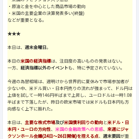
・原油と金を中心とした商品市場の動向
・米国の主要企業の決算発表多い(終盤)
などが重要となる。
★★★
本日は、
週末金曜日
。
本日の
米国の経済指標
は、注目度の高いものの発表はない。
一方、
経済指標以外のイベント
も、特に予定されていない。
今週の為替相場は、週明けから世界的に夏休みで市場参加者が
少ない中、米ドル買い・日本円売りの流れが強まって、ドル円は
上値を試して一時146円半ばまで上昇し、ユーロドルは一時1.08
半ばまで下落したが、昨日の欧米市場では米ドルも日本円も方
向感なく上下に振れた。
本日は、
主要な株式市場
及び
米国債利回りの動向
と
米ドル・日
本円・ユーロの方向性
、
米国の金融政策への思惑
、
来週にジャ
クソンホール会議(24日～26日開催)を控える点
、
週末要因
が重