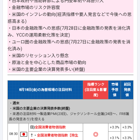
・日本政府や当局幹部による円安牽制や為替介入
・金融市場のリスク許容度
・米国のインフレの動向(経済指標や要人発言などで今後への思
惑高まる)
・日本の金融政策への思惑(7月28日に金融政策の発表を消化済
み、YCCの運用柔軟化策を決定)
・ユーロ圏の金融政策への思惑(7月27日に金融政策の発表を消
化済み)
・米国のリセッション入り懸念
・原油と金を中心とした商品市場の動向
・米国の主要企業の決算発表多い(終盤)
指標ランク
市場
前回
8月18日(金)の為替相場の注目材料
(注目度＆影響
予想
発表
度)
値
値
・
週末
・
米国の主要企業の決算発表多数(終盤)
・来週の注目材料→製造業PMI(23日)、ジャクソンホール会議(24日～、FRB議
長の発言あり)を控える
日)
全国消費者物価指数
+3.3%
+3.3%
08:30
↑・
全国消費者物価指数【除生
+3.1%
+3.3%