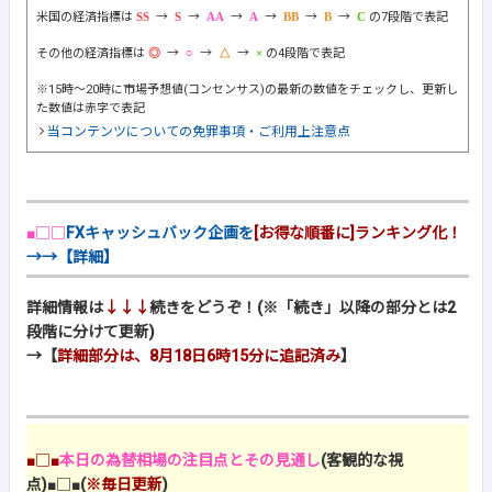
米国の経済指標は
→
→
→
→
→
→
の7段階で表記
その他の経済指標は
→
→
→
の4段階で表記
※15時～20時に市場予想値(コンセンサス)の最新の数値をチェックし、更新し
た数値は赤字で表記
当コンテンツについての免罪事項・ご利用上注意点
■□□
FXキャッシュバック企画を
[お得な順番に]ランキング化！
→→【詳細】
詳細情報は
↓↓↓
続きをどうぞ！(※「続き」以降の部分とは2
段階に分けて更新)
→【
詳細部分は、8月18日6時15分に追記済み
】
■□■
本日の為替相場の注目点とその見通し
(客観的な視
点)
■□■
(
※毎日更新
)