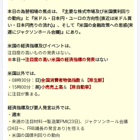
本日の為替相場の焦点は、『主要な株式市場及び米国債利回り
の動向』と『米ドル・日本円・ユーロの方向性(直近は米ドル買
い・日本円売りの流れ)』、そして『米国の金融政策への思惑(来
週にジャクソンホール会議)』にあり。
米国の経済指標及びイベントは、
注目度の高いものの発表はない。
※
本日→
注目度の高い米国の経済指標の発表
はない
米国以外では、
・08時30分：
日)
全国消費者物価指数
＆
【除生鮮】
・15時00分：
英)
小売売上高
＆
【除自動車】
に注目が集まる。
経済指標及び要人発言以外では、
・
週末
・来週の注目材料→製造業PMI(23日)、ジャクソンホール会議
(24日～、FRB議長の発言あり)を控える
・米国の国債利回りの動向