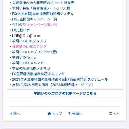
・
重要指標の過去発表時のチャート早見表
・
羊飼い特製『為替相場ノート』PDF版
・
FX(外国為替)重要指標直前通知システム
・
FX口座開設キャンペーン一覧
・
今月の
FXキャンペーン凄い順
・
FX比較ロボ
・LINE@ID：@forex
・
羊飼いのLINEスタンプ
・
投資猫のLINEスタンプ
・
羊飼いのFXアプリ(iPhone版)
・
羊飼いのTwitter
・
羊飼いのFXメルマガ
・
本日の経済指標メルマガ
・
FX重要経済指標直前通知メルマガ
・
2023年★主要各国の金融政策発表[政策金利発表]スケジュール
・
為替相場3大市場対照表【2023年夏時間バージョン】
羊飼いのFXブログのTOPページはこちら
前
へ
トップ
先頭へ
次
へ