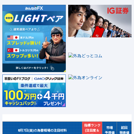
指標ランク
市場
前回
8月7日(金)の為替相場の注目材料
(注目度＆
予想値
発表値