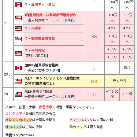
+2.00万
+1.82万
↑・
雇用ネット変化
人
人
米)
雇用統計
：
非農業部門雇用者数
+8.0万
+5.7万
→過去発表時[
ユーロドル
][
ドル円
]
人
人
21:30
↑・
失業率
4.2%
4.2%
+0.3万
+0.3万
↑・
製造業雇用者数
人
人
+0.3%
+0.3%
↑・
平均時給
[前月比/前年比]
+3.5%
+3.5%
加)Ivey購買部協会指数
-
56.2
→過去発表時[
カナダ円
]
23:00
米)バーキン：リッチモンド連銀総裁
要人発言
の発言(投票権なし)
米)
消費者信用残高
+116.00
28:00
-1.82億
→過去発表時[
ユーロドル
][
ドル円
]
億
文字が、普通→
太字
→
赤色太字
の順番で重要なものになる。
ピンク太字
→金融政策関連のもの
オレンジのバック
は金融政策関連
ピンクのバック
は米国の材料
緑のバック
は企業の決算
黄のバック
は要人発言
重要ランクについて