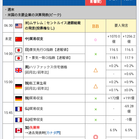
影響度)
・
週末
・
米国の主要企業の決算発表(ピーク)
米)ムサレム：セントルイス連銀総裁
06:30
要人発言
の発言(投票権なし)
+1070.0
+1256.2
未定
中)貿易収支
億
億
日)
景気先行CI指数【速報値】
116.5
116.5
14:00
↑・
景気一致CI指数【速報値】
118.1
117.9
+0.2%
+0.2%
英)
ハリファックス住宅価格
[前月比/前年比]
-
+0.6%
15:00
+0.2%
+0.9%
独)
鉱工業生産
[前月比/前年比]
+0.1%
±0.0%
独)
貿易収支
+172億
+191億
-69.28
仏)
貿易収支
-
億
15:45
仏)
経常収支
-
-1億
加)
失業率
6.5%
6.5%
→過去発表時[
カナダ円
]