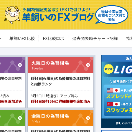
ン
羊飼いFX比較
FX比較ロボ
過去発表時チャート記録
指
相場の注目材料
8月4日(火曜日)の為替相場の注目材料
と指標ランク
ップ済み
8月2日11時過ぎにアップ済み
細情報を追加済み
8月4日5時15分に詳細情報を追加済み
相場の注目材料
8月7日(金曜日)の為替相場の注目材料