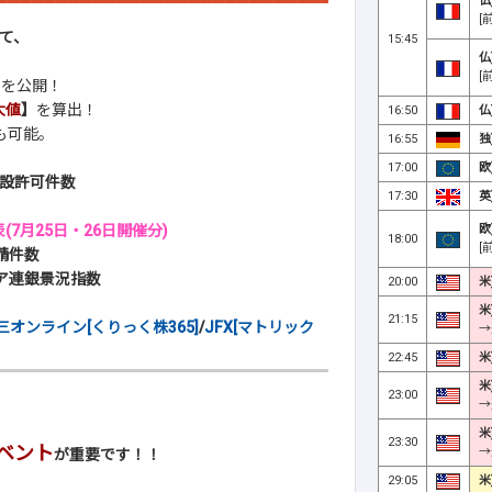
仏
[
て、
15:45
仏
[
】
を公開！
大値
】
を算出！
16:50
仏
も可能。
16:55
独
17:00
欧
建設許可件数
17:30
英
欧
(7月25日・26日開催分)
18:00
[
請件数
ィア連銀景況指数
20:00
米
米
21:15
三オンライン[くりっく株365]
/
JFX[マトリック
→
22:45
米
米
23:00
→
米
23:30
ベント
→
が重要です！！
29:05
米