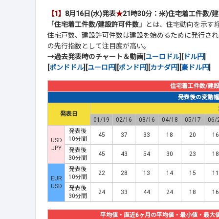
【1】
8月16日(水)発表
★
21時30分：米)住宅着工件数/
「住宅着工件数/建設許可件数」
とは、住宅動向を示す
住宅戸数、建設許可件数は建設を始めるために発行され
の先行指数として注目度が高い。
→過去発表時のチャート＆動画[
ユーロドル
][
ドル円
]
[
ポンドドル
][
ユーロ円
][
ポンド円
][
カナダ円
][
豪ドル円
]
住宅着工件数/建
発表後の変動幅(p
発表日
01/19
02/16
03/16
04/18
05/17
06/
発表後
45
37
33
18
20
16
10分間
USD
JPY
発表後
45
43
54
30
23
18
30分間
発表後
22
28
13
14
15
11
10分間
EUR
USD
発表後
24
33
44
24
18
16
30分間
平均値・直近6ヶ月の平均値・最小値・最大値(20