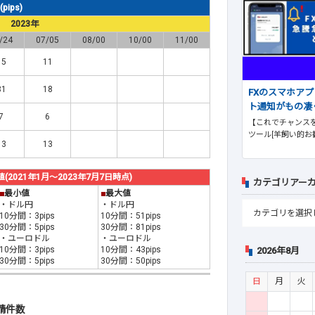
ips)
2023年
/24
07/05
08/00
10/00
11/00
15
11
31
18
FXのスマホア
ト通知がもの凄
7
6
【これでチャンスを
ツール[羊飼い的お
13
13
021年1月～2023年7月7日時点)
カテゴリアー
■
最小値
■
最大値
・ドル円
・ドル円
10分間：3pips
10分間：51pips
30分間：5pips
30分間：81pips
・ユーロドル
・ユーロドル
10分間：3pips
10分間：43pips
2026年8月
30分間：5pips
30分間：50pips
日
月
火
請件数