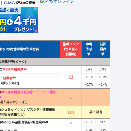
指標ランク
市場
前回
日(水)の為替相場の注目材料
(注目度＆
予想
発表
影響度)
値
値
決算発表(ピーク)
Z)
第2四半期失業率
5.4%
5.3%
+0.1%
+0.2%
・
就業者数
前期比/前年比]
+0.7%
+0.4%
)
BOJ議事要旨公表(6月15日・16日開催
)
-
-
過去発表時[
ドル円
]
)シュミッド：カンザスシティ連銀総裁
要人発言
発言(投票権なし)
)RatingDog(旧財新)非製造業PMI
53.7
54.1
+0.3%
-0.1%