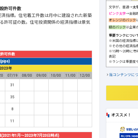
文字が、普通→
太
建設許可件数
ピンク太字
→金融
経済指標。住宅着工件数は月中に建設された新築
オレンジのバック
る許可証の数。住宅投資関係の経済指標は景気
緑のバック
は企業
重要ランクについ
※米国の経済指標
※その他の経済指
※15時～20時に
設許可件数
表記
ips)
※ランクは重要度
2023年
当コンテンツに
20
07/19
08/00
09/00
10/00
11/00
12/00
31
35
8
オススメ！
11
21年1月～2023年7月20日時点)