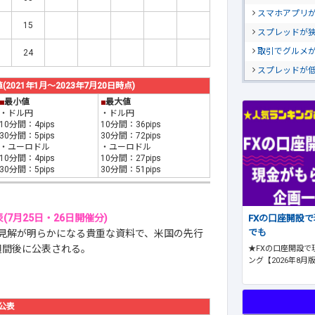
スマホアプリが
15
スプレッドが
取引でグルメ
24
スプレッドが
21年1月～2023年7月20日時点)
■
最小値
■
最大値
・ドル円
・ドル円
10分間：4pips
10分間：36pips
30分間：5pips
30分間：72pips
・ユーロドル
・ユーロドル
10分間：4pips
10分間：27pips
30分間：5pips
30分間：51pips
(7月25日・26日開催分)
FXの口座開設
でも
見解が明らかになる貴重な資料で、米国の先行
週間後に公表される。
★FXの口座開設で
ング【2026年8月
公表