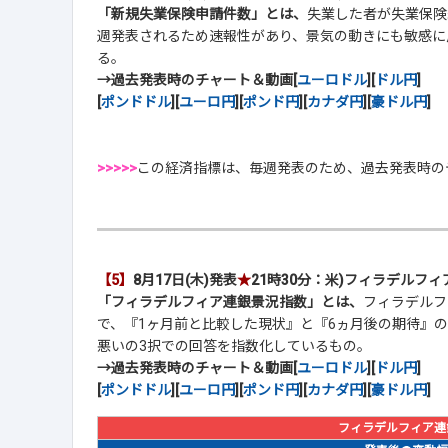
「新規失業保険申請件数」とは、
失業した者が失業保険
週発表されるため速報性があり、景気の動きにも敏感に
る。
→過去発表時のチャート＆動画[
ユーロドル
][
ドル円
]
[
ポンドドル
][
ユーロ円
][
ポンド円
][
カナダ円
][
豪ドル円
]
>>>>>
この経済指標は、毎週発表のため、過去発表時の
【5】
8月17日(木)発表
★
21時30分：米)フィラデルフ
「フィラデルフィア連銀景況指数」とは、
フィラデルフ
で、『1ヶ月前と比較した現状』と『6ヵ月後の期待』の
悪いの3択での回答を指数化しているもの。
→過去発表時のチャート＆動画[
ユーロドル
][
ドル円
]
[
ポンドドル
][
ユーロ円
][
ポンド円
][
カナダ円
][
豪ドル円
]
フィラデルフィア連