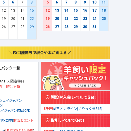
5
6
7
8
5
6
7
8
9
10
11
12
13
14
15
12
13
14
15
16
17
18
19
20
21
22
19
20
21
22
23
24
25
26
27
28
29
26
27
28
29
30
31
＼ FX口座開設で現金や本が貰える ／
ュバック一覧
いＦＸ限定特典
日11時に更新
開設や入金レベルでGet！
ウェイジャパン
X]
3千円
岡三オンライン[くりっく株365]
イジャパン[商品CFD]
取引レベルでGet！
[FX口座]
(
開設とエント
スト
(
LINE登録と1千通貨
)