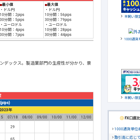
■
最小値
■
最大値
・ドル円
・ドル円
10分間：2pips
10分間：56pips
羊飼い限
30分間：5pips
30分間：79pips
・ユーロドル
・ユーロドル
10分間：4pips
10分間：28pips
30分間：7pips
30分間：44pips
1000通
ンデックス。製造業部門の生産性が分かり、景
産
羊飼い限
ips)
2023年
15
07/18
08/00
09/00
10/00
11/00
12/00
FX口座
29
1000通貨単
取引高に応じ
65