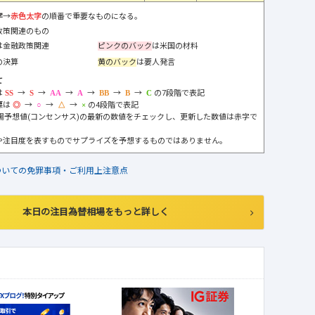
字
→
赤色太字
の順番で重要なものになる。
政策関連のもの
は金融政策関連
ピンクのバック
は米国の材料
の決算
黄のバック
は要人発言
て
は
→
→
→
→
→
→
の7段階で表記
標は
→
→
→
の4段階で表記
市場予想値(コンセンサス)の最新の数値をチェックし、更新した数値は赤字で
や注目度を表すものでサプライズを予想するものではありません。
ついての免罪事項・ご利用上注意点
本日の注目為替相場をもっと詳しく