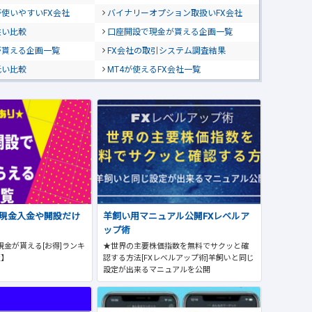
使いやすいFX会社
バイナリーオプション取扱いFX会社
狭い比較
口座開設で現金が貰える企画一覧
が貰える企画一覧
FX会社の取引システム調査結果
低い比較
MT4が使えるFX会社一覧
で現金入金や開設だけ
羊飼い用マニュアル公開FXレベルア
ップ術
現金が貰える[お得]ランキ
★世界の主要株価指数を無料でサクッと確
版】
認する方法[FXレベルアップ術]羊飼いと同じ
設定が出来るマニュアルを公開