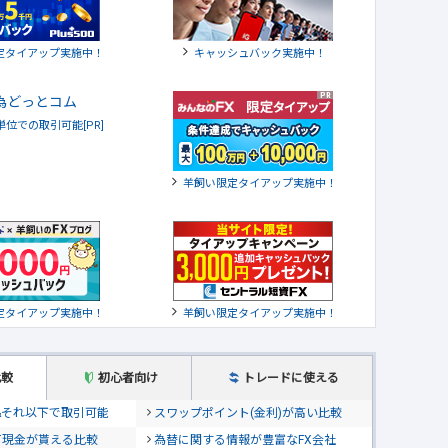
定タイアップ実施中！
キャッシュバック実施中！
貨単位での取引可能[PR]
羊飼い限定タイアップ実施中！
定タイアップ実施中！
羊飼い限定タイアップ実施中！
比較
初心者向け
トレードに使える
位&それ以下で取引可能
スワップポイント(金利)が高い比較
て現金が貰える比較
為替に関する情報が豊富なFX会社