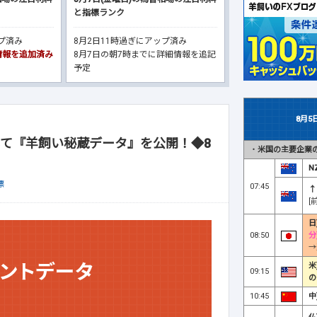
と指標ランク
ップ済み
8月2日11時過ぎにアップ済み
細情報を追加済み
8月7日の朝7時までに詳細情報を追記
予定
8月5
て『羊飼い秘蔵データ』を公開！◆8
・
米国の主要企業の
N
標
07:45
↑
[
日
08:50
分
→
米
09:15
の
10:45
中