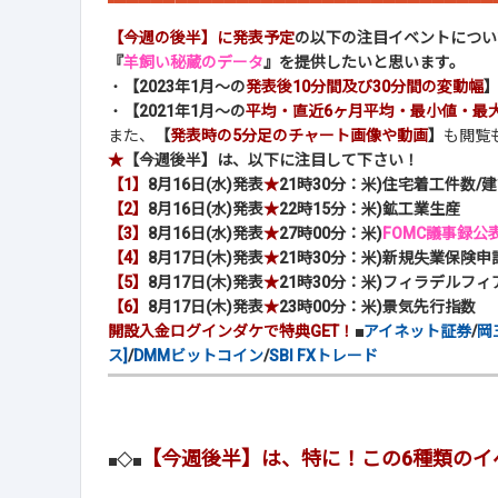
【今週の後半】に発表予定
の以下の注目イベントについ
『
羊飼い秘蔵のデータ
』を提供したいと思います。
・
【2023年1月～の
発表後10分間及び30分間の変動幅
・
【2021年1月～の
平均・直近6ヶ月平均・最小値・最
また、
【
発表時の5分足のチャート画像や動画
】
も閲覧
★
【今週後半】は、以下に注目して下さい！
【1】
8月16日(水)発表
★
21時30分：米)住宅着工件数/
【2】
8月16日(水)発表
★
22時15分：米)鉱工業生産
【3】
8月16日(水)発表
★
27時00分：米)
FOMC議事録公表
【4】
8月17日(木)発表
★
21時30分：米)新規失業保険申
【5】
8月17日(木)発表
★
21時30分：米)フィラデルフ
【6】
8月17日(木)発表
★
23時00分：米)景気先行指数
開設入金ログインダケで特典GET！
■
アイネット証券
/
岡
ス]
/
DMMビットコイン
/
SBI FXトレード
【今週後半】は、特に！この6種類のイ
■◇■