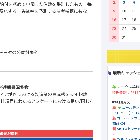
2
3
4
給付を初めて申請した件数を集計したもの。毎
反応する。失業率を予測する参考指標にもな
9
10
11
16
17
18
23
24
25
30
31
データの公開対象外
最新キャッシ
マークは羊飼
ィア連銀景況指数
最新情報：8月3
ィア地区における製造業の景況感を表す指数
11項目にわたるアンケートにおける良い/同じ/
▼8月更新分
ゴールデン
[FXTFMT4][FXTFG
ゴールデンウェ
[商品KO]
SBI FXトレード
銀景況指数
リー
)
外為ファイネ