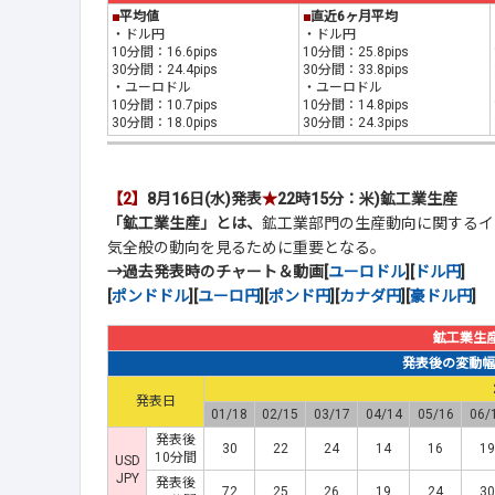
■
平均値
■
直近6ヶ月平均
・ドル円
・ドル円
10分間：16.6pips
10分間：25.8pips
30分間：24.4pips
30分間：33.8pips
・ユーロドル
・ユーロドル
10分間：10.7pips
10分間：14.8pips
30分間：18.0pips
30分間：24.3pips
【2】
8月16日(水)発表
★
22時15分：米)鉱工業生産
「鉱工業生産」とは、
鉱工業部門の生産動向に関するイ
気全般の動向を見るために重要となる。
→過去発表時のチャート＆動画[
ユーロドル
][
ドル円
]
[
ポンドドル
][
ユーロ円
][
ポンド円
][
カナダ円
][
豪ドル円
]
鉱工業生
発表後の変動幅(p
発表日
01/18
02/15
03/17
04/14
05/16
06/
発表後
30
22
24
14
16
19
10分間
USD
JPY
発表後
72
25
26
19
24
30