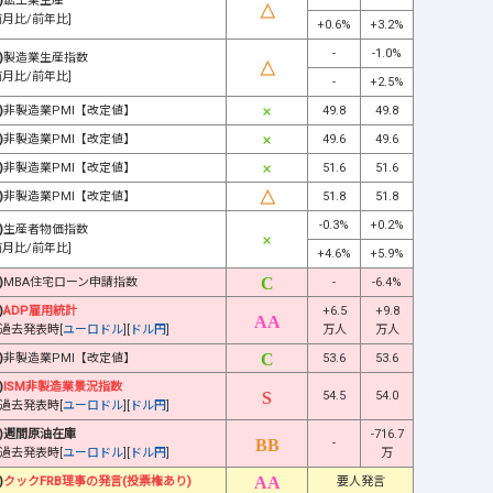
)
鉱工業生産
前月比/前年比]
+0.6%
+3.2%
-
-1.0%
)
製造業生産指数
前月比/前年比]
-
+2.5%
)
非製造業PMI【改定値】
49.8
49.8
)
非製造業PMI【改定値】
49.6
49.6
)
非製造業PMI【改定値】
51.6
51.6
)
非製造業PMI【改定値】
51.8
51.8
-0.3%
+0.2%
)
生産者物価指数
前月比/前年比]
+4.6%
+5.9%
)
MBA住宅ローン申請指数
-
-6.4%
)
ADP雇用統計
+6.5
+9.8
過去発表時[
ユーロドル
][
ドル円
]
万人
万人
)
非製造業PMI【改定値】
53.6
53.6
)
ISM非製造業景況指数
54.5
54.0
過去発表時[
ユーロドル
][
ドル円
]
)週間原油在庫
-716.7
-
過去発表時[
ユーロドル
][
ドル円
]
万
)
クックFRB理事の発言(投票権あり)
要人発言