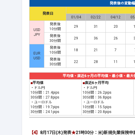
発表後の変動幅(p
発表日
01/04
02/22
04/12
05
発表後
29
31
20
10分間
USD
JPY
発表後
29
36
26
30分間
発表後
18
21
7
10分間
EUR
USD
発表後
22
28
11
30分間
平均値・直近6ヶ月の平均値・最小値・最大値(2
■
平均値
■
直近6ヶ月平均
・ドル円
・ドル円
10分間：21.4pips
10分間：26.2pips
30分間：27.8pips
30分間：36.8pips
・ユーロドル
・ユーロドル
10分間：19.7pips
10分間：15.5pips
30分間：24.1pips
30分間：20.8pips
【4】
8月17日(木)発表
★
21時30分：米)新規失業保険申