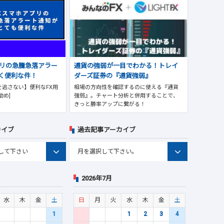
プリの急騰急落アラー
通貨の強弱が一目でわかる！トレイ
く便利な件！
ダーズ証券の『通貨強弱』
逃さない】便利なFX用
相場の方向性を確認するのに使える『通貨
勧め]
強弱』。チャート分析と併用することで、
きっと勝率アップに繋がる！
カイブ
過去記事アーカイブ
2026年7月
水
木
金
土
日
月
火
水
木
金
土
1
1
2
3
4