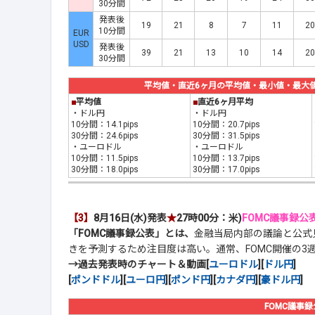
30分間
発表後
19
21
8
7
11
20
10分間
EUR
USD
発表後
39
21
13
10
14
20
30分間
平均値・直近6ヶ月の平均値・最小値・最大値(20
■
平均値
■
直近6ヶ月平均
・ドル円
・ドル円
10分間：14.1pips
10分間：20.7pips
30分間：24.6pips
30分間：31.5pips
・ユーロドル
・ユーロドル
10分間：11.5pips
10分間：13.7pips
30分間：18.0pips
30分間：17.0pips
【3】
8月16日(水)発表
★
27時00分：米)
FOMC議事録公表
「FOMC議事録公表」とは、
金融当局内部の議論と公式
きを予測するため注目度は高い。通常、FOMC開催の3
→過去発表時のチャート＆動画[
ユーロドル
][
ドル円
]
[
ポンドドル
][
ユーロ円
][
ポンド円
][
カナダ円
][
豪ドル円
]
FOMC議事録