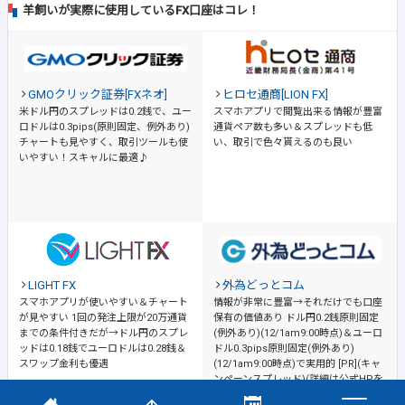
羊飼いが実際に使用しているFX口座はコレ！
GMOクリック証券[FXネオ]
ヒロセ通商[LION FX]
米ドル円のスプレッドは0.2銭で、ユー
スマホアプリで閲覧出来る情報が豊富
ロドルは0.3pips(原則固定、例外あり)
通貨ペア数も多い＆スプレッドも低
チャートも見やすく、取引ツールも使
い、取引で色々貰えるのも良い
いやすい！スキャルに最適♪
LIGHT FX
外為どっとコム
スマホアプリが使いやすい＆チャート
情報が非常に豊富→それだけでも口座
が見やすい
1回の発注上限が20万通貨
保有の価値あり
ドル円0.2銭原則固定
までの条件付きだが→ドル円のスプレ
(例外あり)(12/1am9:00時点)＆ユーロ
ッドは0.18銭でユーロドルは0.28銭＆
ドル0.3pips原則固定(例外あり)
スワップ金利も優遇
(12/1am9:00時点)で実用的 [PR](キャ
ンペーンスプレッド)(詳細は公式HPを
ご確認ください)