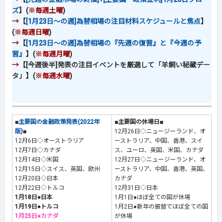
ズ
】(
※毎週土曜
)
→
【
[1月23日～の週]為替相場の注目材料スケジュールと焦点
】
(
※毎週日曜
)
→
【
[1月23日～の週]為替相場の『先週の復習』と『今週の予
習』
】(
※毎週月曜
)
→
【[今週後半]発表の注目イベントを厳選して「羊飼い秘蔵デー
タ」】(
※毎週水曜
)
■
主要国の金融政策発表(2022年
■主要国の休場日■
版)
■
12月26日◇ニュージーランド、オ
12月6日◇オーストラリア
ーストラリア、中国、香港、スイ
12月7日◇カナダ
ス、ユーロ、英国、米国、カナダ
12月14日◇米国
12月27日◇ニュージーランド、オ
12月15日◇スイス、英国、欧州
ーストラリア、中国、香港、英国、
12月20日◇日本
カナダ
12月22日◇トルコ
12月31日◇日本
1月18日●日本
1月1日●ほぼ全ての国が休場
1月19日●トルコ
1月2日●新年の振替でほぼ全ての国
1月25日●カナダ
が休場