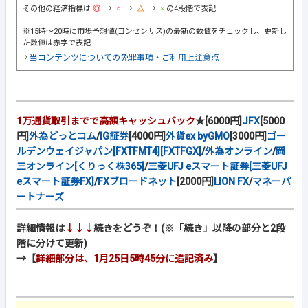
その他の経済指標は
→
→
→
の4段階で表記
※15時～20時に市場予想値(コンセンサス)の最新の数値をチェックし、更新し
た数値は赤字で表記
当コンテンツについての免罪事項・ご利用上注意点
1万通貨取引までで高額キャッシュバック
★[6000円]
JFX
[5000
円]
外為どっとコム
/
IG証券
[4000円]
外貨ex byGMO
[3000円]
ゴー
ルデンウェイジャパン[FXTFMT4][FXTFGX]
/
外為オンライン
/
岡
三オンライン[くりっく株365]
/
三菱UFJ eスマート証券[三菱UFJ
eスマート証券FX]
/
FXブロードネット
[2000円]
LION FX
/
マネーパ
ートナーズ
詳細情報は
↓↓↓
続きをどうぞ！(※「続き」以降の部分と2段
階に分けて更新)
→【
詳細部分は、1月25日5時45分に追記済み
】