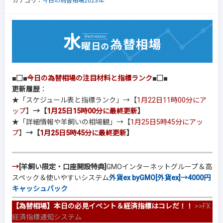
カテゴリ：
今日の為替相場2023年
■□■
今日の為替相場の注目材料と指標ランク
■□■
更新履歴
：
★「スケジュール表と指標ランク」→【
1月22日11時00分にア
ップ
】
→【
1月25日15時00分に最終更新
】
★「詳細情報や羊飼いの相場観」→【
1月25日5時45分にアッ
プ
】
→【
1月25日5時45分に最終更新
】
→
[羊飼い限定・口座開設特典]
GMOインターネットグループ＆高
スペック＆使いやすいシステム
外貨ex byGMO[外貨ex]→4000円
キャッシュバック
【為替相場】本日の必見イベント＆経済指標はコレだ！！
>>
FX
経済指標通知システム