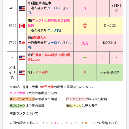
米)週間原油在庫
+840.8
24:30
→過去発表時[
ユーロドル
][
ドル
-
万
円
]
加)
マックレムBOC総裁の記者
25:00
会見
要人発言
→過去発表時[
カナダ円
]
米)
5年債入札
27:00
→過去発表時[
ユーロドル
][
ドル
430億ドル
円
]
米)
注目度の高い経済指標の発
-
-
-
表はない
米株
引け
米)
テスラ決算
大手金融決算
後
文字が、普通→
太字
→
赤色太字
の順番で重要なものになる。
ピンク太字
→金融政策関連のもの
オレンジのバック
は金融政策関連
ピンクのバック
は米国の材料
緑のバック
は企業の決算
黄のバック
は要人発言
重要ランクについて
米国の経済指標は
→
→
→
→
→
→
の7段階で表記