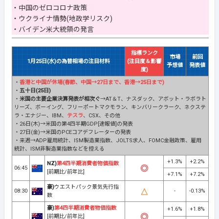
・中国のゼロコロナ政策
・ウクライナ情勢(地政学リスク)
・バイデン米大統領の発言
指標ランク
市場
前回
1月25日(水)の為替相場の注目材料
(注目度＆影響
予想値
発表値
度)
・
香港と中国が休場(春節、中国→27日まで、香港→25日まで)
・
五十日(25日)
・
米国の主要企業決算発表が相次ぐ
→AT＆T、ナスダック、アボット・ラボラト
リーズ、ボーイング、フリーポートマクモラン、キンバリークラーク、ネクステ
ラ・エナジー、IBM、
テスラ
、CSX、その他
・26日(木)→米国の第4四半期GDP[速報値]の発表
・27日(金)→米国のPCEコアデフレーターの発表
・来週→ADP雇用統計、ISM製造業指数、JOLTS求人、FOMC金融政策、雇用
統計、ISM非製造業指数などを控える
+1.3%
+2.2%
NZ)
第4四半期消費者物価指数
06:45
[前期比/前年比]
+7.1%
+7.2%
豪)
ウエストパック景気先行指
08:30
-
-0.13%
数
豪)
第4四半期消費者物価指数
+1.6%
+1.8%
[前期比/前年比]