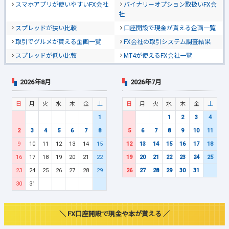
スマホアプリが使いやすいFX会社
バイナリーオプション取扱いFX会
社
スプレッドが狭い比較
口座開設で現金が貰える企画一覧
取引でグルメが貰える企画一覧
FX会社の取引システム調査結果
スプレッドが低い比較
MT4が使えるFX会社一覧
2026年8月
2026年7月
日
月
火
水
木
金
土
日
月
火
水
木
金
土
1
1
2
3
4
2
3
4
5
6
7
8
5
6
7
8
9
10
11
9
10
11
12
13
14
15
12
13
14
15
16
17
18
16
17
18
19
20
21
22
19
20
21
22
23
24
25
23
24
25
26
27
28
29
26
27
28
29
30
31
30
31
＼ FX口座開設で現金や本が貰える ／