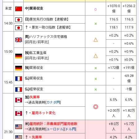
+1070.0
+1256.2
未定
中)貿易収支
億
億
日)
景気先行CI指数【速報値】
116.5
116.5
14:00
↑・
景気一致CI指数【速報値】
118.1
117.9
+0.2%
+0.2%
英)
ハリファックス住宅価格
[前月比/前年比]
-
+0.6%
15:00
+0.2%
+0.9%
独)
鉱工業生産
[前月比/前年比]
+0.1%
±0.0%
独)
貿易収支
+172億
+191億
-69.28
仏)
貿易収支
-
億
15:45
仏)
経常収支
-
-1億
加)
失業率
6.5%
6.5%
→過去発表時[
カナダ円
]
+2.00万
+1.82万
↑・
雇用ネット変化
人
人
米)
雇用統計
：
非農業部門雇用者数
+8.0万
+5.7万
→過去発表時[
ユーロドル
][
ドル円
]
人
人
21:30
↑・
失業率
4.2%
4.2%