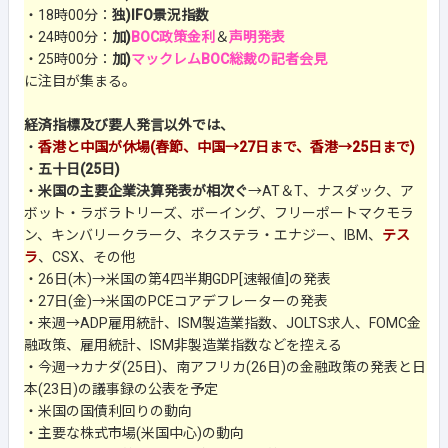
・18時00分：
独)IFO景況指数
・24時00分：
加)
BOC政策金利
＆
声明発表
・25時00分：
加)
マックレムBOC総裁の記者会見
に注目が集まる。
経済指標及び要人発言以外では、
・
香港と中国が休場(春節、中国→27日まで、香港→25日まで)
・
五十日(25日)
・
米国の主要企業決算発表が相次ぐ
→AT＆T、ナスダック、ア
ボット・ラボラトリーズ、ボーイング、フリーポートマクモラ
ン、キンバリークラーク、ネクステラ・エナジー、IBM、
テス
ラ
、CSX、その他
・26日(木)→米国の第4四半期GDP[速報値]の発表
・27日(金)→米国のPCEコアデフレーターの発表
・来週→ADP雇用統計、ISM製造業指数、JOLTS求人、FOMC金
融政策、雇用統計、ISM非製造業指数などを控える
・今週→カナダ(25日)、南アフリカ(26日)の金融政策の発表と日
本(23日)の議事録の公表を予定
・米国の国債利回りの動向
・主要な株式市場(米国中心)の動向