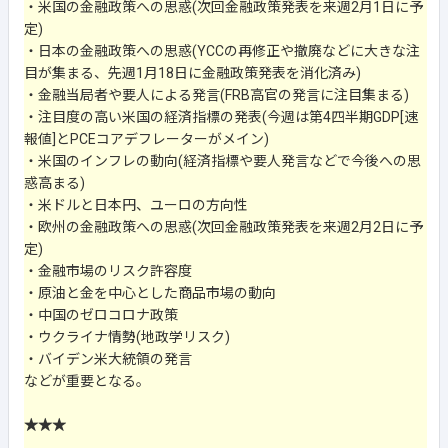
・米国の金融政策への思惑(次回金融政策発表を来週2月1日に予
定)
・日本の金融政策への思惑(YCCの再修正や撤廃などに大きな注
目が集まる、先週1月18日に金融政策発表を消化済み)
・金融当局者や要人による発言(FRB高官の発言に注目集まる)
・注目度の高い米国の経済指標の発表(今週は第4四半期GDP[速
報値]とPCEコアデフレーターがメイン)
・米国のインフレの動向(経済指標や要人発言などで今後への思
惑高まる)
・米ドルと日本円、ユーロの方向性
・欧州の金融政策への思惑(次回金融政策発表を来週2月2日に予
定)
・金融市場のリスク許容度
・原油と金を中心とした商品市場の動向
・中国のゼロコロナ政策
・ウクライナ情勢(地政学リスク)
・バイデン米大統領の発言
などが重要となる。
★★★