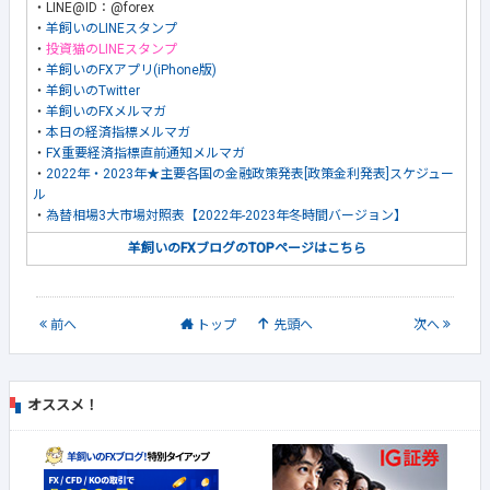
・LINE@ID：@forex
・
羊飼いのLINEスタンプ
・
投資猫のLINEスタンプ
・
羊飼いのFXアプリ(iPhone版)
・
羊飼いのTwitter
・
羊飼いのFXメルマガ
・
本日の経済指標メルマガ
・
FX重要経済指標直前通知メルマガ
・
2022年・2023年★主要各国の金融政策発表[政策金利発表]スケジュー
ル
・
為替相場3大市場対照表【2022年-2023年冬時間バージョン】
羊飼いのFXブログのTOPページはこちら
前
へ
トップ
先頭へ
次
へ
オススメ！