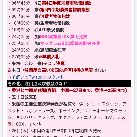
・06時45分：
NZ)
第4四半期消費者物価指数
・09時30分：
豪)
第4四半期消費者物価指数
・09時30分：
豪)
消費者物価指数
・16時00分：
英)生産者物価指数
・18時00分：
独)IFO景況指数
・24時00分：
加)
BOC政策金利
＆
声明発表
・25時00分：
加)
マックレムBOC総裁の記者会見
・24時30分：
米)週間原油在庫
・27時00分：
米)
5年債入札
・米株引け後：
米)
テスラ決算
※
本日→
注目度の高い米国の経済指標の発表
はない
→
羊飼いのTwitterアカウント
その他、注目点及び懸念点など
・
香港と中国が休場(春節、中国→27日まで、香港→25日まで)
・
五十日(25日)
・
米国の主要企業決算発表が相次ぐ
→AT＆T、ナスダック、ア
ボット・ラボラトリーズ、ボーイング、フリーポートマクモラ
ン、キンバリークラーク、ネクステラ・エナジー、IBM、
テス
ラ
、CSX、その他
・26日(木)→米国の第4四半期GDP[速報値]の発表