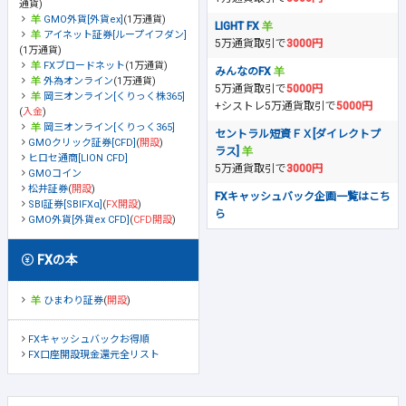
通貨)
GMO外貨[外貨ex]
(1万通貨)
LIGHT FX
アイネット証券[ループイフダン]
5万通貨取引で
3000円
(1万通貨)
FXブロードネット
(1万通貨)
みんなのFX
外為オンライン
(1万通貨)
5万通貨取引で
5000円
岡三オンライン[くりっく株365]
+シストレ5万通貨取引で
5000円
(
入金
)
岡三オンライン[くりっく365]
セントラル短資ＦＸ[ダイレクトプ
GMOクリック証券[CFD]
(
開設
)
ラス]
ヒロセ通商[LION CFD]
5万通貨取引で
3000円
GMOコイン
松井証券
(
開設
)
FXキャッシュバック企画一覧はこち
SBI証券[SBIFXα]
(
FX開設
)
ら
GMO外貨[外貨ex CFD]
(
CFD開設
)
FXの本
ひまわり証券
(
開設
)
FXキャッシュバックお得順
FX口座開設現金還元全リスト