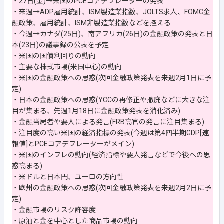
・27日(金)→米国のPCEコアデフレーターの発表
・来週→ADP雇用統計、ISM製造業指数、JOLTS求人、FOMC金
融政策、雇用統計、ISM非製造業指数などを控える
・今週→カナダ(25日)、南アフリカ(26日)の金融政策の発表と日
本(23日)の議事録の公表を予定
・米国の国債利回りの動向
・主要な株式市場(米国中心)の動向
・米国の金融政策への思惑(次回金融政策発表を来週2月1日に予
定)
・日本の金融政策への思惑(YCCの再修正や撤廃などに大きな注
目が集まる、先週1月18日に金融政策発表を消化済み)
・金融当局者や要人による発言(FRB高官の発言に注目集まる)
・注目度の高い米国の経済指標の発表(今週は第4四半期GDP[速
報値]とPCEコアデフレーターがメイン)
・米国のインフレの動向(経済指標や要人発言などで今後への思
惑高まる)
・米ドルと日本円、ユーロの方向性
・欧州の金融政策への思惑(次回金融政策発表を来週2月2日に予
定)
・金融市場のリスク許容度
・原油と金を中心とした商品市場の動向