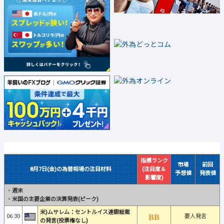
指標ランク
市場
前回
8月7日(金)の為替相場の注目材料
(注目度＆
予想値
発表値
影響度)
・
週末
・
米国の主要企業の決算発表(ピーク)
米)ムサレム：セントルイス連銀総裁
06:30
要人発言
の発言(投票権なし)