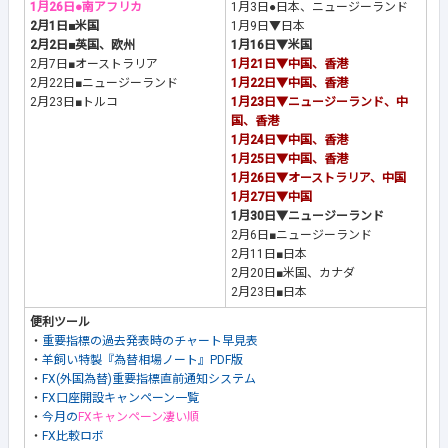
1月26日●南アフリカ
1月3日●日本、ニュージーランド
2月1日■米国
1月9日▼日本
2月2日■英国、欧州
1月16日▼米国
2月7日■オーストラリア
1月21日▼中国、香港
2月22日■ニュージーランド
1月22日▼中国、香港
2月23日■トルコ
1月23日▼ニュージーランド、中
国、香港
1月24日▼中国、香港
1月25日▼中国、香港
1月26日▼オーストラリア、中国
1月27日▼中国
1月30日▼ニュージーランド
2月6日■ニュージーランド
2月11日■日本
2月20日■米国、カナダ
2月23日■日本
便利ツール
・
重要指標の過去発表時のチャート早見表
・
羊飼い特製『為替相場ノート』PDF版
・
FX(外国為替)重要指標直前通知システム
・
FX口座開設キャンペーン一覧
・
今月の
FXキャンペーン凄い順
・
FX比較ロボ