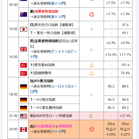
+7.5%
+7.3%
→過去発表時[
豪ドル円
]
09:30
豪)
消費者物価指数
+7.7%
+7.3%
→過去発表時[
豪ドル円
]
日)
景気先行CI指数【確報値】
-
97.6
14:00
↑・
景気一致CI指数【確報値】
-
99.1
英)生産者物価指数
[前月比/前年
+0.3%
+0.9%
比]
→過去発表時[
ポンドドル
][
ポン
+16.4%
+17.1%
16:00
ド円
]
ト)
景気動向指数
-
101.6
ト)
設備稼働率
-
76.4%
独)IFO景況指数
→過去発表時[
ユーロドル
][
ユー
90.2
88.6
ロ円
]
18:00
↑・
IFO現況指数
94.9
94.4
↑・
IFO景気期待指数
85.3
83.2
21:00
米)
MBA住宅ローン申請指数
-
+27.9%
25bp
50bp
加)
BOC政策金利
＆
声明発表
24:00
利上げ
利上げ
→過去発表時[
カナダ円
]
4.50%
4.25%