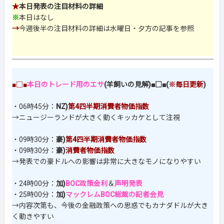
★
本日発表の注目材料の詳細
※
本日はなし
→
今週後半の注目材料の詳細は水曜日・夕方の記事を参照
■□■
本日のトレード用のエサ
(羊飼いの見解)■□■(
※毎日更新
)
・06時45分：
NZ)
第4四半期消費者物価指数
→ニュージーランドが大きく動くキッカケとして注視
・09時30分：
豪)
第4四半期消費者物価指数
・09時30分：
豪)
消費者物価指数
→発表での豪ドルへの影響は非常に大きなモノになりやすい
・24時00分：
加)
BOC政策金利
＆
声明発表
・25時00分：
加)
マックレムBOC総裁の記者会見
→内容次第も、今後の金融政策への思惑でもカナダドルが大き
く動きやすい