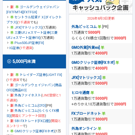
ゴールデンウェイジャパン
[FXTFMT4][FXTFGX]
セントラル短資ＦＸ[ダイレクト
2026年8月3日更新
プラス]
(
1千通貨
でも)
外為どっとコム
[PR]
JFX[マトリックス]
(1万通貨)
1万通貨で
5000円
三菱UFJ eスマート証券[三菱
UFJ eスマート証券FX]
(1万通貨)
らくらくFX積立1回取引で
3000円
Plus500JP証券[FX]
GMO外貨[外貨ex]
IG証券
(
1千通貨
)
1万通貨取引で
4000円
5,000円未満
GMOクリック証券[FXネオ]
1万通貨取引で
4000円
トレイダーズ証券[LIGHT FX]
JFX[マトリックス]
(
1千通貨
でも)
1万通貨取引で
5000円
ゴールデンウェイジャパン[商品
CFD][商品KO]
ヒロセ通商
外為ファイネスト
(
LINE登録と1
1万通貨取引で
5000円
千通貨
)
+のりかえ10万通貨取引で
2000円
外為どっとコム[CFD]
[PR]
外為どっとコム[らくらくFX積
FXブロードネット
立]
(
開設とアンケート回答
)
1万通貨取引で
3000円
SBI FXトレード[FX口座]
(
開設と
エントリー
で)
外為オンライン
GMOクリック証券[FXネオ]
(1万
1万通貨取引で
3000円