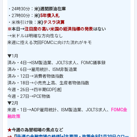
・24時30分：
米)週間原油在庫
・27時00分：
米)
5年債入札
・米株引け後：
米)
テスラ決算
※
本日→
注目度の高い米国の経済指標の発表
はない
→米ドルは明確な方向性なし
来週に控える次回FOMCに向けた流れがキモ
▼1月
済み・4日→ISM製造業、JOLTS求人、FOMC議事録
済み・6日→雇用統計、ISM非製造業
済み・12日→消費者物価指数
済み・18日→小売売上高、生産者物価指数
今週・26日→四半期GDP[速]
今週・27日→PCE物価
▼2月
来週・1日→ADP雇用統計、ISM製造業、JOLTS求人、
FOMC金
融政策
★
今週の為替相場の焦点など
→
【
[先週の金融市場の終値]+[主要国・政策金利]1月20日クロー