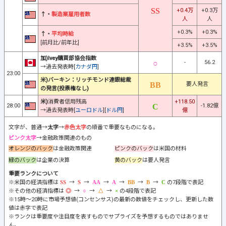
+0.4万
+0.3万
↑・
製造業雇用者数
人
人
+0.3%
+0.3%
↑・
平均時給
[前月比/前年比]
+3.5%
+3.5%
加)Ivey購買部協会指数
-
56.2
→過去発表時[
カナダ円
]
23:00
米)バーキン：リッチモンド連銀総裁
要人発言
の発言(投票権なし)
米)
消費者信用残高
+118.50
28:00
-1.82億
→過去発表時[
ユーロドル
][
ドル円
]
億
文字が、普通→
太字
→
赤色太字
の順番で重要なものになる。
ピンク太字
→金融政策関連のもの
オレンジのバック
は金融政策関連
ピンクのバック
は米国の材料
緑のバック
は企業の決算
黄のバック
は要人発言
重要ランクについて
※米国の経済指標は
→
→
→
→
→
→
の7段階で表記
※その他の経済指標は
→
→
→
の4段階で表記
※15時～20時に市場予想値(コンセンサス)の最新の数値をチェックし、更新した数
値は赤字で表記
※ランクは重要度や注目度を表すものでサプライズを予想するものではありませ
ん。