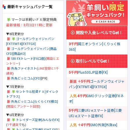
最新キャッシュバック一覧
マークは羊飼いＦＸ限定特典
最新情報：8月3日11時に更新
開設や入金レベルでGet！
▼8月更新分
ゴールデンウェイジャパン
[FXTFMT4][FXTFGX]
3千円
岡三オンライン[くりっく株
ゴールデンウェイジャパン[商品
365]
CFD][商品KO]
SBI FXトレード[FX口座]
(
開設とエ
取引レベルでGet！
ントリー
)
外為ファイネスト
(
LINE登録と1千
5千円
Plus500JP証券[FX]
通貨
)
外為どっとコム[CFD]
[PR]
＋5千円
ゴールデンウェイジャ
▼7月更新分
パン[FXTFMT4][FXTFGX]
セントラル短資ＦＸ[ダイレク
4千円
GMOクリック証券[FXネ
トプラス]
オ]
外為どっとコム[らくらくFX積立]
(
開設とアンケート回答
)
5千円
三菱UFJ eスマート証券[三菱
▼6月更新分
UFJ eスマート証券FX]
トレイダーズ証券[みんなのFX]
(
1千通貨
でも)
＋4千円
GMO外貨[外貨ex]
トレイダーズ証券[LIGHT FX]
(
1