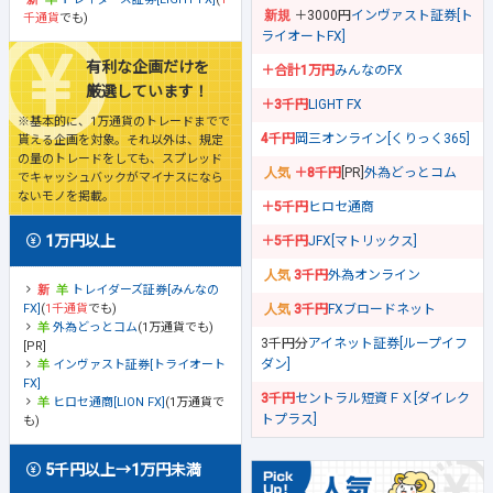
＋3000円
インヴァスト証券[ト
千通貨
でも)
ライオートFX]
有利な企画だけを
＋合計1万円
みんなのFX
厳選しています！
＋3千円
LIGHT FX
※基本的に、1万通貨のトレードまでで
4千円
岡三オンライン[くりっく365]
貰える企画を対象。それ以外は、規定
の量のトレードをしても、スプレッド
＋8千円
[PR]
外為どっとコム
でキャッシュバックがマイナスになら
ないモノを掲載。
＋5千円
ヒロセ通商
1万円以上
＋5千円
JFX[マトリックス]
3千円
外為オンライン
トレイダーズ証券[みんなの
FX]
(
1千通貨
でも)
3千円
FXブロードネット
外為どっとコム
(1万通貨でも)
3千円分
アイネット証券[ループイフ
[PR]
ダン]
インヴァスト証券[トライオート
FX]
3千円
セントラル短資ＦＸ[ダイレク
ヒロセ通商[LION FX]
(1万通貨で
トプラス]
も)
5千円以上→1万円未満