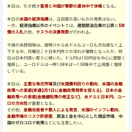
本日は、引き続き
香港と中国が春節の連休中で休場
となる。
本日の
米国の経済指標
は、注目度の高いものの発表はない。
一方、
経済指標以外のイベント
では、
週間原油在庫の公表
と
5年
債の入札
の他、
テスラの決算発表
が行われる。
今週の為替相場は、週明けから米ドルもユーロも方向感なく上
下する中、月曜日こそ日本円売りの流れが優勢となったが、昨
日は日本円買い寄りに傾いた。ドル円は130円台を中心に底堅く
推移し、ユーロドルは一時1.08半ば〜1.08後半で上値重く推移
している。
本日は、
主要な株式市場
及び
米国債利回りの動向
、
米国の金融
政策への思惑(来週2月1日に金融政策発表を控える)
、
日本の金
融政策への思惑(金融緩和策の修正など)
、
米ドルと日本円、ユー
ロの方向性
が重要となる。
その他、
金融当局者や要人による発言
、
米国のインフレ動向
、
金融市場のリスク許容度
、
原油と金を中心とした商品市場
、
中
国のゼロコロナ政策
などにも注意したい。