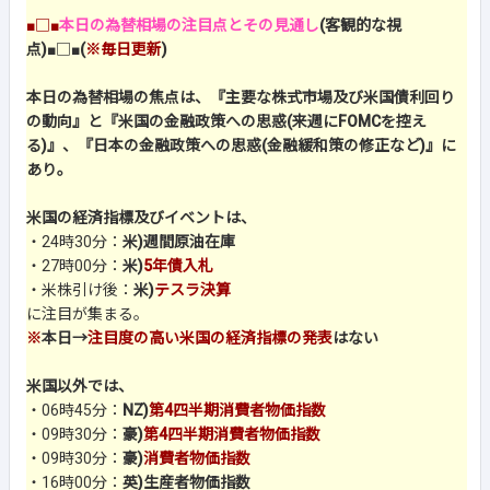
■□■
本日の為替相場の注目点とその見通し
(客観的な視
点)
■□■
(
※毎日更新
)
本日の為替相場の焦点は、『主要な株式市場及び米国債利回り
の動向』と『米国の金融政策への思惑(来週にFOMCを控え
る)』、『日本の金融政策への思惑(金融緩和策の修正など)』に
あり。
米国の経済指標及びイベントは、
・24時30分：
米)週間原油在庫
・27時00分：
米)
5年債入札
・米株引け後：
米)
テスラ決算
に注目が集まる。
※
本日→
注目度の高い米国の経済指標の発表
はない
米国以外では、
・06時45分：
NZ)
第4四半期消費者物価指数
・09時30分：
豪)
第4四半期消費者物価指数
・09時30分：
豪)
消費者物価指数
・16時00分：
英)生産者物価指数