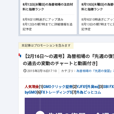
8月12日(水曜日)の為替相場の注目材
8月13日(木曜日)の為
料と指標ランク
料と指標ランク
8月9日10時過ぎにアップ済み
8月9日10時過ぎにア
8月12日の朝7時までに詳細情報を追
8月13日の朝7時まで
記予定
記予定
本記事はプロモーションを含みます
【2月16日～の週号】為替相場の『先週の復
の過去の変動のチャートと動画付き]
2015年2月16日17:10
カテゴリ：
為替相場の『先週の復習』
人気現金
[1]
GMOクリック証券
[2]
YJFX![外貨ex]
[3]
SBI 
byGMO
[6]
FXトレーディングS
[7]
外為どっとコム