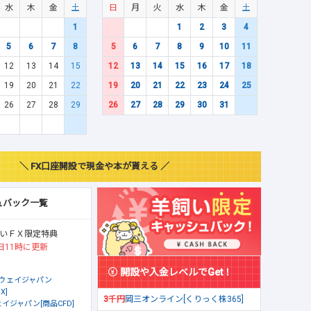
水
木
金
土
日
月
火
水
木
金
土
1
1
2
3
4
5
6
7
8
5
6
7
8
9
10
11
12
13
14
15
12
13
14
15
16
17
18
19
20
21
22
19
20
21
22
23
24
25
26
27
28
29
26
27
28
29
30
31
＼ FX口座開設で現金や本が貰える ／
ュバック一覧
いＦＸ限定特典
日11時に更新
開設や入金レベルでGet！
ウェイジャパン
X]
3千円
岡三オンライン[くりっく株365]
イジャパン[商品CFD]