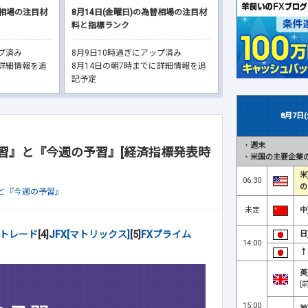
替相場の注目材
8月14日(金曜日)の為替相場の注目材
料と指標ランク
ップ済み
8月9日10時過ぎにアップ済み
に詳細情報を追
8月14日の朝7時までに詳細情報を追
記予定
8月7日
・
週末
習』と『今週の予習』[経済指標発表時
・
米国の主要企業の
米
06:30
の
と『今週の予習』
未定
中
FXトレード
[4]
JFX[マトリックス]
[5]
FXプライム
日
14:00
↑
英
[
15:00