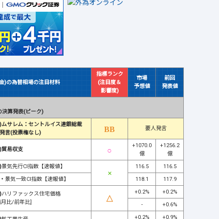
指標ランク
市場
前回
(金)の為替相場の注目材料
(注目度＆
予想値
発表値
影響度)
決算発表(ピーク)
)ムサレム：セントルイス連銀総裁
要人発言
発言(投票権なし)
+1070.0
+1256.2
)貿易収支
億
億
)
景気先行CI指数【速報値】
116.5
116.5
・
景気一致CI指数【速報値】
118.1
117.9
+0.2%
+0.2%
)
ハリファックス住宅価格
前月比/前年比]
-
+0.6%
+0.2%
+0.9%