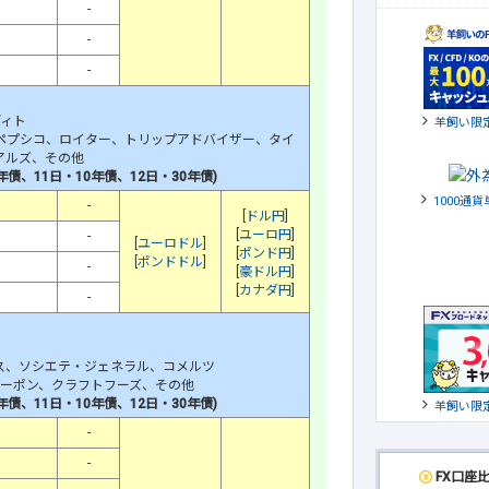
-
-
-
ディト
羊飼い限
ペプシコ、ロイター、トリップアドバイザー、タイ
アルズ、その他
年債
、11日・10年債、12日・30年債)
1000通
-
[
ドル円
]
[
ユーロ円
]
-
[
ユーロドル
]
[
ポンド円
]
[
ポンドドル
]
-
[
豪ドル円
]
[
カナダ円
]
-
ス、ソシエテ・ジェネラル、コメルツ
ルーポン、クラフトフーズ、その他
年債
、
11日・10年債
、12日・30年債)
羊飼い限
-
-
FX口座