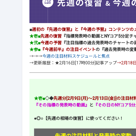
■
週初の『先週の復習』と『今週の予習』コンテンツの
★壱■
先週の復習
『指標発表時の動画とNYコア5分足チ
★弐■
今週の予習
『注目指標の過去発表時のチャートの
★参■
『今週前半』の注目イベント
の『過去発表時の変
→→→
今週の注目材料スケジュールと焦点
→更新履歴：★2月16日[17時00分]記事アップ
→2月18
★壱■
◇◆
先週分[2月9日(月)～2月13日(金)]の注
『その指標の発表時の動画』
と
『その日のNYコア5
●◎○【先週の相場の復習】に使ってください！
先週の注目材料と発表時の変動