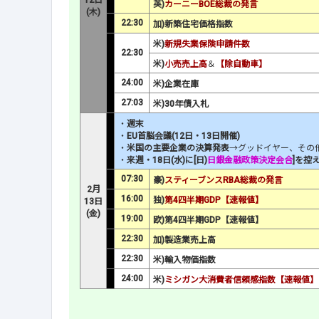
12日
英)
カーニーBOE総裁の発言
(木)
22:30
加)新築住宅価格指数
米)
新規失業保険申請件数
22:30
米)
小売売上高
＆
【除自動車】
24:00
米)企業在庫
27:03
米)30年債入札
・
週末
・
EU首脳会議(12日・13日開催)
・
米国の主要企業の決算発表
→グッドイヤー、その
・
来週・18日(水)に[日)
日銀金融政策決定会合
]を控
07:30
豪)
スティーブンスRBA総裁の発言
2月
16:00
独)
第4四半期GDP【速報値】
13日
(金)
19:00
欧)第4四半期GDP【速報値】
22:30
加)製造業売上高
22:30
米)輸入物価指数
24:00
米)
ミシガン大消費者信頼感指数【速報値】