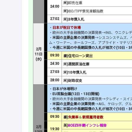
米)
卸売在庫
24:00
米)
IBD/TIPP景気楽観指数
27:02
米)3年債入札
・
日本が祝日で休場
・欧州の大手金融機関の決算発表→ING、ウニクレ
・
米国の主要企業の決算発表
→シスコシステムズ、
ム・ワーナー、ホールフーズ、アプライド・マテリ
・
今週に米国の中長期国債の入札が相次ぐ(
10日・3
2月
11日
09:30
豪)住宅ローン貸出
(水)
24:30
米)週間原油在庫
27:03
米)10年債入札
28:00
米)財政収支
・
日本が休場明け
・
EU首脳会議(12日・13日開催)
・欧州の大手金融機関の決算発表→クレディ・スイ
・
米国の主要企業の決算発表
→AIG、ケロッグ、グ
・
今週に米国の中長期国債の入札が相次ぐ(
10日・3
09:30
豪)
失業率
＆
新規雇用者数
英)
BOE四半期インフレ報告
2月
19:30