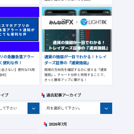
プリの急騰急落アラー
通貨の強弱が一目でわかる！トレイ
く便利な件！
ダーズ証券の『通貨強弱』
逃さない】便利なFX用
相場の方向性を確認するのに使える『通貨
勧め]
強弱』。チャート分析と併用することで、
きっと勝率アップに繋がる！
カイブ
過去記事アーカイブ
2026年7月