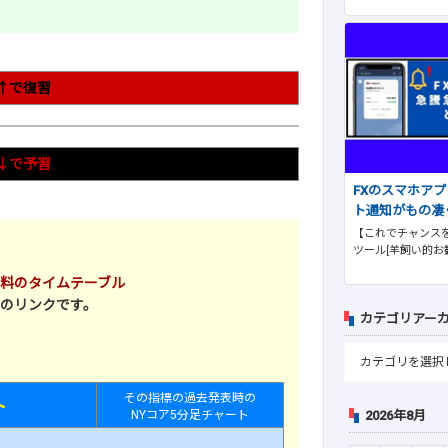
↑で復習
↓で予習
FXのスマホア
ト通知がもの凄
【これでチャンスを
ツール[羊飼い的お
注目材料のタイムテーブル
のリンクです。
カテゴリアー
その指標の過去発表時の
ト
2026年8月
NYコア5分足チャート