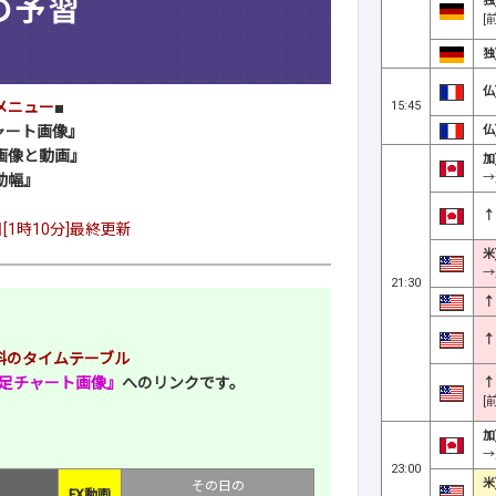
独
[
独
仏
15:45
メニュー
■
仏
ャート画像』
画像と動画』
加
→
動幅』
↑
日[1時10分]最終更新
米
→
21:30
↑
↑
目材料のタイムテーブル
分足チャート画像』
へのリンクです。
↑
[
加
→
23:00
米
その日の
FX動画