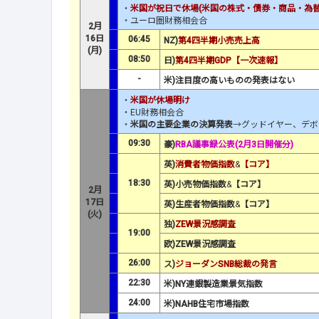
・
米国が祝日で休場(米国の株式・債券・商品・為替
・ユーロ圏財務相会合
2月
16日
06:45
NZ)
第4四半期小売売上高
(月)
08:50
日)
第4四半期GDP【一次速報】
-
米)注目度の高いものの発表はない
・
米国が休場明け
・EU財務相会合
・
米国の主要企業の決算発表
→グッドイヤー、デボ
09:30
豪)
RBA議事録公表(2月3日開催分)
英)
消費者物価指数
&
【コア】
18:30
英)小売物価指数
&
【コア】
2月
17日
英)生産者物価指数
&
【コア】
(火)
独)
ZEW景況感調査
19:00
欧)ZEW景況感調査
26:00
ス)
ジョーダンSNB総裁の発言
22:30
米)NY連銀製造業景気指数
24:00
米)NAHB住宅市場指数