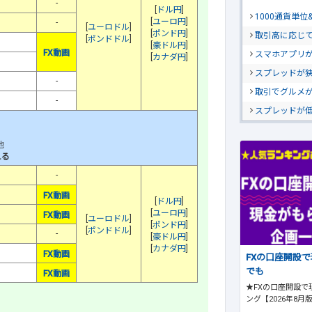
-
[
ドル円
]
1000通貨単
[
ユーロ円
]
-
[
ユーロドル
]
[
ポンド円
]
取引高に応じ
[
ポンドドル
]
[
豪ドル円
]
FX動画
スマホアプリが
[
カナダ円
]
スプレッドが
-
取引でグルメ
-
スプレッドが
他
える
-
FX動画
[
ドル円
]
[
ユーロ円
]
FX動画
[
ユーロドル
]
[
ポンド円
]
[
ポンドドル
]
-
[
豪ドル円
]
[
カナダ円
]
FX動画
FXの口座開設
でも
FX動画
★FXの口座開設で
ング【2026年8月