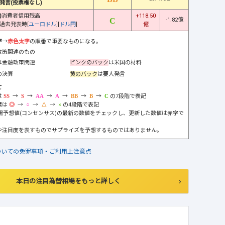
発言(投票権なし)
)
消費者信用残高
+118.50
-1.82億
過去発表時[
ユーロドル
][
ドル円
]
億
字
→
赤色太字
の順番で重要なものになる。
政策関連のもの
は金融政策関連
ピンクのバック
は米国の材料
の決算
黄のバック
は要人発言
て
は
→
→
→
→
→
→
の7段階で表記
標は
→
→
→
の4段階で表記
市場予想値(コンセンサス)の最新の数値をチェックし、更新した数値は赤字で
や注目度を表すものでサプライズを予想するものではありません。
ついての免罪事項・ご利用上注意点
本日の注目為替相場をもっと詳しく