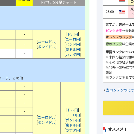
の
NYコア5分足チャート
米
28:00
→
文字が、普通→
太
ピンク太字
→金融
-
[
ドル円
]
オレンジのバック
[
ユーロ円
]
[
ユーロドル
]
-
緑のバック
は企業
[
ポンド円
]
[
ポンドドル
]
[
豪ドル円
]
重要ランクについ
-
[
カナダ円
]
※米国の経済指標
※その他の経済指
※15時～20時に
表記
※ランクは重要度
コーラ、その他
-
当コンテンツに
-
-
[
ドル円
]
-
[
ユーロ円
]
[
ユーロドル
]
-
[
ポンド円
]
[
ポンドドル
]
[
豪ドル円
]
-
オススメ！
[
カナダ円
]