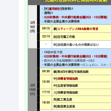
・
[米)
雇用統計
]発表明け
・
週明け
・
G20財務相・中央銀行総裁会議(9日・10日開催)
・
米国の主要企業の決算発表
2月
9日
09:15
豪)
スティーブンスRBA総裁の発言
(月)
22:13
加)住宅着工件数
-
米)注目度の高いものの発表はない
・
10日の五十日
・
G20財務相・中央銀行総裁会議(9日・10日開催)
・欧州の大手金融機関の決算発表→UBS
・
米国の主要企業の決算発表
→エシュロン、コカ・
09:30
豪)第4四半期住宅価格指数
中)
消費者物価指数
10:30
2月
中)生産者物価指数
10日
17:15
ス)消費者物価指数
(火)
英)鉱工業生産
18:30
英)製造業生産高