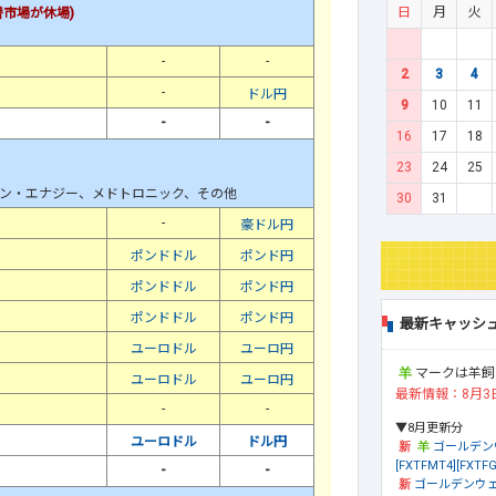
日
月
火
市場が休場)
-
-
2
3
4
-
ドル円
9
10
11
-
-
16
17
18
23
24
25
ン・エナジー、メドトロニック、その他
30
31
-
豪ドル円
ポンドドル
ポンド円
ポンドドル
ポンド円
ポンドドル
ポンド円
最新キャッシ
ユーロドル
ユーロ円
マークは羊飼
ユーロドル
ユーロ円
最新情報：8月3
-
-
▼8月更新分
ユーロドル
ドル円
ゴールデン
[FXTFMT4][FXTFG
-
-
ゴールデンウェ