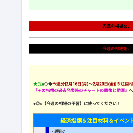
先週の相場を、
今週の相場を、
★弐■
◇◆
今週分[2月16日(月)～2月20日(金)]の
『その指標の過去発表時のチャートの画像と動画』
へ
●◎○【今週の相場の予習】に使ってください！
経済指標＆注目材料＆イベン
・
週明け