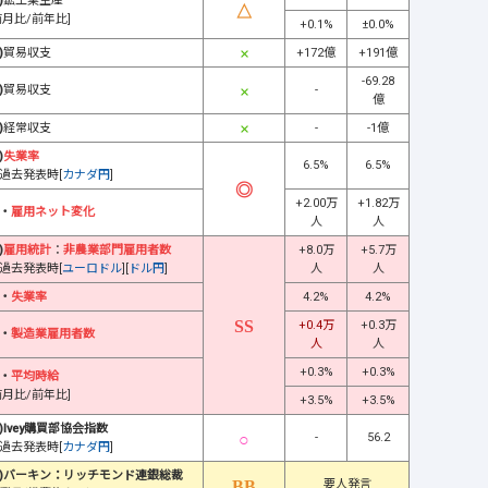
)
鉱工業生産
前月比/前年比]
+0.1%
±0.0%
)
貿易収支
+172億
+191億
-69.28
)
貿易収支
-
億
)
経常収支
-
-1億
)
失業率
6.5%
6.5%
過去発表時[
カナダ円
]
+2.00万
+1.82万
・
雇用ネット変化
人
人
)
雇用統計
：
非農業部門雇用者数
+8.0万
+5.7万
過去発表時[
ユーロドル
][
ドル円
]
人
人
・
失業率
4.2%
4.2%
+0.4万
+0.3万
・
製造業雇用者数
人
人
+0.3%
+0.3%
・
平均時給
前月比/前年比]
+3.5%
+3.5%
)Ivey購買部協会指数
-
56.2
過去発表時[
カナダ円
]
)バーキン：リッチモンド連銀総裁
要人発言