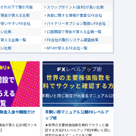
位&それ以下で取引可能
スワップポイント(金利)が高い比較
て現金が貰える比較
為替に関する情報が豊富なFX会社
使いやすいFX会社
バイナリーオプション取扱いFX会社
狭い比較
口座開設で現金が貰える企画一覧
が貰える企画一覧
FX会社の取引システム調査結果
低い比較
MT4が使えるFX会社一覧
で現金入金や開設だけ
羊飼い用マニュアル公開FXレベルア
ップ術
現金が貰える[お得]ランキ
★世界の主要株価指数を無料でサクッと確
版】
認する方法[FXレベルアップ術]羊飼いと同じ
設定が出来るマニュアルを公開