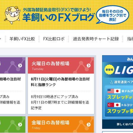
ン
羊飼いFX比較
FX比較ロボ
過去発表時チャート記録
指
替相場の注目材
8月11日(火曜日)の為替相場の注目材
料と指標ランク
ップ済み
8月9日10時過ぎにアップ済み
に詳細情報を追
8月11日の朝7時までに詳細情報を追
記予定