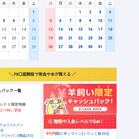
水
木
金
土
日
月
火
水
木
金
土
1
1
2
3
4
5
6
7
8
5
6
7
8
9
10
11
12
13
14
15
12
13
14
15
16
17
18
19
20
21
22
19
20
21
22
23
24
25
26
27
28
29
26
27
28
29
30
31
＼ FX口座開設で現金や本が貰える ／
ュバック一覧
いＦＸ限定特典
日11時に更新
開設や入金レベルでGet！
ウェイジャパン
X]
3千円
岡三オンライン[くりっく株365]
イジャパン[商品CFD]