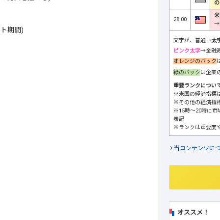
の
米
28:00
→
ト期間)
文字が、普通→
太
ピンク太字
→金融
オレンジのバック
緑のバック
は企業
重要ランクについ
※米国の経済指標
※その他の経済指
※15時～20時に
表記
※ランクは重要度
当コンテンツに
オススメ！