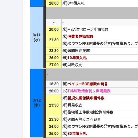
26:00
米)3年債入札
-
-
-
20:00
米)
MBA住宅ローン申請指数
3/11
米)
消費者物価指数
(水)
21:30
米)ボウマンFRB副議長の発言(投票権あり、
23:30
米)週間原油在庫
26:00
米)
10年債入札
27:00
米)
財政収支
-
18:30
英)
ベイリーBOE総裁の発言
20:00
ト)
TCMB政策金利
＆
声明発表
米)
新規失業保険申請件数
3/12
(木)
21:30
米)貿易収支
米)住宅着工件数
/
建設許可件数
23:30
米)
週間天然ガス貯蔵量
24:00
米)ボウマンFRB副議長の発言(投票権あり、
26:00
米)
30年債入札