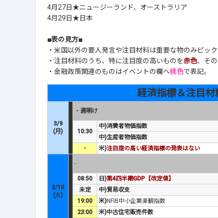
4月27日★ニュージーランド、オーストラリア
4月29日★日本
■表の見方■
・米国以外の要人発言や注目材料は重要な物のみピック
・注目材料のうち、特に注目度の高いものを
赤色
、その
・金融政策関連のものはイベントの欄へ
桃色
で表記。
経済指標＆注目材
・
週明け
3/9
中)消費者物価指数
(月)
10:30
中)生産者物価指数
-
米)
注目度の高い経済指標の発表はない
-
08:50
日)
第4四半期GDP【改定値】
3/10
未定
中)貿易収支
(火)
19:00
米)
NFIB中小企業楽観指数
23:00
米)中古住宅販売件数