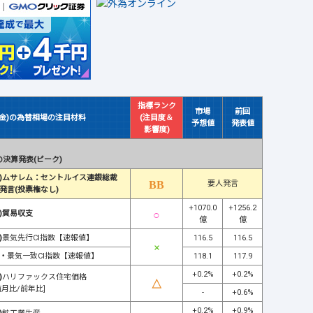
指標ランク
市場
前回
(金)の為替相場の注目材料
(注目度＆
予想値
発表値
影響度)
決算発表(ピーク)
)ムサレム：セントルイス連銀総裁
要人発言
発言(投票権なし)
+1070.0
+1256.2
)貿易収支
億
億
)
景気先行CI指数【速報値】
116.5
116.5
・
景気一致CI指数【速報値】
118.1
117.9
+0.2%
+0.2%
)
ハリファックス住宅価格
前月比/前年比]
-
+0.6%
+0.2%
+0.9%