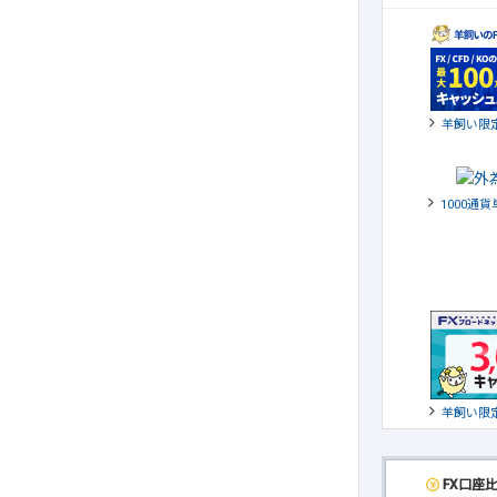
羊飼い限
1000通
羊飼い限
FX口座