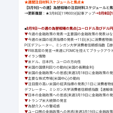
★週間注目材料スケジュールと焦点★
【3月9日～の週】為替相場の注目材料スケジュールと
→更新履歴
：★3月8日[11時00分]記事アップ
→3月8日[
■
3月9日～の週の為替相場の焦点(ユーロドル及びドル円
▼
今週の金融政策の発表→主要国の金融政策の発表はな
▼
今週の米国の経済指標の発表→11日(水)に消費者物価指
PCEデフレーター、ミシガン大学消費者信頼感指数【速報
▼
FRB高官の発言→来週にFOMCを控えてブラックアウ
▼
イラン情勢
▼
米ドル、日本円、ユーロの方向性
▼
米国の国債利回りの動向(米国の長期金利)
▼
米国の金融政策への思惑(来週3月18日に金融政策の発
▼
主要な株式市場(米国中心)の動向
▼
注目度の高い米国の経済指標の発表(11日に消費者物価
デフレーター、ミシガン大学消費者信頼感指数【速報値】
▼
日本の金融政策への思惑(来週3月19日に金融政策の発
▼
トランプ米大統領の発言
▼
為替介入への警戒感
▼
ユーロ圏の金融政策への思惑(来週3月19日に金融政策