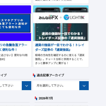
プリの急騰急落アラー
通貨の強弱が一目でわかる！トレイ
く便利な件！
ダーズ証券の『通貨強弱』
逃さない】便利なFX用
相場の方向性を確認するのに使える『通貨
勧め]
強弱』。チャート分析と併用することで、
きっと勝率アップに繋がる！
カイブ
過去記事アーカイブ
2026年7月