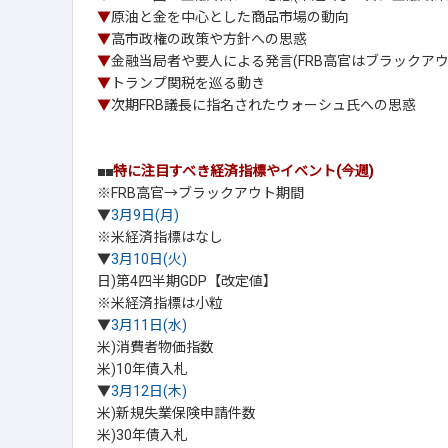
▼
原油と金を中心とした商品市場の動向
▼
高市政権の政策や方針への思惑
▼
金融当局者や要人による発言(FRB高官はブラックアウ
▼
トランプ関税を巡る動き
▼
次期FRB議長に指名されたウォーシュ氏への思惑
■■
特に注目すべき経済指標やイベント(今週)
※FRB高官→ブラックアウト期間
▼
3月9日(月)
※米経済指標はなし
▼
3月10日(火)
日)第4四半期GDP【改定値】
※米経済指標は小粒
▼
3月11日(水)
米)消費者物価指数
米)10年債入札
▼
3月12日(木)
米)新規失業保険申請件数
米)30年債入札