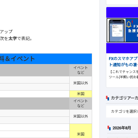
アップ
次を
太字
で表記。
料＆イベント
FXのスマホア
ト通知がもの凄
イベント
【これでチャンスを
など
ツール[羊飼い的お
米国以外
米国
カテゴリアー
イベント
など
米国以外
2026年8月
米国