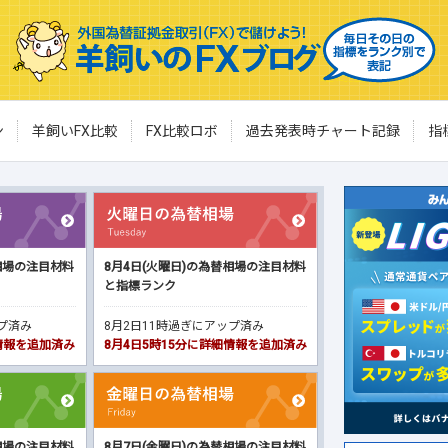
ン
羊飼いFX比較
FX比較ロボ
過去発表時チャート記録
指
相場の注目材料
8月4日(火曜日)の為替相場の注目材料
と指標ランク
ップ済み
8月2日11時過ぎにアップ済み
細情報を追加済み
8月4日5時15分に詳細情報を追加済み
相場の注目材料
8月7日(金曜日)の為替相場の注目材料