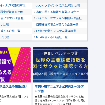
位&それ以下で取引可能
スワップポイント(金利)が高い比較
て現金が貰える比較
為替に関する情報が豊富なFX会社
使いやすいFX会社
バイナリーオプション取扱いFX会社
狭い比較
口座開設で現金が貰える企画一覧
が貰える企画一覧
FX会社の取引システム調査結果
低い比較
MT4が使えるFX会社一覧
で現金入金や開設だけ
羊飼い用マニュアル公開FXレベルア
ップ術
現金が貰える[お得]ランキ
★世界の主要株価指数を無料でサクッと確
版】
認する方法[FXレベルアップ術]羊飼いと同じ
設定が出来るマニュアルを公開