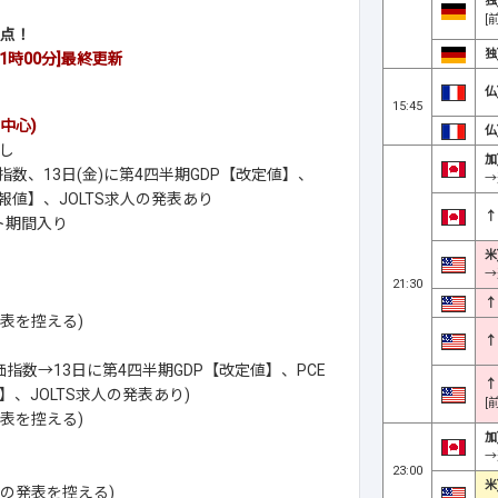
独
[
焦点！
独
11時00分]最終更新
仏
15:45
中心)
仏
し
加
数、13日(金)に第4四半期GDP【改定値】、
→
値】、JOLTS求人の発表あり
↑
ト期間入り
米
→
21:30
↑
表を控える)
↑
指数→13日に第4四半期GDP【改定値】、PCE
↑
、JOLTS求人の発表あり)
[
表を控える)
加
→
23:00
米
の発表を控える)