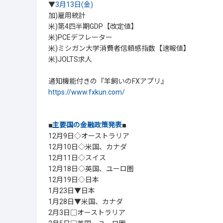
▼
3月13日(金)
加)雇用統計
米)第4四半期GDP【改定値】
米)PCEデフレーター
米)ミシガン大学消費者信頼感指数【速報値】
米)JOLTS求人
通知機能付きの『羊飼いのFXアプリ』
https://www.fxkun.com/
■
主要国の金融政策発表
■
12月9日◇オーストラリア
12月10日◇米国、カナダ
12月11日◇スイス
12月18日◇英国、ユーロ圏
12月19日◇日本
1月23日▼日本
1月28日▼米国、カナダ
2月3日□オーストラリア