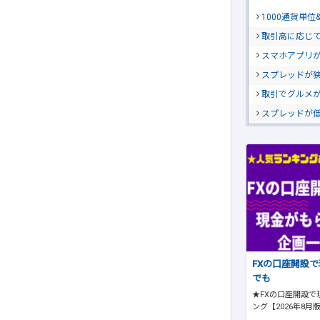
1000通貨単
取引高に応じ
スマホアプリが
スプレッドが
取引でグルメ
スプレッドが
FXの口座開設
でも
★FXの口座開設で
ング【2026年8月