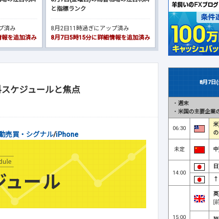
と指標ランク
ップ済み
8月2日11時過ぎにアップ済み
細情報を追加済み
8月7日5時15分に詳細情報を追加済み
8月7日
料スケジュールと焦点
・
週末
・
米国の主要企業の
米
06:30
の
動売買・シグナル
/
iPhone
未定
中
日
14:00
↑
英
[
15:00