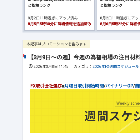
と指標ランク
と指標ランク
8月2日11時過ぎにアップ済み
8月2日11時過ぎにア
8月5日5時30分に詳細情報を追加済み
8月6日5時22分に詳
本記事はプロモーションを含みます
【3月9日～の週】今週の為替相場の注目材
2026年3月8日 11:45
カテゴリ：
2026年FX週間スケジュール
FX取引会社選び
■
月曜日取引開始時間
/
バイナリーOP
/
自