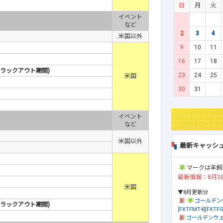
日
月
火
イベント
など
2
3
4
米国以外
9
10
11
16
17
18
ブラックアウト期間)
23
24
25
米国
30
31
イベント
など
米国以外
最新キャッシ
マークは羊飼
最新情報：8月3
米国
▼8月更新分
ゴールデン
ブラックアウト期間)
[FXTFMT4][FXTFG
ゴールデンウェ