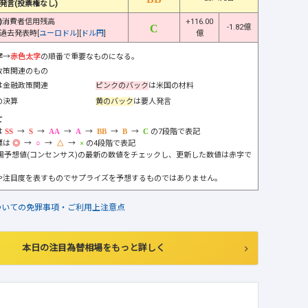
発言(投票権なし)
)
消費者信用残高
+116.00
-1.82億
過去発表時[
ユーロドル
][
ドル円
]
億
字
→
赤色太字
の順番で重要なものになる。
政策関連のもの
は金融政策関連
ピンクのバック
は米国の材料
の決算
黄のバック
は要人発言
て
は
→
→
→
→
→
→
の7段階で表記
標は
→
→
→
の4段階で表記
市場予想値(コンセンサス)の最新の数値をチェックし、更新した数値は赤字で
や注目度を表すものでサプライズを予想するものではありません。
ついての免罪事項・ご利用上注意点
本日の注目為替相場をもっと詳しく