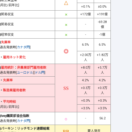
)
鉱工業生産
前月比/前年比]
+0.1%
±0.0%
)
貿易収支
+172億
+191億
-69.28
)
貿易収支
-
億
)
経常収支
-
-1億
)
失業率
6.5%
6.5%
過去発表時[
カナダ円
]
+2.00万
+1.82万
・
雇用ネット変化
人
人
)
雇用統計
：
非農業部門雇用者数
+8.0万
+5.7万
過去発表時[
ユーロドル
][
ドル円
]
人
人
・
失業率
4.2%
4.2%
+0.3万
+0.3万
・
製造業雇用者数
人
人
+0.3%
+0.3%
・
平均時給
前月比/前年比]
+3.5%
+3.5%
)Ivey購買部協会指数
-
56.2
過去発表時[
カナダ円
]
)バーキン：リッチモンド連銀総裁
要人発言