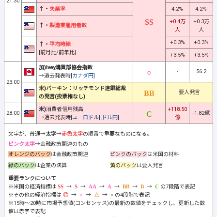
21:30
↑・
失業率
4.2%
4.2%
+0.4万
+0.3万
↑・
製造業雇用者数
人
人
+0.3%
+0.3%
↑・
平均時給
[前月比/前年比]
+3.5%
+3.5%
加)Ivey購買部協会指数
-
56.2
→過去発表時[
カナダ円
]
23:00
米)バーキン：リッチモンド連銀総裁
要人発言
の発言(投票権なし)
米)
消費者信用残高
+118.50
28:00
-1.82億
→過去発表時[
ユーロドル
][
ドル円
]
億
文字が、普通→
太字
→
赤色太字
の順番で重要なものになる。
ピンク太字
→金融政策関連のもの
オレンジのバック
は金融政策関連
ピンクのバック
は米国の材料
緑のバック
は企業の決算
黄のバック
は要人発言
重要ランクについて
※米国の経済指標は
→
→
→
→
→
→
の7段階で表記
※その他の経済指標は
→
→
→
の4段階で表記
※15時～20時に市場予想値(コンセンサス)の最新の数値をチェックし、更新した数
値は赤字で表記