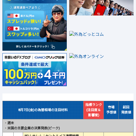
指標ランク
市場
前回
8月7日(金)の為替相場の注目材料
(注目度＆
予想値
発表値
影響度)
・
週末
・
米国の主要企業の決算発表(ピーク)