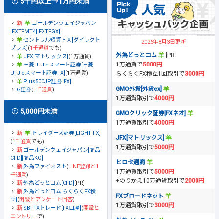
5千円以上→1万円未満
ゴールデンウェイジャパン
[FXTFMT4][FXTFGX]
セントラル短資ＦＸ[ダイレクト
2026年8月3日更新
プラス]
(
1千通貨
でも)
外為どっとコム
[PR]
JFX[マトリックス]
(1万通貨)
1万通貨で
5000円
三菱UFJ eスマート証券[三菱
UFJ eスマート証券FX]
(1万通貨)
らくらくFX積立1回取引で
3000円
Plus500JP証券[FX]
GMO外貨[外貨ex]
IG証券
(
1千通貨
)
1万通貨取引で
4000円
5,000円未満
GMOクリック証券[FXネオ]
1万通貨取引で
4000円
トレイダーズ証券[LIGHT FX]
JFX[マトリックス]
(
1千通貨
でも)
1万通貨取引で
5000円
ゴールデンウェイジャパン[商品
CFD][商品KO]
ヒロセ通商
外為ファイネスト
(
LINE登録と1
1万通貨取引で
5000円
千通貨
)
+のりかえ10万通貨取引で
2000円
外為どっとコム[CFD]
[PR]
外為どっとコム[らくらくFX積
FXブロードネット
立]
(
開設とアンケート回答
)
1万通貨取引で
3000円
SBI FXトレード[FX口座]
(
開設と
エントリー
で)