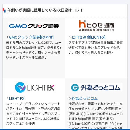
羊飼いが実際に使用しているFX口座はコレ！
GMOクリック証券[FXネオ]
ヒロセ通商[LION FX]
米ドル円のスプレッドは0.2銭で、ユー
スマホアプリで閲覧出来る情報が豊富
ロドルは0.3pips(原則固定、例外あり)
通貨ペア数も多い＆スプレッドも低
チャートも見やすく、取引ツールも使
い、取引で色々貰えるのも良い
いやすい！スキャルに最適♪
LIGHT FX
外為どっとコム
スマホアプリが使いやすい＆チャート
情報が非常に豊富→それだけでも口座
が見やすい
1回の発注上限が20万通貨
保有の価値あり
ドル円0.2銭原則固定
までの条件付きだが→ドル円のスプレ
(例外あり)(12/1am9:00時点)＆ユーロ
ッドは0.18銭でユーロドルは0.28銭＆
ドル0.3pips原則固定(例外あり)
スワップ金利も優遇
(12/1am9:00時点)で実用的 [PR](キャ
ンペーンスプレッド)(詳細は公式HPを