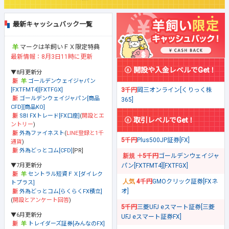
最新キャッシュバック一覧
マークは羊飼いＦＸ限定特典
最新情報：8月3日11時に更新
開設や入金レベルでGet！
▼8月更新分
ゴールデンウェイジャパン
[FXTFMT4][FXTFGX]
3千円
岡三オンライン[くりっく株
ゴールデンウェイジャパン[商品
365]
CFD][商品KO]
SBI FXトレード[FX口座]
(
開設とエ
取引レベルでGet！
ントリー
)
外為ファイネスト
(
LINE登録と1千
5千円
Plus500JP証券[FX]
通貨
)
外為どっとコム[CFD]
[PR]
＋5千円
ゴールデンウェイジャ
▼7月更新分
パン[FXTFMT4][FXTFGX]
セントラル短資ＦＸ[ダイレク
4千円
GMOクリック証券[FXネ
トプラス]
オ]
外為どっとコム[らくらくFX積立]
(
開設とアンケート回答
)
5千円
三菱UFJ eスマート証券[三菱
▼6月更新分
UFJ eスマート証券FX]
トレイダーズ証券[みんなのFX]