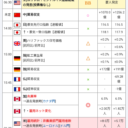
米)ムサレム：セントルイス連銀総裁
06:30
要人発言
の発言(投票権なし)
+1070.0
+1256.2
未定
中)貿易収支
億
億
日)
景気先行CI指数【速報値】
116.5
116.5
14:00
↑・
景気一致CI指数【速報値】
118.1
117.9
+0.2%
+0.2%
英)
ハリファックス住宅価格
[前月比/前年比]
-
+0.6%
15:00
+0.2%
+0.9%
独)
鉱工業生産
[前月比/前年比]
+0.1%
±0.0%
独)
貿易収支
+172億
+191億
-69.28
仏)
貿易収支
-
億
15:45
仏)
経常収支
-
-1億
加)
失業率
6.5%
6.5%
→過去発表時[
カナダ円
]
+2.00万
+1.82万
↑・
雇用ネット変化
人
人
米)
雇用統計
：
非農業部門雇用者数
+8.0万
+5.7万
→過去発表時[
ユーロドル
][
ドル円
]
人
人