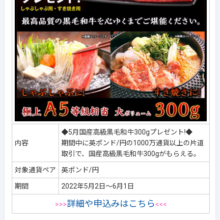
◆5月国産高級黒毛和牛300gプレゼント!◆
内容
期間中に英ポンド/円の1000万通貨以上の片道
取引で、国産高級黒毛和牛300gがもらえる。
対象通貨ペア
英ポンド/円
期間
2022年5月2日～6月1日
詳細や申込みはこちら
>>>
<<<