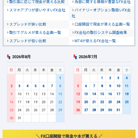
取引高に応じて現金が貰える比較
為替に関する情報が豊富なFX会社
スマホアプリが使いやすいFX会社
バイナリーオプション取扱いFX会
社
スプレッドが狭い比較
口座開設で現金が貰える企画一覧
取引でグルメが貰える企画一覧
FX会社の取引システム調査結果
スプレッドが低い比較
MT4が使えるFX会社一覧
2026年8月
2026年7月
日
月
火
水
木
金
土
日
月
火
水
木
金
土
1
1
2
3
4
2
3
4
5
6
7
8
5
6
7
8
9
10
11
9
10
11
12
13
14
15
12
13
14
15
16
17
18
16
17
18
19
20
21
22
19
20
21
22
23
24
25
23
24
25
26
27
28
29
26
27
28
29
30
31
30
31
＼ FX口座開設で現金や本が貰える ／