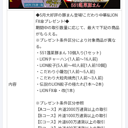
◆5月大好評の豚まん登場!こだわり中華&LION
FX傘プレゼント!◆
期間中の取引数量に応じて、最大で下記の商品
がもらえる。
※プレゼント条件区分により対象商品が異な
る。
・551蓬莱豚まん 10個入り(1セット)
・LIONチャーハン(1人前～16人前)
・LION餃子(5人前～40人前[1人前10個])
・こだわり小籠包(1人前～5人前)
・こだわり大粒肉焼売(1人前～3人前)
内容
・伝説のLION餃子の極たれ(1本～2本)
・LION FX傘・改(1本)
※プレゼント条件区分参照
【Aコース】片道2000万通貨以上の取引
【Bコース】片道1000万通貨以上の取引
【Cコース】片道600万通貨以上の取引