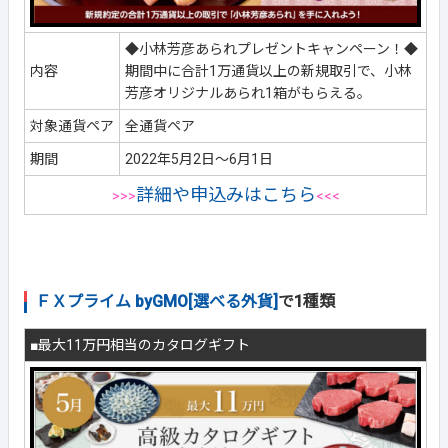
◆小林芳彦あられプレゼントキャンペーン！◆
内容
期間中に合計1万通貨以上の新規取引で、小林
芳彦オリジナルあられ1箱がもらえる。
対象通貨ペア
全通貨ペア
期間
2022年5月2日～6月1日
詳細や申込みはこちら
>>>
<<<
ＦＸプライム byGMO[選べる外貨]
で1種類
■最大11万円相当のカタログギフト