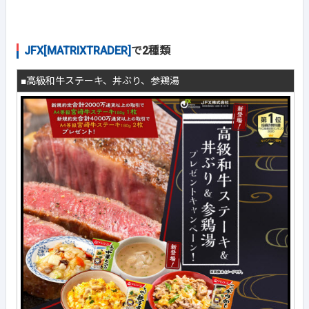
JFX[MATRIXTRADER]
で2種類
■高級和牛ステーキ、丼ぶり、参鶏湯