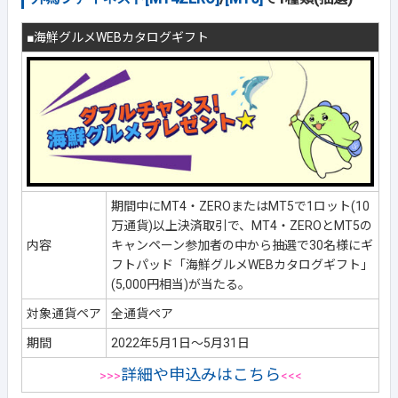
■海鮮グルメWEBカタログギフト
期間中にMT4・ZEROまたはMT5で1ロット(10
万通貨)以上決済取引で、MT4・ZEROとMT5の
内容
キャンペーン参加者の中から抽選で30名様にギ
フトパッド「海鮮グルメWEBカタログギフト」
(5,000円相当)が当たる。
対象通貨ペア
全通貨ペア
期間
2022年5月1日～5月31日
詳細や申込みはこちら
>>>
<<<