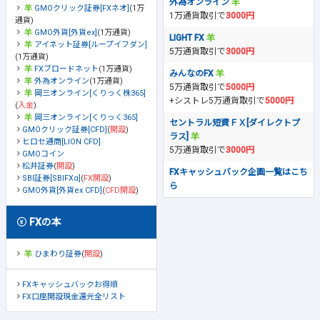
外為オンライン
GMOクリック証券[FXネオ]
(1万
1万通貨取引で
3000円
通貨)
GMO外貨[外貨ex]
(1万通貨)
LIGHT FX
アイネット証券[ループイフダン]
5万通貨取引で
3000円
(1万通貨)
FXブロードネット
(1万通貨)
みんなのFX
外為オンライン
(1万通貨)
5万通貨取引で
5000円
岡三オンライン[くりっく株365]
+シストレ5万通貨取引で
5000円
(
入金
)
岡三オンライン[くりっく365]
セントラル短資ＦＸ[ダイレクトプ
GMOクリック証券[CFD]
(
開設
)
ラス]
ヒロセ通商[LION CFD]
5万通貨取引で
3000円
GMOコイン
松井証券
(
開設
)
FXキャッシュバック企画一覧はこち
SBI証券[SBIFXα]
(
FX開設
)
ら
GMO外貨[外貨ex CFD]
(
CFD開設
)
FXの本
ひまわり証券
(
開設
)
FXキャッシュバックお得順
FX口座開設現金還元全リスト