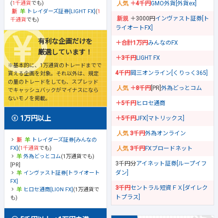
(
1千通貨
でも)
＋4千円
GMO外貨[外貨ex]
トレイダーズ証券[LIGHT FX]
(
1
＋3000円
インヴァスト証券[ト
千通貨
でも)
ライオートFX]
有利な企画だけを
＋合計1万円
みんなのFX
厳選しています！
＋3千円
LIGHT FX
※基本的に、1万通貨のトレードまでで
4千円
岡三オンライン[くりっく365]
貰える企画を対象。それ以外は、規定
の量のトレードをしても、スプレッド
＋8千円
[PR]
外為どっとコム
でキャッシュバックがマイナスになら
ないモノを掲載。
＋5千円
ヒロセ通商
1万円以上
＋5千円
JFX[マトリックス]
3千円
外為オンライン
トレイダーズ証券[みんなの
FX]
(
1千通貨
でも)
3千円
FXブロードネット
外為どっとコム
(1万通貨でも)
3千円分
アイネット証券[ループイフ
[PR]
ダン]
インヴァスト証券[トライオート
FX]
3千円
セントラル短資ＦＸ[ダイレク
ヒロセ通商[LION FX]
(1万通貨で
トプラス]
も)