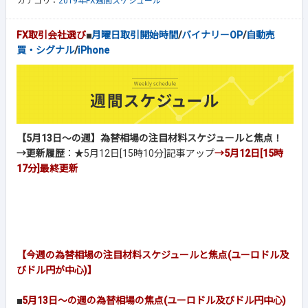
カテゴリ：
2019年FX週間スケジュール
FX取引会社選び
■
月曜日取引開始時間
/
バイナリーOP
/
自動売
買・シグナル
/
iPhone
【5月13日～の週】為替相場の注目材料スケジュールと焦点！
→更新履歴
：★5月12日[15時10分]記事アップ
→5月12日[15時
17分]
最終更新
【今週の為替相場の注目材料スケジュールと焦点(ユーロドル及
びドル円が中心)】
■
5月13日～の週の為替相場の焦点(ユーロドル及びドル円中心)