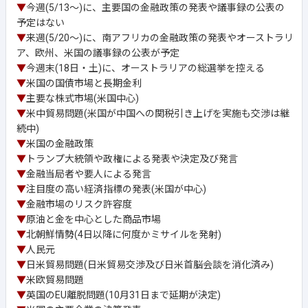
▼
今週(5/13～)に、主要国の金融政策の発表や議事録の公表の
予定はない
▼
来週(5/20～)に、南アフリカの金融政策の発表やオーストラリ
ア、欧州、米国の議事録の公表が予定
▼
今週末(18日・土)に、オーストラリアの総選挙を控える
▼
米国の国債市場と長期金利
▼
主要な株式市場(米国中心)
▼
米中貿易問題(米国が中国への関税引き上げを実施も交渉は継
続中)
▼
米国の金融政策
▼
トランプ大統領や政権による発表や決定及び発言
▼
金融当局者や要人による発言
▼
注目度の高い経済指標の発表(米国が中心)
▼
金融市場のリスク許容度
▼
原油と金を中心とした商品市場
▼
北朝鮮情勢(4日以降に何度かミサイルを発射)
▼
人民元
▼
日米貿易問題(日米貿易交渉及び日米首脳会談を消化済み)
▼
米欧貿易問題
▼
英国のEU離脱問題(10月31日まで延期が決定)