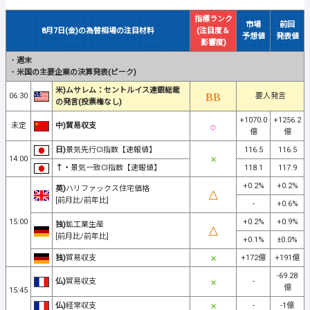
指標ランク
市場
前回
8月7日(金)の為替相場の注目材料
(注目度＆
予想値
発表値
影響度)
・
週末
・
米国の主要企業の決算発表(ピーク)
米)ムサレム：セントルイス連銀総裁
06:30
要人発言
の発言(投票権なし)
+1070.0
+1256.2
未定
中)貿易収支
億
億
日)
景気先行CI指数【速報値】
116.5
116.5
14:00
↑・
景気一致CI指数【速報値】
118.1
117.9
+0.2%
+0.2%
英)
ハリファックス住宅価格
[前月比/前年比]
-
+0.6%
15:00
+0.2%
+0.9%
独)
鉱工業生産
[前月比/前年比]
+0.1%
±0.0%
独)
貿易収支
+172億
+191億
-69.28
仏)
貿易収支
-
億
15:45
仏)
経常収支
-
-1億