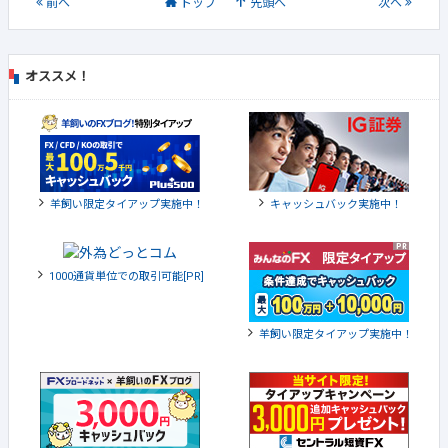
前
へ
トップ
先頭へ
次
へ
オススメ！
羊飼い限定タイアップ実施中！
キャッシュバック実施中！
1000通貨単位での取引可能[PR]
羊飼い限定タイアップ実施中！