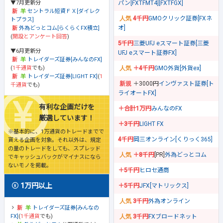
▼7月更新分
パン[FXTFMT4][FXTFGX]
セントラル短資ＦＸ[ダイレク
4千円
GMOクリック証券[FXネ
トプラス]
オ]
外為どっとコム[らくらくFX積立]
(
開設とアンケート回答
)
5千円
三菱UFJ eスマート証券[三菱
▼6月更新分
UFJ eスマート証券FX]
トレイダーズ証券[みんなのFX]
(
1千通貨
でも)
＋4千円
GMO外貨[外貨ex]
トレイダーズ証券[LIGHT FX]
(
1
＋3000円
インヴァスト証券[ト
千通貨
でも)
ライオートFX]
有利な企画だけを
＋合計1万円
みんなのFX
厳選しています！
＋3千円
LIGHT FX
※基本的に、1万通貨のトレードまでで
4千円
岡三オンライン[くりっく365]
貰える企画を対象。それ以外は、規定
の量のトレードをしても、スプレッド
＋8千円
[PR]
外為どっとコム
でキャッシュバックがマイナスになら
ないモノを掲載。
＋5千円
ヒロセ通商
1万円以上
＋5千円
JFX[マトリックス]
3千円
外為オンライン
トレイダーズ証券[みんなの
FX]
(
1千通貨
でも)
3千円
FXブロードネット