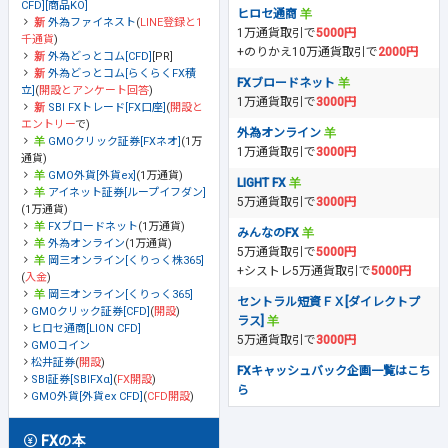
CFD][商品KO]
ヒロセ通商
外為ファイネスト
(
LINE登録と1
1万通貨取引で
5000円
千通貨
)
+のりかえ10万通貨取引で
2000円
外為どっとコム[CFD]
[PR]
外為どっとコム[らくらくFX積
FXブロードネット
立]
(
開設とアンケート回答
)
1万通貨取引で
3000円
SBI FXトレード[FX口座]
(
開設と
エントリー
で)
外為オンライン
GMOクリック証券[FXネオ]
(1万
1万通貨取引で
3000円
通貨)
GMO外貨[外貨ex]
(1万通貨)
LIGHT FX
アイネット証券[ループイフダン]
5万通貨取引で
3000円
(1万通貨)
FXブロードネット
(1万通貨)
みんなのFX
外為オンライン
(1万通貨)
5万通貨取引で
5000円
岡三オンライン[くりっく株365]
+シストレ5万通貨取引で
5000円
(
入金
)
岡三オンライン[くりっく365]
セントラル短資ＦＸ[ダイレクトプ
GMOクリック証券[CFD]
(
開設
)
ラス]
ヒロセ通商[LION CFD]
5万通貨取引で
3000円
GMOコイン
松井証券
(
開設
)
FXキャッシュバック企画一覧はこち
SBI証券[SBIFXα]
(
FX開設
)
ら
GMO外貨[外貨ex CFD]
(
CFD開設
)
FXの本