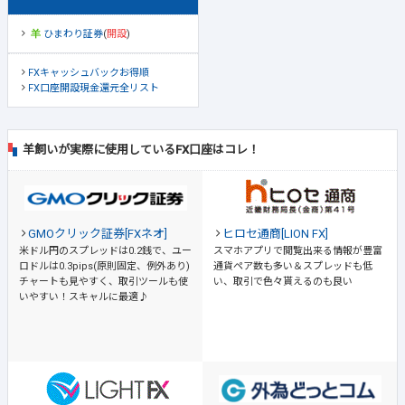
ひまわり証券
(
開設
)
FXキャッシュバックお得順
FX口座開設現金還元全リスト
羊飼いが実際に使用しているFX口座はコレ！
GMOクリック証券[FXネオ]
ヒロセ通商[LION FX]
米ドル円のスプレッドは0.2銭で、ユー
スマホアプリで閲覧出来る情報が豊富
ロドルは0.3pips(原則固定、例外あり)
通貨ペア数も多い＆スプレッドも低
チャートも見やすく、取引ツールも使
い、取引で色々貰えるのも良い
いやすい！スキャルに最適♪