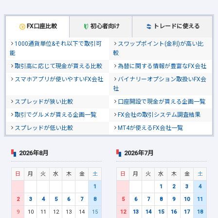
FX口座比較
初心者向け
トレードに使える
1000通貨単位&それ以下で取引可
スワップポイント(金利)が高い比
能
較
取引高に応じて現金が貰える比較
為替に関する情報が豊富なFX会社
スマホアプリが使いやすいFX会社
バイナリーオプション取扱いFX会
社
スプレッドが狭い比較
口座開設で現金が貰える企画一覧
取引でグルメが貰える企画一覧
FX会社の取引システム調査結果
スプレッドが低い比較
MT4が使えるFX会社一覧
2026年8月
2026年7月
日
月
火
水
木
金
土
日
月
火
水
木
金
土
1
1
2
3
4
2
3
4
5
6
7
8
5
6
7
8
9
10
11
9
10
11
12
13
14
15
12
13
14
15
16
17
18