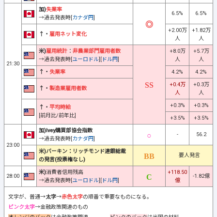
加)
失業率
6.5%
6.5%
→過去発表時[
カナダ円
]
+2.00万
+1.82万
↑・
雇用ネット変化
人
人
米)
雇用統計
：
非農業部門雇用者数
+8.0万
+5.7万
→過去発表時[
ユーロドル
][
ドル円
]
人
人
21:30
↑・
失業率
4.2%
4.2%
+0.4万
+0.3万
↑・
製造業雇用者数
人
人
+0.3%
+0.3%
↑・
平均時給
[前月比/前年比]
+3.5%
+3.5%
加)Ivey購買部協会指数
-
56.2
→過去発表時[
カナダ円
]
23:00
米)バーキン：リッチモンド連銀総裁
要人発言
の発言(投票権なし)
米)
消費者信用残高
+118.50
28:00
-1.82億
→過去発表時[
ユーロドル
][
ドル円
]
億
文字が、普通→
太字
→
赤色太字
の順番で重要なものになる。
ピンク太字
→金融政策関連のもの