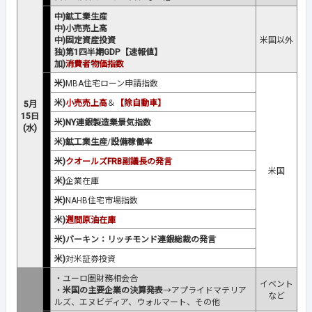
中)鉱工業生産
中)小売売上高
中)固定資産投資
米国以外
独)第1四半期GDP【速報値】
加)
消費者物価指数
米)
MBA住宅ローン申請指数
米)
小売売上高
＆
【除自動車】
5月
15日
米)NY連銀製造業景気指数
(水)
米)鉱工業生産
/
設備稼働率
米)
クオールズFRB副議長の発言
米国
米)
企業在庫
米)
NAHB住宅市場指数
米)
週間原油在庫
米)バーキン：リッチモンド連銀総裁の発言
米)
対米証券投資
・ユーロ圏財務相会合
イベント
・
米国の主要企業の決算発表
→アプライドマテリア
など
ルズ、エヌビディア、ウォルマート、その他