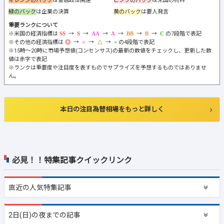
オレンジのバック
は金融政策関連
ピンクのバック
は米国の材料
緑のバック
は企業の決算
黄のバック
は要人発言
重要ランクについて
※米国の経済指標は
→
→
→
→
→
→
の7段階で表記
※その他の経済指標は
→
→
→
の4段階で表記
※15時～20時に市場予想値(コンセンサス)の最新の数値をチェックし、更新した数
値は赤字で表記
※ランクは重要度や注目度を表すものでサプライズを予想するものではありませ
ん。
本日の注目為替相場をもっと詳しく
必見！！特集記事クイックリンク
直近の
人気特集記事
2日(日)の夜までの記事