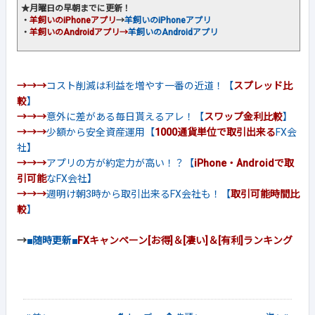
★月曜日の早朝までに更新！
・
羊飼いのiPhoneアプリ
→
羊飼いのiPhoneアプリ
・
羊飼い
のAndroidアプリ
→
羊飼いのAndroidアプリ
→→→
コスト削減は利益を増やす一番の近道！【
スプレッド比
較
】
→→→
意外に差がある毎日貰えるアレ！【
スワップ金利比較
】
→→→
少額から安全資産運用【
1000通貨単位で取引出来る
FX会
社】
→→→
アプリの方が約定力が高い！？【
iPhone・Androidで取
引可能
なFX会社】
→→→
週明け朝3時から取引出来るFX会社も！【
取引可能時間比
較
】
→
■随時更新■
FXキャンペーン[お得]＆[凄い]＆[有利]ランキング