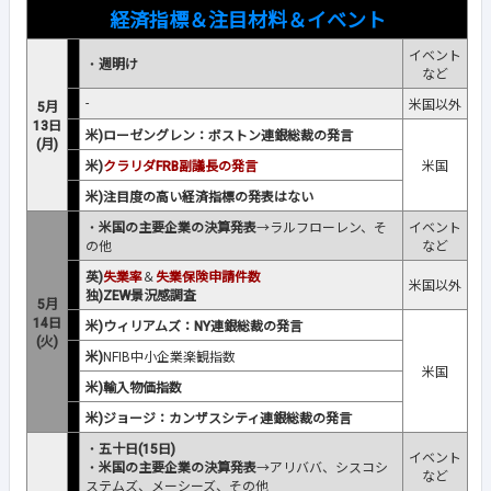
経済指標＆注目材料＆イベント
イベント
・
週明け
など
-
米国以外
5月
13日
米)ローゼングレン：ボストン連銀総裁の発言
(月)
米)
クラリダFRB副議長の発言
米国
米)注目度の高い経済指標の発表はない
・
米国の主要企業の決算発表
→ラルフローレン、そ
イベント
の他
など
英)
失業率
＆
失業保険申請件数
米国以外
独)ZEW景況感調査
5月
14日
米)ウィリアムズ：NY連銀総裁の発言
(火)
米)
NFIB中小企業楽観指数
米国
米)輸入物価指数
米)ジョージ：カンザスシティ連銀総裁の発言
・
五十日(15日)
イベント
・
米国の主要企業の決算発表
→アリババ、シスコシ
など
ステムズ、メーシーズ、その他