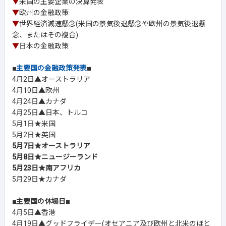
▼
米国の主要企業の決算発表
▼
欧州の金融政策
▼
世界経済減速懸念(米国の景気後退懸念や欧州の景気後退懸
念、またはその複合)
▼
日本の金融政策
■
主要国の金融政策発表
■
4月2日▲オーストラリア
4月10日▲欧州
4月24日▲カナダ
4月25日▲日本、トルコ
5月1日★米国
5月2日★英国
5月7日★オーストラリア
5月8日★ニュージーランド
5月23日★南アフリカ
5月29日★カナダ
■主要国の休場日■
4月5日▲香港
4月19日▲グッドフライデー(オセアニア及び欧州と北米のほと