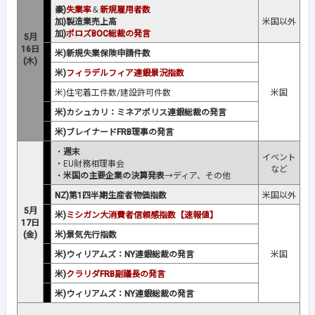
豪)
失業率
＆
新規雇用者数
加)製造業売上高
米国以外
加)
ポロズBOC総裁の発言
5月
16日
米)新規失業保険申請件数
(木)
米)
フィラデルフィア連銀景況指数
米)住宅着工件数
/
建設許可件数
米国
米)カシュカリ：ミネアポリス連銀総裁の発言
米)ブレイナードFRB理事の発言
・
週末
イベント
・EU財務相理事会
など
・
米国の主要企業の決算発表
→ディア、その他
NZ)第1四半期生産者物価指数
米国以外
5月
米)
ミシガン大消費者信頼感指数【速報値】
17日
(金)
米)景気先行指数
米)ウィリアムズ：NY連銀総裁の発言
米国
米)
クラリダFRB副議長の発言
米)ウィリアムズ：NY連銀総裁の発言