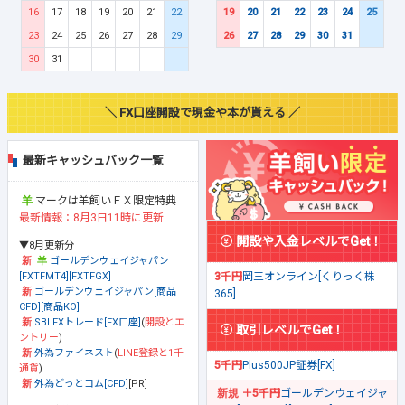
16
17
18
19
20
21
22
19
20
21
22
23
24
25
23
24
25
26
27
28
29
26
27
28
29
30
31
30
31
＼ FX口座開設で現金や本が貰える ／
最新キャッシュバック一覧
マークは羊飼いＦＸ限定特典
最新情報：8月3日11時に更新
開設や入金レベルでGet！
▼8月更新分
ゴールデンウェイジャパン
[FXTFMT4][FXTFGX]
3千円
岡三オンライン[くりっく株
ゴールデンウェイジャパン[商品
365]
CFD][商品KO]
SBI FXトレード[FX口座]
(
開設とエ
取引レベルでGet！
ントリー
)
外為ファイネスト
(
LINE登録と1千
5千円
Plus500JP証券[FX]
通貨
)
外為どっとコム[CFD]
[PR]
＋5千円
ゴールデンウェイジャ