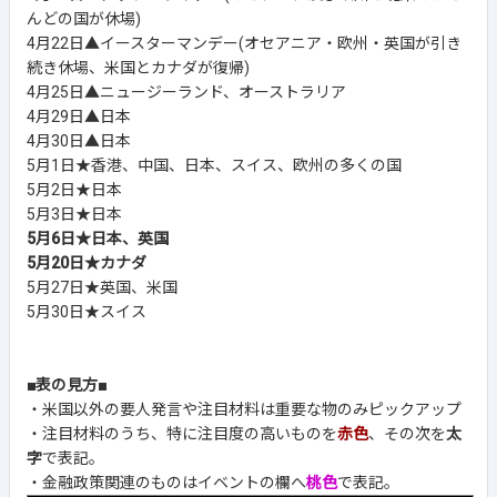
んどの国が休場)
4月22日▲イースターマンデー(オセアニア・欧州・英国が引き
続き休場、米国とカナダが復帰)
4月25日▲ニュージーランド、オーストラリア
4月29日▲日本
4月30日▲日本
5月1日★香港、中国、日本、スイス、欧州の多くの国
5月2日★日本
5月3日★日本
5月6日★日本、英国
5月20日★カナダ
5月27日★英国、米国
5月30日★スイス
■表の見方■
・米国以外の要人発言や注目材料は重要な物のみピックアップ
・注目材料のうち、特に注目度の高いものを
赤色
、その次を
太
字
で表記。
・金融政策関連のものはイベントの欄へ
桃色
で表記。