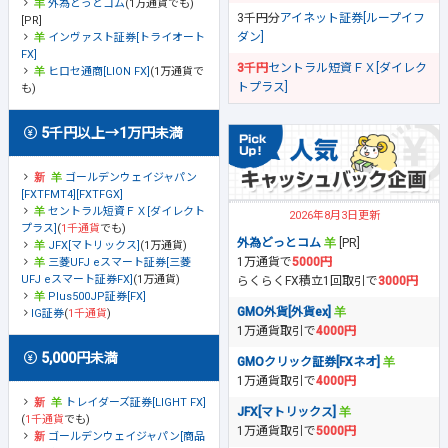
外為どっとコム
(1万通貨でも)
3千円分
アイネット証券[ループイフ
[PR]
ダン]
インヴァスト証券[トライオート
FX]
3千円
セントラル短資ＦＸ[ダイレク
ヒロセ通商[LION FX]
(1万通貨で
トプラス]
も)
5千円以上→1万円未満
ゴールデンウェイジャパン
[FXTFMT4][FXTFGX]
セントラル短資ＦＸ[ダイレクト
2026年8月3日更新
プラス]
(
1千通貨
でも)
外為どっとコム
[PR]
JFX[マトリックス]
(1万通貨)
1万通貨で
5000円
三菱UFJ eスマート証券[三菱
UFJ eスマート証券FX]
(1万通貨)
らくらくFX積立1回取引で
3000円
Plus500JP証券[FX]
GMO外貨[外貨ex]
IG証券
(
1千通貨
)
1万通貨取引で
4000円
5,000円未満
GMOクリック証券[FXネオ]
1万通貨取引で
4000円
トレイダーズ証券[LIGHT FX]
JFX[マトリックス]
(
1千通貨
でも)
1万通貨取引で
5000円
ゴールデンウェイジャパン[商品