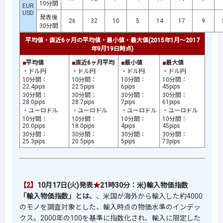
10分間
EUR
USD
発表後
26
32
10
5
14
17
9
30分間
平均値・直近6ヶ月の平均値・最小値・最大値(2015年1月～2017
年9月19日時点)
■
平均値
■
直近6ヶ月平均
■
最小値
■
最大値
・ドル円
・ドル円
・ドル円
・ドル円
10分間：
10分間：
10分間：
10分間：
22.4pips
22.5pips
6pips
45pips
30分間：
30分間：
30分間：
30分間：
28.0pips
28.7pips
7pips
61pips
・ユーロドル
・ユーロドル
・ユーロドル
・ユーロドル
10分間：
10分間：
10分間：
10分間：
20.0pips
18.0pips
4pips
45pips
30分間：
30分間：
30分間：
30分間：
25.3pips
20.5pips
5pips
73pips
【2】
10月17日(火)発表
★
21時30分：
米)輸入物価指数
「輸入物価指数」とは、
、米国が海外から輸入した約4000
のモノを調査対象とした、輸入時点の物価水準のインデッ
クス。2000年の100を基準に指数化され、輸入に限定した