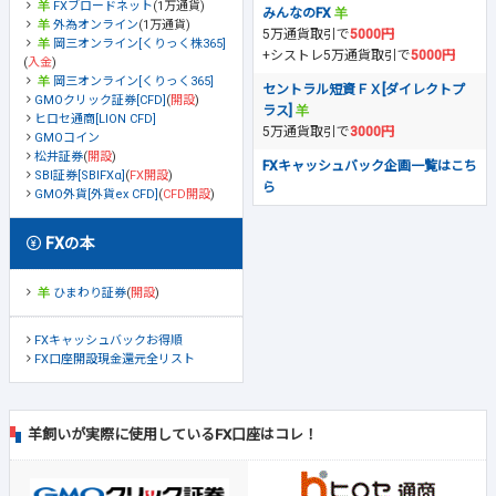
FXブロードネット
(1万通貨)
みんなのFX
外為オンライン
(1万通貨)
5万通貨取引で
5000円
岡三オンライン[くりっく株365]
+シストレ5万通貨取引で
5000円
(
入金
)
岡三オンライン[くりっく365]
セントラル短資ＦＸ[ダイレクトプ
GMOクリック証券[CFD]
(
開設
)
ラス]
ヒロセ通商[LION CFD]
5万通貨取引で
3000円
GMOコイン
松井証券
(
開設
)
FXキャッシュバック企画一覧はこち
SBI証券[SBIFXα]
(
FX開設
)
ら
GMO外貨[外貨ex CFD]
(
CFD開設
)
FXの本
ひまわり証券
(
開設
)
FXキャッシュバックお得順
FX口座開設現金還元全リスト
羊飼いが実際に使用しているFX口座はコレ！