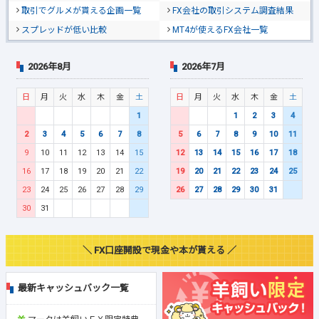
取引でグルメが貰える企画一覧
FX会社の取引システム調査結果
スプレッドが低い比較
MT4が使えるFX会社一覧
2026年8月
2026年7月
日
月
火
水
木
金
土
日
月
火
水
木
金
土
1
1
2
3
4
2
3
4
5
6
7
8
5
6
7
8
9
10
11
9
10
11
12
13
14
15
12
13
14
15
16
17
18
16
17
18
19
20
21
22
19
20
21
22
23
24
25
23
24
25
26
27
28
29
26
27
28
29
30
31
30
31
＼ FX口座開設で現金や本が貰える ／
最新キャッシュバック一覧