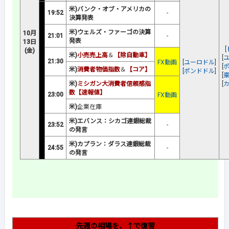
米)バンク・オブ・アメリカの
19:52
-
決算発表
米)ウェルズ・ファーゴの決算
10月
21:01
-
発表
13日
[
(金)
米)
小売売上高
＆
【除自動車】
[
21:30
FX動画
[
ユーロドル
]
[
米)
消費者物価指数
＆
【コア】
[
ポンドドル
]
[
米)
ミシガン大消費者信頼感指
[
数【速報値】
23:00
FX動画
米)
企業在庫
米)エバンス：シカゴ連銀総裁
23:52
-
の発言
米)カプラン：ダラス連銀総裁
24:55
-
の発言
先週の相場を、↑で復習