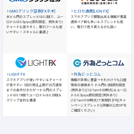
GMOクリック証券[FXネオ]
ヒロセ通商[LION FX]
米ドル円のスプレッドは0.2銭で、ユー
スマホアプリで閲覧出来る情報が豊富
ロドルは0.3pips(原則固定、例外あり)
通貨ペア数も多い＆スプレッドも低
チャートも見やすく、取引ツールも使
い、取引で色々貰えるのも良い
いやすい！スキャルに最適♪
LIGHT FX
外為どっとコム
スマホアプリが使いやすい＆チャート
情報が非常に豊富→それだけでも口座
が見やすい
1回の発注上限が20万通貨
保有の価値あり
ドル円0.2銭原則固定
までの条件付きだが→ドル円のスプレ
(例外あり)(12/1am9:00時点)＆ユーロ
ッドは0.18銭でユーロドルは0.28銭＆
ドル0.3pips原則固定(例外あり)
スワップ金利も優遇
(12/1am9:00時点)で実用的 [PR](キャ
ンペーンスプレッド)(詳細は公式HPを
ご確認ください)