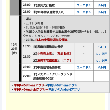
23:00
米)景気先行指数
ユーロドル
ドル円
26:00
米)30年物価連動債入札
ユーロドル
ドル円
・
週末
・
五十日(20日)
・EU首脳会議(19日・20日開催)
・
米国の大手金融機関や主要企業の決算発表
→P＆G、GE、ハネ
ウェル、シュルンベルジェ、その他
・
22日に
日本の衆議院選挙投開票
10月
15:35
-
日)黒田日銀総裁の発言
ドル円
20日
(金)
-
加)
小売売上高
＆
【除自動車】
カナダ円
21:30
-
加)
消費者物価指数
＆
【コア】
カナダ円
23:00
米)中古住宅販売件数
ユーロドル
ドル円
米)メスター：クリーブランド
27:00
-
-
連銀総裁の発言
・
羊飼いのiPhoneアプリ
→
羊飼いのiPhoneアプリ
・
羊飼い
のAndroidアプリ
→
羊飼いのAndroidアプリ