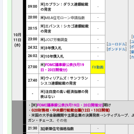
米)カプラン：ダラス連銀総裁
09:00
-
の発言
20:00
-
米)
MBA住宅ローン申請指数
米)エバンス：シカゴ連銀総裁
20:15
-
の発言
10月
[
23:00
-
米)
JOLT労働調査
11日
[
[
ユーロドル
]
(水)
[
24:32
-
米)3年債入札
[
ポンドドル
]
[
26:02
-
米)10年債入札
[
米)
FOMC議事録公表(9月19
27:00
FX動画
日・20日開催分)
米)ウィリアムズ：サンフラン
27:40
-
シスコ連銀総裁の発言
米)注目度の高い経済指標の発
-
-
表はない
・
[米)
FOMC議事録公表(9月19日・20日開催分)
]明け
・
G20財務相・中央銀行総裁会議(12日・13日開催)
・
米国の大手金融機関や主要企業の決算発表
→
シティグループ
、
ガン・チェース
、その他
21:30
-
加)新築住宅価格指数