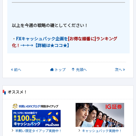
以上を今週の戦略の礎としてください！
・
FXキャッシュバック企画を
[お得な順番に]ランキング
化！
→→→【詳細は★ココ★】
前
へ
トップ
先頭へ
次
へ
オススメ！
羊飼い限定タイアップ実施中！
キャッシュバック実施中！