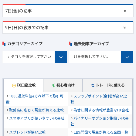
7日(金)の記事
9日(日)の夜までの記事
カテゴリアーカイブ
過去記事アーカイブ
FX口座比較
初心者向け
トレードに使える
1000通貨単位&それ以下で取引可
スワップポイント(金利)が高い比
能
較
取引高に応じて現金が貰える比較
為替に関する情報が豊富なFX会社
スマホアプリが使いやすいFX会社
バイナリーオプション取扱いFX会
社
スプレッドが狭い比較
口座開設で現金が貰える企画一覧