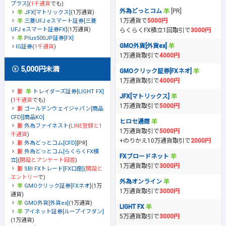
プラス]
(
1千通貨
でも)
外為どっとコム
[PR]
JFX[マトリックス]
(1万通貨)
1万通貨で
5000円
三菱UFJ eスマート証券[三菱
UFJ eスマート証券FX]
(1万通貨)
らくらくFX積立1回取引で
3000円
Plus500JP証券[FX]
GMO外貨[外貨ex]
IG証券
(
1千通貨
)
1万通貨取引で
4000円
5,000円未満
GMOクリック証券[FXネオ]
1万通貨取引で
4000円
トレイダーズ証券[LIGHT FX]
JFX[マトリックス]
(
1千通貨
でも)
1万通貨取引で
5000円
ゴールデンウェイジャパン[商品
CFD][商品KO]
ヒロセ通商
外為ファイネスト
(
LINE登録と1
1万通貨取引で
5000円
千通貨
)
+のりかえ10万通貨取引で
2000円
外為どっとコム[CFD]
[PR]
外為どっとコム[らくらくFX積
FXブロードネット
立]
(
開設とアンケート回答
)
1万通貨取引で
3000円
SBI FXトレード[FX口座]
(
開設と
エントリー
で)
外為オンライン
GMOクリック証券[FXネオ]
(1万
1万通貨取引で
3000円
通貨)
GMO外貨[外貨ex]
(1万通貨)
LIGHT FX
アイネット証券[ループイフダン]
5万通貨取引で
3000円
(1万通貨)