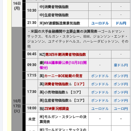
16日
-
-
中)消費者物価指数
(月)
10:30
-
-
中)生産者物価指数
21:30
米)NY連銀製造業景気指数
ユーロドル
ドル円
・
米国の大手金融機関や主要企業の決算発表
→ゴールドマン・
サックス、モルガン・スタンレー、IBM、ジョンソン・エンド・
ジョンソン、ユナイテッドヘルス、ハーレーダビットソン、その
他
06:45
-
-
NZ)
第3四半期消費者物価指数
豪)
RBA議事録公表(10月3日開
09:30
-
豪ドル円
催分)
17:15
英)
カーニーBOE総裁の発言
ポンドドル
ポンド円
英)
消費者物価指数
＆
【コア】
ポンドドル
ポンド円
17:30
英)小売物価指数
＆
【コア】
ポンドドル
ポンド円
英)生産者物価指数
＆
【コア】
ポンドドル
ポンド円
10月
17日
18:00
独)
ZEW景況感調査
ユーロドル
ユーロ円
(火)
米)モルガン・スタンレーの決
-
-
未定
算発表
米)ゴールドマン・サックスの