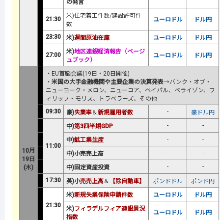
の発言
米)住宅着工件数
/
建設許可件
21:30
ユーロドル
ドル円
数
23:30
米)
週間原油在庫
ユーロドル
ドル円
米)
地区連銀経済報告（ベージ
27:00
ユーロドル
ドル円
ュブック）
・EU首脳会議(19日・20日開催)
・
米国の大手金融機関や主要企業の決算発表
→バンク・オブ・
ニューヨーク・メロン、ニューコア、ペイパル、ベライゾン、フ
ィリップ・モリス、トラベラーズ、その他
09:30
-
豪)
失業率
＆
新規雇用者数
豪ドル円
-
-
中)
第3四半期GDP
-
-
中)
鉱工業生産
11:00
10月
-
-
中)小売売上高
19日
-
-
(木)
中)固定資産投資
17:30
英)
小売売上高
＆
【除自動車】
ポンドドル
ポンド円
米)
新規失業保険申請件数
ユーロドル
ドル円
21:30
米)
フィラデルフィア連銀景況
ユーロドル
ドル円
指数