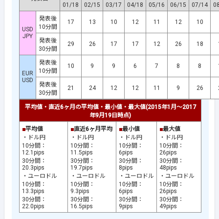
01/18
02/15
03/17
04/18
05/16
06/15
07/14
0
発表後
17
13
10
12
11
12
10
10分間
USD
JPY
発表後
29
26
17
17
12
26
18
30分間
発表後
10
9
9
6
7
8
8
10分間
EUR
USD
発表後
21
24
12
12
11
9
26
30分間
平均値・直近6ヶ月の平均値・最小値・最大値(2015年1月～2017
年9月19日時点)
■
平均値
■
直近6ヶ月平均
■
最小値
■
最大値
・ドル円
・ドル円
・ドル円
・ドル円
10分間：
10分間：
10分間：
10分間：
12.1pips
11.5pips
6pips
26pips
30分間：
30分間：
30分間：
30分間：
20.3pips
19.7pips
8pips
48pips
・ユーロドル
・ユーロドル
・ユーロドル
・ユーロドル
10分間：
10分間：
10分間：
10分間：
13.3pips
9.3pips
6pips
26pips
30分間：
30分間：
30分間：
30分間：
22.0pips
16.5pips
9pips
49pips