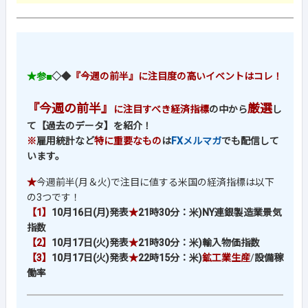
★参■
◇◆
『今週の前半』に注目度の高いイベントはコレ！
『今週の前半』
厳選
に注目すべき経済指標
の中から
し
て【過去のデータ】を紹介！
※
雇用統計など
特に重要なもの
は
FXメルマガ
でも配信して
います。
★
今週前半(月＆火)で注目に値する米国の経済指標は以下
の3つです！
【1】
10月16日(月)発表
★
21時30分：
米)NY連銀製造業景気
指数
【2】
10月17日(火)発表
★
21時30分：
米)輸入物価指数
【3】
10月17日(火)発表
★
22時15分：
米)
鉱工業生産
/
設備稼
働率