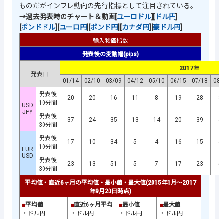
ものだがインフレ動向の先行指標として注目されている。
→過去発表時のチャート＆動画[
ユーロドル
][
ドル円
]
[
ポンドドル
][
ユーロ円
][
ポンド円
][
カナダ円
][
豪ドル円
]
輸入物価指数
発表後の変動幅(pips)
2017年
発表日
01/14
02/10
03/09
04/12
05/10
06/15
07/18
0
発表後
20
20
16
11
8
19
28
10分間
USD
JPY
発表後
37
24
35
13
14
20
39
30分間
発表後
17
10
34
5
4
16
15
10分間
EUR
USD
発表後
23
13
51
5
7
17
23
30分間
平均値・直近6ヶ月の平均値・最小値・最大値(2015年1月～2017
年9月20日時点)
■
平均値
■
直近6ヶ月平均
■
最小値
■
最大値
・ドル円
・ドル円
・ドル円
・ドル円