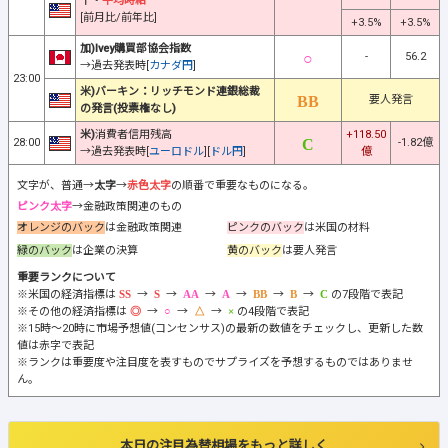
↑・
平均時給
[前月比/前年比]
+3.5%
+3.5%
加)Ivey購買部協会指数
-
56.2
→過去発表時[
カナダ円
]
23:00
米)バーキン：リッチモンド連銀総裁
要人発言
の発言(投票権なし)
米)
消費者信用残高
+118.50
28:00
-1.82億
→過去発表時[
ユーロドル
][
ドル円
]
億
文字が、普通→
太字
→
赤色太字
の順番で重要なものになる。
ピンク太字
→金融政策関連のもの
オレンジのバック
は金融政策関連
ピンクのバック
は米国の材料
緑のバック
は企業の決算
黄のバック
は要人発言
重要ランクについて
※米国の経済指標は
→
→
→
→
→
→
の7段階で表記
※その他の経済指標は
→
→
→
の4段階で表記
※15時～20時に市場予想値(コンセンサス)の最新の数値をチェックし、更新した数
値は赤字で表記
※ランクは重要度や注目度を表すものでサプライズを予想するものではありませ
ん。
本日の注目為替相場をもっと詳しく