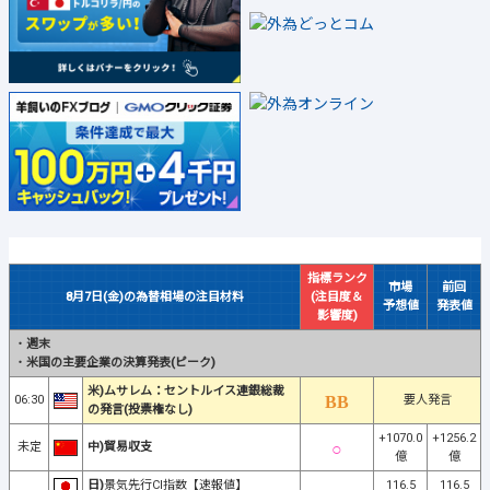
指標ランク
市場
前回
8月7日(金)の為替相場の注目材料
(注目度＆
予想値
発表値
影響度)
・
週末
・
米国の主要企業の決算発表(ピーク)
米)ムサレム：セントルイス連銀総裁
06:30
要人発言
の発言(投票権なし)
+1070.0
+1256.2
未定
中)貿易収支
億
億
日)
景気先行CI指数【速報値】
116.5
116.5