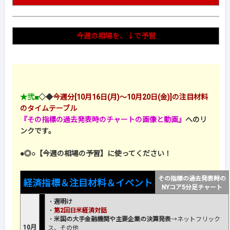
今週の相場を、↓で予習
★弐■
◇◆
今週分[10月16日(月)～10月20日(金)]の注目材料
のタイムテーブル
『その指標の過去発表時のチャートの画像と動画』
へのリ
ンクです。
●◎○【今週の相場の予習】に使ってください！
その指標の過去発表時の
経済指標＆注目材料＆イベント
NYコア5分足チャート
・
週明け
・
第2回日米経済対話
・
米国の大手金融機関や主要企業の決算発表
→ネットフリック
10月
ス、その他