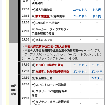
-
-
未定
決算発表
21:30
米)輸入物価指数
ユーロドル
ドル円
22:15
米)
鉱工業生産
/
設備稼働率
ユーロドル
ドル円
23:00
-
-
米)
NAHB住宅市場指数
米)ハーカー：フィラデルフィ
26:00
-
-
ア連銀総裁の発言
29:00
-
-
米)
対米証券投資
・
中国共産党第19回全国代表大会開幕
・
米国の大手金融機関や主要企業の決算発表
→イーベイ、アル
コア、アメリカン・エキスプレス、ノーザン・トラスト、USバ
ンコープ、アボットラボラトリーズ、その他
17:10
欧)
ドラギECB総裁の発言
ユーロドル
ユーロ円
17:30
英)
失業率
＆
失業保険申請件数
ポンドドル
ポンド円
21:30
-
加)製造業売上高
カナダ円
20:00
-
-
米)
MBA住宅ローン申請指数
10月
18日
米)ダドリー：NY連銀総裁の
-
-
(水)
発言
21:00
米)カプラン：ダラス連銀総裁
-
-