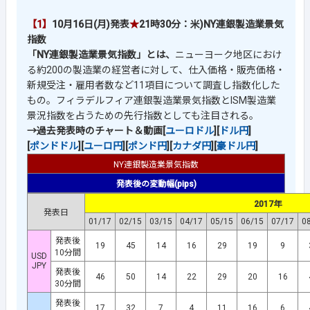
【1】
10月16日(月)発表
★
21時30分：
米)NY連銀製造業景気
指数
「NY連銀製造業景気指数」とは、
ニューヨーク地区におけ
る約200の製造業の経営者に対して、仕入価格・販売価格・
新規受注・雇用者数など11項目について調査し指数化した
もの。フィラデルフィア連銀製造業景気指数とISM製造業
景況指数を占うための先行指数としても注目される。
→過去発表時のチャート＆動画[
ユーロドル
][
ドル円
]
[
ポンドドル
][
ユーロ円
][
ポンド円
][
カナダ円
][
豪ドル円
]
NY連銀製造業景気指数
発表後の変動幅(pips)
2017年
発表日
01/17
02/15
03/15
04/17
05/15
06/15
07/17
0
発表後
19
45
14
16
29
19
9
10分間
USD
JPY
発表後
46
50
14
22
29
20
16
30分間
発表後
17
32
7
4
11
16
6