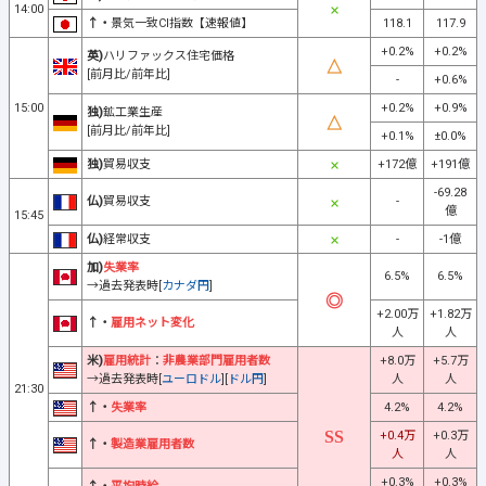
14:00
↑・
景気一致CI指数【速報値】
118.1
117.9
+0.2%
+0.2%
英)
ハリファックス住宅価格
[前月比/前年比]
-
+0.6%
15:00
+0.2%
+0.9%
独)
鉱工業生産
[前月比/前年比]
+0.1%
±0.0%
独)
貿易収支
+172億
+191億
-69.28
仏)
貿易収支
-
億
15:45
仏)
経常収支
-
-1億
加)
失業率
6.5%
6.5%
→過去発表時[
カナダ円
]
+2.00万
+1.82万
↑・
雇用ネット変化
人
人
米)
雇用統計
：
非農業部門雇用者数
+8.0万
+5.7万
→過去発表時[
ユーロドル
][
ドル円
]
人
人
21:30
↑・
失業率
4.2%
4.2%
+0.4万
+0.3万
↑・
製造業雇用者数
人
人
+0.3%
+0.3%