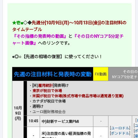
★壱■
◇◆
先週分[10月9日(月)～10月13日(金)]の注目材料の
タイムテーブル
『その指標の発表時の動画』
と
『その日のNYコア5分足チ
ャート画像』
へのリンクです。
●◎○【先週の相場の復習】に使ってください！
その日の
先週の注目材料と発表時の変動
FX動画
NYコア5分足
・
[米)
雇用統計
]発表明け
・
東京が祝日で休場
・
米国が祝日で休場(株式市場や商品市場は通常通り営業)
・
カナダが祝日で休場
・
週明け
10月
・ユーロ圏財務相会合
9日
(月)
[
10:45
-
中)財新サービス業PMI
[
[
ユーロドル
]
[
[
ポンドドル
]
米)注目度の高い経済指標の発
-
-
[