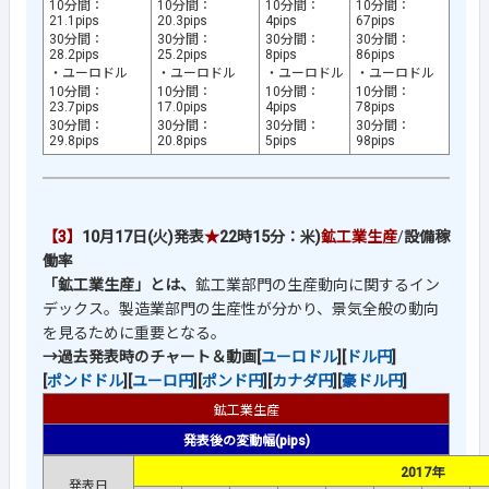
10分間：
10分間：
10分間：
10分間：
21.1pips
20.3pips
4pips
67pips
30分間：
30分間：
30分間：
30分間：
28.2pips
25.2pips
8pips
86pips
・ユーロドル
・ユーロドル
・ユーロドル
・ユーロドル
10分間：
10分間：
10分間：
10分間：
23.7pips
17.0pips
4pips
78pips
30分間：
30分間：
30分間：
30分間：
29.8pips
20.8pips
5pips
98pips
【3】
10月17日(火)発表
★
22時15分：
米)
鉱工業生産
/
設備稼
働率
「鉱工業生産」とは、
鉱工業部門の生産動向に関するイン
デックス。製造業部門の生産性が分かり、景気全般の動向
を見るために重要となる。
→過去発表時のチャート＆動画[
ユーロドル
][
ドル円
]
[
ポンドドル
][
ユーロ円
][
ポンド円
][
カナダ円
][
豪ドル円
]
鉱工業生産
発表後の変動幅(pips)
2017年
発表日