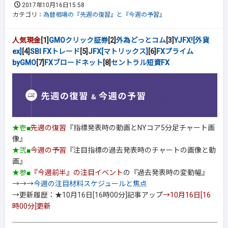
2017年10月16日15:58
カテゴリ：
為替相場の『先週の復習』と『今週の予習』
人気現金
[1]
GMOクリック証券
[2]
外為どっとコム
[3]
YJFX![外貨
ex]
[4]
SBI FXトレード
[5]
JFX[マトリックス]
[6]
FXプライム
byGMO
[7]
FXブロードネット
[8]
セントラル短資FX
★壱■
先週の復習
『指標発表時の動画とNYコア5分足チャート画
像』
★弐■
今週の予習
『注目指標の過去発表時のチャートの画像と動
画』
★参■
『今週前半』の注目イベント
の『過去発表時の変動幅』
→→→
今週の注目材料スケジュールと焦点
→更新履歴：★10月16日[16時00分]記事アップ
→10月16日[16
時00分]更新