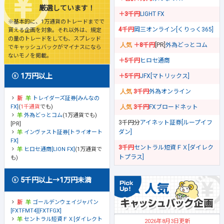
厳選しています！
＋3千円
LIGHT FX
※基本的に、1万通貨のトレードまでで
4千円
岡三オンライン[くりっく365]
貰える企画を対象。それ以外は、規定
の量のトレードをしても、スプレッド
＋8千円
[PR]
外為どっとコム
でキャッシュバックがマイナスになら
ないモノを掲載。
＋5千円
ヒロセ通商
1万円以上
＋5千円
JFX[マトリックス]
3千円
外為オンライン
トレイダーズ証券[みんなの
FX]
(
1千通貨
でも)
3千円
FXブロードネット
外為どっとコム
(1万通貨でも)
3千円分
アイネット証券[ループイフ
[PR]
ダン]
インヴァスト証券[トライオート
FX]
3千円
セントラル短資ＦＸ[ダイレク
ヒロセ通商[LION FX]
(1万通貨で
トプラス]
も)
5千円以上→1万円未満
ゴールデンウェイジャパン
[FXTFMT4][FXTFGX]
セントラル短資ＦＸ[ダイレクト
2026年8月3日更新