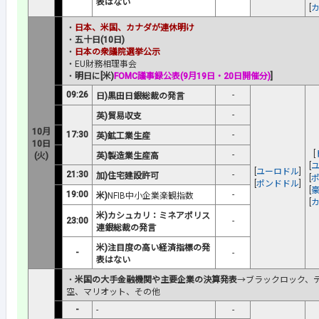
表はない
[
・
日本、米国、カナダが連休明け
・
五十日(10日)
・
日本の衆議院選挙公示
・EU財務相理事会
・
明日に[米)
FOMC議事録公表(9月19日・20日開催分)
]
09:26
-
日)黒田日銀総裁の発言
-
英)貿易収支
10月
17:30
-
英)鉱工業生産
10日
[
-
(火)
英)
製造業生産高
[
[
ユーロドル
]
21:30
-
加)住宅建設許可
[
[
ポンドドル
]
[
19:00
-
米)
NFIB中小企業楽観指数
[
米)カシュカリ：ミネアポリス
23:00
-
連銀総裁の発言
米)注目度の高い経済指標の発
-
-
表はない
・
米国の大手金融機関や主要企業の決算発表
→ブラックロック、
空、マリオット、その他
-
-
-