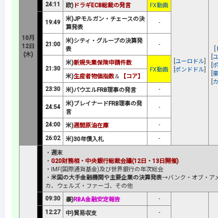
24:11
欧)
ドラギECB総裁の発言
FX動画
米)JPモルガン・チェースの決
19:49
-
算発表
10月
米)シティ・グループの決算発
21:00
-
12日
[
表
(木)
[
[
ユーロドル
]
米)
新規失業保険申請件数
[
21:30
FX動画
[
ポンドドル
]
[
米)
生産者物価指数
＆
【コア】
[
23:30
-
米)パウエルFRB理事の発言
米)ブレイナードFRB理事の発
24:54
-
言
24:00
-
米)
週間原油在庫
26:02
-
米)30年債入札
・
週末
・
G20財務相・中央銀行総裁会議(12日・13日開催)
・IMF(国際通貨基金)及び世界銀行の年次総会
・
米国の大手金融機関や主要企業の決算発表
→バンク・オブ・ア
カ、ウェルズ・ファーゴ、その他
09:30
-
豪)
RBA金融安定報告
12:27
-
中)貿易収支