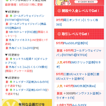
マークは羊飼いＦＸ限定特典
最新情報：8月3日11時に更新
開設や入金レベルでGet！
▼8月更新分
ゴールデンウェイジャパン
[FXTFMT4][FXTFGX]
3千円
岡三オンライン[くりっく株
ゴールデンウェイジャパン[商品
365]
CFD][商品KO]
SBI FXトレード[FX口座]
(
開設とエ
取引レベルでGet！
ントリー
)
外為ファイネスト
(
LINE登録と1千
5千円
Plus500JP証券[FX]
通貨
)
外為どっとコム[CFD]
[PR]
＋5千円
ゴールデンウェイジャ
▼7月更新分
パン[FXTFMT4][FXTFGX]
セントラル短資ＦＸ[ダイレク
4千円
GMOクリック証券[FXネ
トプラス]
オ]
外為どっとコム[らくらくFX積立]
(
開設とアンケート回答
)
5千円
三菱UFJ eスマート証券[三菱
▼6月更新分
UFJ eスマート証券FX]
トレイダーズ証券[みんなのFX]
(
1千通貨
でも)
＋4千円
GMO外貨[外貨ex]
トレイダーズ証券[LIGHT FX]
(
1
＋3000円
インヴァスト証券[ト
千通貨
でも)
ライオートFX]
有利な企画だけを
＋合計1万円
みんなのFX