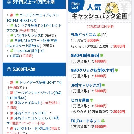
5千円以上→1万円未満
ゴールデンウェイジャパン
[FXTFMT4][FXTFGX]
セントラル短資ＦＸ[ダイレクト
2026年8月3日更新
プラス]
(
1千通貨
でも)
外為どっとコム
[PR]
JFX[マトリックス]
(1万通貨)
1万通貨で
5000円
三菱UFJ eスマート証券[三菱
UFJ eスマート証券FX]
(1万通貨)
らくらくFX積立1回取引で
3000円
Plus500JP証券[FX]
GMO外貨[外貨ex]
IG証券
(
1千通貨
)
1万通貨取引で
4000円
5,000円未満
GMOクリック証券[FXネオ]
1万通貨取引で
4000円
トレイダーズ証券[LIGHT FX]
JFX[マトリックス]
(
1千通貨
でも)
1万通貨取引で
5000円
ゴールデンウェイジャパン[商品
CFD][商品KO]
ヒロセ通商
外為ファイネスト
(
LINE登録と1
1万通貨取引で
5000円
千通貨
)
+のりかえ10万通貨取引で
2000円
外為どっとコム[CFD]
[PR]
外為どっとコム[らくらくFX積
FXブロードネット
立]
(
開設とアンケート回答
)
1万通貨取引で
3000円
SBI FXトレード[FX口座]
(
開設と
エントリー
で)