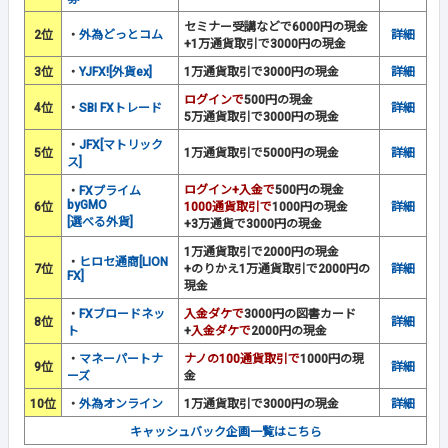
セミナー受講などで6000円の現金
2位
・
外為どっとコム
詳細
+1万通貨取引で3000円の現金
3位
・
YJFX![外貨ex]
1万通貨取引で3000円の現金
詳細
ログインで
500円の現金
4位
・
SBI FXトレード
詳細
5万通貨取引で3000円の現金
・
JFX[マトリック
5位
1万通貨取引で5000円の現金
詳細
ス]
ログイン+入金で
500円の現金
・
FXプライム
byGMO
6位
1000通貨取引で
1000円の現金
詳細
[選べる外貨]
+3万通貨で3000円の現金
1万通貨取引で2000円の現金
・
ヒロセ通商[LION
7位
+のりかえ1万通貨取引で2000円の
詳細
FX]
現金
・
FXブロードネッ
入金ダケで
3000円の図書カード
8位
詳細
ト
+
入金ダケで
2000円の現金
・
マネーパートナ
ナノの100通貨取引で
1000円の現
9位
詳細
ーズ
金
10位
・
外為オンライン
1万通貨取引で3000円の現金
詳細
キャッシュバック企画一覧はこちら