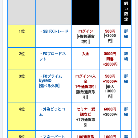
飼
い
限
定
1位
・
SBI FXトレード
ログイン
500円
詳
[+3000
[+複数通貨
細
円]
取引]
2位
・
FXブロードネ
入金
3000円
詳
ット
図書
細
+2000円
3位
・
FXプライム
ログイン
+
入
500円
詳
byGMO
金
+1000円
細
[選べる外貨]
1千通貨取引
[最大
13000
[複数通貨取
円]
引]
4位
・
外為どっとコ
セミナー受
6000円
詳
ム
講など
+3000円
細
+1万通貨取
引
5位
・
マネーパート
100通貨取
1000円
詳