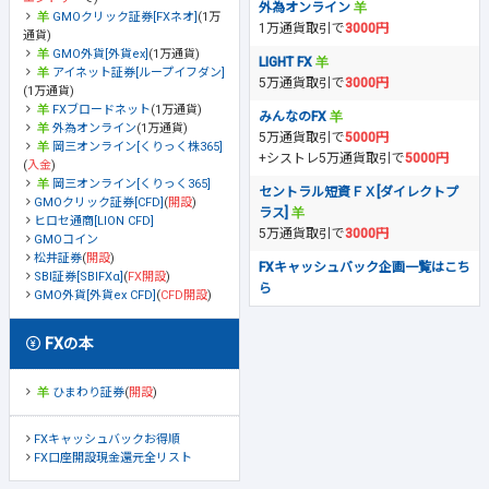
外為オンライン
GMOクリック証券[FXネオ]
(1万
1万通貨取引で
3000円
通貨)
GMO外貨[外貨ex]
(1万通貨)
LIGHT FX
アイネット証券[ループイフダン]
5万通貨取引で
3000円
(1万通貨)
FXブロードネット
(1万通貨)
みんなのFX
外為オンライン
(1万通貨)
5万通貨取引で
5000円
岡三オンライン[くりっく株365]
+シストレ5万通貨取引で
5000円
(
入金
)
岡三オンライン[くりっく365]
セントラル短資ＦＸ[ダイレクトプ
GMOクリック証券[CFD]
(
開設
)
ラス]
ヒロセ通商[LION CFD]
5万通貨取引で
3000円
GMOコイン
松井証券
(
開設
)
FXキャッシュバック企画一覧はこち
SBI証券[SBIFXα]
(
FX開設
)
ら
GMO外貨[外貨ex CFD]
(
CFD開設
)
FXの本
ひまわり証券
(
開設
)
FXキャッシュバックお得順
FX口座開設現金還元全リスト