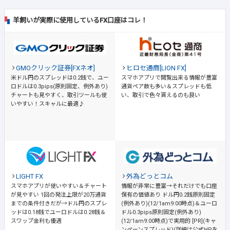
羊飼いが実際に使用しているFX口座はコレ！
GMOクリック証券[FXネオ]
ヒロセ通商[LION FX]
米ドル円のスプレッドは0.2銭で、ユー
スマホアプリで閲覧出来る情報が豊富
ロドルは0.3pips(原則固定、例外あり)
通貨ペア数も多い＆スプレッドも低
チャートも見やすく、取引ツールも使
い、取引で色々貰えるのも良い
いやすい！スキャルに最適♪
LIGHT FX
外為どっとコム
スマホアプリが使いやすい＆チャート
情報が非常に豊富→それだけでも口座
が見やすい
1回の発注上限が20万通貨
保有の価値あり
ドル円0.2銭原則固定
までの条件付きだが→ドル円のスプレ
(例外あり)(12/1am9:00時点)＆ユーロ
ッドは0.18銭でユーロドルは0.28銭＆
ドル0.3pips原則固定(例外あり)
スワップ金利も優遇
(12/1am9:00時点)で実用的 [PR](キャ
ンペーンスプレッド)(詳細は公式HPを