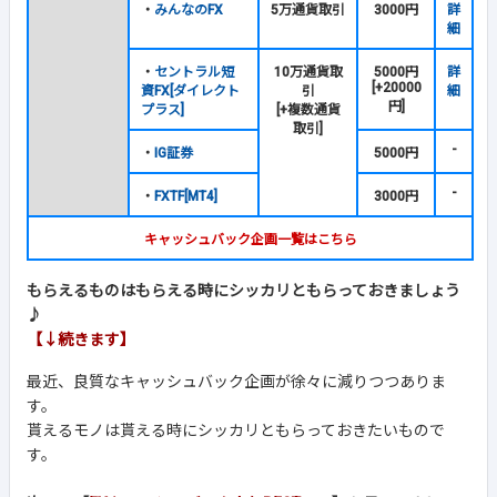
・
みんなのFX
5万通貨取引
3000円
詳
細
・
セントラル短
10万通貨取
5000円
詳
[+20000
資FX[ダイレクト
引
細
円]
プラス]
[+複数通貨
取引]
-
・
IG証券
5000円
-
・
FXTF[MT4]
3000円
キャッシュバック企画一覧はこちら
もらえるものはもらえる時にシッカリともらっておきましょう
♪
【↓続きます】
最近、良質なキャッシュバック企画が徐々に減りつつありま
す。
貰えるモノは貰える時にシッカリともらっておきたいもので
す。