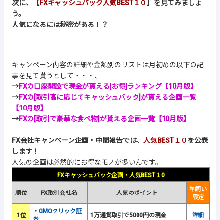
次に、【
FXキャッシュバック人気BEST１０
】を見てみましょ
う。
人気になるには秘密がある！？
キャンペーン内容の詳細や金額別のリストは月初めの以下の記
事を見て貰うとして・・・、
→
FXの口座開設で現金が貰える[お得]ランキング【10月版】
→
FXの[取引高に応じてキャッシュバック]が貰える企画一覧
【10月版】
→
FXの[取引で豪華な食べ物]が貰える企画一覧【10月版】
FX会社キャンペーン企画・中間報告では、
人気BEST１０
を公表
します！
人気の企画は必然的にお得なモノが多いんです。
FXキャッシュバック企画・人気BEST１0
羊飼い
順位
FX取引会社名
人気のポイント
限定
・
GMOクリック証
1位
1万通貨取引で5000円の現金
詳細
券