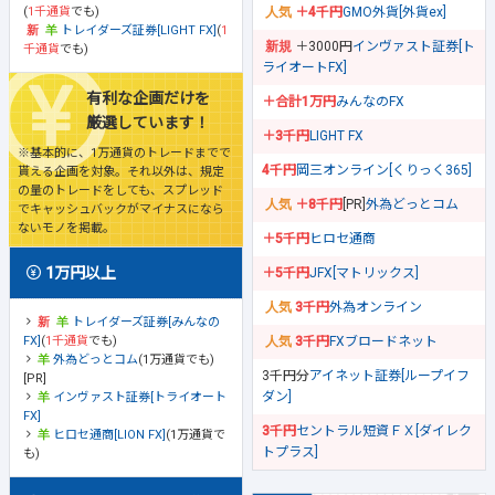
(
1千通貨
でも)
＋4千円
GMO外貨[外貨ex]
トレイダーズ証券[LIGHT FX]
(
1
＋3000円
インヴァスト証券[ト
千通貨
でも)
ライオートFX]
有利な企画だけを
＋合計1万円
みんなのFX
厳選しています！
＋3千円
LIGHT FX
※基本的に、1万通貨のトレードまでで
4千円
岡三オンライン[くりっく365]
貰える企画を対象。それ以外は、規定
の量のトレードをしても、スプレッド
＋8千円
[PR]
外為どっとコム
でキャッシュバックがマイナスになら
ないモノを掲載。
＋5千円
ヒロセ通商
1万円以上
＋5千円
JFX[マトリックス]
3千円
外為オンライン
トレイダーズ証券[みんなの
FX]
(
1千通貨
でも)
3千円
FXブロードネット
外為どっとコム
(1万通貨でも)
3千円分
アイネット証券[ループイフ
[PR]
ダン]
インヴァスト証券[トライオート
FX]
3千円
セントラル短資ＦＸ[ダイレク
ヒロセ通商[LION FX]
(1万通貨で
トプラス]
も)