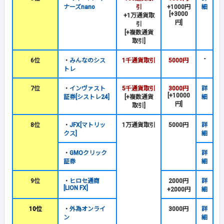
ナーズnano
引
+1000円
細
[+3000
+1万通貨取
円]
引
[+複数通貨
取引]
-
6位
・
みんなのシス
1千通貨取引
5000円
トレ
7位
・
インヴァスト
5千通貨取引
3000円
詳
[+10000
証券[シストレ24]
[+複数通貨
細
円]
取引]
8位
・
JFX[マトリッ
1万通貨取引
5000円
詳
クス]
細
・
GMOクリック
詳
証券
細
9位
・
ヒロセ通商
2000円
詳
[LION FX]
+2000円
細
10位
・
外為オンライ
3000円
詳
ン
細