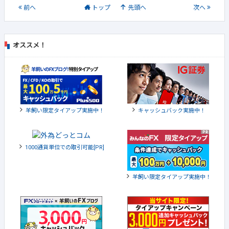
前
へ
トップ
先頭へ
次
へ
オススメ！
羊飼い限定タイアップ実施中！
キャッシュバック実施中！
1000通貨単位での取引可能[PR]
羊飼い限定タイアップ実施中！