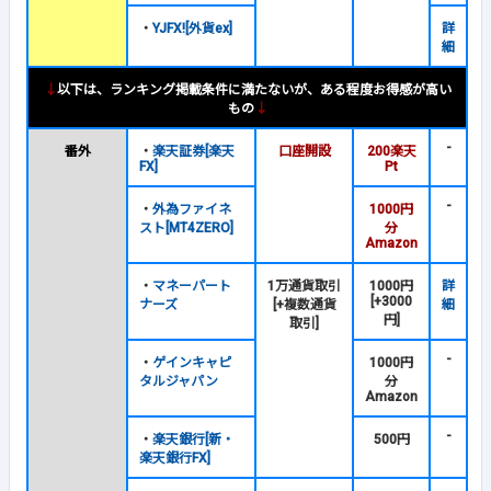
・
YJFX![外貨ex]
詳
細
↓
以下は、ランキング掲載条件に満たないが、ある程度お得感が高い
もの
↓
-
番外
・
楽天証券[楽天
口座開設
200楽天
FX]
Pt
-
・
外為ファイネ
1000円
スト[MT4ZERO]
分
Amazon
・
マネーパート
1万通貨取引
1000円
詳
[+3000
ナーズ
[+複数通貨
細
円]
取引]
-
・
ゲインキャピ
1000円
タルジャパン
分
Amazon
-
・
楽天銀行[新・
500円
楽天銀行FX]