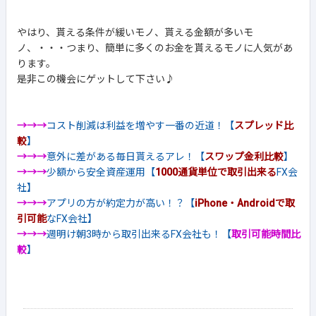
やはり、貰える条件が緩いモノ、貰える金額が多いモ
ノ、・・・つまり、簡単に多くのお金を貰えるモノに人気があ
ります。
是非この機会にゲットして下さい♪
→→→
コスト削減は利益を増やす一番の近道！【
スプレッド比
較
】
→→→
意外に差がある毎日貰えるアレ！【
スワップ金利比較
】
→→→
少額から安全資産運用【
1000通貨単位で取引出来る
FX会
社】
→→→
アプリの方が約定力が高い！？【
iPhone・Androidで取
引可能
なFX会社】
→→→
週明け朝3時から取引出来るFX会社も！【
取引可能時間比
較
】