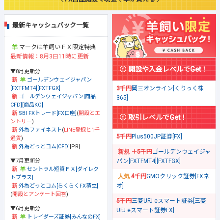
最新キャッシュバック一覧
マークは羊飼いＦＸ限定特典
最新情報：8月3日11時に更新
開設や入金レベルでGet！
▼8月更新分
ゴールデンウェイジャパン
[FXTFMT4][FXTFGX]
3千円
岡三オンライン[くりっく株
ゴールデンウェイジャパン[商品
365]
CFD][商品KO]
SBI FXトレード[FX口座]
(
開設とエ
取引レベルでGet！
ントリー
)
外為ファイネスト
(
LINE登録と1千
5千円
Plus500JP証券[FX]
通貨
)
外為どっとコム[CFD]
[PR]
＋5千円
ゴールデンウェイジャ
▼7月更新分
パン[FXTFMT4][FXTFGX]
セントラル短資ＦＸ[ダイレク
4千円
GMOクリック証券[FXネ
トプラス]
オ]
外為どっとコム[らくらくFX積立]
(
開設とアンケート回答
)
5千円
三菱UFJ eスマート証券[三菱
▼6月更新分
UFJ eスマート証券FX]
トレイダーズ証券[みんなのFX]