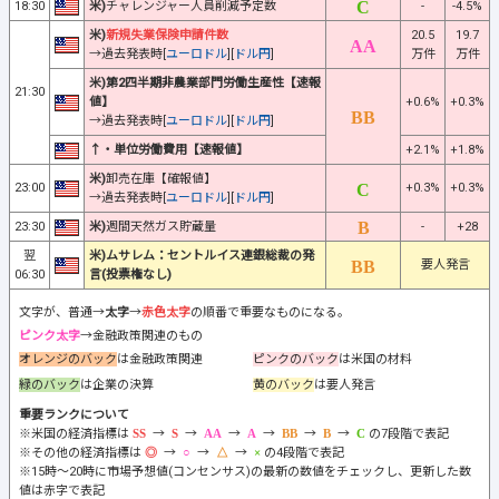
18:30
米)
チャレンジャー人員削減予定数
-
-4.5%
米)
新規失業保険申請件数
20.5
19.7
→過去発表時[
ユーロドル
][
ドル円
]
万件
万件
米)第2四半期非農業部門労働生産性【速報
21:30
値】
+0.6%
+0.3%
→過去発表時[
ユーロドル
][
ドル円
]
↑・単位労働費用【速報値】
+2.1%
+1.8%
米)
卸売在庫【確報値】
23:00
+0.3%
+0.3%
→過去発表時[
ユーロドル
][
ドル円
]
23:30
米)
週間天然ガス貯蔵量
-
+28
翌
米)ムサレム：セントルイス連銀総裁の発
要人発言
06:30
言(投票権なし)
文字が、普通→
太字
→
赤色太字
の順番で重要なものになる。
ピンク太字
→金融政策関連のもの
オレンジのバック
は金融政策関連
ピンクのバック
は米国の材料
緑のバック
は企業の決算
黄のバック
は要人発言
重要ランクについて
※米国の経済指標は
→
→
→
→
→
→
の7段階で表記
※その他の経済指標は
→
→
→
の4段階で表記
※15時～20時に市場予想値(コンセンサス)の最新の数値をチェックし、更新した数
値は赤字で表記