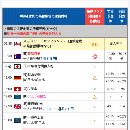
指標ランク
市場
前回
8月6日(木)の為替相場の注目材料
(注目度＆
予想
発表
影響度)
値
値
・
米国の主要企業の決算発表(ピーク)
※
明日→米国の雇用統計の発表を控える
米)デイリー：サンフランシスコ連銀総裁
09:35
要人発言
の発言(投票権なし)
豪)
貿易収支
-10.80
-30.18
10:30
→過去発表時[
豪ドル円
]
億
億
未定
日)30年利付国債入札
-
+0.5%
+1.9%
独)
製造業受注
15:00
[前月比/前年比]
+5.9%
+6.2%
16:00
ス)
失業率
3.0%
2.9%
17:00
欧)
ECB月例報告
-
-
英)建設業PMI
17:30
40.0
38.4
→過去発表時[
ポンドドル
][
ポンド円
]
+0.1%
+0.2%
欧)
小売売上高
18:00
[前月比/前年比]
+1.0%
+1.6%