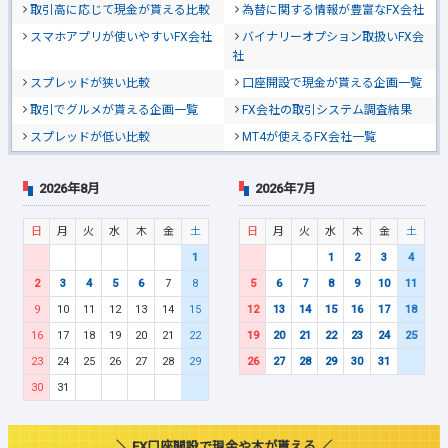
取引高に応じて現金が貰える比較
為替に関する情報が豊富なFX会社
スマホアプリが使いやすいFX会社
バイナリーオプション取扱いFX会
社
スプレッドが狭い比較
口座開設で現金が貰える企画一覧
取引でグルメが貰える企画一覧
FX会社の取引システム調査結果
スプレッドが低い比較
MT4が使えるFX会社一覧
2026年8月
2026年7月
日
月
火
水
木
金
土
日
月
火
水
木
金
土
1
1
2
3
4
2
3
4
5
6
7
8
5
6
7
8
9
10
11
9
10
11
12
13
14
15
12
13
14
15
16
17
18
16
17
18
19
20
21
22
19
20
21
22
23
24
25
23
24
25
26
27
28
29
26
27
28
29
30
31
30
31
＼ FX口座開設で現金や本が貰える ／