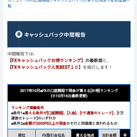
カテゴリ：
FXの[口座開設でキャッシュバック]が貰える(現金や金券)企画一
覧
中間報告では、
【
FXキャッシュバックお得ランキング
】の最新版
と、
【
FXキャッシュバック人気BEST１０
】
を紹介します！
2017年10月■FXの口座開設で現金が貰える[お得]ランキング
(※10月16日最終更新)
ランキング掲載条件
■条件1■
貰える条件が[口座開設]、[入金]、[1千通貨のトレード]
、[1万
通貨のトレード]のいずれか
■条件2■
金額が2000円以上の現金
かそれと同価値と思われるもの
順位
FX取引会社名
貰える地点
合計金額
羊