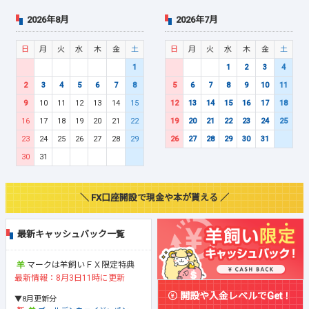
2026年8月
2026年7月
日
月
火
水
木
金
土
日
月
火
水
木
金
土
1
1
2
3
4
2
3
4
5
6
7
8
5
6
7
8
9
10
11
9
10
11
12
13
14
15
12
13
14
15
16
17
18
16
17
18
19
20
21
22
19
20
21
22
23
24
25
23
24
25
26
27
28
29
26
27
28
29
30
31
30
31
＼ FX口座開設で現金や本が貰える ／
最新キャッシュバック一覧
マークは羊飼いＦＸ限定特典
最新情報：8月3日11時に更新
開設や入金レベルでGet！
▼8月更新分