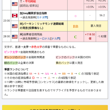
+0.3%
+0.3%
↑・
平均時給
[前月比/前年比]
+3.5%
+3.5%
加)Ivey購買部協会指数
-
56.2
→過去発表時[
カナダ円
]
23:00
米)バーキン：リッチモンド連銀総裁
要人発言
の発言(投票権なし)
米)
消費者信用残高
+118.50
28:00
-1.82億
→過去発表時[
ユーロドル
][
ドル円
]
億
文字が、普通→
太字
→
赤色太字
の順番で重要なものになる。
ピンク太字
→金融政策関連のもの
オレンジのバック
は金融政策関連
ピンクのバック
は米国の材料
緑のバック
は企業の決算
黄のバック
は要人発言
重要ランクについて
※米国の経済指標は
→
→
→
→
→
→
の7段階で表記
※その他の経済指標は
→
→
→
の4段階で表記
※15時～20時に市場予想値(コンセンサス)の最新の数値をチェックし、更新した数
値は赤字で表記
※ランクは重要度や注目度を表すものでサプライズを予想するものではありませ
ん。