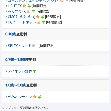
ゴールデンウェイジャパン[FXTF]
[時間限定]
LIGHT FX
[時間限定]
みんなのFX
[時間限定]
GMO外貨[外貨ex]
[時間限定]
FXブロードネット
[時間限定]
0.18銭
変動制
SBI FXトレード
※１[時間限定]
0.7銭～1.8銭
変動制
アイネット証券
1.0銭～5.0銭
変動制
外為オンライン
※スプレッド原則固定は例外あり。