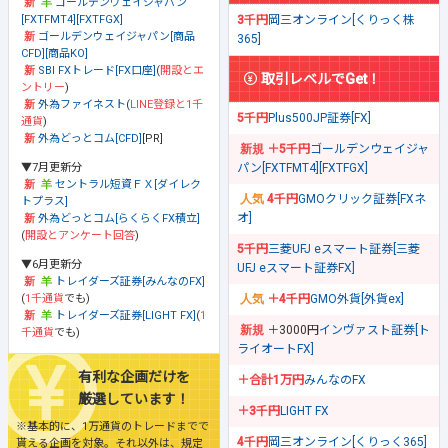
ゴールデンウェイジャパン
[FXTFMT4][FXTFGX]
3千円
岡三オンライン[くりっく株
ゴールデンウェイジャパン[商品
365]
CFD][商品KO]
SBI FXトレード[FX口座]
(
開設とエ
取引レベルでGet！
ントリー
)
外為ファイネスト
(
LINE登録と1千
5千円
Plus500JP証券[FX]
通貨
)
外為どっとコム[CFD]
[PR]
＋5千円
ゴールデンウェイジャ
▼7月更新分
パン[FXTFMT4][FXTFGX]
セントラル短資ＦＸ[ダイレク
4千円
GMOクリック証券[FXネ
トプラス]
オ]
外為どっとコム[らくらくFX積立]
(
開設とアンケート回答
)
5千円
三菱UFJ eスマート証券[三菱
▼6月更新分
UFJ eスマート証券FX]
トレイダーズ証券[みんなのFX]
(
1千通貨
でも)
＋4千円
GMO外貨[外貨ex]
トレイダーズ証券[LIGHT FX]
(
1
＋3000円
インヴァスト証券[ト
千通貨
でも)
ライオートFX]
有利な企画だけを
＋合計1万円
みんなのFX
厳選しています！
＋3千円
LIGHT FX
※基本的に、1万通貨のトレードまでで
4千円
岡三オンライン[くりっく365]
貰える企画を対象。それ以外は、規定