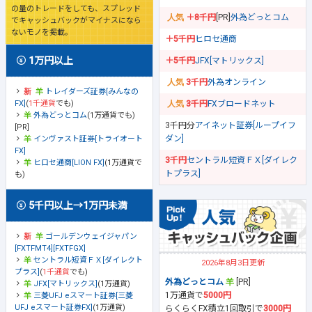
の量のトレードをしても、スプレッド
＋8千円
[PR]
外為どっとコム
でキャッシュバックがマイナスになら
ないモノを掲載。
＋5千円
ヒロセ通商
1万円以上
＋5千円
JFX[マトリックス]
3千円
外為オンライン
トレイダーズ証券[みんなの
FX]
(
1千通貨
でも)
3千円
FXブロードネット
外為どっとコム
(1万通貨でも)
3千円分
アイネット証券[ループイフ
[PR]
ダン]
インヴァスト証券[トライオート
FX]
3千円
セントラル短資ＦＸ[ダイレク
ヒロセ通商[LION FX]
(1万通貨で
トプラス]
も)
5千円以上→1万円未満
ゴールデンウェイジャパン
[FXTFMT4][FXTFGX]
セントラル短資ＦＸ[ダイレクト
2026年8月3日更新
プラス]
(
1千通貨
でも)
外為どっとコム
[PR]
JFX[マトリックス]
(1万通貨)
1万通貨で
5000円
三菱UFJ eスマート証券[三菱
UFJ eスマート証券FX]
(1万通貨)
らくらくFX積立1回取引で
3000円