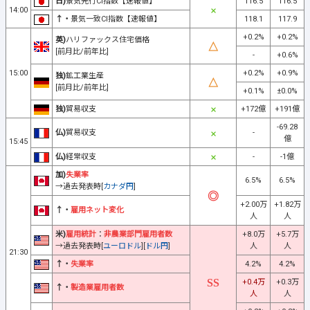
日)
景気先行CI指数【速報値】
116.5
116.5
14:00
↑・
景気一致CI指数【速報値】
118.1
117.9
+0.2%
+0.2%
英)
ハリファックス住宅価格
[前月比/前年比]
-
+0.6%
15:00
+0.2%
+0.9%
独)
鉱工業生産
[前月比/前年比]
+0.1%
±0.0%
独)
貿易収支
+172億
+191億
-69.28
仏)
貿易収支
-
億
15:45
仏)
経常収支
-
-1億
加)
失業率
6.5%
6.5%
→過去発表時[
カナダ円
]
+2.00万
+1.82万
↑・
雇用ネット変化
人
人
米)
雇用統計
：
非農業部門雇用者数
+8.0万
+5.7万
→過去発表時[
ユーロドル
][
ドル円
]
人
人
21:30
↑・
失業率
4.2%
4.2%
+0.4万
+0.3万
↑・
製造業雇用者数
人
人