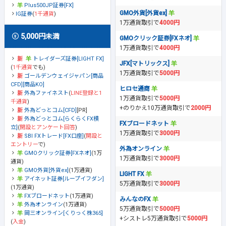
Plus500JP証券[FX]
GMO外貨[外貨ex]
IG証券
(
1千通貨
)
1万通貨取引で
4000円
5,000円未満
GMOクリック証券[FXネオ]
1万通貨取引で
4000円
トレイダーズ証券[LIGHT FX]
JFX[マトリックス]
(
1千通貨
でも)
1万通貨取引で
5000円
ゴールデンウェイジャパン[商品
CFD][商品KO]
ヒロセ通商
外為ファイネスト
(
LINE登録と1
1万通貨取引で
5000円
千通貨
)
+のりかえ10万通貨取引で
2000円
外為どっとコム[CFD]
[PR]
外為どっとコム[らくらくFX積
FXブロードネット
立]
(
開設とアンケート回答
)
1万通貨取引で
3000円
SBI FXトレード[FX口座]
(
開設と
エントリー
で)
外為オンライン
GMOクリック証券[FXネオ]
(1万
1万通貨取引で
3000円
通貨)
GMO外貨[外貨ex]
(1万通貨)
LIGHT FX
アイネット証券[ループイフダン]
5万通貨取引で
3000円
(1万通貨)
FXブロードネット
(1万通貨)
みんなのFX
外為オンライン
(1万通貨)
5万通貨取引で
5000円
岡三オンライン[くりっく株365]
+シストレ5万通貨取引で
5000円
(
入金
)