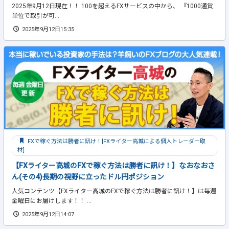
2025年9月12日現在！！ 100を超えるFXサービスの中から、 『1000通貨
単位で取引が可...
2025年9月12日15:35
FXで稼ぐ方法は勝者に訊け！[FXライター高城による個人トレーダー取
材]
【FXライター高城のFXで稼ぐ方法は勝者に訊け！】なおなおさ
ん(その4)長期の視野に立ったドル円ポジション
人気コンテンツ【FXライター高城のFXで稼ぐ方法は勝者に訊け！】は毎週
金曜日にお届けします！！ ...
2025年9月12日14:07