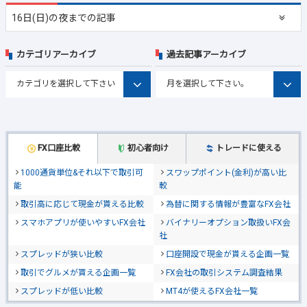
16日(日)の夜までの記事
カテゴリアーカイブ
過去記事アーカイブ
FX口座比較
初心者向け
トレードに使える
1000通貨単位&それ以下で取引可
スワップポイント(金利)が高い比
能
較
取引高に応じて現金が貰える比較
為替に関する情報が豊富なFX会社
スマホアプリが使いやすいFX会社
バイナリーオプション取扱いFX会
社
スプレッドが狭い比較
口座開設で現金が貰える企画一覧
取引でグルメが貰える企画一覧
FX会社の取引システム調査結果
スプレッドが低い比較
MT4が使えるFX会社一覧