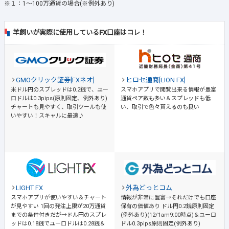
※１：1～100万通貨の場合(※例外あり)
羊飼いが実際に使用しているFX口座はコレ！
GMOクリック証券[FXネオ]
ヒロセ通商[LION FX]
米ドル円のスプレッドは0.2銭で、ユー
スマホアプリで閲覧出来る情報が豊富
ロドルは0.3pips(原則固定、例外あり)
通貨ペア数も多い＆スプレッドも低
チャートも見やすく、取引ツールも使
い、取引で色々貰えるのも良い
いやすい！スキャルに最適♪
LIGHT FX
外為どっとコム
スマホアプリが使いやすい＆チャート
情報が非常に豊富→それだけでも口座
が見やすい
1回の発注上限が20万通貨
保有の価値あり
ドル円0.2銭原則固定
までの条件付きだが→ドル円のスプレ
(例外あり)(12/1am9:00時点)＆ユーロ
ッドは0.18銭でユーロドルは0.28銭＆
ドル0.3pips原則固定(例外あり)