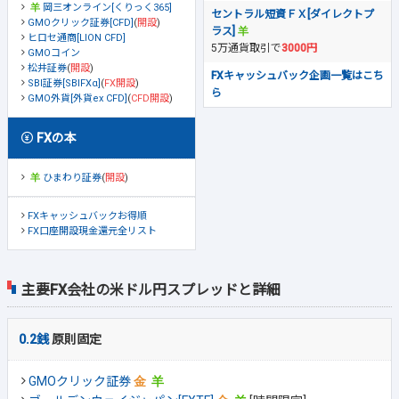
岡三オンライン[くりっく365]
セントラル短資ＦＸ[ダイレクトプ
GMOクリック証券[CFD]
(
開設
)
ラス]
ヒロセ通商[LION CFD]
5万通貨取引で
3000円
GMOコイン
松井証券
(
開設
)
FXキャッシュバック企画一覧はこち
SBI証券[SBIFXα]
(
FX開設
)
ら
GMO外貨[外貨ex CFD]
(
CFD開設
)
FXの本
ひまわり証券
(
開設
)
FXキャッシュバックお得順
FX口座開設現金還元全リスト
主要FX会社の米ドル円スプレッドと詳細
0.2銭
原則固定
GMOクリック証券