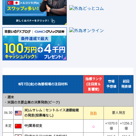
指標ランク
市場
前回
8月7日(金)の為替相場の注目材料
(注目度＆
予想値
発表値
影響度)
・
週末
・
米国の主要企業の決算発表(ピーク)
米)ムサレム：セントルイス連銀総裁
06:30
要人発言
の発言(投票権なし)
+1070.0
+1256.2
未定
中)貿易収支
億
億