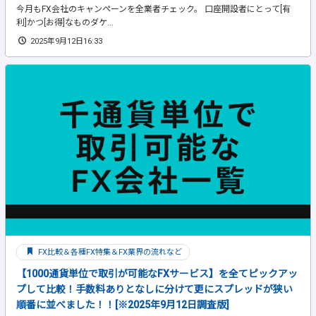
今月もFX会社のキャンペーンを全業者チェック。 口座開設者にとって[有
利]かつ[お得]なものダケ...
2025年9月12日16:33
FX比較＆各種FX特集＆FX業界の流れなど
【1000通貨単位で取引が可能なFXサービス】を全てピックアッ
プして比較！手数料ありとなしに分けて更にスプレッドが狭い
順番に並べました！！[※2025年9月12日調査版]