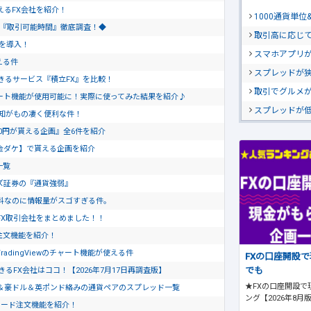
使えるFX会社を紹介！
1000通貨単
会社『取引可能時間』徹底調査！◆
取引高に応じ
トを導入！
スマホアプリが
える件
スプレッドが
きるサービス『積立FX』を比較！
取引でグルメ
のチャート機能が使用可能に！実際に使ってみた結果を紹介♪
スプレッドが
通知がもの凄く便利な件！
0円が貰える企画』全6件を紹介
金ダケ】で貰える企画を紹介
一覧
ズ証券の『通貨強弱』
料なのに情報量がスゴすぎる件。
FX取引会社をまとめました！！
ド注文機能を紹介！
dingViewのチャート機能が使える件
FXの口座開設
でも
るFX会社はココ！【2026年7月17日再調査版】
★FXの口座開設で
＆豪ドル＆英ポンド絡みの通貨ペアのスプレッド一覧
ング【2026年8月
ピード注文機能を紹介！