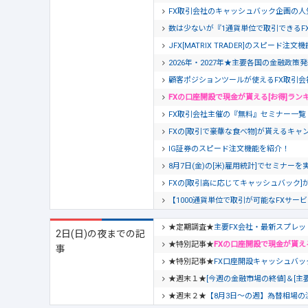
FX取引会社のキャッシュバック企画の人
数は少ないが『1通貨単位で取引できるF
JFX[MATRIX TRADER]のスピード注
2026年・2027年★主要各国の金融政策
顧客ポジションツールが使えるFX取引会
FXの口座開設で現金が貰える[お得]ラン
FX取引会社主催の『無料』セミナー一覧【20
FXの[取引で豪華な食べ物]が貰えるキャン
IG証券のスピード注文機能を紹介！
8月7日(金)の[米)雇用統計]でセミナー
FXの[取引高に応じてキャッシュバック]
【1000通貨単位で取引が可能なFXサー
★定期調査★
主要FX会社・最新スプレッ
2日(日)の夜までの記
★特別記事★
FXの口座開設で現金が貰え
事
★特別記事★
FX口座開設キャッシュバッ
★週末１★
[今週の金融市場の終値]＆[主
★週末２★
【8月3日～の週】為替相場