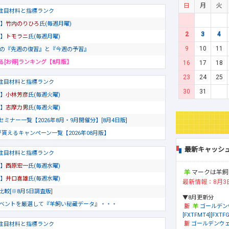
日
月
火
の注目材料と指標ランク
略】
竹内のりひろ
氏(毎週月曜)
2
3
4
略】
トモラニ
氏(毎週月曜)
9
10
11
場の『先週の復習』と『今週の予習』
る[お得]ランキング【8月版】
16
17
18
23
24
25
の注目材料と指標ランク
30
31
略】
小林芳彦
氏(毎週火曜)
略】
志摩力男
氏(毎週火曜)
ミナー一覧【2026年8月・9月開催分】[8月4日版]
が貰えるキャンペーン一覧【2026年08月版】
最新キャッシ
の注目材料と指標ランク
略】
西原宏一
氏(毎週水曜)
マークは羊飼
略】
井口喜雄
氏(毎週水曜)
最新情報：8月3
較[※8月5日調査版]
▼8月更新分
ベントを厳選して『羊飼い秘蔵データ』・・・
ゴールデン
[FXTFMT4][FXTFG
ゴールデンウェ
の注目材料と指標ランク