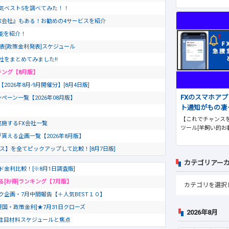
気ベスト5を調べてみた！！
X会社』もある！お勧めの4サービスを紹介
文機能を紹介！
発表[政策金利発表]スケジュール
社をまとめてみました!!
キング【8月版】
26年8月-9月開催分】[8月4日版]
FXのスマホア
ペーン一覧【2026年08月版】
ト通知がもの凄
【これでチャンスを
を実施するFX会社一覧
ツール[羊飼い的お
が貰える企画一覧【2026年8月版】
ビス】を全てピックアップして比較！[8月7日版]
カテゴリアー
ド金利比較！[※8月1日調査版]
る[お得]ランキング【7月版】
ク企画・7月中間報告【＋人気BEST１０】
要国・政策金利]★7月31日クローズ
2026年8月
の注目材料スケジュールと焦点