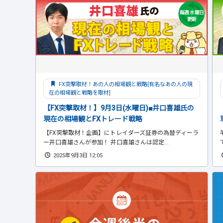
FX突撃取材！あの人の相場観と戦略[有名なあの人の現
在の相場観と戦略を取材]
【FX突撃取材！】9月3日(水曜日)■井口喜雄氏の
現在の相場観とFXトレード戦略
【FX突撃取材！企画】にトレイダーズ証券の為替ディーラ
ー井口喜雄さんが参加！ 井口喜雄さんは認定...
2025年9月3日 12:05