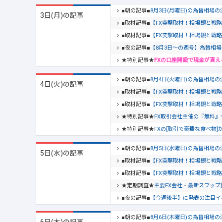
■朝の記事■
8月3日(月曜日)の為替相場
3日(月)の記事
■取材記事■
【FX突撃取材！相場観と戦
■取材記事■
【FX突撃取材！相場観と戦
■夜の記事■
【8月3日～の週号】為替相
★特別記事★
FXの口座開設で現金が貰え
■朝の記事■
8月4日(火曜日)の為替相場
4日(火)の記事
■取材記事■
【FX突撃取材！相場観と戦
■取材記事■
【FX突撃取材！相場観と戦
★特別記事★
FX取引会社主催の『無料』セ
★特別記事★
FXの[取引で豪華な食べ物]
■朝の記事■
8月5日(水曜日)の為替相場
5日(水)の記事
■取材記事■
【FX突撃取材！相場観と戦
■取材記事■
【FX突撃取材！相場観と戦
★定期調査★
主要FX会社・最新スワップ比
■夜の記事■
【今週後半】に発表の注目イ
■朝の記事■
8月6日(木曜日)の為替相場