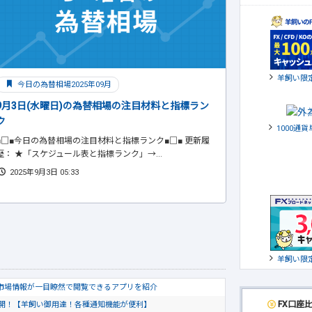
羊飼い限
今日の為替相場2025年09月
9月3日(水曜日)の為替相場の注目材料と指標ラン
ク
1000通
■□■今日の為替相場の注目材料と指標ランク■□■ 更新履
歴： ★「スケジュール表と指標ランク」→...
2025年9月3日 05:33
羊飼い限
市場情報が一目瞭然で閲覧できるアプリを紹介
FX口座
公開！【羊飼い御用達！各種通知機能が便利】