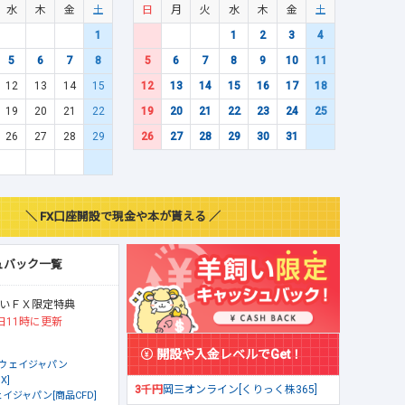
水
木
金
土
日
月
火
水
木
金
土
1
1
2
3
4
5
6
7
8
5
6
7
8
9
10
11
12
13
14
15
12
13
14
15
16
17
18
19
20
21
22
19
20
21
22
23
24
25
26
27
28
29
26
27
28
29
30
31
＼ FX口座開設で現金や本が貰える ／
ュバック一覧
いＦＸ限定特典
日11時に更新
開設や入金レベルでGet！
ウェイジャパン
X]
3千円
岡三オンライン[くりっく株365]
イジャパン[商品CFD]