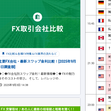
独
[
独
仏
15:45
仏
加
→
↑
FX比較＆各種FX特集＆FX業界の流れなど
米
→
主要FX会社・最新スワップ金利比較！[2025年9月
21:30
3日調査版]
↑
◆◇◆FX会社別スワップ金利！最新情報◆◇◆ FXの魅力
↑
はそのコストの安さ。 そして、レバレッジの...
2025年9月3日 14:38
↑
[
加
→
23:00
米