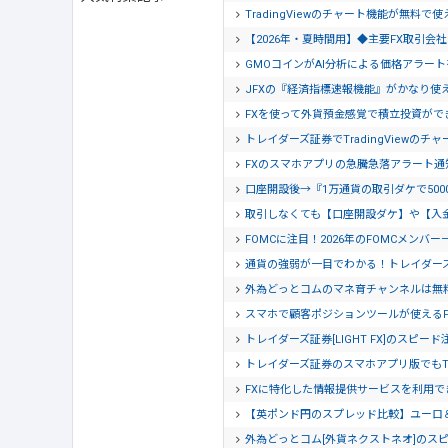
TradingViewのチャート機能が無料で
【2026年・夏時間用】◆主要FX取引
GMOコインがAI分析による価格アラー
JFXの『経済指標速報機能』がかなり使
FXを使って外貨預金感覚で積立投資がで
トレイダーズ証券でTradingView
FXのスマホアプリの急騰急落アラート
口座開設後→『1万通貨の取引ダケで500
取引しなくても【口座開設ダケ】や【入
FOMCに注目！2026年のFOMCメンバー
通貨の強弱が一目でわかる！トレイダー
外為どっとコムのマネ育チャンネルは無
スマホで顧客ポジションツールが使える
トレイダーズ証券[LIGHT FX]のスピー
トレイダーズ証券のスマホアプリ版でもTra
FXに特化した情報提供サービスを利用でき
【英ポンド円のスプレッド比較】ユーロ
外為どっとコム[外貨ネクストネオ]のス