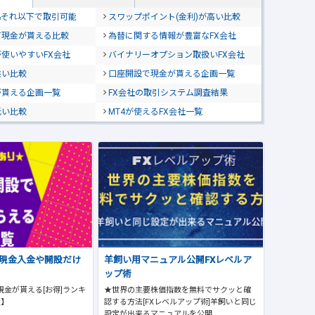
位&それ以下で取引可能
スワップポイント(金利)が高い比較
て現金が貰える比較
為替に関する情報が豊富なFX会社
使いやすいFX会社
バイナリーオプション取扱いFX会社
狭い比較
口座開設で現金が貰える企画一覧
が貰える企画一覧
FX会社の取引システム調査結果
低い比較
MT4が使えるFX会社一覧
で現金入金や開設だけ
羊飼い用マニュアル公開FXレベルア
ップ術
現金が貰える[お得]ランキ
★世界の主要株価指数を無料でサクッと確
版】
認する方法[FXレベルアップ術]羊飼いと同じ
設定が出来るマニュアルを公開