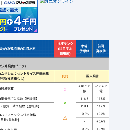
指標ランク
市場
前回
(金)の為替相場の注目材料
(注目度＆
予想値
発表値
影響度)
決算発表(ピーク)
)ムサレム：セントルイス連銀総裁
要人発言
発言(投票権なし)
+1070.0
+1256.2
)貿易収支
億
億
)
景気先行CI指数【速報値】
116.5
116.5
・
景気一致CI指数【速報値】
118.1
117.9
+0.2%
+0.2%
)
ハリファックス住宅価格
前月比/前年比]
-
+0.6%
+0.2%
+0.9%