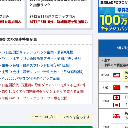
と指標ランク
ップ済み
8月2日11時過ぎにアップ済み
細情報を追加済み
8月7日5時15分に詳細情報を追加済み
最新のFX関連特集記事
8月7日
FX口座開設キャッシュバック企画・最新8月版
FXスマホアプリの急騰急落アラート通知が凄く便利
・
週末
・
米国の主要企業の
主要FX会社・最新スプレッド比較[8月1日版]
主要FX会社・最新スワップ金利比較！[8月5日調査版]
米
06:30
の
Plus500JP証券の特別タイアップ企画
口座開設後1万通貨の取引ダケで5000円貰える企画6件
未定
中
取引しなくても口座開設ダケや入金ダケで貰える企画
日
羊飼いのFXアプリ・ウェブアプリ版を公開
14:00
↑
英
本サイトはプロモーションを含みます
[
15:00