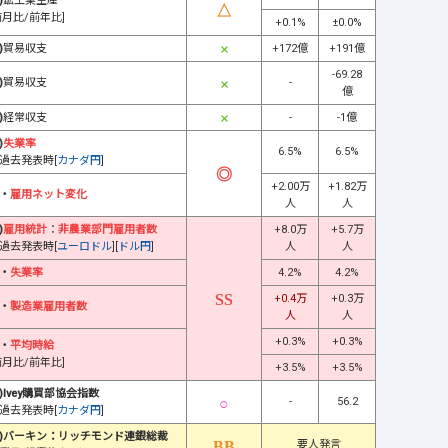
)
鉱工業生産
前月比/前年比]
+0.1%
±0.0%
)
貿易収支
+172億
+191億
-69.28
)
貿易収支
-
億
)
経常収支
-
-1億
)
失業率
6.5%
6.5%
過去発表時[
カナダ円
]
+2.00万
+1.82万
・
雇用ネット変化
人
人
)
雇用統計
：
非農業部門雇用者数
+8.0万
+5.7万
過去発表時[
ユーロドル
][
ドル円
]
人
人
・
失業率
4.2%
4.2%
+0.4万
+0.3万
・
製造業雇用者数
人
人
+0.3%
+0.3%
・
平均時給
前月比/前年比]
+3.5%
+3.5%
)Ivey購買部協会指数
-
56.2
過去発表時[
カナダ円
]
)バーキン：リッチモンド連銀総裁
要人発言