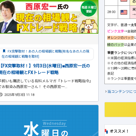
の
米
28:00
→
文字が、普通→
太
ピンク太字
→金融
オレンジのバック
緑のバック
は企業
FX突撃取材！あの人の相場観と戦略[有名なあの人の現
重要ランクについ
在の相場観と戦略を取材]
※米国の経済指標
※その他の経済指
【FX突撃取材！】9月3日(水曜日)■西原宏一氏の
※15時～20時に
現在の相場観とFXトレード戦略
表記
※ランクは重要度
羊飼いも購読している有料メルマガ『トレード戦略指令』
でお馴染み西原宏一さん！ その西原宏一...
当コンテンツに
2025年9月3日 11:18
オススメ！