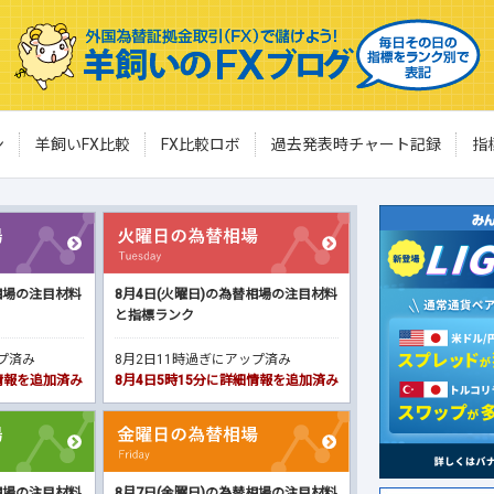
ン
羊飼いFX比較
FX比較ロボ
過去発表時チャート記録
指
相場の注目材料
8月4日(火曜日)の為替相場の注目材料
と指標ランク
ップ済み
8月2日11時過ぎにアップ済み
細情報を追加済み
8月4日5時15分に詳細情報を追加済み
相場の注目材料
8月7日(金曜日)の為替相場の注目材料