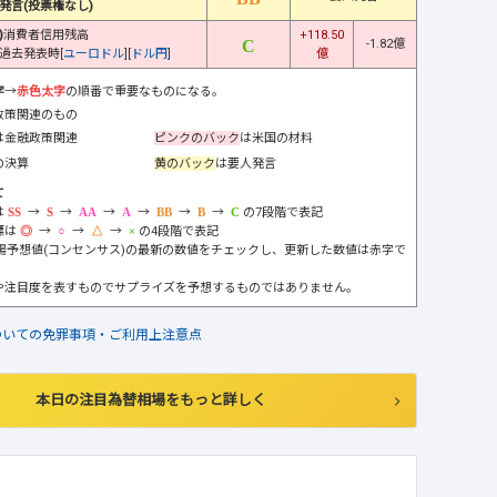
発言(投票権なし)
)
消費者信用残高
+118.50
-1.82億
過去発表時[
ユーロドル
][
ドル円
]
億
字
→
赤色太字
の順番で重要なものになる。
政策関連のもの
は金融政策関連
ピンクのバック
は米国の材料
の決算
黄のバック
は要人発言
て
は
→
→
→
→
→
→
の7段階で表記
標は
→
→
→
の4段階で表記
市場予想値(コンセンサス)の最新の数値をチェックし、更新した数値は赤字で
や注目度を表すものでサプライズを予想するものではありません。
ついての免罪事項・ご利用上注意点
本日の注目為替相場をもっと詳しく