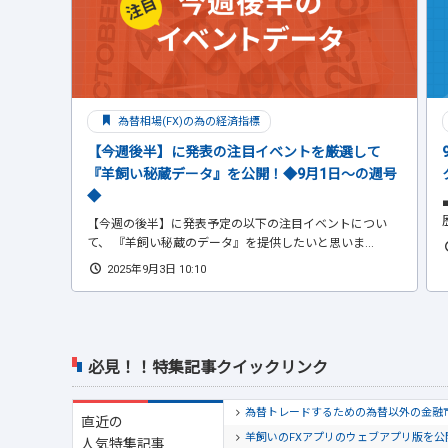
為替相場(FX)の為の経済指標
【今週後半】に発表の注目イベントを厳選して
『羊飼い秘蔵データ』を公開！◆9月1日～の週号
◆
【今週の後半】に発表予定の以下の注目イベントについ
て、 『羊飼い秘蔵のデータ』を提供したいと思いま...
2025年9月3日 10:10
必見！！特集記事クイックリンク
為替トレードするための為替以外の金融
直近の
羊飼いのFXアプリのウェブアプリ版を
人気特集記事