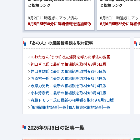
と指標ランク
と指標ランク
8月2日11時過ぎにアップ済み
8月2日11時過ぎにア
8月5日5時30分に詳細情報を追加済み
8月6日5時22分に詳
『あの人』の最新相場観＆取材記事
くわたさん(その3)収支爆発を呼んだ手法の変更
神田卓也氏に最新の相場観を取材★8月6日版
井口喜雄氏に最新の相場観を取材★8月5日版
西原宏一氏に最新の相場観を取材★8月5日版
志摩力男氏に最新の相場観を取材★8月4日版
小林芳彦氏に最新の相場観を取材★8月4日版
齊藤トモラニ氏に最新の相場観を取材★8月3日版
[相場観取材記事]一覧
[個人投資家取材記事]一覧
2025年9月3日の記事一覧