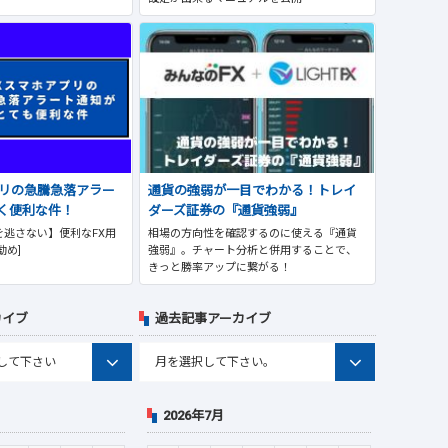
プリの急騰急落アラー
通貨の強弱が一目でわかる！トレイ
く便利な件！
ダーズ証券の『通貨強弱』
逃さない】便利なFX用
相場の方向性を確認するのに使える『通貨
勧め]
強弱』。チャート分析と併用することで、
きっと勝率アップに繋がる！
カイブ
過去記事アーカイブ
2026年7月