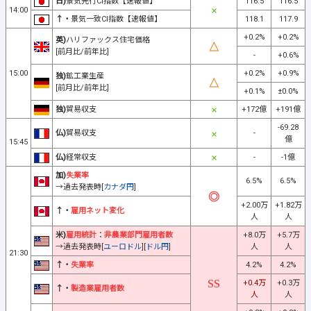
日)
景気先行CI指数【速報値】
116.5
116.5
14:00
↑・
景気一致CI指数【速報値】
118.1
117.9
+0.2%
+0.2%
英)
ハリファックス住宅価格
[前月比/前年比]
-
+0.6%
15:00
+0.2%
+0.9%
独)
鉱工業生産
[前月比/前年比]
+0.1%
±0.0%
独)
貿易収支
+172億
+191億
-69.28
仏)
貿易収支
-
億
15:45
仏)
経常収支
-
-1億
加)
失業率
6.5%
6.5%
→過去発表時[
カナダ円
]
+2.00万
+1.82万
↑・
雇用ネット変化
人
人
米)
雇用統計
：
非農業部門雇用者数
+8.0万
+5.7万
→過去発表時[
ユーロドル
][
ドル円
]
人
人
21:30
↑・
失業率
4.2%
4.2%
+0.4万
+0.3万
↑・
製造業雇用者数
人
人