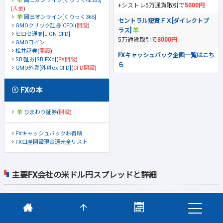
岡三オンライン[くりっく株365]
+シストレ5万通貨取引で
5000円
(
入金
)
岡三オンライン[くりっく365]
セントラル短資ＦＸ[ダイレクトプ
GMOクリック証券[CFD]
(
開設
)
ラス]
ヒロセ通商[LION CFD]
5万通貨取引で
3000円
GMOコイン
松井証券
(
開設
)
FXキャッシュバック企画一覧はこち
SBI証券[SBIFXα]
(
FX開設
)
ら
GMO外貨[外貨ex CFD]
(
CFD開設
)
FXの本
ひまわり証券
(
開設
)
FXキャッシュバックお得順
FX口座開設現金還元全リスト
主要FX会社の米ドル円スプレッドと詳細
0.2銭
原則固定