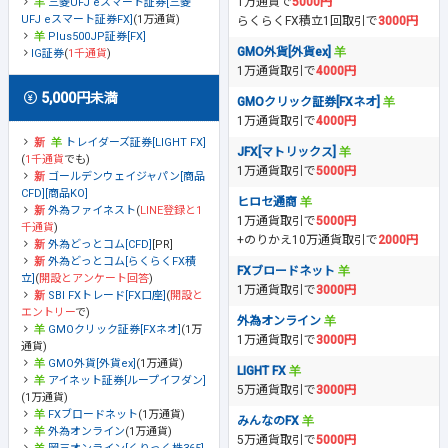
1万通貨で
5000円
三菱UFJ eスマート証券[三菱
UFJ eスマート証券FX]
(1万通貨)
らくらくFX積立1回取引で
3000円
Plus500JP証券[FX]
GMO外貨[外貨ex]
IG証券
(
1千通貨
)
1万通貨取引で
4000円
5,000円未満
GMOクリック証券[FXネオ]
1万通貨取引で
4000円
トレイダーズ証券[LIGHT FX]
JFX[マトリックス]
(
1千通貨
でも)
1万通貨取引で
5000円
ゴールデンウェイジャパン[商品
CFD][商品KO]
ヒロセ通商
外為ファイネスト
(
LINE登録と1
1万通貨取引で
5000円
千通貨
)
+のりかえ10万通貨取引で
2000円
外為どっとコム[CFD]
[PR]
外為どっとコム[らくらくFX積
FXブロードネット
立]
(
開設とアンケート回答
)
1万通貨取引で
3000円
SBI FXトレード[FX口座]
(
開設と
エントリー
で)
外為オンライン
GMOクリック証券[FXネオ]
(1万
1万通貨取引で
3000円
通貨)
GMO外貨[外貨ex]
(1万通貨)
LIGHT FX
アイネット証券[ループイフダン]
5万通貨取引で
3000円
(1万通貨)
FXブロードネット
(1万通貨)
みんなのFX
外為オンライン
(1万通貨)
5万通貨取引で
5000円