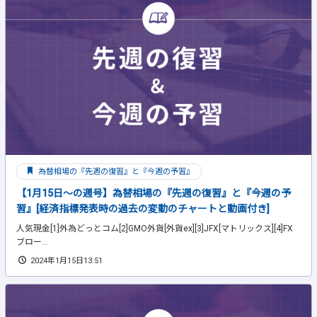
為替相場の『先週の復習』と『今週の予習』
【1月15日～の週号】為替相場の『先週の復習』と『今週の予
習』[経済指標発表時の過去の変動のチャートと動画付き]
人気現金[1]外為どっとコム[2]GMO外貨[外貨ex][3]JFX[マトリックス][4]FX
ブロー...
2024年1月15日13:51