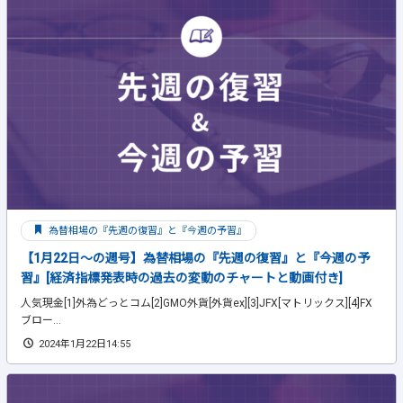
為替相場の『先週の復習』と『今週の予習』
【1月22日～の週号】為替相場の『先週の復習』と『今週の予
習』[経済指標発表時の過去の変動のチャートと動画付き]
人気現金[1]外為どっとコム[2]GMO外貨[外貨ex][3]JFX[マトリックス][4]FX
ブロー...
2024年1月22日14:55