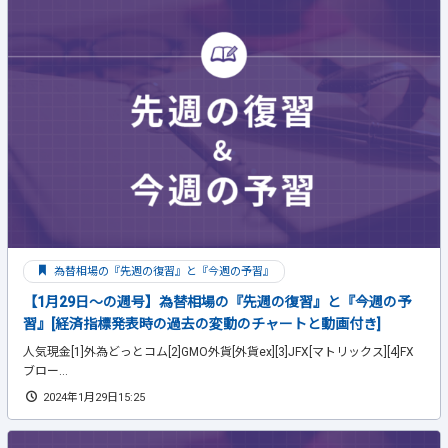
為替相場の『先週の復習』と『今週の予習』
【1月29日～の週号】為替相場の『先週の復習』と『今週の予
習』[経済指標発表時の過去の変動のチャートと動画付き]
人気現金[1]外為どっとコム[2]GMO外貨[外貨ex][3]JFX[マトリックス][4]FX
ブロー...
2024年1月29日15:25