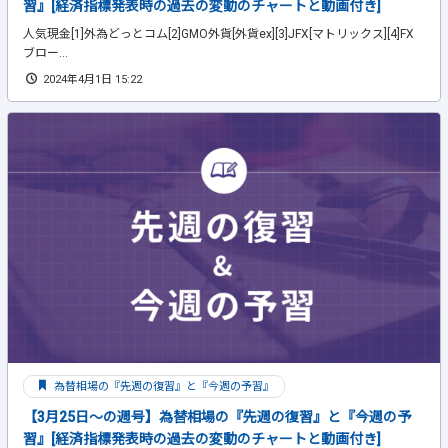
習』[経済指標発表時の過去の変動のチャートと動画付き]
人気現金[1]外為どっとコム[2]GMO外貨[外貨ex][3]JFX[マトリックス][4]FX
ブロー...
2024年4月1日 15:22
為替相場の『先週の復習』と『今週の予習』
【3月25日～の週号】為替相場の『先週の復習』と『今週の予
習』[経済指標発表時の過去の変動のチャートと動画付き]