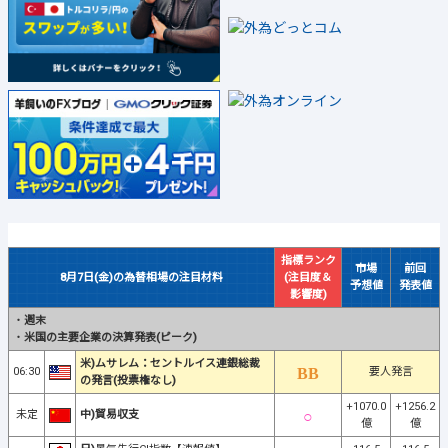
指標ランク
市場
前回
8月7日(金)の為替相場の注目材料
(注目度＆
予想値
発表値
影響度)
・
週末
・
米国の主要企業の決算発表(ピーク)
米)ムサレム：セントルイス連銀総裁
06:30
要人発言
の発言(投票権なし)
+1070.0
+1256.2
未定
中)貿易収支
億
億