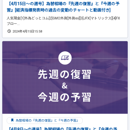
【4月15日～の週号】為替相場の『先週の復習』と『今週の予
習』[経済指標発表時の過去の変動のチャートと動画付き]
人気現金[1]外為どっとコム[2]GMO外貨[外貨ex][3]JFX[マトリックス][4]FX
ブロー...
2024年4月15日15:58
為替相場の『先週の復習』と『今週の予習』
【4月8日～の週号】為替相場の『先週の復習』と『今週の予