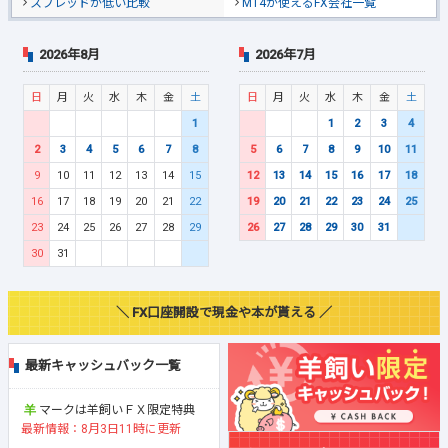
スプレッドが低い比較
MT4が使えるFX会社一覧
2026年8月
2026年7月
日
月
火
水
木
金
土
日
月
火
水
木
金
土
1
1
2
3
4
2
3
4
5
6
7
8
5
6
7
8
9
10
11
9
10
11
12
13
14
15
12
13
14
15
16
17
18
16
17
18
19
20
21
22
19
20
21
22
23
24
25
23
24
25
26
27
28
29
26
27
28
29
30
31
30
31
＼ FX口座開設で現金や本が貰える ／
最新キャッシュバック一覧
マークは羊飼いＦＸ限定特典
最新情報：8月3日11時に更新