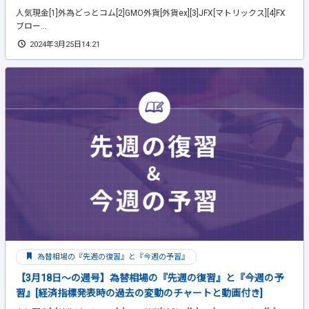
人気現金[1]外為どっとコム[2]GMO外貨[外貨ex][3]JFX[マトリックス][4]FX
ブロー...
2024年3月25日14:21
為替相場の『先週の復習』と『今週の予習』
【3月18日～の週号】為替相場の『先週の復習』と『今週の予
習』[経済指標発表時の過去の変動のチャートと動画付き]