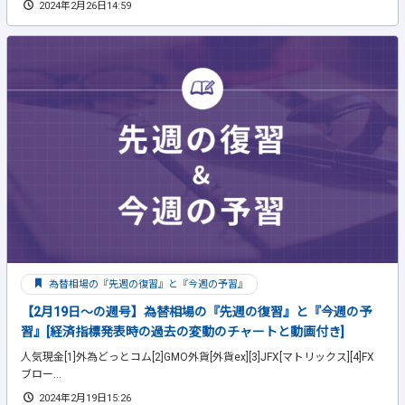
2024年2月26日14:59
為替相場の『先週の復習』と『今週の予習』
【2月19日～の週号】為替相場の『先週の復習』と『今週の予
習』[経済指標発表時の過去の変動のチャートと動画付き]
人気現金[1]外為どっとコム[2]GMO外貨[外貨ex][3]JFX[マトリックス][4]FX
ブロー...
2024年2月19日15:26