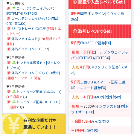
開設や入金レベルでGet！
▼8月更新分
ゴールデンウェイジャパン
[FXTFMT4][FXTFGX]
3千円
岡三オンライン[くりっく株
ゴールデンウェイジャパン[商品
365]
CFD][商品KO]
SBI FXトレード[FX口座]
(
開設とエ
取引レベルでGet！
ントリー
)
外為ファイネスト
(
LINE登録と1千
5千円
Plus500JP証券[FX]
通貨
)
外為どっとコム[CFD]
[PR]
＋5千円
ゴールデンウェイジャ
▼7月更新分
パン[FXTFMT4][FXTFGX]
セントラル短資ＦＸ[ダイレク
4千円
GMOクリック証券[FXネ
トプラス]
オ]
外為どっとコム[らくらくFX積立]
(
開設とアンケート回答
)
5千円
三菱UFJ eスマート証券[三菱
▼6月更新分
UFJ eスマート証券FX]
トレイダーズ証券[みんなのFX]
(
1千通貨
でも)
＋4千円
GMO外貨[外貨ex]
トレイダーズ証券[LIGHT FX]
(
1
＋3000円
インヴァスト証券[ト
千通貨
でも)
ライオートFX]
有利な企画だけを
＋合計1万円
みんなのFX
厳選しています！
＋3千円
LIGHT FX