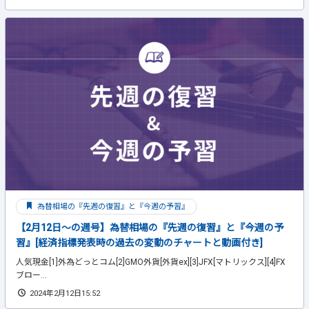
為替相場の『先週の復習』と『今週の予習』
【2月12日～の週号】為替相場の『先週の復習』と『今週の予
習』[経済指標発表時の過去の変動のチャートと動画付き]
人気現金[1]外為どっとコム[2]GMO外貨[外貨ex][3]JFX[マトリックス][4]FX
ブロー...
2024年2月12日15:52