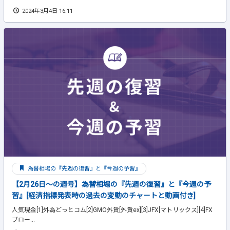
2024年3月4日 16:11
為替相場の『先週の復習』と『今週の予習』
【2月26日～の週号】為替相場の『先週の復習』と『今週の予
習』[経済指標発表時の過去の変動のチャートと動画付き]
人気現金[1]外為どっとコム[2]GMO外貨[外貨ex][3]JFX[マトリックス][4]FX
ブロー...