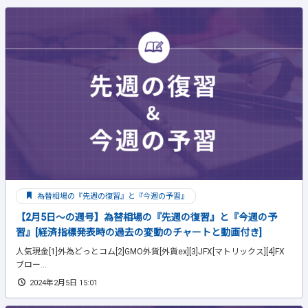
為替相場の『先週の復習』と『今週の予習』
【2月5日～の週号】為替相場の『先週の復習』と『今週の予
習』[経済指標発表時の過去の変動のチャートと動画付き]
人気現金[1]外為どっとコム[2]GMO外貨[外貨ex][3]JFX[マトリックス][4]FX
ブロー...
2024年2月5日 15:01