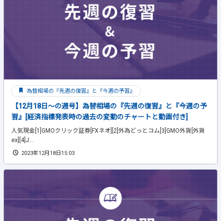
為替相場の『先週の復習』と『今週の予習』
【12月18日～の週号】為替相場の『先週の復習』と『今週の予
習』[経済指標発表時の過去の変動のチャートと動画付き]
人気現金[1]GMOクリック証券[FXネオ][2]外為どっとコム[3]GMO外貨[外貨
ex][4]J...
2023年12月18日15:03