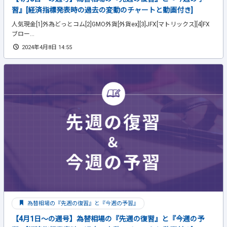
習』[経済指標発表時の過去の変動のチャートと動画付き]
人気現金[1]外為どっとコム[2]GMO外貨[外貨ex][3]JFX[マトリックス][4]FX
ブロー...
2024年4月8日 14:55
為替相場の『先週の復習』と『今週の予習』
【4月1日～の週号】為替相場の『先週の復習』と『今週の予