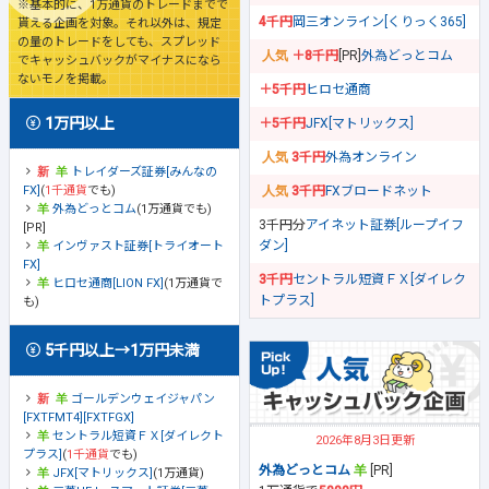
※基本的に、1万通貨のトレードまでで
4千円
岡三オンライン[くりっく365]
貰える企画を対象。それ以外は、規定
の量のトレードをしても、スプレッド
＋8千円
[PR]
外為どっとコム
でキャッシュバックがマイナスになら
ないモノを掲載。
＋5千円
ヒロセ通商
1万円以上
＋5千円
JFX[マトリックス]
3千円
外為オンライン
トレイダーズ証券[みんなの
FX]
(
1千通貨
でも)
3千円
FXブロードネット
外為どっとコム
(1万通貨でも)
3千円分
アイネット証券[ループイフ
[PR]
ダン]
インヴァスト証券[トライオート
FX]
3千円
セントラル短資ＦＸ[ダイレク
ヒロセ通商[LION FX]
(1万通貨で
トプラス]
も)
5千円以上→1万円未満
ゴールデンウェイジャパン
[FXTFMT4][FXTFGX]
セントラル短資ＦＸ[ダイレクト
2026年8月3日更新
プラス]
(
1千通貨
でも)
外為どっとコム
[PR]
JFX[マトリックス]
(1万通貨)