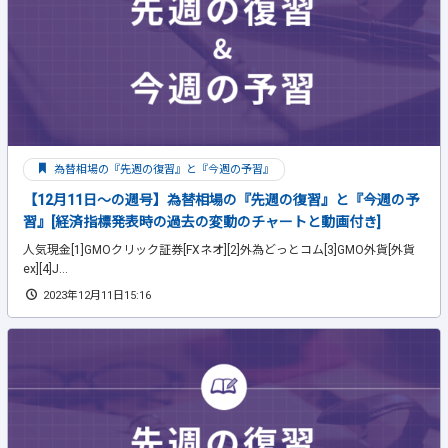
為替相場の『先週の復習』と『今週の予習』
【12月11日～の週号】為替相場の『先週の復習』と『今週の予
習』[経済指標発表時の過去の変動のチャートと動画付き]
人気現金[1]GMOクリック証券[FXネオ][2]外為どっとコム[3]GMO外貨[外貨
ex][4]J...
2023年12月11日15:16