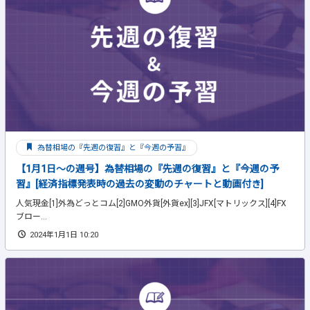
為替相場の『先週の復習』と『今週の予習』
【1月1日～の週号】為替相場の『先週の復習』と『今週の予
習』[経済指標発表時の過去の変動のチャートと動画付き]
人気現金[1]外為どっとコム[2]GMO外貨[外貨ex][3]JFX[マトリックス][4]FX
ブロー...
2024年1月1日 10:20