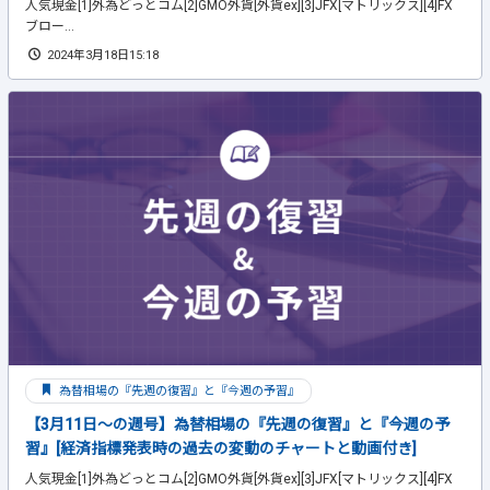
人気現金[1]外為どっとコム[2]GMO外貨[外貨ex][3]JFX[マトリックス][4]FX
ブロー...
2024年3月18日15:18
為替相場の『先週の復習』と『今週の予習』
【3月11日～の週号】為替相場の『先週の復習』と『今週の予
習』[経済指標発表時の過去の変動のチャートと動画付き]
人気現金[1]外為どっとコム[2]GMO外貨[外貨ex][3]JFX[マトリックス][4]FX