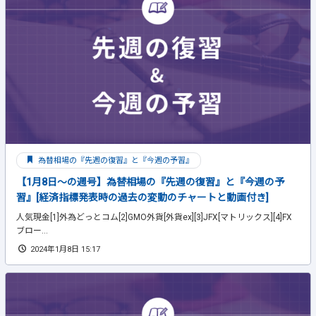
為替相場の『先週の復習』と『今週の予習』
【1月8日～の週号】為替相場の『先週の復習』と『今週の予
習』[経済指標発表時の過去の変動のチャートと動画付き]
人気現金[1]外為どっとコム[2]GMO外貨[外貨ex][3]JFX[マトリックス][4]FX
ブロー...
2024年1月8日 15:17