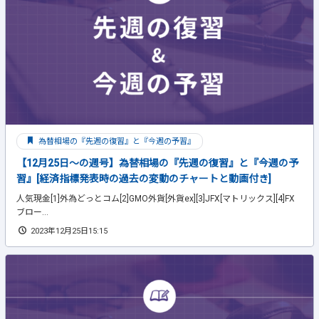
為替相場の『先週の復習』と『今週の予習』
【12月25日～の週号】為替相場の『先週の復習』と『今週の予
習』[経済指標発表時の過去の変動のチャートと動画付き]
人気現金[1]外為どっとコム[2]GMO外貨[外貨ex][3]JFX[マトリックス][4]FX
ブロー...
2023年12月25日15:15