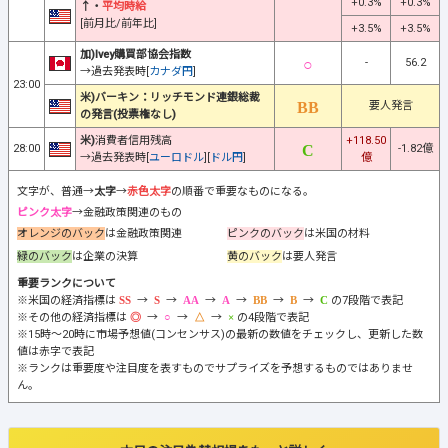
+0.3%
+0.3%
↑・
平均時給
[前月比/前年比]
+3.5%
+3.5%
加)Ivey購買部協会指数
-
56.2
→過去発表時[
カナダ円
]
23:00
米)バーキン：リッチモンド連銀総裁
要人発言
の発言(投票権なし)
米)
消費者信用残高
+118.50
28:00
-1.82億
→過去発表時[
ユーロドル
][
ドル円
]
億
文字が、普通→
太字
→
赤色太字
の順番で重要なものになる。
ピンク太字
→金融政策関連のもの
オレンジのバック
は金融政策関連
ピンクのバック
は米国の材料
緑のバック
は企業の決算
黄のバック
は要人発言
重要ランクについて
※米国の経済指標は
→
→
→
→
→
→
の7段階で表記
※その他の経済指標は
→
→
→
の4段階で表記
※15時～20時に市場予想値(コンセンサス)の最新の数値をチェックし、更新した数
値は赤字で表記
※ランクは重要度や注目度を表すものでサプライズを予想するものではありませ
ん。