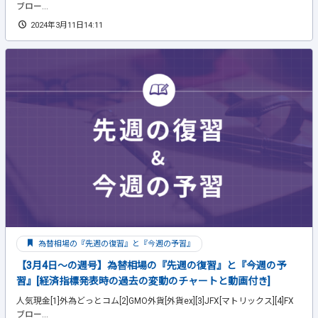
ブロー...
2024年3月11日14:11
為替相場の『先週の復習』と『今週の予習』
【3月4日～の週号】為替相場の『先週の復習』と『今週の予
習』[経済指標発表時の過去の変動のチャートと動画付き]
人気現金[1]外為どっとコム[2]GMO外貨[外貨ex][3]JFX[マトリックス][4]FX
ブロー...