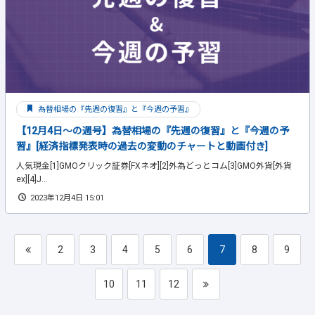
為替相場の『先週の復習』と『今週の予習』
【12月4日～の週号】為替相場の『先週の復習』と『今週の予
習』[経済指標発表時の過去の変動のチャートと動画付き]
人気現金[1]GMOクリック証券[FXネオ][2]外為どっとコム[3]GMO外貨[外貨
ex][4]J...
2023年12月4日 15:01
2
3
4
5
6
7
8
9
10
11
12