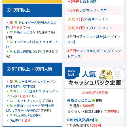
＋5千円
ヒロセ通商
1万円以上
＋5千円
JFX[マトリックス]
3千円
外為オンライン
トレイダーズ証券[みんなの
FX]
(
1千通貨
でも)
3千円
FXブロードネット
外為どっとコム
(1万通貨でも)
3千円分
アイネット証券[ループイフ
[PR]
ダン]
インヴァスト証券[トライオート
FX]
3千円
セントラル短資ＦＸ[ダイレク
ヒロセ通商[LION FX]
(1万通貨で
トプラス]
も)
5千円以上→1万円未満
ゴールデンウェイジャパン
[FXTFMT4][FXTFGX]
セントラル短資ＦＸ[ダイレクト
2026年8月3日更新
プラス]
(
1千通貨
でも)
外為どっとコム
[PR]
JFX[マトリックス]
(1万通貨)
1万通貨で
5000円
三菱UFJ eスマート証券[三菱
UFJ eスマート証券FX]
(1万通貨)
らくらくFX積立1回取引で
3000円
Plus500JP証券[FX]
GMO外貨[外貨ex]
IG証券
(
1千通貨
)
1万通貨取引で
4000円