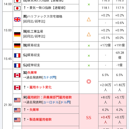
日)
景気先行CI指数【速報値】
116.5
116.5
14:00
↑・
景気一致CI指数【速報値】
118.1
117.9
+0.2%
+0.2%
英)
ハリファックス住宅価格
[前月比/前年比]
-
+0.6%
15:00
+0.2%
+0.9%
独)
鉱工業生産
[前月比/前年比]
+0.1%
±0.0%
独)
貿易収支
+172億
+191億
-69.28
仏)
貿易収支
-
億
15:45
仏)
経常収支
-
-1億
加)
失業率
6.5%
6.5%
→過去発表時[
カナダ円
]
+2.00万
+1.82万
↑・
雇用ネット変化
人
人
米)
雇用統計
：
非農業部門雇用者数
+8.0万
+5.7万
→過去発表時[
ユーロドル
][
ドル円
]
人
人
21:30
↑・
失業率
4.2%
4.2%
+0.4万
+0.3万
↑・
製造業雇用者数
人
人