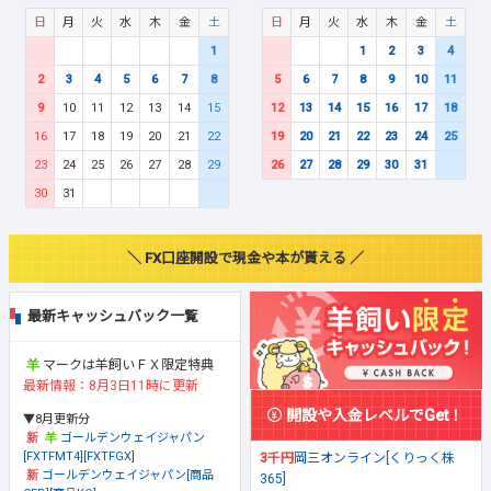
日
月
火
水
木
金
土
日
月
火
水
木
金
土
1
1
2
3
4
2
3
4
5
6
7
8
5
6
7
8
9
10
11
9
10
11
12
13
14
15
12
13
14
15
16
17
18
16
17
18
19
20
21
22
19
20
21
22
23
24
25
23
24
25
26
27
28
29
26
27
28
29
30
31
30
31
＼ FX口座開設で現金や本が貰える ／
最新キャッシュバック一覧
マークは羊飼いＦＸ限定特典
最新情報：8月3日11時に更新
開設や入金レベルでGet！
▼8月更新分
ゴールデンウェイジャパン
[FXTFMT4][FXTFGX]
3千円
岡三オンライン[くりっく株
ゴールデンウェイジャパン[商品
365]