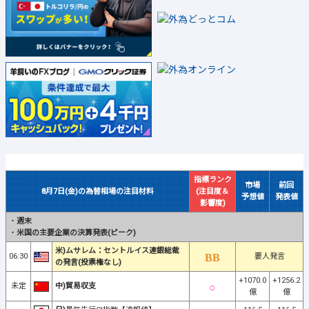
指標ランク
市場
前回
8月7日(金)の為替相場の注目材料
(注目度＆
予想値
発表値
影響度)
・
週末
・
米国の主要企業の決算発表(ピーク)
米)ムサレム：セントルイス連銀総裁
06:30
要人発言
の発言(投票権なし)
+1070.0
+1256.2
未定
中)貿易収支
億
億