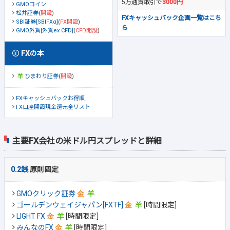
5万通貨取引で
3000円
GMOコイン
松井証券
(
開設
)
FXキャッシュバック企画一覧はこち
SBI証券[SBIFXα]
(
FX開設
)
ら
GMO外貨[外貨ex CFD]
(
CFD開設
)
FXの本
ひまわり証券
(
開設
)
FXキャッシュバックお得順
FX口座開設現金還元全リスト
主要FX会社の米ドル円スプレッドと詳細
0.2銭
原則固定
GMOクリック証券
ゴールデンウェイジャパン[FXTF]
[時間限定]
LIGHT FX
[時間限定]
みんなのFX
[時間限定]