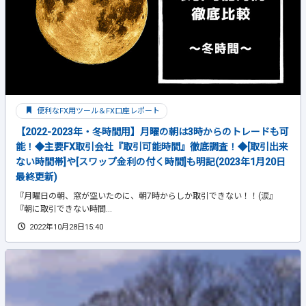
便利なFX用ツール＆FX口座レポート
【2022-2023年・冬時間用】月曜の朝は3時からのトレードも可
能！◆主要FX取引会社『取引可能時間』徹底調査！◆[取引出来
ない時間帯]や[スワップ金利の付く時間]も明記(2023年1月20日
最終更新)
『月曜日の朝、窓が空いたのに、朝7時からしか取引できない！！(涙』
『朝に取引できない時間...
2022年10月28日15:40