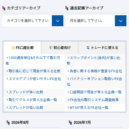
カテゴリアーカイブ
過去記事アーカイブ
FX口座比較
初心者向け
トレードに使える
1000通貨単位&それ以下で取引可
スワップポイント(金利)が高い比
能
較
取引高に応じて現金が貰える比較
為替に関する情報が豊富なFX会社
スマホアプリが使いやすいFX会社
バイナリーオプション取扱いFX会
社
スプレッドが狭い比較
口座開設で現金が貰える企画一覧
取引でグルメが貰える企画一覧
FX会社の取引システム調査結果
スプレッドが低い比較
MT4が使えるFX会社一覧
2026年8月
2026年7月