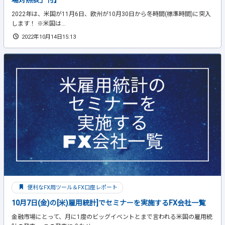
場対照表」付】
2022年は、米国が11月6日、欧州が10月30日から冬時間(標準時間)に突入
します！ ※米国は...
2022年10月14日15:13
便利なFX用ツール＆FX口座レポート
10月7日(金)の[米)雇用統計]でセミナーを実施するFX会社一覧
金融市場にとって、月に1度のビッグイベントとまで言われる米国の雇用統