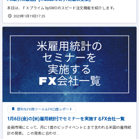
本日は、ＦＸプライム byGMOのスピード注文機能を紹介します。
2023年1月19日17:25
便利なFX用ツール＆FX口座レポート
1月6日(金)の[米)雇用統計]でセミナーを実施するFX会社一覧
金融市場にとって、月に1度のビッグイベントとまで言われる米国の雇用統
計の発表。 この発表に合わせ...