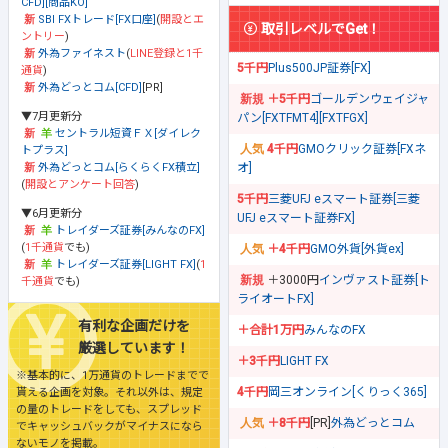
CFD][商品KO]
SBI FXトレード[FX口座]
(
開設とエ
取引レベルでGet！
ントリー
)
外為ファイネスト
(
LINE登録と1千
5千円
Plus500JP証券[FX]
通貨
)
外為どっとコム[CFD]
[PR]
＋5千円
ゴールデンウェイジャ
▼7月更新分
パン[FXTFMT4][FXTFGX]
セントラル短資ＦＸ[ダイレク
4千円
GMOクリック証券[FXネ
トプラス]
オ]
外為どっとコム[らくらくFX積立]
(
開設とアンケート回答
)
5千円
三菱UFJ eスマート証券[三菱
▼6月更新分
UFJ eスマート証券FX]
トレイダーズ証券[みんなのFX]
(
1千通貨
でも)
＋4千円
GMO外貨[外貨ex]
トレイダーズ証券[LIGHT FX]
(
1
＋3000円
インヴァスト証券[ト
千通貨
でも)
ライオートFX]
有利な企画だけを
＋合計1万円
みんなのFX
厳選しています！
＋3千円
LIGHT FX
※基本的に、1万通貨のトレードまでで
4千円
岡三オンライン[くりっく365]
貰える企画を対象。それ以外は、規定
の量のトレードをしても、スプレッド
＋8千円
[PR]
外為どっとコム
でキャッシュバックがマイナスになら
ないモノを掲載。