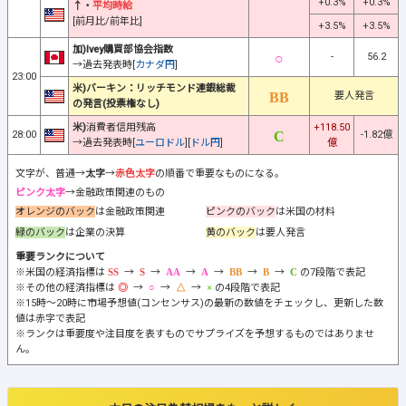
+0.3%
+0.3%
↑・
平均時給
[前月比/前年比]
+3.5%
+3.5%
加)Ivey購買部協会指数
-
56.2
→過去発表時[
カナダ円
]
23:00
米)バーキン：リッチモンド連銀総裁
要人発言
の発言(投票権なし)
米)
消費者信用残高
+118.50
28:00
-1.82億
→過去発表時[
ユーロドル
][
ドル円
]
億
文字が、普通→
太字
→
赤色太字
の順番で重要なものになる。
ピンク太字
→金融政策関連のもの
オレンジのバック
は金融政策関連
ピンクのバック
は米国の材料
緑のバック
は企業の決算
黄のバック
は要人発言
重要ランクについて
※米国の経済指標は
→
→
→
→
→
→
の7段階で表記
※その他の経済指標は
→
→
→
の4段階で表記
※15時～20時に市場予想値(コンセンサス)の最新の数値をチェックし、更新した数
値は赤字で表記
※ランクは重要度や注目度を表すものでサプライズを予想するものではありませ
ん。