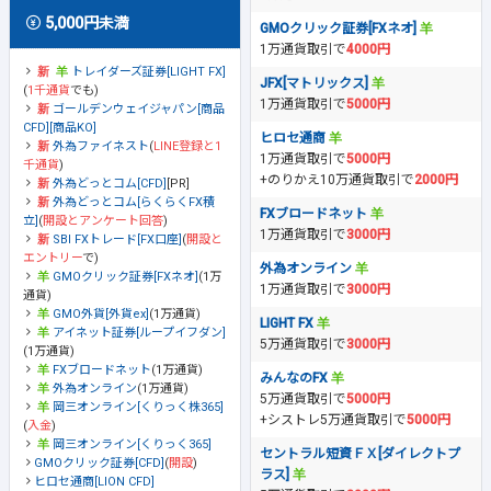
5,000円未満
GMOクリック証券[FXネオ]
1万通貨取引で
4000円
トレイダーズ証券[LIGHT FX]
JFX[マトリックス]
(
1千通貨
でも)
1万通貨取引で
5000円
ゴールデンウェイジャパン[商品
CFD][商品KO]
ヒロセ通商
外為ファイネスト
(
LINE登録と1
1万通貨取引で
5000円
千通貨
)
+のりかえ10万通貨取引で
2000円
外為どっとコム[CFD]
[PR]
外為どっとコム[らくらくFX積
FXブロードネット
立]
(
開設とアンケート回答
)
1万通貨取引で
3000円
SBI FXトレード[FX口座]
(
開設と
エントリー
で)
外為オンライン
GMOクリック証券[FXネオ]
(1万
1万通貨取引で
3000円
通貨)
GMO外貨[外貨ex]
(1万通貨)
LIGHT FX
アイネット証券[ループイフダン]
5万通貨取引で
3000円
(1万通貨)
FXブロードネット
(1万通貨)
みんなのFX
外為オンライン
(1万通貨)
5万通貨取引で
5000円
岡三オンライン[くりっく株365]
+シストレ5万通貨取引で
5000円
(
入金
)
岡三オンライン[くりっく365]
セントラル短資ＦＸ[ダイレクトプ
GMOクリック証券[CFD]
(
開設
)
ラス]
ヒロセ通商[LION CFD]