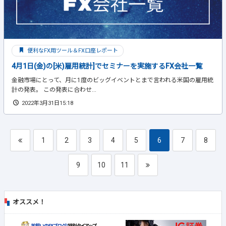
便利なFX用ツール＆FX口座レポート
4月1日(金)の[米)雇用統計]でセミナーを実施するFX会社一覧
金融市場にとって、月に1度のビッグイベントとまで言われる米国の雇用統
計の発表。 この発表に合わせ...
2022年3月31日15:18
1
2
3
4
5
6
7
8
9
10
11
オススメ！