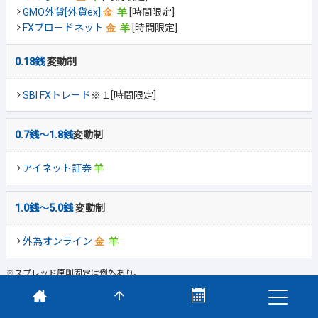
GMO外貨[外貨ex]
[時間限定]
FXブロードネット
[時間限定]
0.18銭
変動制
SBI FXトレード
※１[時間限定]
0.7銭～1.8銭
変動制
アイネット証券
1.0銭～5.0銭
変動制
外為オンライン
※スプレッド原則固定は例外あり。
※１：1～100万通貨の場合(※例外あり)