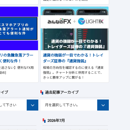
プリの急騰急落アラー
通貨の強弱が一目でわかる！トレイ
く便利な件！
ダーズ証券の『通貨強弱』
逃さない】便利なFX用
相場の方向性を確認するのに使える『通貨
勧め]
強弱』。チャート分析と併用することで、
きっと勝率アップに繋がる！
カイブ
過去記事アーカイブ
2026年7月