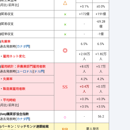
)
鉱工業生産
前月比/前年比]
+0.1%
±0.0%
)
貿易収支
+172億
+191億
-69.28
)
貿易収支
-
億
)
経常収支
-
-1億
)
失業率
6.5%
6.5%
過去発表時[
カナダ円
]
+2.00万
+1.82万
・
雇用ネット変化
人
人
)
雇用統計
：
非農業部門雇用者数
+8.0万
+5.7万
過去発表時[
ユーロドル
][
ドル円
]
人
人
・
失業率
4.2%
4.2%
+0.4万
+0.3万
・
製造業雇用者数
人
人
+0.3%
+0.3%
・
平均時給
前月比/前年比]
+3.5%
+3.5%
)Ivey購買部協会指数
-
56.2
過去発表時[
カナダ円
]
)バーキン：リッチモンド連銀総裁
要人発言