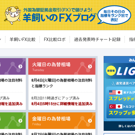
ン
羊飼いFX比較
FX比較ロボ
過去発表時チャート記録
指
相場の注目材料
8月4日(火曜日)の為替相場の注目材料
と指標ランク
ップ済み
8月2日11時過ぎにアップ済み
細情報を追加済み
8月4日5時15分に詳細情報を追加済み
相場の注目材料
8月7日(金曜日)の為替相場の注目材料