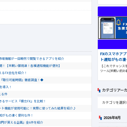
FXのスマホア
市場情報が一目瞭然で閲覧できるアプリを紹介
ト通知がもの凄
公開！【羊飼い御用達！各種通知機能が便利】
【これでチャンスを
ツール[羊飼い的お
使えるFX会社を紹介！
会社『取引可能時間』徹底調査！◆
トを導入！
カテゴリアー
える件
きるサービス『積立FX』を比較！
のチャート機能が使用可能に！実際に使ってみた結果を紹介♪
通知がもの凄く便利な件！
2026年8月
0円が貰える企画』全6件を紹介