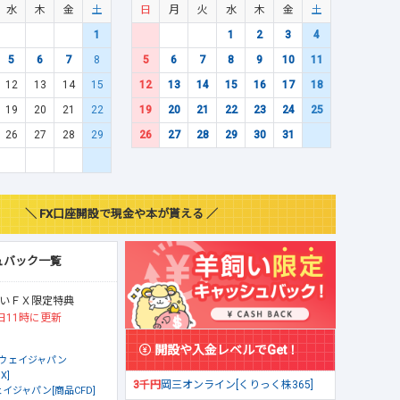
水
木
金
土
日
月
火
水
木
金
土
1
1
2
3
4
5
6
7
8
5
6
7
8
9
10
11
12
13
14
15
12
13
14
15
16
17
18
19
20
21
22
19
20
21
22
23
24
25
26
27
28
29
26
27
28
29
30
31
＼ FX口座開設で現金や本が貰える ／
ュバック一覧
いＦＸ限定特典
日11時に更新
開設や入金レベルでGet！
ウェイジャパン
X]
3千円
岡三オンライン[くりっく株365]
イジャパン[商品CFD]