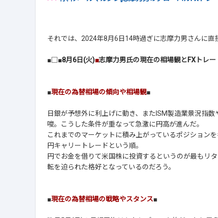
それでは、2024年8月6日14時過ぎに志摩力男さんに
■□■
8月6日(火)
■
志摩力男氏の現在の相場観とFXトレー
■
現在の為替相場の傾向や相場観
■
日銀が予想外に利上げに動き、またISM製造業景況指
唆。こうした条件が重なって急激に円高が進んだ。
これまでのマーケットに積み上がっているポジションを
円キャリートレードという順。
円でお金を借りて米国株に投資するというのが最もリタ
転を迫られた格好となっているのだろう。
■
現在の為替相場の戦略やスタンス
■