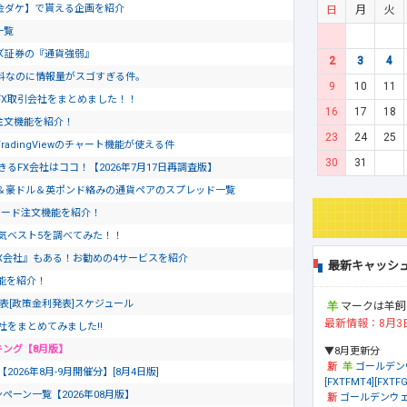
金ダケ】で貰える企画を紹介
日
月
火
一覧
ズ証券の『通貨強弱』
2
3
4
料なのに情報量がスゴすぎる件。
9
10
11
FX取引会社をまとめました！！
16
17
18
ド注文機能を紹介！
23
24
25
dingViewのチャート機能が使える件
30
31
るFX会社はココ！【2026年7月17日再調査版】
＆豪ドル＆英ポンド絡みの通貨ペアのスプレッド一覧
ピード注文機能を紹介！
気ベスト5を調べてみた！！
X会社』もある！お勧めの4サービスを紹介
最新キャッシ
文機能を紹介！
発表[政策金利発表]スケジュール
マークは羊飼
最新情報：8月3
社をまとめてみました!!
キング【8月版】
▼8月更新分
ゴールデン
26年8月-9月開催分】[8月4日版]
[FXTFMT4][FXTFG
ペーン一覧【2026年08月版】
ゴールデンウェ