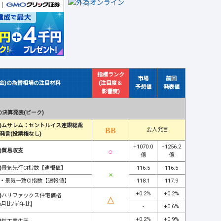
指標ランク
市場
前回
(金)の為替相場の注目材料
(注目度＆
予想値
発表値
影響度)
決算発表(ピーク)
)ムサレム：セントルイス連銀総裁
要人発言
発言(投票権なし)
+1070.0
+1256.2
)貿易収支
億
億
)
景気先行CI指数【速報値】
116.5
116.5
・
景気一致CI指数【速報値】
118.1
117.9
+0.2%
+0.2%
)
ハリファックス住宅価格
前月比/前年比]
-
+0.6%
+0.2%
+0.9%