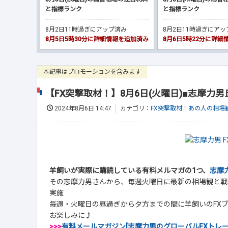
と指標ランク
と指標ランク
8月2日11時過ぎにアップ済み
8月2日11時過ぎにア
8月5日5時30分に詳細情報を追加済み
8月6日5時22分に詳
本記事はプロモーションを含みます
【FX突撃取材！】8月6日(火曜日)■志摩力
2024年8月6日 14:47
カテゴリ：
FX突撃取材！あの人の相場
羊飼いが実際に購読している有料メルマガの1つ、
志摩
その志摩力男さんから、毎週火曜日に最新の相場観と戦
実施
毎週・火曜日の昼過ぎから夕方までの間に羊飼いのFX
お楽しみに♪
>>>
有料メールマガジン[志摩力男のグローバルFXトレ