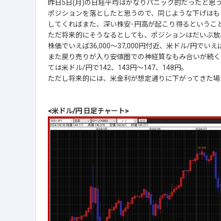
昨日5日(月)の日経平均はかなりパニック的だったと思
ポジションを落としたと思うので、同じような下げはも
してくればまた、深い株安･円高が起こり得るというこ
ただ将来的にそうなるとしても、ポジションはだいぶ放
株価でいえば36,000～37,000円付近、米ドル/円で
また戻り売りが入り安値圏での神経質なもみ合いが続く
ては米ドル/円で142、143円～147、148円。
ただし将来的には、米金利が想定通りに下がってきた場
<米ドル/円 日足チャート>