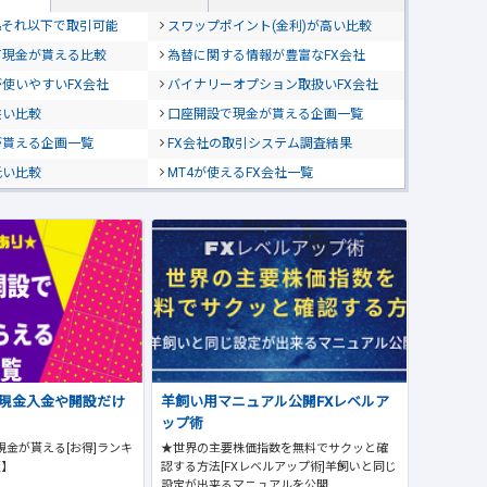
位&それ以下で取引可能
スワップポイント(金利)が高い比較
て現金が貰える比較
為替に関する情報が豊富なFX会社
使いやすいFX会社
バイナリーオプション取扱いFX会社
狭い比較
口座開設で現金が貰える企画一覧
が貰える企画一覧
FX会社の取引システム調査結果
低い比較
MT4が使えるFX会社一覧
で現金入金や開設だけ
羊飼い用マニュアル公開FXレベルア
ップ術
現金が貰える[お得]ランキ
★世界の主要株価指数を無料でサクッと確
版】
認する方法[FXレベルアップ術]羊飼いと同じ
設定が出来るマニュアルを公開