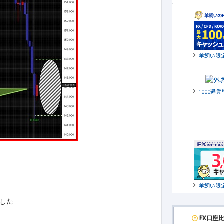
羊飼い限
1000通
羊飼い限
した
FX口座