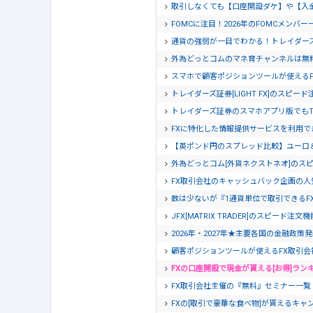
取引しなくても【口座開設ダケ】や【入
FOMCに注目！2026年のFOMCメンバー
通貨の強弱が一目でわかる！トレイダー
外為どっとコムのマネ育チャンネルは無
スマホで顧客ポジションツールが使える
トレイダーズ証券[LIGHT FX]のスピー
トレイダーズ証券のスマホアプリ版でもTra
FXに特化した情報提供サービスを利用でき
【英ポンド円のスプレッド比較】ユーロ
外為どっとコム[外貨ネクストネオ]のス
FX取引会社のキャッシュバック企画の人
数は少ないが『1通貨単位で取引できるF
JFX[MATRIX TRADER]のスピード注
2026年・2027年★主要各国の金融政策
顧客ポジションツールが使えるFX取引会
FXの口座開設で現金が貰える[お得]ラン
FX取引会社主催の『無料』セミナー一覧【20
FXの[取引で豪華な食べ物]が貰えるキャン