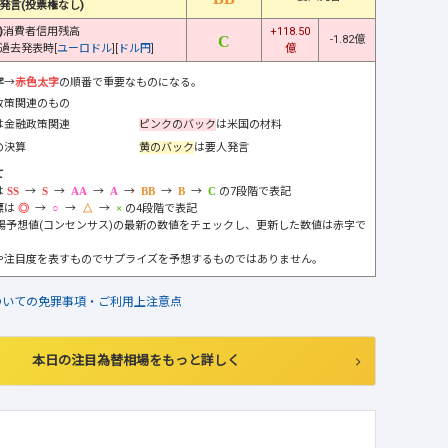
発言(投票権なし)
)
消費者信用残高
+118.50
-1.82億
過去発表時[
ユーロドル
][
ドル円
]
億
字
→
赤色太字
の順番で重要なものになる。
政策関連のもの
は金融政策関連
ピンクのバック
は米国の材料
の決算
黄のバック
は要人発言
て
は
→
→
→
→
→
→
の7段階で表記
標は
→
→
→
の4段階で表記
市場予想値(コンセンサス)の最新の数値をチェックし、更新した数値は赤字で
や注目度を表すものでサプライズを予想するものではありません。
ついての免罪事項・ご利用上注意点
本日の注目為替相場をもっと詳しく