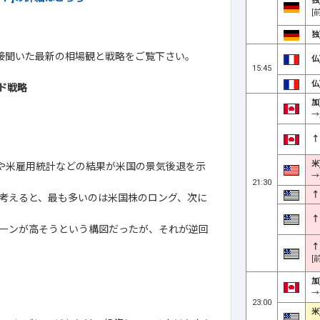
独
[
独
直接聞いた最新の相場観と戦略をご覧下さい。
仏
15:45
仏
ド戦略
加
→
↑
米
数や米雇用統計などの結果が米国の景気後退を示
→
21:30
↑
考えると、最も多いのは米国株のロング、次に
↑
ーンが高そうという構図だったが、それが逆回
↑
[
加
→
23:00
米