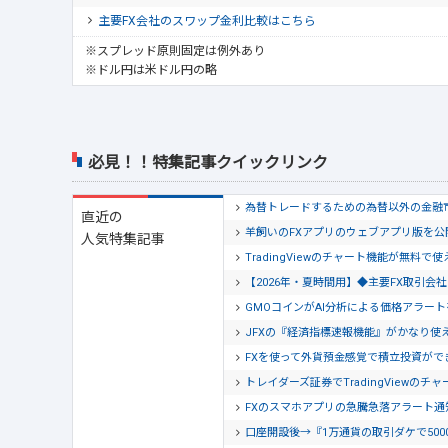
主要FX会社のスワップ金利比較はこちら
※スプレッド原則固定は例外あり
※ドル円は米ドル円の略
必見！！特集記事クイックリンク
為替トレードするための為替以外の金融
直近の
羊飼いのFXアプリのウェブアプリ版を
人気特集記事
TradingViewのチャート機能が無料で
【2026年・夏時間用】◆主要FX取引
GMOコインがAI分析による価格アラー
JFXの『経済指標速報機能』がかなり使
FXを使って外貨預金感覚で積立投資がで
トレイダーズ証券でTradingView
FXのスマホアプリの急騰急落アラート
口座開設後→『1万通貨の取引ダケで500