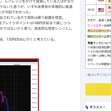
う。 レバレッジをかけて投資している人はかなり
の
うないと思うが、いずれ米景気が本格的に後退
米
28:00
とが今回でわかった。
→
出されているので目先は戻り局面を想定。
文字が、普通→
太
いえばブレイクポイントは148円手前まで戻しつつ、
ピンク太字
→金融
のではないかと思う。具体的な想定レンジとし
オレンジのバック
緑のバック
は企業
合、130円方向に行くと考えている。
重要ランクについ
※米国の経済指標
※その他の経済指
※15時～20時に
表記
※ランクは重要度
当コンテンツに
オススメ！