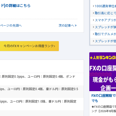
ード]の詳細はこちら
1000通貨単
取引高に応じ
スマホアプリが
ページの
先頭へ
次
の記事
へ
スプレッドが
取引でグルメ
スプレッドが
今月のFXキャンペーンお得度ランク
ドル：原則固定0.3pips、ユーロ円：原則固定0.4銭、ポンド
pips、ユーロ円：原則固定0.4銭、豪ドル円：原則固定0.5
FXの口座開設
でも
.5pips、ユーロ円：原則固定1.0銭、豪ドル円：原則固定
★FXの口座開設で
ング【2026年8月