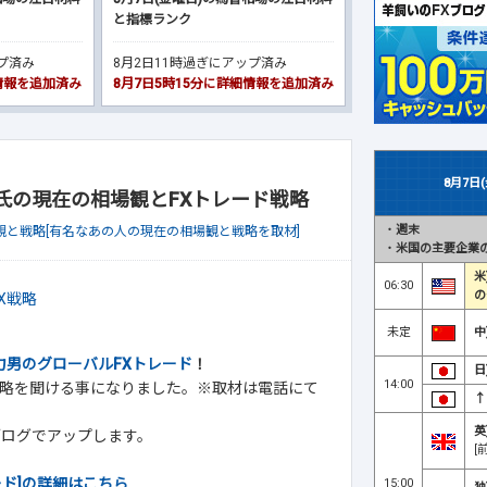
と指標ランク
ップ済み
8月2日11時過ぎにアップ済み
細情報を追加済み
8月7日5時15分に詳細情報を追加済み
8月7日
男氏の現在の相場観とFXトレード戦略
・
週末
観と戦略[有名なあの人の現在の相場観と戦略を取材]
・
米国の主要企業の
米
06:30
の
未定
中
力男のグローバルFXトレード
！
日
14:00
略を聞ける事になりました。※取材は電話にて
↑
英
ブログでアップします。
[
ード]の詳細はこちら
15:00