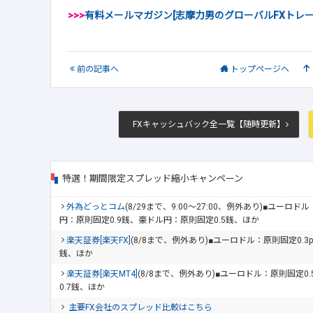
>>>
有料メールマガジン[志摩力男のグローバルFXトレ
前
の記事
へ
トップ
ページへ
FXキャッシュバック全一覧【随時更新】
特選！期間限定スプレッド縮小キャンペーン
外為どっとコム
(8/29まで、9:00～27:00、例外あり)■ユーロ
円：原則固定0.9銭、豪ドル円：原則固定0.5銭、ほか
楽天証券[楽天FX]
(8/8まで、例外あり)■ユーロドル：原則固定0.3
銭、ほか
楽天証券[楽天MT4]
(8/8まで、例外あり)■ユーロドル：原則固定0
0.7銭、ほか
主要FX会社のスプレッド比較はこちら