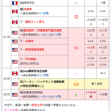
仏)
経常収支
-
-1億
加)
失業率
6.5%
6.5%
→過去発表時[
カナダ円
]
+2.00万
+1.82万
↑・
雇用ネット変化
人
人
米)
雇用統計
：
非農業部門雇用者数
+8.0万
+5.7万
→過去発表時[
ユーロドル
][
ドル円
]
人
人
21:30
↑・
失業率
4.2%
4.2%
+0.4万
+0.3万
↑・
製造業雇用者数
人
人
+0.3%
+0.3%
↑・
平均時給
[前月比/前年比]
+3.5%
+3.5%
加)Ivey購買部協会指数
-
56.2
→過去発表時[
カナダ円
]
23:00
米)バーキン：リッチモンド連銀総裁
要人発言
の発言(投票権なし)
米)
消費者信用残高
+118.50
28:00
-1.82億
→過去発表時[
ユーロドル
][
ドル円
]
億
文字が、普通→
太字
→
赤色太字
の順番で重要なものになる。
ピンク太字
→金融政策関連のもの