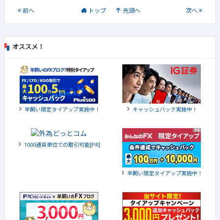
前
へ
トップ
先頭へ
次
へ
オススメ！
羊飼い限定タイアップ実施中！
キャッシュバック実施中！
1000通貨単位での取引可能[PR]
羊飼い限定タイアップ実施中！