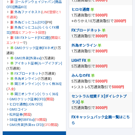
1万通貨取引で
5000円
ゴールデンウェイジャパン[商品
CFD][商品KO]
ヒロセ通商
外為ファイネスト
(
LINE登録と1
1万通貨取引で
5000円
千通貨
)
+のりかえ10万通貨取引で
2000円
外為どっとコム[CFD]
[PR]
外為どっとコム[らくらくFX積
FXブロードネット
立]
(
開設とアンケート回答
)
1万通貨取引で
3000円
SBI FXトレード[FX口座]
(
開設と
エントリー
で)
外為オンライン
GMOクリック証券[FXネオ]
(1万
1万通貨取引で
3000円
通貨)
GMO外貨[外貨ex]
(1万通貨)
LIGHT FX
アイネット証券[ループイフダン]
5万通貨取引で
3000円
(1万通貨)
FXブロードネット
(1万通貨)
みんなのFX
外為オンライン
(1万通貨)
5万通貨取引で
5000円
岡三オンライン[くりっく株365]
+シストレ5万通貨取引で
5000円
(
入金
)
岡三オンライン[くりっく365]
セントラル短資ＦＸ[ダイレクトプ
GMOクリック証券[CFD]
(
開設
)
ラス]
ヒロセ通商[LION CFD]
5万通貨取引で
3000円
GMOコイン
松井証券
(
開設
)
FXキャッシュバック企画一覧はこち
SBI証券[SBIFXα]
(
FX開設
)
ら
GMO外貨[外貨ex CFD]
(
CFD開設
)