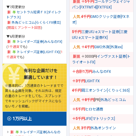
＋5千円
ゴールデンウェイジャ
▼7月更新分
パン[FXTFMT4][FXTFGX]
セントラル短資ＦＸ[ダイレク
4千円
GMOクリック証券[FXネ
トプラス]
オ]
外為どっとコム[らくらくFX積立]
(
開設とアンケート回答
)
5千円
三菱UFJ eスマート証券[三菱
▼6月更新分
UFJ eスマート証券FX]
トレイダーズ証券[みんなのFX]
(
1千通貨
でも)
＋4千円
GMO外貨[外貨ex]
トレイダーズ証券[LIGHT FX]
(
1
＋3000円
インヴァスト証券[ト
千通貨
でも)
ライオートFX]
有利な企画だけを
＋合計1万円
みんなのFX
厳選しています！
＋3千円
LIGHT FX
※基本的に、1万通貨のトレードまでで
4千円
岡三オンライン[くりっく365]
貰える企画を対象。それ以外は、規定
の量のトレードをしても、スプレッド
＋8千円
[PR]
外為どっとコム
でキャッシュバックがマイナスになら
ないモノを掲載。
＋5千円
ヒロセ通商
1万円以上
＋5千円
JFX[マトリックス]
3千円
外為オンライン
トレイダーズ証券[みんなの