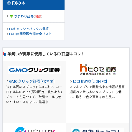
FXの本
ひまわり証券
(
開設
)
FXキャッシュバックお得順
FX口座開設現金還元全リスト
羊飼いが実際に使用しているFX口座はコレ！
GMOクリック証券[FXネオ]
ヒロセ通商[LION FX]
米ドル円のスプレッドは0.2銭で、ユー
スマホアプリで閲覧出来る情報が豊富
ロドルは0.3pips(原則固定、例外あり)
通貨ペア数も多い＆スプレッドも低
チャートも見やすく、取引ツールも使
い、取引で色々貰えるのも良い
いやすい！スキャルに最適♪