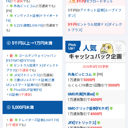
FX]
(
1千通貨
でも)
3千円
FXブロードネット
外為どっとコム
(1万通貨でも)
3千円分
アイネット証券[ループイフ
[PR]
ダン]
インヴァスト証券[トライオート
FX]
3千円
セントラル短資ＦＸ[ダイレク
ヒロセ通商[LION FX]
(1万通貨で
トプラス]
も)
5千円以上→1万円未満
ゴールデンウェイジャパン
[FXTFMT4][FXTFGX]
セントラル短資ＦＸ[ダイレクト
2026年8月3日更新
プラス]
(
1千通貨
でも)
外為どっとコム
[PR]
JFX[マトリックス]
(1万通貨)
1万通貨で
5000円
三菱UFJ eスマート証券[三菱
UFJ eスマート証券FX]
(1万通貨)
らくらくFX積立1回取引で
3000円
Plus500JP証券[FX]
GMO外貨[外貨ex]
IG証券
(
1千通貨
)
1万通貨取引で
4000円
5,000円未満
GMOクリック証券[FXネオ]
1万通貨取引で
4000円
トレイダーズ証券[LIGHT FX]
JFX[マトリックス]
(
1千通貨
でも)