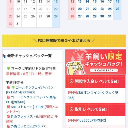
9
10
11
12
13
14
15
12
13
14
15
16
17
18
16
17
18
19
20
21
22
19
20
21
22
23
24
25
23
24
25
26
27
28
29
26
27
28
29
30
31
30
31
＼ FX口座開設で現金や本が貰える ／
最新キャッシュバック一覧
マークは羊飼いＦＸ限定特典
最新情報：8月3日11時に更新
開設や入金レベルでGet！
▼8月更新分
ゴールデンウェイジャパン
[FXTFMT4][FXTFGX]
3千円
岡三オンライン[くりっく株
ゴールデンウェイジャパン[商品
365]
CFD][商品KO]
SBI FXトレード[FX口座]
(
開設とエ
取引レベルでGet！
ントリー
)
外為ファイネスト
(
LINE登録と1千
5千円
Plus500JP証券[FX]
通貨
)
外為どっとコム[CFD]
[PR]