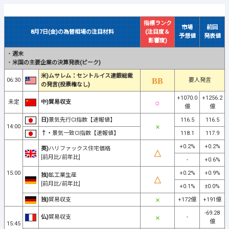
指標ランク
市場
前回
8月7日(金)の為替相場の注目材料
(注目度＆
予想値
発表値
影響度)
・
週末
・
米国の主要企業の決算発表(ピーク)
米)ムサレム：セントルイス連銀総裁
06:30
要人発言
の発言(投票権なし)
+1070.0
+1256.2
未定
中)貿易収支
億
億
日)
景気先行CI指数【速報値】
116.5
116.5
14:00
↑・
景気一致CI指数【速報値】
118.1
117.9
+0.2%
+0.2%
英)
ハリファックス住宅価格
[前月比/前年比]
-
+0.6%
15:00
+0.2%
+0.9%
独)
鉱工業生産
[前月比/前年比]
+0.1%
±0.0%
独)
貿易収支
+172億
+191億
-69.28
仏)
貿易収支
-
億
15:45