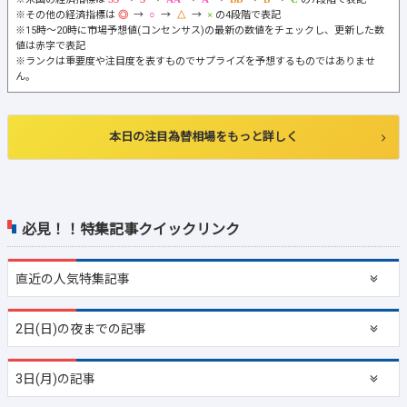
※その他の経済指標は
→
→
→
の4段階で表記
※15時～20時に市場予想値(コンセンサス)の最新の数値をチェックし、更新した数
値は赤字で表記
※ランクは重要度や注目度を表すものでサプライズを予想するものではありませ
ん。
本日の注目為替相場をもっと詳しく
必見！！特集記事クイックリンク
直近の
人気特集記事
2日(日)の夜までの記事
3日(月)の記事