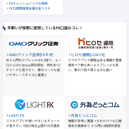
FXキャッシュバックお得順
FX口座開設現金還元全リスト
羊飼いが実際に使用しているFX口座はコレ！
GMOクリック証券[FXネオ]
ヒロセ通商[LION FX]
米ドル円のスプレッドは0.2銭で、ユー
スマホアプリで閲覧出来る情報が豊富
ロドルは0.3pips(原則固定、例外あり)
通貨ペア数も多い＆スプレッドも低
チャートも見やすく、取引ツールも使
い、取引で色々貰えるのも良い
いやすい！スキャルに最適♪
LIGHT FX
外為どっとコム
スマホアプリが使いやすい＆チャート
情報が非常に豊富→それだけでも口座
が見やすい
1回の発注上限が20万通貨
保有の価値あり
ドル円0.2銭原則固定