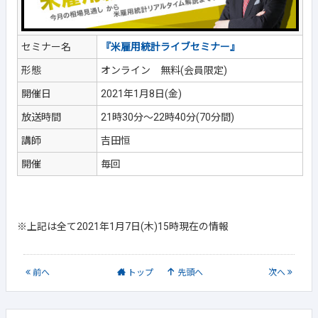
セミナー名
『米雇用統計ライブセミナー』
形態
オンライン 無料(会員限定)
開催日
2021年1月8日(金)
放送時間
21時30分～22時40分(70分間)
講師
吉田恒
開催
毎回
※上記は全て2021年1月7日(木)15時現在の情報
前
へ
トップ
先頭へ
次
へ