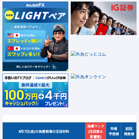
指標ランク
市場
前回
8月7日(金)の為替相場の注目材料
(注目度＆
予想値
発表値
影響度)