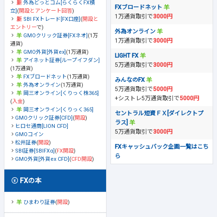
外為どっとコム[らくらくFX積
FXブロードネット
立]
(
開設とアンケート回答
)
1万通貨取引で
3000円
SBI FXトレード[FX口座]
(
開設と
エントリー
で)
外為オンライン
GMOクリック証券[FXネオ]
(1万
1万通貨取引で
3000円
通貨)
GMO外貨[外貨ex]
(1万通貨)
LIGHT FX
アイネット証券[ループイフダン]
5万通貨取引で
3000円
(1万通貨)
FXブロードネット
(1万通貨)
みんなのFX
外為オンライン
(1万通貨)
5万通貨取引で
5000円
岡三オンライン[くりっく株365]
+シストレ5万通貨取引で
5000円
(
入金
)
岡三オンライン[くりっく365]
セントラル短資ＦＸ[ダイレクトプ
GMOクリック証券[CFD]
(
開設
)
ラス]
ヒロセ通商[LION CFD]
5万通貨取引で
3000円
GMOコイン
松井証券
(
開設
)
FXキャッシュバック企画一覧はこち
SBI証券[SBIFXα]
(
FX開設
)
ら
GMO外貨[外貨ex CFD]
(
CFD開設
)
FXの本
ひまわり証券
(
開設
)