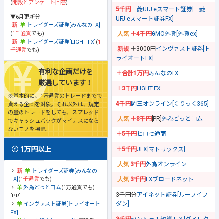
(
開設とアンケート回答
)
5千円
三菱UFJ eスマート証券[三菱
▼6月更新分
UFJ eスマート証券FX]
トレイダーズ証券[みんなのFX]
(
1千通貨
でも)
＋4千円
GMO外貨[外貨ex]
トレイダーズ証券[LIGHT FX]
(
1
＋3000円
インヴァスト証券[ト
千通貨
でも)
ライオートFX]
有利な企画だけを
＋合計1万円
みんなのFX
厳選しています！
＋3千円
LIGHT FX
※基本的に、1万通貨のトレードまでで
4千円
岡三オンライン[くりっく365]
貰える企画を対象。それ以外は、規定
の量のトレードをしても、スプレッド
＋8千円
[PR]
外為どっとコム
でキャッシュバックがマイナスになら
ないモノを掲載。
＋5千円
ヒロセ通商
1万円以上
＋5千円
JFX[マトリックス]
3千円
外為オンライン
トレイダーズ証券[みんなの
FX]
(
1千通貨
でも)
3千円
FXブロードネット
外為どっとコム
(1万通貨でも)
3千円分
アイネット証券[ループイフ
[PR]
ダン]
インヴァスト証券[トライオート
FX]