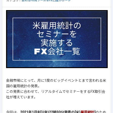
カテゴリ：
便利なFX用ツール＆FX口座レポート
金融市場にとって、月に1度のビッグイベントとまで言われる米
国の雇用統計の発表。
この発表に合わせて、リアルタイムでセミナーをするFX取引会
社が増えています。
今回は、
2021年1月8日(金)22時30分発表の[米)
雇用統計
]
のため