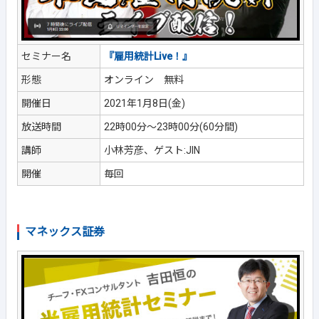
セミナー名
『雇用統計Live！』
形態
オンライン 無料
開催日
2021年1月8日(金)
放送時間
22時00分～23時00分(60分間)
講師
小林芳彦、ゲスト:JIN
開催
毎回
マネックス証券