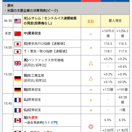
・
週末
・
米国の主要企業の決算発表(ピーク)
米)ムサレム：セントルイス連銀総裁
06:30
要人発言
の発言(投票権なし)
+1070.0
+1256.2
未定
中)貿易収支
億
億
日)
景気先行CI指数【速報値】
116.5
116.5
14:00
↑・
景気一致CI指数【速報値】
118.1
117.9
+0.2%
+0.2%
英)
ハリファックス住宅価格
[前月比/前年比]
-
+0.6%
15:00
+0.2%
+0.9%
独)
鉱工業生産
[前月比/前年比]
+0.1%
±0.0%
独)
貿易収支
+172億
+191億
-69.28
仏)
貿易収支
-
億
15:45
仏)
経常収支
-
-1億
加)
失業率
6.5%
6.5%
→過去発表時[
カナダ円
]
+2.00万
+1.82万