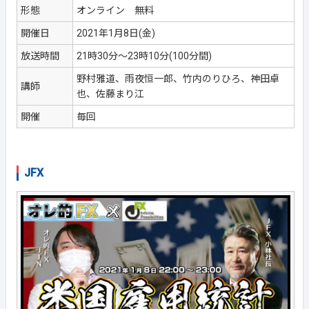
形態
オンライン 無料
開催日
2021年1月8日(金)
放送時間
21時30分～23時10分(100分間)
野村雅道、雨夜恒一郎、竹内のりひろ、神田卓
講師
也、佐藤まり江
開催
毎回
JFX