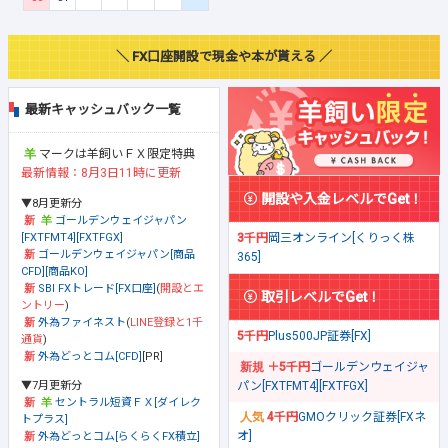
＼ FX口座開設で現金や本が貰える ／
最新キャッシュバック一覧
マークは羊飼いＦＸ限定特典
最新情報：8月3日11時に更新
開設や入金レベルでGet！
▼8月更新分
ゴールデンウェイジャパン
[FXTFMT4][FXTFGX]
3千円
岡三オンライン[くりっく株
ゴールデンウェイジャパン[商品
365]
CFD][商品KO]
SBI FXトレード[FX口座]
(
開設とエ
取引レベルでGet！
ントリー
)
外為ファイネスト
(
LINE登録と1千
5千円
Plus500JP証券[FX]
通貨
)
外為どっとコム[CFD]
[PR]
＋5千円
ゴールデンウェイジャ
▼7月更新分
パン[FXTFMT4][FXTFGX]
セントラル短資ＦＸ[ダイレク
4千円
GMOクリック証券[FXネ
トプラス]
オ]
外為どっとコム[らくらくFX積立]