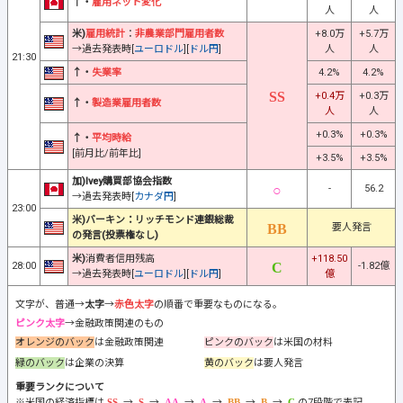
↑・
雇用ネット変化
人
人
米)
雇用統計
：
非農業部門雇用者数
+8.0万
+5.7万
→過去発表時[
ユーロドル
][
ドル円
]
人
人
21:30
↑・
失業率
4.2%
4.2%
+0.4万
+0.3万
↑・
製造業雇用者数
人
人
+0.3%
+0.3%
↑・
平均時給
[前月比/前年比]
+3.5%
+3.5%
加)Ivey購買部協会指数
-
56.2
→過去発表時[
カナダ円
]
23:00
米)バーキン：リッチモンド連銀総裁
要人発言
の発言(投票権なし)
米)
消費者信用残高
+118.50
28:00
-1.82億
→過去発表時[
ユーロドル
][
ドル円
]
億
文字が、普通→
太字
→
赤色太字
の順番で重要なものになる。
ピンク太字
→金融政策関連のもの
オレンジのバック
は金融政策関連
ピンクのバック
は米国の材料
緑のバック
は企業の決算
黄のバック
は要人発言
重要ランクについて
※米国の経済指標は
→
→
→
→
→
→
の7段階で表記