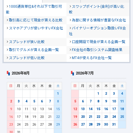
1000通貨単位&それ以下で取引可
スワップポイント(金利)が高い比
能
較
取引高に応じて現金が貰える比較
為替に関する情報が豊富なFX会社
スマホアプリが使いやすいFX会社
バイナリーオプション取扱いFX会
社
スプレッドが狭い比較
口座開設で現金が貰える企画一覧
取引でグルメが貰える企画一覧
FX会社の取引システム調査結果
スプレッドが低い比較
MT4が使えるFX会社一覧
2026年8月
2026年7月
日
月
火
水
木
金
土
日
月
火
水
木
金
土
1
1
2
3
4
2
3
4
5
6
7
8
5
6
7
8
9
10
11
9
10
11
12
13
14
15
12
13
14
15
16
17
18
16
17
18
19
20
21
22
19
20
21
22
23
24
25
23
24
25
26
27
28
29
26
27
28
29
30
31
30
31