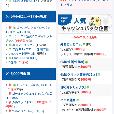
3千円
セントラル短資ＦＸ[ダイレク
ヒロセ通商[LION FX]
(1万通貨で
トプラス]
も)
5千円以上→1万円未満
ゴールデンウェイジャパン
[FXTFMT4][FXTFGX]
セントラル短資ＦＸ[ダイレクト
2026年8月3日更新
プラス]
(
1千通貨
でも)
外為どっとコム
[PR]
JFX[マトリックス]
(1万通貨)
1万通貨で
5000円
三菱UFJ eスマート証券[三菱
UFJ eスマート証券FX]
(1万通貨)
らくらくFX積立1回取引で
3000円
Plus500JP証券[FX]
GMO外貨[外貨ex]
IG証券
(
1千通貨
)
1万通貨取引で
4000円
5,000円未満
GMOクリック証券[FXネオ]
1万通貨取引で
4000円
トレイダーズ証券[LIGHT FX]
JFX[マトリックス]
(
1千通貨
でも)
1万通貨取引で
5000円
ゴールデンウェイジャパン[商品
CFD][商品KO]
ヒロセ通商
外為ファイネスト
(
LINE登録と1
1万通貨取引で
5000円
千通貨
)
+のりかえ10万通貨取引で
2000円
外為どっとコム[CFD]
[PR]