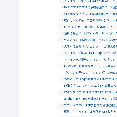
トレイダーズ証券でTradingView
FXのスマホアプリの急騰急落アラート
口座開設後→『1万通貨の取引ダケで500
取引しなくても【口座開設ダケ】や【入
FOMCに注目！2026年のFOMCメンバー
通貨の強弱が一目でわかる！トレイダー
外為どっとコムのマネ育チャンネルは無
スマホで顧客ポジションツールが使える
トレイダーズ証券[LIGHT FX]のスピー
トレイダーズ証券のスマホアプリ版でもTra
FXに特化した情報提供サービスを利用でき
【英ポンド円のスプレッド比較】ユーロ
外為どっとコム[外貨ネクストネオ]のス
FX取引会社のキャッシュバック企画の人
数は少ないが『1通貨単位で取引できるF
JFX[MATRIX TRADER]のスピード注
2026年・2027年★主要各国の金融政策
顧客ポジションツールが使えるFX取引会