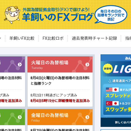
ン
羊飼いFX比較
FX比較ロボ
過去発表時チャート記録
指
相場の注目材料
8月4日(火曜日)の為替相場の注目材料
と指標ランク
ップ済み
8月2日11時過ぎにアップ済み
細情報を追加済み
8月4日5時15分に詳細情報を追加済み
相場の注目材料
8月7日(金曜日)の為替相場の注目材料