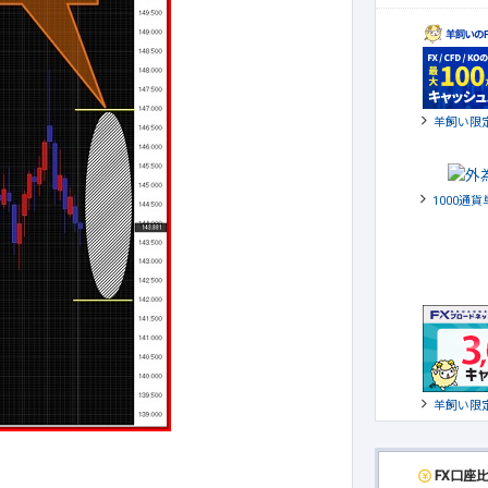
羊飼い限
1000通
羊飼い限
FX口座