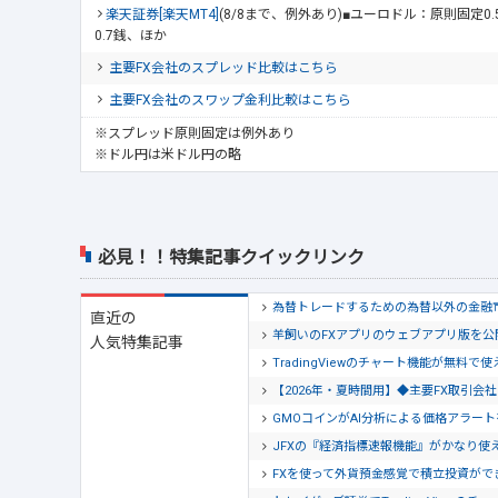
楽天証券[楽天MT4]
(8/8まで、例外あり)■ユーロドル：原則固定0
0.7銭、ほか
主要FX会社のスプレッド比較はこちら
主要FX会社のスワップ金利比較はこちら
※スプレッド原則固定は例外あり
※ドル円は米ドル円の略
必見！！特集記事クイックリンク
為替トレードするための為替以外の金融
直近の
羊飼いのFXアプリのウェブアプリ版を
人気特集記事
TradingViewのチャート機能が無料で
【2026年・夏時間用】◆主要FX取引
GMOコインがAI分析による価格アラー
JFXの『経済指標速報機能』がかなり使
FXを使って外貨預金感覚で積立投資がで