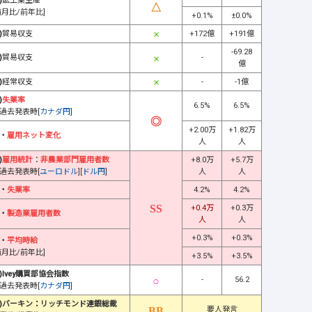
)
鉱工業生産
前月比/前年比]
+0.1%
±0.0%
)
貿易収支
+172億
+191億
-69.28
)
貿易収支
-
億
)
経常収支
-
-1億
)
失業率
6.5%
6.5%
過去発表時[
カナダ円
]
+2.00万
+1.82万
・
雇用ネット変化
人
人
)
雇用統計
：
非農業部門雇用者数
+8.0万
+5.7万
過去発表時[
ユーロドル
][
ドル円
]
人
人
・
失業率
4.2%
4.2%
+0.4万
+0.3万
・
製造業雇用者数
人
人
+0.3%
+0.3%
・
平均時給
前月比/前年比]
+3.5%
+3.5%
)Ivey購買部協会指数
-
56.2
過去発表時[
カナダ円
]
)バーキン：リッチモンド連銀総裁
要人発言