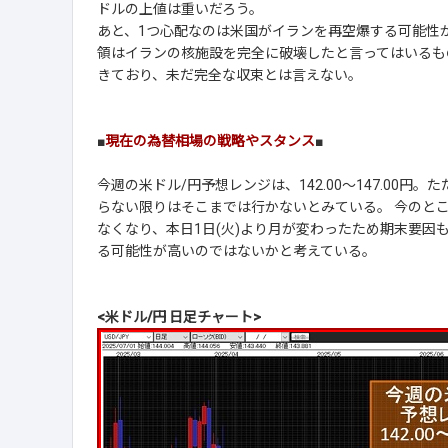
ドルの上値は重いだろう。
あと、1つ心配なのは米国がイランを再空爆する可能性
領はイランの核施設を完全に破壊したと言ってはいるも
きており、未だ完全な収束とは言えない。
■
現在の為替相場の戦略やスタンス
■
今週の米ドル/円予想レンジは、142.00～147.00
らない限りはそこまでは行かないとみている。 今のと
なくなり、本日1日(火)より月が変わったため期末要因
る可能性が高いのではないかと考えている。
<米ドル/円 日足チャート>