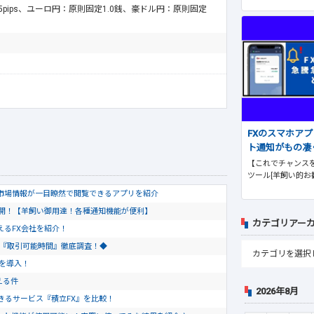
.5pips、ユーロ円：原則固定1.0銭、豪ドル円：原則固定
FXのスマホア
ト通知がもの凄
【これでチャンスを
ツール[羊飼い的お
市場情報が一目瞭然で閲覧できるアプリを紹介
公開！【羊飼い御用達！各種通知機能が便利】
カテゴリアー
使えるFX会社を紹介！
会社『取引可能時間』徹底調査！◆
トを導入！
える件
2026年8月
きるサービス『積立FX』を比較！