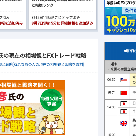
と指標ランク
ップ済み
8月2日11時過ぎにアップ済み
細情報を追加済み
8月7日5時15分に詳細情報を追加済み
8月7日
彦氏の現在の相場観とFXトレード戦略
・
週末
観と戦略[有名なあの人の現在の相場観と戦略を取材]
・
米国の主要企業の
米
06:30
の
未定
中
日
14:00
↑
英
[
15:00