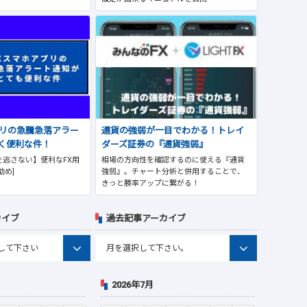
プリの急騰急落アラー
通貨の強弱が一目でわかる！トレイ
く便利な件！
ダーズ証券の『通貨強弱』
逃さない】便利なFX用
相場の方向性を確認するのに使える『通貨
勧め]
強弱』。チャート分析と併用することで、
きっと勝率アップに繋がる！
カイブ
過去記事アーカイブ
2026年7月