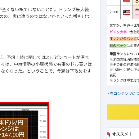
の
が全くない訳ではないことだ。トランプ米大統
米
28:00
→
のの、実は違うのではないかといった噂も出て
文字が、普通→
太
ピンク太字
→金融
オレンジのバック
緑のバック
は企業
重要ランクについ
円。ただ、予想上値に関してはよほどショートが溜ま
※米国の経済指標
ころは、中東情勢の小康状態で有事のドル買いは
※その他の経済指
※15時～20時に
もなくなった。ということで、今週は下攻めをす
表記
※ランクは重要度
当コンテンツに
オススメ！