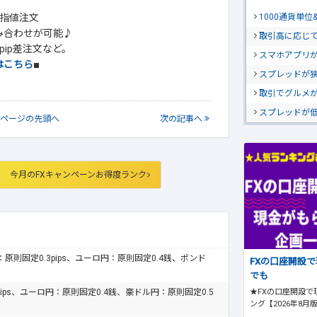
1000通貨単
指値注文
み合わせが可能♪
取引高に応じ
ip差注文など。
スマホアプリが
はこちら
■
スプレッドが
取引でグルメ
スプレッドが
ページの
先頭へ
次
の記事
へ
今月のFXキャンペーンお得度ランク
ドル：原則固定0.3pips、ユーロ円：原則固定0.4銭、ポンド
FXの口座開設
でも
★FXの口座開設で
pips、ユーロ円：原則固定0.4銭、豪ドル円：原則固定0.5
ング【2026年8月