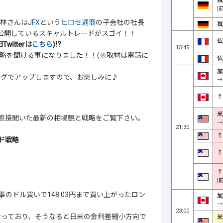
独
[
林さんは
JFX
という
ヒロセ通商
の子会社の社長
独
)で公開しているスキャルトレードがスゴイ！！
仏
witterは
こちら
)!?
15:45
略を聞ける事になりました！！(※取材は電話に
仏
加
ログでアップしますので、お楽しみに♪
→
↑
米
んに直接聞いた最新の相場観と戦略をご覧下さい。
→
21:30
↑
ド戦略
↑
↑
[
のドル買いで148.03円まで買い上がったロン
加
→
23:00
なっており、そうなると日米の金利差縮小方向で
米