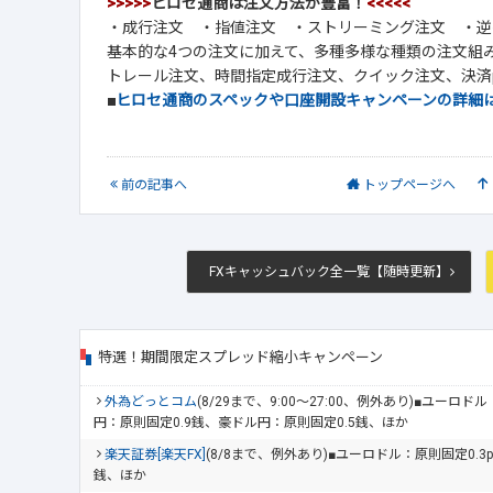
>>>>>
ヒロセ通商は注文方法が豊富！
<<<<<
・成行注文 ・指値注文 ・ストリーミング注文 ・逆
基本的な4つの注文に加えて、多種多様な種類の注文組
トレール注文、時間指定成行注文、クイック注文、決済p
■
ヒロセ通商のスペックや口座開設キャンペーンの詳細
前
の記事
へ
トップ
ページへ
FXキャッシュバック全一覧【随時更新】
特選！期間限定スプレッド縮小キャンペーン
外為どっとコム
(8/29まで、9:00～27:00、例外あり)■ユーロ
円：原則固定0.9銭、豪ドル円：原則固定0.5銭、ほか
楽天証券[楽天FX]
(8/8まで、例外あり)■ユーロドル：原則固定0.3
銭、ほか