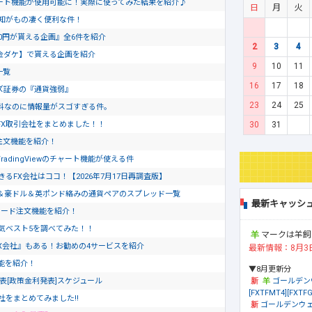
のチャート機能が使用可能に！実際に使ってみた結果を紹介♪
日
月
火
通知がもの凄く便利な件！
0円が貰える企画』全6件を紹介
2
3
4
金ダケ】で貰える企画を紹介
9
10
11
一覧
16
17
18
ズ証券の『通貨強弱』
23
24
25
料なのに情報量がスゴすぎる件。
30
31
FX取引会社をまとめました！！
ド注文機能を紹介！
dingViewのチャート機能が使える件
るFX会社はココ！【2026年7月17日再調査版】
＆豪ドル＆英ポンド絡みの通貨ペアのスプレッド一覧
最新キャッシ
ピード注文機能を紹介！
気ベスト5を調べてみた！！
マークは羊飼
X会社』もある！お勧めの4サービスを紹介
最新情報：8月3
文機能を紹介！
▼8月更新分
ゴールデン
発表[政策金利発表]スケジュール
[FXTFMT4][FXTFG
社をまとめてみました!!
ゴールデンウェ