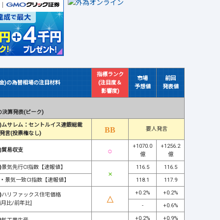
指標ランク
市場
前回
(金)の為替相場の注目材料
(注目度＆
予想値
発表値
影響度)
決算発表(ピーク)
)ムサレム：セントルイス連銀総裁
要人発言
発言(投票権なし)
+1070.0
+1256.2
)貿易収支
億
億
)
景気先行CI指数【速報値】
116.5
116.5
・
景気一致CI指数【速報値】
118.1
117.9
+0.2%
+0.2%
)
ハリファックス住宅価格
前月比/前年比]
-
+0.6%
+0.2%
+0.9%