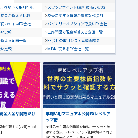
位&それ以下で取引可能
スワップポイント(金利)が高い比較
て現金が貰える比較
為替に関する情報が豊富なFX会社
使いやすいFX会社
バイナリーオプション取扱いFX会社
狭い比較
口座開設で現金が貰える企画一覧
が貰える企画一覧
FX会社の取引システム調査結果
低い比較
MT4が使えるFX会社一覧
で現金入金や開設だけ
羊飼い用マニュアル公開FXレベルア
ップ術
現金が貰える[お得]ランキ
★世界の主要株価指数を無料でサクッと確
版】
認する方法[FXレベルアップ術]羊飼いと同じ
設定が出来るマニュアルを公開