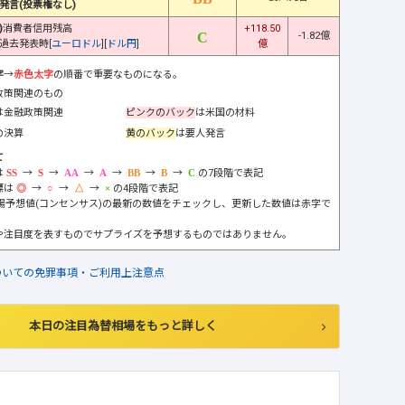
発言(投票権なし)
)
消費者信用残高
+118.50
-1.82億
過去発表時[
ユーロドル
][
ドル円
]
億
字
→
赤色太字
の順番で重要なものになる。
政策関連のもの
は金融政策関連
ピンクのバック
は米国の材料
の決算
黄のバック
は要人発言
て
は
→
→
→
→
→
→
の7段階で表記
標は
→
→
→
の4段階で表記
市場予想値(コンセンサス)の最新の数値をチェックし、更新した数値は赤字で
や注目度を表すものでサプライズを予想するものではありません。
ついての免罪事項・ご利用上注意点
本日の注目為替相場をもっと詳しく