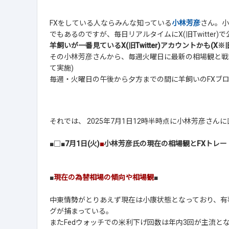
FXをしている人ならみんな知っている
小林芳彦
さん。小
でもあるのですが、毎日リアルタイムにX(旧Twitter
羊飼いが一番見ているX(旧Twitter)アカウントかも(X※旧T
その小林芳彦さんから、毎週火曜日に最新の相場観と戦
て実施)
毎週・火曜日の午後から夕方までの間に羊飼いのFXブ
それでは、 2025年7月1日12時半時点に小林芳彦さ
■□■
7月1日(火)
■
小林芳彦氏の現在の相場観とFXトレー
■
現在の為替相場の傾向や相場観
■
中東情勢がとりあえず現在は小康状態となっており、有事
グが捕まっている。
またFedウォッチでの米利下げ回数は年内3回が主流と