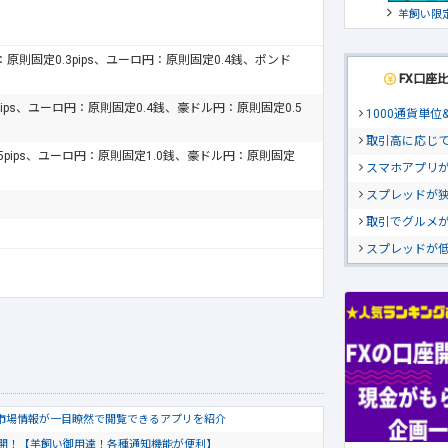
羊飼い限
ドル：原則固定0.3pips、ユーロ円：原則固定0.4銭、ポンド
FX口座
pips、ユーロ円：原則固定0.4銭、豪ドル円：原則固定0.5
1000通貨単
取引高に応じ
.5pips、ユーロ円：原則固定1.0銭、豪ドル円：原則固定
スマホアプリが
スプレッドが
取引でグルメ
スプレッドが
市場情報が一目瞭然で閲覧できるアプリを紹介
公開！【羊飼い御用達！各種通知機能が便利】