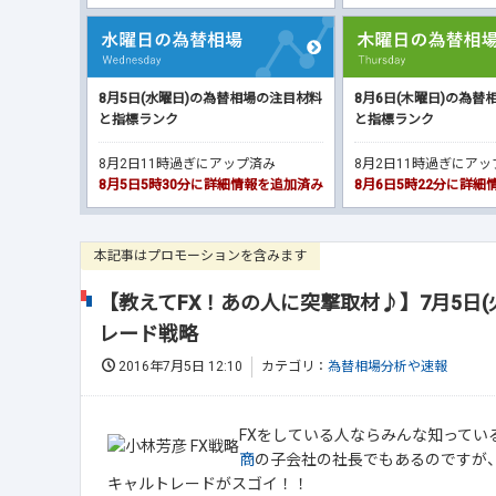
8月5日(水曜日)の為替相場の注目材料
8月6日(木曜日)の為替
と指標ランク
と指標ランク
8月2日11時過ぎにアップ済み
8月2日11時過ぎにア
8月5日5時30分に詳細情報を追加済み
8月6日5時22分に詳
本記事はプロモーションを含みます
【教えてFX！あの人に突撃取材♪】7月5日(
レード戦略
2016年7月5日 12:10
カテゴリ：
為替相場分析や速報
FXをしている人ならみんな知ってい
商
の子会社の社長でもあるのですが、毎
キャルトレードがスゴイ！！