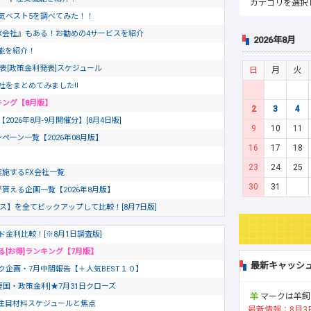
気ベスト5を調べてみた！！
X会社』もある！お勧めの4サービスを紹介
2026年8月
文機能を紹介！
発表[政策金利発表]スケジュール
日
月
火
社をまとめてみました!!
キング【8月版】
2
3
4
26年8月-9月開催分】[8月4日版]
9
10
11
ペーン一覧【2026年08月版】
16
17
18
23
24
25
を実施するFX会社一覧
30
31
が貰える企画一覧【2026年8月版】
ビス】を全てピックアップして比較！[8月7日版]
ド金利比較！[※8月1日調査版]
る[お得]ランキング【7月版】
最新キャッシ
ク企画・7月中間報告【＋人気BEST１０】
要国・政策金利]★7月31日クローズ
マークは羊飼
の注目材料スケジュールと焦点
最新情報：8月3