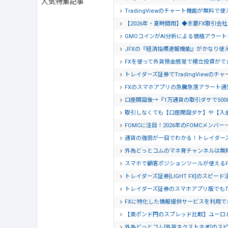
人気特集記事
TradingViewのチャート機能が無料で
【2026年・夏時間用】◆主要FX取引
GMOコインがAI分析による価格アラー
JFXの『経済指標速報機能』がかなり使
FXを使って外貨預金感覚で積立投資がで
トレイダーズ証券でTradingView
FXのスマホアプリの急騰急落アラート
口座開設後→『1万通貨の取引ダケで500
取引しなくても【口座開設ダケ】や【入
FOMCに注目！2026年のFOMCメンバー
通貨の強弱が一目でわかる！トレイダー
外為どっとコムのマネ育チャンネルは無
スマホで顧客ポジションツールが使える
トレイダーズ証券[LIGHT FX]のスピー
トレイダーズ証券のスマホアプリ版でもTra
FXに特化した情報提供サービスを利用でき
【英ポンド円のスプレッド比較】ユーロ
外為どっとコム[外貨ネクストネオ]のス