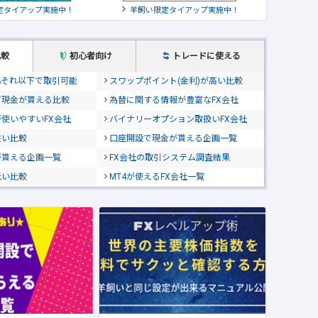
定タイアップ実施中！
羊飼い限定タイアップ実施中！
比較
初心者向け
トレードに使える
位&それ以下で取引可能
スワップポイント(金利)が高い比較
て現金が貰える比較
為替に関する情報が豊富なFX会社
使いやすいFX会社
バイナリーオプション取扱いFX会社
狭い比較
口座開設で現金が貰える企画一覧
が貰える企画一覧
FX会社の取引システム調査結果
低い比較
MT4が使えるFX会社一覧