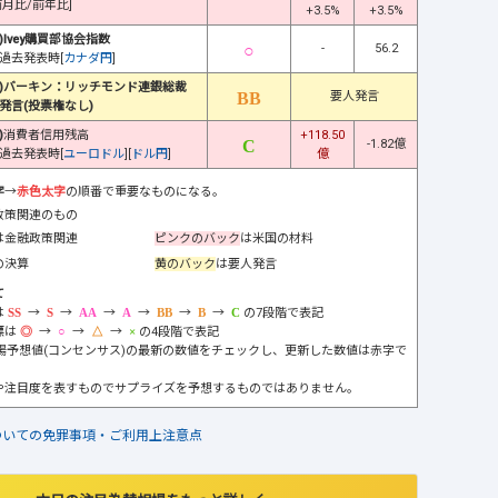
前月比/前年比]
+3.5%
+3.5%
)Ivey購買部協会指数
-
56.2
過去発表時[
カナダ円
]
)バーキン：リッチモンド連銀総裁
要人発言
発言(投票権なし)
)
消費者信用残高
+118.50
-1.82億
過去発表時[
ユーロドル
][
ドル円
]
億
字
→
赤色太字
の順番で重要なものになる。
政策関連のもの
は金融政策関連
ピンクのバック
は米国の材料
の決算
黄のバック
は要人発言
て
は
→
→
→
→
→
→
の7段階で表記
標は
→
→
→
の4段階で表記
市場予想値(コンセンサス)の最新の数値をチェックし、更新した数値は赤字で
や注目度を表すものでサプライズを予想するものではありません。
ついての免罪事項・ご利用上注意点