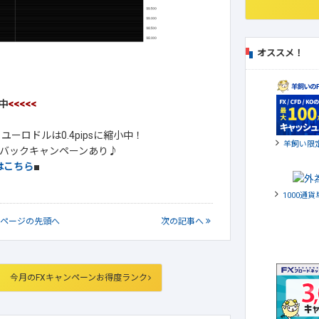
オススメ！
中
<<<<<
ーロドルは0.4pipsに縮小中！
羊飼い限
バックキャンペーンあり♪
はこちら
■
1000通
ページの
先頭へ
次
の記事
へ
今月のFXキャンペーンお得度ランク