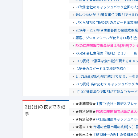
FX取引会社のキャッシュバック企画の人
数は少ないが『1通貨単位で取引できるF
JFX[MATRIX TRADER]のスピード注
2026年・2027年★主要各国の金融政策
顧客ポジションツールが使えるFX取引会
FXの口座開設で現金が貰える[お得]ラン
FX取引会社主催の『無料』セミナー一覧【20
FXの[取引で豪華な食べ物]が貰えるキャン
IG証券のスピード注文機能を紹介！
8月7日(金)の[米)雇用統計]でセミナー
FXの[取引高に応じてキャッシュバック]
【1000通貨単位で取引が可能なFXサー
★定期調査★
主要FX会社・最新スプレッ
2日(日)の夜までの記
★特別記事★
FXの口座開設で現金が貰え
事
★特別記事★
FX口座開設キャッシュバッ
★週末１★
[今週の金融市場の終値]＆[主
★週末２★
【8月3日～の週】為替相場