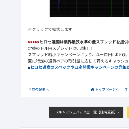
※クリックで拡大します
>>>>>
ヒロセ通商は業界最狭水準の低スプレッドを提供
定番のドル円スプレッドは0.3銭！！
スプレッド縮小キャンペーンにより、ユーロ円は0.5銭、ユ
更に特定の通貨ペアの取引量に応じて貰えるキャッシュ
■
ヒロセ通商のスペックや口座開設キャンペーンの詳細
前
の記事
へ
トップ
ページへ
FXキャッシュバック全一覧【随時更新】