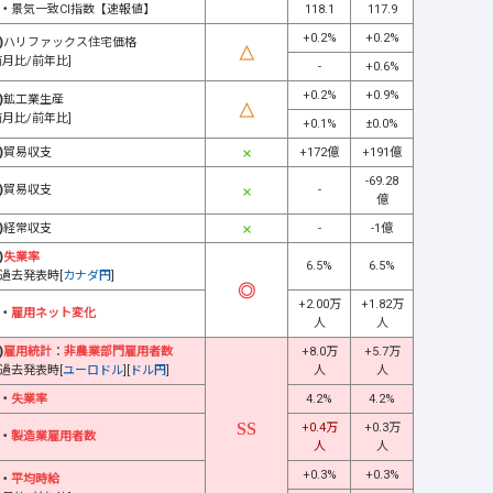
・
景気一致CI指数【速報値】
118.1
117.9
+0.2%
+0.2%
)
ハリファックス住宅価格
前月比/前年比]
-
+0.6%
+0.2%
+0.9%
)
鉱工業生産
前月比/前年比]
+0.1%
±0.0%
)
貿易収支
+172億
+191億
-69.28
)
貿易収支
-
億
)
経常収支
-
-1億
)
失業率
6.5%
6.5%
過去発表時[
カナダ円
]
+2.00万
+1.82万
・
雇用ネット変化
人
人
)
雇用統計
：
非農業部門雇用者数
+8.0万
+5.7万
過去発表時[
ユーロドル
][
ドル円
]
人
人
・
失業率
4.2%
4.2%
+0.4万
+0.3万
・
製造業雇用者数
人
人
+0.3%
+0.3%
・
平均時給