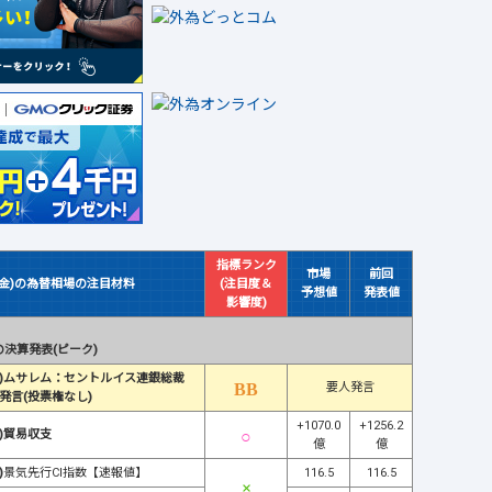
指標ランク
市場
前回
(金)の為替相場の注目材料
(注目度＆
予想値
発表値
影響度)
決算発表(ピーク)
)ムサレム：セントルイス連銀総裁
要人発言
発言(投票権なし)
+1070.0
+1256.2
)貿易収支
億
億
)
景気先行CI指数【速報値】
116.5
116.5