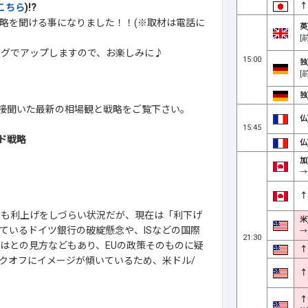
↑
こちら
)!?
略を聞ける事になりました！！(※取材は電話に
英
[
ログでアップしますので、お楽しみに♪
15:00
独
[
独
に直接聞いた最新の相場観と戦略をご覧下さい。
仏
15:45
ド戦略
仏
加
→
↑
メリカも利上げをしづらい状況だが、現在は「利下げ
米
ているドイツ銀行の破綻懸念や、ISなどの国際
→
21:30
はとの見方などもあり、EUの政策そのものに疑
↑
クオフにイメージが傾いているため、米ドル/
↑
↑