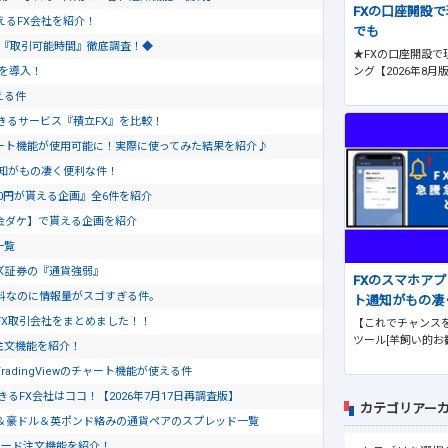
FXの口座開設
使えるFX会社を紹介！
でも
会社『取引可能時間』徹底調査！◆
★FXの口座開設で
ング【2026年8月
トを導入！
える件
きるサービス『積立FX』を比較！
のチャート機能が使用可能に！実際に使ってみた結果を紹介♪
通知がもの凄く便利な件！
0円が貰える企画』全6件を紹介
金ダケ】で貰える企画を紹介
一覧
ズ証券の『通貨強弱』
FXのスマホア
料なのに情報量がスゴすぎる件。
ト通知がもの凄
FX取引会社をまとめました！！
【これでチャンスを
ツール[羊飼い的お
ド注文機能を紹介！
dingViewのチャート機能が使える件
るFX会社はココ！【2026年7月17日再調査版】
カテゴリアー
＆豪ドル＆英ポンド絡みの通貨ペアのスプレッド一覧
ピード注文機能を紹介！