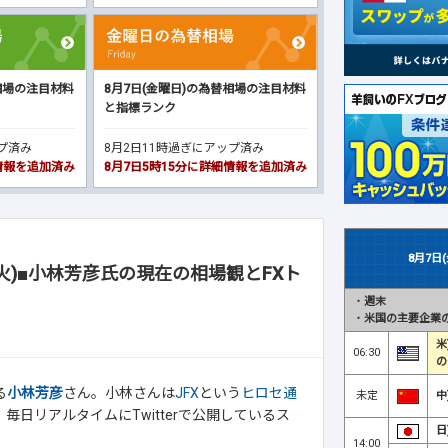
相場の注目材料
8月7日(金曜日)の為替相場の注目材料
と指標ランク
ップ済み
8月2日11時過ぎにアップ済み
細情報を追加済み
8月7日5時15分に詳細情報を追加済み
8月7日
火)■小林芳彦氏の現在の相場観とFXト
・
週末
・
米国の主要企業の
米
06:30
の
る
小林芳彦
さん。小林さんは
JFX
という
ヒロセ通
未定
中
日リアルタイムにTwitterで公開しているス
日
14:00