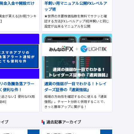
で現金入金や開設だけ
羊飼い用マニュアル公開FXレベルア
ップ術
現金が貰える[お得]ランキ
★世界の主要株価指数を無料でサクッと確
版】
認する方法[FXレベルアップ術]羊飼いと同じ
設定が出来るマニュアルを公開
プリの急騰急落アラー
通貨の強弱が一目でわかる！トレイ
く便利な件！
ダーズ証券の『通貨強弱』
逃さない】便利なFX用
相場の方向性を確認するのに使える『通貨
勧め]
強弱』。チャート分析と併用することで、
きっと勝率アップに繋がる！
カイブ
過去記事アーカイブ