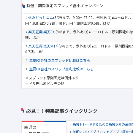
特選！期間限定スプレッド縮小キャンペーン
外為どっとコム
(8/29まで、9:00～27:00、例外あり)■ユーロ
円：原則固定0.9銭、豪ドル円：原則固定0.5銭、ほか
楽天証券[楽天FX]
(8/8まで、例外あり)■ユーロドル：原則固定0.3
銭、ほか
楽天証券[楽天MT4]
(8/8まで、例外あり)■ユーロドル：原則固定0
0.7銭、ほか
主要FX会社のスプレッド比較はこちら
主要FX会社のスワップ金利比較はこちら
※スプレッド原則固定は例外あり
※ドル円は米ドル円の略
必見！！特集記事クイックリンク
為替トレードするための為替以外の金融
直近の
羊飼いのFXアプリのウェブアプリ版を