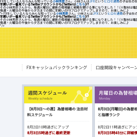
FXをしている人ならみんな知っている
小林芳彦
さん。小林さんは
JFX
という
ヒロセ通商
の子会社の社
羊飼いが一番見ているTwitterアカウントかも(Twitterは
こちら
)!?
その小林芳彦さんから、毎週火曜日に最新の相場観と戦略を聞ける事になりました！！(※取材は電
毎週・火曜日の午後から夕方までの間に羊飼いのFXブログでアップしますので、お楽しみに♪
">
FXをしている人ならみんな知っている
小林芳彦
さん。小林さんは
JFX
という
ヒロセ通商
の子会社の
羊飼いが一番見ているTwitterアカウントかも(Twitterは
こちら
)!?
その小林芳彦さんから、毎週火曜日に最新の相場観と戦略を聞ける事になりました！！(※取材は電
毎週・火曜日の午後から夕方までの間に羊飼いのFXブログでアップしますので、お楽しみに♪
" />
FXキャッシュバックランキング
口座開設キャンペー
【8月3日～の週】為替相場の 注目材
8月3日(月曜日)の為替
料スケジュール
と指標ランク
8月2日10時過ぎにアップ
8月2日11時過ぎにア
8月3日5時過ぎに最終更新
8月3日5時45分に詳