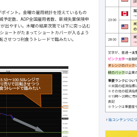
[
加
近がポイント。金曜の雇用統計を控えているもの
→
減予定数、ADP全国雇用者数、新規失業保険申
23:00
米
ジが出やすい。木曜の結果次第では下に突っ込む
の
ショートがたまってショートカバーが入るよう
米
回転させつつ利食うトレードで臨みたい。
28:00
→
文字が、普通→
太
ピンク太字
→金融
オレンジのバック
緑のバック
は企業
重要ランクについ
※米国の経済指標
※その他の経済指
※15時～20時に
表記
※ランクは重要度
当コンテンツに