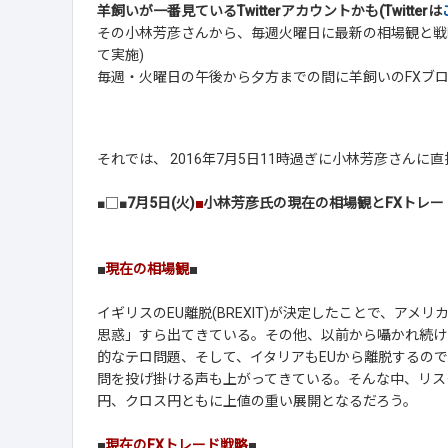
羊飼いが一番見ているTwitterアカウントかも(Twitterは
その小林芳彦さんから、毎週火曜日に最新の相場観と戦
て実施)
毎週・火曜日の午後から夕方までの間に羊飼いのFXブ
それでは、 2016年7月5日11時過ぎに小林芳彦さん
■□■
7月5日(火)
■
小林芳彦氏の現在の相場観とFXトレー
■
現在の相場観
■
イギリスのEU離脱(BREXIT)が決定したことで、ア
思惑」すら出てきている。その他、以前から囁かれ続け
的なテロ問題、そして、イタリアもEUから離脱するので
問を投げ掛ける声も上がってきている。そんな中、リス
円、クロス円ともに上値の重い展開となるだろう。
■
現在のFXトレード戦略
■