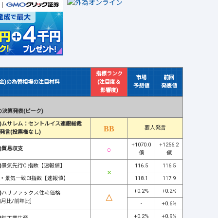
指標ランク
市場
前回
(金)の為替相場の注目材料
(注目度＆
予想値
発表値
影響度)
決算発表(ピーク)
)ムサレム：セントルイス連銀総裁
要人発言
発言(投票権なし)
+1070.0
+1256.2
)貿易収支
億
億
)
景気先行CI指数【速報値】
116.5
116.5
・
景気一致CI指数【速報値】
118.1
117.9
+0.2%
+0.2%
)
ハリファックス住宅価格
前月比/前年比]
-
+0.6%
+0.2%
+0.9%