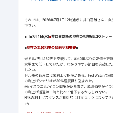
それでは、2026年7月1日12時過ぎに井口喜雄さんに
下さい。
■□■
7月1日(水)
■
井口喜雄氏の現在の相場観とFXトレー
■
現在の為替相場の傾向や相場観
■
米ドル/円は162円を突破して、約40年ぶりの高値を更
水準まで低下していたが、わかりやすい節目を突破した
したい。
ドル高の背景には米利上げ期待がある。Fed Watchで
の利上げシナリオが30％程度織り込まれた。
米/イスラエル/イラン戦争が落ち着き、原油価格がイ
の利上げ機運は一時と比べて低下するかもしれない。
FRBの利上げスタンスが相対的に目立つようになって
い。