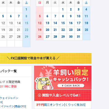
水
木
金
土
日
月
火
水
木
金
土
1
1
2
3
4
5
6
7
8
5
6
7
8
9
10
11
12
13
14
15
12
13
14
15
16
17
18
19
20
21
22
19
20
21
22
23
24
25
26
27
28
29
26
27
28
29
30
31
＼ FX口座開設で現金や本が貰える ／
ュバック一覧
いＦＸ限定特典
日11時に更新
開設や入金レベルでGet！
ウェイジャパン
X]
3千円
岡三オンライン[くりっく株365]
イジャパン[商品CFD]