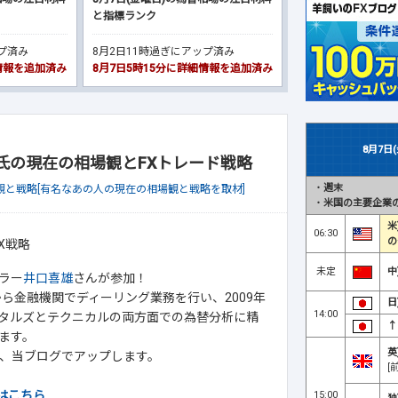
と指標ランク
ップ済み
8月2日11時過ぎにアップ済み
細情報を追加済み
8月7日5時15分に詳細情報を追加済み
8月7日
雄氏の現在の相場観とFXトレード戦略
・
週末
観と戦略[有名なあの人の現在の相場観と戦略を取材]
・
米国の主要企業の
米
06:30
の
未定
中
ラー
井口喜雄
さんが参加！
ら金融機関でディーリング業務を行い、2009年
日
14:00
タルズとテクニカルの両方面での為替分析に精
↑
ます。
英
、当ブログでアップします。
[
はこちら
15:00