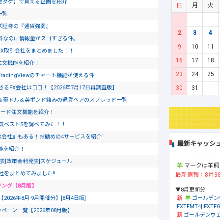
金ダケ】で貰える企画を紹介
日
月
火
一覧
ズ証券の『通貨強弱』
2
3
4
料なのに情報量がスゴすぎる件。
9
10
11
FX取引会社をまとめました！！
16
17
18
ド注文機能を紹介！
23
24
25
dingViewのチャート機能が使える件
30
31
るFX会社はココ！【2026年7月17日再調査版】
＆豪ドル＆英ポンド絡みの通貨ペアのスプレッド一覧
ピード注文機能を紹介！
気ベスト5を調べてみた！！
X会社』もある！お勧めの4サービスを紹介
最新キャッシ
文機能を紹介！
発表[政策金利発表]スケジュール
マークは羊飼
社をまとめてみました!!
最新情報：8月3
キング【8月版】
▼8月更新分
ゴールデン
26年8月-9月開催分】[8月4日版]
[FXTFMT4][FXTFG
ペーン一覧【2026年08月版】
ゴールデンウェ