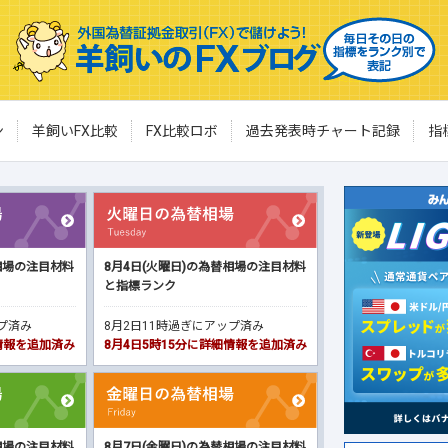
ン
羊飼いFX比較
FX比較ロボ
過去発表時チャート記録
指
相場の注目材料
8月4日(火曜日)の為替相場の注目材料
と指標ランク
ップ済み
8月2日11時過ぎにアップ済み
細情報を追加済み
8月4日5時15分に詳細情報を追加済み
相場の注目材料
8月7日(金曜日)の為替相場の注目材料