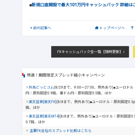
■
新規口座開設で最大101万円キャッシュバック 詳細は
前
の記事
へ
トップ
ページへ
FXキャッシュバック全一覧【随時更新】
特選！期間限定スプレッド縮小キャンペーン
外為どっとコム
(8/29まで、9:00～27:00、例外あり)■ユーロ
円：原則固定0.9銭、豪ドル円：原則固定0.5銭、ほか
楽天証券[楽天FX]
(8/8まで、例外あり)■ユーロドル：原則固定0.3
銭、ほか
楽天証券[楽天MT4]
(8/8まで、例外あり)■ユーロドル：原則固定0
0.7銭、ほか
主要FX会社のスプレッド比較はこちら