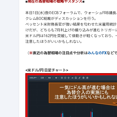
■
現在の為替相場の戦略やスタンス
■
本日1日(水)夜のECBフォーラムで、ウォーシュFRB議
クレムBOC総裁がディスカッションを行う。
ベッセント米財務長官が強い結果を匂わせた米雇用統計も
けだが、どちらも7月利上げの織り込みが進むトリガー
米ドル円は162円を突破して値動きが軽くなっており
注意したほうがいいかもしれない。
（
※
直近の為替相場の注目点や分析は
みんなのFX
など
<米ドル/円 日足チャート>