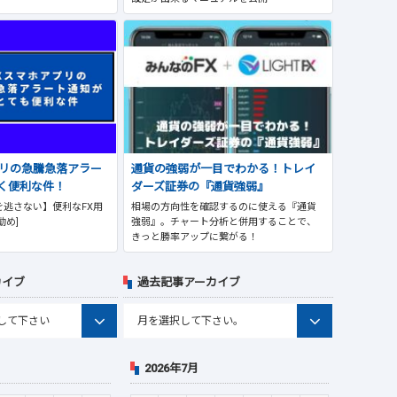
プリの急騰急落アラー
通貨の強弱が一目でわかる！トレイ
く便利な件！
ダーズ証券の『通貨強弱』
逃さない】便利なFX用
相場の方向性を確認するのに使える『通貨
勧め]
強弱』。チャート分析と併用することで、
きっと勝率アップに繋がる！
カイブ
過去記事アーカイブ
2026年7月