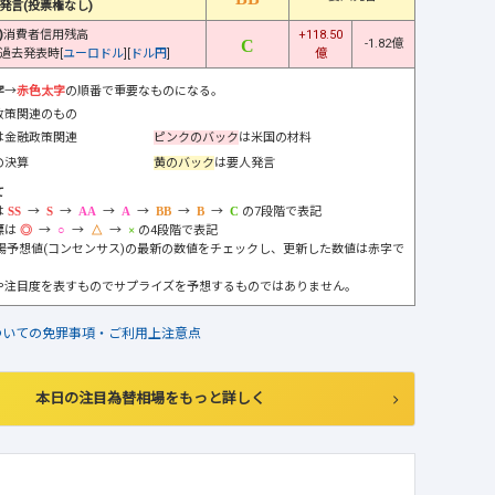
発言(投票権なし)
)
消費者信用残高
+118.50
-1.82億
過去発表時[
ユーロドル
][
ドル円
]
億
字
→
赤色太字
の順番で重要なものになる。
政策関連のもの
は金融政策関連
ピンクのバック
は米国の材料
の決算
黄のバック
は要人発言
て
は
→
→
→
→
→
→
の7段階で表記
標は
→
→
→
の4段階で表記
市場予想値(コンセンサス)の最新の数値をチェックし、更新した数値は赤字で
や注目度を表すものでサプライズを予想するものではありません。
ついての免罪事項・ご利用上注意点
本日の注目為替相場をもっと詳しく