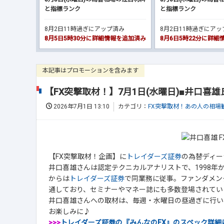
と指標ランク
と指標ランク
8月2日11時過ぎにアップ済み
8月2日11時過ぎにア
8月5日5時30分に詳細情報を追加済み
8月6日5時22分に詳
本記事はプロモーションを含みます
【FX突撃取材！】7月1日(水曜日)■井口喜
2026年7月1日 13:10
カテゴリ：
FX突撃取材！あの人の相場
【FX突撃取材！企画】に
トレイダーズ証券
の為替ディー
井口喜雄さんは認定テクニカルアナリストで、1998年か
からは
トレイダーズ証券
で同業務に従事。ファンダメン
通しており、セミナーやマネー誌にも多数登場されてい
井口喜雄さんへの取材は、毎週・水曜日の昼過ぎに行い
お楽しみに♪
>>>
トレイダーズ証券の『みんなのFX』のスペック詳細