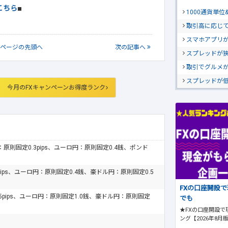
こちら
■
1000通貨単
取引高に応じ
スマホアプリが
ページの
先頭へ
次
の記事
へ
スプレッドが
取引でグルメ
スプレッドが
今月のFXキャンペーンお得度ランク
ドル：原則固定0.3pips、ユーロ円：原則固定0.4銭、ポンド
pips、ユーロ円：原則固定0.4銭、豪ドル円：原則固定0.5
FXの口座開設
.5pips、ユーロ円：原則固定1.0銭、豪ドル円：原則固定
でも
★FXの口座開設で
ング【2026年8月