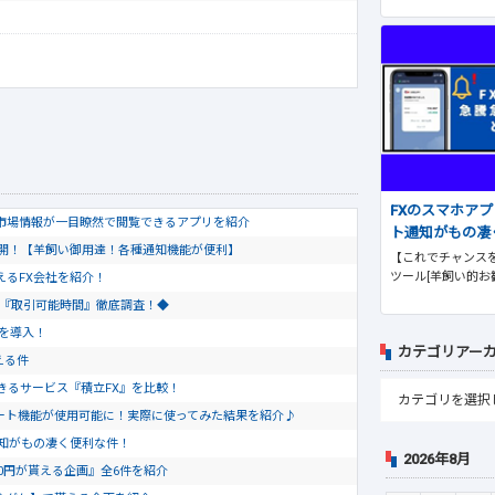
FXのスマホア
市場情報が一目瞭然で閲覧できるアプリを紹介
ト通知がもの凄
公開！【羊飼い御用達！各種通知機能が便利】
【これでチャンスを
ツール[羊飼い的お
使えるFX会社を紹介！
会社『取引可能時間』徹底調査！◆
トを導入！
カテゴリアー
える件
きるサービス『積立FX』を比較！
のチャート機能が使用可能に！実際に使ってみた結果を紹介♪
通知がもの凄く便利な件！
2026年8月
0円が貰える企画』全6件を紹介