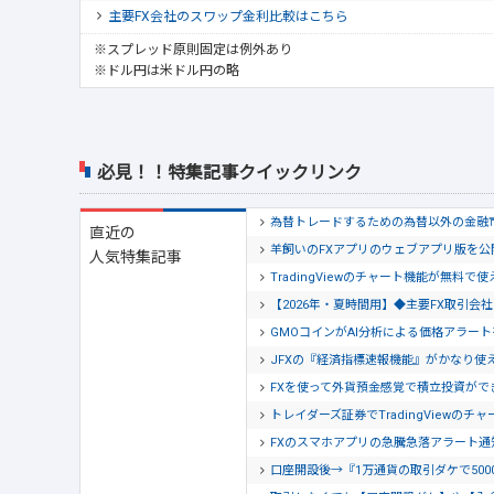
主要FX会社のスワップ金利比較はこちら
※スプレッド原則固定は例外あり
※ドル円は米ドル円の略
必見！！特集記事クイックリンク
為替トレードするための為替以外の金融
直近の
羊飼いのFXアプリのウェブアプリ版を
人気特集記事
TradingViewのチャート機能が無料で
【2026年・夏時間用】◆主要FX取引
GMOコインがAI分析による価格アラー
JFXの『経済指標速報機能』がかなり使
FXを使って外貨預金感覚で積立投資がで
トレイダーズ証券でTradingView
FXのスマホアプリの急騰急落アラート
口座開設後→『1万通貨の取引ダケで500