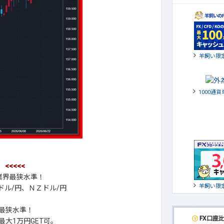
羊飼い限
1000通
中
<<<<<
業界最狭水準！
羊飼い限
ドル/円、ＮＺドル/円
最狭水準！
FX口座
大1万円GET可。