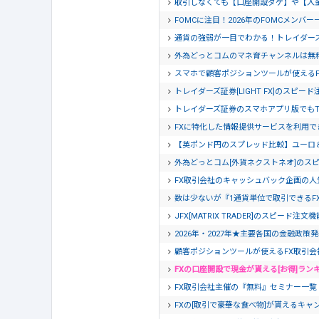
取引しなくても【口座開設ダケ】や【入
FOMCに注目！2026年のFOMCメンバー
通貨の強弱が一目でわかる！トレイダー
外為どっとコムのマネ育チャンネルは無
スマホで顧客ポジションツールが使える
トレイダーズ証券[LIGHT FX]のスピー
トレイダーズ証券のスマホアプリ版でもTra
FXに特化した情報提供サービスを利用でき
【英ポンド円のスプレッド比較】ユーロ
外為どっとコム[外貨ネクストネオ]のス
FX取引会社のキャッシュバック企画の人
数は少ないが『1通貨単位で取引できるF
JFX[MATRIX TRADER]のスピード注
2026年・2027年★主要各国の金融政策
顧客ポジションツールが使えるFX取引会
FXの口座開設で現金が貰える[お得]ラン
FX取引会社主催の『無料』セミナー一覧【20
FXの[取引で豪華な食べ物]が貰えるキャン