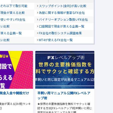
位&それ以下で取引可能
スワップポイント(金利)が高い比較
て現金が貰える比較
為替に関する情報が豊富なFX会社
使いやすいFX会社
バイナリーオプション取扱いFX会社
狭い比較
口座開設で現金が貰える企画一覧
が貰える企画一覧
FX会社の取引システム調査結果
低い比較
MT4が使えるFX会社一覧
で現金入金や開設だけ
羊飼い用マニュアル公開FXレベルア
ップ術
現金が貰える[お得]ランキ
★世界の主要株価指数を無料でサクッと確
版】
認する方法[FXレベルアップ術]羊飼いと同じ
設定が出来るマニュアルを公開