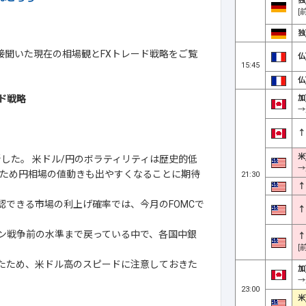
独
[
独
直接聞いた現在の相場観とFXトレード戦略をご覧
仏
15:45
仏
加
ド戦略
→
↑
米
新した。 米ドル/円のボラティリティは歴史的低
→
ため円相場の値動きも出やすくなることに期待
21:30
↑
確認できる市場の利上げ確率では、今月のFOMCで
↑
ラン戦争前の水準まで戻っている中で、各国中銀
↑
[
きたため、米ドル高のスピードに注意しておきた
加
→
23:00
米