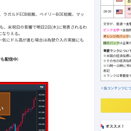
の
米
28:00
長、ラガルドECB総裁、ベイリーBOE総裁、マッ
→
文字が、普通→
太
、米祝日の影響で明日2日(木)に発表されるわ
ピンク太字
→金融
になりえる。
オレンジのバック
、一気にドル高が進む場合は為替介入の実施にも
緑のバック
は企業
重要ランクについ
※米国の経済指標
でも配信中
）
※その他の経済指
※15時～20時に
表記
※ランクは重要度
当コンテンツに
オススメ！