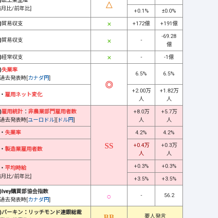
)
鉱工業生産
前月比/前年比]
+0.1%
±0.0%
)
貿易収支
+172億
+191億
-69.28
)
貿易収支
-
億
)
経常収支
-
-1億
)
失業率
6.5%
6.5%
過去発表時[
カナダ円
]
+2.00万
+1.82万
・
雇用ネット変化
人
人
)
雇用統計
：
非農業部門雇用者数
+8.0万
+5.7万
過去発表時[
ユーロドル
][
ドル円
]
人
人
・
失業率
4.2%
4.2%
+0.4万
+0.3万
・
製造業雇用者数
人
人
+0.3%
+0.3%
・
平均時給
前月比/前年比]
+3.5%
+3.5%
)Ivey購買部協会指数
-
56.2
過去発表時[
カナダ円
]
)バーキン：リッチモンド連銀総裁
要人発言