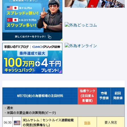
指標ランク
市場
前回
8月7日(金)の為替相場の注目材料
(注目度＆
予想値
発表値
影響度)
・
週末
・
米国の主要企業の決算発表(ピーク)
米)ムサレム：セントルイス連銀総裁
06:30
要人発言
の発言(投票権なし)