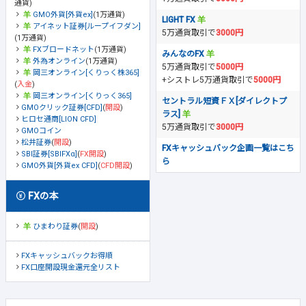
通貨)
GMO外貨[外貨ex]
(1万通貨)
LIGHT FX
アイネット証券[ループイフダン]
5万通貨取引で
3000円
(1万通貨)
FXブロードネット
(1万通貨)
みんなのFX
外為オンライン
(1万通貨)
5万通貨取引で
5000円
岡三オンライン[くりっく株365]
+シストレ5万通貨取引で
5000円
(
入金
)
岡三オンライン[くりっく365]
セントラル短資ＦＸ[ダイレクトプ
GMOクリック証券[CFD]
(
開設
)
ラス]
ヒロセ通商[LION CFD]
5万通貨取引で
3000円
GMOコイン
松井証券
(
開設
)
FXキャッシュバック企画一覧はこち
SBI証券[SBIFXα]
(
FX開設
)
ら
GMO外貨[外貨ex CFD]
(
CFD開設
)
FXの本
ひまわり証券
(
開設
)
FXキャッシュバックお得順
FX口座開設現金還元全リスト