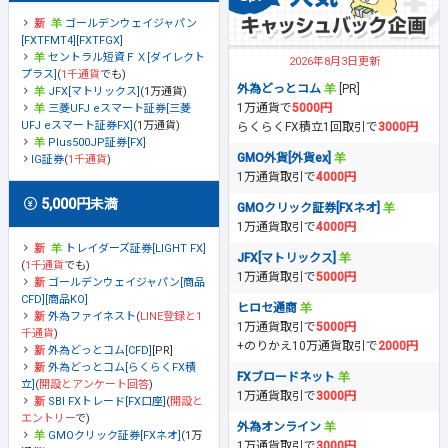
ゴールデンウェイジャパン
[FXTFMT4][FXTFGX]
セントラル短資ＦＸ[ダイレクト
2026年8月3日更新
プラス]
(
1千通貨
でも)
外為どっとコム
[PR]
JFX[マトリックス]
(1万通貨)
1万通貨で
5000円
三菱UFJ eスマート証券[三菱
UFJ eスマート証券FX]
(1万通貨)
らくらくFX積立1回取引で
3000円
Plus500JP証券[FX]
GMO外貨[外貨ex]
IG証券
(
1千通貨
)
1万通貨取引で
4000円
5,000円未満
GMOクリック証券[FXネオ]
1万通貨取引で
4000円
トレイダーズ証券[LIGHT FX]
JFX[マトリックス]
(
1千通貨
でも)
1万通貨取引で
5000円
ゴールデンウェイジャパン[商品
CFD][商品KO]
ヒロセ通商
外為ファイネスト
(
LINE登録と1
1万通貨取引で
5000円
千通貨
)
+のりかえ10万通貨取引で
2000円
外為どっとコム[CFD]
[PR]
外為どっとコム[らくらくFX積
FXブロードネット
立]
(
開設とアンケート回答
)
1万通貨取引で
3000円
SBI FXトレード[FX口座]
(
開設と
エントリー
で)
外為オンライン
GMOクリック証券[FXネオ]
(1万
1万通貨取引で
3000円