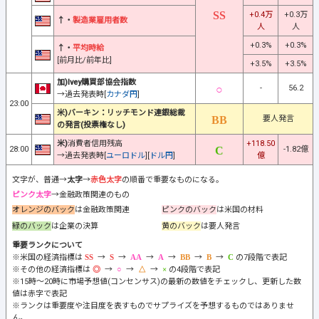
+0.4万
+0.3万
↑・
製造業雇用者数
人
人
+0.3%
+0.3%
↑・
平均時給
[前月比/前年比]
+3.5%
+3.5%
加)Ivey購買部協会指数
-
56.2
→過去発表時[
カナダ円
]
23:00
米)バーキン：リッチモンド連銀総裁
要人発言
の発言(投票権なし)
米)
消費者信用残高
+118.50
28:00
-1.82億
→過去発表時[
ユーロドル
][
ドル円
]
億
文字が、普通→
太字
→
赤色太字
の順番で重要なものになる。
ピンク太字
→金融政策関連のもの
オレンジのバック
は金融政策関連
ピンクのバック
は米国の材料
緑のバック
は企業の決算
黄のバック
は要人発言
重要ランクについて
※米国の経済指標は
→
→
→
→
→
→
の7段階で表記
※その他の経済指標は
→
→
→
の4段階で表記
※15時～20時に市場予想値(コンセンサス)の最新の数値をチェックし、更新した数
値は赤字で表記
※ランクは重要度や注目度を表すものでサプライズを予想するものではありませ
ん。