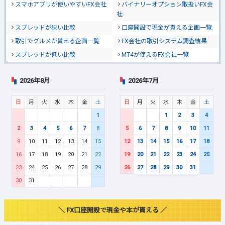
スマホアプリが使いやすいFX会社
バイナリーオプション取扱いFX会
社
スプレッドが狭い比較
口座開設で現金が貰える企画一覧
取引でグルメが貰える企画一覧
FX会社の取引システム調査結果
スプレッドが低い比較
MT4が使えるFX会社一覧
2026年8月
2026年7月
日
月
火
水
木
金
土
日
月
火
水
木
金
土
1
1
2
3
4
2
3
4
5
6
7
8
5
6
7
8
9
10
11
9
10
11
12
13
14
15
12
13
14
15
16
17
18
16
17
18
19
20
21
22
19
20
21
22
23
24
25
23
24
25
26
27
28
29
26
27
28
29
30
31
30
31
＼ FX口座開設で現金や本が貰える ／