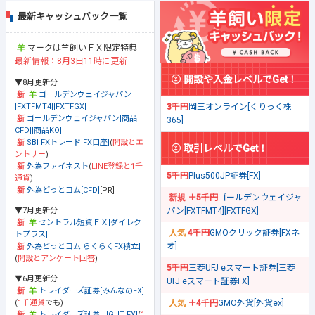
最新キャッシュバック一覧
マークは羊飼いＦＸ限定特典
最新情報：8月3日11時に更新
開設や入金レベルでGet！
▼8月更新分
ゴールデンウェイジャパン
[FXTFMT4][FXTFGX]
3千円
岡三オンライン[くりっく株
ゴールデンウェイジャパン[商品
365]
CFD][商品KO]
SBI FXトレード[FX口座]
(
開設とエ
取引レベルでGet！
ントリー
)
外為ファイネスト
(
LINE登録と1千
5千円
Plus500JP証券[FX]
通貨
)
外為どっとコム[CFD]
[PR]
＋5千円
ゴールデンウェイジャ
▼7月更新分
パン[FXTFMT4][FXTFGX]
セントラル短資ＦＸ[ダイレク
4千円
GMOクリック証券[FXネ
トプラス]
オ]
外為どっとコム[らくらくFX積立]
(
開設とアンケート回答
)
5千円
三菱UFJ eスマート証券[三菱
▼6月更新分
UFJ eスマート証券FX]
トレイダーズ証券[みんなのFX]
(
1千通貨
でも)
＋4千円
GMO外貨[外貨ex]
トレイダーズ証券[LIGHT FX]
(
1