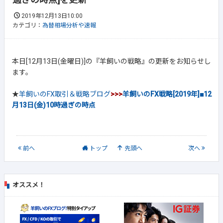
2019年12月13日10:00
カテゴリ：
為替相場分析や速報
本日[12月13日(金曜日)]の『羊飼いの戦略』の更新をお知らせし
ます。
★
羊飼いのFX取引＆戦略ブログ
>>>
羊飼いのFX戦略[2019年]■12
月13日(金)10時過ぎの時点
前
へ
トップ
先頭へ
次
へ
オススメ！