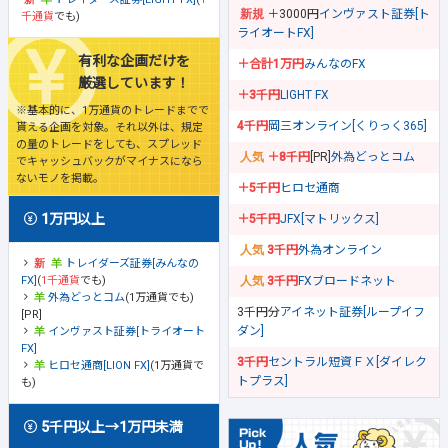
＋3000円
インヴァスト証券[ト
千通貨
でも)
ライオートFX]
有利な企画だけを
＋合計1万円
みんなのFX
厳選しています！
＋3千円
LIGHT FX
※基本的に、1万通貨のトレードまでで
4千円
岡三オンライン[くりっく365]
貰える企画を対象。それ以外は、規定
の量のトレードをしても、スプレッド
＋8千円
[PR]
外為どっとコム
でキャッシュバックがマイナスになら
ないモノを掲載。
＋5千円
ヒロセ通商
1万円以上
＋5千円
JFX[マトリックス]
3千円
外為オンライン
トレイダーズ証券[みんなの
FX]
(
1千通貨
でも)
3千円
FXブロードネット
外為どっとコム
(1万通貨でも)
3千円分
アイネット証券[ループイフ
[PR]
ダン]
インヴァスト証券[トライオート
FX]
3千円
セントラル短資ＦＸ[ダイレク
ヒロセ通商[LION FX]
(1万通貨で
トプラス]
も)
5千円以上→1万円未満