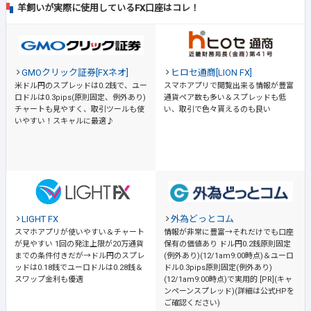
羊飼いが実際に使用しているFX口座はコレ！
GMOクリック証券[FXネオ]
ヒロセ通商[LION FX]
米ドル円のスプレッドは0.2銭で、ユー
スマホアプリで閲覧出来る情報が豊富
ロドルは0.3pips(原則固定、例外あり)
通貨ペア数も多い＆スプレッドも低
チャートも見やすく、取引ツールも使
い、取引で色々貰えるのも良い
いやすい！スキャルに最適♪
LIGHT FX
外為どっとコム
スマホアプリが使いやすい＆チャート
情報が非常に豊富→それだけでも口座
が見やすい
1回の発注上限が20万通貨
保有の価値あり
ドル円0.2銭原則固定
までの条件付きだが→ドル円のスプレ
(例外あり)(12/1am9:00時点)＆ユーロ
ッドは0.18銭でユーロドルは0.28銭＆
ドル0.3pips原則固定(例外あり)
スワップ金利も優遇
(12/1am9:00時点)で実用的 [PR](キャ
ンペーンスプレッド)(詳細は公式HPを
ご確認ください)