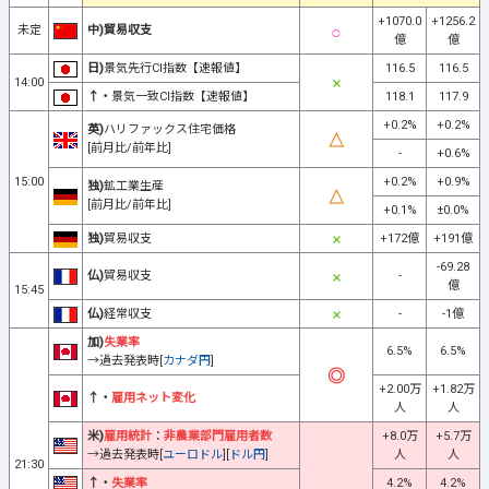
+1070.0
+1256.2
未定
中)貿易収支
億
億
日)
景気先行CI指数【速報値】
116.5
116.5
14:00
↑・
景気一致CI指数【速報値】
118.1
117.9
+0.2%
+0.2%
英)
ハリファックス住宅価格
[前月比/前年比]
-
+0.6%
15:00
+0.2%
+0.9%
独)
鉱工業生産
[前月比/前年比]
+0.1%
±0.0%
独)
貿易収支
+172億
+191億
-69.28
仏)
貿易収支
-
億
15:45
仏)
経常収支
-
-1億
加)
失業率
6.5%
6.5%
→過去発表時[
カナダ円
]
+2.00万
+1.82万
↑・
雇用ネット変化
人
人
米)
雇用統計
：
非農業部門雇用者数
+8.0万
+5.7万
→過去発表時[
ユーロドル
][
ドル円
]
人
人
21:30
↑・
失業率
4.2%
4.2%