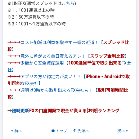
※LINEFX(通常スプレッドは
こちら
)
※1：1001通貨以上の時
※2：50万通貨以下の時
※3：1001～1万通貨以下の時
→→→
コスト削減は利益を増やす一番の近道！【
スプレッド比
較
】
→→→
意外に差がある毎日貰えるアレ！【
スワップ金利比較
】
→→→
少額から安全資産運用【
1000通貨単位で取引出来る
FX会
社】
→→→
アプリの方が約定力が高い！？【
iPhone・Androidで取
引可能
なFX会社】
→→→
週明け3時から取引出来るFX会社も！【
取引可能時間比
較
】
→
随時更新
FXの口座開設で現金が貰える[お得]ランキング
前
へ
トップ
先頭へ
次
へ