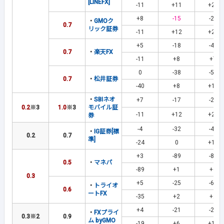
[LINEFX]
-11
+11
+24
+8
-15
-29
・
GMOク
0.7
リック証券
-11
+12
+26
+5
-18
-40
0.7
・
楽天FX
-11
+8
+7
0
-38
-59
0.7
・
松井証券
-40
+8
+19
・
SBIネオ
+7
-17
-27
0.2
※3
1.0
※3
モバイル証
-11
+12
+22
券
-4
-32
-43
・
IG証券[標
0.2
0.7
準]
-24
0
+12
+3
-89
-84
0.5
・
マネパ
-89
+1
+6
0.3
+5
-25
-66
・
トライオ
0.6
ートFX
-35
+2
+2
+4
-21
-29
・
FXプライ
0.3
※2
0.9
ム byGMO
-19
+6
+19