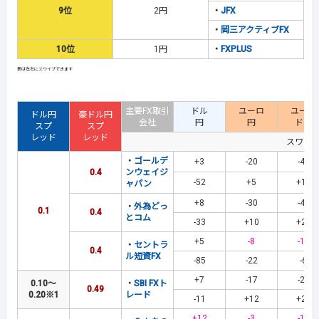
9位
2円
・
JFX
・
岡三アクティブFX
10位
1円
・
FXPLUS
主要FX取引
ドル
ユーロ
ユーロ
ドル円
豪ドル円
会社
円
円
ドル
スプ
スプ
レッド
レッド
スワッ
・
ゴールデ
+3
-20
-42
0.4
ンウェイジ
-52
+5
+18
ャパン
+8
-30
-42
・
外為どっ
0.1
0.4
とコム
-33
+10
+21
+5
-8
-17
・
セントラ
0.4
ル短資FX
-85
-22
-6
+7
-17
-27
0.10～
・
SBI FXト
0.49
0.20
※1
レード
-11
+12
+22
+12
-3
-15