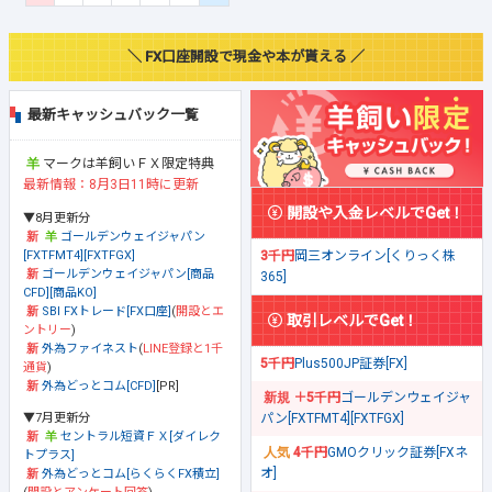
＼ FX口座開設で現金や本が貰える ／
最新キャッシュバック一覧
マークは羊飼いＦＸ限定特典
最新情報：8月3日11時に更新
開設や入金レベルでGet！
▼8月更新分
ゴールデンウェイジャパン
[FXTFMT4][FXTFGX]
3千円
岡三オンライン[くりっく株
ゴールデンウェイジャパン[商品
365]
CFD][商品KO]
SBI FXトレード[FX口座]
(
開設とエ
取引レベルでGet！
ントリー
)
外為ファイネスト
(
LINE登録と1千
5千円
Plus500JP証券[FX]
通貨
)
外為どっとコム[CFD]
[PR]
＋5千円
ゴールデンウェイジャ
▼7月更新分
パン[FXTFMT4][FXTFGX]
セントラル短資ＦＸ[ダイレク
4千円
GMOクリック証券[FXネ
トプラス]
オ]
外為どっとコム[らくらくFX積立]