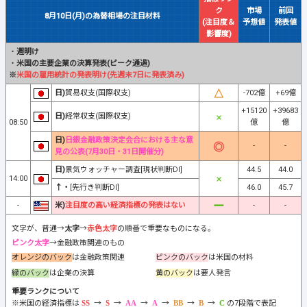
ク
市場
前回
8月10日(月)の為替相場の注目材料
(注目度＆
予想値
発表値
影響度)
・
週明け
・
米国の主要企業の決算発表(ピーク通過)
※
米国の雇用統計の発表明け(先週末7日に発表済み)
日)
貿易収支(国際収支)
-702億
+69億
+15120
+39683
日)
経常収支(国際収支)
08:50
億
億
日)
日銀金融政策決定会合における主な意
-
-
見の公表(7月30日・31日開催分)
日)
景気ウォッチャー調査[現状判断DI]
44.5
44.0
14:00
↑・
[先行き判断DI]
46.0
45.7
-
米)
注目度の高い経済指標の発表はない
-
-
文字が、普通→
太字
→
赤色太字
の順番で重要なものになる。
ピンク太字
→金融政策関連のもの
オレンジのバック
は金融政策関連
ピンクのバック
は米国の材料
緑のバック
は企業の決算
黄のバック
は要人発言
重要ランクについて
※米国の経済指標は
→
→
→
→
→
→
の7段階で表記