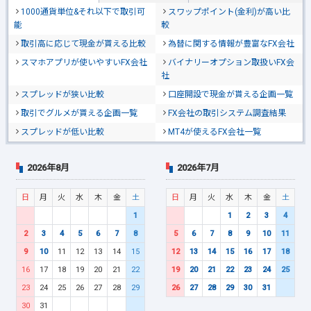
1000通貨単位&それ以下で取引可
スワップポイント(金利)が高い比
能
較
取引高に応じて現金が貰える比較
為替に関する情報が豊富なFX会社
スマホアプリが使いやすいFX会社
バイナリーオプション取扱いFX会
社
スプレッドが狭い比較
口座開設で現金が貰える企画一覧
取引でグルメが貰える企画一覧
FX会社の取引システム調査結果
スプレッドが低い比較
MT4が使えるFX会社一覧
2026年8月
2026年7月
日
月
火
水
木
金
土
日
月
火
水
木
金
土
1
1
2
3
4
2
3
4
5
6
7
8
5
6
7
8
9
10
11
9
10
11
12
13
14
15
12
13
14
15
16
17
18
16
17
18
19
20
21
22
19
20
21
22
23
24
25
23
24
25
26
27
28
29
26
27
28
29
30
31
30
31