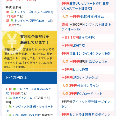
(
開設とアンケート回答
)
5千円
三菱UFJ eスマート証券[三菱
▼6月更新分
UFJ eスマート証券FX]
トレイダーズ証券[みんなのFX]
(
1千通貨
でも)
＋4千円
GMO外貨[外貨ex]
トレイダーズ証券[LIGHT FX]
(
1
＋3000円
インヴァスト証券[ト
千通貨
でも)
ライオートFX]
有利な企画だけを
＋合計1万円
みんなのFX
厳選しています！
＋3千円
LIGHT FX
※基本的に、1万通貨のトレードまでで
4千円
岡三オンライン[くりっく365]
貰える企画を対象。それ以外は、規定
の量のトレードをしても、スプレッド
＋8千円
[PR]
外為どっとコム
でキャッシュバックがマイナスになら
ないモノを掲載。
＋5千円
ヒロセ通商
1万円以上
＋5千円
JFX[マトリックス]
3千円
外為オンライン
トレイダーズ証券[みんなの
FX]
(
1千通貨
でも)
3千円
FXブロードネット
外為どっとコム
(1万通貨でも)
3千円分
アイネット証券[ループイフ
[PR]
ダン]
インヴァスト証券[トライオート
FX]
3千円
セントラル短資ＦＸ[ダイレク
ヒロセ通商[LION FX]
(1万通貨で