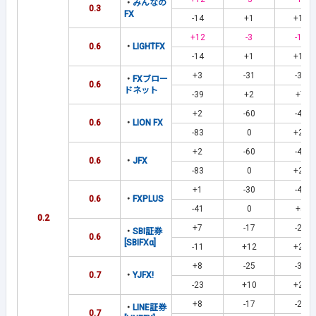
・
みんなの
0.3
FX
-14
+1
+12
+12
-3
-15
0.6
・
LIGHTFX
-14
+1
+12
+3
-31
-38
・
FXブロー
0.6
ドネット
-39
+2
+7
+2
-60
-44
0.6
・
LION FX
-83
0
+23
+2
-60
-44
0.6
・
JFX
-83
0
+23
+1
-30
-48
0.6
・
FXPLUS
-41
0
+5
0.2
+7
-17
-27
・
SBI証券
0.6
[SBIFXα]
-11
+12
+22
+8
-25
-37
0.7
・
YJFX!
-23
+10
+22
+8
-17
-27
・
LINE証券
0.7