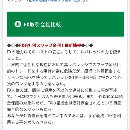
カテゴリ：
FX比較＆各種FX特集＆FX業界の流れなど
◆◇◆
FX会社別スワップ金利！最新情報
◆◇◆
FXの魅力はそのコストの安さ。そして、レバレッジの力を使え
ること。
世界的に低金利な現在において高レバレッジでスワップ金利目
的のトレードをする事は非常に危険だが、銀行で外貨預金する
くらいならFXを使ってレバレッジを1倍～3倍程度に押さえて外
貨のロングをするのも悪くない。
FXを使えば、簡単に資産を円以外の通貨に分散する事が可能
で、1日単位で金利収入も得る事が出来る。また、外貨預金は預
金保護の対象外だが、FXの証拠金は信託保全されるという資産
保全的なメリットもある。
あなたが外貨投資を考えているのであれば、まず最初にFXを利
用する事を考えるべきだ。