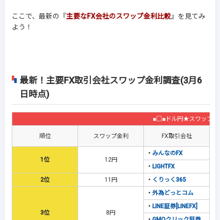
ここで、最新の『
主要なFX会社のスワップ金利比較
』を見てみ
よう！
最新！主要FX取引会社スワップ金利調査(3月6
日時点)
■□■ドル円★スワップ金
順位
スワップ金利
FX取引会社
・
みんなのFX
1位
12円
・
LIGHTFX
2位
11円
・
くりっく365
・
外為どっとコム
・
LINE証券[LINEFX]
3位
8円
・
GMOクリック証券