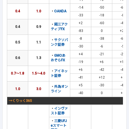
-14
-50
-64
0.4
1.0
・
OANDA
-33
-18
-8
+2
-60
-44
・
岡三アク
0.4
0.9
ティブFX
-83
0
+23
-8
-38
-62
・
サクソバ
0.5
1.1
ンク証券
-30
-6
-5
+4
-21
-29
・
GMOあ
0.6
1.3
おぞらFX
-19
+6
+19
+6
-42
-40
・
アイネッ
0.7～1.8
1.5～4.0
ト証券
-41
+12
+5
+5
-30
-40
・
外為オン
1.0
3.0
ライン
-40
0
+5
→くりっく365
・
インヴァ
スト証券
・
三菱UFJ
eスマート