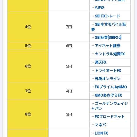
・
YJFX!
・
SBI FXトレード
・
SBIネオモバイル証
4位
7円
券
・
SBI証券[SBIFXα]
5位
6円
・
アイネット証券
・
セントラル短資FX
・
楽天FX
6位
5円
・
トライオートFX
・
外為オンライン
・
FXプライム byGMO
7位
4円
・
GMOあおぞらFX
・
ゴールデンウェイジ
ャパン
8位
3円
・
FXブロードネット
・
マネパ
・
LION FX