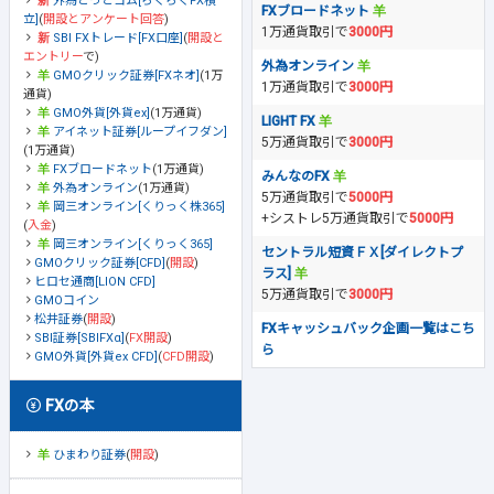
外為どっとコム[らくらくFX積
FXブロードネット
立]
(
開設とアンケート回答
)
1万通貨取引で
3000円
SBI FXトレード[FX口座]
(
開設と
エントリー
で)
外為オンライン
GMOクリック証券[FXネオ]
(1万
1万通貨取引で
3000円
通貨)
GMO外貨[外貨ex]
(1万通貨)
LIGHT FX
アイネット証券[ループイフダン]
5万通貨取引で
3000円
(1万通貨)
FXブロードネット
(1万通貨)
みんなのFX
外為オンライン
(1万通貨)
5万通貨取引で
5000円
岡三オンライン[くりっく株365]
+シストレ5万通貨取引で
5000円
(
入金
)
岡三オンライン[くりっく365]
セントラル短資ＦＸ[ダイレクトプ
GMOクリック証券[CFD]
(
開設
)
ラス]
ヒロセ通商[LION CFD]
5万通貨取引で
3000円
GMOコイン
松井証券
(
開設
)
FXキャッシュバック企画一覧はこち
SBI証券[SBIFXα]
(
FX開設
)
ら
GMO外貨[外貨ex CFD]
(
CFD開設
)
FXの本
ひまわり証券
(
開設
)