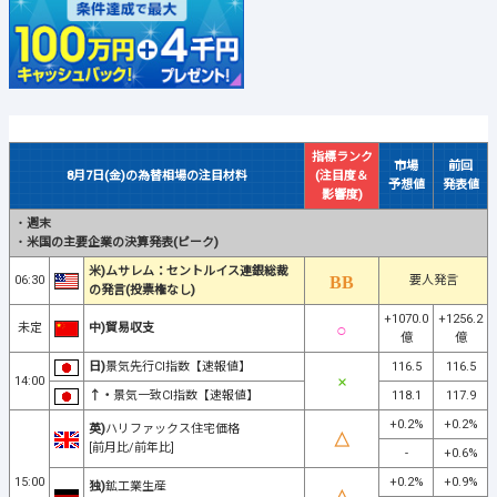
指標ランク
市場
前回
8月7日(金)の為替相場の注目材料
(注目度＆
予想値
発表値
影響度)
・
週末
・
米国の主要企業の決算発表(ピーク)
米)ムサレム：セントルイス連銀総裁
06:30
要人発言
の発言(投票権なし)
+1070.0
+1256.2
未定
中)貿易収支
億
億
日)
景気先行CI指数【速報値】
116.5
116.5
14:00
↑・
景気一致CI指数【速報値】
118.1
117.9
+0.2%
+0.2%
英)
ハリファックス住宅価格
[前月比/前年比]
-
+0.6%
15:00
+0.2%
+0.9%
独)
鉱工業生産