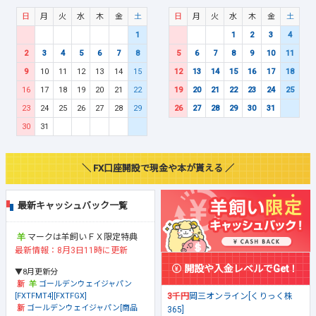
日
月
火
水
木
金
土
日
月
火
水
木
金
土
1
1
2
3
4
2
3
4
5
6
7
8
5
6
7
8
9
10
11
9
10
11
12
13
14
15
12
13
14
15
16
17
18
16
17
18
19
20
21
22
19
20
21
22
23
24
25
23
24
25
26
27
28
29
26
27
28
29
30
31
30
31
＼ FX口座開設で現金や本が貰える ／
最新キャッシュバック一覧
マークは羊飼いＦＸ限定特典
最新情報：8月3日11時に更新
開設や入金レベルでGet！
▼8月更新分
ゴールデンウェイジャパン
[FXTFMT4][FXTFGX]
3千円
岡三オンライン[くりっく株
ゴールデンウェイジャパン[商品
365]