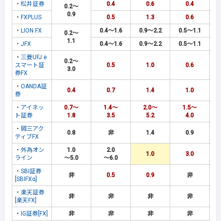
・
松井証券
0.4
0.6
0.4
0.2～
0.9
・
FXPLUS
0.5
1.3
0.6
・
LION FX
0.4～1.6
0.9～2.2
0.5～1.1
0.2～
1.1
・
JFX
0.4～1.6
0.9～2.2
0.5～1.1
・
三菱UFJ e
0.2～
スマート証
0.5
1.0
0.6
3.0
券FX
・
OANDA証
0.4
0.7
1.4
1.0
券
・
アイネッ
0.7～
1.4～
2.0～
1.5～
ト証券
1.8
3.5
5.2
4.0
・
岡三アク
0.8
非
1.4
0.9
ティブFX
・
外為オン
1.0
2.0
1.0
3.0
ライン
～5.0
～6.0
・
SBI証券
非
0.5
0.9
非
[SBIFXα]
・
楽天証券
非
非
非
非
[楽天FX]
・
IG証券[FX]
非
非
非
非