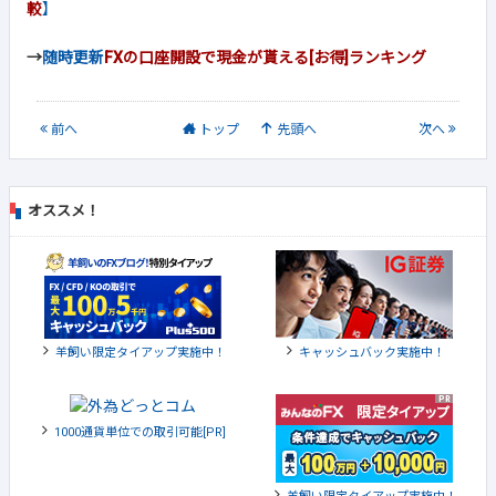
較
】
→
随時更新
FXの口座開設で現金が貰える[お得]ランキング
前
へ
トップ
先頭へ
次
へ
オススメ！
羊飼い限定タイアップ実施中！
キャッシュバック実施中！
1000通貨単位での取引可能[PR]