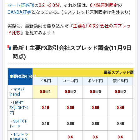
マート証券FX
の
0.2～3.0銭
、それ以降は、
0.4銭原則固定
の
OANDA証券
となっている。(※スプレッド原則固定は例外あり)
実際に、最新動向を織り込んだ『
主要なFX取引会社のスプレッ
ド比較
』を見てみよう！
最新！主要FX取引会社スプレッド調査(11月9日
時点)
最新スプレッド調査
主要FX取引会社
ドル円
ユーロ円
ポンド円
豪ドル円
ユ
・
マネパ
0.0
※1
0.0
※2
0.0
※3
0.0
※2
[nano]
・
LIGHT
FX[LIGHTペ
0.18
0.38
0.88
0.48
ア]
・
SBI FXト
0.18
0.38
0.88
0.48
レード
・
セントラ
0.4
0.6
0.4
ル短資ＦＸ