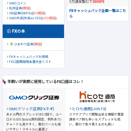
5万通貨取引で
3000円
GMOコイン
松井証券
(
開設
)
FXキャッシュバック企画一覧はこち
SBI証券[SBIFXα]
(
FX開設
)
ら
GMO外貨[外貨ex CFD]
(
CFD開設
)
FXの本
ひまわり証券
(
開設
)
FXキャッシュバックお得順
FX口座開設現金還元全リスト
羊飼いが実際に使用しているFX口座はコレ！
GMOクリック証券[FXネオ]
ヒロセ通商[LION FX]
米ドル円のスプレッドは0.2銭で、ユー
スマホアプリで閲覧出来る情報が豊富
ロドルは0.3pips(原則固定、例外あり)
通貨ペア数も多い＆スプレッドも低
チャートも見やすく、取引ツールも使
い、取引で色々貰えるのも良い
いやすい！スキャルに最適♪