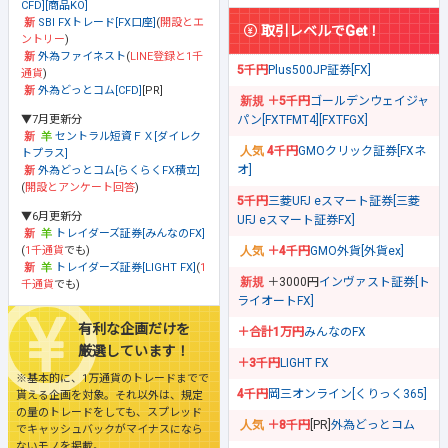
CFD][商品KO]
SBI FXトレード[FX口座]
(
開設とエ
取引レベルでGet！
ントリー
)
外為ファイネスト
(
LINE登録と1千
5千円
Plus500JP証券[FX]
通貨
)
外為どっとコム[CFD]
[PR]
＋5千円
ゴールデンウェイジャ
▼7月更新分
パン[FXTFMT4][FXTFGX]
セントラル短資ＦＸ[ダイレク
4千円
GMOクリック証券[FXネ
トプラス]
オ]
外為どっとコム[らくらくFX積立]
(
開設とアンケート回答
)
5千円
三菱UFJ eスマート証券[三菱
▼6月更新分
UFJ eスマート証券FX]
トレイダーズ証券[みんなのFX]
(
1千通貨
でも)
＋4千円
GMO外貨[外貨ex]
トレイダーズ証券[LIGHT FX]
(
1
＋3000円
インヴァスト証券[ト
千通貨
でも)
ライオートFX]
有利な企画だけを
＋合計1万円
みんなのFX
厳選しています！
＋3千円
LIGHT FX
※基本的に、1万通貨のトレードまでで
4千円
岡三オンライン[くりっく365]
貰える企画を対象。それ以外は、規定
の量のトレードをしても、スプレッド
＋8千円
[PR]
外為どっとコム
でキャッシュバックがマイナスになら
ないモノを掲載。