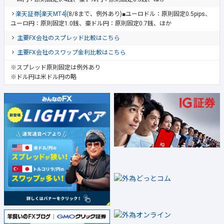
楽天証券[楽天MT4]
(8/8まで、例外あり)■ユーロドル：原則固定0.5pips、
ユーロ円：原則固定1.0銭、豪ドル円：原則固定0.7銭、ほか
主要FX会社のスプレッド比較はこちら
主要FX会社のスワップ金利比較はこちら
※スプレッド原則固定は例外あり
※ドル円は米ドル円の略