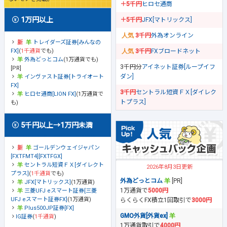
＋5千円
ヒロセ通商
1万円以上
＋5千円
JFX[マトリックス]
3千円
外為オンライン
トレイダーズ証券[みんなの
FX]
(
1千通貨
でも)
3千円
FXブロードネット
外為どっとコム
(1万通貨でも)
3千円分
アイネット証券[ループイフ
[PR]
ダン]
インヴァスト証券[トライオート
FX]
3千円
セントラル短資ＦＸ[ダイレク
ヒロセ通商[LION FX]
(1万通貨で
トプラス]
も)
5千円以上→1万円未満
ゴールデンウェイジャパン
[FXTFMT4][FXTFGX]
セントラル短資ＦＸ[ダイレクト
2026年8月3日更新
プラス]
(
1千通貨
でも)
外為どっとコム
[PR]
JFX[マトリックス]
(1万通貨)
1万通貨で
5000円
三菱UFJ eスマート証券[三菱
UFJ eスマート証券FX]
(1万通貨)
らくらくFX積立1回取引で
3000円
Plus500JP証券[FX]
GMO外貨[外貨ex]
IG証券
(
1千通貨
)
1万通貨取引で
4000円