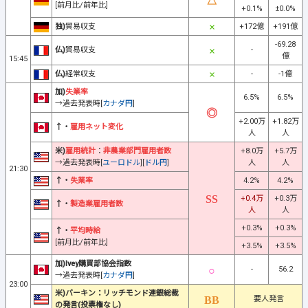
[前月比/前年比]
+0.1%
±0.0%
独)
貿易収支
+172億
+191億
-69.28
仏)
貿易収支
-
億
15:45
仏)
経常収支
-
-1億
加)
失業率
6.5%
6.5%
→過去発表時[
カナダ円
]
+2.00万
+1.82万
↑・
雇用ネット変化
人
人
米)
雇用統計
：
非農業部門雇用者数
+8.0万
+5.7万
→過去発表時[
ユーロドル
][
ドル円
]
人
人
21:30
↑・
失業率
4.2%
4.2%
+0.4万
+0.3万
↑・
製造業雇用者数
人
人
+0.3%
+0.3%
↑・
平均時給
[前月比/前年比]
+3.5%
+3.5%
加)Ivey購買部協会指数
-
56.2
→過去発表時[
カナダ円
]
23:00
米)バーキン：リッチモンド連銀総裁
要人発言
の発言(投票権なし)