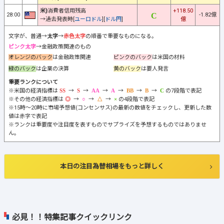
米)
消費者信用残高
+118.50
28:00
-1.82億
→過去発表時[
ユーロドル
][
ドル円
]
億
文字が、普通→
太字
→
赤色太字
の順番で重要なものになる。
ピンク太字
→金融政策関連のもの
オレンジのバック
は金融政策関連
ピンクのバック
は米国の材料
緑のバック
は企業の決算
黄のバック
は要人発言
重要ランクについて
※米国の経済指標は
→
→
→
→
→
→
の7段階で表記
※その他の経済指標は
→
→
→
の4段階で表記
※15時～20時に市場予想値(コンセンサス)の最新の数値をチェックし、更新した数
値は赤字で表記
※ランクは重要度や注目度を表すものでサプライズを予想するものではありませ
ん。
本日の注目為替相場をもっと詳しく
必見！！特集記事クイックリンク