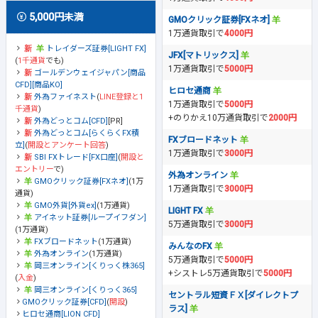
5,000円未満
GMOクリック証券[FXネオ]
1万通貨取引で
4000円
トレイダーズ証券[LIGHT FX]
JFX[マトリックス]
(
1千通貨
でも)
1万通貨取引で
5000円
ゴールデンウェイジャパン[商品
CFD][商品KO]
ヒロセ通商
外為ファイネスト
(
LINE登録と1
1万通貨取引で
5000円
千通貨
)
+のりかえ10万通貨取引で
2000円
外為どっとコム[CFD]
[PR]
外為どっとコム[らくらくFX積
FXブロードネット
立]
(
開設とアンケート回答
)
1万通貨取引で
3000円
SBI FXトレード[FX口座]
(
開設と
エントリー
で)
外為オンライン
GMOクリック証券[FXネオ]
(1万
1万通貨取引で
3000円
通貨)
GMO外貨[外貨ex]
(1万通貨)
LIGHT FX
アイネット証券[ループイフダン]
5万通貨取引で
3000円
(1万通貨)
FXブロードネット
(1万通貨)
みんなのFX
外為オンライン
(1万通貨)
5万通貨取引で
5000円
岡三オンライン[くりっく株365]
+シストレ5万通貨取引で
5000円
(
入金
)
岡三オンライン[くりっく365]
セントラル短資ＦＸ[ダイレクトプ
GMOクリック証券[CFD]
(
開設
)
ラス]
ヒロセ通商[LION CFD]