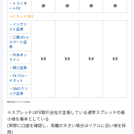
・
トライオ
非
非
非
非
ートFX
→くりっく365
・
インヴァ
スト証券
・
三菱UFJ e
スマート証
券
・
外為オン
3.0
3.5
5.0
3.5
ライン
・
岡三証券
・
FXブロー
ドネット
・
GMOクリ
ック証券
※スプレッドはFX取引会社が主張している通常スプレッドの最
小値を基本としている
(実際に口座を確認し、乖離が大きい場合はリアルに近い値を採
用)