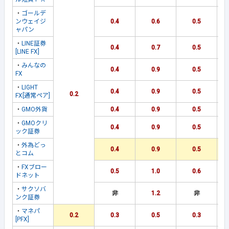
・
ゴールデ
ンウェイジ
0.4
0.6
0.5
ャパン
・
LINE証券
0.4
0.7
0.5
[LINE FX]
・
みんなの
0.4
0.9
0.5
FX
・
LIGHT
0.4
0.9
0.5
0.2
FX[通常ペア]
・
GMO外貨
0.4
0.9
0.5
・
GMOクリ
0.4
0.9
0.5
ック証券
・
外為どっ
0.4
0.9
0.5
とコム
・
FXブロー
0.5
1.0
0.6
ドネット
・
サクソバ
非
1.2
非
ンク証券
・
マネパ
0.2
0.3
0.5
0.3
[PFX]