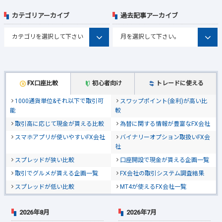
カテゴリアーカイブ
過去記事アーカイブ
FX口座比較
初心者向け
トレードに使える
1000通貨単位&それ以下で取引可
スワップポイント(金利)が高い比
能
較
取引高に応じて現金が貰える比較
為替に関する情報が豊富なFX会社
スマホアプリが使いやすいFX会社
バイナリーオプション取扱いFX会
社
スプレッドが狭い比較
口座開設で現金が貰える企画一覧
取引でグルメが貰える企画一覧
FX会社の取引システム調査結果
スプレッドが低い比較
MT4が使えるFX会社一覧
2026年8月
2026年7月