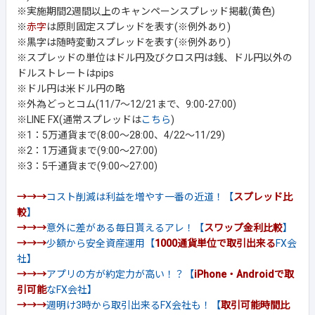
※実施期間2週間以上のキャンペーンスプレッド掲載(黄色)
※
赤字
は原則固定スプレッドを表す(※例外あり)
※黒字は随時変動スプレッドを表す(※例外あり)
※スプレッドの単位はドル円及びクロス円は銭、ドル円以外の
ドルストレートはpips
※ドル円は米ドル円の略
※外為どっとコム(11/7～12/21まで、9:00-27:00)
※LINE FX(通常スプレッドは
こちら
)
※1：5万通貨まで(8:00～28:00、4/22～11/29)
※2：1万通貨まで(9:00～27:00)
※3：5千通貨まで(9:00～27:00)
→→→
コスト削減は利益を増やす一番の近道！【
スプレッド比
較
】
→→→
意外に差がある毎日貰えるアレ！【
スワップ金利比較
】
→→→
少額から安全資産運用【
1000通貨単位で取引出来る
FX会
社】
→→→
アプリの方が約定力が高い！？【
iPhone・Androidで取
引可能
なFX会社】
→→→
週明け3時から取引出来るFX会社も！【
取引可能時間比