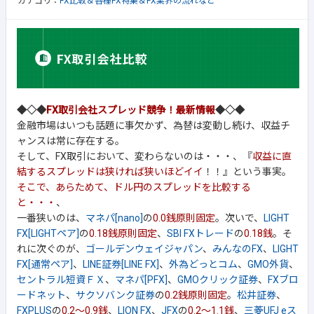
カテゴリ：
FX比較＆各種FX特集＆FX業界の流れなど
◆◇◆
FX取引会社スプレッド競争！最新情報
◆◇◆
金融市場はいつも話題に事欠かず、為替は変動し続け、収益チ
ャンスは常に存在する。
そして、FX取引において、変わらないのは・・・、『
収益に直
結するスプレッドは狭ければ狭いほどイイ
！！』という事実。
そこで、あらためて、ドル円のスプレッドを比較する
と・・・
、
一番狭いのは、
マネパ[nano]
の
0.0銭原則固定
。次いで、
LIGHT
FX[LIGHTペア]
の
0.18銭原則固定
、
SBI FXトレード
の
0.18銭
。そ
れに次ぐのが、
ゴールデンウェイジャパン
、
みんなのFX
、
LIGHT
FX[通常ペア]
、
LINE証券[LINE FX]
、
外為どっとコム
、
GMO外貨
、
セントラル短資ＦＸ
、
マネパ[PFX]
、
GMOクリック証券
、
FXブロ
ードネット
、
サクソバンク証券
の
0.2銭原則固定
。
松井証券
、
FXPLUS
の
0.2～0.9銭
、
LION FX
、
JFX
の
0.2～1.1銭
、
三菱UFJ eス