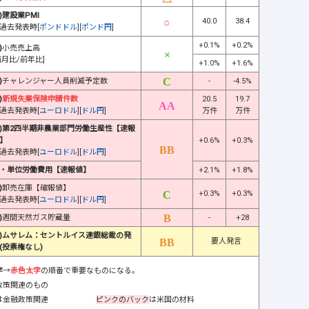
)建設業PMI
40.0
38.4
過去発表時[
ポンドドル
][
ポンド円
]
+0.1%
+0.2%
)
小売売上高
前月比/前年比]
+1.0%
+1.6%
)
チャレンジャー人員削減予定数
-
-4.5%
)
新規失業保険申請件数
20.5
19.7
過去発表時[
ユーロドル
][
ドル円
]
万件
万件
)第2四半期非農業部門労働生産性【速報
】
+0.6%
+0.3%
過去発表時[
ユーロドル
][
ドル円
]
・単位労働費用【速報値】
+2.1%
+1.8%
)
卸売在庫【確報値】
+0.3%
+0.3%
過去発表時[
ユーロドル
][
ドル円
]
)
週間天然ガス貯蔵量
-
+28
)ムサレム：セントルイス連銀総裁の発
要人発言
(投票権なし)
字
→
赤色太字
の順番で重要なものになる。
政策関連のもの
は金融政策関連
ピンクのバック
は米国の材料