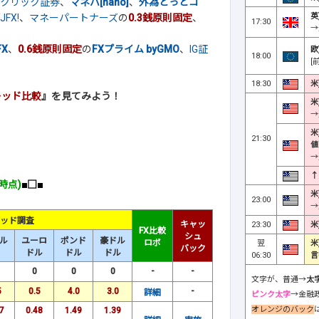
Oクリック証券
、
マネパ[nano]
、
外為どっとコ
英
JFX!
、
マネーパートナーズ
の
0.3銭原則固定
、
17:30
→
X
、
0.6銭原則固定
の
FXプライム byGMO
、
IG証
欧
18:00
[
18:30
米
レッド比較
』を見てみよう！
米
→
米
21:30
値
→
↑
時点)
■□■
米
23:00
→
ッド調査
キャッ
23:30
米
FX比較
シュ
ル
ユーロ
ポンド
豪ドル
ロボ
翌
米
バック
ドル
ドル
ドル
06:30
言
0
0
0
-
-
文字が、普通→
太
5
0.5
4.0
3.0
-
詳細
ピンク太字
→金融
オレンジのバック
7
0.48
1.49
1.39