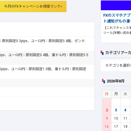
今月のFXキャンペーンお得度ランク
FXのスマホア
ト通知がもの凄
【これでチャンスを
ツール[羊飼い的お
ドル：原則固定0.3pips、ユーロ円：原則固定0.4銭、ポンド
カテゴリアー
pips、ユーロ円：原則固定0.4銭、豪ドル円：原則固定0.5
.5pips、ユーロ円：原則固定1.0銭、豪ドル円：原則固定
2026年8月
日
月
火
2
3
4
9
10
11
16
17
18