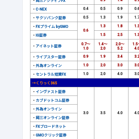
0.9
1.4
0.
・
岡三アクティブFX
0.4
0.5
0.9
0.
・
C-NEX
0.5
1.3
1.9
1.
・
サクソバンク証券
1.3
1.8
1.
・
FXプライム byGMO
0.6
1.5
2.5
1.
・
IG証券
0.7～
1.4～
2.0～
1.
・
アイネット証券
1.0
2.0
5.2
4.
0.9
1.9
3.4
3.
・
ライブスター証券
1.0
2.0
3.0
3.
・
外為オンライン
1.0
2.0
4.0
3.
・
セントラル短資FX
→くりっく365
・
インヴァスト証券
・
カブドットコム証券
・
外為オンライン
3.0
3.5
4.0
4.
・
岡三オンライン証券
・
FXブロードネット
・
GMOクリック証券