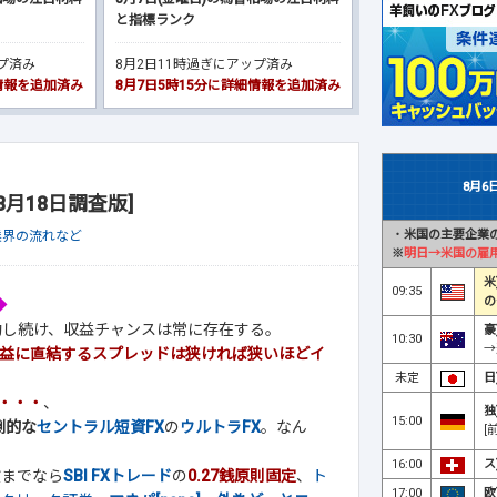
と指標ランク
ップ済み
8月2日11時過ぎにアップ済み
細情報を追加済み
8月7日5時15分に詳細情報を追加済み
8月6
8月18日調査版]
・
米国の主要企業の
業界の流れなど
※
明日→米国の雇
米
09:35
の
◆
動し続け、収益チャンスは常に存在する。
豪
10:30
→
益に直結するスプレッドは狭ければ狭いほどイ
未定
日
・・・
、
独
15:00
倒的な
セントラル短資FX
の
ウルトラFX
。なん
[
16:00
ス
貨までなら
SBI FXトレード
の
0.27銭原則固定
、
ト
17:00
欧