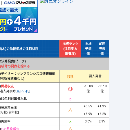
指標ランク
市場
前回
日(木)の為替相場の注目材料
(注目度＆
予想
発表
影響度)
値
値
決算発表(ピーク)
用統計の発表を控える
)デイリー：サンフランシスコ連銀総裁
要人発言
発言(投票権なし)
)
貿易収支
-10.80
-30.18
過去発表時[
豪ドル円
]
億
億
)30年利付国債入札
-
+0.5%
+1.9%
)
製造業受注
前月比/前年比]
+5.9%
+6.2%
)
失業率
3.0%
2.9%
)
ECB月例報告
-
-