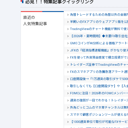
必見！！特集記事クイックリンク
為替トレードするための為替以外の金融
直近の
羊飼いのFXアプリのウェブアプリ版を
人気特集記事
TradingViewのチャート機能が無料で
【2026年・夏時間用】◆主要FX取引
GMOコインがAI分析による価格アラー
JFXの『経済指標速報機能』がかなり使
FXを使って外貨預金感覚で積立投資がで
トレイダーズ証券でTradingView
FXのスマホアプリの急騰急落アラート
口座開設後→『1万通貨の取引ダケで500
取引しなくても【口座開設ダケ】や【入
FOMCに注目！2026年のFOMCメンバー
通貨の強弱が一目でわかる！トレイダー
外為どっとコムのマネ育チャンネルは無
スマホで顧客ポジションツールが使える
【1000通貨単位で取引が可能なFXサービ