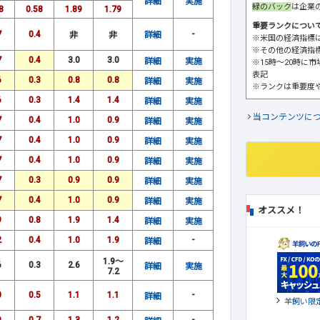
詳細
実施
緑のバック
は企業
8
0.58
1.89
1.79
重要ランクについ
7
0.4
-
非
非
詳細
※米国の経済指標
※その他の経済指
7
0.4
3.0
3.0
詳細
実施
※15時～20時に
表記
6
0.3
0.8
0.8
詳細
実施
※ランクは重要度
6
0.3
1.4
1.4
詳細
実施
当コンテンツに
7
0.4
1.0
0.9
詳細
実施
7
0.4
1.0
0.9
詳細
実施
7
0.4
1.0
0.9
詳細
実施
7
0.3
0.9
0.9
詳細
実施
7
0.4
1.0
0.9
詳細
実施
オススメ！
9
0.8
1.9
1.4
詳細
実施
2
0.4
1.0
1.9
-
詳細
1.9～
6
0.3
2.6
詳細
実施
7.2
0
0.5
1.1
1.1
-
詳細
羊飼い限