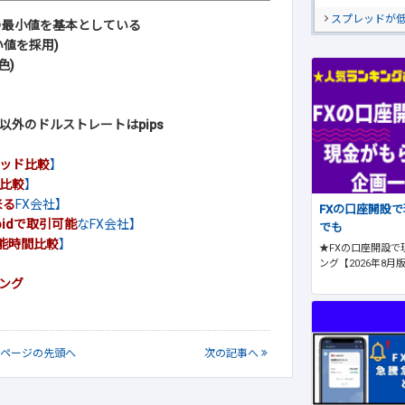
スプレッドが
の最小値を基本としている
値を採用)
色)
外のドルストレートはpips
ッド比較
】
比較
】
来る
FX会社】
FXの口座開設
roidで取引可能
なFX会社】
でも
能時間比較
】
★FXの口座開設で
ング【2026年8月
キング
ページの
先頭へ
次
の記事
へ