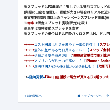
※スプレッドはFX業者が主張している通常スプレッド
(実際に口座を確認し、乖離が大きい場合はリアルに近い
※実施期間3週間以上のキャンペーンスプレッド掲載(黄
※
赤字
は固定スプレッド(原則固定)を表す
※黒字は随時変動スプレッドを表す
※スプレッドの単位はドル円及びクロス円は銭、ドル円以
→→→
コスト削減は利益を増やす一番の近道！【
スプレ
→→→
意外に差がある毎日貰えるアレ！【
スワップ金利
→→→
少額から安全資産運用【
1000通貨単位で取引出
→→→
アプリの方が約定力が高い！？【
iPhone・And
→→→
週明け朝3時から取引出来るFX会社も！【
取引可
→
■随時更新■
FXの口座開設で現金が貰える[お得]ラン
前
の記事
へ
トップ
ページへ