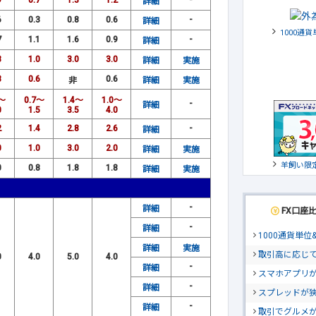
9
0.7
1.3
1.2
-
詳細
6
0.3
0.8
0.6
-
詳細
1000通
7
1.1
1.6
0.9
-
詳細
3
1.0
3.0
3.0
詳細
実施
3
0.6
0.6
非
詳細
実施
5～
0.7～
1.4～
1.0～
-
詳細
0
1.5
3.5
4.0
2
1.4
2.8
2.6
-
詳細
0
1.0
3.0
2.0
詳細
実施
羊飼い限
0
0.8
1.8
1.8
詳細
実施
-
詳細
FX口座
-
詳細
1000通貨単
詳細
実施
取引高に応じ
0
4.0
5.0
4.0
-
詳細
スマホアプリが
-
詳細
スプレッドが
-
詳細
取引でグルメ