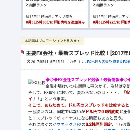
と指標ランク
と指標ランク
8月2日11時過ぎにアップ済み
8月2日11時過ぎにア
8月5日5時30分に詳細情報を追加済み
8月6日5時22分に詳
本記事はプロモーションを含みます
主要FX会社・最新スプレッド比較！[2017年
2017年8月18日15:31
カテゴリ：
FX比較＆各種FX特集＆FX
◆◇◆FX会社スプレッド競争！最新情報◆◇
金融市場はいつも話題に事欠かず、為替は変
そして、FX取引において、変わらないのは・・・、
『
収
イ
！！』
という事実。
そこで、あらためて、ドル円のスプレッドを比較すると
一番狭いのは、
固定ではないが
ドル円で0.0銭変動
と圧
と！スプレッドがマイナスになる瞬間もあると言う。
それに次ぐのが
マネックスFX
の
0.2銭原則固定
、1万通