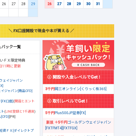
26
27
28
29
26
27
28
29
30
31
＼ FX口座開設で現金や本が貰える ／
ュバック一覧
いＦＸ限定特典
日11時に更新
開設や入金レベルでGet！
ウェイジャパン
X]
3千円
岡三オンライン[くりっく株365]
イジャパン[商品CFD]
取引レベルでGet！
[FX口座]
(
開設とエント
スト
(
LINE登録と1千通貨
)
5千円
Plus500JP証券[FX]
CFD]
[PR]
＋5千円
ゴールデンウェイジャパン
[FXTFMT4][FXTFGX]
短資ＦＸ[ダイレクトプ