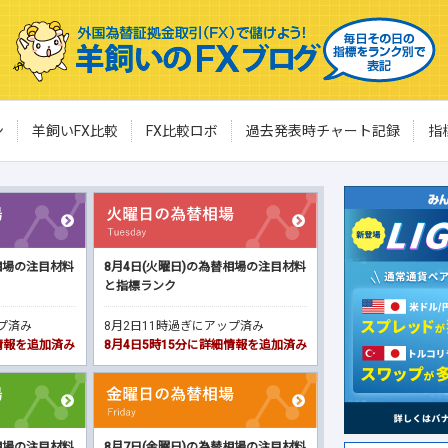
ン
羊飼いFX比較
FX比較ロボ
過去発表時チャート記録
指
相場の注目材料
8月4日(火曜日)の為替相場の注目材料
と指標ランク
ップ済み
8月2日11時過ぎにアップ済み
細情報を追加済み
8月4日5時15分に詳細情報を追加済み
相場の注目材料
8月7日(金曜日)の為替相場の注目材料