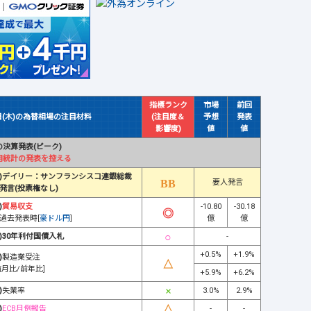
指標ランク
市場
前回
日(木)の為替相場の注目材料
(注目度＆
予想
発表
影響度)
値
値
決算発表(ピーク)
用統計の発表を控える
)デイリー：サンフランシスコ連銀総裁
要人発言
発言(投票権なし)
)
貿易収支
-10.80
-30.18
過去発表時[
豪ドル円
]
億
億
)30年利付国債入札
-
+0.5%
+1.9%
)
製造業受注
前月比/前年比]
+5.9%
+6.2%
)
失業率
3.0%
2.9%
)
ECB月例報告
-
-