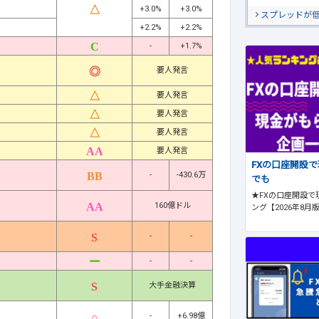
+3.0%
+3.0%
スプレッドが
+2.2%
+2.2%
-
+1.7%
要人発言
要人発言
要人発言
要人発言
要人発言
FXの口座開設
-
-430.6万
でも
★FXの口座開設で
160億ドル
ング【2026年8月
-
-
-
-
大手金融決算
-
+6.98億