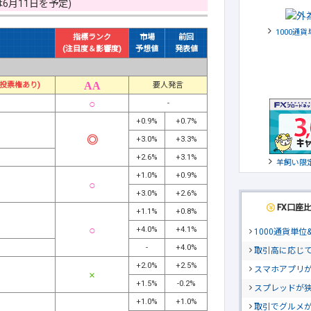
月11日を予定)
1000通
指標ランク
市場
前回
(注目度＆影響度)
予想値
発表値
投票権あり)
要人発言
-
+0.9%
+0.7%
+3.0%
+3.3%
+2.6%
+3.1%
羊飼い限
+1.0%
+0.9%
+3.0%
+2.6%
FX口座
+1.1%
+0.8%
+4.0%
+4.1%
1000通貨単
-
+4.0%
取引高に応じ
+2.0%
+2.5%
スマホアプリが
+1.5%
-0.2%
スプレッドが
+1.0%
+1.0%
取引でグルメ