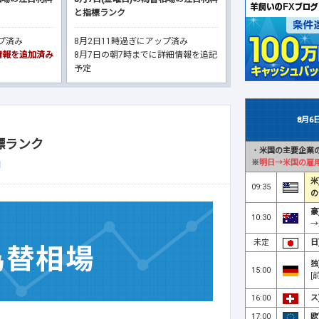
と指標ランク
ップ済み
8月2日11時過ぎにアップ済み
細情報を追加済み
8月7日の朝7時までに詳細情報を追記
予定
8月6
標ランク
・
米国の主要企業の
※
明日→米国の雇
月
米
09:35
の
豪
10:30
→
未定
日
独
15:00
[
16:00
ス
17:00
欧