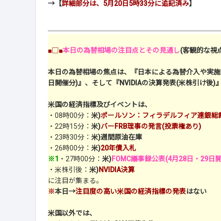
→【
詳細部分は、5月20日5時33分に追記済み
】
■□■
本日の為替相場の注目点とその見通し
(客観的な視点
本日の為替相場の焦点は、『日本による為替介入や実施への
日開催分)』、そして『NVIDIAの決算発表(米株引け後)
米国の経済指標及びイベントは、
・08時00分：
米)
ポールソン：フィラデルフィア連銀総裁
・22時15分：
米)
バーFRB理事の発言(投票権あり)
・23時30分：
米)週間原油在庫
・26時00分：
米)
20年債入札
※1
・27時00分：
米)
FOMC議事録公表(4月28日・29日
・米株引後：
米)
NVIDIA決算
に注目が集まる。
※
本日→
注目度の高い米国の経済指標の発表
はない
米国以外では、