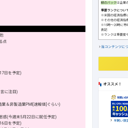
緑のバック
は企業
重要ランクについ
※米国の経済指標
※その他の経済指
※15時～20時に
表記
※ランクは重要度
他
る点
当コンテンツに
7日を予定)
オススメ！
言に注目)
＆非製造業PMI[速報値]ぐらい)
惑(今週末5月22日に就任予定)
羊飼い限
6日を予定)