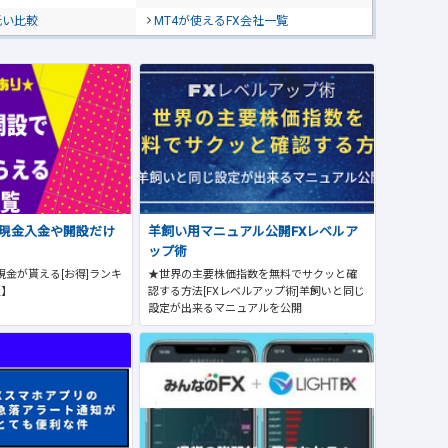
低い比較
MT4が使えるFX会社一覧
で現金入金や開設だけ
羊飼い用マニュアル公開FXレベルア
ップ術
現金が貰える[お得]ランキ
★世界の主要株価指数を無料でサクッと確
版】
認する方法[FXレベルアップ術]羊飼いと同じ
設定が出来るマニュアルを公開