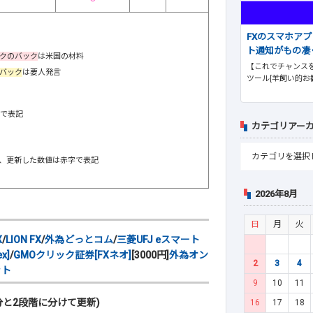
FXのスマホア
ト通知がもの凄
クのバック
は米国の材料
【これでチャンスを
バック
は要人発言
ツール[羊飼い的お
階で表記
カテゴリアー
し、更新した数値は赤字で表記
2026年8月
日
月
火
X
/
LION FX
/
外為どっとコム
/
三菱UFJ eスマート
x]
/
GMOクリック証券[FXネオ]
[3000円]
外為オン
2
3
4
ット
9
10
11
と2段階に分けて更新)
16
17
18