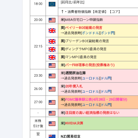
[前月比/前年比]
18:00
↑・
消費者物価指数【改定値】【コア】
20:00
米)
MBA住宅ローン申請指数
英)
ベイリーBOE総裁の発言
→過去発表時[
ポンドドル
][
ポンド円
]
英)
ブリーデンBOE副総裁の発言
22:15
英)
ディングラMPC委員の発言
英)
マンMPC委員の発言
米)
バーFRB理事の発言(投票権あり)
米)週間原油在庫
23:30
→過去発表時[
ユーロドル
][
ドル円
]
米)
20年債入札
26:00
→過去発表時[
ユーロドル
][
ドル円
]
米)
FOMC議事録公表(4月28日・29日開催分)
27:00
→過去発表時[
ユーロドル
][
ドル円
]
-
米)
注目度の高い経済指標の発表はない
米株
米)
NVIDIA決算
引け後
翌
NZ)貿易収支