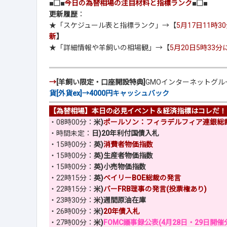
■□■
今日の為替相場の注目材料と指標ランク
■□■
更新履歴
：
★「スケジュール表と指標ランク」→【
5月17日11時
新
】
★「詳細情報や羊飼いの相場観」→【
5月20日5時33
→
[羊飼い限定・口座開設特典]
GMOインターネットグ
貨[外貨ex]→4000円キャッシュバック
【為替相場】本日の必見イベント＆経済指標はコレだ！
・08時00分：
米)
ポールソン：フィラデルフィア連銀総裁
・時間未定：
日)20年利付国債入札
・15時00分：
英)
消費者物価指数
・15時00分：
英)生産者物価指数
・15時00分：
英)小売物価指数
・22時15分：
英)
ベイリーBOE総裁の発言
・22時15分：
米)
バーFRB理事の発言(投票権あり)
・23時30分：
米)週間原油在庫
・26時00分：
米)
20年債入札
・27時00分：
米)
FOMC議事録公表(4月28日・29日開催