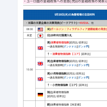
・ユーロ圏の金融政策への思惑(次回の金融政策の発表は6
5月20日(水)の為替相場の注目材料
・
米国の主要企業の決算発表(ピークアウト)
→
NVIDIA
、他
08:00
米)
ポールソン：フィラデルフィア連銀総裁の発言(
未定
日)20年利付国債入札
英)
消費者物価指数
[前月比/前年比]
→過去発表時[
ポンドドル
][
ポンド円
]
↑・
消費者物価指数【コア】
[前年比]
英)生産者物価指数
[前月比/前年比]
→過去発表時[
ポンドドル
][
ポンド円
]
15:00
英)小売物価指数
[前月比/前年比]
→過去発表時[
ポンドドル
][
ポンド円
]
↑・小売物価指数【コア】
[前年比]
独)
生産者物価指数
[前月比/前年比]
欧)
消費者物価指数【改定値】