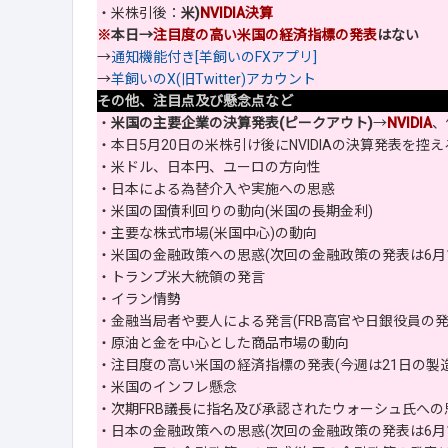
・米株引後：
米)
NVIDIA決算
※
本日→
注目度の高い米国の経済指標の発表
はない
→
通知機能付き[羊飼いのFXアプリ]
→
羊飼いのX(旧Twitter)アカウント
その他、注目点及び懸念点など
・
米国の主要企業の決算発表(ピークアウト)
→
NVIDIA
、
・本日5月20日の米株引け後にNVIDIAの決算発表を控え
・米ドル、日本円、ユーロの方向性
・日本による為替介入や実施への思惑
・米国の国債利回りの動向(米国の長期金利)
・主要な株式市場(米国中心)の動向
・米国の金融政策への思惑(次回の金融政策の発表は6月1
・トランプ米大統領の発言
・イラン情勢
・金融当局者や要人による発言(FRB高官や日銀役員の発
・原油と金を中心とした商品市場の動向
・注目度の高い米国の経済指標の発表(今週は21日の製造業
・米国のインフレ懸念
・次期FRB議長に指名及び承認されたウォーシュ氏への思
・日本の金融政策への思惑(次回の金融政策の発表は6月1