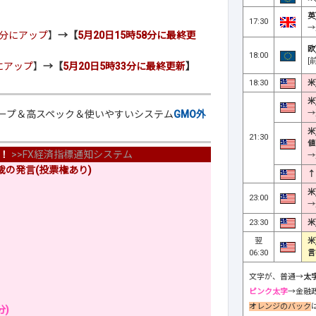
英
17:30
→
30分にアップ
】
→【
5月20日15時58分に最終更
欧
18:00
[
分にアップ
】
→【
5月20日5時33分に最終更新
】
18:30
米
米
→
ループ＆高スペック＆使いやすいシステム
GMO外
米
21:30
値
！
>>
FX経済指標通知システム
→
の発言(投票権あり)
↑
米
23:00
→
23:30
米
翌
米
06:30
言
文字が、普通→
太
ピンク太字
→金融
オレンジのバック
分)