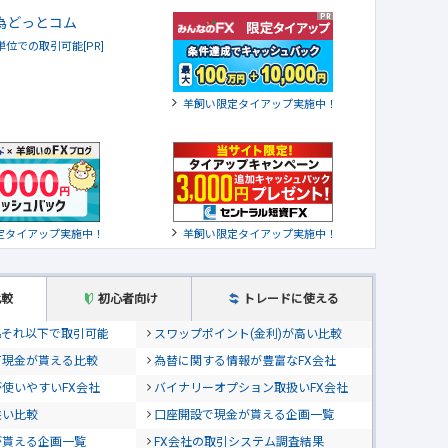
貨単位での取引可能[PR]
羊飼い限定タイアップ実施中！
定タイアップ実施中！
羊飼い限定タイアップ実施中！
比較
初心者向け
トレードに使える
位&それ以下で取引可能
スワップポイント(金利)が高い比較
て現金が貰える比較
為替に関する情報が豊富なFX会社
使いやすいFX会社
バイナリーオプション取扱いFX会社
狭い比較
口座開設で現金が貰える企画一覧
が貰える企画一覧
FX会社の取引システム調査結果