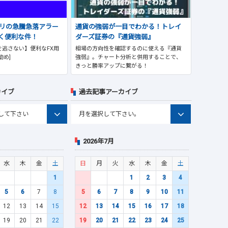
プリの急騰急落アラー
通貨の強弱が一目でわかる！トレイ
く便利な件！
ダーズ証券の『通貨強弱』
逃さない】便利なFX用
相場の方向性を確認するのに使える『通貨
勧め]
強弱』。チャート分析と併用することで、
きっと勝率アップに繋がる！
カイブ
過去記事アーカイブ
2026年7月
水
木
金
土
日
月
火
水
木
金
土
1
1
2
3
4
5
6
7
8
5
6
7
8
9
10
11
12
13
14
15
12
13
14
15
16
17
18
19
20
21
22
19
20
21
22
23
24
25