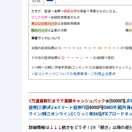
07:45
文字が、普通→
太字
→
赤色太字
の順番で重要なものになる。
ピンク太字
→金融政策関連のもの
オレンジのバック
は金融政策関連
ピン
緑のバック
は企業の決算
黄の
重要ランクについて
米国の経済指標は
→
→
→
→
→
→
の7段
その他の経済指標は
→
→
→
の4段階で表記
※15時～20時に市場予想値(コンセンサス)の最新の数値をチェック
当コンテンツについての免罪事項・ご利用上注意点
1万通貨取引までで高額キャッシュバック
★[5000円]
JF
証券[三菱UFJ eスマート証券FX]
[4000円]
GMO外貨[外貨e
ライン
/
岡三オンライン[くりっく株365]
/
FXブロードネ
詳細情報は
↓↓↓
続きをどうぞ！(※「続き」以降の部分