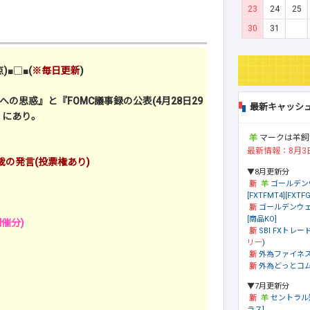
23
24
25
30
31
)
■□■
(
※毎日更新
)
思惑』と『FOMC議事録の公表(4月28日29
最新キャッシ
』にあり。
マークは羊飼
最新情報：8月3
の発言(投票権あり)
▼8月更新分
ゴールデン
[FXTFMT4][FXTFG
ゴールデンウェ
[商品KO]
開催分)
SBI FXトレード
リー
)
外為ファイネ
外為どっとコム[
▼7月更新分
セントラル
ラス]