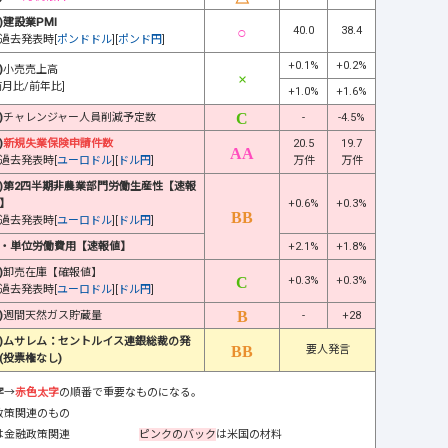
)建設業PMI
40.0
38.4
過去発表時[
ポンドドル
][
ポンド円
]
+0.1%
+0.2%
)
小売売上高
前月比/前年比]
+1.0%
+1.6%
)
チャレンジャー人員削減予定数
-
-4.5%
)
新規失業保険申請件数
20.5
19.7
過去発表時[
ユーロドル
][
ドル円
]
万件
万件
)第2四半期非農業部門労働生産性【速報
】
+0.6%
+0.3%
過去発表時[
ユーロドル
][
ドル円
]
・単位労働費用【速報値】
+2.1%
+1.8%
)
卸売在庫【確報値】
+0.3%
+0.3%
過去発表時[
ユーロドル
][
ドル円
]
)
週間天然ガス貯蔵量
-
+28
)ムサレム：セントルイス連銀総裁の発
要人発言
(投票権なし)
字
→
赤色太字
の順番で重要なものになる。
政策関連のもの
は金融政策関連
ピンクのバック
は米国の材料