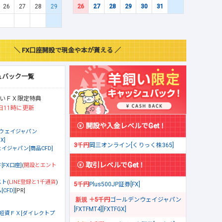
26
27
28
29
26
27
28
29
30
31
＼ FX口座開設で現金や本が貰える ／
ュバック一覧
いＦＸ限定特典
日11時に更新
開設や入金レベルでGet！
ウェイジャパン
X]
3千円
岡三オンライン[くりっく株365]
イジャパン[商品CFD]
取引レベルでGet！
[FX口座]
(
開設とエント
スト
(
LINE登録と1千通貨
)
5千円
Plus500JP証券[FX]
CFD]
[PR]
＋5千円
ゴールデンウェイジャパン
[FXTFMT4][FXTFGX]
短資ＦＸ[ダイレクトプ