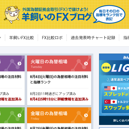
ン
羊飼いFX比較
FX比較ロボ
過去発表時チャート記録
指
相場の注目材料
8月4日(火曜日)の為替相場の注目材料
と指標ランク
ップ済み
8月2日11時過ぎにアップ済み
細情報を追加済み
8月4日5時15分に詳細情報を追加済み
相場の注目材料
8月7日(金曜日)の為替相場の注目材料