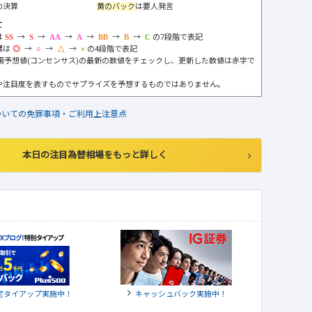
の決算
黄のバック
は要人発言
て
は
→
→
→
→
→
→
の7段階で表記
標は
→
→
→
の4段階で表記
市場予想値(コンセンサス)の最新の数値をチェックし、更新した数値は赤字で
や注目度を表すものでサプライズを予想するものではありません。
ついての免罪事項・ご利用上注意点
本日の注目為替相場をもっと詳しく
定タイアップ実施中！
キャッシュバック実施中！