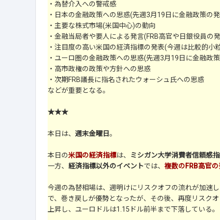
・為替介入への警戒感
・日本の金融政策への思惑(先週3月19日に金融政策の発
・主要な株式市場(米国中心)の動向
・金融当局者や要人による発言(FRB高官や日銀役員の発
・注目度の高い米国の経済指標の発表(今週は比較的小粒
・ユーロ圏の金融政策への思惑(先週3月19日に金融政策
・高市政権の政策や方針への思惑
・次期FRB議長に指名されたウォーシュ氏への思惑
などが重要となる。
★★★
本日は、
週末金曜日
。
本日の
米国の経済指標
は、
ミシガン大学消費者信頼感指
一方、
経済指標以外のイベント
では、
複数のFRB高官の
今週の為替相場は、週明けにリスクオフの流れが加速し
で、巻き戻しが優勢となったが、その後、再度リスクオ
上昇し、ユーロドルは1.15ドル前半まで下落している。