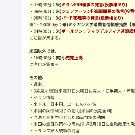
・07時30分：
米)
ミランFRB理事の発言(投票権あり)
・08時00分：
米)
ジェファーソンFRB副議長の発言(投票
・08時10分：
米)
バーFRB理事の発言(投票権あり)
※1
・23時00分：
米)ミシガン大学消費者信頼感指数【
・24時30分：
米)
ポールソン：フィラデルフィア連銀総裁
に注目が集まる。
米国以外では、
・16時00分：
英)
小売売上高
に注目が集まる。
その他、
・
週末
・3月月末間近(来週31日火曜日に月末・四半期末・年度
・イラン情勢
・米ドル、日本円、ユーロの方向性
・米国の国債利回りの動向(米国の長期金利)
・原油と金を中心とした商品市場の動向
・米国の金融政策への思惑(先週3月18日に金融政策の発
・トランプ米大統領の発言