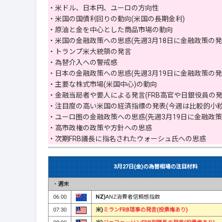
・米ドル、日本円、ユーロの方向性
・米国の国債利回りの動向(米国の長期金利)
・原油と金を中心とした商品市場の動向
・米国の金融政策への思惑(先週3月18日に金融政策の発
・トランプ米大統領の発言
・為替介入への警戒感
・日本の金融政策への思惑(先週3月19日に金融政策の発
・主要な株式市場(米国中心)の動向
・金融当局者や要人による発言(FRB高官や日銀役員の発
・注目度の高い米国の経済指標の発表(今週は比較的小粒
・ユーロ圏の金融政策への思惑(先週3月19日に金融政策
・高市政権の政策や方針への思惑
・次期FRB議長に指名されたウォーシュ氏への思惑
3月27日(金)の為替相場の注目材料
・
週末
06:00
NZ)
ANZ消費者信頼感指数
07:30
米)
ミランFRB理事の発言(投票権あり)