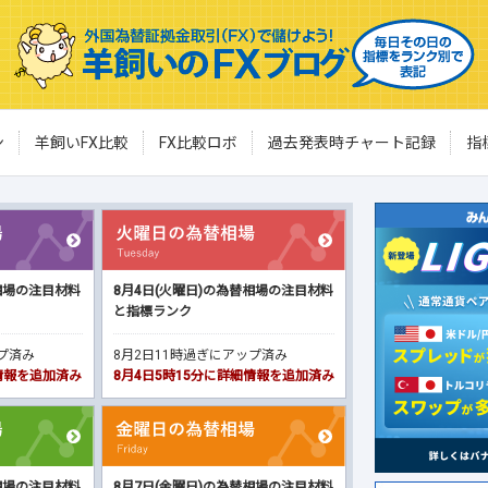
ン
羊飼いFX比較
FX比較ロボ
過去発表時チャート記録
指
相場の注目材料
8月4日(火曜日)の為替相場の注目材料
と指標ランク
ップ済み
8月2日11時過ぎにアップ済み
細情報を追加済み
8月4日5時15分に詳細情報を追加済み
相場の注目材料
8月7日(金曜日)の為替相場の注目材料