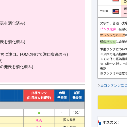
の
米
28:00
→
表を消化済み)
文字が、普通→
太
ピンク太字
→金融
オレンジのバック
表を消化済み)
緑のバック
は企業
重要ランクについ
言に注目。FOMC明けで注目度高まる)
※米国の経済指標
※その他の経済指
)
※15時～20時に
の発表を消化済み)
表記
※ランクは重要度
当コンテンツに
指標ランク
市場
前回
(注目度＆影響度)
予想値
発表値
-
100.1
要人発言
オススメ！