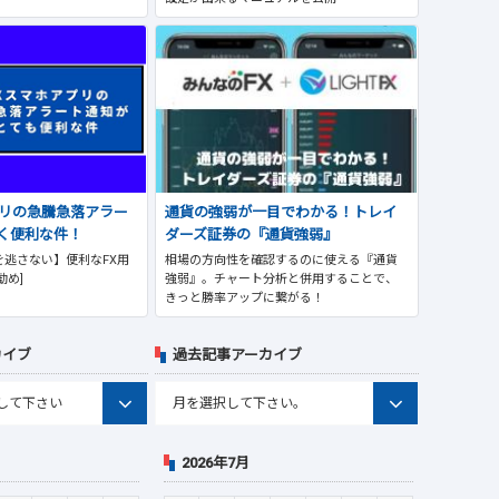
プリの急騰急落アラー
通貨の強弱が一目でわかる！トレイ
く便利な件！
ダーズ証券の『通貨強弱』
逃さない】便利なFX用
相場の方向性を確認するのに使える『通貨
勧め]
強弱』。チャート分析と併用することで、
きっと勝率アップに繋がる！
カイブ
過去記事アーカイブ
2026年7月