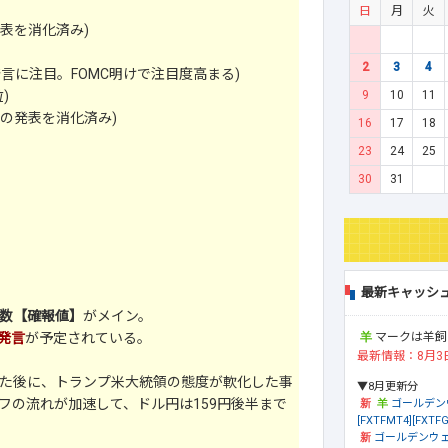
日
月
火
表を消化済み)
2
3
4
言に注目。FOMC明けで注目度高まる)
9
10
11
)
の発表を消化済み)
16
17
18
23
24
25
30
31
最新キャッシ
数【確報値】
がメイン。
マークは羊飼
発言
が予定されている。
最新情報：8月3
た後に、トランプ米大統領の態度が軟化した事
▼8月更新分
フの流れが加速して、ドル円は159円後半まで
ゴールデン
[FXTFMT4][FXTFG
ゴールデンウェ