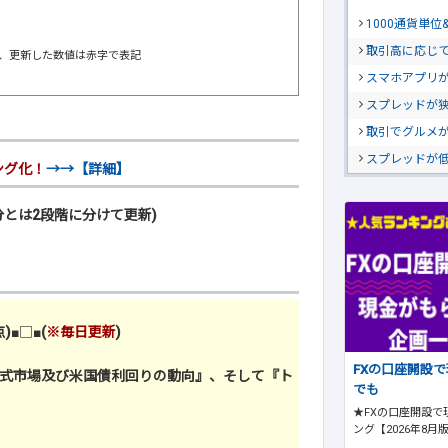
1000通貨単
取引高に応じ
し、更新した数値は赤字で表記
スマホアプリが
スプレッドが
取引でグルメ
スプレッドが
ング化！
→→【詳細】
とは2段階に分けて更新)
)
■□■
(
※毎日更新
)
FXの口座開設
式市場及び米国債利回りの動向』、そして『ト
でも
★FXの口座開設で
ング【2026年8月