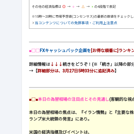
その他の経済指標は
→
→
→
の4段階で表記
※15時～20時に市場予想値(コンセンサス)の最新の数値をチェック
当コンテンツについての免罪事項・ご利用上注意点
■□□
FXキャッシュバック企画を
[お得な順番に]ランキ
詳細情報は
↓↓↓
続きをどうぞ！(※「続き」以降の部分
→【
詳細部分は、3月27日5時33分に追記済み
】
■□■
本日の為替相場の注目点とその見通し
(客観的な視点
本日の為替相場の焦点は、『イラン情勢』と『主要な株
ランプ米大統領の発言』にあり。
米国の経済指標及びイベントは、