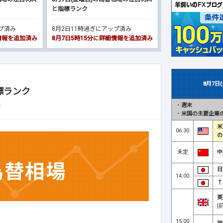
と指標ランク
ップ済み
8月2日11時過ぎにアップ済み
細情報を追加済み
8月7日5時15分に詳細情報を追加済み
8月7日
標ランク
・
週末
月
・
米国の主要企業の
米
06:30
の
未定
中
日
14:00
↑
英
[
15:00