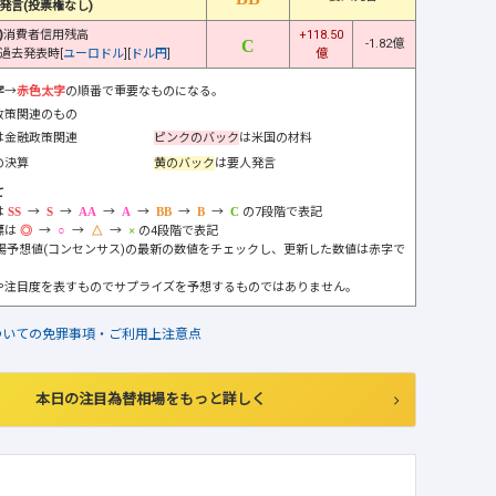
発言(投票権なし)
)
消費者信用残高
+118.50
-1.82億
過去発表時[
ユーロドル
][
ドル円
]
億
字
→
赤色太字
の順番で重要なものになる。
政策関連のもの
は金融政策関連
ピンクのバック
は米国の材料
の決算
黄のバック
は要人発言
て
は
→
→
→
→
→
→
の7段階で表記
標は
→
→
→
の4段階で表記
市場予想値(コンセンサス)の最新の数値をチェックし、更新した数値は赤字で
や注目度を表すものでサプライズを予想するものではありません。
ついての免罪事項・ご利用上注意点
本日の注目為替相場をもっと詳しく