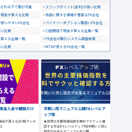
位&それ以下で取引可能
スワップポイント(金利)が高い比較
て現金が貰える比較
為替に関する情報が豊富なFX会社
使いやすいFX会社
バイナリーオプション取扱いFX会社
狭い比較
口座開設で現金が貰える企画一覧
が貰える企画一覧
FX会社の取引システム調査結果
低い比較
MT4が使えるFX会社一覧
で現金入金や開設だけ
羊飼い用マニュアル公開FXレベルア
ップ術
現金が貰える[お得]ランキ
★世界の主要株価指数を無料でサクッと確
版】
認する方法[FXレベルアップ術]羊飼いと同じ
設定が出来るマニュアルを公開