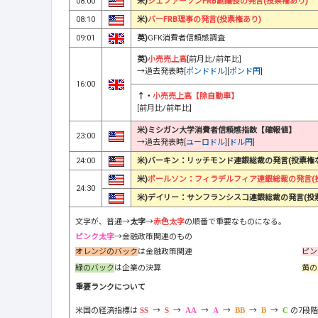
08:00
米)
ジェファーソンFRB副議長の発言(投票権あり)
08:10
米)
バーFRB理事の発言(投票権あり)
09:01
英)
GFK消費者信頼感調査
英)
小売売上高
[前月比/前年比]
→過去発表時[
ポンドドル
][
ポンド円
]
16:00
↑・
小売売上高【除自動車】
[前月比/前年比]
米)ミシガン大学消費者信頼感指数【確報値】
23:00
→過去発表時[
ユーロドル
][
ドル円
]
24:00
米)バーキン：リッチモンド連銀総裁の発言(投票権
米)
ポールソン：フィラデルフィア連銀総裁の発言(
24:30
米)デイリー：サンフランシスコ連銀総裁の発言(投
文字が、普通→
太字
→
赤色太字
の順番で重要なものになる。
ピンク太字
→金融政策関連のもの
オレンジのバック
は金融政策関連
ピン
緑のバック
は企業の決算
黄の
重要ランクについて
米国の経済指標は
→
→
→
→
→
→
の7段