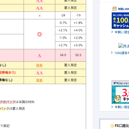
要人発言
要人発言
-24
-19
-0.7%
+1.8%
+2.1%
+4.5%
羊飼い限
-1.0%
+2.0%
+2.7%
+5.5%
1000通
54.0
55.5
なし)
要人発言
投票権あり)
要人発言
票権なし)
要人発言
クのバック
は米国の材料
羊飼い限
バック
は要人発言
FX口座
階で表記