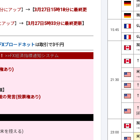
独
[
00分にアップ
】
→【
3月27日15時18分に最終更
独
分にアップ
】
→【
3月27日5時33分に最終更新
】
仏
15:45
仏
FXブロードネット
は取引で3千円
加
→
！
>>
FX経済指標通知システム
↑
権あり)
米
→
21:30
↑
値】
↑
の発言(投票権あり)
↑
[
加
→
末を控える)
23:00
米