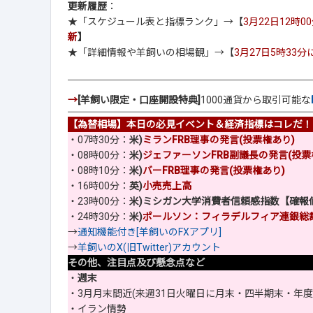
更新履歴
：
★「スケジュール表と指標ランク」→【
3月22日12時
新
】
★「詳細情報や羊飼いの相場観」→【
3月27日5時33
→
[羊飼い限定・口座開設特典]
1000通貨から取引可能な
【為替相場】本日の必見イベント＆経済指標はコレだ！
・07時30分：
米)
ミランFRB理事の発言(投票権あり)
・08時00分：
米)
ジェファーソンFRB副議長の発言(投票
・08時10分：
米)
バーFRB理事の発言(投票権あり)
・16時00分：
英)
小売売上高
・23時00分：
米)ミシガン大学消費者信頼感指数【確報
・24時30分：
米)
ポールソン：フィラデルフィア連銀総裁
→
通知機能付き[羊飼いのFXアプリ]
→
羊飼いのX(旧Twitter)アカウント
その他、注目点及び懸念点など
・
週末
・3月月末間近(来週31日火曜日に月末・四半期末・年度
・イラン情勢