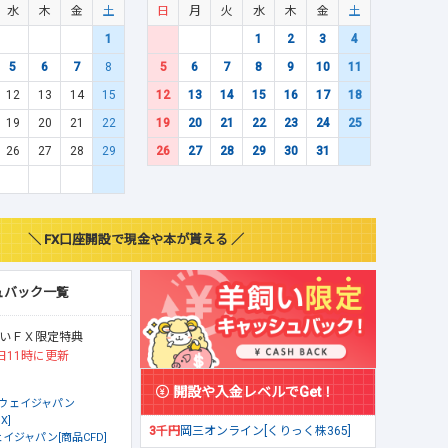
水
木
金
土
日
月
火
水
木
金
土
1
1
2
3
4
5
6
7
8
5
6
7
8
9
10
11
12
13
14
15
12
13
14
15
16
17
18
19
20
21
22
19
20
21
22
23
24
25
26
27
28
29
26
27
28
29
30
31
＼ FX口座開設で現金や本が貰える ／
ュバック一覧
いＦＸ限定特典
日11時に更新
開設や入金レベルでGet！
ウェイジャパン
X]
3千円
岡三オンライン[くりっく株365]
イジャパン[商品CFD]