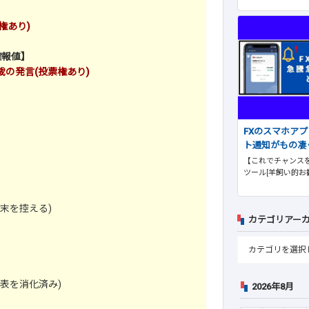
権あり)
確報値】
の発言(投票権あり)
FXのスマホア
ト通知がもの凄
【これでチャンスを
ツール[羊飼い的お
末を控える)
カテゴリアー
表を消化済み)
2026年8月