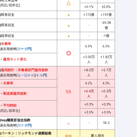
)
鉱工業生産
前月比/前年比]
+0.1%
±0.0%
)
貿易収支
+172億
+191億
-69.28
)
貿易収支
-
億
)
経常収支
-
-1億
)
失業率
6.5%
6.5%
過去発表時[
カナダ円
]
+2.00万
+1.82万
・
雇用ネット変化
人
人
)
雇用統計
：
非農業部門雇用者数
+8.0万
+5.7万
過去発表時[
ユーロドル
][
ドル円
]
人
人
・
失業率
4.2%
4.2%
+0.4万
+0.3万
・
製造業雇用者数
人
人
+0.3%
+0.3%
・
平均時給
前月比/前年比]
+3.5%
+3.5%
)Ivey購買部協会指数
-
56.2
過去発表時[
カナダ円
]
)バーキン：リッチモンド連銀総裁
要人発言