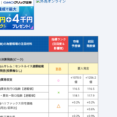
指標ランク
市場
前回
(金)の為替相場の注目材料
(注目度＆
予想値
発表値
影響度)
決算発表(ピーク)
)ムサレム：セントルイス連銀総裁
要人発言
発言(投票権なし)
+1070.0
+1256.2
)貿易収支
億
億
)
景気先行CI指数【速報値】
116.5
116.5
・
景気一致CI指数【速報値】
118.1
117.9
+0.2%
+0.2%
)
ハリファックス住宅価格
前月比/前年比]
-
+0.6%
+0.2%
+0.9%