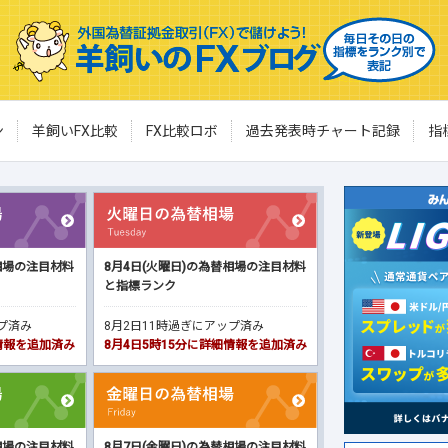
ン
羊飼いFX比較
FX比較ロボ
過去発表時チャート記録
指
相場の注目材料
8月4日(火曜日)の為替相場の注目材料
と指標ランク
ップ済み
8月2日11時過ぎにアップ済み
細情報を追加済み
8月4日5時15分に詳細情報を追加済み
相場の注目材料
8月7日(金曜日)の為替相場の注目材料