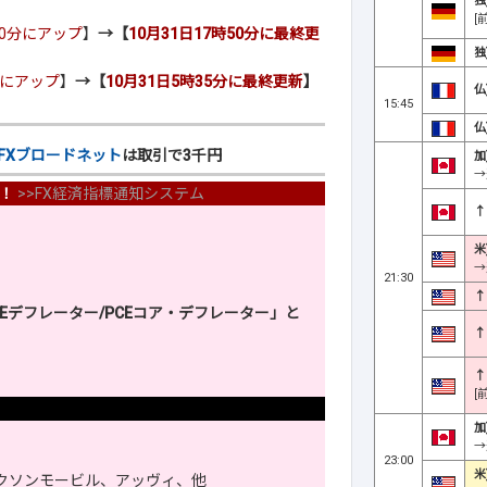
独
[
30分にアップ
】
→【
10月31日17時50分に最終更
独
分にアップ
】
→【
10月31日5時35分に最終更新
】
仏
15:45
仏
FXブロードネット
は取引で3千円
加
→
！
>>
FX経済指標通知システム
↑
米
→
21:30
↑
Eデフレーター/PCEコア・デフレーター」と
↑
↑
[
加
→
23:00
米
クソンモービル、アッヴィ、他