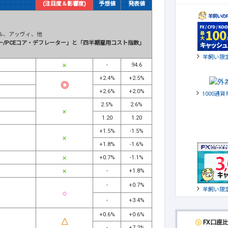
(注目度＆影響度)
予想値
発表値
ル、アッヴィ、他
ー/PCEコア・デフレーター」と「四半期雇用コスト指数」
羊飼い限
-
94.6
+2.4%
+2.5%
+2.6%
+2.0%
1000通
2.5%
2.6%
1.20
1.20
+1.5%
-1.5%
+1.8%
-1.6%
+0.7%
-1.1%
-
+1.8%
-
+0.7%
羊飼い限
-
+3.4%
+0.6%
+0.6%
FX口座
-
+7.2%