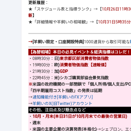
更新履歴
：
★「スケジュール表と指標ランク」→【
10月26日11時
新
】
★「詳細情報や羊飼いの相場観」→【
10月31日5時35
→
[羊飼い限定・口座開設特典]
1000通貨から取引可能な
【為替相場】本日の必見イベント＆経済指標はコレだ！
・08時30分：
日)
東京都区部消費者物価指数
・19時00分：
欧)
消費者物価指数【速報値】
・21時30分：
加)
GDP
・22時45分：
米)シカゴ購買部協会景気指数
※
米国の政府機関の一部閉鎖で「個人所得/個人支出/PC
「四半期雇用コスト指数」の発表は延期
→
通知機能付き[羊飼いのFXアプリ]
→
羊飼いのX(旧Twitter)アカウント
その他、注目点及び懸念点など
・
10月・月末(本日31日が10月月末での最後の営業日)
・
週末
・
米国の主要企業の決算発表(本格化)
→シェブロン、エ