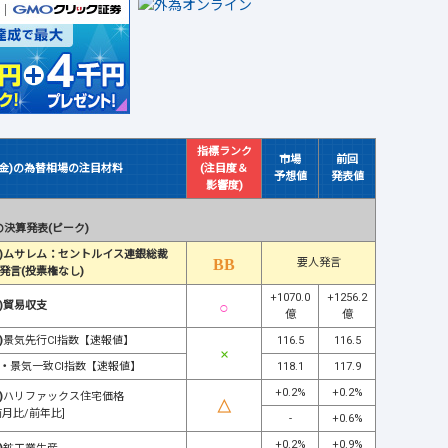
指標ランク
市場
前回
(金)の為替相場の注目材料
(注目度＆
予想値
発表値
影響度)
決算発表(ピーク)
)ムサレム：セントルイス連銀総裁
要人発言
発言(投票権なし)
+1070.0
+1256.2
)貿易収支
億
億
)
景気先行CI指数【速報値】
116.5
116.5
・
景気一致CI指数【速報値】
118.1
117.9
+0.2%
+0.2%
)
ハリファックス住宅価格
前月比/前年比]
-
+0.6%
+0.2%
+0.9%