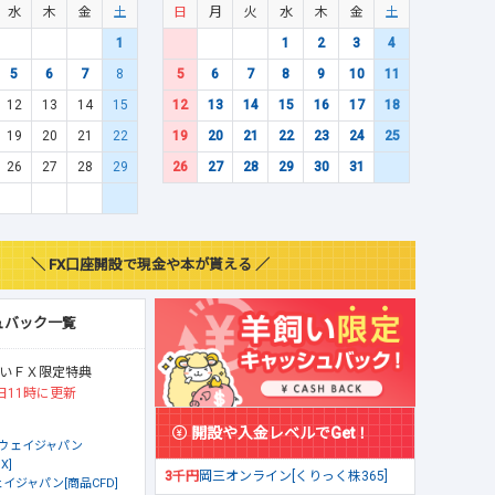
水
木
金
土
日
月
火
水
木
金
土
1
1
2
3
4
5
6
7
8
5
6
7
8
9
10
11
12
13
14
15
12
13
14
15
16
17
18
19
20
21
22
19
20
21
22
23
24
25
26
27
28
29
26
27
28
29
30
31
＼ FX口座開設で現金や本が貰える ／
ュバック一覧
いＦＸ限定特典
日11時に更新
開設や入金レベルでGet！
ウェイジャパン
X]
3千円
岡三オンライン[くりっく株365]
イジャパン[商品CFD]