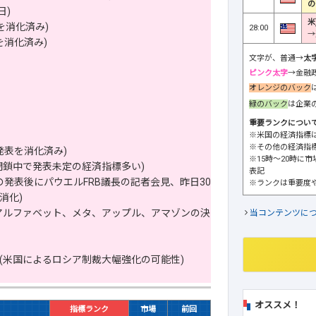
の
日)
米
を消化済み)
28:00
→
を消化済み)
文字が、普通→
太
ピンク太字
→金融
オレンジのバック
緑のバック
は企業
重要ランクについ
※米国の経済指標
※その他の経済指
発表を消化済み)
※15時～20時に
閉鎖中で発表未定の経済指標多い)
表記
発表後にパウエルFRB議長の記者会見、昨日30
※ランクは重要度
消化)
アルファベット、メタ、アップル、アマゾンの決
当コンテンツに
(米国によるロシア制裁大幅強化の可能性)
オススメ！
指標ランク
市場
前回