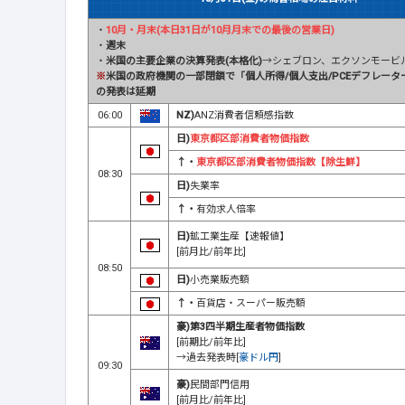
・
10月・月末(本日31日が10月月末での最後の営業日)
・
週末
・
米国の主要企業の決算発表(本格化)
→シェブロン、エクソンモービ
※
米国の政府機関の一部閉鎖で「個人所得/個人支出/PCEデフレータ
の発表は延期
06:00
NZ)
ANZ消費者信頼感指数
日)
東京都区部消費者物価指数
↑・
東京都区部消費者物価指数【除生鮮】
08:30
日)
失業率
↑・
有効求人倍率
日)
鉱工業生産【速報値】
[前月比/前年比]
08:50
日)
小売業販売額
↑・
百貨店・スーパー販売額
豪)第3四半期生産者物価指数
[前期比/前年比]
→過去発表時[
豪ドル円
]
09:30
豪)
民間部門信用
[前月比/前年比]