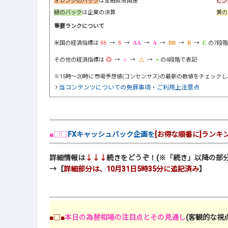
オレンジのバック
は金融政策関連
ピン
緑のバック
は企業の決算
黄の
重要ランクについて
米国の経済指標は
→
→
→
→
→
→
の7段
その他の経済指標は
→
→
→
の4段階で表記
※15時～20時に市場予想値(コンセンサス)の最新の数値をチェック
当コンテンツについての免罪事項・ご利用上注意点
■□□
FXキャッシュバック企画を
[お得な順番に]ランキ
詳細情報は
↓↓↓
続きをどうぞ！(※「続き」以降の部分
→【
詳細部分は、10月31日5時35分に追記済み
】
■□■
本日の為替相場の注目点とその見通し
(客観的な視点