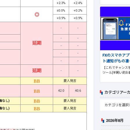
+2.3%
+2.4%
±0.0%
+0.2%
+0.9%
+0.9%
-
-
-
-
延期
-
-
-
-
FXのスマホア
ト通知がもの凄
-
-
【これでチャンスを
延期
-
-
ツール[羊飼い的お
要人発言
42.0
40.6
カテゴリアー
権なし)
要人発言
権なし)
要人発言
2026年8月