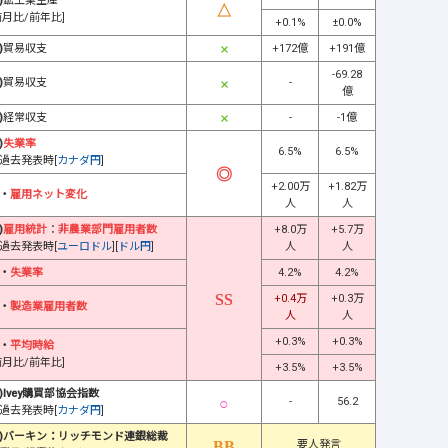
)
鉱工業生産
前月比/前年比]
+0.1%
±0.0%
)
貿易収支
+172億
+191億
-69.28
)
貿易収支
-
億
)
経常収支
-
-1億
)
失業率
6.5%
6.5%
過去発表時[
カナダ円
]
+2.00万
+1.82万
・
雇用ネット変化
人
人
)
雇用統計
：
非農業部門雇用者数
+8.0万
+5.7万
過去発表時[
ユーロドル
][
ドル円
]
人
人
・
失業率
4.2%
4.2%
+0.4万
+0.3万
・
製造業雇用者数
人
人
+0.3%
+0.3%
・
平均時給
前月比/前年比]
+3.5%
+3.5%
)Ivey購買部協会指数
-
56.2
過去発表時[
カナダ円
]
)バーキン：リッチモンド連銀総裁
要人発言