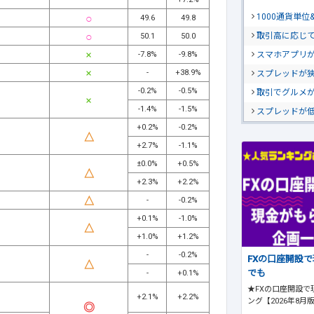
1000通貨単
49.6
49.8
取引高に応じ
50.1
50.0
スマホアプリが
-7.8%
-9.8%
-
+38.9%
スプレッドが
-0.2%
-0.5%
取引でグルメ
-1.4%
-1.5%
スプレッドが
+0.2%
-0.2%
+2.7%
-1.1%
±0.0%
+0.5%
+2.3%
+2.2%
-
-0.2%
+0.1%
-1.0%
+1.0%
+1.2%
-
-0.2%
FXの口座開設
でも
-
+0.1%
★FXの口座開設で
+2.1%
+2.2%
ング【2026年8月