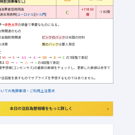
発言(投票権なし)
)
消費者信用残高
+118.50
-1.82億
過去発表時[
ユーロドル
][
ドル円
]
億
字
→
赤色太字
の順番で重要なものになる。
政策関連のもの
は金融政策関連
ピンクのバック
は米国の材料
の決算
黄のバック
は要人発言
て
は
→
→
→
→
→
→
の7段階で表記
標は
→
→
→
の4段階で表記
市場予想値(コンセンサス)の最新の数値をチェックし、更新した数値は赤字で
や注目度を表すものでサプライズを予想するものではありません。
ついての免罪事項・ご利用上注意点
本日の注目為替相場をもっと詳しく