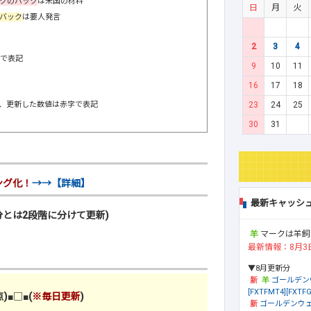
クのバック
は米国の材料
日
月
火
バック
は要人発言
2
3
4
階で表記
9
10
11
16
17
18
23
24
25
し、更新した数値は赤字で表記
30
31
ング化！
→→【詳細】
最新キャッシ
とは2段階に分けて更新)
マークは羊飼
最新情報：8月3
▼8月更新分
ゴールデン
[FXTFMT4][FXTFG
)
■□■
(
※毎日更新
)
ゴールデンウェ