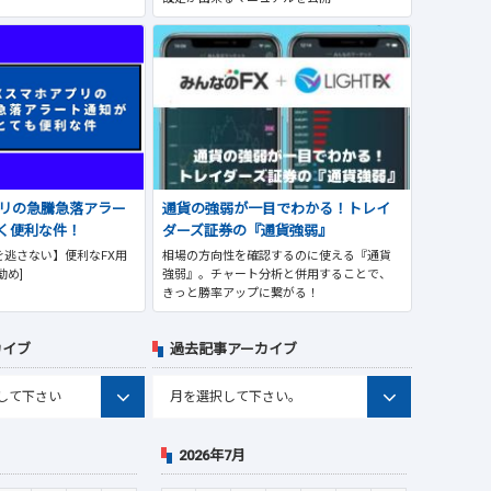
プリの急騰急落アラー
通貨の強弱が一目でわかる！トレイ
く便利な件！
ダーズ証券の『通貨強弱』
逃さない】便利なFX用
相場の方向性を確認するのに使える『通貨
勧め]
強弱』。チャート分析と併用することで、
きっと勝率アップに繋がる！
カイブ
過去記事アーカイブ
2026年7月