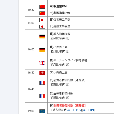
中)製造業PMI
10:30
中)非製造業PMI
日)
住宅着工戸数
14:00
日)
建設工事受注
独)
輸入物価指数
[前月比/前年比]
独)
小売売上高
16:00
[前月比/前年比]
英)
ネーションワイド住宅価格
[前月比/前年比]
16:30
ス)
小売売上高
仏)
消費者物価指数【速報値】
[前期比/前年比]
16:45
仏)
生産者物価指数
[前期比/前年比]
欧)
消費者物価指数【速報値】
→過去発表時[
ユーロドル
][
ユーロ円
]
19:00