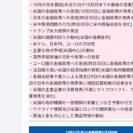
・10月の月末要因(本日31日が10月月末での最後の営業
・米国の金融政策への思惑(10月29日に金融政策の発表
・日本の金融政策への思惑(昨日30日に金融政策の発表
・米中貿易問題の行方(昨日30日に米中首脳会談を消化)
・トランプ米大統領の発言
・米国の国債利回りの動向(米国の長期金利)
・米ドル、日本円、ユーロの方向性
・主要な株式市場(米国中心)の動向
・高市早苗政権の方針や政策への思惑
・ユーロ圏の金融政策への思惑(昨日30日に金融政策の
・注目度の高い米国の経済指標の発表(米国の政府機関
・金融当局者や要人による発言(29日の米国の金融政策の
日の日本の金融政策の発表後に植田日銀総裁の記者会を
・米国の主要企業の決算発表(今週にマイクロソフト、
算発表を消化)
・米国の政府機関の一部閉鎖の影響とつなぎ予算の行方
・ウクライナ情勢及び米国とロシアの関係悪化への思惑
・原油と金を中心とした商品市場の動向
10月31日(金)の為替相場の注目材料