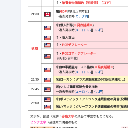
↑・
消費者物価指数【速報値】【コア】
加)
GDP
[前月比/前年比]
21:30
→過去発表時[
カナダ円
]
米)個人所得(
※発表延期※
)
→過去発表時[
ユーロドル
][
ドル円
]
↑・個人支出
↑・
PCEデフレーター
延期
↑・
PCEコア・デフレーター
[前月比/前年比]
米)第3半期雇用コスト指数(
※発表延期※
)
→過去発表時[
ユーロドル
][
ドル円
]
22:30
米)ローガン：ダラス連銀総裁の発言(投票権なし)
米)シカゴ購買部協会景気指数
22:45
→過去発表時[
ユーロドル
][
ドル円
]
米)ボスティック：アトランタ連銀総裁の発言(投票
25:00
米)ハマック：クリーブランド連銀総裁の発言(投票
文字が、普通→
太字
→
赤色太字
の順番で重要なものになる。
ピンク太字
→金融政策関連のもの