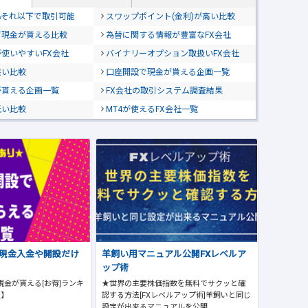
位&それ以下で取引可能
スワップポイント(金利)が高い比較
て現金が貰える比較
為替に関する情報が豊富なFX会社
使いやすいFX会社
バイナリーオプション取扱いFX会社
狭い比較
口座開設で現金が貰える企画一覧
が貰える企画一覧
FX会社の取引システム調査結果
低い比較
MT4が使えるFX会社一覧
で現金入金や開設だけ
羊飼い用マニュアル公開FXレベルア
ップ術
現金が貰える[お得]ランキ
★世界の主要株価指数を無料でサクッと確
版】
認する方法[FXレベルアップ術]羊飼いと同じ
設定が出来るマニュアルを公開