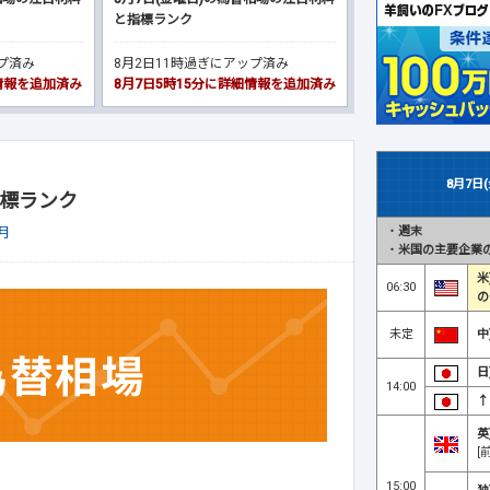
と指標ランク
ップ済み
8月2日11時過ぎにアップ済み
細情報を追加済み
8月7日5時15分に詳細情報を追加済み
8月7日
指標ランク
・
週末
月
・
米国の主要企業の
米
06:30
の
未定
中
日
14:00
↑
英
[
15:00